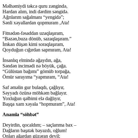
Məlhəmiydi təkcə quru zəngində,
Hardan alım, indi dərdim səngidə.
Ağrılarım sağalmanı “yengidə”;
Sənli xəyallardan qopmuram ,Ata!
Fitnədən-fəsaddan uzaqlaşıram,
“Bəzən,buza dönüb, sazaqlaşıram.”
İmkan düşən kimi soraqlaşıram,
Qoyduğun cığırdan sapmıram, Ata!
İnsanlıq elmində ağaydın, ağa,
Səndən incimədi nə böyük, çağa.
“Gülüstan bağımı” gömüb torpağa,
Ömür sarayıma “yapmıram, “Ata!
Saf əməlin gur bulaqdı, çağlıyır,
Səyyadı özünə möhkəm bağlayır.
Yoxluğun qəlbimi elə dağlıyır,
Başqa xam xəyala “hopmuram”, Ata!
Anamla “söhbət”
Deyirdin, qocaldım; – saçlarıma bax –
Dağların başıtək bəyazdı, oğlum!
Onları ağardan güzəran deyil;