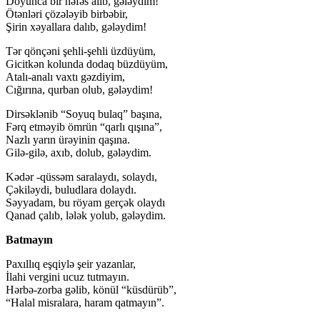
Doyunca bir nəfəs alıb, gələydim!
Ötənləri çözələyib birbəbir,
Şirin xəyallara dalıb, gələydim!
Tər qönçəni şehli-şehli üzdüyüm,
Gicitkən kolunda dodaq büzdüyüm,
Atalı-analı vaxtı gəzdiyim,
Cığırına, qurban olub, gələydim!
Dirsəklənib “Soyuq bulaq” başına,
Fərq etməyib ömrün “qarlı qışına”,
Nazlı yarın ürəyinin qaşına.
Gilə-gilə, axıb, dolub, gələydim.
Kədər -qüssəm saralaydı, solaydı,
Çəkiləydi, buludlara dolaydı.
Səyyadam, bu röyam gerçək olaydı
Qanad çalıb, lələk yolub, gələydim.
Batmayın
Paxıllıq eşqiylə şeir yazanlar,
İlahi vergini ucuz tutmayın.
Hərbə-zorba gəlib, könül “küsdürüb”,
“Halal misralara, haram qatmayın”.