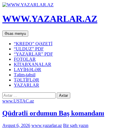
WWW.YAZARLAR.AZ
Axtar
Mühtəviyyata
Əsas menyu
keç
“KREDO” QƏZETİ
“ULDUZ” PDF
“YAZARLAR” PDF
FOTOLAR
KİTABXANALAR
LAYİHƏLƏR
Təlim-təhsil
TƏLTİFLƏR
YAZARLAR
Axtarış:
www.USTAC.az
Qüdrətli ordumun Baş komandanı
Avqust 6, 2026
www.yazarlar.az
Bir şərh yazın