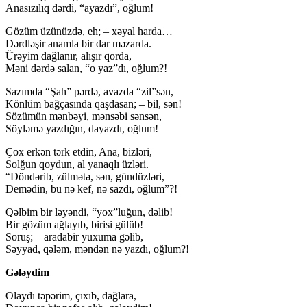
Anasızılıq dərdi, “ayazdı”, oğlum!
Gözüm üzünüzdə, eh; – xəyal harda…
Dərdləşir anamla bir dar məzarda.
Ürəyim dağlanır, alışır qorda,
Məni dərdə salan, “o yaz”dı, oğlum?!
Sazımda “Şah” pərdə, avazda “zil”sən,
Könlüm bağçasında qaşdasan; – bil, sən!
Sözümün mənbəyi, mənsəbi sənsən,
Söyləmə yazdığın, dayazdı, oğlum!
Çox erkən tərk etdin, Ana, bizləri,
Solğun qoydun, al yanaqlı üzləri.
“Döndərib, zülmətə, sən, gündüzləri,
Demədin, bu nə kef, nə sazdı, oğlum”?!
Qəlbim bir ləyəndi, “yox”luğun, dəlib!
Bir gözüm ağlayıb, birisi gülüb!
Soruş; – aradabir yuxuma gəlib,
Səyyad, qələm, məndən nə yazdı, oğlum?!
Gələydim
Olaydı təpərim, çıxıb, dağlara,