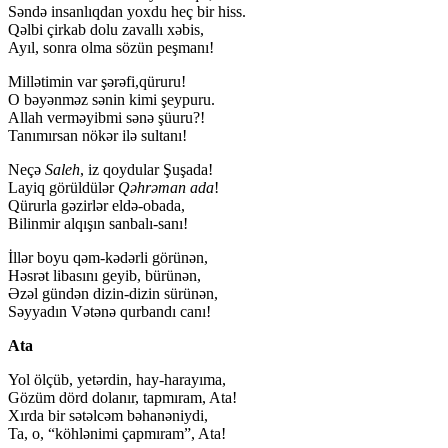
Səndə insanlıqdan yoxdu heç bir hiss.
Qəlbi çirkab dolu zavallı xəbis,
Ayıl, sonra olma sözün peşmanı!
Millətimin var şərəfi,qüruru!
O bəyənməz sənin kimi şeypuru.
Allah verməyibmi sənə şüuru?!
Tanımırsan nökər ilə sultanı!
Neçə
Saleh
, iz qoydular Şuşada!
Layiq görüldülər
Qəhrəman ada
!
Qürurla gəzirlər eldə-obada,
Bilinmir alqışın sanbalı-sanı!
İllər boyu qəm-kədərli görünən,
Həsrət libasını geyib, bürünən,
Əzəl gündən dizin-dizin sürünən,
Səyyadın Vətənə qurbandı canı!
Ata
Yol ölçüb, yetərdin, hay-harayıma,
Gözüm dörd dolanır, tapmıram, Ata!
Xırda bir sətəlcəm bəhanəniydi,
Ta, o, “köhlənimi çapmıram”, Ata!