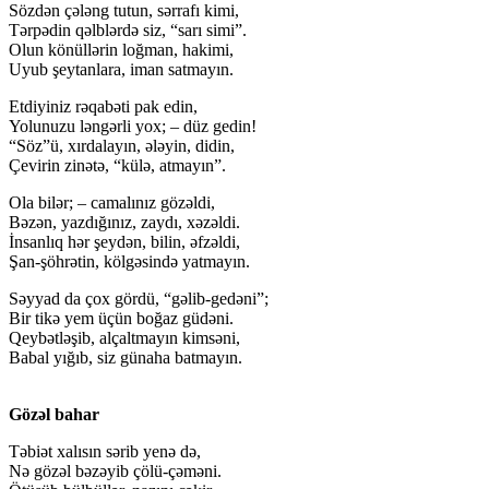
Sözdən çələng tutun, sərrafı kimi,
Tərpədin qəlblərdə siz, “sarı simi”.
Olun könüllərin loğman, hakimi,
Uyub şeytanlara, iman satmayın.
Etdiyiniz rəqabəti pak edin,
Yolunuzu ləngərli yox; – düz gedin!
“Söz”ü, xırdalayın, ələyin, didin,
Çevirin zinətə, “külə, atmayın”.
Ola bilər; – camalınız gözəldi,
Bəzən, yazdığınız, zaydı, xəzəldi.
İnsanlıq hər şeydən, bilin, əfzəldi,
Şan-şöhrətin, kölgəsində yatmayın.
Səyyad da çox gördü, “gəlib-gedəni”;
Bir tikə yem üçün boğaz güdəni.
Qeybətləşib, alçaltmayın kimsəni,
Babal yığıb, siz günaha batmayın.
Gözəl bahar
Təbiət xalısın sərib yenə də,
Nə gözəl bəzəyib çölü-çəməni.