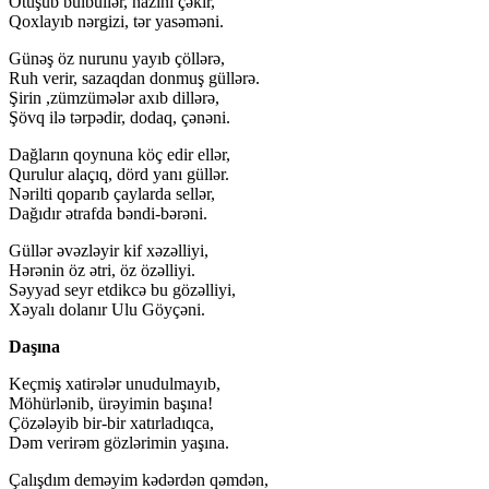
Ötüşüb bülbüllər, nazını çəkir,
Qoxlayıb nərgizi, tər yasəməni.
Günəş öz nurunu yayıb çöllərə,
Ruh verir, sazaqdan donmuş güllərə.
Şirin ,zümzümələr axıb dillərə,
Şövq ilə tərpədir, dodaq, çənəni.
Dağların qoynuna köç edir ellər,
Qurulur alaçıq, dörd yanı güllər.
Nərilti qoparıb çaylarda sellər,
Dağıdır ətrafda bəndi-bərəni.
Güllər əvəzləyir kif xəzəlliyi,
Hərənin öz ətri, öz özəlliyi.
Səyyad seyr etdikcə bu gözəlliyi,
Xəyalı dolanır Ulu Göyçəni.
Daşına
Keçmiş xatirələr unudulmayıb,
Möhürlənib, ürəyimin başına!
Çözələyib bir-bir xatırladıqca,
Dəm verirəm gözlərimin yaşına.
Çalışdım deməyim kədərdən qəmdən,