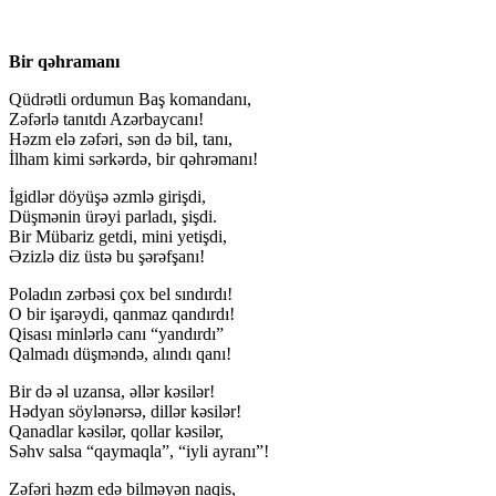
Bir qəhramanı
Qüdrətli ordumun Baş komandanı,
Zəfərlə tanıtdı Azərbaycanı!
Həzm elə zəfəri, sən də bil, tanı,
İlham kimi sərkərdə, bir qəhrəmanı!
İgidlər döyüşə əzmlə girişdi,
Düşmənin ürəyi parladı, şişdi.
Bir Mübariz getdi, mini yetişdi,
Əzizlə diz üstə bu şərəfşanı!
Poladın zərbəsi çox bel sındırdı!
O bir işarəydi, qanmaz qandırdı!
Qisası minlərlə canı “yandırdı”
Qalmadı düşməndə, alındı qanı!
Bir də əl uzansa, əllər kəsilər!
Hədyan söylənərsə, dillər kəsilər!
Qanadlar kəsilər, qollar kəsilər,
Səhv salsa “qaymaqla”, “iyli ayranı”!
Zəfəri həzm edə bilməyən naqis,