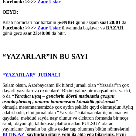
Facebook: >>>>
Zaur Ustac
QEYD:
Kitab hərracları hər həftənin
ŞƏNBƏ
günü axşam
saat 20:01
da
Facebook: >>>>
Zaur Ustac
ünvanında başlayar və
BAZAR
günü gecə
saat 23:40:00
da bitir.
“YAZARLAR”IN BU SAYI
“YAZARLAR” JURNALI
Salam olsun, Azərbaycanın ilk hibrid jurnalı olan “Yazarlar”ın çox
dəyərli yazarları və oxucuları! Bizim yalnız bir məqsədimiz var ki,
o da
“
Yaradıcı uşaq – gәnclәrin dövrü mәtbuatda çıxışını
asanlaşdırmaq , onların tanınmasına kömәklik göstәrmәk”
olmaqla məramnaməmizdə çox aydın şəkildə qeyd olumuşdur. Aylıq
ədəbi-bədii, elmi jurnal olan “Yazarlar” kitabxanalar üçün ənənəvi
qaydada məhdud sayda nəşr olunur və elektron formatda bir neçə
sabit, dayanıqlı, təhlükəsiz platformadan PULSUZ olaraq
yayımlanır. Jurnalın bu günə qədər çap olunmuş bütün nömrələrini
BİTİK.AZ
saytından sifariş yolu ilə əldə edə bilərsiniz. Eyni