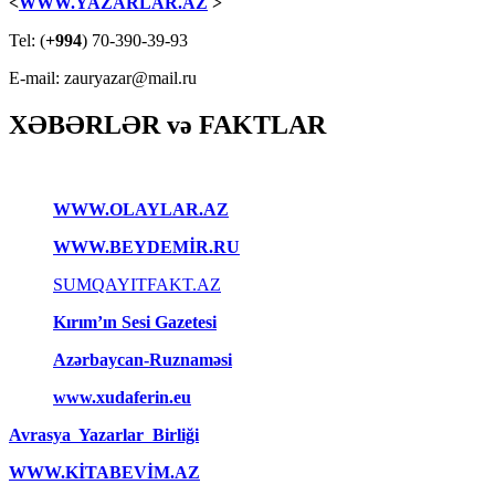
<
WWW.YAZARLAR.AZ
>
Tel: (
+994
) 70-390-39-93
E-mail: zauryazar@mail.ru
XƏBƏRLƏR və FAKTLAR
WWW.OLAYLAR.AZ
WWW.BEYDEMİR.RU
SUMQAYITFAKT.AZ
Kırım’ın Sesi Gazetesi
Azərbaycan-Ruznaməsi
www.xudaferin.eu
Avrasya Yazarlar Birliği
WWW.KİTABEVİM.AZ