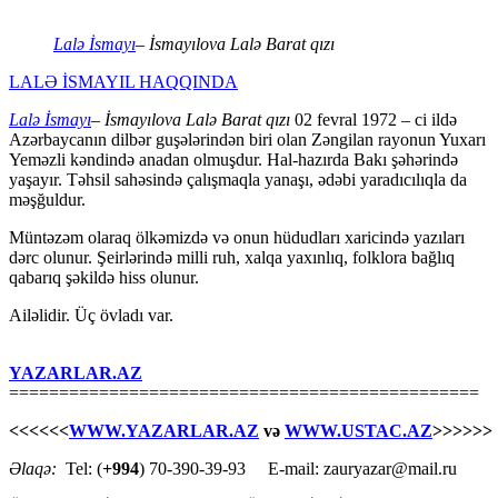
Lalə İsmayı
– İsmayılova Lalə Barat qızı
LALƏ İSMAYIL HAQQINDA
Lalə İsmayı
– İsmayılova Lalə Barat qızı
02 fevral 1972 – ci ildə
Azərbaycanın dilbər guşələrindən biri olan Zəngilan rayonun Yuxarı
Yeməzli kəndində anadan olmuşdur. Hal-hazırda Bakı şəhərində
yaşayır. Təhsil sahəsində çalışmaqla yanaşı, ədəbi yaradıcılıqla da
məşğuldur.
Müntəzəm olaraq ölkəmizdə və onun hüdudları xaricində yazıları
dərc olunur. Şeirlərində milli ruh, xalqa yaxınlıq, folklora bağlıq
qabarıq şəkildə hiss olunur.
Ailəlidir. Üç övladı var.
YAZARLAR.AZ
===============================================
<<<<<<
WWW.YAZARLAR.AZ
və
WWW.USTAC.AZ
>>>>>>
Əlaqə:
Tel: (
+994
) 70-390-39-93 E-mail: zauryazar@mail.ru