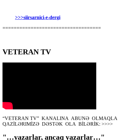
>>>siirsarnici-e-dergi
===================================
VETERAN TV
“VETERAN TV” KANALINA ABUNƏ OLMAQLA
QAZİLƏRIMİZƏ DƏSTƏK OLA BİLƏRİK: >>>>
"…yazarlar, ancaq yazarlar…"