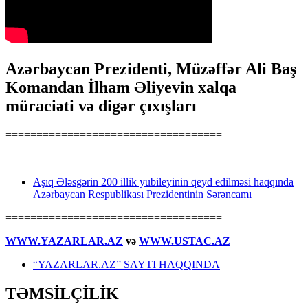
Azərbaycan Prezidenti, Müzəffər Ali Baş
Komandan İlham Əliyevin xalqa
müraciəti və digər çıxışları
===================================
Aşıq Ələsgərin 200 illik yubileyinin qeyd edilməsi haqqında
Azərbaycan Respublikası Prezidentinin Sərəncamı
===================================
WWW.YAZARLAR.AZ
və
WWW.USTAC.AZ
“YAZARLAR.AZ” SAYTI HAQQINDA
TƏMSİLÇİLİK