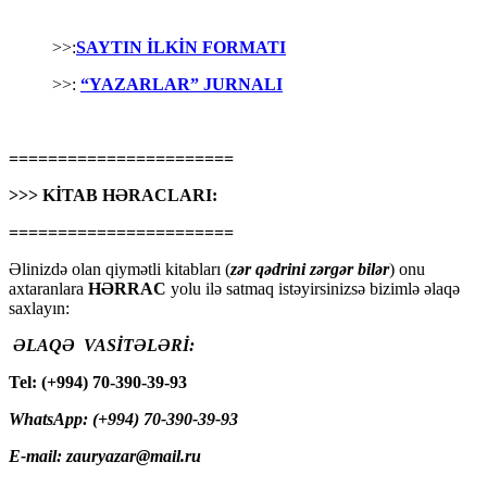
>>:
SAYTIN İLKİN FORMATI
>>:
“YAZARLAR” JURNALI
=======================
>>> KİTAB HƏRACLARI:
=======================
Əlinizdə olan qiymətli kitabları (
zər qədrini zərgər bilər
) onu
axtaranlara
HƏRRAC
yolu ilə satmaq istəyirsinizsə bizimlə əlaqə
saxlayın:
ƏLAQƏ VASİTƏLƏRİ:
Tel: (+994) 70-390-39-93
WhatsApp: (+994) 70-390-39-93
E-mail: zauryazar@mail.ru