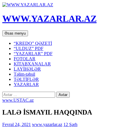
WWW.YAZARLAR.AZ
Axtar
Mühtəviyyata
Əsas menyu
keç
“KREDO” QƏZETİ
“ULDUZ” PDF
“YAZARLAR” PDF
FOTOLAR
KİTABXANALAR
LAYİHƏLƏR
Təlim-təhsil
TƏLTİFLƏR
YAZARLAR
Axtarış:
www.USTAC.az
LALƏ İSMAYIL HAQQINDA
Fevral 24, 2021
www.yazarlar.az
12 Şərh