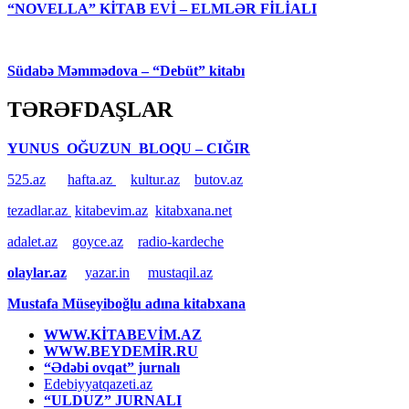
“NOVELLA” KİTAB EVİ – ELMLƏR FİLİALI
Südabə Məmmədova – “Debüt” kitabı
TƏRƏFDAŞLAR
YUNUS OĞUZUN BLOQU – CIĞIR
525.az
hafta.az
kultur.az
butov.az
tezadlar.az
kitabevim.az
kitabxana.net
adalet.az
goyce.az
radio-kardeche
olaylar.az
yazar.in
mustaqil.az
Mustafa Müseyiboğlu adına kitabxana
WWW.KİTABEVİM.AZ
WWW.BEYDEMİR.RU
“Ədəbi ovqat” jurnalı
Edebiyyatqazeti.az
“ULDUZ” JURNALI