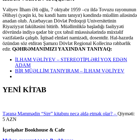
Vəliyev İlham Əli oğlu, 7 oktyabr 1959 –cu ildə Tovuzu rayonunun
Əlibəyi (yəqin ki, bu kəndi hamı tanıyır) kəndində müəllim ailəsində
anadan olub. Azərbaycan Dövlət Pedoqoji Universitetinin
Riyaziyyat fakültəsini bitirib. Müəllimliklə başladığı fəaliyyəti
dövründə indiyə qədər bir çox təhsil müəssisələrində müxtəlif
vəzifələrdə çalışıb. İqtisad elmləri namizədi, dosentdir. Hal-hazırda
özündən söz etdirən Şamaxı Dövlət Regional Kollecinə rəhbərlik
edir.
QƏHRƏMANIMIZI YAXINDAN TANIYAQ:
İLHAM VƏLİYEV – STEREOTİPLƏRİ YOX EDƏN
ADAM
BİR MÜƏLLİM TANIYIRAM – İLHAM VƏLİYEV
YENİ KİTAB
Təranə Məmmədin “Sirr” kitabını necə əldə etmək olar? –
Qiyməti:
5 AZN
İçərişəhər Bookhouse & Cafe