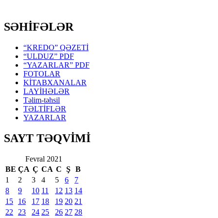
SƏHİFƏLƏR
“KREDO” QƏZETİ
“ULDUZ” PDF
“YAZARLAR” PDF
FOTOLAR
KİTABXANALAR
LAYİHƏLƏR
Təlim-təhsil
TƏLTİFLƏR
YAZARLAR
SAYT TƏQVİMİ
Fevral 2021
BE
ÇA
Ç
CA
C
Ş
B
1
2
3
4
5
6
7
8
9
10
11
12
13
14
15
16
17
18
19
20
21
22
23
24
25
26
27
28