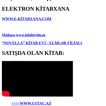
ELEKTRON KİTABXANA
WWW.E-KİTABXANA.COM
Mağaza-www.kitabevim.az
“NOVELLA” KİTAB EVİ – ELMLƏR FİLİALI
SATIŞDA OLAN KİTAB:
>>>>WWW.USTAC.AZ