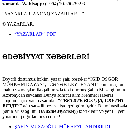
zamanda Wahtsapp:
(+994) 70-390-39-93
“YAZARLAR, ANCAQ YAZARLAR…”
© YAZARLAR.
“YAZARLAR” PDF
ƏDƏBİYYAT XƏBƏRLƏRİ
Dəyərli dostumuz həkim, yazar, şair, bəstəkar “İGİD ƏSGƏR
MÖHKƏM DAYAN”, “CƏNƏB LEYTENANT” kimi məşhur
mahnı və marşları ilə qəlbimizdə taxt qurmuş Şahin Musaoğlunun
Azərbaycan sevdalısı Dünya şöhrətli alim Mehmet Haberal
haqqında çox vacib əsər olan
“СВЕТИТЬ ВСЕГДА, СВЕТИТ
ВЕЗДЕ!”
adlı sənədli povesti işıq qzü görmüşdür. Bu münasibətlə
Şahin Musaoğlunu
(
Шахин Мусаоглу
)
təbrik edir və yeni – yeni
yaradıcılıq uğurları arzu edirik!
ŞAHİN MUSAOĞLU MÜKAFATLANDIRILDI