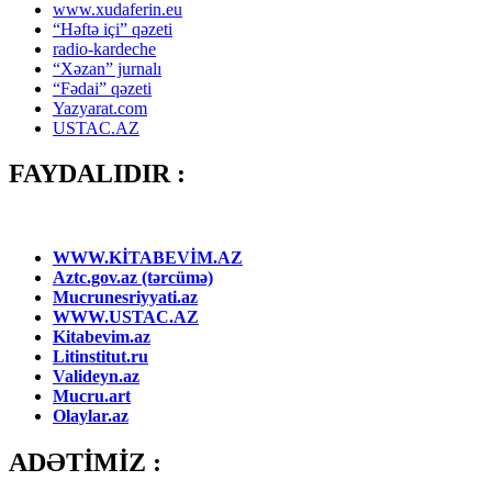
www.xudaferin.eu
“Həftə içi” qəzeti
radio-kardeche
“Xəzan” jurnalı
“Fədai” qəzeti
Yazyarat.com
USTAC.AZ
FAYDALIDIR :
WWW.KİTABEVİM.AZ
Aztc.gov.az (tərcümə)
Mucrunesriyyati.az
WWW.USTAC.AZ
Kitabevim.az
Litinstitut.ru
Valideyn.az
Mucru.art
Olaylar.az
ADƏTİMİZ :