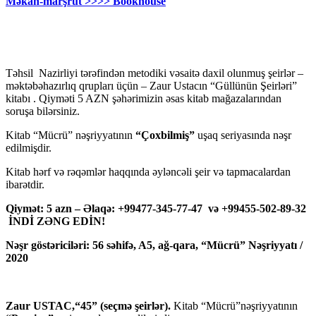
Məkan-marşrut >>>> Bookhouse
Təhsil Nazirliyi tərəfindən metodiki vəsaitə daxil olunmuş şeirlər –
məktəbəhazırlıq qrupları üçün – Zaur Ustacın “Güllünün Şeirləri”
kitabı . Qiyməti 5 AZN şəhərimizin əsas kitab mağazalarından
soruşa bilərsiniz.
Kitab “Mücrü” nəşriyyatının
“Çoxbilmiş”
uşaq seriyasında nəşr
edilmişdir.
Kitab hərf və rəqəmlər haqqında əyləncəli şeir və tapmacalardan
ibarətdir.
Qiymət: 5 azn – Əlaqə: +99477-345-77-47 və +99455-502-89-32
İNDİ ZƏNG EDİN!
Nəşr göstəriciləri: 56 səhifə, A5, ağ-qara, “Mücrü” Nəşriyyatı /
2020
Zaur USTAC,“45” (seçmə şeirlər).
Kitab “Mücrü”nəşriyyatının