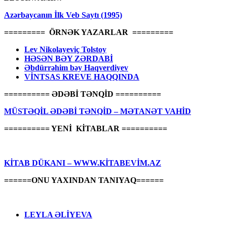
Azərbaycanın İlk Veb Saytı (1995)
========= ÖRNƏK YAZARLAR =========
Lev Nikolayeviç Tolstoy
HƏSƏN BƏY ZƏRDABİ
Əbdürrəhim bəy Haqverdiyev
VİNTSAS KREVE HAQQINDA
========== ƏDƏBİ TƏNQİD ==========
MÜSTƏQİL ƏDƏBİ TƏNQİD – MƏTANƏT VAHİD
========== YENİ KİTABLAR ==========
KİTAB DÜKANI – WWW.KİTABEVİM.AZ
======ONU YAXINDAN TANIYAQ======
LEYLA ƏLİYEVA