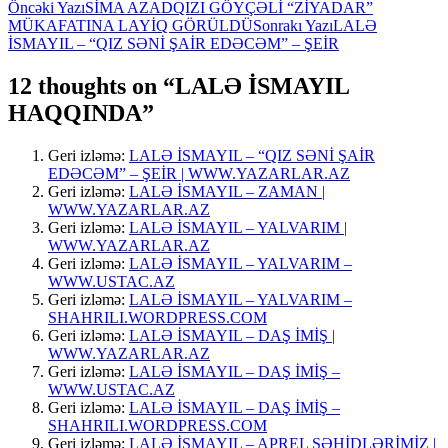
Yazılar
Öncəki Yazı
SİMA AZADQIZI GÖYÇƏLİ “ZİYADAR”
MÜKAFATINA LAYİQ GÖRÜLDÜ
Sonrakı Yazı
LALƏ
üzrə
İSMAYIL – “QIZ SƏNİ ŞAİR EDƏCƏM” – ŞEİR
naviqasiya
12 thoughts on “LALƏ İSMAYIL
HAQQINDA”
Geri izləmə:
LALƏ İSMAYIL – “QIZ SƏNİ ŞAİR
EDƏCƏM” – ŞEİR | WWW.YAZARLAR.AZ
Geri izləmə:
LALƏ İSMAYIL – ZAMAN |
WWW.YAZARLAR.AZ
Geri izləmə:
LALƏ İSMAYIL – YALVARIM |
WWW.YAZARLAR.AZ
Geri izləmə:
LALƏ İSMAYIL – YALVARIM –
WWW.USTAC.AZ
Geri izləmə:
LALƏ İSMAYIL – YALVARIM –
SHAHRILI.WORDPRESS.COM
Geri izləmə:
LALƏ İSMAYIL – DAŞ İMİŞ |
WWW.YAZARLAR.AZ
Geri izləmə:
LALƏ İSMAYIL – DAŞ İMİŞ –
WWW.USTAC.AZ
Geri izləmə:
LALƏ İSMAYIL – DAŞ İMİŞ –
SHAHRILI.WORDPRESS.COM
Geri izləmə:
LALƏ İSMAYIL – APREL ŞƏHİDLƏRİMİZ |