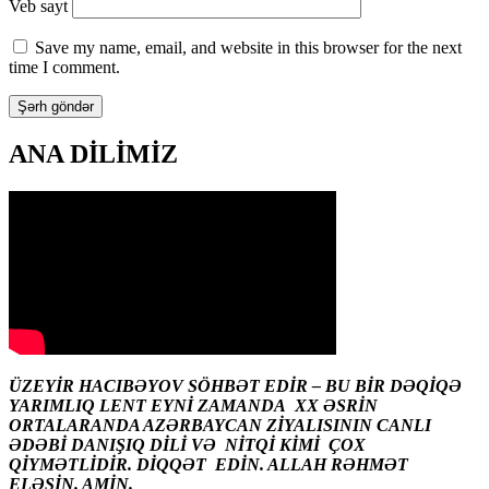
Veb sayt
Save my name, email, and website in this browser for the next
time I comment.
ANA DİLİMİZ
ÜZEYİR HACIBƏYOV SÖHBƏT EDİR – BU BİR DƏQİQƏ
YARIMLIQ LENT EYNİ ZAMANDA XX ƏSRİN
ORTALARANDA AZƏRBAYCAN ZİYALISININ CANLI
ƏDƏBİ DANIŞIQ DİLİ VƏ NİTQİ KİMİ ÇOX
QİYMƏTLİDİR. DİQQƏT EDİN. ALLAH RƏHMƏT
ELƏSİN. AMİN.