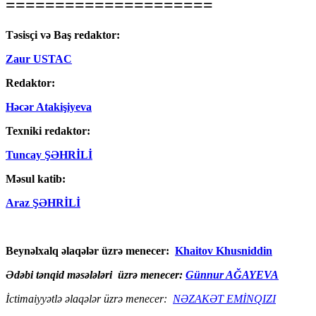
=====================
Təsisçi və Baş redaktor:
Zaur USTAC
Redaktor:
Həcər Atakişiyeva
Texniki redaktor:
Tuncay ŞƏHRİLİ
Məsul katib:
Araz ŞƏHRİLİ
Beynəlxalq əlaqələr üzrə menecer:
Khaitov Khusniddin
Ədəbi tənqid məsələləri üzrə menecer:
Günnur AĞAYEVA
İctimaiyyətlə əlaqələr üzrə menecer:
NƏZAKƏT EMİNQIZI