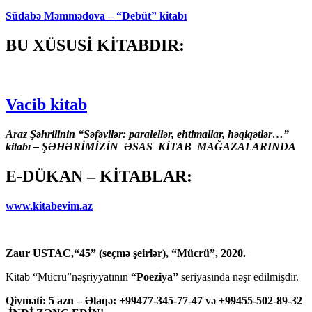
Südabə Məmmədova – “Debüt” kitabı
BU XÜSUSİ KİTABDIR:
Vacib kitab
Araz Şəhrilinin “Səfəvilər: paralellər, ehtimallar, həqiqətlər…”
kitabı – ŞƏHƏRİMİZİN ƏSAS KİTAB MAĞAZALARINDA
E-DÜKAN – KİTABLAR:
www.kitabevim.az
Zaur USTAC,“45” (seçmə şeirlər), “Mücrü”, 2020.
Kitab “Mücrü”nəşriyyatının
“Poeziya”
seriyasında nəşr edilmişdir.
Qiyməti: 5 azn – Əlaqə: +99477-345-77-47 və +99455-502-89-32