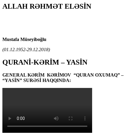
ALLAH RƏHMƏT ELƏSİN
Mustafa Müseyiboğlu
(01.12.1952-29.12.2018)
QURANİ-KƏRİM – YASİN
GENERAL KƏRİM KƏRİMOV “QURAN OXUMAQ” –
“YASİN” SURƏSİ HAQQINDA: