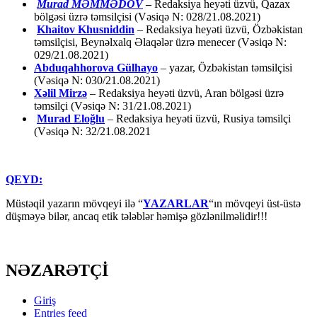
Murad MƏMMƏDOV
–
Redaksiya heyəti üzvü, Qazax
bölgəsi üzrə təmsilçisi (Vəsiqə N: 028/21.08.2021)
Khaitov Khusniddin
– Redaksiya heyəti üzvü, Özbəkistan
təmsilçisi, Beynəlxalq Əlaqələr üzrə menecer (Vəsiqə N:
029/21.08.2021)
Abduqahhorova Gülhayo
– yazar, Özbəkistan təmsilçisi
(Vəsiqə N: 030/21.08.2021)
Xəlil Mirzə
– Redaksiya heyəti üzvü, Aran bölgəsi üzrə
təmsilçi (Vəsiqə N: 31/21.08.2021)
Murad Eloğlu
– Redaksiya heyəti üzvü, Rusiya təmsilçi
(Vəsiqə N: 32/21.08.2021
QEYD:
Müstəqil yazarın mövqeyi ilə “
YAZARLAR
“ın mövqeyi üst-üstə
düşməyə bilər, ancaq etik tələblər həmişə gözlənilməlidir!!!
NƏZARƏTÇİ
Giriş
Entries feed