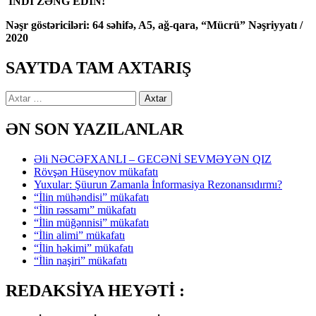
İNDİ ZƏNG EDİN!
Nəşr göstəriciləri: 64 səhifə, A5, ağ-qara, “Mücrü” Nəşriyyatı /
2020
SAYTDA TAM AXTARIŞ
Axtarış:
ƏN SON YAZILANLAR
Əli NƏCƏFXANLI – GECƏNİ SEVMƏYƏN QIZ
Rövşən Hüseynov mükafatı
Yuxular: Şüurun Zamanla İnformasiya Rezonansıdırmı?
“İlin mühəndisi” mükafatı
“İlin rəssamı” mükafatı
“İlin müğənnisi” mükafatı
“İlin alimi” mükafatı
“İlin həkimi” mükafatı
“İlin naşiri” mükafatı
REDAKSİYA HEYƏTİ :