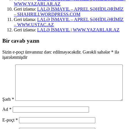
WWW.YAZARLAR.AZ
Geri izləmə:
LALƏ İSMAYIL – APREL ŞƏHİDLƏRİMİZ
– SHAHRILI.WORDPRESS.COM
Geri izləmə:
LALƏ İSMAYIL – APREL ŞƏHİDLƏRİMİZ
– WWW.USTAC.AZ
Geri izləmə:
LALƏ İSMAYIL | WWW.YAZARLAR.AZ
Bir cavab yazın
Sizin e-poçt ünvanınız dərc edilməyəcəkdir.
Gərəkli sahələr
*
ilə
işarələnmişdir
Şərh
*
Ad
*
E-poçt
*