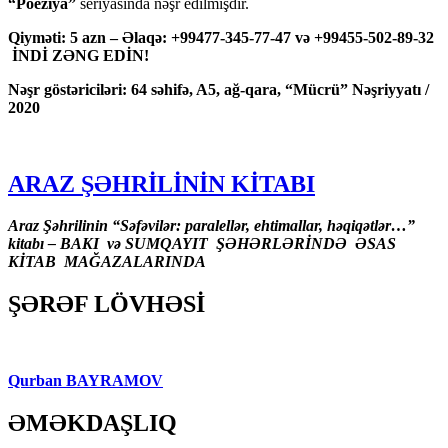
“Poeziya”
seriyasında nəşr edilmişdir.
Qiyməti: 5 azn – Əlaqə: +99477-345-77-47 və +99455-502-89-32
İNDİ ZƏNG EDİN!
Nəşr göstəriciləri: 64 səhifə, A5, ağ-qara, “Mücrü” Nəşriyyatı /
2020
ARAZ ŞƏHRİLİNİN KİTABI
Araz Şəhrilinin “Səfəvilər: paralellər, ehtimallar, həqiqətlər…”
kitabı – BAKI və SUMQAYIT ŞƏHƏRLƏRİNDƏ ƏSAS
KİTAB MAĞAZALARINDA
ŞƏRƏF LÖVHƏSİ
Qurban BAYRAMOV
ƏMƏKDAŞLIQ