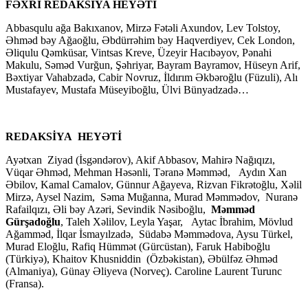
FƏXRİ REDAKSİYA HEYƏTİ
Abbasqulu ağa Bakıxanov, Mirzə Fətəli Axundov, Lev Tolstoy,
Əhməd bəy Ağaoğlu, Əbdürrəhim bəy Haqverdiyev, Cek London,
Əliqulu Qəmküsar, Vintsas Kreve, Üzeyir Hacıbəyov, Pənahi
Makulu, Səməd Vurğun, Şəhriyar, Bayram Bayramov, Hüseyn Arif,
Bəxtiyar Vahabzadə, Cabir Novruz, İldırım Əkbəroğlu (Füzuli), Alı
Mustafayev, Mustafa Müseyiboğlu, Ülvi Bünyadzadə…
REDAKSİYA HEYƏTİ
Ayətxan Ziyad (İsgəndərov), Akif Abbasov, Mahirə Nağıqızı,
Vüqar Əhməd, Mehman Həsənli, Təranə Məmməd, Aydın Xan
Əbilov, Kamal Camalov, Günnur Ağayeva, Rizvan Fikrətoğlu, Xəlil
Mirzə, Aysel Nazim, Səma Muğanna, Murad Məmmədov, Nuranə
Rafailqızı, Əli bəy Azəri, Sevindik Nəsiboğlu,
Məmməd
Gürşadoğlu
, Taleh Xəlilov, Leyla Yaşar, Aytac İbrahim, Mövlud
Ağamməd, İlqar İsmayılzadə, Südabə Məmmədova, Aysu Türkel,
Murad Eloğlu, Rafiq Hümmət (Gürcüstan), Faruk Habiboğlu
(Türkiyə), Khaitov Khusniddin (Özbəkistan), Əbülfəz Əhməd
(Almaniya), Günay Əliyeva (Norveç). Caroline Laurent Turunc
(Fransa).