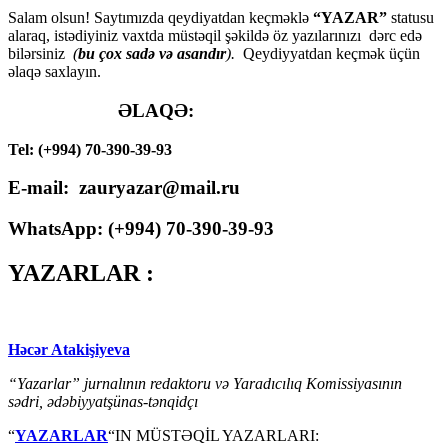
Salam olsun! Saytımızda qeydiyatdan keçməklə
“YAZAR”
statusu
alaraq, istədiyiniz vaxtda müstəqil şəkildə öz yazılarınızı dərc edə
bilərsiniz
(
bu çox sadə və asandır
).
Qeydiyyatdan keçmək üçün
əlaqə saxlayın.
ƏLAQƏ:
Tel: (+994) 70-390-39-93
E-mail: zauryazar@mail.ru
WhatsApp: (
+994
) 70-390-39-93
YAZARLAR :
Həcər Atakişiyeva
“Yazarlar” jurnalının redaktoru və Yaradıcılıq Komissiyasının
sədri, ədəbiyyatşünas-tənqidçı
“
YAZARLAR
“IN MÜSTƏQİL YAZARLARI: