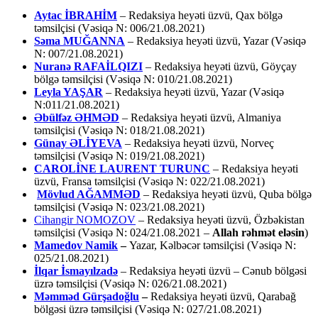
Aytac İBRAHİM
– Redaksiya heyəti üzvü, Qax bölgə
təmsilçisi (Vəsiqə N: 006/21.08.2021)
Səma MUĞANNA
– Redaksiya heyəti üzvü, Yazar (Vəsiqə
N: 007/21.08.2021)
Nuranə RAFAİLQIZI
– Redaksiya heyəti üzvü, Göyçay
bölgə təmsilçisi (Vəsiqə N: 010/21.08.2021)
Leyla YAŞAR
– Redaksiya heyəti üzvü, Yazar (Vəsiqə
N:011/21.08.2021)
Əbülfəz ƏHMƏD
– Redaksiya heyəti üzvü, Almaniya
təmsilçisi (Vəsiqə N: 018/21.08.2021)
Günay ƏLİYEVA
– Redaksiya heyəti üzvü, Norveç
təmsilçisi (Vəsiqə N: 019/21.08.2021)
CAROLİNE LAURENT TURUNC
– Redaksiya heyəti
üzvü, Fransa təmsilçisi (Vəsiqə N: 022/21.08.2021)
Mövlud AĞAMMƏD
– Redaksiya heyəti üzvü, Quba bölgə
təmsilçisi (Vəsiqə N: 023/21.08.2021)
Cihangir NOMOZOV
– Redaksiya heyəti üzvü, Özbəkistan
təmsilçisi (Vəsiqə N: 024/21.08.2021 –
Allah rəhmət eləsin
)
Mamedov Namik
–
Yazar, Kəlbəcər təmsilçisi (Vəsiqə N:
025/21.08.2021)
İlqar İsmayılzadə
–
Redaksiya heyəti üzvü – Cənub bölgəsi
üzrə təmsilçisi (Vəsiqə N: 026/21.08.2021)
Məmməd Gürşadoğlu
–
Redaksiya heyəti üzvü, Qarabağ
bölgəsi üzrə təmsilçisi (Vəsiqə N: 027/21.08.2021)