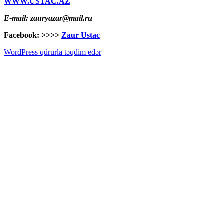
WWW.USTAC.AZ
E-mail: zauryazar@mail.ru
Facebook: >>>>
Zaur Ustac
WordPress qürurla təqdim edər