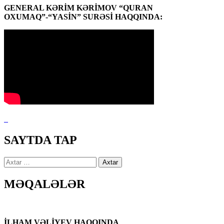
GENERAL KƏRİM KƏRİMOV “QURAN
OXUMAQ”-“YASİN” SURƏSİ HAQQINDA:
SAYTDA TAP
Axtarış:
MƏQALƏLƏR
İLHAM VƏLİYEV HAQQINDA