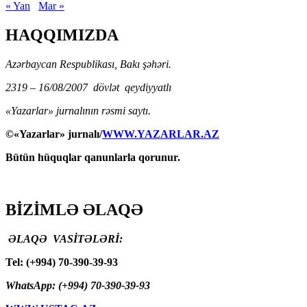
« Yan
Mar »
HAQQIMIZDA
Azərbaycan Respublikası, Bakı şəhəri.
2319 – 16/08/2007 dövlət qeydiyyatlı
«Yazarlar» jurnalının rəsmi saytı.
©«Yazarlar» jurnalı/
WWW.YAZARLAR.AZ
Bütün hüquqlar qanunlarla qorunur.
BİZİMLƏ ƏLAQƏ
ƏLAQƏ VASİTƏLƏRİ:
Tel: (+994) 70-390-39-93
WhatsApp: (+994) 70-390-39-93