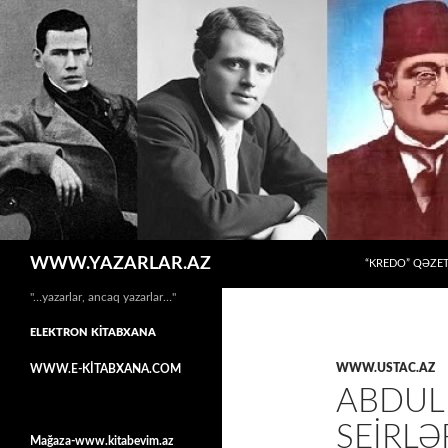
MÜHTƏVIYYATA
Axtar
WWW.YAZARLAR.AZ
“KREDO” QƏZET
"…yazarlar, ancaq yazarlar…"
ELEKTRON KİTABXANA
WWW.USTAC.AZ
WWW.E-KİTABXANA.COM
ABDUL
ŞEİRLƏ
Mağaza-www.kitabevim.az