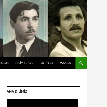
İHƏLƏR
TƏLIM-TƏHSIL
TƏLTİFLƏR
YAZARLAR
ANA DİLİMİZ