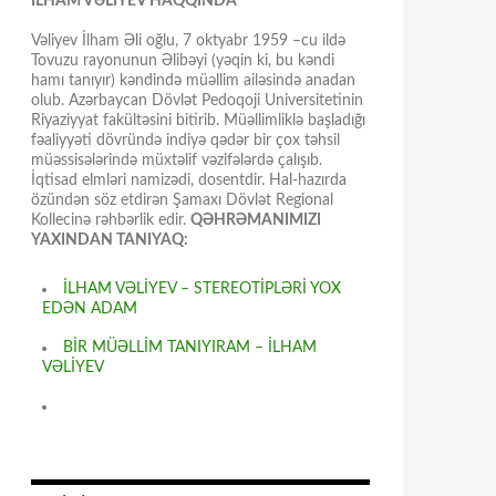
İLHAM VƏLİYEV HAQQINDA
Vəliyev İlham Əli oğlu, 7 oktyabr 1959 –cu ildə
Tovuzu rayonunun Əlibəyi (yəqin ki, bu kəndi
hamı tanıyır) kəndində müəllim ailəsində anadan
olub. Azərbaycan Dövlət Pedoqoji Universitetinin
Riyaziyyat fakültəsini bitirib. Müəllimliklə başladığı
fəaliyyəti dövründə indiyə qədər bir çox təhsil
müəssisələrində müxtəlif vəzifələrdə çalışıb.
İqtisad elmləri namizədi, dosentdir. Hal-hazırda
özündən söz etdirən Şamaxı Dövlət Regional
Kollecinə rəhbərlik edir.
QƏHRƏMANIMIZI
YAXINDAN TANIYAQ:
İLHAM VƏLİYEV – STEREOTİPLƏRİ YOX
EDƏN ADAM
BİR MÜƏLLİM TANIYIRAM – İLHAM
VƏLİYEV