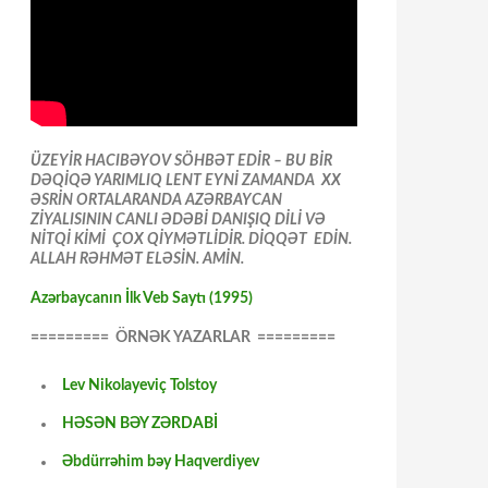
ÜZEYİR HACIBƏYOV SÖHBƏT EDİR – BU BİR
DƏQİQƏ YARIMLIQ LENT EYNİ ZAMANDA XX
ƏSRİN ORTALARANDA AZƏRBAYCAN
ZİYALISININ CANLI ƏDƏBİ DANIŞIQ DİLİ VƏ
NİTQİ KİMİ ÇOX QİYMƏTLİDİR. DİQQƏT EDİN.
ALLAH RƏHMƏT ELƏSİN. AMİN.
Azərbaycanın İlk Veb Saytı (1995)
========= ÖRNƏK YAZARLAR =========
Lev Nikolayeviç Tolstoy
HƏSƏN BƏY ZƏRDABİ
Əbdürrəhim bəy Haqverdiyev