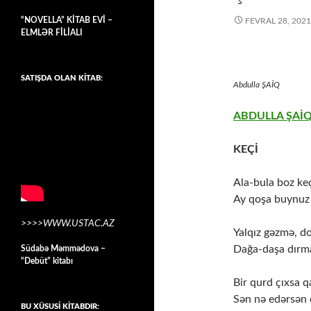
“NOVELLA” KİTAB EVİ –
FEVRAL 28, 2021
ELMLƏR FİLİALI
SATIŞDA OLAN KİTAB:
Abdulla ŞAİQ
ABDULLA ŞAİ
KEÇİ
Ala-bula boz keç
Ay qoşa buynuz 
>>>>WWW.USTAC.AZ
Yalqız gəzmə, d
Dağa-daşa dır
Südabə Məmmədova –
“Debüt” kitabı
Bir qurd çıxsa q
Sən nə edərsən
BU XÜSUSİ KİTABDIR: