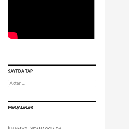
SAYTDA TAP
Axtarış:
MƏQALƏLƏR