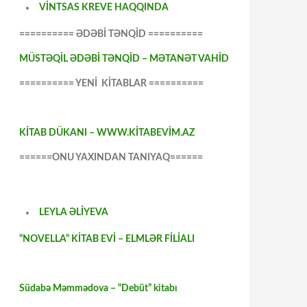
VİNTSAS KREVE HAQQINDA
========== ƏDƏBİ TƏNQİD ==========
MÜSTƏQİL ƏDƏBİ TƏNQİD – MƏTANƏT VAHİD
========== YENİ KİTABLAR ==========
KİTAB DÜKANI – WWW.KİTABEVİM.AZ
======ONU YAXINDAN TANIYAQ======
LEYLA ƏLİYEVA
“NOVELLA” KİTAB EVİ – ELMLƏR FİLİALI
Südabə Məmmədova – “Debüt” kitabı