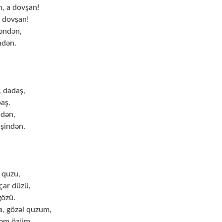
, a dovşan!
 dovşan!
əndən,
ndən.
 dadaş,
aş.
ndən,
şindən.
 quzu,
çar düzü,
gözü.
, gözəl quzum,
rəm özüm.