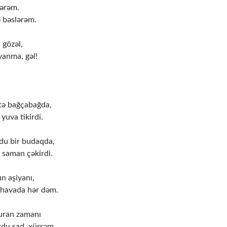
lərəm.
ə bəslərəm.
 gözəl,
anma, gəl!
rtə bağçabağda,
yuva tikirdi.
du bir budaqda,
 saman çəkirdi.
n aşiyanı,
 havada hər dəm.
uran zamanı
rdu şad, xürrəm.