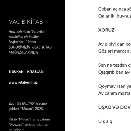
Çoban açınca g
Qalar iki buynu
VACIB KITAB
XORUZ
Araz Şəhrilinin “Səfəvilər:
paralellər, ehtimallar,
həqiqətlər…” kitabı –
Ay pipiyi qan xo
ŞƏHƏRİMİZİN ƏSAS KİTAB
Gözləri mərcan 
MAĞAZALARINDA
Sən nə tezdən d
Qışqırıb banlayı
E-DÜKAN – KİTABLAR:
www.kitabevim.az
Qoymayırsan y
Ay canım məsta
Zaur USTAC,“45” (seçmə
UŞAQ VƏ DO
şeirlər), “Mücrü”, 2020.
Kitab “Mücrü”nəşriyyatının
U ş a q
“Poeziya”
seriyasında nəşr
edilmişdir.