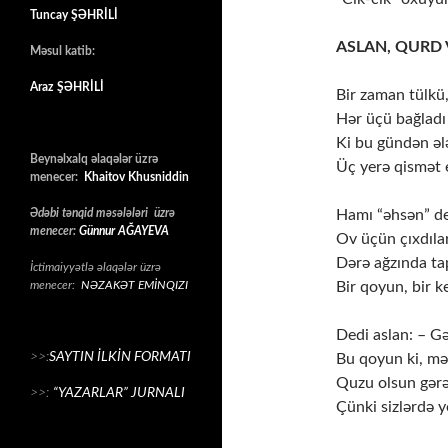
Tuncay ŞƏHRİLİ
ASLAN, QURD
Məsul katib:
Araz ŞƏHRİLİ
Bir zaman tülkü
Hər üçü bağladı
Ki bu gündən əl
Beynəlxalq əlaqələr üzrə
Üç yerə qismət e
menecer:
Khaitov Khusniddin
Ədəbi tənqid məsələləri üzrə
Hamı “əhsən” de
menecer:
Günnur AĞAYEVA
Ov üçün çıxdılar
Dərə ağzında ta
İctimaiyyətlə əlaqələr üzrə
menecer:
NƏZAKƏT EMİNQIZI
Bir qoyun, bir k
Dedi aslan: – Gə
>>:
SAYTIN İLKİN FORMATI
Bu qoyun ki, mə
Quzu olsun gər
>>:
“YAZARLAR” JURNALI
Çünki sizlərdə 