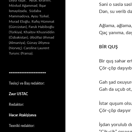
Leyla Yaşar, Aytac İbrahim,
Səni o səslə səs
Mövlud Ağamməd, İlqar
İsmayılzadə, Südabə
Dən, su verib d
Məmmədova, Aysu Türkel,
Murad Eloğlu, Rafiq Hümmət
Ağlama, ağlama,
(Gürcüstan), Faruk Habiboğlu
(Türkiyə), Khaitov Khusniddin
Qaç yanıma, day
(Özbəkistan), Əbülfəz Əhməd
(Almaniya), Günay Əliyeva
BİR QUŞ
(Norveç). Caroline Laurent
Turunc (Fransa).
Bir quş səhər e
Çör-çöp daşıyıb 
=====================
Gah şad oxuyur
Təsisçi və Baş redaktor:
Gah da uçub ot,
Zaur USTAC
İstər quşum olsu
Redaktor:
Çör-çöp daşıyır
Həcər Atakişiyeva
İşdən yorulub d
Texniki redaktor:
“Cik-cik” oxuyu