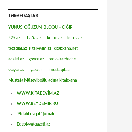
TƏRƏFDAŞLAR
YUNUS OĞUZUN BLOQU – CIĞIR
525.az
hafta.az
kultur.az
butov.az
tezadlar.az
kitabevim.az
kitabxana.net
adalet.az
goyce.az
radio-kardeche
olaylar.az
yazar.in
mustaqil.az
Mustafa Müseyiboğlu adına kitabxana
WWW.KİTABEVİM.AZ
WWW.BEYDEMİR.RU
“Ədəbi ovqat” jurnalı
Edebiyyatqazeti.az