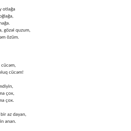
 otlağa
oğlağa,
nağa.
, gözəl quzum,
rəm özüm.
q cücəm,
oluq cücəm!
mdiyin,
lma çox,
ma çox.
bir az dayan,
in anan.