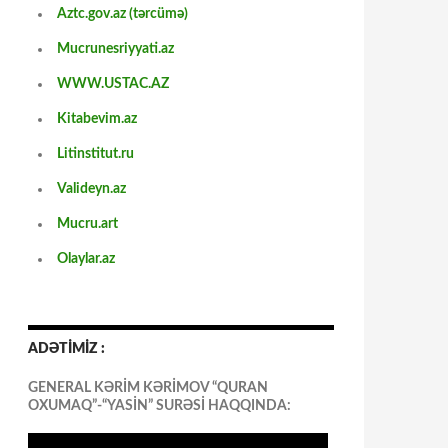
Aztc.gov.az (tərcümə)
Mucrunesriyyati.az
WWW.USTAC.AZ
Kitabevim.az
Litinstitut.ru
Valideyn.az
Mucru.art
Olaylar.az
ADƏTİMİZ :
GENERAL KƏRİM KƏRİMOV “QURAN
OXUMAQ”-“YASİN” SURƏSİ HAQQINDA: