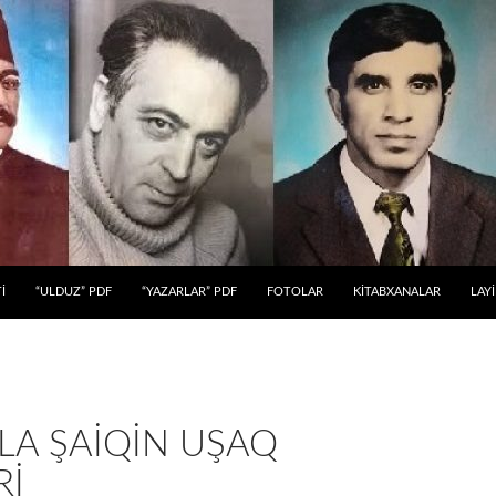
 KEÇ
İ
“ULDUZ” PDF
“YAZARLAR” PDF
FOTOLAR
KİTABXANALAR
LAY
LA ŞAİQİN UŞAQ
Rİ