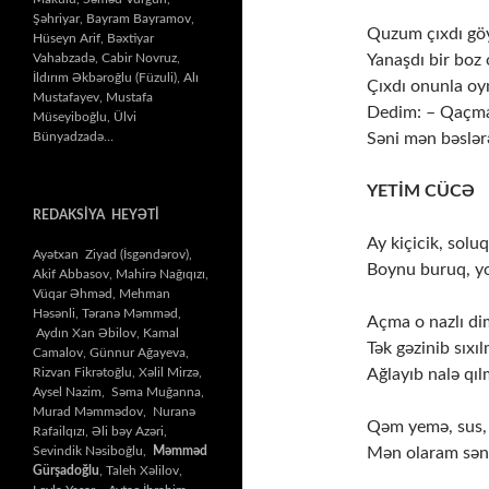
Şəhriyar, Bayram Bayramov,
Quzum çıxdı göy
Hüseyn Arif, Bəxtiyar
Vahabzadə, Cabir Novruz,
Yanaşdı bir boz 
İldırım Əkbəroğlu (Füzuli), Alı
Çıxdı onunla oy
Mustafayev, Mustafa
Dedim: – Qaçma
Müseyiboğlu, Ülvi
Bünyadzadə…
Səni mən bəslə
YETİM CÜCƏ
REDAKSİYA HEYƏTİ
Ay kiçicik, solu
Ayətxan Ziyad (İsgəndərov),
Boynu buruq, y
Akif Abbasov, Mahirə Nağıqızı,
Vüqar Əhməd, Mehman
Həsənli, Təranə Məmməd,
Açma o nazlı di
Aydın Xan Əbilov, Kamal
Tək gəzinib sıxı
Camalov, Günnur Ağayeva,
Rizvan Fikrətoğlu, Xəlil Mirzə,
Ağlayıb nalə qıl
Aysel Nazim, Səma Muğanna,
Murad Məmmədov, Nuranə
Qəm yemə, sus, 
Rafailqızı, Əli bəy Azəri,
Sevindik Nəsiboğlu,
Məmməd
Mən olaram sən
Gürşadoğlu
, Taleh Xəlilov,