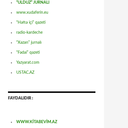
“ULDUZ” JURNALI
www.xudaferin.eu
“Həftə içi” qəzeti
radio-kardeche
“Xəzan” jurnalı
“Fədai” qəzeti
Yazyarat.com
USTAC.AZ
FAYDALIDIR :
WWW.KİTABEVİM.AZ