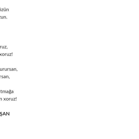
özün
zun.
ruz,
xoruz!
urursan,
rsan,
atmağa
n xoruz!
VŞAN