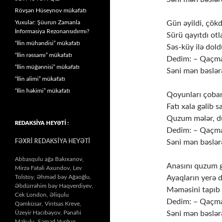
Rövşən Hüseynov mükafatı
Yuxular: Şüurun Zamanla
Gün əyildi, çök
İnformasiya Rezonansıdırmı?
Sürü qayıtdı ot
“İlin mühəndisi” mükafatı
Səs-küy ilə dold
“İlin rəssamı” mükafatı
Dedim: – Qaçma
“İlin müğənnisi” mükafatı
Səni mən bəslə
“İlin alimi” mükafatı
“İlin həkimi” mükafatı
Qoyunları çoban
Fatı xala gəlib s
Quzum mələr, d
REDAKSİYA HEYƏTİ :
Dedim: – Qaçma
FƏXRİ REDAKSİYA HEYƏTİ
Səni mən bəslə
Abbasqulu ağa Bakıxanov,
Anasını quzum g
Mirzə Fətəli Axundov, Lev
Tolstoy, Əhməd bəy Ağaoğlu,
Ayaqların yerə d
Əbdürrəhim bəy Haqverdiyev,
Məməsini tapıb
Cek London, Əliqulu
Dedim: – Qaçma
Qəmküsar, Vintsas Kreve,
Üzeyir Hacıbəyov, Pənahi
Səni mən bəslə
Makulu, Səməd Vurğun,