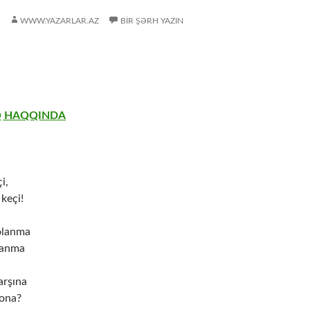
WWW.YAZARLAR.AZ
BIR ŞƏRH YAZIN
Q HAQQINDA
i,
keçi!
olanma
manma
arşına
 ona?