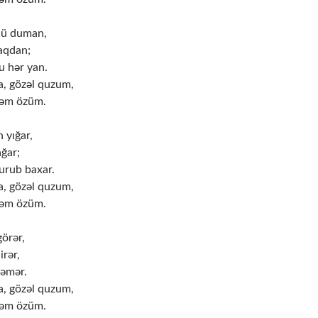
dü duman,
laqdan;
u hər yan.
, gözəl quzum,
rəm özüm.
 yığar,
ağar;
urub baxar.
, gözəl quzum,
rəm özüm.
örər,
irər,
 əmər.
, gözəl quzum,
rəm özüm.