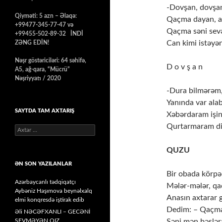
-Dovşan, dovşan
Qiyməti: 5 azn – Əlaqə:
Qaçma dayan, a
+99477-345-77-47 və
Qaçma səni sev
+99455-502-89-32 İNDİ
Can kimi istəyə
ZƏNG EDİN!
Nəşr göstəriciləri: 64 səhifə,
D o v ş a n
A5, ağ-qara, “Mücrü”
Nəşriyyatı / 2020
-Dura bilmərəm,
Yanında var alab
SAYTDA TAM AXTARIŞ
Xəbərdaram işi
Qurtarmaram di
Axtarış:
QUZU
ƏN SON YAZILANLAR
Bir obada körpə
Azərbaycanlı tədqiqatçı
Mələr-mələr, qa
Aybəniz Haşımova beynəlxalq
Anasın axtarar 
elmi konqresdə iştirak edib
Dedim: – Qaçma
Əli NƏCƏFXANLI – GECƏNİ
SEVMƏYƏN QIZ
Səni mən bəslə