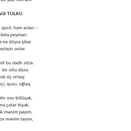
 VƏ TÜLKÜ
, qurd, həm aslan –
 belə peyman:
ə nə düşsə şikar
yləsin onlar.
di bu dadlı sözə.
 bir otlu düzə.
pdı üç ortaq:
eçi, quzu, oğlaq.
lin ovu bölüşək,
nə çatar bişək.
ək mənim payım,
yox mənim tayım,