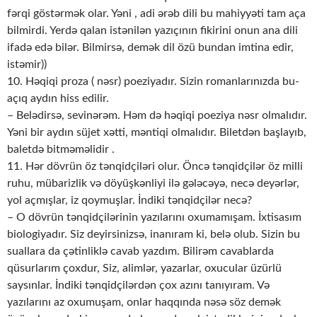
fərqi göstərmək olar. Yəni , adi ərəb dili bu mahiyyəti tam aça
bilmirdi. Yerdə qalan istənilən yazıçının fikirini onun ana dili
ifadə edə bilər. Bilmirsə, demək dil özü bundan imtina edir,
istəmir))
10. Həqiqi proza ( nəsr) poeziyadır. Sizin romanlarınızda bu-
açıq aydın hiss edilir.
– Belədirsə, sevinərəm. Həm də həqiqi poeziya nəsr olmalıdır.
Yəni bir aydın süjet xətti, məntiqi olmalıdır. Biletdən başlayıb,
baletdə bitməməlidir .
11. Hər dövrün öz tənqidçiləri olur. Öncə tənqidçilər öz milli
ruhu, mübarizlik və döyüşkənliyi ilə gələcəyə, necə deyərlər,
yol açmışlar, iz qoymuşlar. İndiki tənqidçilər necə?
– O dövrün tənqidçilərinin yazılarını oxumamışam. İxtisasım
biologiyadır. Siz deyirsinizsə, inanıram ki, belə olub. Sizin bu
suallara da çətinliklə cavab yazdım. Bilirəm cavablarda
qüsurlarım çoxdur, Siz, alimlər, yazarlar, oxucular üzürlü
saysınlar. İndiki tənqidçilərdən çox azını tanıyıram. Və
yazılarını az oxumuşam, onlar haqqında nəsə söz demək