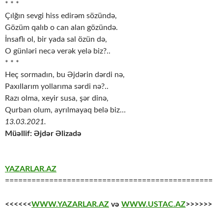
* * *
Çılğın sevgi hiss edirəm sözündə,
Gözüm qalıb o can alan gözündə.
İnsaflı ol, bir yada sal özün də,
O günləri necə verək yelə biz?..
* * *
Heç sormadın, bu Əjdərin dərdi nə,
Paxıllarım yollarıma sərdi nə?..
Razı olma, xeyir susa, şər dinə,
Qurban olum, ayrılmayaq belə biz…
13.03.2021.
Müəllif: Əjdər Əlizadə
YAZARLAR.AZ
===============================================
<<<<<<
WWW.YAZARLAR.AZ
və
WWW.USTAC.AZ
>>>>>>