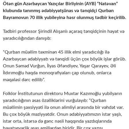
Ötən gün Azərbaycan Yazıçılar Birliyinin (AYB) “Natəvan”
klubunda tanınmış ədəbiyyatşünas və tənqidçi Qurban
Bayramovun 70 illik yubileyinə həsr olunmuş tədbir keçirilib.
Tədbiri professor Şirindil Alışanlı açaraq tənqidçinin həyat və
yaradıcılığından danışıb:
“Qurban müəllim təxminən 45 illik elmi yaradıcılığı ilə
Azərbaycan ədəbiyyatı və tənqidi üçün çox böyük işlər görüb.
Onun Səməd Vurğun, İlyas Əfəndiyev, Yaşar Qarayev, Əli
İldırımoğlu haqda monoqrafiyaları çap olunub, onlarca
məqaləsi dərc edilib”.
Folklor İnstitutunun direktoru Muxtar Kazımoğlu yubilyarın
yaradıcılığının əsas özəlliklərini vurğulayıb: “Qurban
müəllimin şəxsiyyəti ilə onun alimliyi arasında bir vəhdət var.
Bu çox böyük məziyyətdir. Onun ədəbiyyatımızın istər yaşlı,
istər orta, istərsə də gənc nəsli haqqında yazdıqlarında
həyatsevərlik əsas amillərdən biridir. Bir çox yazısı