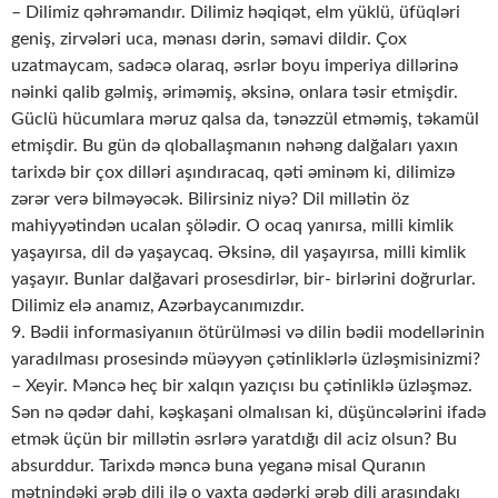
– Dilimiz qəhrəmandır. Dilimiz həqiqət, elm yüklü, üfüqləri
geniş, zirvələri uca, mənası dərin, səmavi dildir. Çox
uzatmaycam, sadəcə olaraq, əsrlər boyu imperiya dillərinə
nəinki qalib gəlmiş, əriməmiş, əksinə, onlara təsir etmişdir.
Güclü hücumlara məruz qalsa da, tənəzzül etməmiş, təkamül
etmişdir. Bu gün də qloballaşmanın nəhəng dalğaları yaxın
tarixdə bir çox dilləri aşındıracaq, qəti əminəm ki, dilimizə
zərər verə bilməyəcək. Bilirsiniz niyə? Dil millətin öz
mahiyyətindən ucalan şölədir. O ocaq yanırsa, milli kimlik
yaşayırsa, dil də yaşaycaq. Əksinə, dil yaşayırsa, milli kimlik
yaşayır. Bunlar dalğavari prosesdirlər, bir- birlərini doğrurlar.
Dilimiz elə anamız, Azərbaycanımızdır.
9. Bədii informasiyanıın ötürülməsi və dilin bədii modellərinin
yaradılması prosesində müəyyən çətinliklərlə üzləşmisinizmi?
– Xeyir. Məncə heç bir xalqın yazıçısı bu çətinliklə üzləşməz.
Sən nə qədər dahi, kəşkaşani olmalısan ki, düşüncələrini ifadə
etmək üçün bir millətin əsrlərə yaratdığı dil aciz olsun? Bu
absurddur. Tarixdə məncə buna yeganə misal Quranın
mətnindəki ərəb dili ilə o vaxta qədərki ərəb dili arasındakı