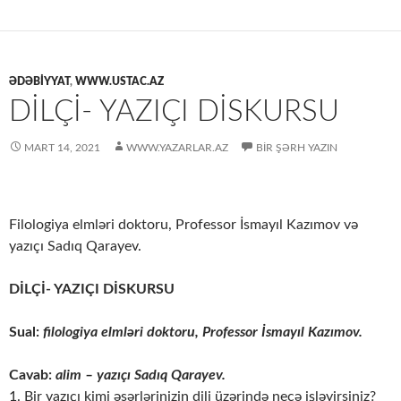
ƏDƏBİYYAT
,
WWW.USTAC.AZ
DİLÇİ- YAZIÇI DİSKURSU
MART 14, 2021
WWW.YAZARLAR.AZ
BIR ŞƏRH YAZIN
Filologiya elmləri doktoru, Professor İsmayıl Kazımov və
yazıçı Sadıq Qarayev.
DİLÇİ- YAZIÇI DİSKURSU
Sual:
filologiya elmləri doktoru, Professor İsmayıl Kazımov.
Cavab:
alim – yazıçı Sadıq Qarayev.
1. Bir yazıçı kimi əsərlərinizin dili üzərində necə işləyirsiniz?