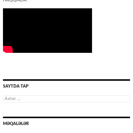
HAQQINDA:
SAYTDA TAP
Axtarış:
MƏQALƏLƏR