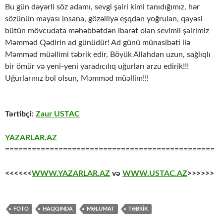
Bu gün dəyərli söz adamı, sevgi şairi kimi tanıdığımız, hər
sözünün mayası insana, gözəlliyə eşqdən yoğrulan, qayəsi
bütün mövcudata məhəbbətdən ibarət olan sevimli şairimiz
Məmməd Qədirin ad günüdür! Ad günü münasibəti ilə
Məmməd müəllimi təbrik edir, Böyük Allahdan uzun, sağlıqlı
bir ömür və yeni-yeni yaradıcılıq uğurları arzu edirik!!!
Uğurlarınız bol olsun, Məmməd müəllim!!!
Tərtibçi:
Zaur USTAC
YAZARLAR.AZ
===============================================
<<<<<<
WWW.YAZARLAR.AZ
və
WWW.USTAC.AZ
>>>>>>
FOTO
HAQQINDA
MƏLUMAT
TƏBRİK