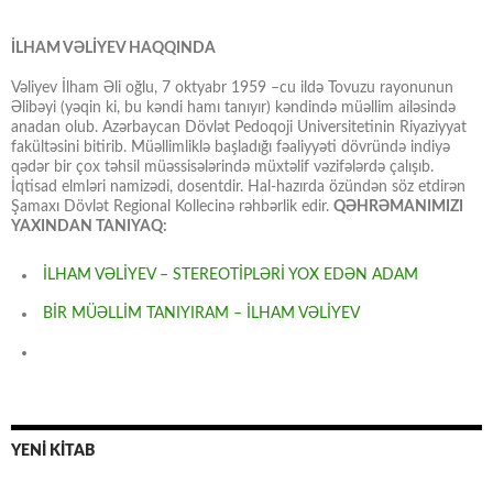
İLHAM VƏLİYEV HAQQINDA
Vəliyev İlham Əli oğlu, 7 oktyabr 1959 –cu ildə Tovuzu rayonunun
Əlibəyi (yəqin ki, bu kəndi hamı tanıyır) kəndində müəllim ailəsində
anadan olub. Azərbaycan Dövlət Pedoqoji Universitetinin Riyaziyyat
fakültəsini bitirib. Müəllimliklə başladığı fəaliyyəti dövründə indiyə
qədər bir çox təhsil müəssisələrində müxtəlif vəzifələrdə çalışıb.
İqtisad elmləri namizədi, dosentdir. Hal-hazırda özündən söz etdirən
Şamaxı Dövlət Regional Kollecinə rəhbərlik edir.
QƏHRƏMANIMIZI
YAXINDAN TANIYAQ:
İLHAM VƏLİYEV – STEREOTİPLƏRİ YOX EDƏN ADAM
BİR MÜƏLLİM TANIYIRAM – İLHAM VƏLİYEV
YENİ KİTAB