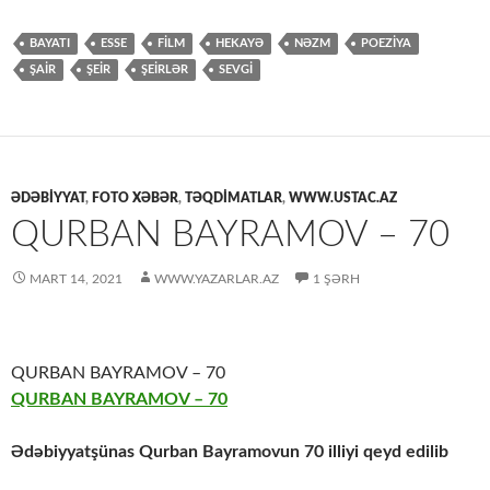
BAYATI
ESSE
FİLM
HEKAYƏ
NƏZM
POEZİYA
ŞAİR
ŞEİR
ŞEİRLƏR
SEVGİ
ƏDƏBİYYAT
,
FOTO XƏBƏR
,
TƏQDİMATLAR
,
WWW.USTAC.AZ
QURBAN BAYRAMOV – 70
MART 14, 2021
WWW.YAZARLAR.AZ
1 ŞƏRH
QURBAN BAYRAMOV – 70
QURBAN BAYRAMOV – 70
Ədəbiyyatşünas Qurban Bayramovun 70 illiyi qeyd edilib