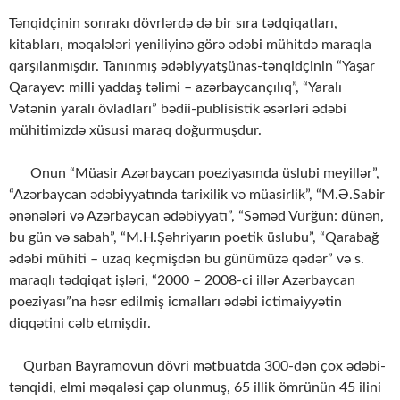
Tənqidçinin sonrakı dövrlərdə də bir sıra tədqiqatları,
kitabları, məqalələri yeniliyinə görə ədəbi mühitdə maraqla
qarşılanmışdır. Tanınmış ədəbiyyatşünas-tənqidçinin “Yaşar
Qarayev: milli yaddaş təlimi – azərbaycançılıq”, “Yaralı
Vətənin yaralı övladları” bədii-publisistik əsərləri ədəbi
mühitimizdə xüsusi maraq doğurmuşdur.
Onun “Müasir Azərbaycan poeziyasında üslubi meyillər”,
“Azərbaycan ədəbiyyatında tarixilik və müasirlik”, “M.Ə.Sabir
ənənələri və Azərbaycan ədəbiyyatı”, “Səməd Vurğun: dünən,
bu gün və sabah”, “M.H.Şəhriyarın poetik üslubu”, “Qarabağ
ədəbi mühiti – uzaq keçmişdən bu günümüzə qədər” və s.
maraqlı tədqiqat işləri, “2000 – 2008-ci illər Azərbaycan
poeziyası”na həsr edilmiş icmalları ədəbi ictimaiyyətin
diqqətini cəlb etmişdir.
Qurban Bayramovun dövri mətbuatda 300-dən çox ədəbi-
tənqidi, elmi məqaləsi çap olunmuş, 65 illik ömrünün 45 ilini