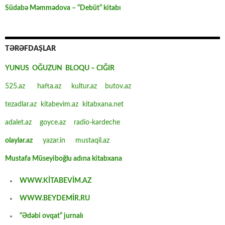
Südabə Məmmədova – “Debüt” kitabı
TƏRƏFDAŞLAR
YUNUS OĞUZUN BLOQU – CIĞIR
525.az
hafta.az
kultur.az
butov.az
tezadlar.az
kitabevim.az
kitabxana.net
adalet.az
goyce.az
radio-kardeche
olaylar.az
yazar.in
mustaqil.az
Mustafa Müseyiboğlu adına kitabxana
WWW.KİTABEVİM.AZ
WWW.BEYDEMİR.RU
“Ədəbi ovqat” jurnalı