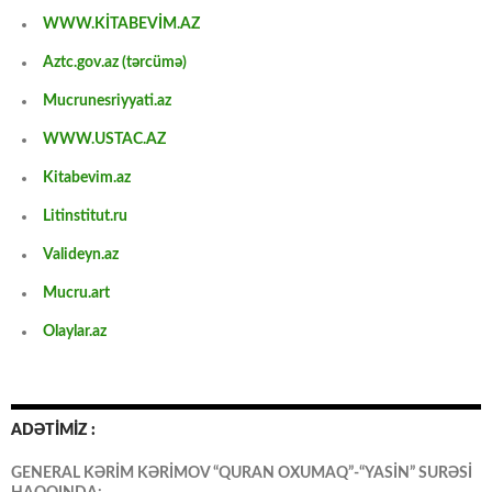
WWW.KİTABEVİM.AZ
Aztc.gov.az (tərcümə)
Mucrunesriyyati.az
WWW.USTAC.AZ
Kitabevim.az
Litinstitut.ru
Valideyn.az
Mucru.art
Olaylar.az
ADƏTİMİZ :
GENERAL KƏRİM KƏRİMOV “QURAN OXUMAQ”-“YASİN” SURƏSİ