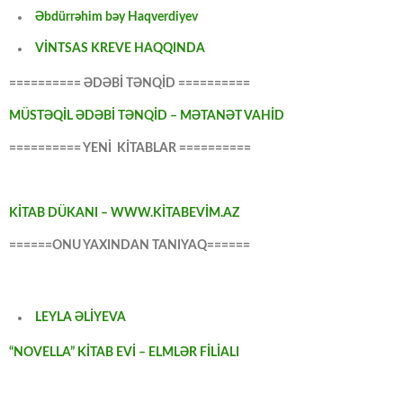
Əbdürrəhim bəy Haqverdiyev
VİNTSAS KREVE HAQQINDA
========== ƏDƏBİ TƏNQİD ==========
MÜSTƏQİL ƏDƏBİ TƏNQİD – MƏTANƏT VAHİD
========== YENİ KİTABLAR ==========
KİTAB DÜKANI – WWW.KİTABEVİM.AZ
======ONU YAXINDAN TANIYAQ======
LEYLA ƏLİYEVA
“NOVELLA” KİTAB EVİ – ELMLƏR FİLİALI