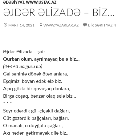
ƏDƏBİYYAT
,
WWW.USTAC.AZ
ƏJDƏR ƏLİZADƏ – BİZ…
MART 14, 2021
WWW.YAZARLAR.AZ
BIR ŞƏRH YAZIN
Əjdər Əlizadə – şair.
Qurban olum, ayrılmayaq belə biz…
(4+4+3 bölgüsü ilə)
Gəl səninlə dönək ötən anlara,
Eşqimizi bəyan edək elə biz.
Açıq gözlə bir qovuşaq danlara,
Birgə coşaq, bənzər olaq selə biz…
* * *
Seyr edərdik gül-çiçəkli dağları,
Cüt gəzərdik bağçaları, bağları.
O mənalı, o duyğulu çağları,
Axı nədən gətirməyək dilə biz…