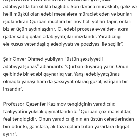
ədəbiyyatda tarixiliklə bağlıdır. Son dərəcə mürəkkəb, qəliz və
həlli müşkül olan ədəbi məsələlərə müraciət edən və bunları
işıqlandıran Qurban müəllim bir növ həll yolları tapır, onları
bizlər üçün aydınlaşdırır. O, ədəbi prosesə əvvəldən- axıra
qədər sadiq qalan ədəbiyyatçılarımızdandır. Yaradıcılığı
ələlxüsus vətəndaşlıq ədəbiyyatı və poeziyası ilə seçilir”.
Şair Ənvər Əhməd yubilyarı “üstün şəxsiyyətli
ədəbiyyatşünas” adlandırıb: “Qurban duyaraq yazır. Onun
qəlbində bir ədəbi qaynarlıq var. Yaxşı ədəbiyyatşünas
olmaqla yanaşı həm də şəxsiyyət olaraq gözəl, istiqanlı bir
insandır”.
Professor Qəzənfər Kazımov tənqidçinin yaradıcılıq
fəaliyyətini yüksək qiymətləndirib: “Qurban çox məhsuldar,
fəal tənqidçidir. Onun yaradıcılığının ən üstün cəhətlərindən
biri odur ki, gənclərə, əli təzə qələm tutan yazarlara diqqət
ayırır”.