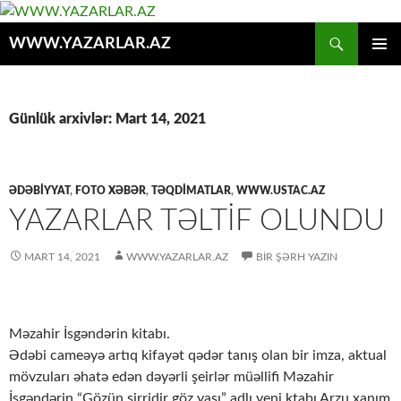
Axtar
WWW.YAZARLAR.AZ
MÜHTƏVIYYATA
ƏSAS
KEÇ
MENYU
Günlük arxivlər: Mart 14, 2021
ƏDƏBİYYAT
,
FOTO XƏBƏR
,
TƏQDİMATLAR
,
WWW.USTAC.AZ
YAZARLAR TƏLTİF OLUNDU
MART 14, 2021
WWW.YAZARLAR.AZ
BIR ŞƏRH YAZIN
Məzahir İsgəndərin kitabı.
Ədəbi cameəyə artıq kifayət qədər tanış olan bir imza, aktual
mövzuları əhatə edən dəyərli şeirlər müəllifi Məzahir
İsgəndərin “Gözün sirridir göz yaşı” adlı yeni ktabı Arzu xanım