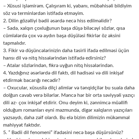
– Xüsusi işləmirəm. Çalışıram ki, yabanı, mübahisəli bildiyim
söz və terminlərdən istifadə etməyim.
2. Dilin gözəlliyi bədii əsərdə necə hiss edilməlidir?
– Sadə, xalqın çoxluğunun başa düşə biləcəyi sözlər, qısa
cümlələrdə çox və aydın başa düşüləsi fikirlər öz əksini
tapmalıdır.
3. Fikir və düşüncələrinizin daha təsirli ifadə edilməsi üçün
hansı dil və nitq hissələrindən istifadə edirsiniz?
– Atalar sözlərindən, fikrə uyğun nitq hissələrindən.
4. Yazdığınız əsərlərdə dil faktı, dil hadisəsi və dili inkişaf
etdirmək bacarığı necədir?
– Oxucular, xüsusilə dilçi alimlər və tənqidçilər bu suala daha
dolğun cavab verə bilərlər. Məncə hər bir orta səviyyəli yazıçı
dili az- çox inkişaf etdirir. Onu deyim ki, zənnimcə müəllifi
olduğum romanları eyni məzmunda, digər xalqların yazıçıları
yazsaydı, daha zəif olardı. Bu elə bizim dilimizin mükəmməl
mahiyyət faktıdır.
5. ” Bədii dil fenomeni” ifadəsini necə başa düşürsünüz?