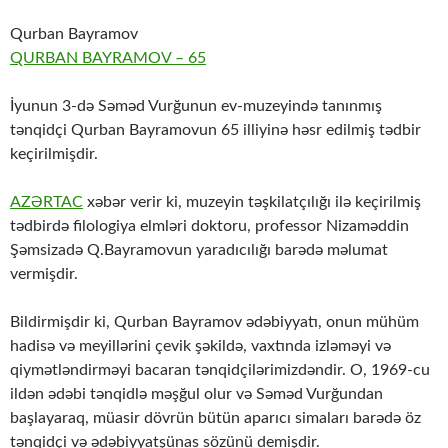
Qurban Bayramov
QURBAN BAYRAMOV – 65
İyunun 3-də Səməd Vurğunun ev-muzeyində tanınmış
tənqidçi Qurban Bayramovun 65 illiyinə həsr edilmiş tədbir
keçirilmişdir.
AZƏRTAC
xəbər verir ki, muzeyin təşkilatçılığı ilə keçirilmiş
tədbirdə filologiya elmləri doktoru, professor Nizaməddin
Şəmsizadə Q.Bayramovun yaradıcılığı barədə məlumat
vermişdir.
Bildirmişdir ki, Qurban Bayramov ədəbiyyatı, onun mühüm
hadisə və meyillərini çevik şəkildə, vaxtında izləməyi və
qiymətləndirməyi bacaran tənqidçilərimizdəndir. O, 1969-cu
ildən ədəbi tənqidlə məşğul olur və Səməd Vurğundan
başlayaraq, müasir dövrün bütün aparıcı simaları barədə öz
tənqidçi və ədəbiyyatşünas sözünü demişdir.