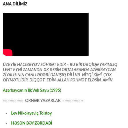
ANA DİLİMİZ
ÜZEYİR HACIBƏYOV SÖHBƏT EDİR – BU BİR DƏQİQƏ YARIMLIQ
LENT EYNİ ZAMANDA XX ƏSRİN ORTALARANDA AZƏRBAYCAN
ZİYALISININ CANLI ƏDƏBİ DANIŞIQ DİLİ VƏ NİTQİ KİMİ ÇOX
QİYMƏTLİDİR. DİQQƏT EDİN. ALLAH RƏHMƏT ELƏSİN. AMİN.
Azərbaycanın İlk Veb Saytı (1995)
========= ÖRNƏK YAZARLAR =========
Lev Nikolayeviç Tolstoy
HƏSƏN BƏY ZƏRDABİ