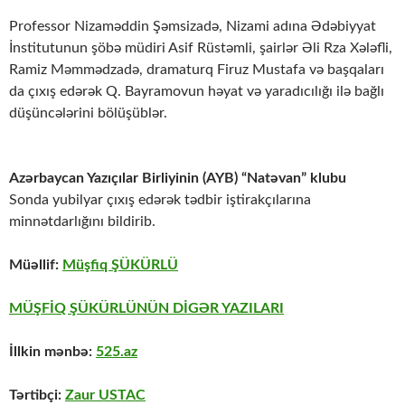
Professor Nizaməddin Şəmsizadə, Nizami adına Ədəbiyyat
İnstitutunun şöbə müdiri Asif Rüstəmli, şairlər Əli Rza Xələfli,
Ramiz Məmmədzadə, dramaturq Firuz Mustafa və başqaları
da çıxış edərək Q. Bayramovun həyat və yaradıcılığı ilə bağlı
düşüncələrini bölüşüblər.
Azərbaycan Yazıçılar Birliyinin (AYB) “Natəvan” klubu
Sonda yubilyar çıxış edərək tədbir iştirakçılarına
minnətdarlığını bildirib.
Müəllif:
Müşfiq ŞÜKÜRLÜ
MÜŞFİQ ŞÜKÜRLÜNÜN DİGƏR YAZILARI
İllkin mənbə:
525.az
Tərtibçi:
Zaur USTAC