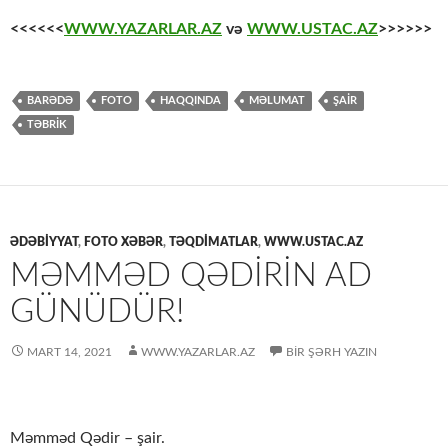
<<<<<<
WWW.YAZARLAR.AZ
və
WWW.USTAC.AZ
>>>>>>
BARƏDƏ
FOTO
HAQQINDA
MƏLUMAT
ŞAİR
TƏBRİK
ƏDƏBİYYAT
,
FOTO XƏBƏR
,
TƏQDİMATLAR
,
WWW.USTAC.AZ
MƏMMƏD QƏDİRİN AD
GÜNÜDÜR!
MART 14, 2021
WWW.YAZARLAR.AZ
BIR ŞƏRH YAZIN
Məmməd Qədir – şair.