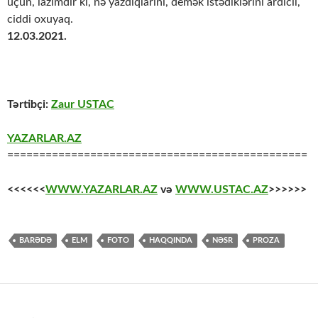
üçün, lazımdır ki, nə yazdıqlarını, demək istədiklərini ardıcıl,
ciddi oxuyaq.
12.03.2021.
Tərtibçi:
Zaur USTAC
YAZARLAR.AZ
===============================================
<<<<<<
WWW.YAZARLAR.AZ
və
WWW.USTAC.AZ
>>>>>>
BARƏDƏ
ELM
FOTO
HAQQINDA
NƏSR
PROZA