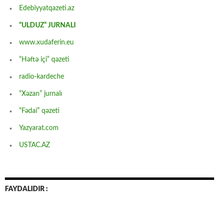
Edebiyyatqazeti.az
“ULDUZ” JURNALI
www.xudaferin.eu
“Həftə içi” qəzeti
radio-kardeche
“Xəzan” jurnalı
“Fədai” qəzeti
Yazyarat.com
USTAC.AZ
FAYDALIDIR :