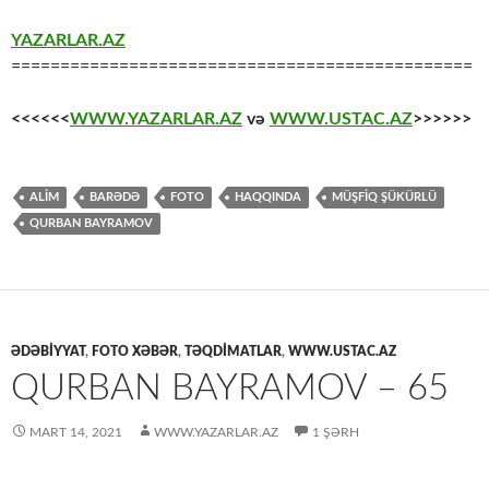
YAZARLAR.AZ
===============================================
<<<<<<
WWW.YAZARLAR.AZ
və
WWW.USTAC.AZ
>>>>>>
ALİM
BARƏDƏ
FOTO
HAQQINDA
MÜŞFIQ ŞÜKÜRLÜ
QURBAN BAYRAMOV
ƏDƏBİYYAT
,
FOTO XƏBƏR
,
TƏQDİMATLAR
,
WWW.USTAC.AZ
QURBAN BAYRAMOV – 65
MART 14, 2021
WWW.YAZARLAR.AZ
1 ŞƏRH