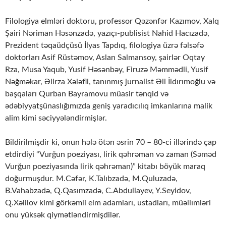
Filologiya elmləri doktoru, professor Qəzənfər Kazımov, Xalq
Şairi Nəriman Həsənzadə, yazıçı-publisist Nahid Hacızadə,
Prezident təqaüdçüsü İlyas Tapdıq, filologiya üzrə fəlsəfə
doktorları Asif Rüstəmov, Aslan Salmansoy, şairlər Oqtay
Rza, Musa Yaqub, Yusif Həsənbəy, Firuzə Məmmədli, Yusif
Nəğməkar, Əlirza Xələfli, tanınmış jurnalist Əli İldırımoğlu və
başqaları Qurban Bayramovu müasir tənqid və
ədəbiyyatşünaslığımızda geniş yaradıcılıq imkanlarına malik
alim kimi səciyyələndirmişlər.
Bildirilmişdir ki, onun hələ ötən əsrin 70 – 80-ci illərində çap
etdirdiyi “Vurğun poeziyası, lirik qəhrəman və zaman (Səməd
Vurğun poeziyasında lirik qəhrəman)” kitabı böyük maraq
doğurmuşdur. M.Cəfər, K.Talıbzadə, M.Quluzadə,
B.Vahabzadə, Q.Qasımzadə, C.Abdullayev, Y.Seyidov,
Q.Xəlilov kimi görkəmli elm adamları, ustadları, müəllımləri
onu yüksək qiymətləndirmişdilər.