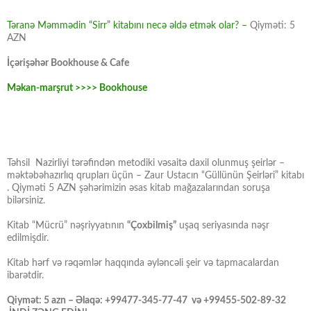
Təranə Məmmədin “Sirr” kitabını necə əldə etmək olar? –
Qiyməti: 5
AZN
İçərişəhər Bookhouse & Cafe
Məkan-marşrut >>>> Bookhouse
Təhsil Nazirliyi tərəfindən metodiki vəsaitə daxil olunmuş şeirlər –
məktəbəhazırlıq qrupları üçün – Zaur Ustacın “Güllünün Şeirləri” kitabı
. Qiyməti 5 AZN şəhərimizin əsas kitab mağazalarından soruşa
bilərsiniz.
Kitab “Mücrü” nəşriyyatının
“Çoxbilmiş”
uşaq seriyasında nəşr
edilmişdir.
Kitab hərf və rəqəmlər haqqında əyləncəli şeir və tapmacalardan
ibarətdir.
Qiymət: 5 azn – Əlaqə: +99477-345-77-47 və +99455-502-89-32