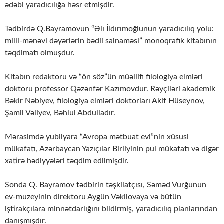
ədəbi yaradıcılığa həsr etmişdir.
Tədbirdə Q.Bayramovun “Əlı İldırımoğlunun yaradıcılıq yolu:
milli-mənəvi dəyərlərin bədii salnaməsi” monoqrafik kitabının
təqdimatı olmuşdur.
Kitabın redaktoru və “ön söz”ün müəllifi filologiya elmləri
doktoru professor Qəzənfər Kazımovdur. Rəyçiləri akademik
Bəkir Nəbiyev, filologiya elmləri doktorları Akif Hüseynov,
Şamil Vəliyev, Bəhlul Abdulladır.
Mərasimdə yubilyara “Avropa mətbuat evi”nin xüsusi
mükafatı, Azərbaycan Yazıçılar Birliyinin pul mükafatı və digər
xatirə hədiyyələri təqdim edilmişdir.
Sonda Q. Bayramov tədbirin təşkilatçısı, Səməd Vurğunun
ev-muzeyinin direktoru Aygün Vəkilovaya və bütün
iştirakçılara minnətdarlığını bildirmiş, yaradıcılıq planlarından
danışmışdır.