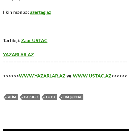
İlkin mənbə:
azertag.az
Tərtibçi:
Zaur USTAC
YAZARLAR.AZ
===============================================
<<<<<<
WWW.YAZARLAR.AZ
və
WWW.USTAC.AZ
>>>>>>
ALİM
BARƏDƏ
FOTO
HAQQINDA