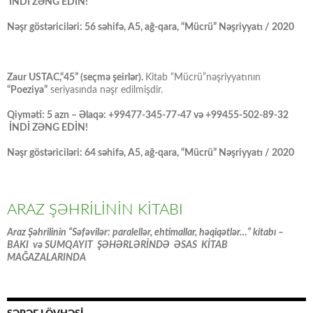
İNDİ ZƏNG EDİN!
Nəşr göstəriciləri: 56 səhifə, A5, ağ-qara, “Mücrü” Nəşriyyatı / 2020
Zaur USTAC,“45” (seçmə şeirlər).
Kitab “Mücrü”nəşriyyatının
“Poeziya”
seriyasında nəşr edilmişdir.
Qiyməti: 5 azn – Əlaqə: +99477-345-77-47 və +99455-502-89-32
İNDİ ZƏNG EDİN!
Nəşr göstəriciləri: 64 səhifə, A5, ağ-qara, “Mücrü” Nəşriyyatı / 2020
ARAZ ŞƏHRİLİNİN KİTABI
Araz Şəhrilinin “Səfəvilər: paralellər, ehtimallar, həqiqətlər…” kitabı –
BAKI və SUMQAYIT ŞƏHƏRLƏRİNDƏ ƏSAS KİTAB
MAĞAZALARINDA