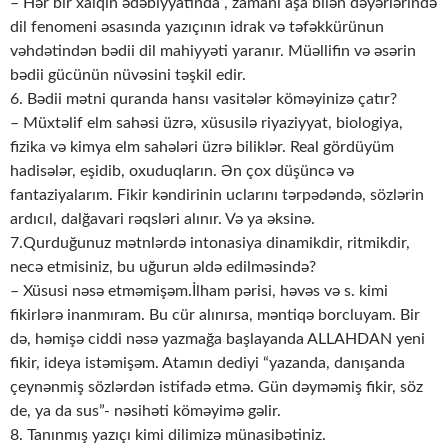
– Hər bir xalqın ədəbiyyatında , zamanı aşa bilən dəyərlərində
dil fenomeni əsasında yazıçının idrak və təfəkkürünun
vəhdətindən bədii dil mahiyyəti yaranır. Müəllifin və əsərin
bədii gücünün nüvəsini təşkil edir.
6. Bədii mətni quranda hansı vasitələr köməyinizə çatır?
– Müxtəlif elm sahəsi üzrə, xüsusilə riyaziyyat, biologiya,
fizika və kimya elm sahələri üzrə biliklər. Real gördüyüm
hadisələr, eşidib, oxuduqların. Ən çox düşüncə və
fantaziyalarım. Fikir kəndirinin uclarını tərpədəndə, sözlərin
ardıcıl, dalğavari rəqsləri alınır. Və ya əksinə.
7.Qurduğunuz mətnlərdə intonasiya dinamikdir, ritmikdir,
necə etmisiniz, bu uğurun əldə edilməsində?
– Xüsusi nəsə etməmişəm.İlham pərisi, həvəs və s. kimi
fikirlərə inanmıram. Bu cür alınırsa, məntiqə borcluyam. Bir
də, həmişə ciddi nəsə yazmağa başlayanda ALLAHDAN yeni
fikir, ideya istəmişəm. Atamın dediyi “yazanda, danışanda
çeynənmiş sözlərdən istifadə etmə. Gün dəyməmiş fikir, söz
de, ya da sus”- nəsihəti köməyimə gəlir.
8. Tanınmış yazıçı kimi dilimizə münasibətiniz.