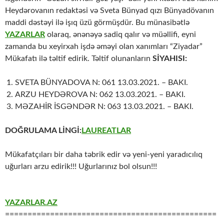
Heydərovanın redaktəsi və Sveta Bünyad qızı Bünyadövanın
maddi dəstəyi ilə işıq üzü görmüşdür. Bu münasibətlə
YAZARLAR
olaraq, ənənəyə sadiq qalır və müəllifi, eyni
zamanda bu xeyirxah işdə əməyi olan xanımları “Ziyadar”
Mükafatı ilə təltif edirik. Təltif olunanların
SİYAHISI:
SVETA BÜNYADOVA N: 061 13.03.2021. – BAKI.
ARZU HEYDƏROVA N: 062 13.03.2021. – BAKI.
MƏZAHİR İSGƏNDƏR N: 063 13.03.2021. – BAKI.
DOĞRULAMA LİNGİ:
LAUREATLAR
Mükafatçıları bir daha təbrik edir və yeni-yeni yaradıcılıq
uğurları arzu edirik!!! Uğurlarınız bol olsun!!!
YAZARLAR.AZ
===============================================