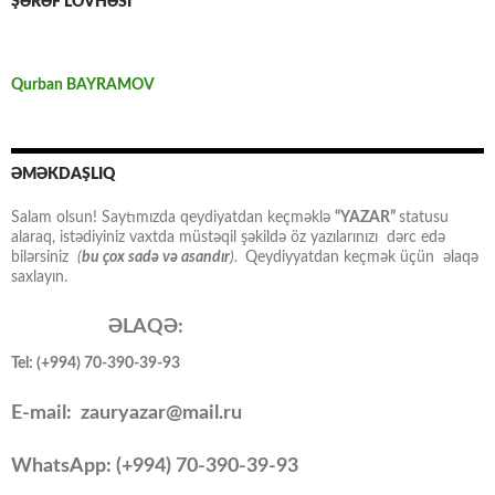
ŞƏRƏF LÖVHƏSİ
Qurban BAYRAMOV
ƏMƏKDAŞLIQ
Salam olsun! Saytımızda qeydiyatdan keçməklə
“YAZAR”
statusu
alaraq, istədiyiniz vaxtda müstəqil şəkildə öz yazılarınızı dərc edə
bilərsiniz
(
bu çox sadə və asandır
).
Qeydiyyatdan keçmək üçün əlaqə
saxlayın.
ƏLAQƏ:
Tel: (+994) 70-390-39-93
E-mail: zauryazar@mail.ru
WhatsApp: (
+994
) 70-390-39-93