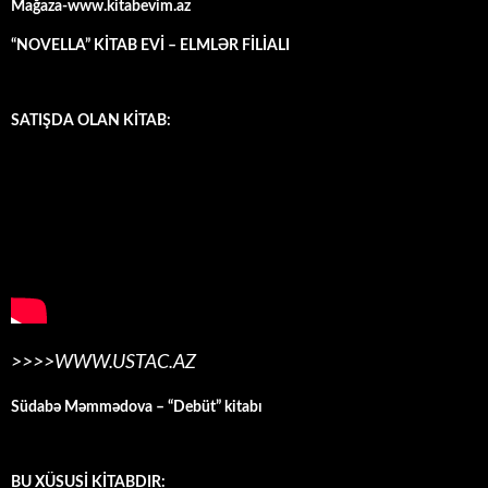
Mağaza-www.kitabevim.az
“NOVELLA” KİTAB EVİ – ELMLƏR FİLİALI
SATIŞDA OLAN KİTAB:
>>>>WWW.USTAC.AZ
Südabə Məmmədova – “Debüt” kitabı
BU XÜSUSİ KİTABDIR: