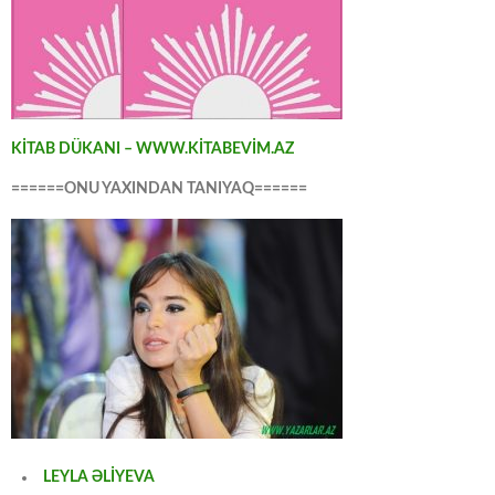
KİTAB DÜKANI – WWW.KİTABEVİM.AZ
======ONU YAXINDAN TANIYAQ======
LEYLA ƏLİYEVA