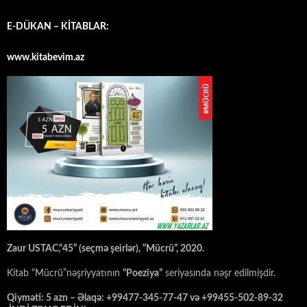
E-DÜKAN – KİTABLAR:
www.kitabevim.az
Zaur USTAC,“45” (seçmə şeirlər), “Mücrü”, 2020.
Kitab “Mücrü”nəşriyyatının
“Poeziya”
seriyasında nəşr edilmişdir.
Qiyməti: 5 azn – Əlaqə: +99477-345-77-47 və +99455-502-89-32