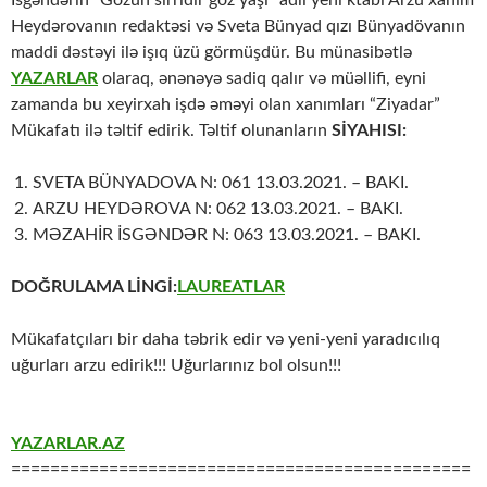
İsgəndərin “Gözün sirridir göz yaşı” adlı yeni ktabı Arzu xanım
Heydərovanın redaktəsi və Sveta Bünyad qızı Bünyadövanın
maddi dəstəyi ilə işıq üzü görmüşdür. Bu münasibətlə
YAZARLAR
olaraq, ənənəyə sadiq qalır və müəllifi, eyni
zamanda bu xeyirxah işdə əməyi olan xanımları “Ziyadar”
Mükafatı ilə təltif edirik. Təltif olunanların
SİYAHISI:
SVETA BÜNYADOVA N: 061 13.03.2021. – BAKI.
ARZU HEYDƏROVA N: 062 13.03.2021. – BAKI.
MƏZAHİR İSGƏNDƏR N: 063 13.03.2021. – BAKI.
DOĞRULAMA LİNGİ:
LAUREATLAR
Mükafatçıları bir daha təbrik edir və yeni-yeni yaradıcılıq
uğurları arzu edirik!!! Uğurlarınız bol olsun!!!
YAZARLAR.AZ
===============================================