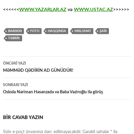
<<<<<<
WWW.YAZARLAR.AZ
və
WWW.USTAC.AZ
>>>>>>
BARƏDƏ
FOTO
HAQQINDA
MƏLUMAT
ŞAİR
TƏBRİK
Yazılar
ÖNCƏKI YAZI
üzrə
MƏMMƏD QƏDİRİN AD GÜNÜDÜR!
naviqasiya
SONRAKI YAZI
Osloda Nəriman Həsənzadə və Baba Vəziroğlu ilə görüş
BIR CAVAB YAZIN
Sizin e-poçt ünvanınız dərc edilməyəcəkdir.
Gərəkli sahələr
*
ilə