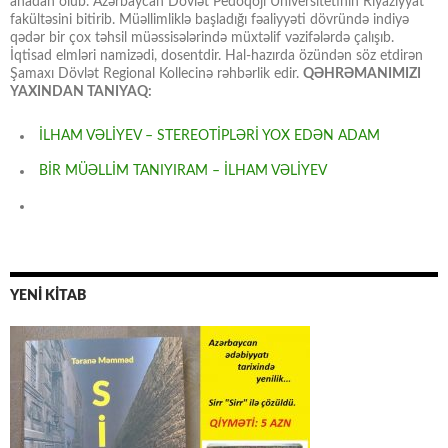
anadan olub. Azərbaycan Dövlət Pedoqoji Universitetinin Riyaziyyat
fakültəsini bitirib. Müəllimliklə başladığı fəaliyyəti dövründə indiyə
qədər bir çox təhsil müəssisələrində müxtəlif vəzifələrdə çalışıb.
İqtisad elmləri namizədi, dosentdir. Hal-hazırda özündən söz etdirən
Şamaxı Dövlət Regional Kollecinə rəhbərlik edir.
QƏHRƏMANIMIZI
YAXINDAN TANIYAQ:
İLHAM VƏLİYEV – STEREOTİPLƏRİ YOX EDƏN ADAM
BİR MÜƏLLİM TANIYIRAM – İLHAM VƏLİYEV
YENİ KİTAB