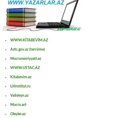
WWW.KİTABEVİM.AZ
Aztc.gov.az (tərcümə)
Mucrunesriyyati.az
WWW.USTAC.AZ
Kitabevim.az
Litinstitut.ru
Valideyn.az
Mucru.art
Olaylar.az