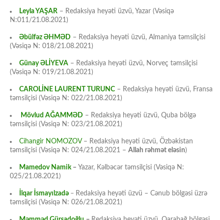
Leyla YAŞAR
– Redaksiya heyəti üzvü, Yazar (Vəsiqə
N:011/21.08.2021)
Əbülfəz ƏHMƏD
– Redaksiya heyəti üzvü, Almaniya təmsilçisi
(Vəsiqə N: 018/21.08.2021)
Günay ƏLİYEVA
– Redaksiya heyəti üzvü, Norveç təmsilçisi
(Vəsiqə N: 019/21.08.2021)
CAROLİNE LAURENT TURUNC
– Redaksiya heyəti üzvü, Fransa
təmsilçisi (Vəsiqə N: 022/21.08.2021)
Mövlud AĞAMMƏD
– Redaksiya heyəti üzvü, Quba bölgə
təmsilçisi (Vəsiqə N: 023/21.08.2021)
Cihangir NOMOZOV
– Redaksiya heyəti üzvü, Özbəkistan
təmsilçisi (Vəsiqə N: 024/21.08.2021 –
Allah rəhmət eləsin
)
Mamedov Namik
–
Yazar, Kəlbəcər təmsilçisi (Vəsiqə N:
025/21.08.2021)
İlqar İsmayılzadə
–
Redaksiya heyəti üzvü – Cənub bölgəsi üzrə
təmsilçisi (Vəsiqə N: 026/21.08.2021)
Məmməd Gürşadoğlu
–
Redaksiya heyəti üzvü, Qarabağ bölgəsi