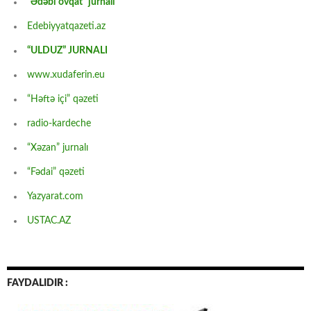
“Ədəbi ovqat” jurnalı
Edebiyyatqazeti.az
“ULDUZ” JURNALI
www.xudaferin.eu
“Həftə içi” qəzeti
radio-kardeche
“Xəzan” jurnalı
“Fədai” qəzeti
Yazyarat.com
USTAC.AZ
FAYDALIDIR :