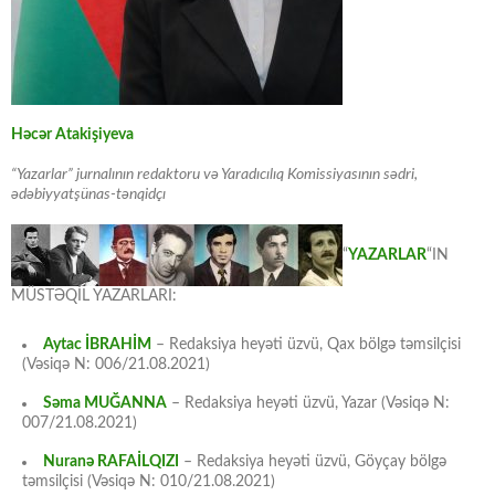
Həcər Atakişiyeva
“Yazarlar” jurnalının redaktoru və Yaradıcılıq Komissiyasının sədri,
ədəbiyyatşünas-tənqidçı
“
YAZARLAR
“IN
MÜSTƏQİL YAZARLARI:
Aytac İBRAHİM
– Redaksiya heyəti üzvü, Qax bölgə təmsilçisi
(Vəsiqə N: 006/21.08.2021)
Səma MUĞANNA
– Redaksiya heyəti üzvü, Yazar (Vəsiqə N:
007/21.08.2021)
Nuranə RAFAİLQIZI
– Redaksiya heyəti üzvü, Göyçay bölgə
təmsilçisi (Vəsiqə N: 010/21.08.2021)