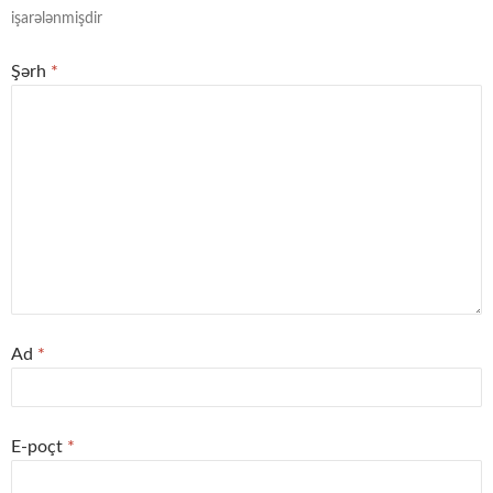
işarələnmişdir
Şərh
*
Ad
*
E-poçt
*