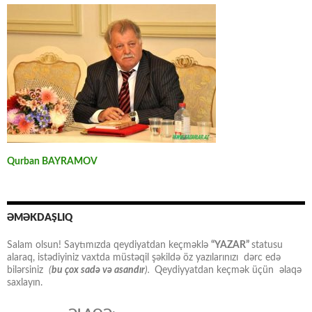
Qurban BAYRAMOV
ƏMƏKDAŞLIQ
Salam olsun! Saytımızda qeydiyatdan keçməklə
“YAZAR”
statusu
alaraq, istədiyiniz vaxtda müstəqil şəkildə öz yazılarınızı dərc edə
bilərsiniz
(
bu çox sadə və asandır
).
Qeydiyyatdan keçmək üçün əlaqə
saxlayın.