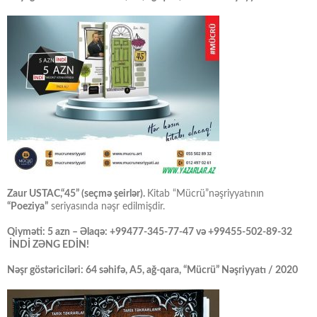
Zaur USTAC,“45” (seçmə şeirlər).
Kitab “Mücrü”nəşriyyatının
“Poeziya”
seriyasında nəşr edilmişdir.
Qiyməti: 5 azn – Əlaqə: +99477-345-77-47 və +99455-502-89-32
İNDİ ZƏNG EDİN!
Nəşr göstəriciləri: 64 səhifə, A5, ağ-qara, “Mücrü” Nəşriyyatı / 2020