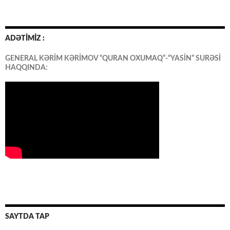
ADƏTİMİZ :
GENERAL KƏRİM KƏRİMOV “QURAN OXUMAQ”-“YASİN” SURƏSİ
HAQQINDA:
SAYTDA TAP