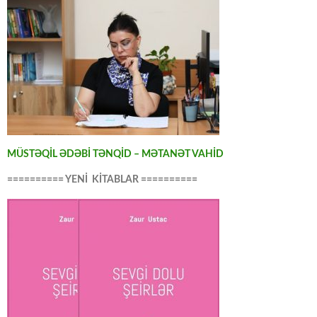
MÜSTƏQİL ƏDƏBİ TƏNQİD – MƏTANƏT VAHİD
========== YENİ KİTABLAR ==========