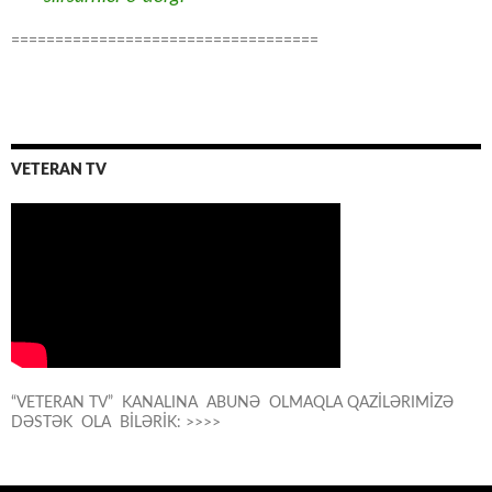
===================================
VETERAN TV
“VETERAN TV” KANALINA ABUNƏ OLMAQLA QAZİLƏRIMİZƏ
DƏSTƏK OLA BİLƏRİK: >>>>