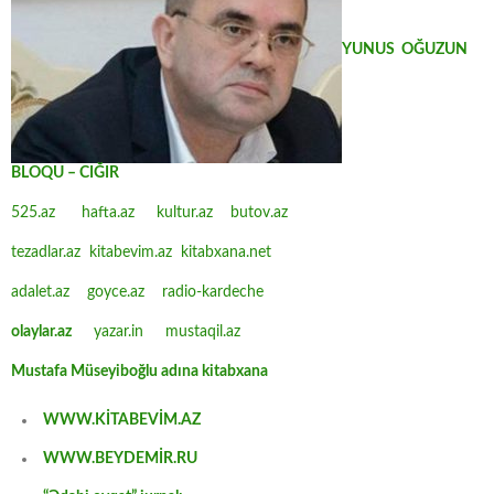
YUNUS OĞUZUN
BLOQU – CIĞIR
525.az
hafta.az
kultur.az
butov.az
tezadlar.az
kitabevim.az
kitabxana.net
adalet.az
goyce.az
radio-kardeche
olaylar.az
yazar.in
mustaqil.az
Mustafa Müseyiboğlu adına kitabxana
WWW.KİTABEVİM.AZ
WWW.BEYDEMİR.RU