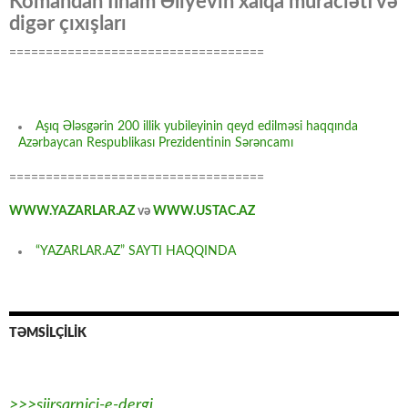
Komandan İlham Əliyevin xalqa müraciəti və
digər çıxışları
===================================
Aşıq Ələsgərin 200 illik yubileyinin qeyd edilməsi haqqında
Azərbaycan Respublikası Prezidentinin Sərəncamı
===================================
WWW.YAZARLAR.AZ
və
WWW.USTAC.AZ
“YAZARLAR.AZ” SAYTI HAQQINDA
TƏMSİLÇİLİK
>>>siirsarnici-e-dergi