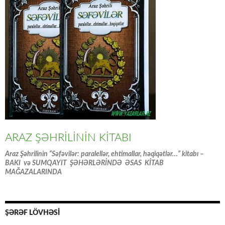
ARAZ ŞƏHRİLİNİN KİTABI
Araz Şəhrilinin “Səfəvilər: paralellər, ehtimallar, həqiqətlər…” kitabı –
BAKI və SUMQAYIT ŞƏHƏRLƏRİNDƏ ƏSAS KİTAB
MAĞAZALARINDA
ŞƏRƏF LÖVHƏSİ