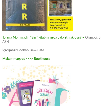
Təranə Məmmədin “Sirr” kitabını necə əldə etmək olar? –
Qiyməti: 5
AZN
İçərişəhər Bookhouse & Cafe
Məkan-marşrut >>>> Bookhouse