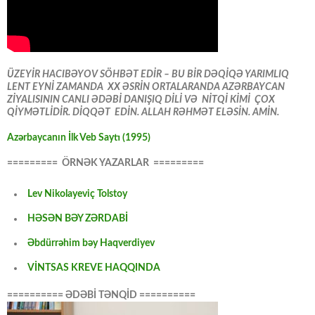
ÜZEYİR HACIBƏYOV SÖHBƏT EDİR – BU BİR DƏQİQƏ YARIMLIQ
LENT EYNİ ZAMANDA XX ƏSRİN ORTALARANDA AZƏRBAYCAN
ZİYALISININ CANLI ƏDƏBİ DANIŞIQ DİLİ VƏ NİTQİ KİMİ ÇOX
QİYMƏTLİDİR. DİQQƏT EDİN. ALLAH RƏHMƏT ELƏSİN. AMİN.
Azərbaycanın İlk Veb Saytı (1995)
========= ÖRNƏK YAZARLAR =========
Lev Nikolayeviç Tolstoy
HƏSƏN BƏY ZƏRDABİ
Əbdürrəhim bəy Haqverdiyev
VİNTSAS KREVE HAQQINDA
========== ƏDƏBİ TƏNQİD ==========