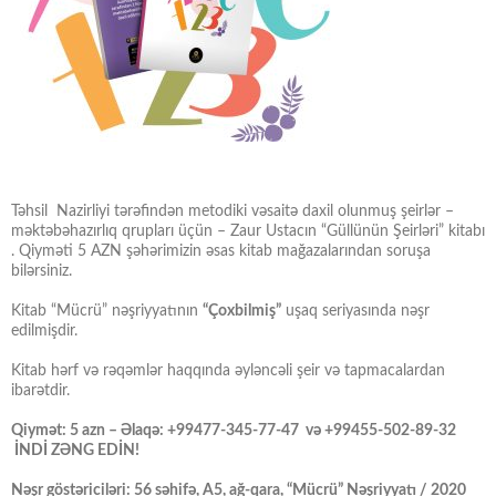
Təhsil Nazirliyi tərəfindən metodiki vəsaitə daxil olunmuş şeirlər –
məktəbəhazırlıq qrupları üçün – Zaur Ustacın “Güllünün Şeirləri” kitabı
. Qiyməti 5 AZN şəhərimizin əsas kitab mağazalarından soruşa
bilərsiniz.
Kitab “Mücrü” nəşriyyatının
“Çoxbilmiş”
uşaq seriyasında nəşr
edilmişdir.
Kitab hərf və rəqəmlər haqqında əyləncəli şeir və tapmacalardan
ibarətdir.
Qiymət: 5 azn – Əlaqə: +99477-345-77-47 və +99455-502-89-32
İNDİ ZƏNG EDİN!
Nəşr göstəriciləri: 56 səhifə, A5, ağ-qara, “Mücrü” Nəşriyyatı / 2020