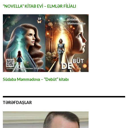
“NOVELLA” KİTAB EVİ – ELMLƏR FİLİALI
Südabə Məmmədova – “Debüt” kitabı
TƏRƏFDAŞLAR