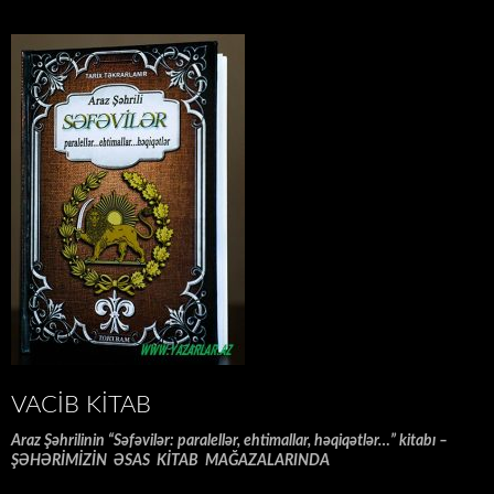
VACIB KITAB
Araz Şəhrilinin “Səfəvilər: paralellər, ehtimallar, həqiqətlər…” kitabı –
ŞƏHƏRİMİZİN ƏSAS KİTAB MAĞAZALARINDA