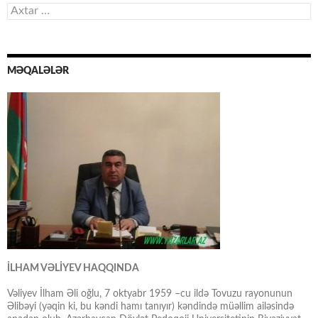
Axtarış:
MƏQALƏLƏR
İLHAM VƏLİYEV HAQQINDA
Vəliyev İlham Əli oğlu, 7 oktyabr 1959 –cu ildə Tovuzu rayonunun
Əlibəyi (yəqin ki, bu kəndi hamı tanıyır) kəndində müəllim ailəsində