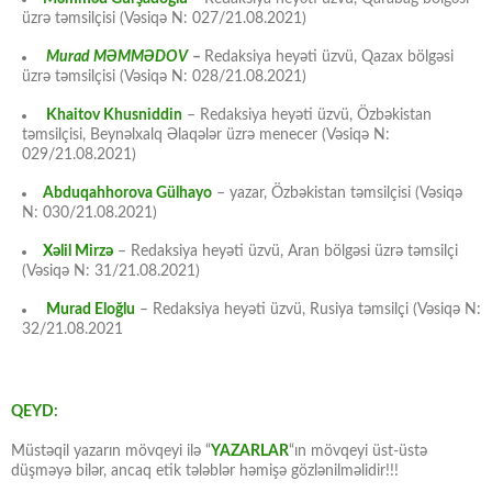
üzrə təmsilçisi (Vəsiqə N: 027/21.08.2021)
Murad MƏMMƏDOV
–
Redaksiya heyəti üzvü, Qazax bölgəsi
üzrə təmsilçisi (Vəsiqə N: 028/21.08.2021)
Khaitov Khusniddin
– Redaksiya heyəti üzvü, Özbəkistan
təmsilçisi, Beynəlxalq Əlaqələr üzrə menecer (Vəsiqə N:
029/21.08.2021)
Abduqahhorova Gülhayo
– yazar, Özbəkistan təmsilçisi (Vəsiqə
N: 030/21.08.2021)
Xəlil Mirzə
– Redaksiya heyəti üzvü, Aran bölgəsi üzrə təmsilçi
(Vəsiqə N: 31/21.08.2021)
Murad Eloğlu
– Redaksiya heyəti üzvü, Rusiya təmsilçi (Vəsiqə N:
32/21.08.2021
QEYD:
Müstəqil yazarın mövqeyi ilə “
YAZARLAR
“ın mövqeyi üst-üstə
düşməyə bilər, ancaq etik tələblər həmişə gözlənilməlidir!!!