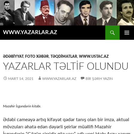
Axtar
WWW.YAZARLAR.AZ
MÜHTƏVIYYATA
ƏSAS
KEÇ
MENYU
ƏDƏBİYYAT
,
FOTO XƏBƏR
,
TƏQDİMATLAR
,
WWW.USTAC.AZ
YAZARLAR TƏLTİF OLUNDU
MART 14, 2021
WWW.YAZARLAR.AZ
BIR ŞƏRH YAZIN
Məzahir İsgəndərin kitabı.
Ədəbi cameəyə artıq kifayət qədər tanış olan bir imza, aktual
mövzuları əhatə edən dəyərli şeirlər müəllifi Məzahir