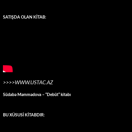
SATIŞDA OLAN KİTAB:
>>>>WWW.USTAC.AZ
Südabə Məmmədova – “Debüt” kitabı
BU XÜSUSİ KİTABDIR: