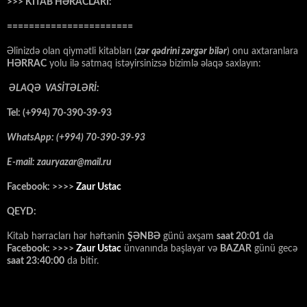
>>> KİTAB HƏRACLARI:
=======================
Əlinizdə olan qiymətli kitabları (
zər qədrini zərgər bilər
) onu axtaranlara
HƏRRAC
yolu ilə satmaq istəyirsinizsə bizimlə əlaqə saxlayın:
ƏLAQƏ VASİTƏLƏRİ:
Tel: (+994) 70-390-39-93
WhatsApp: (+994) 70-390-39-93
E-mail: zauryazar@mail.ru
Facebook: >>>>
Zaur Ustac
QEYD:
Kitab hərracları hər həftənin
ŞƏNBƏ
günü axşam
saat 20:01
da
Facebook: >>>>
Zaur Ustac
ünvanında başlayar və
BAZAR
günü gecə
saat 23:40:00
da bitir.