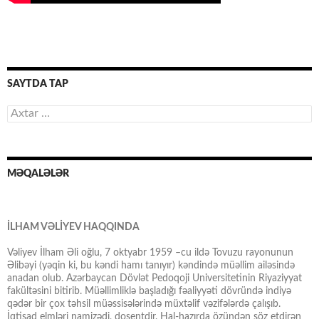
SAYTDA TAP
Axtarış:
MƏQALƏLƏR
İLHAM VƏLİYEV HAQQINDA
Vəliyev İlham Əli oğlu, 7 oktyabr 1959 –cu ildə Tovuzu rayonunun
Əlibəyi (yəqin ki, bu kəndi hamı tanıyır) kəndində müəllim ailəsində
anadan olub. Azərbaycan Dövlət Pedoqoji Universitetinin Riyaziyyat
fakültəsini bitirib. Müəllimliklə başladığı fəaliyyəti dövründə indiyə
qədər bir çox təhsil müəssisələrində müxtəlif vəzifələrdə çalışıb.
İqtisad elmləri namizədi, dosentdir. Hal-hazırda özündən söz etdirən