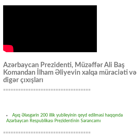
Azərbaycan Prezidenti, Müzəffər Ali Baş
Komandan İlham Əliyevin xalqa müraciəti və
digər çıxışları
===================================
Aşıq Ələsgərin 200 illik yubileyinin qeyd edilməsi haqqında
Azərbaycan Respublikası Prezidentinin Sərəncamı
===================================