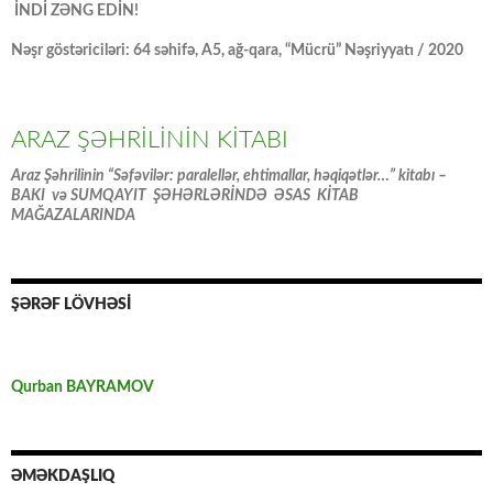
İNDİ ZƏNG EDİN!
Nəşr göstəriciləri: 64 səhifə, A5, ağ-qara, “Mücrü” Nəşriyyatı / 2020
ARAZ ŞƏHRİLİNİN KİTABI
Araz Şəhrilinin “Səfəvilər: paralellər, ehtimallar, həqiqətlər…” kitabı –
BAKI və SUMQAYIT ŞƏHƏRLƏRİNDƏ ƏSAS KİTAB
MAĞAZALARINDA
ŞƏRƏF LÖVHƏSİ
Qurban BAYRAMOV
ƏMƏKDAŞLIQ