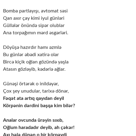
Bomba partlayışı, avtomat səsi
Qan axır çay kimi iyul günləri
Güllələr önündə sipər olublar
Ana torpağımın mərd əsgərləri.
Döyüşə hazırdır hamı əzmlə
Bu günlər əbədi xatirə olar
Bircə kiçik oğlan gözündə yaşla
Atasın gözləyib, kədərlə ağlar.
Günəşi örtərək o inildəyər,
Çox şey unudular, tarixə dönər,
Fəqət ata artıq qayıdan deyil
Körpənin dərdini başqa kim bilər?
Analar ovcunda ürəyin sıxıb,
Oğlum haradadır deyib, ah çəkər!
Axı hələ dünən o bir körpəydi