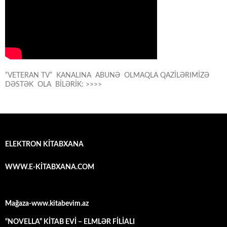
“VETERAN TV” KANALINA ABUNƏ OLMAQLA QAZİLƏRIMİZƏ
DƏSTƏK OLA BİLƏRİK: >>>>
ELEKTRON KİTABXANA
WWW.E-KİTABXANA.COM
Mağaza-www.kitabevim.az
“NOVELLA” KİTAB EVİ – ELMLƏR FİLİALI