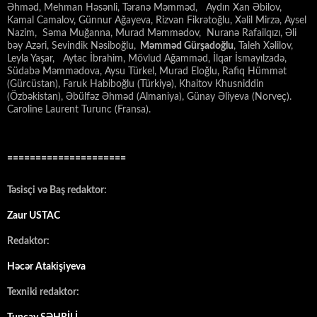
Əhməd, Mehman Həsənli, Təranə Məmməd, Aydın Xan Əbilov,
Kamal Camalov, Günnur Ağayeva, Rizvan Fikrətoğlu, Xəlil Mirzə, Aysel
Nazim, Səma Muğanna, Murad Məmmədov, Nuranə Rafailqızı, Əli
bəy Azəri, Sevindik Nəsiboğlu,
Məmməd Gürşadoğlu
, Taleh Xəlilov,
Leyla Yaşar, Aytac İbrahim, Mövlud Ağamməd, İlqar İsmayılzadə,
Südabə Məmmədova, Aysu Türkel, Murad Eloğlu, Rafiq Hümmət
(Gürcüstan), Faruk Habiboğlu (Türkiyə), Khaitov Khusniddin
(Özbəkistan), Əbülfəz Əhməd (Almaniya), Günay Əliyeva (Norveç).
Caroline Laurent Turunc (Fransa).
=====================
Təsisçi və Baş redaktor:
Zaur USTAC
Redaktor:
Həcər Atakişiyeva
Texniki redaktor: