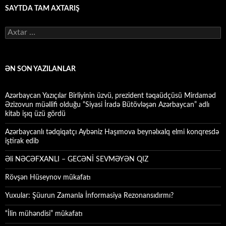
SAYTDA TAM AXTARIŞ
Axtarış:
ƏN SON YAZILANLAR
Azərbaycan Yazıçılar Birliyinin üzvü, prezident təqaüdçüsü Mirdaməd
Əzizovun müəllifi olduğu “Siyasi İradə Bütövləşən Azərbaycan” adlı
kitab işıq üzü gördü
Azərbaycanlı tədqiqatçı Aybəniz Haşımova beynəlxalq elmi konqresdə
iştirak edib
Əli NƏCƏFXANLI – GECƏNİ SEVMƏYƏN QIZ
Rövşən Hüseynov mükafatı
Yuxular: Şüurun Zamanla İnformasiya Rezonansıdırmı?
“İlin mühəndisi” mükafatı