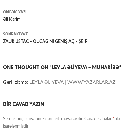
Yazılar
ÖNCƏKI YAZI
üzrə
Əli Kərim
naviqasiya
SONRAKI YAZI
ZAUR USTAC – QUCAĞINI GENİŞ AÇ – ŞEİR
ONE THOUGHT ON “LEYLA ƏLİYEVA – MÜHARİBƏ”
Geri izləmə:
LEYLA ƏLİYEVA | WWW.YAZARLAR.AZ
BIR CAVAB YAZIN
Sizin e-poçt ünvanınız dərc edilməyəcəkdir.
Gərəkli sahələr
*
ilə
işarələnmişdir