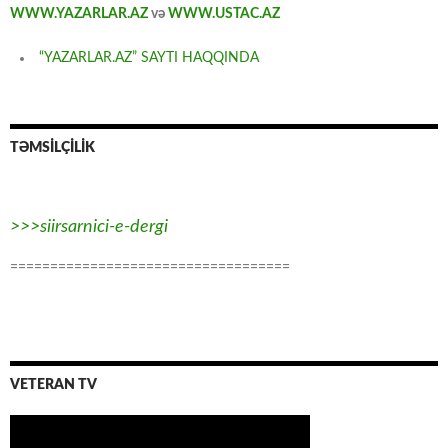
WWW.YAZARLAR.AZ
və
WWW.USTAC.AZ
“YAZARLAR.AZ” SAYTI HAQQINDA
TƏMSİLÇİLİK
>>>siirsarnici-e-dergi
===================================
VETERAN TV