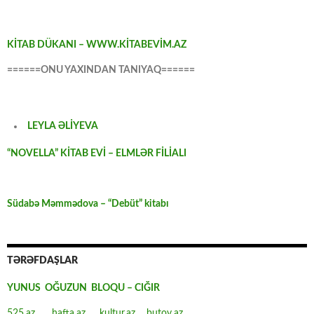
KİTAB DÜKANI – WWW.KİTABEVİM.AZ
======ONU YAXINDAN TANIYAQ======
LEYLA ƏLİYEVA
“NOVELLA” KİTAB EVİ – ELMLƏR FİLİALI
Südabə Məmmədova – “Debüt” kitabı
TƏRƏFDAŞLAR
YUNUS OĞUZUN BLOQU – CIĞIR
525.az
hafta.az
kultur.az
butov.az