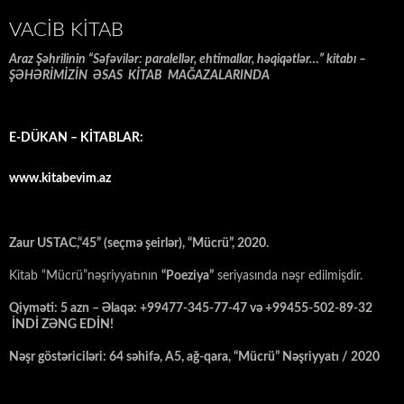
VACIB KITAB
Araz Şəhrilinin “Səfəvilər: paralellər, ehtimallar, həqiqətlər…” kitabı –
ŞƏHƏRİMİZİN ƏSAS KİTAB MAĞAZALARINDA
E-DÜKAN – KİTABLAR:
www.kitabevim.az
Zaur USTAC,“45” (seçmə şeirlər), “Mücrü”, 2020.
Kitab “Mücrü”nəşriyyatının
“Poeziya”
seriyasında nəşr edilmişdir.
Qiyməti: 5 azn – Əlaqə: +99477-345-77-47 və +99455-502-89-32
İNDİ ZƏNG EDİN!
Nəşr göstəriciləri: 64 səhifə, A5, ağ-qara, “Mücrü” Nəşriyyatı / 2020