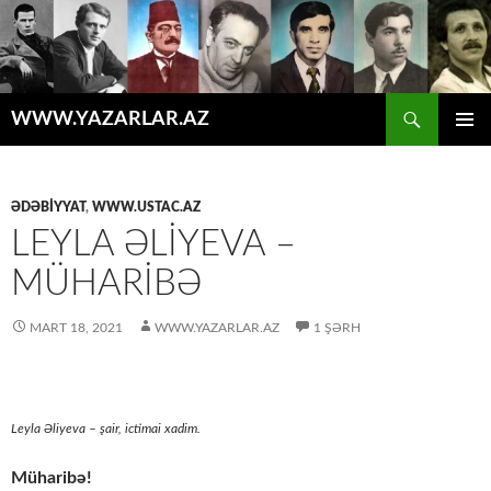
Axtar
WWW.YAZARLAR.AZ
MÜHTƏVIYYATA
ƏSAS
KEÇ
MENYU
ƏDƏBİYYAT
,
WWW.USTAC.AZ
LEYLA ƏLİYEVA –
MÜHARİBƏ
MART 18, 2021
WWW.YAZARLAR.AZ
1 ŞƏRH
Leyla Əliyeva – şair, ictimai xadim.
Müharibə!