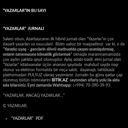
“YAZARLAR”IN BU SAYI
“YAZARLAR” JURNALI
Salam olsun, Azərbaycanın ilk hibrid jurnalı olan “Yazarlar”ın çox
dəyərli yazarları və oxucuları! Bizim yalnız bir məqsədimiz var ki, o da
“
Yaradıcı uşaq – gәnclәrin dövrü mәtbuatda çıxışını asanlaşdırmaq ,
onların tanınmasına kömәklik göstәrmәk”
olmaqla məramnaməmizdə
çox aydın şəkildə qeyd olumuşdur. Aylıq ədəbi-bədii, elmi jurnal olan
“Yazarlar” kitabxanalar üçün ənənəvi qaydada məhdud sayda nəşr
olunur və elektron formatda bir neçə sabit, dayanıqlı, təhlükəsiz
platformadan PULSUZ olaraq yayımlanır. Jurnalın bu günə qədər çap
olunmuş bütün nömrələrini
BİTİK.AZ
saytından sifariş yolu ilə əldə
edə bilərsiniz. Eyni zamanda Wahtsapp:
(+994) 70-390-39-93
“YAZARLAR, ANCAQ YAZARLAR…”
© YAZARLAR.
“YAZARLAR” PDF