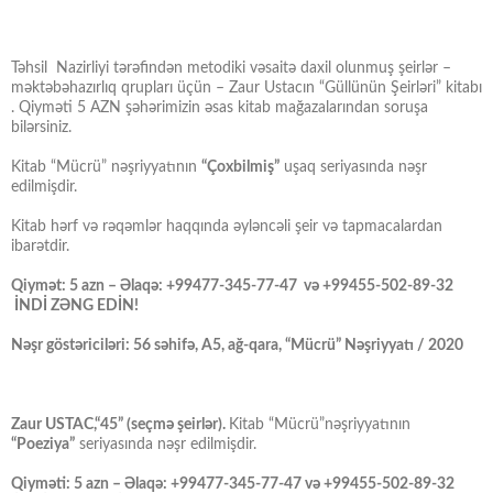
Təhsil Nazirliyi tərəfindən metodiki vəsaitə daxil olunmuş şeirlər –
məktəbəhazırlıq qrupları üçün – Zaur Ustacın “Güllünün Şeirləri” kitabı
. Qiyməti 5 AZN şəhərimizin əsas kitab mağazalarından soruşa
bilərsiniz.
Kitab “Mücrü” nəşriyyatının
“Çoxbilmiş”
uşaq seriyasında nəşr
edilmişdir.
Kitab hərf və rəqəmlər haqqında əyləncəli şeir və tapmacalardan
ibarətdir.
Qiymət: 5 azn – Əlaqə: +99477-345-77-47 və +99455-502-89-32
İNDİ ZƏNG EDİN!
Nəşr göstəriciləri: 56 səhifə, A5, ağ-qara, “Mücrü” Nəşriyyatı / 2020
Zaur USTAC,“45” (seçmə şeirlər).
Kitab “Mücrü”nəşriyyatının
“Poeziya”
seriyasında nəşr edilmişdir.
Qiyməti: 5 azn – Əlaqə: +99477-345-77-47 və +99455-502-89-32