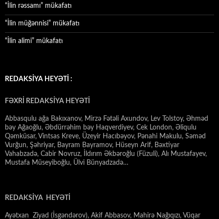
“İlin rəssamı” mükafatı
“İlin müğənnisi” mükafatı
“İlin alimi” mükafatı
REDAKSİYA HEYƏTİ :
FƏXRİ REDAKSİYA HEYƏTİ
Abbasqulu ağa Bakıxanov, Mirzə Fətəli Axundov, Lev Tolstoy, Əhməd
bəy Ağaoğlu, Əbdürrəhim bəy Haqverdiyev, Cek London, Əliqulu
Qəmküsar, Vintsas Kreve, Üzeyir Hacıbəyov, Pənahi Makulu, Səməd
Vurğun, Şəhriyar, Bayram Bayramov, Hüseyn Arif, Bəxtiyar
Vahabzadə, Cabir Novruz, İldırım Əkbəroğlu (Füzuli), Alı Mustafayev,
Mustafa Müseyiboğlu, Ülvi Bünyadzadə…
REDAKSİYA HEYƏTİ
Ayətxan Ziyad (İsgəndərov), Akif Abbasov, Mahirə Nağıqızı, Vüqar