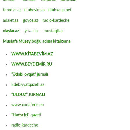
tezadlar.az
kitabevim.az
kitabxana.net
adalet.az
goyce.az
radio-kardeche
olaylar.az
yazar.in
mustaqil.az
Mustafa Müseyiboğlu adına kitabxana
WWW.KİTABEVİM.AZ
WWW.BEYDEMİR.RU
“Ədəbi ovqat” jurnalı
Edebiyyatqazeti.az
“ULDUZ” JURNALI
www.xudaferin.eu
“Həftə içi” qəzeti
radio-kardeche