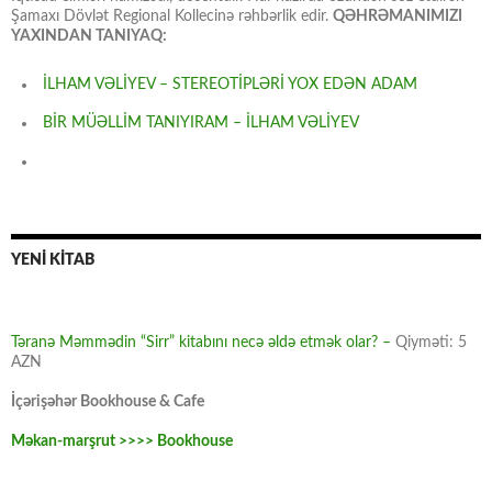
Şamaxı Dövlət Regional Kollecinə rəhbərlik edir.
QƏHRƏMANIMIZI
YAXINDAN TANIYAQ:
İLHAM VƏLİYEV – STEREOTİPLƏRİ YOX EDƏN ADAM
BİR MÜƏLLİM TANIYIRAM – İLHAM VƏLİYEV
YENİ KİTAB
Təranə Məmmədin “Sirr” kitabını necə əldə etmək olar? –
Qiyməti: 5
AZN
İçərişəhər Bookhouse & Cafe
Məkan-marşrut >>>> Bookhouse