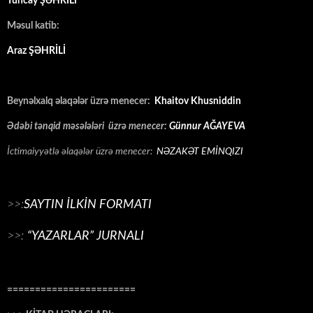
Tuncay ŞƏHRİLİ
Məsul katib:
Araz ŞƏHRİLİ
Beynəlxalq əlaqələr üzrə menecer:
Khaitov Khusniddin
Ədəbi tənqid məsələləri üzrə menecer:
Günnur AĞAYEVA
İctimaiyyətlə əlaqələr üzrə menecer:
NƏZAKƏT EMİNQIZI
>>:
SAYTIN İLKİN FORMATI
>>:
“YAZARLAR” JURNALI
=======================