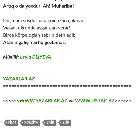
Artıq o da yoxdur! Ah! Müharibə!
Düşməni susdurmaq çox uzun çəkməz
Vətəni uğrunda əsgər can verər!
Bircə körpə oğlan səbrin dəfn edib
Atanın gəlişin artıq gözləməz.
Müəllif:
Leyla ƏLİYEVA
YAZARLAR.AZ
===============================================
<<<<<<
WWW.YAZARLAR.AZ
və
WWW.USTAC.AZ
>>>>>>
FİLM
POEZİYA
ŞAİR
ŞEİR