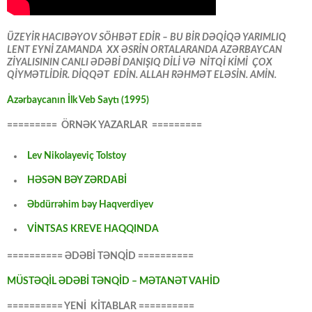
ÜZEYİR HACIBƏYOV SÖHBƏT EDİR – BU BİR DƏQİQƏ YARIMLIQ
LENT EYNİ ZAMANDA XX ƏSRİN ORTALARANDA AZƏRBAYCAN
ZİYALISININ CANLI ƏDƏBİ DANIŞIQ DİLİ VƏ NİTQİ KİMİ ÇOX
QİYMƏTLİDİR. DİQQƏT EDİN. ALLAH RƏHMƏT ELƏSİN. AMİN.
Azərbaycanın İlk Veb Saytı (1995)
========= ÖRNƏK YAZARLAR =========
Lev Nikolayeviç Tolstoy
HƏSƏN BƏY ZƏRDABİ
Əbdürrəhim bəy Haqverdiyev
VİNTSAS KREVE HAQQINDA
========== ƏDƏBİ TƏNQİD ==========
MÜSTƏQİL ƏDƏBİ TƏNQİD – MƏTANƏT VAHİD
========== YENİ KİTABLAR ==========