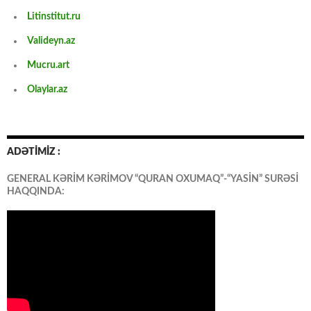
Litinstitut.ru
Valideyn.az
Mucru.art
Olaylar.az
ADƏTİMİZ :
GENERAL KƏRİM KƏRİMOV “QURAN OXUMAQ”-“YASİN” SURƏSİ
HAQQINDA: