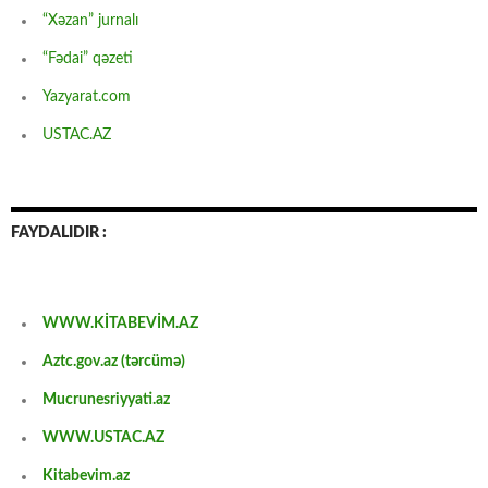
“Xəzan” jurnalı
“Fədai” qəzeti
Yazyarat.com
USTAC.AZ
FAYDALIDIR :
WWW.KİTABEVİM.AZ
Aztc.gov.az (tərcümə)
Mucrunesriyyati.az
WWW.USTAC.AZ
Kitabevim.az