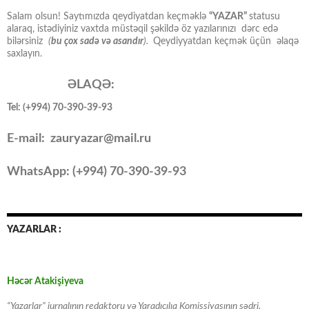
Salam olsun! Saytımızda qeydiyatdan keçməklə
“YAZAR”
statusu
alaraq, istədiyiniz vaxtda müstəqil şəkildə öz yazılarınızı dərc edə
bilərsiniz
(
bu çox sadə və asandır
).
Qeydiyyatdan keçmək üçün əlaqə
saxlayın.
ƏLAQƏ:
Tel: (+994) 70-390-39-93
E-mail: zauryazar@mail.ru
WhatsApp: (
+994
) 70-390-39-93
YAZARLAR :
Həcər Atakişiyeva
“Yazarlar” jurnalının redaktoru və Yaradıcılıq Komissiyasının sədri,