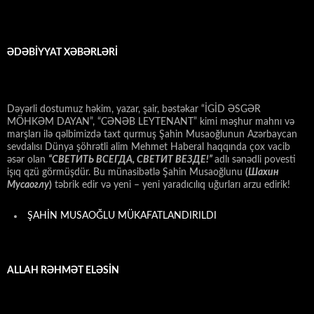
ƏDƏBİYYAT XƏBƏRLƏRİ
Dəyərli dostumuz həkim, yazar, şair, bəstəkar “İGİD ƏSGƏR
MÖHKƏM DAYAN”, “CƏNƏB LEYTENANT” kimi məşhur mahnı və
marşları ilə qəlbimizdə taxt qurmuş Şahin Musaoğlunun Azərbaycan
sevdalısı Dünya şöhrətli alim Mehmet Haberal haqqında çox vacib
əsər olan
“СВЕТИТЬ ВСЕГДА, СВЕТИТ ВЕЗДЕ!”
adlı sənədli povesti
işıq qzü görmüşdür. Bu münasibətlə Şahin Musaoğlunu
(
Шахин
Мусаоглу
)
təbrik edir və yeni – yeni yaradıcılıq uğurları arzu edirik!
ŞAHİN MUSAOĞLU MÜKAFATLANDIRILDI
ALLAH RƏHMƏT ELƏSİN