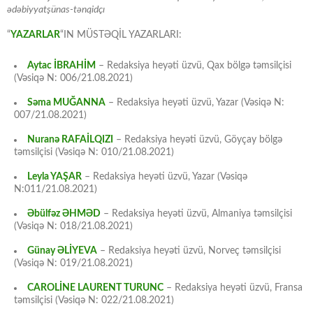
ədəbiyyatşünas-tənqidçı
“
YAZARLAR
“IN MÜSTƏQİL YAZARLARI:
Aytac İBRAHİM
– Redaksiya heyəti üzvü, Qax bölgə təmsilçisi
(Vəsiqə N: 006/21.08.2021)
Səma MUĞANNA
– Redaksiya heyəti üzvü, Yazar (Vəsiqə N:
007/21.08.2021)
Nuranə RAFAİLQIZI
– Redaksiya heyəti üzvü, Göyçay bölgə
təmsilçisi (Vəsiqə N: 010/21.08.2021)
Leyla YAŞAR
– Redaksiya heyəti üzvü, Yazar (Vəsiqə
N:011/21.08.2021)
Əbülfəz ƏHMƏD
– Redaksiya heyəti üzvü, Almaniya təmsilçisi
(Vəsiqə N: 018/21.08.2021)
Günay ƏLİYEVA
– Redaksiya heyəti üzvü, Norveç təmsilçisi
(Vəsiqə N: 019/21.08.2021)
CAROLİNE LAURENT TURUNC
– Redaksiya heyəti üzvü, Fransa
təmsilçisi (Vəsiqə N: 022/21.08.2021)