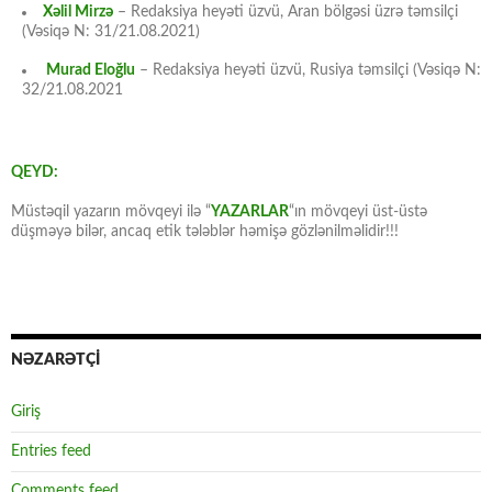
Xəlil Mirzə
– Redaksiya heyəti üzvü, Aran bölgəsi üzrə təmsilçi
(Vəsiqə N: 31/21.08.2021)
Murad Eloğlu
– Redaksiya heyəti üzvü, Rusiya təmsilçi (Vəsiqə N:
32/21.08.2021
QEYD:
Müstəqil yazarın mövqeyi ilə “
YAZARLAR
“ın mövqeyi üst-üstə
düşməyə bilər, ancaq etik tələblər həmişə gözlənilməlidir!!!
NƏZARƏTÇİ
Giriş
Entries feed
Comments feed