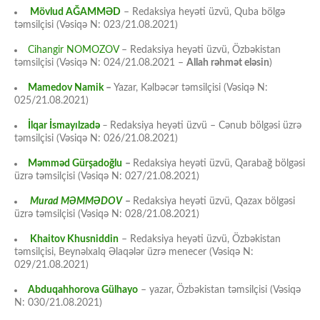
Mövlud AĞAMMƏD
– Redaksiya heyəti üzvü, Quba bölgə
təmsilçisi (Vəsiqə N: 023/21.08.2021)
Cihangir NOMOZOV
– Redaksiya heyəti üzvü, Özbəkistan
təmsilçisi (Vəsiqə N: 024/21.08.2021 –
Allah rəhmət eləsin
)
Mamedov Namik
–
Yazar, Kəlbəcər təmsilçisi (Vəsiqə N:
025/21.08.2021)
İlqar İsmayılzadə
–
Redaksiya heyəti üzvü – Cənub bölgəsi üzrə
təmsilçisi (Vəsiqə N: 026/21.08.2021)
Məmməd Gürşadoğlu
–
Redaksiya heyəti üzvü, Qarabağ bölgəsi
üzrə təmsilçisi (Vəsiqə N: 027/21.08.2021)
Murad MƏMMƏDOV
–
Redaksiya heyəti üzvü, Qazax bölgəsi
üzrə təmsilçisi (Vəsiqə N: 028/21.08.2021)
Khaitov Khusniddin
– Redaksiya heyəti üzvü, Özbəkistan
təmsilçisi, Beynəlxalq Əlaqələr üzrə menecer (Vəsiqə N:
029/21.08.2021)
Abduqahhorova Gülhayo
– yazar, Özbəkistan təmsilçisi (Vəsiqə
N: 030/21.08.2021)