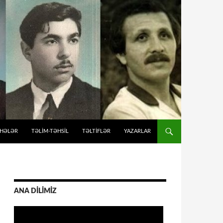
İHƏLƏR
TƏLIM-TƏHSIL
TƏLTİFLƏR
YAZARLAR
ANA DİLİMİZ