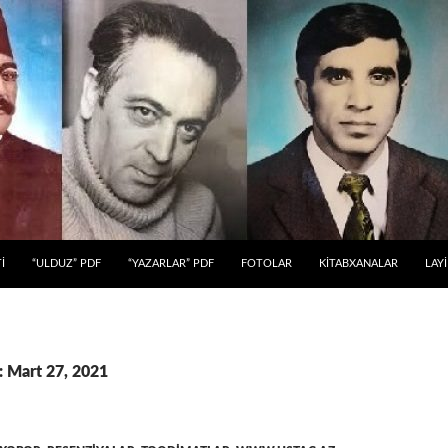
 KEÇ
İ
“ULDUZ” PDF
“YAZARLAR” PDF
FOTOLAR
KİTABXANALAR
LAY
: Mart 27, 2021