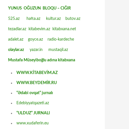
YUNUS OĞUZUN BLOQU – CIĞIR
525.az
hafta.az
kultur.az
butov.az
tezadlar.az
kitabevim.az
kitabxana.net
adalet.az
goyce.az
radio-kardeche
olaylar.az
yazar.in
mustaqil.az
Mustafa Müseyiboğlu adına kitabxana
WWW.KİTABEVİM.AZ
WWW.BEYDEMİR.RU
“Ədəbi ovqat” jurnalı
Edebiyyatqazeti.az
“ULDUZ” JURNALI
www.xudaferin.eu