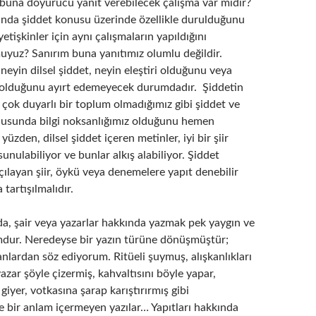
una doyurucu yanıt verebilecek çalışma var mıdır?
nda şiddet konusu üzerinde özellikle durulduğunu
etişkinler için aynı çalışmaların yapıldığını
uyuz? Sanırım buna yanıtımız olumlu değildir.
yin dilsel şiddet, neyin eleştiri olduğunu veya
 olduğunu ayırt edemeyecek durumdadır. Şiddetin
 çok duyarlı bir toplum olmadığımız gibi şiddet ve
onusunda bilgi noksanlığımız olduğunu hemen
yüzden, dilsel şiddet içeren metinler, iyi bir şiir
unulabiliyor ve bunlar alkış alabiliyor. Şiddet
layan şiir, öykü veya denemelere yapıt denebilir
 tartışılmalıdır.
a, şair veya yazarlar hakkında yazmak pek yaygın ve
umdur. Neredeyse bir yazın türüne dönüşmüştür;
nlardan söz ediyorum. Ritüeli şuymuş, alışkanlıkları
zar şöyle çizermiş, kahvaltısını böyle yapar,
giyer, votkasına şarap karıştırırmış gibi
 bir anlam içermeyen yazılar… Yapıtları hakkında