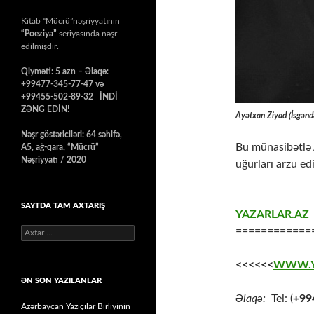
Kitab “Mücrü”nəşriyyatının
“Poeziya”
seriyasında nəşr
edilmişdir.
Qiyməti: 5 azn – Əlaqə:
+99477-345-77-47 və
+99455-502-89-32 İNDİ
ZƏNG EDİN!
Ayətxan Ziyad (İsgənd
Nəşr göstəriciləri: 64 səhifə,
Bu münasibətlə A
A5, ağ-qara, “Mücrü”
Nəşriyyatı / 2020
uğurları arzu ed
SAYTDA TAM AXTARIŞ
YAZARLAR.AZ
============
Axtarış:
<<<<<<
WWW.Y
ƏN SON YAZILANLAR
Əlaqə:
Tel: (
+99
Azərbaycan Yazıçılar Birliyinin