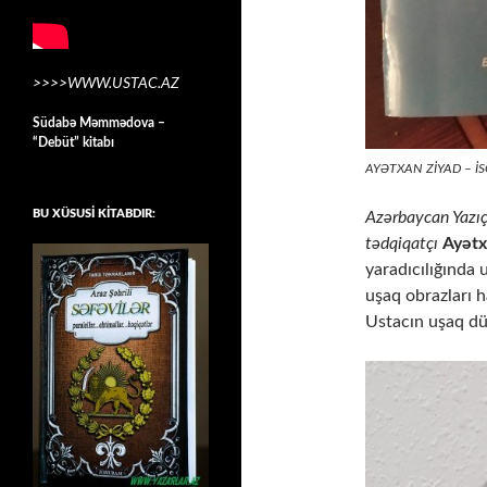
>>>>WWW.USTAC.AZ
Südabə Məmmədova –
“Debüt” kitabı
AYƏTXAN ZİYAD – İ
BU XÜSUSİ KİTABDIR:
Azərbaycan Yazıç
tədqiqatçı
Ayətx
yaradıcılığında 
uşaq obrazları 
Ustacın uşaq dün