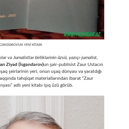
SGƏNDƏROVUN YENİ KİTABI.
ılar
və Jurnalistlər birliklərinin üzvü,
yazıçı-jurnalist,
an Ziyad (İsgəndərov)
un şair-publisist Zaur Ustacın
uşaq şeirlərinin yeri, onun uşaq dünyası və yaratdığı
haqqında təhqiqat materiallarından ibarət “Zaur
yası” adlı yeni kitabı işıq üzü görüb.