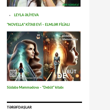
LEYLA ƏLİYEVA
“NOVELLA” KİTAB EVİ – ELMLƏR FİLİALI
Südabə Məmmədova – “Debüt” kitabı
TƏRƏFDAŞLAR