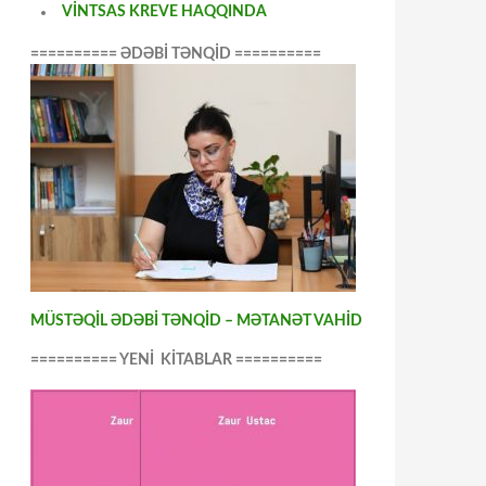
VİNTSAS KREVE HAQQINDA
========== ƏDƏBİ TƏNQİD ==========
MÜSTƏQİL ƏDƏBİ TƏNQİD – MƏTANƏT VAHİD
========== YENİ KİTABLAR ==========