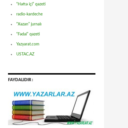
“Həftə içi” qəzeti
radio-kardeche
“Xəzan” jurnalı
“Fədai” qəzeti
Yazyarat.com
USTAC.AZ
FAYDALIDIR :