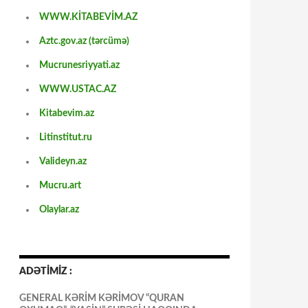
WWW.KİTABEVİM.AZ
Aztc.gov.az (tərcümə)
Mucrunesriyyati.az
WWW.USTAC.AZ
Kitabevim.az
Litinstitut.ru
Valideyn.az
Mucru.art
Olaylar.az
ADƏTİMİZ :
GENERAL KƏRİM KƏRİMOV “QURAN