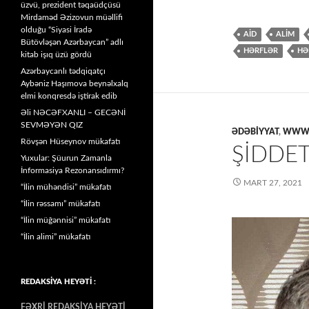
üzvü, prezident təqaüdçüsü
Mirdaməd Əzizovun müəllifi
olduğu “Siyasi İradə
AİD
ALİM
Bütövləşən Azərbaycan” adlı
HƏRFLƏR
HƏ
kitab işıq üzü gördü
Azərbaycanlı tədqiqatçı
Aybəniz Haşımova beynəlxalq
elmi konqresdə iştirak edib
Əli NƏCƏFXANLI – GECƏNİ
SEVMƏYƏN QIZ
ƏDƏBİYYAT
,
WWW.
Rövşən Hüseynov mükafatı
ŞİDDET
Yuxular: Şüurun Zamanla
İnformasiya Rezonansıdırmı?
MART 27, 2021
“İlin mühəndisi” mükafatı
“İlin rəssamı” mükafatı
“İlin müğənnisi” mükafatı
“İlin alimi” mükafatı
REDAKSİYA HEYƏTİ :
FƏXRİ REDAKSİYA HEYƏTİ