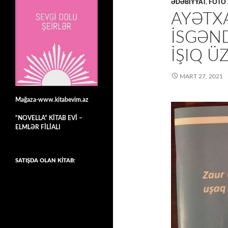
ƏDƏBİYYAT
,
FOTO
AYƏTXA
İSGƏN
İŞIQ 
MART 27, 2021
Mağaza-www.kitabevim.az
“NOVELLA” KİTAB EVİ –
ELMLƏR FİLİALI
SATIŞDA OLAN KİTAB: