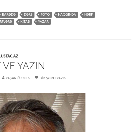
BARƏDƏ
DƏRS
FOTO
HAQQINDA
HƏRF
RFLƏRƏ
KİTAB
YAZAR
USTAC.AZ
 VE YAZIN
YAŞAR ÖZMEN
BIR ŞƏRH YAZIN