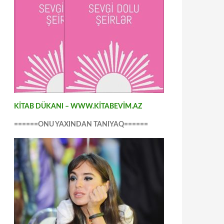
KİTAB DÜKANI – WWW.KİTABEVİM.AZ
======ONU YAXINDAN TANIYAQ======