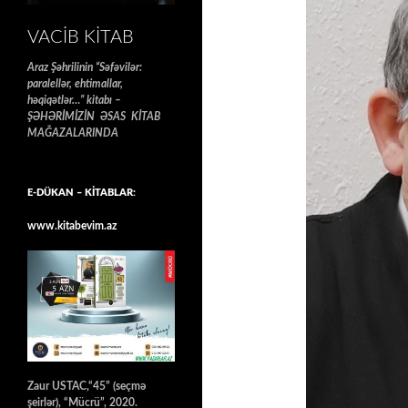
VACIB KITAB
Araz Şəhrilinin “Səfəvilər:
paralellər, ehtimallar,
həqiqətlər…” kitabı –
ŞƏHƏRİMİZİN ƏSAS KİTAB
MAĞAZALARINDA
E-DÜKAN – KİTABLAR:
www.kitabevim.az
Zaur USTAC,“45” (seçmə
şeirlər), “Mücrü”, 2020.