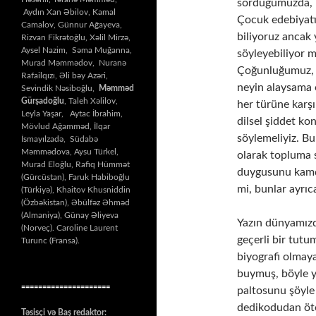
sorduğumuzda, b
Aydın Xan Əbilov, Kamal
Çocuk edebiyatı
Camalov, Günnur Ağayeva,
biliyoruz ancak y
Rizvan Fikrətoğlu, Xəlil Mirzə,
Aysel Nazim, Səma Muğanna,
söyleyebiliyor m
Murad Məmmədov, Nuranə
Çoğunluğumuz, ne
Rafailqızı, Əli bəy Azəri,
neyin alaysama
Sevindik Nəsiboğlu,
Məmməd
Gürşadoğlu
, Taleh Xəlilov,
her türüne karşı
Leyla Yaşar, Aytac İbrahim,
dilsel şiddet k
Mövlud Ağamməd, İlqar
söylemeliyiz. Bu 
İsmayılzadə, Südabə
Məmmədova, Aysu Türkel,
olarak topluma s
Murad Eloğlu, Rafiq Hümmət
duygusunu kamçı
(Gürcüstan), Faruk Habiboğlu
mi, bunlar ayrıca
(Türkiyə), Khaitov Khusniddin
(Özbəkistan), Əbülfəz Əhməd
(Almaniya), Günay Əliyeva
Yazın dünyamızd
(Norveç). Caroline Laurent
geçerli bir tut
Turunc (Fransa).
biyografi olmaya
buymuş, böyle ya
=====================
paltosunu şöyle 
dedikodudan öte
Təsisçi və Baş redaktor: