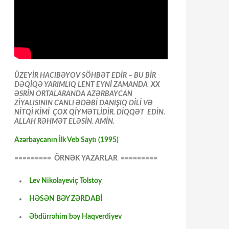
ÜZEYİR HACIBƏYOV SÖHBƏT EDİR – BU BİR
DƏQİQƏ YARIMLIQ LENT EYNİ ZAMANDA XX
ƏSRİN ORTALARANDA AZƏRBAYCAN
ZİYALISININ CANLI ƏDƏBİ DANIŞIQ DİLİ VƏ
NİTQİ KİMİ ÇOX QİYMƏTLİDİR. DİQQƏT EDİN.
ALLAH RƏHMƏT ELƏSİN. AMİN.
Azərbaycanın İlk Veb Saytı (1995)
========= ÖRNƏK YAZARLAR =========
Lev Nikolayeviç Tolstoy
HƏSƏN BƏY ZƏRDABİ
Əbdürrəhim bəy Haqverdiyev