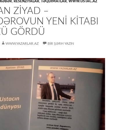
 XƏBƏR
,
RESENZİYALAR
,
TƏQDİMATLAR
,
WWW.USTAC.AZ
N ZİYAD –
DƏROVUN YENİ KİTABI
ÜZÜ GÖRDÜ
WWW.YAZARLAR.AZ
BIR ŞƏRH YAZIN