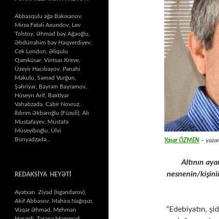
Abbasqulu ağa Bakıxanov,
Mirzə Fətəli Axundov, Lev
Tolstoy, Əhməd bəy Ağaoğlu,
Əbdürrəhim bəy Haqverdiyev,
Cek London, Əliqulu
Qəmküsar, Vintsas Kreve,
Üzeyir Hacıbəyov, Pənahi
Makulu, Səməd Vurğun,
Şəhriyar, Bayram Bayramov,
Hüseyn Arif, Bəxtiyar
Vahabzadə, Cabir Novruz,
İldırım Əkbəroğlu (Füzuli), Alı
Mustafayev, Mustafa
Müseyiboğlu, Ülvi
Bünyadzadə…
Yaşar ÖZMEN
– yazar
Altının aya
nesnenin/kişinin
REDAKSİYA HEYƏTİ
Ayətxan Ziyad (İsgəndərov),
Akif Abbasov, Mahirə Nağıqızı,
“Edebiyatın, şidd
Vüqar Əhməd, Mehman
Həsənli, Təranə Məmməd,