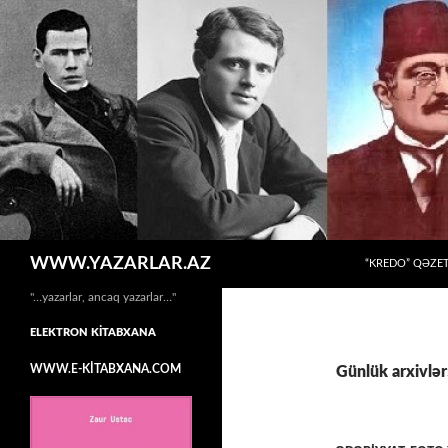
MÜHTƏVIYYATA
Axtar
WWW.YAZARLAR.AZ
“KREDO” QƏZET
"…yazarlar, ancaq yazarlar…"
ELEKTRON KİTABXANA
WWW.E-KİTABXANA.COM
Günlük arxivlər