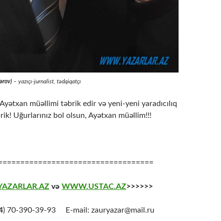
ərov)
–
yazıçı-jurnalist, tədqiqatçı
yətxan müəllimi təbrik edir və yeni-yeni yaradıcılıq
irik! Uğurlarınız bol olsun, Ayətxan müəllim!!!
===================================
AZARLAR.AZ
və
WWW.USTAC.AZ
>>>>>>
4
) 70-390-39-93 E-mail: zauryazar@mail.ru