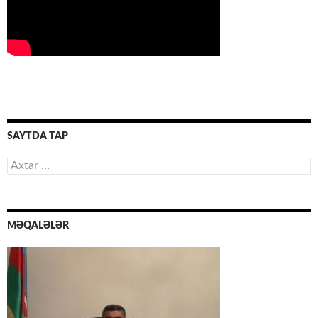
SAYTDA TAP
Axtarış:
MƏQALƏLƏR