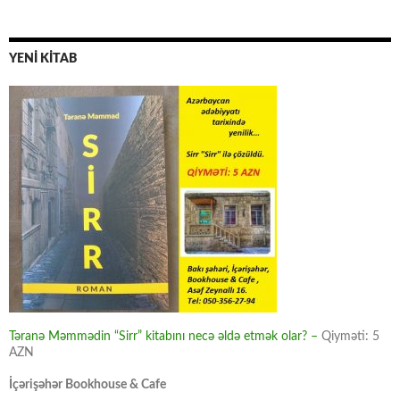
YENİ KİTAB
Təranə Məmmədin “Sirr” kitabını necə əldə etmək olar? –
Qiyməti: 5
AZN
İçərişəhər Bookhouse & Cafe