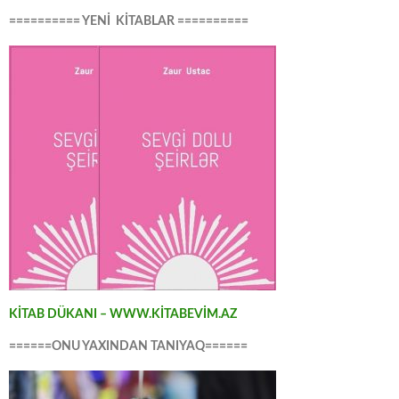
========== YENİ KİTABLAR ==========
KİTAB DÜKANI – WWW.KİTABEVİM.AZ
======ONU YAXINDAN TANIYAQ======