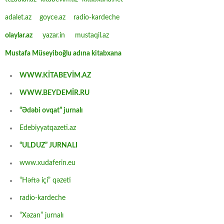
adalet.az
goyce.az
radio-kardeche
olaylar.az
yazar.in
mustaqil.az
Mustafa Müseyiboğlu adına kitabxana
WWW.KİTABEVİM.AZ
WWW.BEYDEMİR.RU
“Ədəbi ovqat” jurnalı
Edebiyyatqazeti.az
“ULDUZ” JURNALI
www.xudaferin.eu
“Həftə içi” qəzeti
radio-kardeche
“Xəzan” jurnalı