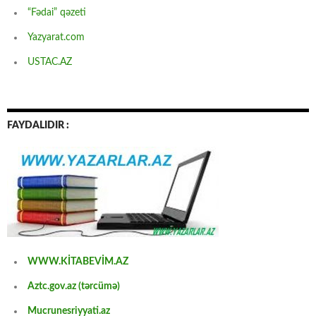
“Fədai” qəzeti
Yazyarat.com
USTAC.AZ
FAYDALIDIR :
WWW.KİTABEVİM.AZ
Aztc.gov.az (tərcümə)
Mucrunesriyyati.az