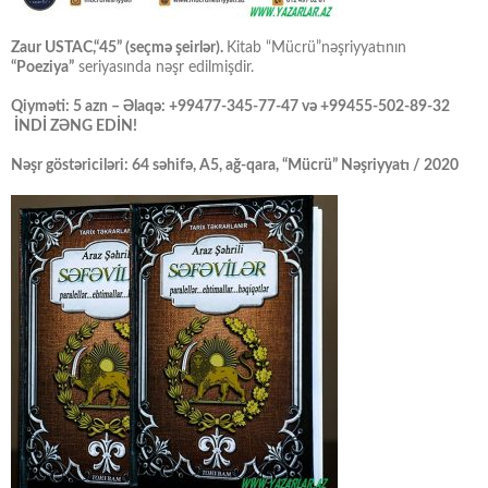
Zaur USTAC,“45” (seçmə şeirlər).
Kitab “Mücrü”nəşriyyatının
“Poeziya”
seriyasında nəşr edilmişdir.
Qiyməti: 5 azn – Əlaqə: +99477-345-77-47 və +99455-502-89-32
İNDİ ZƏNG EDİN!
Nəşr göstəriciləri: 64 səhifə, A5, ağ-qara, “Mücrü” Nəşriyyatı / 2020