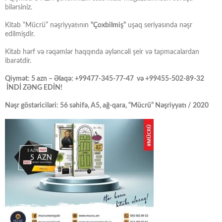
bilərsiniz.
Kitab “Mücrü” nəşriyyatının
“Çoxbilmiş”
uşaq seriyasında nəşr
edilmişdir.
Kitab hərf və rəqəmlər haqqında əyləncəli şeir və tapmacalardan
ibarətdir.
Qiymət: 5 azn – Əlaqə: +99477-345-77-47 və +99455-502-89-32
İNDİ ZƏNG EDİN!
Nəşr göstəriciləri: 56 səhifə, A5, ağ-qara, “Mücrü” Nəşriyyatı / 2020