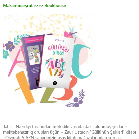
Məkan-marşrut >>>> Bookhouse
Təhsil Nazirliyi tərəfindən metodiki vəsaitə daxil olunmuş şeirlər –
məktəbəhazırlıq qrupları üçün – Zaur Ustacın “Güllünün Şeirləri” kitabı
. Qiyməti 5 AZN şəhərimizin əsas kitab mağazalarından soruşa