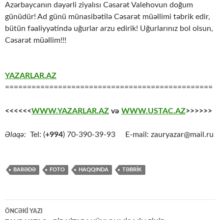
Azərbaycanın dəyərli ziyalısı Cəsarət Valehovun doğum
günüdür! Ad günü münasibətilə Cəsarət müəllimi təbrik edir,
bütün fəaliyyətində uğurlar arzu edirik! Uğurlarınız bol olsun,
Cəsarət müəllim!!!
YAZARLAR.AZ
===============================================
<<<<<<
WWW.YAZARLAR.AZ
və
WWW.USTAC.AZ
>>>>>>
Əlaqə:
Tel: (
+994
) 70-390-39-93 E-mail: zauryazar@mail.ru
BARƏDƏ
FOTO
HAQQINDA
TƏBRİK
Yazılar
ÖNCƏKI YAZI