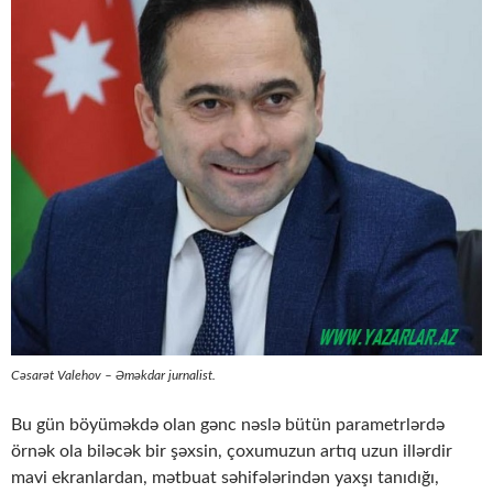
Cəsarət Valehov – Əməkdar jurnalist.
Bu gün böyüməkdə olan gənc nəslə bütün parametrlərdə
örnək ola biləcək bir şəxsin, çoxumuzun artıq uzun illərdir
mavi ekranlardan, mətbuat səhifələrindən yaxşı tanıdığı,