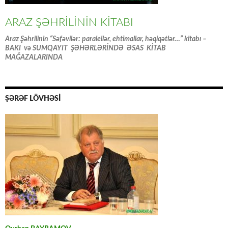
ARAZ ŞƏHRİLİNİN KİTABI
Araz Şəhrilinin “Səfəvilər: paralellər, ehtimallar, həqiqətlər…” kitabı –
BAKI və SUMQAYIT ŞƏHƏRLƏRİNDƏ ƏSAS KİTAB
MAĞAZALARINDA
ŞƏRƏF LÖVHƏSİ