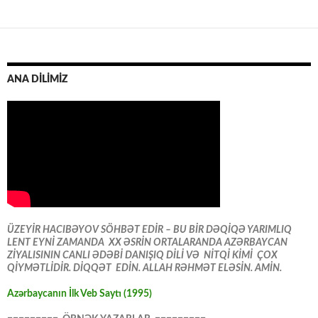
ANA DİLİMİZ
ÜZEYİR HACIBƏYOV SÖHBƏT EDİR – BU BİR DƏQİQƏ YARIMLIQ
LENT EYNİ ZAMANDA XX ƏSRİN ORTALARANDA AZƏRBAYCAN
ZİYALISININ CANLI ƏDƏBİ DANIŞIQ DİLİ VƏ NİTQİ KİMİ ÇOX
QİYMƏTLİDİR. DİQQƏT EDİN. ALLAH RƏHMƏT ELƏSİN. AMİN.
Azərbaycanın İlk Veb Saytı (1995)