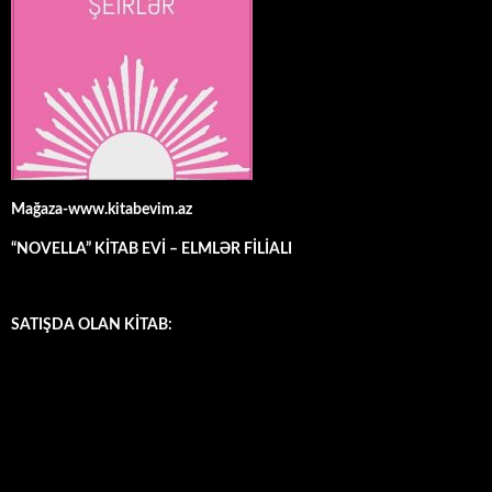
Mağaza-www.kitabevim.az
“NOVELLA” KİTAB EVİ – ELMLƏR FİLİALI
SATIŞDA OLAN KİTAB: