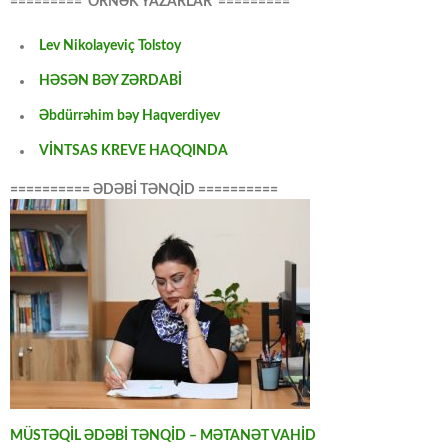
========= ÖRNƏK YAZARLAR =========
Lev Nikolayeviç Tolstoy
HƏSƏN BƏY ZƏRDABİ
Əbdürrəhim bəy Haqverdiyev
VİNTSAS KREVE HAQQINDA
========== ƏDƏBİ TƏNQİD ==========
MÜSTƏQİL ƏDƏBİ TƏNQİD – MƏTANƏT VAHİD