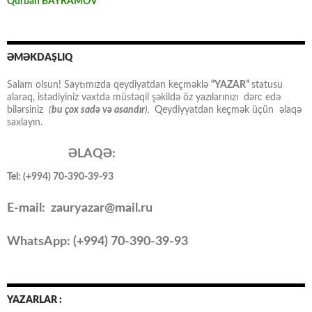
Qurban BAYRAMOV
ƏMƏKDAŞLIQ
Salam olsun! Saytımızda qeydiyatdan keçməklə
“YAZAR”
statusu
alaraq, istədiyiniz vaxtda müstəqil şəkildə öz yazılarınızı dərc edə
bilərsiniz
(
bu çox sadə və asandır
).
Qeydiyyatdan keçmək üçün əlaqə
saxlayın.
ƏLAQƏ:
Tel: (+994) 70-390-39-93
E-mail: zauryazar@mail.ru
WhatsApp: (
+994
) 70-390-39-93
YAZARLAR :