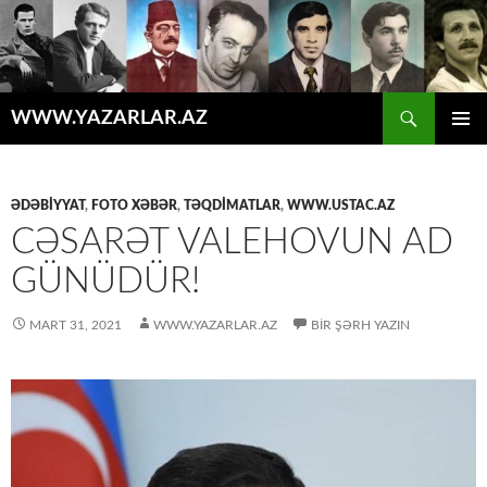
Axtar
WWW.YAZARLAR.AZ
MÜHTƏVIYYATA
ƏSAS
KEÇ
MENYU
ƏDƏBİYYAT
,
FOTO XƏBƏR
,
TƏQDİMATLAR
,
WWW.USTAC.AZ
CƏSARƏT VALEHOVUN AD
GÜNÜDÜR!
MART 31, 2021
WWW.YAZARLAR.AZ
BIR ŞƏRH YAZIN