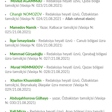
Mövlud AĞAMMƏD
– Redaksiya heyəti üzvü, Quba bölgə
təmsilçisi (Vəsiqə N: 023/21.08.2021)
Cihangir NOMOZOV
– Redaksiya heyəti üzvü, Özbəkistan
təmsilçisi (Vəsiqə N: 024/21.08.2021 –
Allah rəhmət eləsin
)
Mamedov Namik
–
Yazar, Kəlbəcər təmsilçisi (Vəsiqə N:
025/21.08.2021)
İlqar İsmayılzadə
–
Redaksiya heyəti üzvü – Cənub bölgəsi üzrə
təmsilçisi (Vəsiqə N: 026/21.08.2021)
Məmməd Gürşadoğlu
–
Redaksiya heyəti üzvü, Qarabağ bölgəsi
üzrə təmsilçisi (Vəsiqə N: 027/21.08.2021)
Murad MƏMMƏDOV
–
Redaksiya heyəti üzvü, Qazax bölgəsi
üzrə təmsilçisi (Vəsiqə N: 028/21.08.2021)
Khaitov Khusniddin
– Redaksiya heyəti üzvü, Özbəkistan
təmsilçisi, Beynəlxalq Əlaqələr üzrə menecer (Vəsiqə N:
029/21.08.2021)
Abduqahhorova Gülhayo
– yazar, Özbəkistan təmsilçisi (Vəsiqə
N: 030/21.08.2021)
Xəlil Mirzə
– Redaksiya heyəti üzvü, Aran bölgəsi üzrə təmsilçi