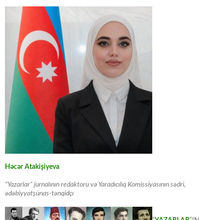
Həcər Atakişiyeva
“Yazarlar” jurnalının redaktoru və Yaradıcılıq Komissiyasının sədri,
ədəbiyyatşünas-tənqidçı