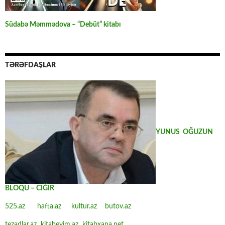
Südabə Məmmədova – “Debüt” kitabı
TƏRƏFDAŞLAR
YUNUS OĞUZUN
BLOQU – CIĞIR
525.az
hafta.az
kultur.az
butov.az
tezadlar.az
kitabevim.az
kitabxana.net