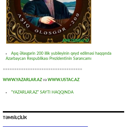
Aşıq Ələsgərin 200 illik yubileyinin qeyd edilməsi haqqında
Azərbaycan Respublikası Prezidentinin Sərəncamı
===================================
WWW.YAZARLAR.AZ
və
WWW.USTAC.AZ
“YAZARLAR.AZ” SAYTI HAQQINDA
TƏMSİLÇİLİK