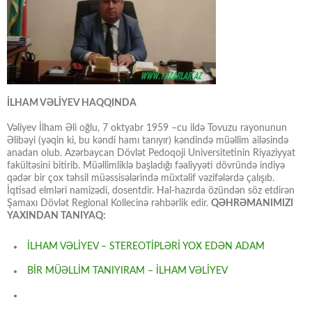
İLHAM VƏLİYEV HAQQINDA
Vəliyev İlham Əli oğlu, 7 oktyabr 1959 –cu ildə Tovuzu rayonunun
Əlibəyi (yəqin ki, bu kəndi hamı tanıyır) kəndində müəllim ailəsində
anadan olub. Azərbaycan Dövlət Pedoqoji Universitetinin Riyaziyyat
fakültəsini bitirib. Müəllimliklə başladığı fəaliyyəti dövründə indiyə
qədər bir çox təhsil müəssisələrində müxtəlif vəzifələrdə çalışıb.
İqtisad elmləri namizədi, dosentdir. Hal-hazırda özündən söz etdirən
Şamaxı Dövlət Regional Kollecinə rəhbərlik edir.
QƏHRƏMANIMIZI
YAXINDAN TANIYAQ:
İLHAM VƏLİYEV – STEREOTİPLƏRİ YOX EDƏN ADAM
BİR MÜƏLLİM TANIYIRAM – İLHAM VƏLİYEV