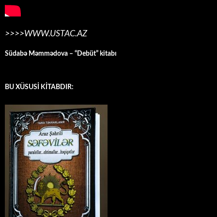
>>>>WWW.USTAC.AZ
Südabə Məmmədova – “Debüt” kitabı
BU XÜSUSİ KİTABDIR: