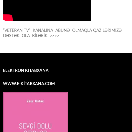
“VETERAN TV” KANALINA ABUNƏ OLMAQLA QAZİLƏRIMİZƏ
DƏSTƏK OLA BİLƏRİK: >>>>
ELEKTRON KİTABXANA
WWW.E-KİTABXANA.COM