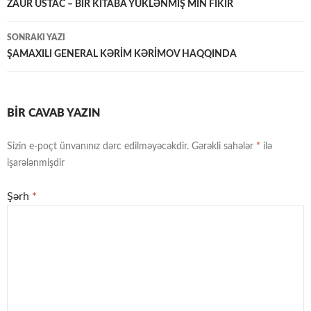
üzrə
ZAUR USTAC – BİR KİTABA YÜKLƏNMİŞ MİN FİKİR
naviqasiya
SONRAKI YAZI
ŞAMAXILI GENERAL KƏRİM KƏRİMOV HAQQINDA
BIR CAVAB YAZIN
Sizin e-poçt ünvanınız dərc edilməyəcəkdir.
Gərəkli sahələr
*
ilə
işarələnmişdir
Şərh
*