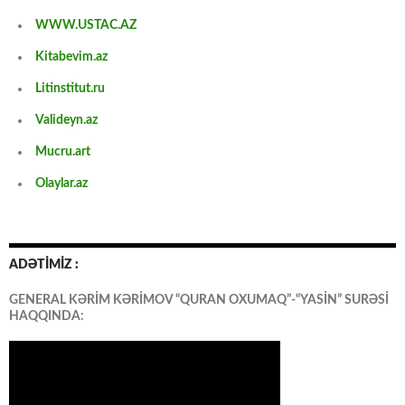
WWW.USTAC.AZ
Kitabevim.az
Litinstitut.ru
Valideyn.az
Mucru.art
Olaylar.az
ADƏTİMİZ :
GENERAL KƏRİM KƏRİMOV “QURAN OXUMAQ”-“YASİN” SURƏSİ
HAQQINDA: