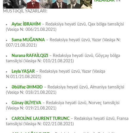
“
YAZARLAR
“IN
MÜSTƏQİL YAZARLARI:
Aytac İBRAHİM
– Redaksiya heyəti üzvü, Qax bölgə təmsilçisi
(Vəsiqə N: 006/21.08.2021)
Səma MUĞANNA
– Redaksiya heyəti üzvü, Yazar (Vəsiqə N:
007/21.08.2021)
Nuranə RAFAİLQIZI
– Redaksiya heyəti üzvü, Göyçay bölgə
təmsilçisi (Vəsiqə N: 010/21.08.2021)
Leyla YAŞAR
– Redaksiya heyəti üzvü, Yazar (Vəsiqə
N:011/21.08.2021)
Əbülfəz ƏHMƏD
– Redaksiya heyəti üzvü, Almaniya təmsilçisi
(Vəsiqə N: 018/21.08.2021)
Günay ƏLİYEVA
– Redaksiya heyəti üzvü, Norveç təmsilçisi
(Vəsiqə N: 019/21.08.2021)
CAROLİNE LAURENT TURUNC
– Redaksiya heyəti üzvü, Fransa
təmsilçisi (Vəsiqə N: 022/21.08.2021)