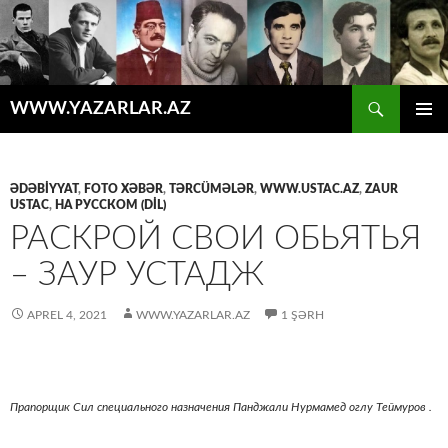
Axtar
WWW.YAZARLAR.AZ
MÜHTƏVIYYATA
ƏSAS
KEÇ
MENYU
ƏDƏBİYYAT
,
FOTO XƏBƏR
,
TƏRCÜMƏLƏR
,
WWW.USTAC.AZ
,
ZAUR
USTAC
,
НА РУССКОМ (DIL)
РАСКРОЙ СВОИ ОБЬЯТЬЯ
– ЗАУР УСТАДЖ
APREL 4, 2021
WWW.YAZARLAR.AZ
1 ŞƏRH
Прапорщик Сил специального назначения
Панджали
Нурмамед оглу
Теймуров
.