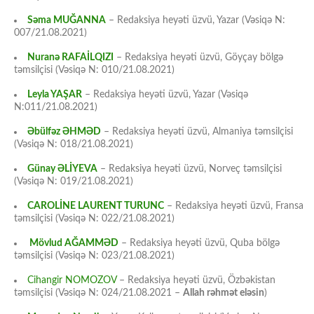
Səma MUĞANNA
– Redaksiya heyəti üzvü, Yazar (Vəsiqə N:
007/21.08.2021)
Nuranə RAFAİLQIZI
– Redaksiya heyəti üzvü, Göyçay bölgə
təmsilçisi (Vəsiqə N: 010/21.08.2021)
Leyla YAŞAR
– Redaksiya heyəti üzvü, Yazar (Vəsiqə
N:011/21.08.2021)
Əbülfəz ƏHMƏD
– Redaksiya heyəti üzvü, Almaniya təmsilçisi
(Vəsiqə N: 018/21.08.2021)
Günay ƏLİYEVA
– Redaksiya heyəti üzvü, Norveç təmsilçisi
(Vəsiqə N: 019/21.08.2021)
CAROLİNE LAURENT TURUNC
– Redaksiya heyəti üzvü, Fransa
təmsilçisi (Vəsiqə N: 022/21.08.2021)
Mövlud AĞAMMƏD
– Redaksiya heyəti üzvü, Quba bölgə
təmsilçisi (Vəsiqə N: 023/21.08.2021)
Cihangir NOMOZOV
– Redaksiya heyəti üzvü, Özbəkistan
təmsilçisi (Vəsiqə N: 024/21.08.2021 –
Allah rəhmət eləsin
)