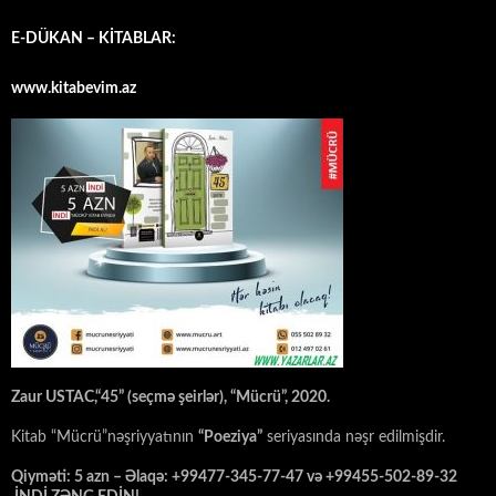
E-DÜKAN – KİTABLAR:
www.kitabevim.az
Zaur USTAC,“45” (seçmə şeirlər), “Mücrü”, 2020.
Kitab “Mücrü”nəşriyyatının
“Poeziya”
seriyasında nəşr edilmişdir.
Qiyməti: 5 azn – Əlaqə: +99477-345-77-47 və +99455-502-89-32