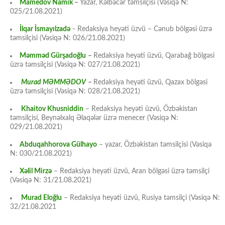
Mamedov Namik
–
Yazar, Kəlbəcər təmsilçisi (Vəsiqə N:
025/21.08.2021)
İlqar İsmayılzadə
–
Redaksiya heyəti üzvü – Cənub bölgəsi üzrə
təmsilçisi (Vəsiqə N: 026/21.08.2021)
Məmməd Gürşadoğlu
–
Redaksiya heyəti üzvü, Qarabağ bölgəsi
üzrə təmsilçisi (Vəsiqə N: 027/21.08.2021)
Murad MƏMMƏDOV
–
Redaksiya heyəti üzvü, Qazax bölgəsi
üzrə təmsilçisi (Vəsiqə N: 028/21.08.2021)
Khaitov Khusniddin
– Redaksiya heyəti üzvü, Özbəkistan
təmsilçisi, Beynəlxalq Əlaqələr üzrə menecer (Vəsiqə N:
029/21.08.2021)
Abduqahhorova Gülhayo
– yazar, Özbəkistan təmsilçisi (Vəsiqə
N: 030/21.08.2021)
Xəlil Mirzə
– Redaksiya heyəti üzvü, Aran bölgəsi üzrə təmsilçi
(Vəsiqə N: 31/21.08.2021)
Murad Eloğlu
– Redaksiya heyəti üzvü, Rusiya təmsilçi (Vəsiqə N:
32/21.08.2021