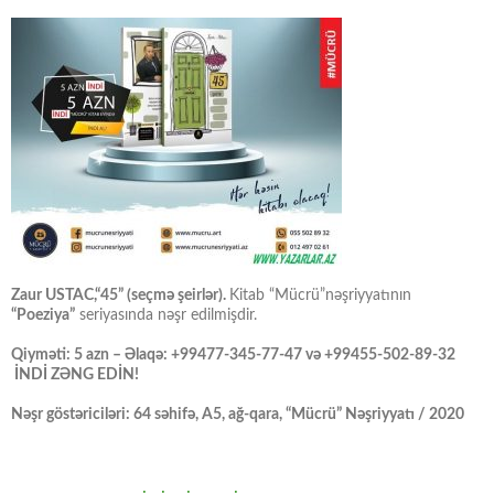
Zaur USTAC,“45” (seçmə şeirlər).
Kitab “Mücrü”nəşriyyatının
“Poeziya”
seriyasında nəşr edilmişdir.
Qiyməti: 5 azn – Əlaqə: +99477-345-77-47 və +99455-502-89-32
İNDİ ZƏNG EDİN!
Nəşr göstəriciləri: 64 səhifə, A5, ağ-qara, “Mücrü” Nəşriyyatı / 2020