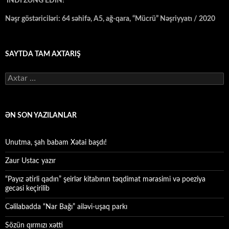
İNDİ ZƏNG EDİN!
Nəşr göstəriciləri: 64 səhifə, A5, ağ-qara, “Mücrü” Nəşriyyatı / 2020
SAYTDA TAM AXTARIŞ
Axtarış:
ƏN SON YAZILANLAR
Unutma, şah babam Xətai başdı!
Zaur Ustac yazır
“Payız ətirli qadın” şeirlər kitabının təqdimat mərasimi və poeziya
gecəsi keçirilib
Cəlilabadda “Nar Bağı” ailəvi-uşaq parkı
Sözün qırmızı xətti