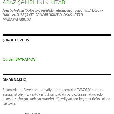
ARAZ ŞƏHRİLİNİN KİTABI
Araz Şəhrilinin “Səfəvilər: paralellər, ehtimallar, həqiqətlər…” kitabı –
BAKI və SUMQAYIT ŞƏHƏRLƏRİNDƏ ƏSAS KİTAB
MAĞAZALARINDA
ŞƏRƏF LÖVHƏSİ
Qurban BAYRAMOV
ƏMƏKDAŞLIQ
Salam olsun! Saytımızda qeydiyatdan keçməklə
“YAZAR”
statusu
alaraq, istədiyiniz vaxtda müstəqil şəkildə öz yazılarınızı dərc edə
bilərsiniz
(
bu çox sadə və asandır
).
Qeydiyyatdan keçmək üçün əlaqə
saxlayın.