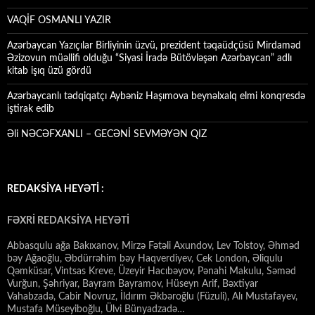
VAQİF OSMANLI YAZIR
Azərbaycan Yazıçılar Birliyinin üzvü, prezident təqaüdçüsü Mirdaməd
Əzizovun müəllifi olduğu “Siyasi İradə Bütövləşən Azərbaycan” adlı
kitab işıq üzü gördü
Azərbaycanlı tədqiqatçı Aybəniz Haşımova beynəlxalq elmi konqresdə
iştirak edib
Əli NƏCƏFXANLI – GECƏNİ SEVMƏYƏN QIZ
REDAKSİYA HEYƏTİ :
FƏXRİ REDAKSİYA HEYƏTİ
Abbasqulu ağa Bakıxanov, Mirzə Fətəli Axundov, Lev Tolstoy, Əhməd
bəy Ağaoğlu, Əbdürrəhim bəy Haqverdiyev, Cek London, Əliqulu
Qəmküsar, Vintsas Kreve, Üzeyir Hacıbəyov, Pənahi Makulu, Səməd
Vurğun, Şəhriyar, Bayram Bayramov, Hüseyn Arif, Bəxtiyar
Vahabzadə, Cabir Novruz, İldırım Əkbəroğlu (Füzuli), Alı Mustafayev,
Mustafa Müseyiboğlu, Ülvi Bünyadzadə…