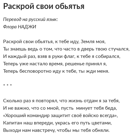
Раскрой свои обьятья
Перевод на русский язык:
Флора НАДЖИ
Раскрой свои обьятья, к тебе иду, Земля моя,
Ты знаешь ведь о том, что часто в дверь твою стучался,
И каждый раз, взяв в руки флаг, к тебе я собирался,
Теперь уже настало время, решенье принял я,
Теперь бесповоротно иду к тебе, ты жди меня.
* * *
Сколько раз я повторял, что жизнь отдам я за тебя,
И не важно, что со мной, пусть минует тебя беда,
«Хороший командир защитит своё войско всегда»,
Капитан наш впереди, укрась его путь цветами,
Выходи нам навстречу, чтобы мы тебя обняли.