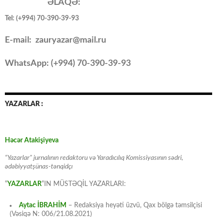
ƏLAQƏ:
Tel: (+994) 70-390-39-93
E-mail: zauryazar@mail.ru
WhatsApp: (
+994
) 70-390-39-93
YAZARLAR :
Həcər Atakişiyeva
“Yazarlar” jurnalının redaktoru və Yaradıcılıq Komissiyasının sədri,
ədəbiyyatşünas-tənqidçı
“
YAZARLAR
“IN MÜSTƏQİL YAZARLARI:
Aytac İBRAHİM
– Redaksiya heyəti üzvü, Qax bölgə təmsilçisi
(Vəsiqə N: 006/21.08.2021)