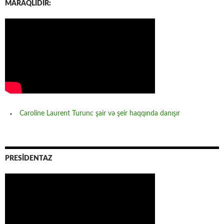
MARAQLIDIR:
Caroline Laurent Turunc şair və şeir haqqında danışır
PRESİDENTAZ