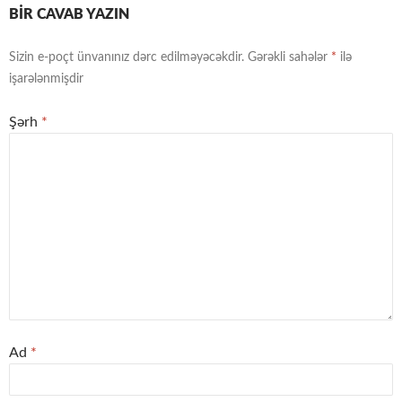
BIR CAVAB YAZIN
Sizin e-poçt ünvanınız dərc edilməyəcəkdir.
Gərəkli sahələr
*
ilə
işarələnmişdir
Şərh
*
Ad
*