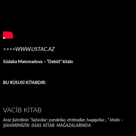
>>>>WWW.USTAC.AZ
Südabə Məmmədova – “Debüt” kitabı
BU XÜSUSİ KİTABDIR:
VACIB KITAB
Araz Şəhrilinin “Səfəvilər: paralellər, ehtimallar, həqiqətlər…” kitabı –
ŞƏHƏRİMİZİN ƏSAS KİTAB MAĞAZALARINDA