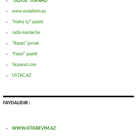
“ULDUZ” JURNALI
www.xudaferin.eu
“Həftə içi” qəzeti
radio-kardeche
“Xəzan” jurnalı
“Fədai” qəzeti
Yazyarat.com
USTAC.AZ
FAYDALIDIR :
WWW.KİTABEVİM.AZ