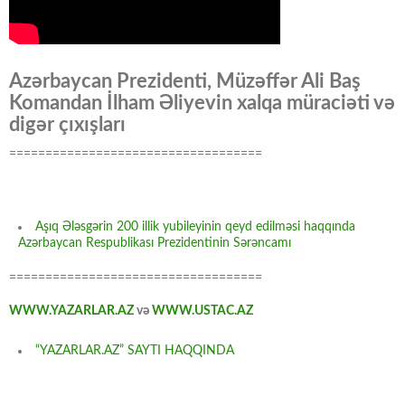
Azərbaycan Prezidenti, Müzəffər Ali Baş
Komandan İlham Əliyevin xalqa müraciəti və
digər çıxışları
===================================
Aşıq Ələsgərin 200 illik yubileyinin qeyd edilməsi haqqında
Azərbaycan Respublikası Prezidentinin Sərəncamı
===================================
WWW.YAZARLAR.AZ
və
WWW.USTAC.AZ
“YAZARLAR.AZ” SAYTI HAQQINDA