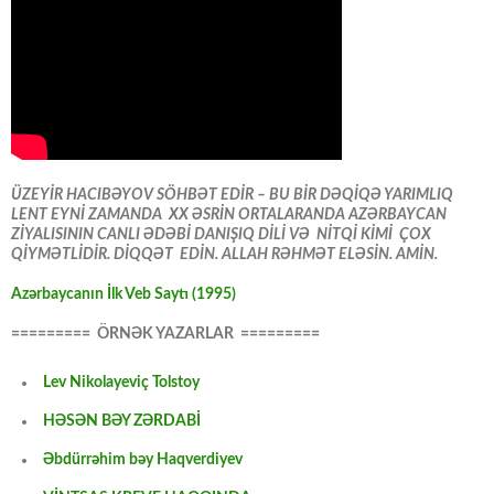
ÜZEYİR HACIBƏYOV SÖHBƏT EDİR – BU BİR DƏQİQƏ YARIMLIQ
LENT EYNİ ZAMANDA XX ƏSRİN ORTALARANDA AZƏRBAYCAN
ZİYALISININ CANLI ƏDƏBİ DANIŞIQ DİLİ VƏ NİTQİ KİMİ ÇOX
QİYMƏTLİDİR. DİQQƏT EDİN. ALLAH RƏHMƏT ELƏSİN. AMİN.
Azərbaycanın İlk Veb Saytı (1995)
========= ÖRNƏK YAZARLAR =========
Lev Nikolayeviç Tolstoy
HƏSƏN BƏY ZƏRDABİ
Əbdürrəhim bəy Haqverdiyev