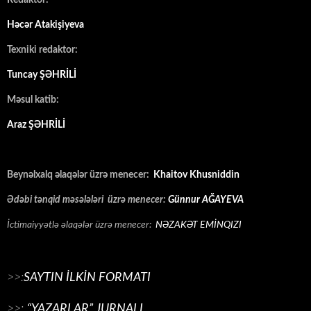
Redaktor:
Həcər Atakişiyeva
Texniki redaktor:
Tuncay ŞƏHRİLİ
Məsul katib:
Araz ŞƏHRİLİ
Beynəlxalq əlaqələr üzrə menecer:
Khaitov Khusniddin
Ədəbi tənqid məsələləri üzrə menecer:
Günnur AĞAYEVA
İctimaiyyətlə əlaqələr üzrə menecer:
NƏZAKƏT EMİNQIZI
>>:
SAYTIN İLKİN FORMATI
>>:
“YAZARLAR” JURNALI