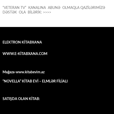
“VETERAN TV” KANALINA ABUNƏ OLMAQLA QAZİLƏRIMİZƏ
DƏSTƏK OLA BİLƏRİK: >>>>
ELEKTRON KİTABXANA
WWW.E-KİTABXANA.COM
Mağaza-www.kitabevim.az
“NOVELLA” KİTAB EVİ – ELMLƏR FİLİALI
SATIŞDA OLAN KİTAB: