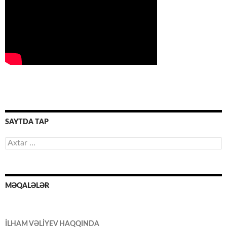
SAYTDA TAP
Axtarış:
MƏQALƏLƏR
İLHAM VƏLİYEV HAQQINDA