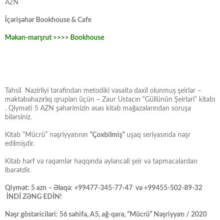
AZN
İçərişəhər Bookhouse & Cafe
Məkan-marşrut >>>> Bookhouse
Təhsil Nazirliyi tərəfindən metodiki vəsaitə daxil olunmuş şeirlər –
məktəbəhazırlıq qrupları üçün – Zaur Ustacın “Güllünün Şeirləri” kitabı
. Qiyməti 5 AZN şəhərimizin əsas kitab mağazalarından soruşa
bilərsiniz.
Kitab “Mücrü” nəşriyyatının
“Çoxbilmiş”
uşaq seriyasında nəşr
edilmişdir.
Kitab hərf və rəqəmlər haqqında əyləncəli şeir və tapmacalardan
ibarətdir.
Qiymət: 5 azn – Əlaqə: +99477-345-77-47 və +99455-502-89-32
İNDİ ZƏNG EDİN!
Nəşr göstəriciləri: 56 səhifə, A5, ağ-qara, “Mücrü” Nəşriyyatı / 2020