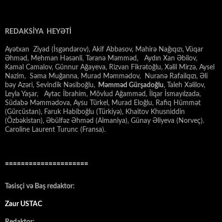
REDAKSİYA HEYƏTİ
Ayətxan Ziyad (İsgəndərov), Akif Abbasov, Mahirə Nağıqızı, Vüqar
Əhməd, Mehman Həsənli, Təranə Məmməd, Aydın Xan Əbilov,
Kamal Camalov, Günnur Ağayeva, Rizvan Fikrətoğlu, Xəlil Mirzə, Aysel
Nazim, Səma Muğanna, Murad Məmmədov, Nuranə Rafailqızı, Əli
bəy Azəri, Sevindik Nəsiboğlu,
Məmməd Gürşadoğlu
, Taleh Xəlilov,
Leyla Yaşar, Aytac İbrahim, Mövlud Ağamməd, İlqar İsmayılzadə,
Südabə Məmmədova, Aysu Türkel, Murad Eloğlu, Rafiq Hümmət
(Gürcüstan), Faruk Habiboğlu (Türkiyə), Khaitov Khusniddin
(Özbəkistan), Əbülfəz Əhməd (Almaniya), Günay Əliyeva (Norveç).
Caroline Laurent Turunc (Fransa).
=====================
Təsisçi və Baş redaktor:
Zaur USTAC