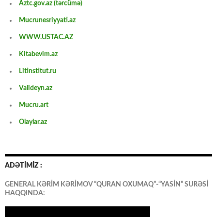
Aztc.gov.az (tərcümə)
Mucrunesriyyati.az
WWW.USTAC.AZ
Kitabevim.az
Litinstitut.ru
Valideyn.az
Mucru.art
Olaylar.az
ADƏTİMİZ :
GENERAL KƏRİM KƏRİMOV “QURAN OXUMAQ”-“YASİN” SURƏSİ
HAQQINDA: