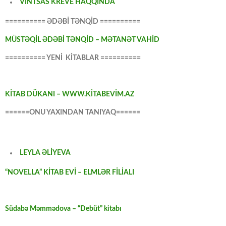
VİNTSAS KREVE HAQQINDA
========== ƏDƏBİ TƏNQİD ==========
MÜSTƏQİL ƏDƏBİ TƏNQİD – MƏTANƏT VAHİD
========== YENİ KİTABLAR ==========
KİTAB DÜKANI – WWW.KİTABEVİM.AZ
======ONU YAXINDAN TANIYAQ======
LEYLA ƏLİYEVA
“NOVELLA” KİTAB EVİ – ELMLƏR FİLİALI
Südabə Məmmədova – “Debüt” kitabı