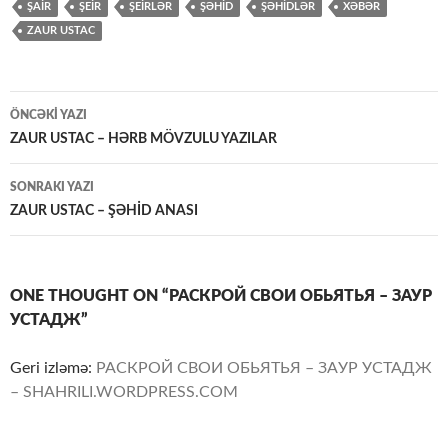
ŞAİR
ŞEİR
ŞEİRLƏR
ŞƏHİD
ŞƏHİDLƏR
XƏBƏR
ZAUR USTAC
Yazılar
ÖNCƏKI YAZI
üzrə
ZAUR USTAC – HƏRB MÖVZULU YAZILAR
naviqasiya
SONRAKI YAZI
ZAUR USTAC – ŞƏHİD ANASI
ONE THOUGHT ON “РАСКРОЙ СВОИ ОБЬЯТЬЯ – ЗАУР
УСТАДЖ”
Geri izləmə:
РАСКРОЙ СВОИ ОБЬЯТЬЯ – ЗАУР УСТАДЖ
– SHAHRILI.WORDPRESS.COM