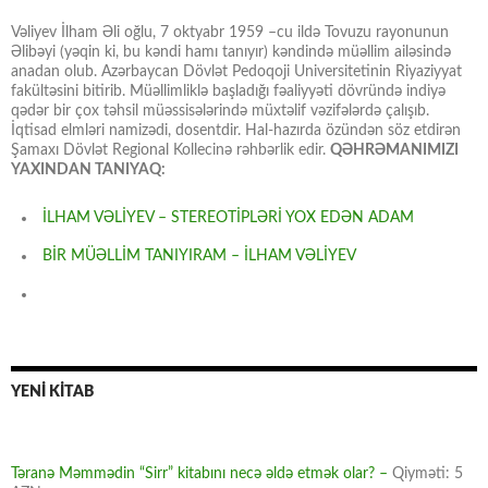
Vəliyev İlham Əli oğlu, 7 oktyabr 1959 –cu ildə Tovuzu rayonunun
Əlibəyi (yəqin ki, bu kəndi hamı tanıyır) kəndində müəllim ailəsində
anadan olub. Azərbaycan Dövlət Pedoqoji Universitetinin Riyaziyyat
fakültəsini bitirib. Müəllimliklə başladığı fəaliyyəti dövründə indiyə
qədər bir çox təhsil müəssisələrində müxtəlif vəzifələrdə çalışıb.
İqtisad elmləri namizədi, dosentdir. Hal-hazırda özündən söz etdirən
Şamaxı Dövlət Regional Kollecinə rəhbərlik edir.
QƏHRƏMANIMIZI
YAXINDAN TANIYAQ:
İLHAM VƏLİYEV – STEREOTİPLƏRİ YOX EDƏN ADAM
BİR MÜƏLLİM TANIYIRAM – İLHAM VƏLİYEV
YENİ KİTAB
Təranə Məmmədin “Sirr” kitabını necə əldə etmək olar? –
Qiyməti: 5