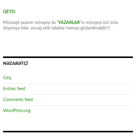
QEYD:
Müstəqil yazarın mövqeyi ilə “
YAZARLAR
“ın mövqeyi üst-üstə
düşməyə bilər, ancaq etik tələblər həmişə gözlənilməlidir!!!
NƏZARƏTÇİ
Giriş
Entries feed
Comments feed
WordPress.org