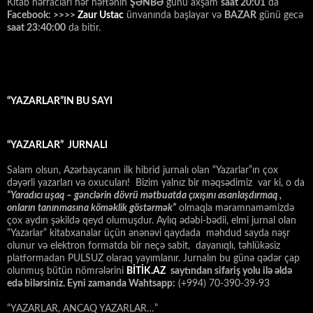
Kitab hərracları hər həftənin
ŞƏNBƏ
günü axşam
saat 20:01
da
Facebook: >>>>
Zaur Ustac
ünvanında başlayar və
BAZAR
günü gecə
saat 23:40:00
da bitir.
“YAZARLAR”IN BU SAYI
“YAZARLAR” JURNALI
Salam olsun, Azərbaycanın ilk hibrid jurnalı olan “Yazarlar”ın çox
dəyərli yazarları və oxucuları! Bizim yalnız bir məqsədimiz var ki, o da
“
Yaradıcı uşaq – gәnclәrin dövrü mәtbuatda çıxışını asanlaşdırmaq ,
onların tanınmasına kömәklik göstәrmәk”
olmaqla məramnaməmizdə
çox aydın şəkildə qeyd olumuşdur. Aylıq ədəbi-bədii, elmi jurnal olan
“Yazarlar” kitabxanalar üçün ənənəvi qaydada məhdud sayda nəşr
olunur və elektron formatda bir neçə sabit, dayanıqlı, təhlükəsiz
platformadan PULSUZ olaraq yayımlanır. Jurnalın bu günə qədər çap
olunmuş bütün nömrələrini
BİTİK.AZ
saytından sifariş yolu ilə əldə
edə bilərsiniz. Eyni zamanda Wahtsapp:
(+994) 70-390-39-93
“YAZARLAR, ANCAQ YAZARLAR…”