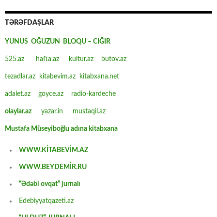
TƏRƏFDAŞLAR
YUNUS OĞUZUN BLOQU – CIĞIR
525.az
hafta.az
kultur.az
butov.az
tezadlar.az
kitabevim.az
kitabxana.net
adalet.az
goyce.az
radio-kardeche
olaylar.az
yazar.in
mustaqil.az
Mustafa Müseyiboğlu adına kitabxana
WWW.KİTABEVİM.AZ
WWW.BEYDEMİR.RU
“Ədəbi ovqat” jurnalı
Edebiyyatqazeti.az