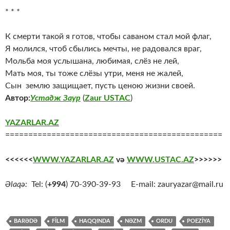
* * *
К смерти такой я готов, чтобы саваном стал мой флаг,
Я молился, чтоб сбылись мечты, не радовался враг,
Мольба моя услышана, любимая, слёз не лей,
Мать моя, ты тоже слёзы утри, меня не жалей,
Сын землю защищает, пусть ценою жизни своей.
Автор:
Устадж Заур
(
Zaur USTAC
)
YAZARLAR.AZ
===============================================
<<<<<<
WWW.YAZARLAR.AZ
və
WWW.USTAC.AZ
>>>>>>
Əlaqə:
Tel: (
+994
) 70-390-39-93 E-mail: zauryazar@mail.ru
BARƏDƏ
FİLM
HAQQINDA
NƏZM
ORDU
POEZİYA