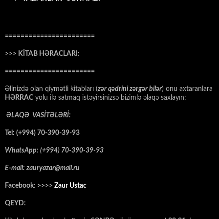
=======================
>>> KİTAB HƏRACLARI:
=======================
Əlinizdə olan qiymətli kitabları (
zər qədrini zərgər bilər
) onu axtaranlara
HƏRRAC
yolu ilə satmaq istəyirsinizsə bizimlə əlaqə saxlayın:
ƏLAQƏ VASİTƏLƏRİ:
Tel: (+994) 70-390-39-93
WhatsApp: (+994) 70-390-39-93
E-mail: zauryazar@mail.ru
Facebook: >>>>
Zaur Ustac
QEYD: