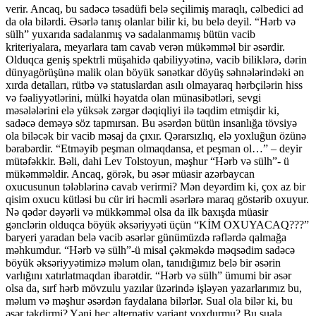
verir. Ancaq, bu sadəcə təsadüfi belə seçilimiş maraqlı, cəlbedici ad
da ola bilərdi. Əsərlə tanış olanlar bilir ki, bu belə deyil. “Hərb və
sülh” yuxarıda sadalanmış və sadalanmamış bütün vacib
kriteriyalara, meyarlara tam cavab verən mükəmməl bir əsərdir.
Olduqca geniş spektrli müşahidə qabiliyyətinə, vacib biliklərə, dərin
dünyagörüşünə malik olan böyük sənətkar döyüş səhnələrindəki ən
xırda detalları, rütbə və statuslardan asılı olmayaraq hərbçilərin hiss
və fəaliyyətlərini, mülki həyatda olan münasibətləri, sevgi
məsələlərini elə yüksək zərgər dəqiqliyi ilə təqdim etmişdir ki,
sadəcə deməyə söz tapmırsan. Bu əsərdən bütün insanlığa tövsiyə
ola biləcək bir vacib məsaj da çıxır. Qərarsızlıq, elə yoxluğun özünə
bərabərdir. “Etməyib peşman olmaqdansa, et peşman ol…” – deyir
mütəfəkkir. Bəli, dahi Lev Tolstoyun, məşhur “Hərb və sülh”- ü
mükəmməldir. Ancaq, görək, bu əsər müasir azərbaycan
oxucusunun tələblərinə cavab verirmi? Mən deyərdim ki, çox az bir
qisim oxucu kütləsi bu cür iri həcmli əsərlərə maraq göstərib oxuyur.
Nə qədər dəyərli və mükkəmməl olsa da ilk baxışda müasir
gənclərin olduqca böyük əksəriyyəti üçün “KİM OXUYACAQ???”
baryeri yaradan belə vacib əsərlər günümüzdə rəflərdə qalmağa
məhkumdur. “Hərb və sülh”-ü misal çəkməkdə məqsədim sadəcə
böyük əksəriyyətimizə məlum olan, tanıdığımız belə bir əsərin
varlığını xatırlatmaqdan ibarətdir. “Hərb və sülh” ümumi bir əsər
olsa da, sırf hərb mövzulu yazılar üzərində işləyən yazarlarımız bu,
məlum və məşhur əsərdən faydalana bilərlər. Sual ola bilər ki, bu
əsər təkdirmi? Yəni heç alternativ variant yoxdurmu? Bu suala