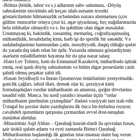
-Bölmə (bölük, tabor və s.) adlarının səhv salınması, -Döyüş
səhnələrinin təsvirində adı keçən silah-sursatın texniki
göstəricilərinin bilməməzlik ucbatından nəzərə alınmaması (çox
gülünc mənzərlər ortaya çıxır ki, əgər qiyaslasaq, heç nağıllarımızda
belə söhbətlər olmayıb) və s. bu qəbildən olan digər məsələlər.
Unutmayaq ki, həkimlik, rəssamlıq, memarlıq, coğrafiyaşünaslıq,
mühəndislik, hesabdarlıq kimi, hərb işi də spesfik bir sənətdir. Və
sadaladıqlarımın hamısından çətin, məsuliyyətli, dəqiq olduğu qədər
də yaradıcılıq tələb edən bir işdir. Yuxarıda nümunə göstərdiyimiz
əsərlərin müəlliflərinin həyatına bir də qısa nəzər salaq:
-Həm Lev Tolstoy, həm də Emmanuil Kazakeviç müharibədə iştirak
etmiş, real qanlı döyüş səhnələrinin və bütün digər proseslərin canlı
şahidi olmuş peşəkar zabit idi.
-Həsən Seyidbəyli və İmran Qasımovun ömürlərinin yeniyetməlik-
gənclik çağları, təhsil illəri, demək olar ki, şəxsiyyət kimi
formalaşdıqları vaxtlar müharibənin ən amansız, qızğın dövrlərinə
təsadüf edir. Məncə, bu nəsil yaradıcı insanlar üçün “onlar
müharibənin şinelindən çıxmışdılar” ifadəsi vəziyyəti tam izah edir.
Üstəgəl bu şəxslər daim yazdıqlarını ilk öncə bir-birlərinə oxuyur,
cavabdeh qurumların qarşısına çıxmazdan əvvəl dost-tanışdan
məsləhət alırdılar.
-Müasirimiz Aqil Abbas – Qarabağ həsrəti-dərdi ilə qovrulan həsas,
şair ürəkli qələm adamı və eyni zamanda Birinci Qarabağ
Müharibəsinin başlandığı ilk gündən istər-istəməz daim baş verən