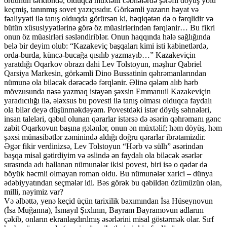
ordunun tərkibndə, olduqca müxtəlif cəbhələrdə şərəfli döyüş yolu
keçmiş, tanınmış sovet yazıçısıdır. Görkəmli yazarın həyat və
fəaliyyəti ilə tanış olduqda görürsən ki, həqiqətən də o fərqlidir və
bütün xüsusiyyətlərinə görə öz müasirlərindən fərqlənir… Bu fikri
onun öz müasirləri səsləndiriblər. Onun haqqında hələ sağlığında
belə bir deyim olub: “Kazakeviç başqaları kimi isti kabinetlərdə,
orda-burda, küncə-bucağa qısılıb yazmayıb…” Kazakeviçin
yaratdığı Oqarkov obrazı dahi Lev Tolstoyun, məşhur Qabriel
Qarsiya Markesin, görkəmli Dino Bussatinin qəhrəmanlarından
nümunə ola biləcək dərəcədə fərqlənir. Əlinə qələm alıb hərb
mövzusunda nəsə yazmaq istəyən şəxsin Emmanuil Kazakeviçin
yaradıcılığı ilə, ələxsus bu povesti ilə tanış olması olduqca faydalı
ola bilər deyə düşünməkdəyəm. Povestdəki istər döyüş səhnələri,
insan taleləri, qəbul olunan qərarlar istərsə də əsərin qəhrəmanı gənc
zabit Oqarkovun başına gələnlər, onun ən müxtəlif; həm döyüş, həm
şəxsi münasibətlər zəminində aldığı doğru qərarlar ibrətamizdir.
Əgər fikir verdinizsə, Lev Tolstoyun “Hərb və sülh” əsərindən
başqa misal gətirdiyim və əslində ən faydalı ola biləcək əsərlər
sırasında adı hallanan nümunələr ikisi povest, biri isə o qədər də
böyük həcmli olmayan roman oldu. Bu nümunələr xarici – dünya
ədəbiyyatından seçmələr idi. Bəs görək bu qəbildən özümüzün olan,
milli, nəyimiz var?
Və əlbəttə, yenə keçid üçün tarixilik baxımından İsa Hüseynovun
(İsa Muğanna), İsmayıl Şıxlının, Bayram Bayramovun adlarını
çəkib, onların ekranlaşdırılmış əsərlərini misal göstərmək olar. Sırf