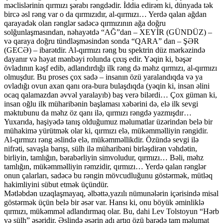
məclislərinin qırmızı şərabı rəngdədir. İddia edirəm ki, dünyada tək
bircə əsl rəng var o da qırmızıdır, al-qırmızı… Yerdə qalan ağdan
qarayadək olan rənglər sadəcə qırmızının ağa doğru
solğunlaşmasından, nəhayətdə “AĞ”dan – XEYİR (GÜNDÜZ) –
və qaraya doğru tündləşməsindən sonda “QARA” dan – ŞƏR
(GECƏ) – ibarətdir. Al-qırmızı rəng bu spektrin düz mərkəzində
dayanır və həyat mənbəyi rolunda çıxış edir. Yəqin ki, bəşər
övladının kəşf edib, adlandırdığı ilk rəng də məhz qırmızı, al-qırmızı
olmuşdur. Bu proses çox sadə – insanın özü yaralandıqda və ya
ovladığı ovun axan qanı ora-bura bulaşdıqda (yəqin ki, insan əlini
ocaq qalamazdan əvvəl yaralayıb) baş verə bilərdi… Çox güman ki,
insan oğlu ilk müharibənin başlaması xəbərini də, elə ilk sevgi
məktubunu da məhz öz qanı ilə, qırmızı rəngdə yazmışdır…
Yuxarıda, haşiyədə tanış olduğumuz məlumatlar üzərindən belə bir
mühakimə yürütmək olar ki, qırmızı elə, mükəmməlliyin rəngidir.
Al-qırmızı rəng əslində elə, mükəmməllikdir. Özündə sevgi ilə
nifrəti, savaşla barışı, sülh ilə müharibəni birləşdirən vəhdətin,
birliyin, tamlığın, bərabərliyin simvoludur, qırmızı… Bəli, məhz
tamlığın, mükəmməlliyin rəmzidir, qırmızı… Yerdə qalan rənglər
onun çalarları, sadəcə bu rəngin mövcudluğunu göstərmək, mütləq
hakimliyini sübut etmək üçündür.
Mətləbdən uzaqlaşmayaq, əlbəttə,yazılı nümunələrin içərisində misal
göstərmək üçün belə bir əsər var. Hansı ki, onu böyük əminliklə
qırmızı, mükəmməl adlandırmaq olar. Bu, dahi Lev Tolstoyun “Hərb
və sülh” əsəridir. Əslində əsərin adı artıq özü barədə tam məlumat