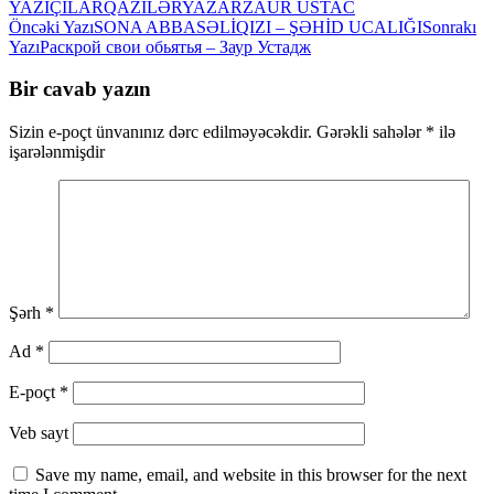
YAZIÇILAR
QAZİLƏR
YAZAR
ZAUR USTAC
Yazılar
Öncəki Yazı
SONA ABBASƏLİQIZI – ŞƏHİD UCALIĞI
Sonrakı
Yazı
Раскрой свои обьятья – Заур Устадж
üzrə
naviqasiya
Bir cavab yazın
Sizin e-poçt ünvanınız dərc edilməyəcəkdir.
Gərəkli sahələr
*
ilə
işarələnmişdir
Şərh
*
Ad
*
E-poçt
*
Veb sayt
Save my name, email, and website in this browser for the next