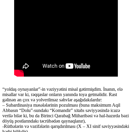
“yoldaş oynayanlar”-in vəziyyətini misal gətirmişdim. İnanın, elə
misallar var ki, rəqqaslar onların yanında toya getməlidir. Rast
gəlinən ən çox və yolverilməz səhvlər aşağıdakılardır:
– Subardinasiya məsələlərinin pozulması (buna maksimum Aqil
Abbasın “Dolu”-sundakı “Komandir” xitabı səviyyəsində icazə
verilə bilər ki, bu da Birinci Qarabağ Müharibəsi və hal-hazırda bəzi
döyüş postlarındakı təcrübədən qaynaqlanır),
-Rütbələrin və vəzifələrin qarışdırılması (X – XI sinif səviyyəsindəki
hərbi bilikdir),