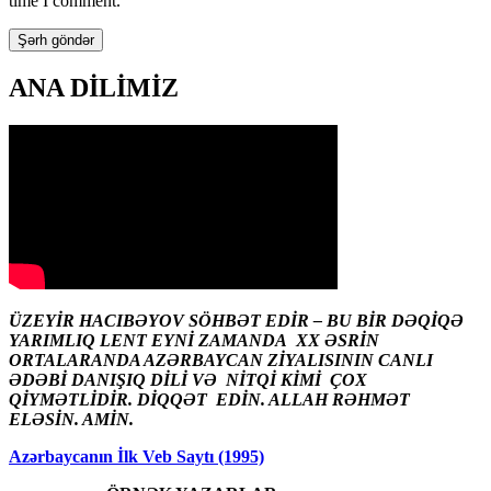
time I comment.
ANA DİLİMİZ
ÜZEYİR HACIBƏYOV SÖHBƏT EDİR – BU BİR DƏQİQƏ
YARIMLIQ LENT EYNİ ZAMANDA XX ƏSRİN
ORTALARANDA AZƏRBAYCAN ZİYALISININ CANLI
ƏDƏBİ DANIŞIQ DİLİ VƏ NİTQİ KİMİ ÇOX
QİYMƏTLİDİR. DİQQƏT EDİN. ALLAH RƏHMƏT
ELƏSİN. AMİN.
Azərbaycanın İlk Veb Saytı (1995)