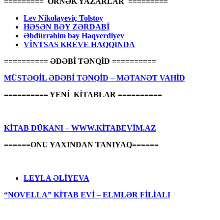
========= ÖRNƏK YAZARLAR =========
Lev Nikolayeviç Tolstoy
HƏSƏN BƏY ZƏRDABİ
Əbdürrəhim bəy Haqverdiyev
VİNTSAS KREVE HAQQINDA
========== ƏDƏBİ TƏNQİD ==========
MÜSTƏQİL ƏDƏBİ TƏNQİD – MƏTANƏT VAHİD
========== YENİ KİTABLAR ==========
KİTAB DÜKANI – WWW.KİTABEVİM.AZ
======ONU YAXINDAN TANIYAQ======
LEYLA ƏLİYEVA
“NOVELLA” KİTAB EVİ – ELMLƏR FİLİALI