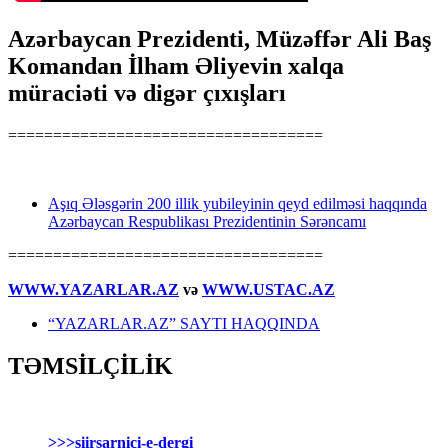
Azərbaycan Prezidenti, Müzəffər Ali Baş
Komandan İlham Əliyevin xalqa
müraciəti və digər çıxışları
===================================
Aşıq Ələsgərin 200 illik yubileyinin qeyd edilməsi haqqında
Azərbaycan Respublikası Prezidentinin Sərəncamı
===================================
WWW.YAZARLAR.AZ
və
WWW.USTAC.AZ
“YAZARLAR.AZ” SAYTI HAQQINDA
TƏMSİLÇİLİK
>>>siirsarnici-e-dergi