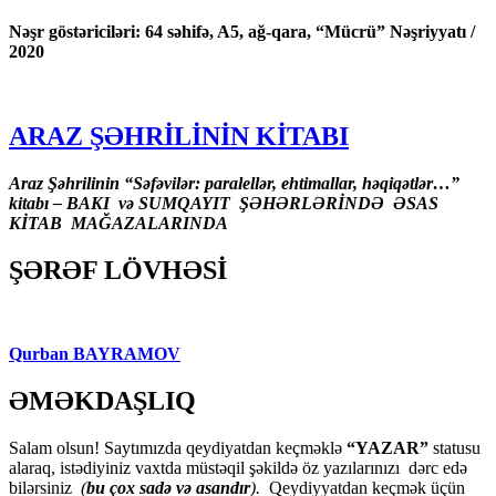
Nəşr göstəriciləri: 64 səhifə, A5, ağ-qara, “Mücrü” Nəşriyyatı /
2020
ARAZ ŞƏHRİLİNİN KİTABI
Araz Şəhrilinin “Səfəvilər: paralellər, ehtimallar, həqiqətlər…”
kitabı – BAKI və SUMQAYIT ŞƏHƏRLƏRİNDƏ ƏSAS
KİTAB MAĞAZALARINDA
ŞƏRƏF LÖVHƏSİ
Qurban BAYRAMOV
ƏMƏKDAŞLIQ
Salam olsun! Saytımızda qeydiyatdan keçməklə
“YAZAR”
statusu
alaraq, istədiyiniz vaxtda müstəqil şəkildə öz yazılarınızı dərc edə
bilərsiniz
(
bu çox sadə və asandır
).
Qeydiyyatdan keçmək üçün