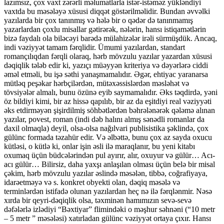
lazımsız, çox vaxt zərərli məlumatlarla istər-istəməz yükləndiyi
vaxtda bu məsələyə xüsusi diqqət göstərilməlidir. Bundan əvvəlki
yazılarda bir çox tanınmış və hələ bir o qədər də tanınmamış
yazarlardan çoxlu misallar gətirərək, nələrin, hansı istiqamətlərin
bizə faydalı ola biləcəyi barədə mülahizələr irəli sürmüşdük. Ancaq,
indi vəziyyət tamam fərqlidir. Ümumi yazılardan, standart
romançılıqdan fərqli olaraq, hərb mövzulu yazılar yazardan xüsusi
dəqiqlik tələb edir ki, yazıçı müəyyən kriteriya və dəyərlərə ciddi
əməl etməli, bu işə səthi yanaşmamalıdır. Əgər, ehtiyac yaranarsa
mütləq peşəkar hərbçilərdən, mütəxəssislərdən məsləhət və
tövsiyələr almalı, bunu özünə eyib saymamalıdır. Əks təqdirdə, yəni
öz bildiyi kimi, bir az hissə qapılıb, bir az da eşitdiyi real vəziyyəti
əks etdirməyən şişirdilmiş söhbətlərdən bəhrələnərək qələmə alınan
yazılar, povest, roman (indi dəb halını almış sənədli romanlar da
daxil olmaqla) deyil, olsa-olsa nağılvari publisistika şəklində, çox
gülünc formada təzahür edir. Və əlbəttə, bunu çox az sayda oxucu
kütləsi, o kütlə ki, onlar işin əsli ilə maraqlanır, bu yeni kitabı
oxumaq üçün büdcələrindən pul ayırır, alır, oxuyur və gülür… Acı-
acı gülür… Bilirsiz, daha yaxşı anlaşılan olması üçün belə bir misal
çəkim, hərb mövzulu yazılar əslində məsələn, tibbə, coğrafiyaya,
idarəetməyə və s. konkret obyekti olan, dəqiq məsələ və
terminlərdən istifadə olunan yazılardan heç nə ilə fərqlənmir. Nəsə
xırda bir qeyri-dəqiqlik olsa, təxminən hamımızın sevə-sevə
dəfələrlə izlədiyi “Bəxtiyar” flimindəki o məşhur səhnəni (“10 metr
– 5 metr ” məsələsi) xatırladan gülünc vəziyyət ortaya çıxır. Hansı