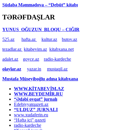
Südabə Məmmədova – “Debüt” kitabı
TƏRƏFDAŞLAR
YUNUS OĞUZUN BLOQU – CIĞIR
525.az
hafta.az
kultur.az
butov.az
tezadlar.az
kitabevim.az
kitabxana.net
adalet.az
goyce.az
radio-kardeche
olaylar.az
yazar.in
mustaqil.az
Mustafa Müseyiboğlu adına kitabxana
WWW.KİTABEVİM.AZ
WWW.BEYDEMİR.RU
“Ədəbi ovqat” jurnalı
Edebiyyatqazeti.az
“ULDUZ” JURNALI
www.xudaferin.eu
“Həftə içi” qəzeti
radio-kardeche