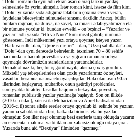
“Dolu” romanı da eyni adlı ekran əsəri olaraq tarixin yaddaş
səhnəsində öz yerini almışdır. İstər roman kimi, istərsə də film kimi
“Dolu” yuxarıda sadaladığımız tələblərin çoxuna cavab verən,
faydalana biləcəyimiz nümunələr sırasına daxildir. Ancaq, bütün
bunlara rəğmən, nə dünya, nə sovet, nə müasir ədəbiyyatımızda elə
bir nümunə yoxdur ki, bundan əvvəlki – on beşinci – “Yazarlar və
yazılar” adlı yazıda “Əli və Nino” kimi misal gətirib, nümunə
göstərəsən. İndi mükəmməl yazı ortaya qoymaq istəyən yazar,
“Hərb və sülh”-dən, “Двое в степи” – dən, “Uzaq sahillərdə”-dən,
“Dolu”-dan eyni dərəcədə bəhrələnib, təxminən 70 – 80 səhifə
həcmində iri həcmli povestlər və ya yığcam romanlar ortaya
qoymaqla dövrümüzün standartlarını yaratmalıdırlar.
Demək olmaz ki, heç bir iş görülməyib, əksinə çox iş görülüb.
Müxtəlif yaş təbəqələrindən olan çoxlu yazarlarımız öz səyləri,
vəsaitləri hesabına nələrsə etməyə çalışırlar. Hələ ötən əsrin 90-cı
illərindən başlayaraq, müharibə, onun gətirdiyi problemlər,
cəmiyyətdə törətdiyi fəsadlar haqqında hekayələr, povestlər,
romanlar, publisistik yazılar yazılmağa başlayıb. Son on illikdə
(2010-cu ildən), xüsusi ilə Mübarizdən və Aprel hadisələrindən
(2016-cı il) sonra silsilə əsərlər ortaya qoyulub ki, əslində bu yazının
yaranma səbəblərindən biri, bəlkə də birincisi elə bu yazılar
olmuşdur. Son illər nəşr olunmuş bəzi əsərlərlə tanış olduqda yazarın
ən elementar məlumat və biliklərdən xəbərsiz olduğu ortaya çıxır.
Yuxarıda buna aid “Bəxtiyar” filmindən “qazmaçı”