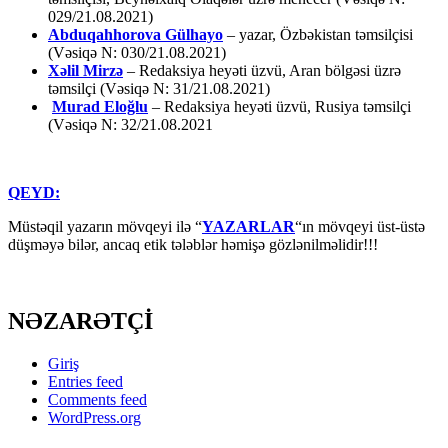
029/21.08.2021)
Abduqahhorova Gülhayo
– yazar, Özbəkistan təmsilçisi
(Vəsiqə N: 030/21.08.2021)
Xəlil Mirzə
– Redaksiya heyəti üzvü, Aran bölgəsi üzrə
təmsilçi (Vəsiqə N: 31/21.08.2021)
Murad Eloğlu
– Redaksiya heyəti üzvü, Rusiya təmsilçi
(Vəsiqə N: 32/21.08.2021
QEYD:
Müstəqil yazarın mövqeyi ilə “
YAZARLAR
“ın mövqeyi üst-üstə
düşməyə bilər, ancaq etik tələblər həmişə gözlənilməlidir!!!
NƏZARƏTÇİ
Giriş
Entries feed
Comments feed
WordPress.org