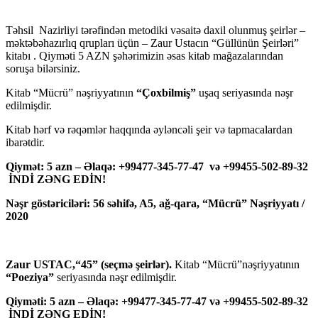
Təhsil Nazirliyi tərəfindən metodiki vəsaitə daxil olunmuş şeirlər –
məktəbəhazırlıq qrupları üçün – Zaur Ustacın “Güllünün Şeirləri”
kitabı . Qiyməti 5 AZN şəhərimizin əsas kitab mağazalarından
soruşa bilərsiniz.
Kitab “Mücrü” nəşriyyatının
“Çoxbilmiş”
uşaq seriyasında nəşr
edilmişdir.
Kitab hərf və rəqəmlər haqqında əyləncəli şeir və tapmacalardan
ibarətdir.
Qiymət: 5 azn – Əlaqə: +99477-345-77-47 və +99455-502-89-32
İNDİ ZƏNG EDİN!
Nəşr göstəriciləri: 56 səhifə, A5, ağ-qara, “Mücrü” Nəşriyyatı /
2020
Zaur USTAC,“45” (seçmə şeirlər).
Kitab “Mücrü”nəşriyyatının
“Poeziya”
seriyasında nəşr edilmişdir.
Qiyməti: 5 azn – Əlaqə: +99477-345-77-47 və +99455-502-89-32
İNDİ ZƏNG EDİN!