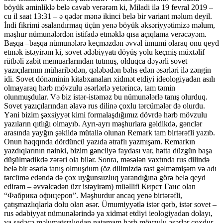
böyük əminliklə belə cavab verərəm ki, Miladi ilə 19 fevral 2019 –
cu il saat 13:31 – ə qədər mənə ikinci belə bir variant məlum deyil.
İndi fikrimi əsalandırmaq üçün yenə böyük əksəriyyətimizə məlum,
məşhur nümunələrdən istifadə etməklə qısa açıqlama verəcəyəm.
Başqa –başqa nümunələrə keçməzdən əvvəl ümumi olaraq onu qeyd
etmək istəyirəm ki, sovet ədəbiyyatı döyüş yolu keçmiş müxtəlif
rütbəli zabit memuarlarından tutmuş, olduqca dəyərli sovet
yazıçılarının müharibədən, qələbədən bəhs edən əsərləri ilə zəngin
idi. Sovet dönəminin kitabxanaları xidmət etdiyi ideologiyadan asılı
olmayaraq hərb mövzulu əsərlərlə yetərincə, tam təmin
olunmuşdular. Və biz istər-istəməz bu nümunələrlə tanış olurduq.
Sovet yazıçılarından əlavə rus dilinə çoxlu tərcümələr də olurdu.
Yəni bizim şəxsiyyət kimi formalaşdığımız dövrdə hərb mövzulu
yazıların qıtlığı olmayıb. Ayrı-ayrı məşhurlara gəldikdə, gənclər
arasında yayğın şəkildə mütaliə olunan Remark tam birtərəfli yazıb.
Onun haqqında dördüncü yazıda ətraflı yazmışam. Remarkın
yazdıqlarının nəinki, bizim gəncliyə faydası var, hətta düzgün başa
düşülmədikdə zərəri ola bilər. Sonra, məsələn vaxtında rus dilində
belə bir əsərlə tanış olmuşdum (öz dilimizdə rast gəlməmişəm və adı
tərcümə edəndə də çox uyğunsuzluq yarandığına görə belə qeyd
edirəm – əvvəlcədən üzr istəyirəm) müəllifi Кирст Ганс olan
“Фабрика офицеров”. Məşhurdur ancaq yenə birtərəfli,
çatışmazlıqlarla dolu olan əsər. Ümumiyyətlə istər qərb, istər sovet –
rus ədəbiyyat nümunələrində ya xidmət etdiyi ieologiyadan dolayı,
ya sadəcə məlumatsızlıqdan natamam hərb mövzulu əsərlər çoxdur.