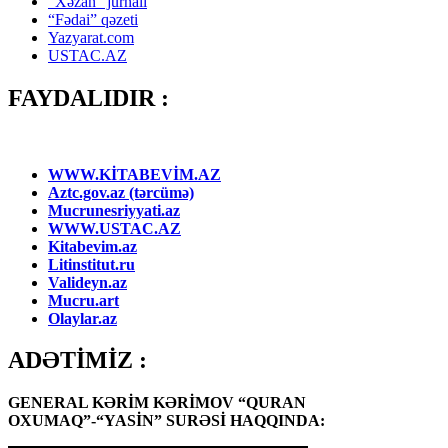
“Xəzan” jurnalı
“Fədai” qəzeti
Yazyarat.com
USTAC.AZ
FAYDALIDIR :
WWW.KİTABEVİM.AZ
Aztc.gov.az (tərcümə)
Mucrunesriyyati.az
WWW.USTAC.AZ
Kitabevim.az
Litinstitut.ru
Valideyn.az
Mucru.art
Olaylar.az
ADƏTİMİZ :
GENERAL KƏRİM KƏRİMOV “QURAN
OXUMAQ”-“YASİN” SURƏSİ HAQQINDA: