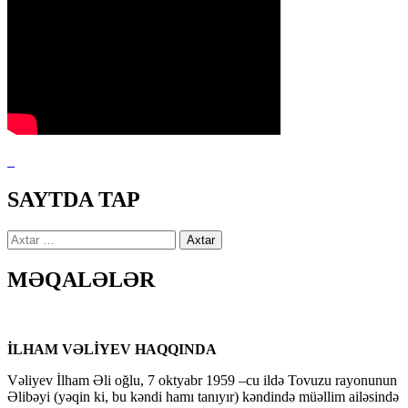
SAYTDA TAP
Axtarış:
MƏQALƏLƏR
İLHAM VƏLİYEV HAQQINDA
Vəliyev İlham Əli oğlu, 7 oktyabr 1959 –cu ildə Tovuzu rayonunun
Əlibəyi (yəqin ki, bu kəndi hamı tanıyır) kəndində müəllim ailəsində