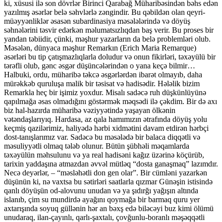
ki, xüsusi ilə son dövrlər Birinci Qarabağ Müharibəsindən bəhs edən
yazılmış əsərlər belə səhvlərlə zəngindir. Bu qəbildən olan qeyri-
müəyyənliklər əsasən subardinasiya məsələlərində və döyüş
səhnələrini təsvir edərkən məlumatsızlıqdan baş verir. Bu proses bir
yandan təbiidir, çünki, məşhur yazarların da belə problemləri olub.
Məsələn, dünyaca məşhur Remarkın (Erich Maria Remarque)
əsərləri bu tip çatışmazlıqlarla doludur və onun fikirləri, təxəyülü bir
tərəfli olub, gənc əsgər düşüncələrindən o yana keçə bilmir…
Halbuki, ordu, müharibə təkcə əsgərlərdən ibarət olmayıb, daha
mürəkkəb quruluşa malik bir təsisat və hadisədir. Hələlik bizim
Remarkla heç bir işimiz yoxdur. Misalı sadəcə ruh düşkünlüyünə
qapılmağa əsas olmadığını göstərmək məqsədi ilə çəkdim. Bir də axı
biz hal-hazırda müharibə vəziyyətində yaşayan ölkənin
vətəndaşlarıyıq. Hardasa, az qala hamımızın ətrafında döyüş yolu
keçmiş qazilərimiz, haliyədə hərbi xidmətini davam etdirən hərbçi
dost-tanışlarımız var. Sadəcə bu məsələdə bir balaca diqqətli və
məsuliyyətli olmaq tələb olunur. Bütün şübhəli məqamlarda
təxəyülün məhsulunu və ya real hadisəni kağız üzərinə köçürüb,
tarixin yaddaşına atmazdan əvvəl mütləq “dosta ganaşmaq” lazımdır.
Necə deyərlər, – “məsləhətli don gen olar”. Bir cümləni yazarkən
düşünün ki, nə vaxtsa bu sətirləri saatlarla qızmar Günəşin istisində
qanlı döyüşün od-alovunu unudan və ya şıdırğı yağışın altında
islanıb, çim su mundirdə ayağını qoymağa bir barmaq quru yer
axtarışında soyuq güllənin hər an bəxş edə biləcəyi buz kimi ölümü
unudaraq, ilan-çayınlı, qarlı-şaxtalı, çovğunlu-boranlı məşəqqətli