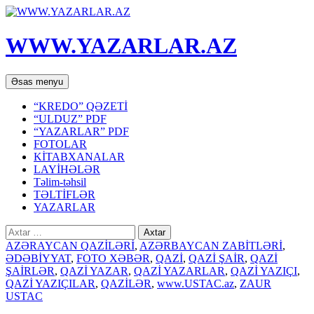
WWW.YAZARLAR.AZ
Axtar
Mühtəviyyata
Əsas menyu
keç
“KREDO” QƏZETİ
“ULDUZ” PDF
“YAZARLAR” PDF
FOTOLAR
KİTABXANALAR
LAYİHƏLƏR
Təlim-təhsil
TƏLTİFLƏR
YAZARLAR
Axtarış:
AZƏRAYCAN QAZİLƏRİ
,
AZƏRBAYCAN ZABİTLƏRİ
,
ƏDƏBİYYAT
,
FOTO XƏBƏR
,
QAZİ
,
QAZİ ŞAİR
,
QAZİ
ŞAİRLƏR
,
QAZİ YAZAR
,
QAZİ YAZARLAR
,
QAZİ YAZIÇI
,
QAZİ YAZIÇILAR
,
QAZİLƏR
,
www.USTAC.az
,
ZAUR
USTAC