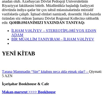
anadan olub. Azərbaycan Dövlət Pedoqoji Universitetinin
Riyaziyyat fakültəsini bitirib. Müəllimliklə başladığı fəaliyyəti
dövründə indiyə qədər bir çox təhsil müəssisələrində müxtəlif
vəzifələrdə çalışıb. İqtisad elmləri namizədi, dosentdir. Hal-hazırda
özündən söz etdirən Şamaxı Dövlət Regional Kollecinə rəhbərlik
edir.
QƏHRƏMANIMIZI YAXINDAN TANIYAQ:
İLHAM VƏLİYEV – STEREOTİPLƏRİ YOX EDƏN
ADAM
BİR MÜƏLLİM TANIYIRAM – İLHAM VƏLİYEV
YENİ KİTAB
Təranə Məmmədin “Sirr” kitabını necə əldə etmək olar? –
Qiyməti:
5 AZN
İçərişəhər Bookhouse & Cafe
Məkan-marşrut >>>> Bookhouse