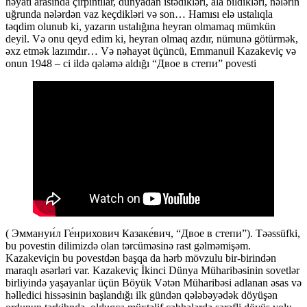
həyatı arasında çırpıntılar, dünyadan istədikləri, ala bildikləri, nələrin
uğrunda nələrdən vaz keçdikləri və son… Hamısı elə ustalıqla
təqdim olunub ki, yazarın ustalığına heyran olmamaq mümkün
deyil. Və onu qeyd edim ki, heyran olmaq azdır, nümunə götürmək,
əxz etmək lazımdır… Və nəhayət üçüncü, Emmanuil Kazakeviç və
onun 1948 – ci ildə qələmə aldığı “Двое в степи” povesti
( Эммануи́л Ге́нрихович Казаке́вич, “Двое в степи”). Təəssüfki,
bu povestin dilimizdə olan tərcüməsinə rast gəlməmişəm.
Kazakeviçin bu povestdən başqa da hərb mövzulu bir-birindən
maraqlı əsərləri var. Kazakeviç İkinci Dünya Müharibəsinin sovetlər
birliyində yaşayanlar üçün Böyük Vətən Müharibəsi adlanan əsas və
həlledici hissəsinin başlandığı ilk gündən qələbəyədək döyüşən