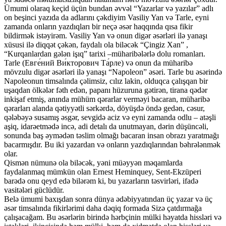
Ümumi olaraq keçid üçün bundan əvvəl “Yazarlar və yazılar” adlı
on beşinci yazıda da adlarını çəkdiyim Vasiliy Yan və Tarle, eyni
zamanda onların yazdıqları bir neçə əsər haqqında qısa fikir
bildirmək istəyirəm. Vasiliy Yan və onun digər əsərləri ilə yanaşı
xüsusi ilə diqqət çəkən, faydalı ola biləcək “Çingiz Xan” ,
“Kurqanlardan gələn işıq” tarixi –müharibələrlə dolu romanları.
Tarle (Евге́ний Ви́кторович Та́рле) və onun da müharibə
mövzulu digər əsərləri ilə yanaşı “Napoleon” əsəri. Tarle bu əsərində
Napoleonun timsalında çəlimsiz, cılız lakin, olduqca çalışqan bir
uşaqdan ölkələr fəth edən, papanı hüzuruna gətirən, tirana qədər
inkişaf etmiş, anında mühüm qərarlar verməyi bacaran, müharibə
qərarları alanda qətiyyətli sərkərdə, döyüşdə öndə gedən, cəsur,
qələbəyə susamış əsgər, sevgidə aciz və eyni zamanda odlu – atəşli
aşiq, idarəetmədə incə, adi detalı da unutmayan, dərin düşüncəli,
sonunda baş əymədən təslim olmağı bacaran insan obrazı yaratmağı
bacarmışdır. Bu iki yazardan və onların yazdıqlarından bəhrələnmək
olar.
Qismən nümunə ola biləcək, yəni müəyyən məqamlarda
faydalanmaq mümkün olan Ernest Heminquey, Sent-Ekzüperi
barədə onu qeyd edə bilərəm ki, bu yazarların təsvirləri, ifadə
vasitələri güclüdür.
Belə ümumi baxışdan sonra dünya ədəbiyyatından üç yazar və üç
əsər timsalında fikirlərimi daha dəqiq formada Sizə çatdırmağa
çalışacağam. Bu əsərlərin birində hərbçinin mülki həyatda hissləri və