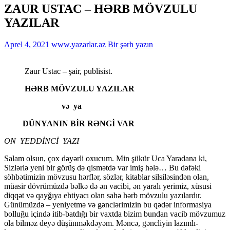
ZAUR USTAC – HƏRB MÖVZULU
YAZILAR
Aprel 4, 2021
www.yazarlar.az
Bir şərh yazın
Zaur Ustac – şair, publisist.
HƏRB MÖVZULU YAZILAR
və ya
DÜNYANIN BİR RƏNGİ VAR
ON YEDDİNCİ YAZI
Salam olsun, çox dəyərli oxucum. Min şükür Uca Yaradana ki,
Sizlərlə yeni bir görüş də qismətdə var imiş hələ… Bu dəfəki
söhbətimizin mövzusu hərflər, sözlər, kitablar silsiləsindən olan,
müasir dövrümüzdə bəlkə də ən vacibi, ən yaralı yerimiz, xüsusi
diqqət və qayğıya ehtiyacı olan sahə hərb mövzulu yazılardır.
Günümüzdə – yeniyetmə və gənclərimizin bu qədər informasiya
bolluğu içində itib-batdığı bir vaxtda bizim bundan vacib mövzumuz
ola bilməz deyə düşünməkdəyəm. Məncə, gəncliyin lazımlı-