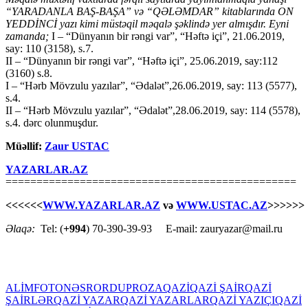
“YARADANLA BAŞ-BAŞA” və “QƏLƏMDAR” kitablarında ON
YEDDİNCİ yazı kimi müstəqil məqalə şəklində yer almışdır.
Eyni
zamanda;
I – “Dünyanın bir rəngi var”, “Həftə içi”, 21.06.2019,
say: 110 (3158), s.7.
II – “Dünyanın bir rəngi var”, “Həftə içi”, 25.06.2019, say:112
(3160) s.8.
I – “Hərb Mövzulu yazılar”, “Ədalət”,26.06.2019, say: 113 (5577),
s.4.
II – “Hərb Mövzulu yazılar”, “Ədalət”,28.06.2019, say: 114 (5578),
s.4. dərc olunmuşdur.
Müəllif:
Zaur USTAC
YAZARLAR.AZ
===============================================
<<<<<<
WWW.YAZARLAR.AZ
və
WWW.USTAC.AZ
>>>>>>
Əlaqə:
Tel: (
+994
) 70-390-39-93 E-mail: zauryazar@mail.ru
ALİM
FOTO
NƏSR
ORDU
PROZA
QAZİ
QAZİ ŞAİR
QAZİ
ŞAİRLƏR
QAZİ YAZAR
QAZİ YAZARLAR
QAZİ YAZIÇI
QAZİ