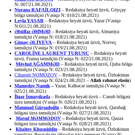
N: 007/21.08.2021)
Nuranə RAFAİLQIZI
– Redaksiya heyəti üzvü, Göyçay
bölgə təmsilçisi (Vəsiqə N: 010/21.08.2021)
Leyla YAŞAR
– Redaksiya heyəti üzvü, Yazar (Vəsiqə
N:011/21.08.2021)
Əbülfəz ƏHMƏD
– Redaksiya heyəti üzvü, Almaniya
təmsilçisi (Vəsiqə N: 018/21.08.2021)
Günay ƏLİYEVA
– Redaksiya heyəti üzvü, Norveç
təmsilçisi (Vəsiqə N: 019/21.08.2021)
CAROLİNE LAURENT TURUNC
– Redaksiya heyəti
üzvü, Fransa təmsilçisi (Vəsiqə N: 022/21.08.2021)
Mövlud AĞAMMƏD
– Redaksiya heyəti üzvü, Quba bölgə
təmsilçisi (Vəsiqə N: 023/21.08.2021)
Cihangir NOMOZOV
– Redaksiya heyəti üzvü, Özbəkistan
təmsilçisi (Vəsiqə N: 024/21.08.2021 –
Allah rəhmət eləsin
)
Mamedov Namik
–
Yazar, Kəlbəcər təmsilçisi (Vəsiqə N:
025/21.08.2021)
İlqar İsmayılzadə
–
Redaksiya heyəti üzvü – Cənub bölgəsi
üzrə təmsilçisi (Vəsiqə N: 026/21.08.2021)
Məmməd Gürşadoğlu
–
Redaksiya heyəti üzvü, Qarabağ
bölgəsi üzrə təmsilçisi (Vəsiqə N: 027/21.08.2021)
Murad MƏMMƏDOV
–
Redaksiya heyəti üzvü, Qazax
bölgəsi üzrə təmsilçisi (Vəsiqə N: 028/21.08.2021)
Khaitov Khusniddin
– Redaksiya heyəti üzvü, Özbəkistan
təmsilçisi, Beynəlxalq Əlaqələr üzrə menecer (Vəsiqə N: