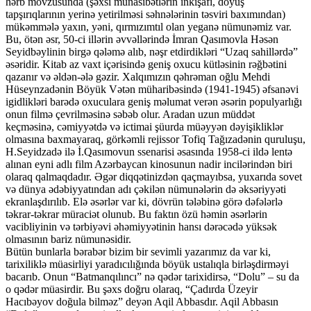
hərb mövzusunda (şəxsi münasibətlərin inkişafı, döyüş
tapşırıqlarının yerinə yetirilməsi səhnələrinin təsviri baxımından)
mükəmmələ yaxın, yəni, qırmızımtıl olan yeganə nümunəmiz var.
Bu, ötən əsr, 50-ci illərin əvvəllərində İmran Qasımovla Həsən
Seyidbəylinin birgə qələmə alıb, nəşr etdirdikləri “Uzaq sahillərdə”
əsəridir. Kitab az vaxt içərisində geniş oxucu kütləsinin rəğbətini
qazanır və əldən-ələ gəzir. Xalqımızın qəhrəman oğlu Mehdi
Hüseynzadənin Böyük Vətən müharibəsində (1941-1945) əfsanəvi
igidlikləri barədə oxuculara geniş məlumat verən əsərin populyarlığı
onun filmə çevrilməsinə səbəb olur. Aradan uzun müddət
keçməsinə, cəmiyyətdə və ictimai şüurda müəyyən dəyişikliklər
olmasına baxmayaraq, görkəmli rejissor Tofiq Tağızadənin quruluşu,
H.Seyidzadə ilə İ.Qasımovun ssenarisi əsasında 1958-ci ildə lentə
alınan eyni adlı film Azərbaycan kinosunun nadir incilərindən biri
olaraq qalmaqdadır. Əgər diqqətinizdən qaçmayıbsa, yuxarıda sovet
və dünya ədəbiyyatından adı çəkilən nümunələrin də əksəriyyəti
ekranlaşdırılıb. Elə əsərlər var ki, dövrün tələbinə görə dəfələrlə
təkrar-təkrar müraciət olunub. Bu faktın özü həmin əsərlərin
vacibliyinin və tərbiyəvi əhəmiyyətinin hansı dərəcədə yüksək
olmasının bariz nümunəsidir.
Bütün bunlarla bərabər bizim bir sevimli yazarımız da var ki,
tarixiliklə müasirliyi yaradıcılığında böyük ustalıqla birləşdirməyi
bacarıb. Onun “Batmanqılıncı” nə qədər tarixidirsə, “Dolu” – su da
o qədər müasirdir. Bu şəxs doğru olaraq, “Çadırda Üzeyir
Hacıbəyov doğula bilməz” deyən Aqil Abbasdır. Aqil Abbasın