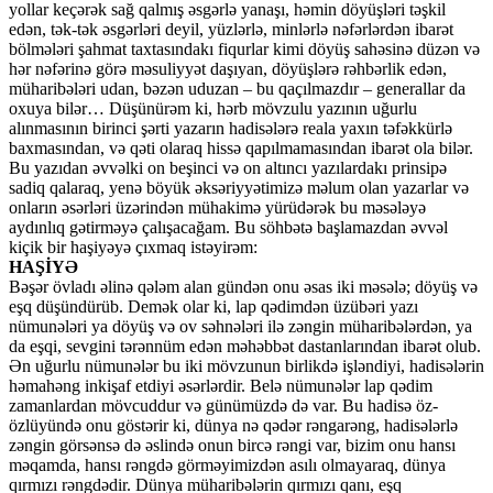
yollar keçərək sağ qalmış əsgərlə yanaşı, həmin döyüşləri təşkil
edən, tək-tək əsgərləri deyil, yüzlərlə, minlərlə nəfərlərdən ibarət
bölmələri şahmat taxtasındakı fiqurlar kimi döyüş sahəsinə düzən və
hər nəfərinə görə məsuliyyət daşıyan, döyüşlərə rəhbərlik edən,
müharibələri udan, bəzən uduzan – bu qaçılmazdır – generallar da
oxuya bilər… Düşünürəm ki, hərb mövzulu yazının uğurlu
alınmasının birinci şərti yazarın hadisələrə reala yaxın təfəkkürlə
baxmasından, və qəti olaraq hissə qapılmamasından ibarət ola bilər.
Bu yazıdan əvvəlki on beşinci və on altıncı yazılardakı prinsipə
sadiq qalaraq, yenə böyük əksəriyyətimizə məlum olan yazarlar və
onların əsərləri üzərindən mühakimə yürüdərək bu məsələyə
aydınlıq gətirməyə çalışacağam. Bu söhbətə başlamazdan əvvəl
kiçik bir haşiyəyə çıxmaq istəyirəm:
HAŞİYƏ
Bəşər övladı əlinə qələm alan gündən onu əsas iki məsələ; döyüş və
eşq düşündürüb. Demək olar ki, lap qədimdən üzübəri yazı
nümunələri ya döyüş və ov səhnələri ilə zəngin müharibələrdən, ya
da eşqi, sevgini tərənnüm edən məhəbbət dastanlarından ibarət olub.
Ən uğurlu nümunələr bu iki mövzunun birlikdə işləndiyi, hadisələrin
həmahəng inkişaf etdiyi əsərlərdir. Belə nümunələr lap qədim
zamanlardan mövcuddur və günümüzdə də var. Bu hadisə öz-
özlüyündə onu göstərir ki, dünya nə qədər rəngarəng, hadisələrlə
zəngin görsənsə də əslində onun bircə rəngi var, bizim onu hansı
məqamda, hansı rəngdə görməyimizdən asılı olmayaraq, dünya
qırmızı rəngdədir. Dünya müharibələrin qırmızı qanı, eşq