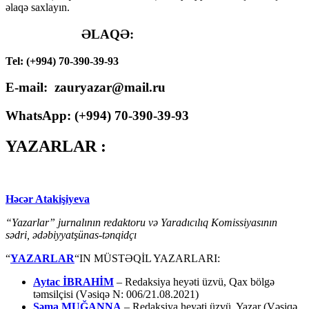
əlaqə saxlayın.
ƏLAQƏ:
Tel: (+994) 70-390-39-93
E-mail: zauryazar@mail.ru
WhatsApp: (
+994
) 70-390-39-93
YAZARLAR :
Həcər Atakişiyeva
“Yazarlar” jurnalının redaktoru və Yaradıcılıq Komissiyasının
sədri, ədəbiyyatşünas-tənqidçı
“
YAZARLAR
“IN MÜSTƏQİL YAZARLARI:
Aytac İBRAHİM
– Redaksiya heyəti üzvü, Qax bölgə
təmsilçisi (Vəsiqə N: 006/21.08.2021)
Səma MUĞANNA
– Redaksiya heyəti üzvü, Yazar (Vəsiqə