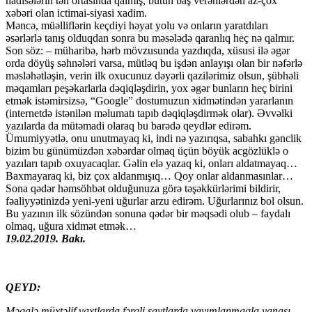
hadisələrin tən ortasında qalmış, bütün baş verənlərdən az-çox
xəbəri olan ictimai-siyasi xadim.
Məncə, müəlliflərin keçdiyi həyat yolu və onların yaratdıları
əsərlərlə tanış olduqdan sonra bu məsələdə qaranlıq heç nə qalmır.
Son söz: – müharibə, hərb mövzusunda yazdıqda, xüsusi ilə əgər
orda döyüş səhnələri varsa, mütləq bu işdən anlayışı olan bir nəfərlə
məsləhətləşin, verin ilk oxucunuz dəyərli qazilərimiz olsun, şübhəli
məqamları peşəkarlarla dəqiqləşdirin, yox əgər bunların heç birini
etmək istəmirsizsə, “Google” dostumuzun xidmətindən yararlanın
(internetdə istənilən məlumatı tapıb dəqiqləşdirmək olar). Əvvəlki
yazılarda da mütəmadi olaraq bu barədə qeydlər edirəm.
Ümumiyyətlə, onu unutmayaq ki, indi nə yazırıqsa, sabahkı gənclik
bizim bu günümüzdən xəbərdar olmaq üçün böyük acgözlüklə o
yazıları tapıb oxuyacaqlar. Gəlin elə yazaq ki, onları aldatmayaq…
Baxmayaraq ki, biz çox aldanmışıq… Qoy onlar aldanmasınlar…
Sona qədər həmsöhbət olduğunuza görə təşəkkürlərimi bildirir,
fəaliyyətinizdə yeni-yeni uğurlar arzu edirəm. Uğurlarınız bol olsun.
Bu yazının ilk sözündən sonuna qədər bir məqsədi olub – faydalı
olmaq, uğura xidmət etmək…
19.02.2019. Bakı.
QEYD:
Məqalə müxtəlif vaxtlarda fərqli saytlarda yayımlanmaqla yanaşı