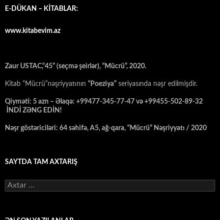
E-DÜKAN – KİTABLAR:
www.kitabevim.az
Zaur USTAC,“45” (seçmə şeirlər), “Mücrü”, 2020.
Kitab “Mücrü”nəşriyyatının
“Poeziya”
seriyasında nəşr edilmişdir.
Qiyməti: 5 azn – Əlaqə: +99477-345-77-47 və +99455-502-89-32
İNDİ ZƏNG EDİN!
Nəşr göstəriciləri: 64 səhifə, A5, ağ-qara, “Mücrü” Nəşriyyatı / 2020
SAYTDA TAM AXTARIŞ
Axtarış: