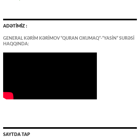
ADƏTİMİZ :
GENERAL KƏRİM KƏRİMOV “QURAN OXUMAQ”-“YASİN” SURƏSİ
HAQQINDA:
SAYTDA TAP