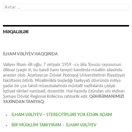
Axtarış:
MƏQALƏLƏR
İLHAM VƏLİYEV HAQQINDA
Vəliyev İlham Əli oğlu, 7 oktyabr 1959 –cu ildə Tovuzu rayonunun
Əlibəyi (yəqin ki, bu kəndi hamı tanıyır) kəndində müəllim ailəsində
anadan olub. Azərbaycan Dövlət Pedoqoji Universitetinin Riyaziyyat
fakültəsini bitirib. Müəllimliklə başladığı fəaliyyəti dövründə indiyə
qədər bir çox təhsil müəssisələrində müxtəlif vəzifələrdə çalışıb.
İqtisad elmləri namizədi, dosentdir. Hal-hazırda özündən söz etdirən
Şamaxı Dövlət Regional Kollecinə rəhbərlik edir.
QƏHRƏMANIMIZI
YAXINDAN TANIYAQ:
İLHAM VƏLİYEV – STEREOTİPLƏRİ YOX EDƏN ADAM
BİR MÜƏLLİM TANIYIRAM – İLHAM VƏLİYEV