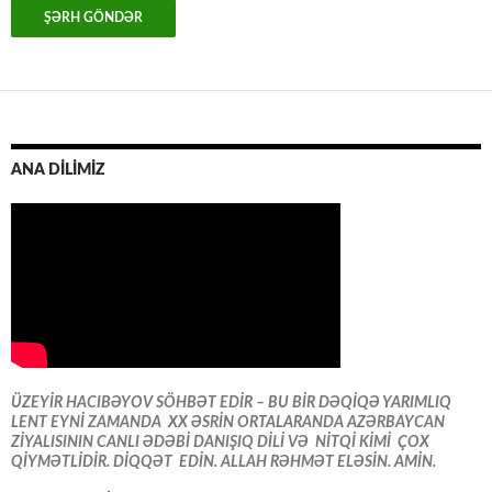
ANA DİLİMİZ
ÜZEYİR HACIBƏYOV SÖHBƏT EDİR – BU BİR DƏQİQƏ YARIMLIQ
LENT EYNİ ZAMANDA XX ƏSRİN ORTALARANDA AZƏRBAYCAN
ZİYALISININ CANLI ƏDƏBİ DANIŞIQ DİLİ VƏ NİTQİ KİMİ ÇOX
QİYMƏTLİDİR. DİQQƏT EDİN. ALLAH RƏHMƏT ELƏSİN. AMİN.