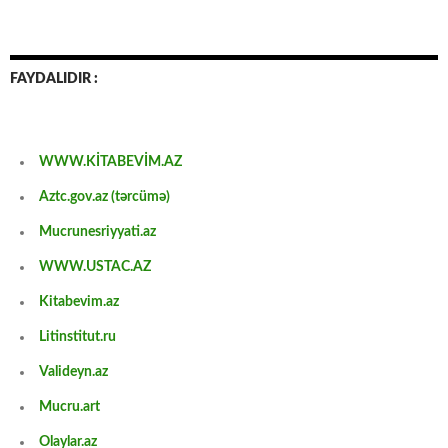
FAYDALIDIR :
WWW.KİTABEVİM.AZ
Aztc.gov.az (tərcümə)
Mucrunesriyyati.az
WWW.USTAC.AZ
Kitabevim.az
Litinstitut.ru
Valideyn.az
Mucru.art
Olaylar.az