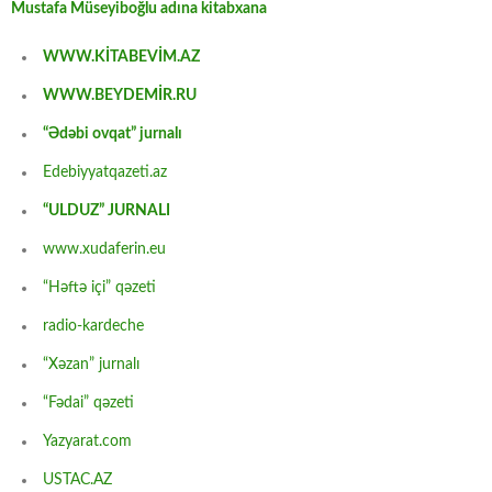
Mustafa Müseyiboğlu adına kitabxana
WWW.KİTABEVİM.AZ
WWW.BEYDEMİR.RU
“Ədəbi ovqat” jurnalı
Edebiyyatqazeti.az
“ULDUZ” JURNALI
www.xudaferin.eu
“Həftə içi” qəzeti
radio-kardeche
“Xəzan” jurnalı
“Fədai” qəzeti
Yazyarat.com
USTAC.AZ