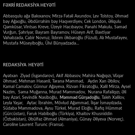
FƏXRİ REDAKSİYA HEYƏTİ
Abbasqulu ağa Bakıxanov, Mirzə Fətəli Axundov, Lev Tolstoy, Əhməd
bəy Ağaoğlu, Əbdürrəhim bəy Haqverdiyev, Cek London, Əliqulu
Qəmküsar, Vintsas Kreve, Üzeyir Hacıbəyov, Pənahi Makulu, Səməd
Vurğun, Şəhriyar, Bayram Bayramov, Hüseyn Arif, Bəxtiyar
Vahabzadə, Cabir Novruz, İldırım Əkbəroğlu (Füzuli), Alı Mustafayev,
Mustafa Müseyiboğlu, Ülvi Bünyadzadə…
REDAKSİYA HEYƏTİ
Ayətxan Ziyad (İsgəndərov), Akif Abbasov, Mahirə Nağıqızı, Vüqar
Əhməd, Mehman Həsənli, Təranə Məmməd, Aydın Xan Əbilov,
Kamal Camalov, Günnur Ağayeva, Rizvan Fikrətoğlu, Xəlil Mirzə, Aysel
Nazim, Səma Muğanna, Murad Məmmədov, Nuranə Rafailqızı, Əli
bəy Azəri, Sevindik Nəsiboğlu,
Məmməd Gürşadoğlu
, Taleh Xəlilov,
Leyla Yaşar, Aytac İbrahim, Mövlud Ağamməd, İlqar İsmayılzadə,
Südabə Məmmədova, Aysu Türkel, Murad Eloğlu, Rafiq Hümmət
(Gürcüstan), Faruk Habiboğlu (Türkiyə), Khaitov Khusniddin
(Özbəkistan), Əbülfəz Əhməd (Almaniya), Günay Əliyeva (Norveç).
Caroline Laurent Turunc (Fransa).