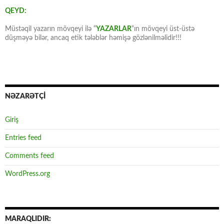
QEYD:
Müstəqil yazarın mövqeyi ilə “
YAZARLAR
“ın mövqeyi üst-üstə
düşməyə bilər, ancaq etik tələblər həmişə gözlənilməlidir!!!
NƏZARƏTÇİ
Giriş
Entries feed
Comments feed
WordPress.org
MARAQLIDIR: