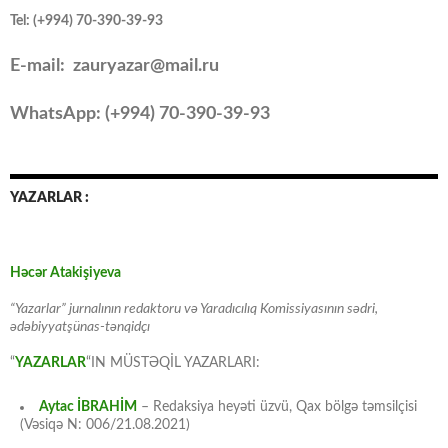
Tel: (+994) 70-390-39-93
E-mail: zauryazar@mail.ru
WhatsApp: (
+994
) 70-390-39-93
YAZARLAR :
Həcər Atakişiyeva
“Yazarlar” jurnalının redaktoru və Yaradıcılıq Komissiyasının sədri,
ədəbiyyatşünas-tənqidçı
“
YAZARLAR
“IN MÜSTƏQİL YAZARLARI:
Aytac İBRAHİM
– Redaksiya heyəti üzvü, Qax bölgə təmsilçisi
(Vəsiqə N: 006/21.08.2021)