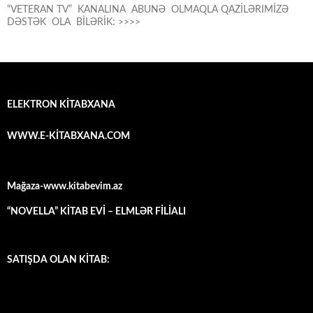
“VETERAN TV” KANALINA ABUNƏ OLMAQLA QAZİLƏRIMİZƏ
DƏSTƏK OLA BİLƏRİK: >>>>
ELEKTRON KİTABXANA
WWW.E-KİTABXANA.COM
Mağaza-www.kitabevim.az
“NOVELLA” KİTAB EVİ – ELMLƏR FİLİALI
SATIŞDA OLAN KİTAB: