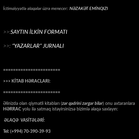
İctimaiyyətlə əlaqələr üzrə menecer:
NƏZAKƏT EMİNQIZI
>>:
SAYTIN İLKİN FORMATI
>>:
“YAZARLAR” JURNALI
=======================
>>> KİTAB HƏRACLARI:
=======================
Əlinizdə olan qiymətli kitabları (
zər qədrini zərgər bilər
) onu axtaranlara
HƏRRAC
yolu ilə satmaq istəyirsinizsə bizimlə əlaqə saxlayın:
ƏLAQƏ VASİTƏLƏRİ:
Tel: (+994) 70-390-39-93