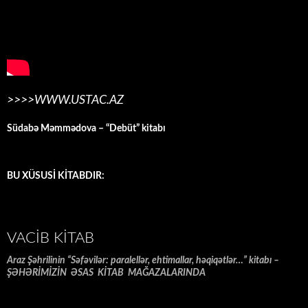
>>>>WWW.USTAC.AZ
Südabə Məmmədova – “Debüt” kitabı
BU XÜSUSİ KİTABDIR:
VACIB KITAB
Araz Şəhrilinin “Səfəvilər: paralellər, ehtimallar, həqiqətlər…” kitabı –
ŞƏHƏRİMİZİN ƏSAS KİTAB MAĞAZALARINDA