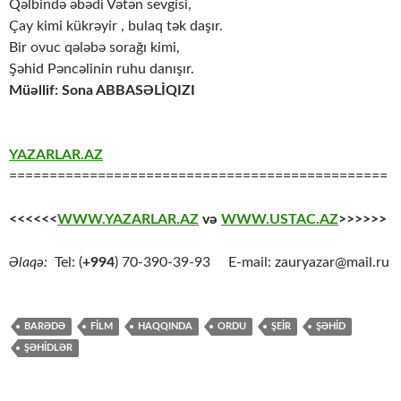
Qəlbində əbədi Vətən sevgisi,
Çay kimi kükrəyir , bulaq tək daşır.
Bir ovuc qələbə sorağı kimi,
Şəhid Pəncəlinin ruhu danışır.
Müəllif: Sona ABBASƏLİQIZI
YAZARLAR.AZ
===============================================
<<<<<<
WWW.YAZARLAR.AZ
və
WWW.USTAC.AZ
>>>>>>
Əlaqə:
Tel: (
+994
) 70-390-39-93 E-mail: zauryazar@mail.ru
BARƏDƏ
FİLM
HAQQINDA
ORDU
ŞEİR
ŞƏHİD
ŞƏHİDLƏR