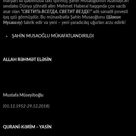
marşları ilə qəlbimizdə taxt qurmuş Şahin Musaoğlunun Azərbaycan
sevdalısı Dünya şöhrətli alim Mehmet Haberal haqqında çox vacib
əsər olan
“СВЕТИТЬ ВСЕГДА, СВЕТИТ ВЕЗДЕ!”
adlı sənədli povesti
işıq qzü görmüşdür. Bu münasibətlə Şahin Musaoğlunu
(
Шахин
Мусаоглу
)
təbrik edir və yeni – yeni yaradıcılıq uğurları arzu edirik!
ŞAHİN MUSAOĞLU MÜKAFATLANDIRILDI
ALLAH RƏHMƏT ELƏSİN
Mustafa Müseyiboğlu
(01.12.1952-29.12.2018)
QURANİ-KƏRİM – YASİN