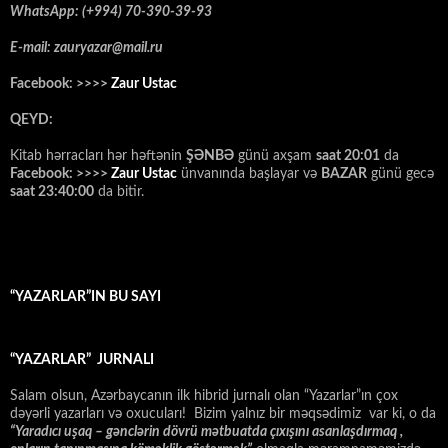
WhatsApp: (+994) 70-390-39-93
E-mail: zauryazar@mail.ru
Facebook: >>>>
Zaur Ustac
QEYD:
Kitab hərracları hər həftənin
ŞƏNBƏ
günü axşam
saat 20:01
da
Facebook: >>>>
Zaur Ustac
ünvanında başlayar və
BAZAR
günü gecə
saat 23:40:00
da bitir.
“YAZARLAR”IN BU SAYI
“YAZARLAR” JURNALI
Salam olsun, Azərbaycanın ilk hibrid jurnalı olan “Yazarlar”ın çox
dəyərli yazarları və oxucuları! Bizim yalnız bir məqsədimiz var ki, o da
“
Yaradıcı uşaq – gәnclәrin dövrü mәtbuatda çıxışını asanlaşdırmaq ,