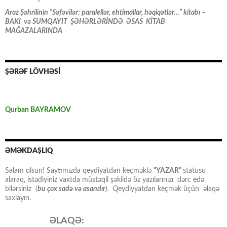
Araz Şəhrilinin “Səfəvilər: paralellər, ehtimallar, həqiqətlər…” kitabı –
BAKI və SUMQAYIT ŞƏHƏRLƏRİNDƏ ƏSAS KİTAB
MAĞAZALARINDA
ŞƏRƏF LÖVHƏSİ
Qurban BAYRAMOV
ƏMƏKDAŞLIQ
Salam olsun! Saytımızda qeydiyatdan keçməklə
“YAZAR”
statusu
alaraq, istədiyiniz vaxtda müstəqil şəkildə öz yazılarınızı dərc edə
bilərsiniz
(
bu çox sadə və asandır
).
Qeydiyyatdan keçmək üçün əlaqə
saxlayın.
ƏLAQƏ: