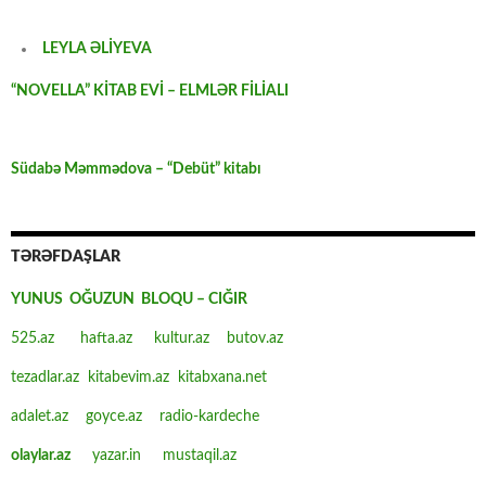
LEYLA ƏLİYEVA
“NOVELLA” KİTAB EVİ – ELMLƏR FİLİALI
Südabə Məmmədova – “Debüt” kitabı
TƏRƏFDAŞLAR
YUNUS OĞUZUN BLOQU – CIĞIR
525.az
hafta.az
kultur.az
butov.az
tezadlar.az
kitabevim.az
kitabxana.net
adalet.az
goyce.az
radio-kardeche
olaylar.az
yazar.in
mustaqil.az