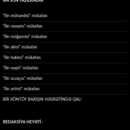
ƏN SON YAZILANLAR
“İlin mühəndisi” mükafatı
“İlin rəssamı” mükafatı
“İlin müğənnisi” mükafatı
“İlin alimi” mükafatı
“İlin həkimi” mükafatı
“İlin naşiri” mükafatı
“İlin əczaçısı” mükafatı
“İlin artisti” mükafatı
BİR KÖNTÖY BAXIŞIN HƏSRƏTİNDƏ QAL!
REDAKSİYA HEYƏTİ :