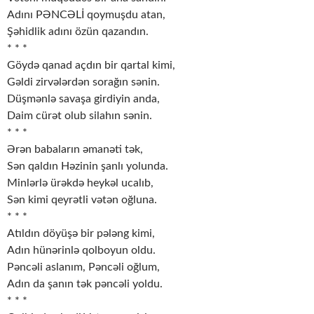
Adını PƏNCƏLİ qoymuşdu atan,
Şəhidlik adını özün qazandın.
* * *
Göydə qanad açdın bir qartal kimi,
Gəldi zirvələrdən sorağın sənin.
Düşmənlə savaşa girdiyin anda,
Daim cürət olub silahın sənin.
* * *
Ərən babaların əmanəti tək,
Sən qaldın Həzinin şanlı yolunda.
Minlərlə ürəkdə heykəl ucalıb,
Sən kimi qeyrətli vətən oğluna.
* * *
Atıldın döyüşə bir pələng kimi,
Adın hünərinlə qolboyun oldu.
Pəncəli aslanım, Pəncəli oğlum,
Adın da şanın tək pəncəli yoldu.
* * *