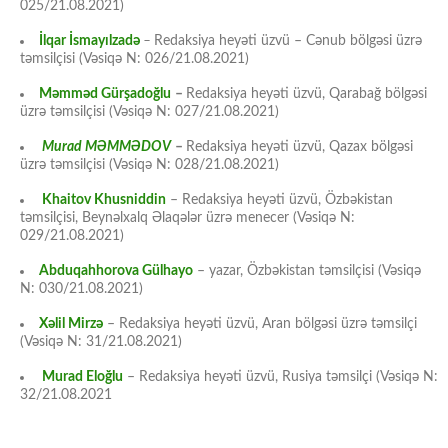
025/21.08.2021)
İlqar İsmayılzadə
–
Redaksiya heyəti üzvü – Cənub bölgəsi üzrə
təmsilçisi (Vəsiqə N: 026/21.08.2021)
Məmməd Gürşadoğlu
–
Redaksiya heyəti üzvü, Qarabağ bölgəsi
üzrə təmsilçisi (Vəsiqə N: 027/21.08.2021)
Murad MƏMMƏDOV
–
Redaksiya heyəti üzvü, Qazax bölgəsi
üzrə təmsilçisi (Vəsiqə N: 028/21.08.2021)
Khaitov Khusniddin
– Redaksiya heyəti üzvü, Özbəkistan
təmsilçisi, Beynəlxalq Əlaqələr üzrə menecer (Vəsiqə N:
029/21.08.2021)
Abduqahhorova Gülhayo
– yazar, Özbəkistan təmsilçisi (Vəsiqə
N: 030/21.08.2021)
Xəlil Mirzə
– Redaksiya heyəti üzvü, Aran bölgəsi üzrə təmsilçi
(Vəsiqə N: 31/21.08.2021)
Murad Eloğlu
– Redaksiya heyəti üzvü, Rusiya təmsilçi (Vəsiqə N:
32/21.08.2021