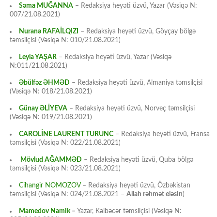
Səma MUĞANNA
– Redaksiya heyəti üzvü, Yazar (Vəsiqə N:
007/21.08.2021)
Nuranə RAFAİLQIZI
– Redaksiya heyəti üzvü, Göyçay bölgə
təmsilçisi (Vəsiqə N: 010/21.08.2021)
Leyla YAŞAR
– Redaksiya heyəti üzvü, Yazar (Vəsiqə
N:011/21.08.2021)
Əbülfəz ƏHMƏD
– Redaksiya heyəti üzvü, Almaniya təmsilçisi
(Vəsiqə N: 018/21.08.2021)
Günay ƏLİYEVA
– Redaksiya heyəti üzvü, Norveç təmsilçisi
(Vəsiqə N: 019/21.08.2021)
CAROLİNE LAURENT TURUNC
– Redaksiya heyəti üzvü, Fransa
təmsilçisi (Vəsiqə N: 022/21.08.2021)
Mövlud AĞAMMƏD
– Redaksiya heyəti üzvü, Quba bölgə
təmsilçisi (Vəsiqə N: 023/21.08.2021)
Cihangir NOMOZOV
– Redaksiya heyəti üzvü, Özbəkistan
təmsilçisi (Vəsiqə N: 024/21.08.2021 –
Allah rəhmət eləsin
)
Mamedov Namik
–
Yazar, Kəlbəcər təmsilçisi (Vəsiqə N: