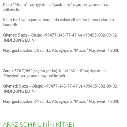
Kitab “Mücrü” nəşriyyatının
“Çoxbilmiş”
uşaq seriyasında nəşr
edilmişdir.
Kitab hərf və rəqəmlər haqqında əyləncəli şeir və tapmacalardan
ibarətdir.
Qiymət: 5 azn – Əlaqə: +99477-345-77-47 və +99455-502-89-32
İNDİ ZƏNG EDİN!
Nəşr göstəriciləri: 56 səhifə, A5, ağ-qara, “Mücrü” Nəşriyyatı / 2020
Zaur USTAC,“45” (seçmə şeirlər).
Kitab “Mücrü”nəşriyyatının
“Poeziya”
seriyasında nəşr edilmişdir.
Qiyməti: 5 azn – Əlaqə: +99477-345-77-47 və +99455-502-89-32
İNDİ ZƏNG EDİN!
Nəşr göstəriciləri: 64 səhifə, A5, ağ-qara, “Mücrü” Nəşriyyatı / 2020
ARAZ ŞƏHRİLİNİN KİTABI