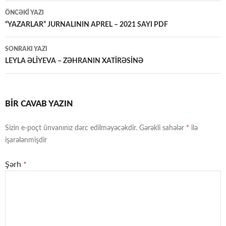
Yazılar
ÖNCƏKI YAZI
üzrə
“YAZARLAR” JURNALININ APREL – 2021 SAYI PDF
naviqasiya
SONRAKI YAZI
LEYLA ƏLİYEVA – ZƏHRANIN XATİRƏSİNƏ
BIR CAVAB YAZIN
Sizin e-poçt ünvanınız dərc edilməyəcəkdir.
Gərəkli sahələr
*
ilə
işarələnmişdir
Şərh
*