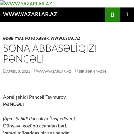
Axtar
WWW.YAZARLAR.AZ
MÜHTƏVIYYATA
ƏSAS
KEÇ
MENYU
ƏDƏBİYYAT
,
FOTO XƏBƏR
,
WWW.USTAC.AZ
SONA ABBASƏLİQIZI –
PƏNCƏLİ
APREL 5, 2021
WWW.YAZARLAR.AZ
BIR ŞƏRH YAZIN
Aprel şəhidi Pəncəli Teymurov.
PƏNCƏLİ
(Aprel Şəhidi Pəncəliyə İthaf edirəm)
Dünyaya gözünü açandan bəri,
Vətəni müqəddəs bir ana sandın.