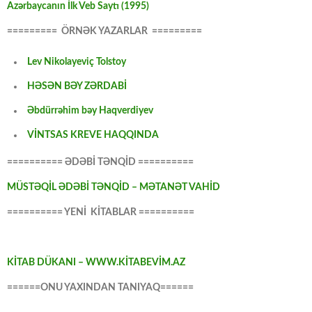
Azərbaycanın İlk Veb Saytı (1995)
========= ÖRNƏK YAZARLAR =========
Lev Nikolayeviç Tolstoy
HƏSƏN BƏY ZƏRDABİ
Əbdürrəhim bəy Haqverdiyev
VİNTSAS KREVE HAQQINDA
========== ƏDƏBİ TƏNQİD ==========
MÜSTƏQİL ƏDƏBİ TƏNQİD – MƏTANƏT VAHİD
========== YENİ KİTABLAR ==========
KİTAB DÜKANI – WWW.KİTABEVİM.AZ
======ONU YAXINDAN TANIYAQ======