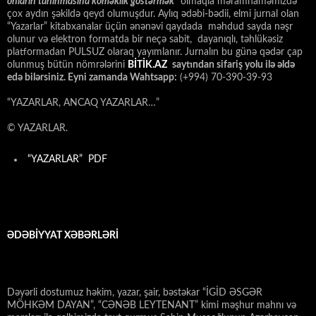
onların tanınmasına kömәklik göstәrmәk”
olmaqla məramnaməmizdə
çox aydın şəkildə qeyd olumuşdur. Aylıq ədəbi-bədii, elmi jurnal olan
“Yazarlar” kitabxanalar üçün ənənəvi qaydada məhdud sayda nəşr
olunur və elektron formatda bir neçə sabit, dayanıqlı, təhlükəsiz
platformadan PULSUZ olaraq yayımlanır. Jurnalın bu günə qədər çap
olunmuş bütün nömrələrini
BİTİK.AZ
saytından sifariş yolu ilə əldə
edə bilərsiniz. Eyni zamanda Wahtsapp:
(+994) 70-390-39-93
“YAZARLAR, ANCAQ YAZARLAR…”
© YAZARLAR.
“YAZARLAR” PDF
ƏDƏBİYYAT XƏBƏRLƏRİ
Dəyərli dostumuz həkim, yazar, şair, bəstəkar “İGİD ƏSGƏR
MÖHKƏM DAYAN”, “CƏNƏB LEYTENANT” kimi məşhur mahnı və