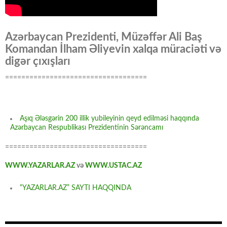
Azərbaycan Prezidenti, Müzəffər Ali Baş
Komandan İlham Əliyevin xalqa müraciəti və
digər çıxışları
===================================
Aşıq Ələsgərin 200 illik yubileyinin qeyd edilməsi haqqında
Azərbaycan Respublikası Prezidentinin Sərəncamı
===================================
WWW.YAZARLAR.AZ
və
WWW.USTAC.AZ
“YAZARLAR.AZ” SAYTI HAQQINDA