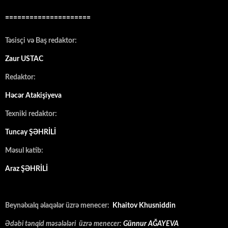
=====================
Təsisçi və Baş redaktor:
Zaur USTAC
Redaktor:
Həcər Atakişiyeva
Texniki redaktor:
Tuncay ŞƏHRİLİ
Məsul katib:
Araz ŞƏHRİLİ
Beynəlxalq əlaqələr üzrə menecer:
Khaitov Khusniddin
Ədəbi tənqid məsələləri üzrə menecer:
Günnur AĞAYEVA