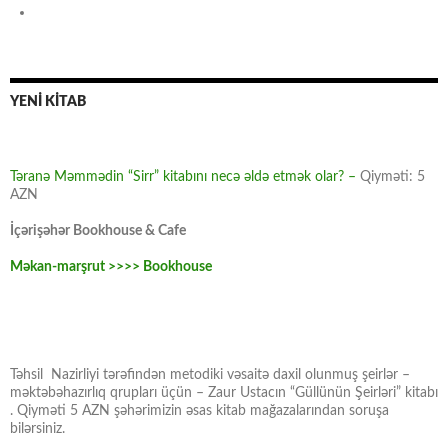
YENİ KİTAB
Təranə Məmmədin “Sirr” kitabını necə əldə etmək olar? –
Qiyməti: 5
AZN
İçərişəhər Bookhouse & Cafe
Məkan-marşrut >>>> Bookhouse
Təhsil Nazirliyi tərəfindən metodiki vəsaitə daxil olunmuş şeirlər –
məktəbəhazırlıq qrupları üçün – Zaur Ustacın “Güllünün Şeirləri” kitabı
. Qiyməti 5 AZN şəhərimizin əsas kitab mağazalarından soruşa
bilərsiniz.