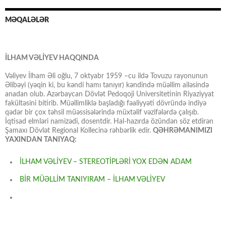
MƏQALƏLƏR
İLHAM VƏLİYEV HAQQINDA
Vəliyev İlham Əli oğlu, 7 oktyabr 1959 –cu ildə Tovuzu rayonunun
Əlibəyi (yəqin ki, bu kəndi hamı tanıyır) kəndində müəllim ailəsində
anadan olub. Azərbaycan Dövlət Pedoqoji Universitetinin Riyaziyyat
fakültəsini bitirib. Müəllimliklə başladığı fəaliyyəti dövründə indiyə
qədər bir çox təhsil müəssisələrində müxtəlif vəzifələrdə çalışıb.
İqtisad elmləri namizədi, dosentdir. Hal-hazırda özündən söz etdirən
Şamaxı Dövlət Regional Kollecinə rəhbərlik edir.
QƏHRƏMANIMIZI
YAXINDAN TANIYAQ:
İLHAM VƏLİYEV – STEREOTİPLƏRİ YOX EDƏN ADAM
BİR MÜƏLLİM TANIYIRAM – İLHAM VƏLİYEV