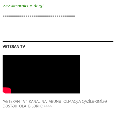
>>>siirsarnici-e-dergi
===================================
VETERAN TV
“VETERAN TV” KANALINA ABUNƏ OLMAQLA QAZİLƏRIMİZƏ
DƏSTƏK OLA BİLƏRİK: >>>>