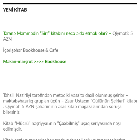
YENİ KİTAB
Təranə Məmmədin “Sirr” kitabını necə əldə etmək olar? –
Qiyməti: 5
AZN
İçərişəhər Bookhouse & Cafe
Məkan-marşrut >>>> Bookhouse
Təhsil Nazirliyi tərəfindən metodiki vəsaitə daxil olunmuş şeirlər –
məktəbəhazırlıq qrupları üçün – Zaur Ustacın “Güllünün Şeirləri” kitabı
. Qiyməti 5 AZN şəhərimizin əsas kitab mağazalarından soruşa
bilərsiniz.
Kitab “Mücrü” nəşriyyatının
“Çoxbilmiş”
uşaq seriyasında nəşr
edilmişdir.