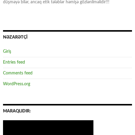
düşməyə bilər, ancaq etik tələblər həmişə gözlənilməlidir!!!
NƏZARƏTÇİ
Giriş
Entries feed
Comments feed
WordPress.org
MARAQLIDIR: