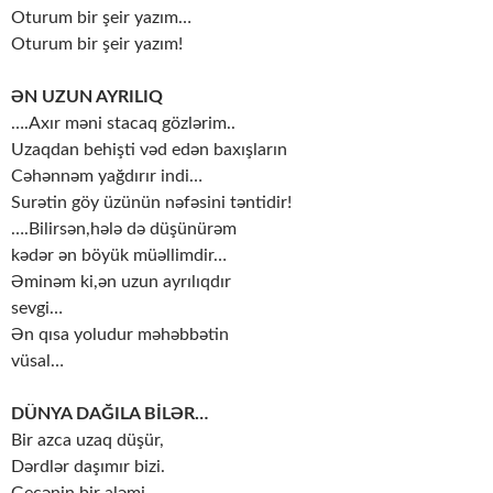
Oturum bir şeir yazım…
Oturum bir şeir yazım!
ƏN UZUN AYRILIQ
….Axır məni stacaq gözlərim..
Uzaqdan behişti vəd edən baxışların
Cəhənnəm yağdırır indi…
Surətin göy üzünün nəfəsini təntidir!
….Bilirsən,hələ də düşünürəm
kədər ən böyük müəllimdir…
Əminəm ki,ən uzun ayrılıqdır
sevgi…
Ən qısa yoludur məhəbbətin
vüsal…
DÜNYA DAĞILA BİLƏR…
Bir azca uzaq düşür,
Dərdlər daşımır bizi.