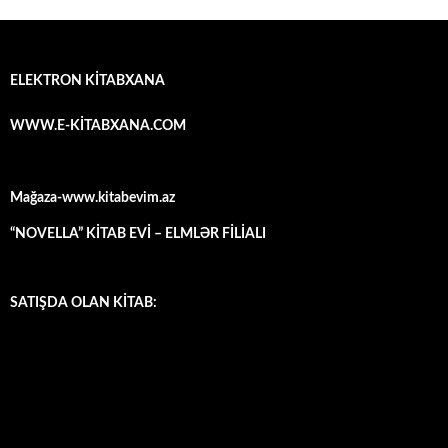
ELEKTRON KİTABXANA
WWW.E-KİTABXANA.COM
Mağaza-www.kitabevim.az
“NOVELLA” KİTAB EVİ – ELMLƏR FİLİALI
SATIŞDA OLAN KİTAB: