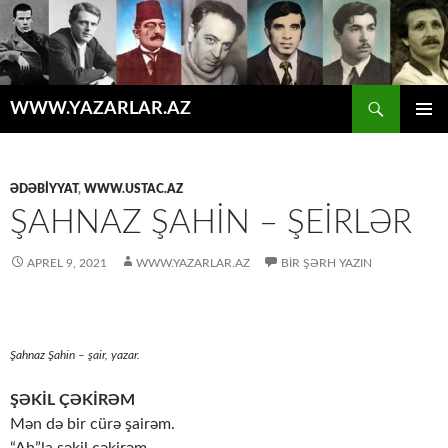
Axtar
WWW.YAZARLAR.AZ
MÜHTƏVIYYATA
ƏSAS
KEÇ
MENYU
ƏDƏBİYYAT
,
WWW.USTAC.AZ
ŞAHNAZ ŞAHİN – ŞEİRLƏR
APREL 9, 2021
WWW.YAZARLAR.AZ
BIR ŞƏRH YAZIN
Şahnaz Şahin – şair, yazar.
ŞƏKİL ÇƏKİRƏM
Mən də bir cürə şairəm.