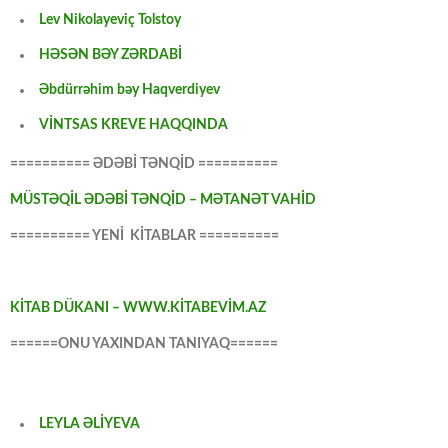
Lev Nikolayeviç Tolstoy
HƏSƏN BƏY ZƏRDABİ
Əbdürrəhim bəy Haqverdiyev
VİNTSAS KREVE HAQQINDA
========== ƏDƏBİ TƏNQİD ==========
MÜSTƏQİL ƏDƏBİ TƏNQİD – MƏTANƏT VAHİD
========== YENİ KİTABLAR ==========
KİTAB DÜKANI – WWW.KİTABEVİM.AZ
======ONU YAXINDAN TANIYAQ======
LEYLA ƏLİYEVA