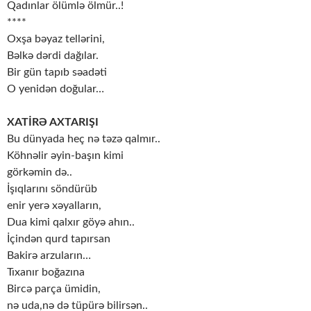
Qadınlar ölümlə ölmür..!
****
Oxşa bəyaz tellərini,
Bəlkə dərdi dağılar.
Bir gün tapıb səadəti
O yenidən doğular…
XATİRƏ AXTARIŞI
Bu dünyada heç nə təzə qalmır..
Köhnəlir əyin-başın kimi
görkəmin də..
İşıqlarını söndürüb
enir yerə xəyalların,
Dua kimi qalxır göyə ahın..
İçindən qurd tapırsan
Bakirə arzuların…
Tıxanır boğazına
Bircə parça ümidin,
nə uda,nə də tüpürə bilirsən..