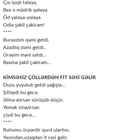
Çıx işıqlı talaya,
Bax o müdrik qalaya.
Öd yalaya-yalaya
Odla şəkil çəkirəm!
****
Buraxdım qəmi getdi,
Azadlıq dəmi getdi..
Ürəyim məni satdı…
Baxma şəkil çəkirəm…
KİMSƏSİZ ÇÖLLƏRDƏN FİT SƏSİ GƏLİR
Duzu yuyulub getdi yağışla…
Şitləşdi bu gecə.
Əlinə alırsan sürüşüb düşür,
Yemək istəyirsən
çiydi bu gecə…
****
Ruhumu ürpərdir qurd ulartısı,
Yaxından,uzaqdan it səsi gəlir.