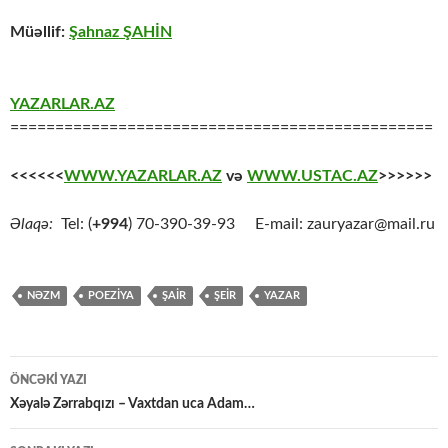
Müəllif:
Şahnaz ŞAHİN
YAZARLAR.AZ
===============================================
<<<<<<
WWW.YAZARLAR.AZ
və
WWW.USTAC.AZ
>>>>>>
Əlaqə:
Tel: (
+994
) 70-390-39-93 E-mail: zauryazar@mail.ru
NƏZM
POEZİYA
ŞAİR
ŞEİR
YAZAR
Yazılar
ÖNCƏKI YAZI
üzrə
Xəyalə Zərrabqızı – Vaxtdan uca Adam…
naviqasiya