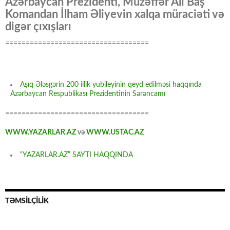
Azərbaycan Prezidenti, Müzəffər Ali Baş
Komandan İlham Əliyevin xalqa müraciəti və
digər çıxışları
===================================
Aşıq Ələsgərin 200 illik yubileyinin qeyd edilməsi haqqında
Azərbaycan Respublikası Prezidentinin Sərəncamı
===================================
WWW.YAZARLAR.AZ
və
WWW.USTAC.AZ
“YAZARLAR.AZ” SAYTI HAQQINDA
TƏMSİLÇİLİK