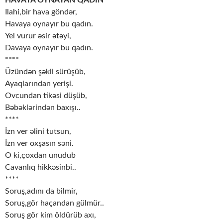
HAVAYA OYNAYAN QADIN
Ilahi,bir hava göndər,
Havaya oynayır bu qadın.
Yel vurur əsir ətəyi,
Davaya oynayır bu qadın.
****
Üzündən şəkli sürüşüb,
Ayaqlarından yerişi.
Ovcundan tikəsi düşüb,
Bəbəklərindən baxışı..
****
İzn ver əlini tutsun,
İzn ver oxşasın səni.
O ki,çoxdan unudub
Cavanlıq hikkəsinbi..
****
Soruş,adını da bilmir,
Soruş,gör haçandan gülmür..
Soruş gör kim öldürüb axı,