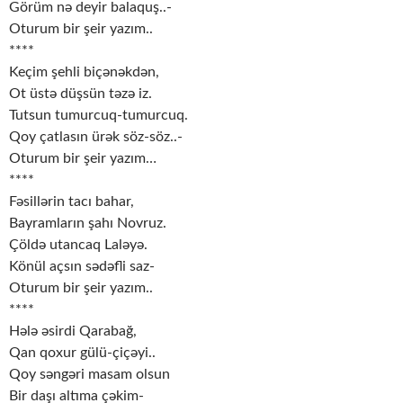
Görüm nə deyir balaquş..-
Oturum bir şeir yazım..
****
Keçim şehli biçənəkdən,
Ot üstə düşsün təzə iz.
Tutsun tumurcuq-tumurcuq.
Qoy çatlasın ürək söz-söz..-
Oturum bir şeir yazım…
****
Fəsillərin tacı bahar,
Bayramların şahı Novruz.
Çöldə utancaq Laləyə.
Könül açsın sədəfli saz-
Oturum bir şeir yazım..
****
Hələ əsirdi Qarabağ,
Qan qoxur gülü-çiçəyi..
Qoy səngəri masam olsun
Bir daşı altıma çəkim-