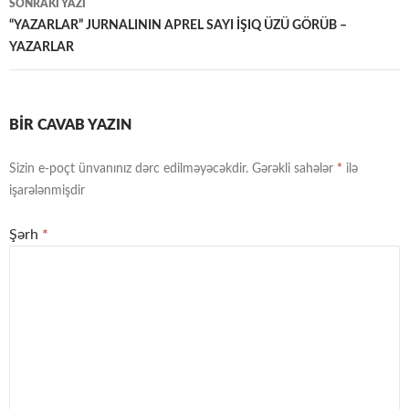
SONRAKI YAZI
“YAZARLAR” JURNALININ APREL SAYI İŞIQ ÜZÜ GÖRÜB –
YAZARLAR
BIR CAVAB YAZIN
Sizin e-poçt ünvanınız dərc edilməyəcəkdir.
Gərəkli sahələr
*
ilə
işarələnmişdir
Şərh
*