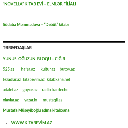
“NOVELLA” KİTAB EVİ – ELMLƏR FİLİALI
Südabə Məmmədova – “Debüt” kitabı
TƏRƏFDAŞLAR
YUNUS OĞUZUN BLOQU – CIĞIR
525.az
hafta.az
kultur.az
butov.az
tezadlar.az
kitabevim.az
kitabxana.net
adalet.az
goyce.az
radio-kardeche
olaylar.az
yazar.in
mustaqil.az
Mustafa Müseyiboğlu adına kitabxana
WWW.KİTABEVİM.AZ