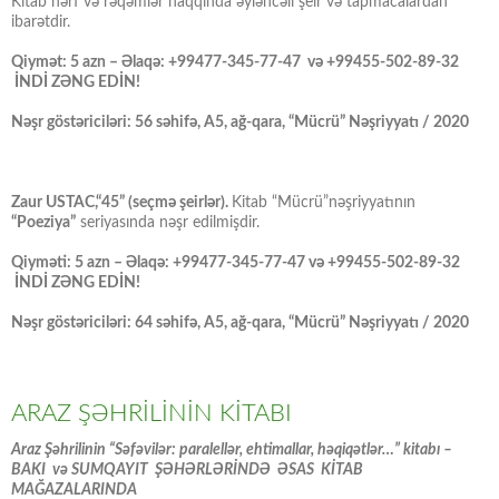
Kitab hərf və rəqəmlər haqqında əyləncəli şeir və tapmacalardan
ibarətdir.
Qiymət: 5 azn – Əlaqə: +99477-345-77-47 və +99455-502-89-32
İNDİ ZƏNG EDİN!
Nəşr göstəriciləri: 56 səhifə, A5, ağ-qara, “Mücrü” Nəşriyyatı / 2020
Zaur USTAC,“45” (seçmə şeirlər).
Kitab “Mücrü”nəşriyyatının
“Poeziya”
seriyasında nəşr edilmişdir.
Qiyməti: 5 azn – Əlaqə: +99477-345-77-47 və +99455-502-89-32
İNDİ ZƏNG EDİN!
Nəşr göstəriciləri: 64 səhifə, A5, ağ-qara, “Mücrü” Nəşriyyatı / 2020
ARAZ ŞƏHRİLİNİN KİTABI
Araz Şəhrilinin “Səfəvilər: paralellər, ehtimallar, həqiqətlər…” kitabı –
BAKI və SUMQAYIT ŞƏHƏRLƏRİNDƏ ƏSAS KİTAB
MAĞAZALARINDA