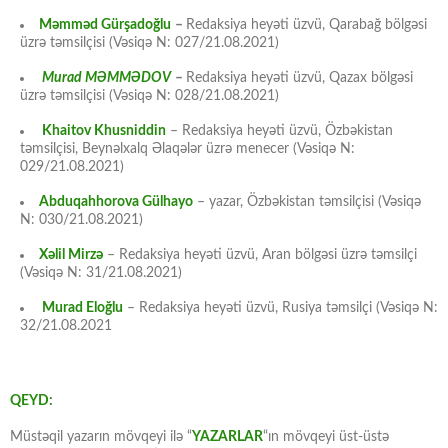
Məmməd Gürşadoğlu
–
Redaksiya heyəti üzvü, Qarabağ bölgəsi
üzrə təmsilçisi (Vəsiqə N: 027/21.08.2021)
Murad MƏMMƏDOV
–
Redaksiya heyəti üzvü, Qazax bölgəsi
üzrə təmsilçisi (Vəsiqə N: 028/21.08.2021)
Khaitov Khusniddin
– Redaksiya heyəti üzvü, Özbəkistan
təmsilçisi, Beynəlxalq Əlaqələr üzrə menecer (Vəsiqə N:
029/21.08.2021)
Abduqahhorova Gülhayo
– yazar, Özbəkistan təmsilçisi (Vəsiqə
N: 030/21.08.2021)
Xəlil Mirzə
– Redaksiya heyəti üzvü, Aran bölgəsi üzrə təmsilçi
(Vəsiqə N: 31/21.08.2021)
Murad Eloğlu
– Redaksiya heyəti üzvü, Rusiya təmsilçi (Vəsiqə N:
32/21.08.2021
QEYD:
Müstəqil yazarın mövqeyi ilə “
YAZARLAR
“ın mövqeyi üst-üstə