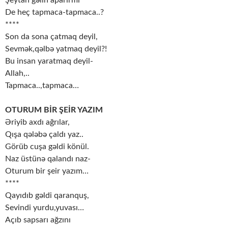
Şeytan gəlin aparırmı
De heç tapmaca-tapmaca..?
****
Son da sona çatmaq deyil,
Sevmək,qəlbə yatmaq deyil?!
Bu insan yaratmaq deyil-
Allah,..
Tapmaca..,tapmaca…
OTURUM BİR ŞEİR YAZIM
Əriyib axdı ağrılar,
Qışa qələbə çaldı yaz..
Görüb cuşa gəldi könül.
Naz üstünə qalandı naz-
Oturum bir şeir yazım…
****
Qayıdıb gəldi qaranquş,
Sevindi yurdu,yuvası…
Açıb sapsarı ağzını