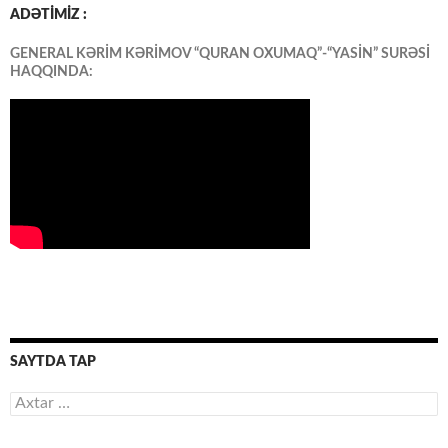
ADƏTİMİZ :
GENERAL KƏRİM KƏRİMOV “QURAN OXUMAQ”-“YASİN” SURƏSİ
HAQQINDA:
SAYTDA TAP
Axtarış: