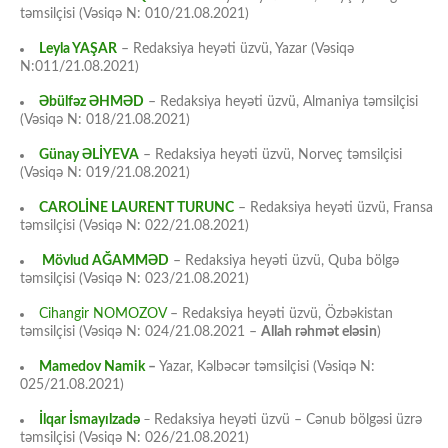
təmsilçisi (Vəsiqə N: 010/21.08.2021)
Leyla YAŞAR
– Redaksiya heyəti üzvü, Yazar (Vəsiqə
N:011/21.08.2021)
Əbülfəz ƏHMƏD
– Redaksiya heyəti üzvü, Almaniya təmsilçisi
(Vəsiqə N: 018/21.08.2021)
Günay ƏLİYEVA
– Redaksiya heyəti üzvü, Norveç təmsilçisi
(Vəsiqə N: 019/21.08.2021)
CAROLİNE LAURENT TURUNC
– Redaksiya heyəti üzvü, Fransa
təmsilçisi (Vəsiqə N: 022/21.08.2021)
Mövlud AĞAMMƏD
– Redaksiya heyəti üzvü, Quba bölgə
təmsilçisi (Vəsiqə N: 023/21.08.2021)
Cihangir NOMOZOV
– Redaksiya heyəti üzvü, Özbəkistan
təmsilçisi (Vəsiqə N: 024/21.08.2021 –
Allah rəhmət eləsin
)
Mamedov Namik
–
Yazar, Kəlbəcər təmsilçisi (Vəsiqə N:
025/21.08.2021)
İlqar İsmayılzadə
–
Redaksiya heyəti üzvü – Cənub bölgəsi üzrə
təmsilçisi (Vəsiqə N: 026/21.08.2021)