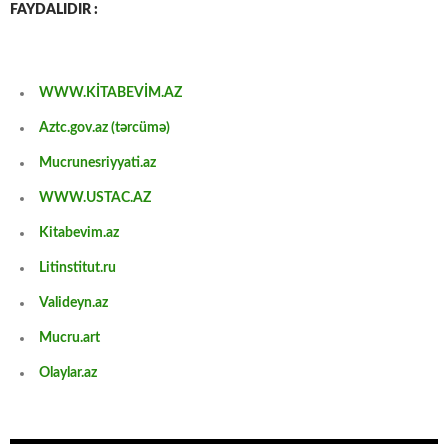
FAYDALIDIR :
WWW.KİTABEVİM.AZ
Aztc.gov.az (tərcümə)
Mucrunesriyyati.az
WWW.USTAC.AZ
Kitabevim.az
Litinstitut.ru
Valideyn.az
Mucru.art
Olaylar.az