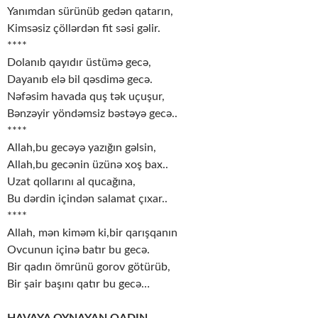
Yanımdan sürünüb gedən qatarın,
Kimsəsiz çöllərdən fit səsi gəlir.
****
Dolanıb qayıdır üstümə gecə,
Dayanıb elə bil qəsdimə gecə.
Nəfəsim havada quş tək uçuşur,
Bənzəyir yöndəmsiz bəstəyə gecə..
****
Allah,bu gecəyə yazığın gəlsin,
Allah,bu gecənin üzünə xoş bax..
Uzat qollarını al qucağına,
Bu dərdin içindən salamat çıxar..
****
Allah, mən kiməm ki,bir qarışqanın
Ovcunun içinə batır bu gecə.
Bir qadın ömrünü gorov götürüb,
Bir şair başını qatır bu gecə…