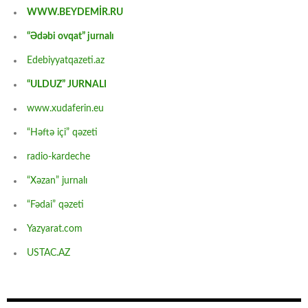
WWW.BEYDEMİR.RU
“Ədəbi ovqat” jurnalı
Edebiyyatqazeti.az
“ULDUZ” JURNALI
www.xudaferin.eu
“Həftə içi” qəzeti
radio-kardeche
“Xəzan” jurnalı
“Fədai” qəzeti
Yazyarat.com
USTAC.AZ