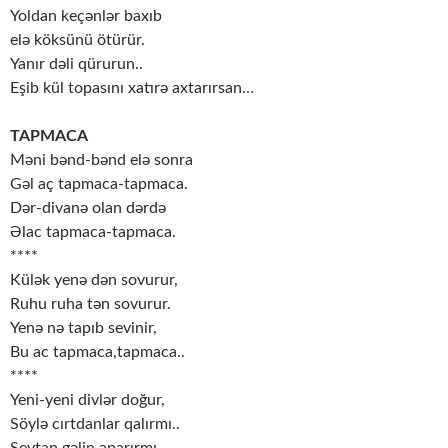
Yoldan keçənlər baxıb
elə köksünü ötürür.
Yanır dəli qürurun..
Eşib kül topasını xatırə axtarırsan…
TAPMACA
Məni bənd-bənd elə sonra
Gəl aç tapmaca-tapmaca.
Dər-divanə olan dərdə
Əlac tapmaca-tapmaca.
****
Külək yenə dən sovurur,
Ruhu ruha tən sovurur.
Yenə nə tapıb sevinir,
Bu ac tapmaca,tapmaca..
****
Yeni-yeni divlər doğur,
Söylə cırtdanlar qalırmı..