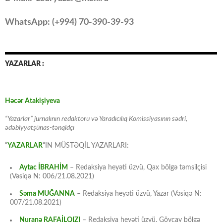
WhatsApp: (
+994
) 70-390-39-93
YAZARLAR :
Həcər Atakişiyeva
“Yazarlar” jurnalının redaktoru və Yaradıcılıq Komissiyasının sədri,
ədəbiyyatşünas-tənqidçı
“
YAZARLAR
“IN MÜSTƏQİL YAZARLARI:
Aytac İBRAHİM
– Redaksiya heyəti üzvü, Qax bölgə təmsilçisi
(Vəsiqə N: 006/21.08.2021)
Səma MUĞANNA
– Redaksiya heyəti üzvü, Yazar (Vəsiqə N:
007/21.08.2021)
Nuranə RAFAİLQIZI
– Redaksiya heyəti üzvü, Göyçay bölgə