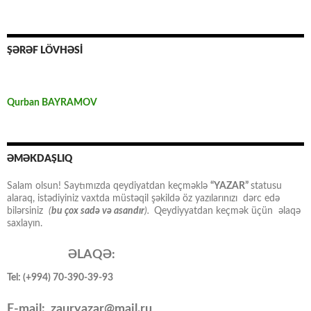
ŞƏRƏF LÖVHƏSİ
Qurban BAYRAMOV
ƏMƏKDAŞLIQ
Salam olsun! Saytımızda qeydiyatdan keçməklə
“YAZAR”
statusu
alaraq, istədiyiniz vaxtda müstəqil şəkildə öz yazılarınızı dərc edə
bilərsiniz
(
bu çox sadə və asandır
).
Qeydiyyatdan keçmək üçün əlaqə
saxlayın.
ƏLAQƏ:
Tel: (+994) 70-390-39-93
E-mail: zauryazar@mail.ru