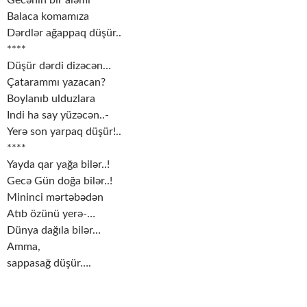
Gecənin bir aləmi
Balaca komamıza
Dərdlər ağappaq düşür..
****
Düşür dərdi dizəcən…
Çatarammı yazacan?
Boylanıb ulduzlara
Indi ha say yüzəcən..-
Yerə son yarpaq düşür!..
****
Yayda qar yağa bilər..!
Gecə Gün doğa bilər..!
Mininci mərtəbədən
Atıb özünü yerə-…
Dünya dağıla bilər…
Amma,
sappasağ düşür….