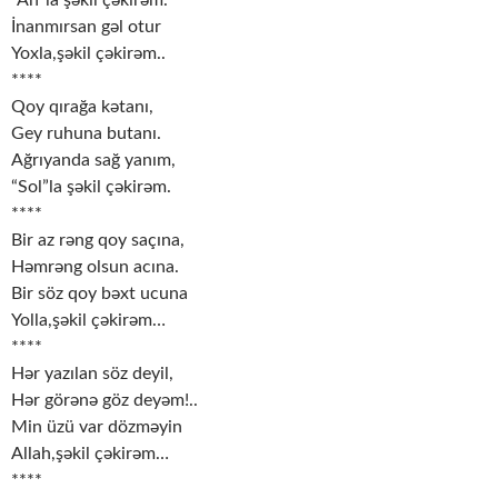
“Ah”la şəkil çəkirəm.
İnanmırsan gəl otur
Yoxla,şəkil çəkirəm..
****
Qoy qırağa kətanı,
Gey ruhuna butanı.
Ağrıyanda sağ yanım,
“Sol”la şəkil çəkirəm.
****
Bir az rəng qoy saçına,
Həmrəng olsun acına.
Bir söz qoy bəxt ucuna
Yolla,şəkil çəkirəm…
****
Hər yazılan söz deyil,
Hər görənə göz deyəm!..
Min üzü var dözməyin
Allah,şəkil çəkirəm…
****