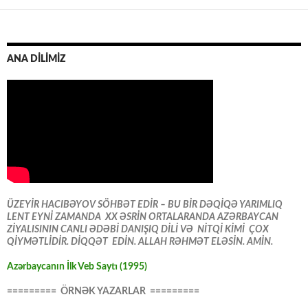
ANA DİLİMİZ
ÜZEYİR HACIBƏYOV SÖHBƏT EDİR – BU BİR DƏQİQƏ YARIMLIQ
LENT EYNİ ZAMANDA XX ƏSRİN ORTALARANDA AZƏRBAYCAN
ZİYALISININ CANLI ƏDƏBİ DANIŞIQ DİLİ VƏ NİTQİ KİMİ ÇOX
QİYMƏTLİDİR. DİQQƏT EDİN. ALLAH RƏHMƏT ELƏSİN. AMİN.
Azərbaycanın İlk Veb Saytı (1995)
========= ÖRNƏK YAZARLAR =========