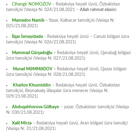
Cihangir NOMOZOV
– Redaksiya heyəti üzvü, Özbəkistan
təmsilçisi (Vəsiqə N: 024/21.08.2021 –
Allah rəhmət eləsin
)
Mamedov Namik
–
Yazar, Kəlbəcər təmsilçisi (Vəsiqə N:
025/21.08.2021)
İlqar İsmayılzadə
–
Redaksiya heyəti üzvü – Cənub bölgəsi üzrə
təmsilçisi (Vəsiqə N: 026/21.08.2021)
Məmməd Gürşadoğlu
–
Redaksiya heyəti üzvü, Qarabağ bölgəsi
üzrə təmsilçisi (Vəsiqə N: 027/21.08.2021)
Murad MƏMMƏDOV
–
Redaksiya heyəti üzvü, Qazax bölgəsi
üzrə təmsilçisi (Vəsiqə N: 028/21.08.2021)
Khaitov Khusniddin
– Redaksiya heyəti üzvü, Özbəkistan
təmsilçisi, Beynəlxalq Əlaqələr üzrə menecer (Vəsiqə N:
029/21.08.2021)
Abduqahhorova Gülhayo
– yazar, Özbəkistan təmsilçisi (Vəsiqə
N: 030/21.08.2021)
Xəlil Mirzə
– Redaksiya heyəti üzvü, Aran bölgəsi üzrə təmsilçi
(Vəsiqə N: 31/21.08.2021)