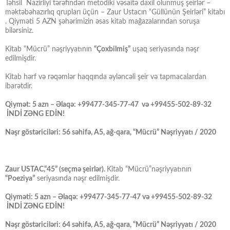
Təhsil Nazirliyi tərəfindən metodiki vəsaitə daxil olunmuş şeirlər –
məktəbəhazırlıq qrupları üçün – Zaur Ustacın “Güllünün Şeirləri” kitabı
. Qiyməti 5 AZN şəhərimizin əsas kitab mağazalarından soruşa
bilərsiniz.
Kitab “Mücrü” nəşriyyatının
“Çoxbilmiş”
uşaq seriyasında nəşr
edilmişdir.
Kitab hərf və rəqəmlər haqqında əyləncəli şeir və tapmacalardan
ibarətdir.
Qiymət: 5 azn – Əlaqə: +99477-345-77-47 və +99455-502-89-32
İNDİ ZƏNG EDİN!
Nəşr göstəriciləri: 56 səhifə, A5, ağ-qara, “Mücrü” Nəşriyyatı / 2020
Zaur USTAC,“45” (seçmə şeirlər).
Kitab “Mücrü”nəşriyyatının
“Poeziya”
seriyasında nəşr edilmişdir.
Qiyməti: 5 azn – Əlaqə: +99477-345-77-47 və +99455-502-89-32
İNDİ ZƏNG EDİN!
Nəşr göstəriciləri: 64 səhifə, A5, ağ-qara, “Mücrü” Nəşriyyatı / 2020