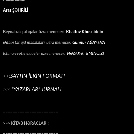
Araz ŞƏHRİLİ
Beynəlxalq əlaqələr üzrə menecer:
Khaitov Khusniddin
Ədəbi tənqid məsələləri üzrə menecer:
Günnur AĞAYEVA
İctimaiyyətlə əlaqələr üzrə menecer:
NƏZAKƏT EMİNQIZI
>>:
SAYTIN İLKİN FORMATI
>>:
“YAZARLAR” JURNALI
=======================
>>> KİTAB HƏRACLARI: