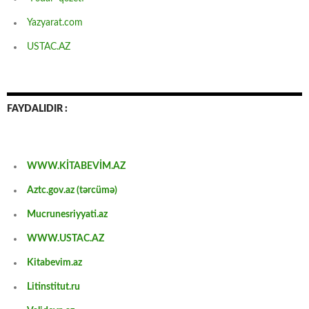
Yazyarat.com
USTAC.AZ
FAYDALIDIR :
WWW.KİTABEVİM.AZ
Aztc.gov.az (tərcümə)
Mucrunesriyyati.az
WWW.USTAC.AZ
Kitabevim.az
Litinstitut.ru