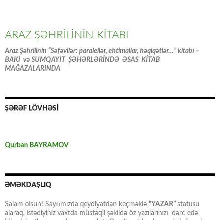
ARAZ ŞƏHRİLİNİN KİTABI
Araz Şəhrilinin “Səfəvilər: paralellər, ehtimallar, həqiqətlər…” kitabı –
BAKI və SUMQAYIT ŞƏHƏRLƏRİNDƏ ƏSAS KİTAB
MAĞAZALARINDA
ŞƏRƏF LÖVHƏSİ
Qurban BAYRAMOV
ƏMƏKDAŞLIQ
Salam olsun! Saytımızda qeydiyatdan keçməklə
“YAZAR”
statusu
alaraq, istədiyiniz vaxtda müstəqil şəkildə öz yazılarınızı dərc edə