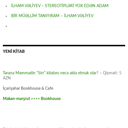
İLHAM VƏLİYEV – STEREOTİPLƏRİ YOX EDƏN ADAM
BİR MÜƏLLİM TANIYIRAM – İLHAM VƏLİYEV
YENİ KİTAB
Təranə Məmmədin “Sirr” kitabını necə əldə etmək olar? –
Qiyməti: 5
AZN
İçərişəhər Bookhouse & Cafe
Məkan-marşrut >>>> Bookhouse