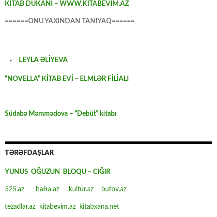
KİTAB DÜKANI – WWW.KİTABEVİM.AZ
======ONU YAXINDAN TANIYAQ======
LEYLA ƏLİYEVA
“NOVELLA” KİTAB EVİ – ELMLƏR FİLİALI
Südabə Məmmədova – “Debüt” kitabı
TƏRƏFDAŞLAR
YUNUS OĞUZUN BLOQU – CIĞIR
525.az
hafta.az
kultur.az
butov.az
tezadlar.az
kitabevim.az
kitabxana.net