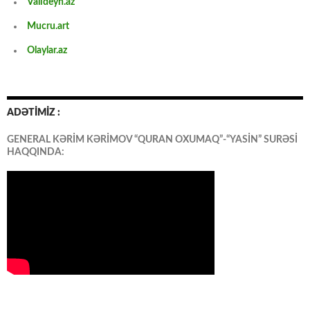
Valideyn.az
Mucru.art
Olaylar.az
ADƏTİMİZ :
GENERAL KƏRİM KƏRİMOV “QURAN OXUMAQ”-“YASİN” SURƏSİ
HAQQINDA: