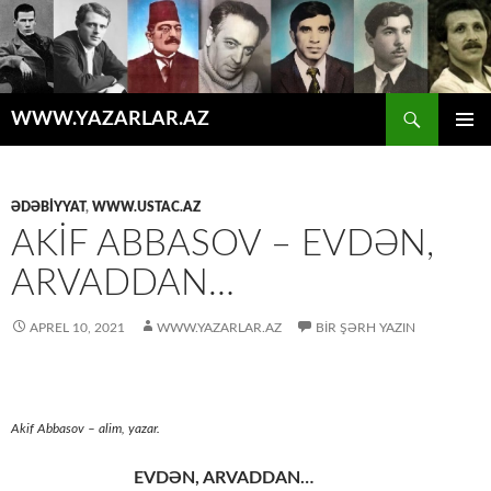
Axtar
WWW.YAZARLAR.AZ
MÜHTƏVIYYATA
ƏSAS
KEÇ
MENYU
ƏDƏBİYYAT
,
WWW.USTAC.AZ
AKIF ABBASOV – EVDƏN,
ARVADDAN…
APREL 10, 2021
WWW.YAZARLAR.AZ
BIR ŞƏRH YAZIN
Akif Abbasov – alim, yazar.
EVDƏN, ARVADDAN…