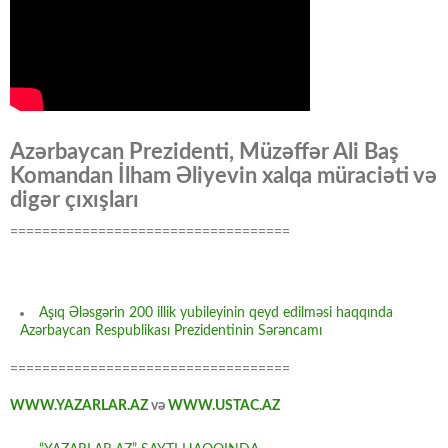
Azərbaycan Prezidenti, Müzəffər Ali Baş
Komandan İlham Əliyevin xalqa müraciəti və
digər çıxışları
===================================
Aşıq Ələsgərin 200 illik yubileyinin qeyd edilməsi haqqında
Azərbaycan Respublikası Prezidentinin Sərəncamı
===================================
WWW.YAZARLAR.AZ
və
WWW.USTAC.AZ