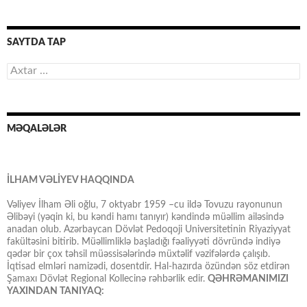
SAYTDA TAP
Axtarış:
MƏQALƏLƏR
İLHAM VƏLİYEV HAQQINDA
Vəliyev İlham Əli oğlu, 7 oktyabr 1959 –cu ildə Tovuzu rayonunun
Əlibəyi (yəqin ki, bu kəndi hamı tanıyır) kəndində müəllim ailəsində
anadan olub. Azərbaycan Dövlət Pedoqoji Universitetinin Riyaziyyat
fakültəsini bitirib. Müəllimliklə başladığı fəaliyyəti dövründə indiyə
qədər bir çox təhsil müəssisələrində müxtəlif vəzifələrdə çalışıb.
İqtisad elmləri namizədi, dosentdir. Hal-hazırda özündən söz etdirən
Şamaxı Dövlət Regional Kollecinə rəhbərlik edir.
QƏHRƏMANIMIZI
YAXINDAN TANIYAQ: