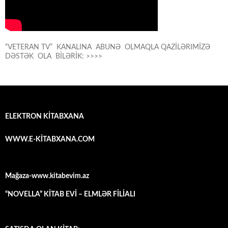
“VETERAN TV” KANALINA ABUNƏ OLMAQLA QAZİLƏRIMİZƏ
DƏSTƏK OLA BİLƏRİK: >>>>
ELEKTRON KİTABXANA
WWW.E-KİTABXANA.COM
Mağaza-www.kitabevim.az
“NOVELLA” KİTAB EVİ – ELMLƏR FİLİALI