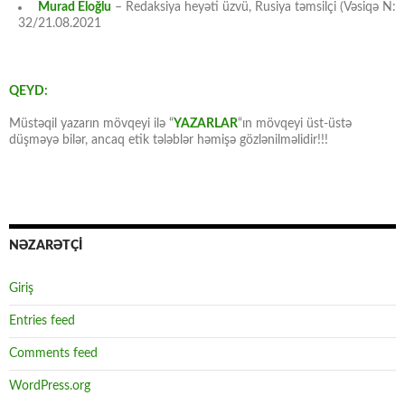
Murad Eloğlu
– Redaksiya heyəti üzvü, Rusiya təmsilçi (Vəsiqə N:
32/21.08.2021
QEYD:
Müstəqil yazarın mövqeyi ilə “
YAZARLAR
“ın mövqeyi üst-üstə
düşməyə bilər, ancaq etik tələblər həmişə gözlənilməlidir!!!
NƏZARƏTÇİ
Giriş
Entries feed
Comments feed
WordPress.org