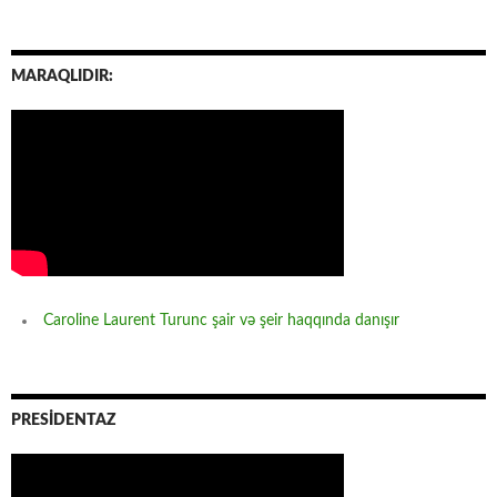
MARAQLIDIR:
Caroline Laurent Turunc şair və şeir haqqında danışır
PRESİDENTAZ