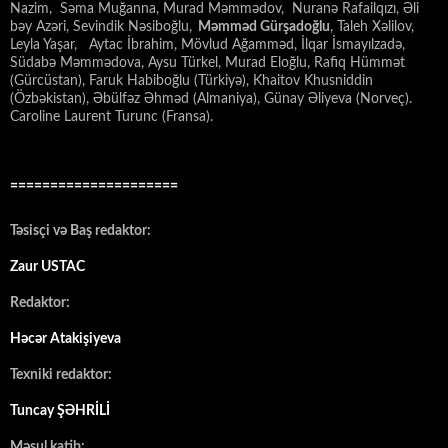
Nazim, Səma Muğanna, Murad Məmmədov, Nuranə Rafailqızı, Əli
bəy Azəri, Sevindik Nəsiboğlu,
Məmməd Gürşadoğlu
, Taleh Xəlilov,
Leyla Yaşar, Aytac İbrahim, Mövlud Ağamməd, İlqar İsmayılzadə,
Südabə Məmmədova, Aysu Türkel, Murad Eloğlu, Rafiq Hümmət
(Gürcüstan), Faruk Habiboğlu (Türkiyə), Khaitov Khusniddin
(Özbəkistan), Əbülfəz Əhməd (Almaniya), Günay Əliyeva (Norveç).
Caroline Laurent Turunc (Fransa).
=====================
Təsisçi və Baş redaktor:
Zaur USTAC
Redaktor:
Həcər Atakişiyeva
Texniki redaktor:
Tuncay ŞƏHRİLİ
Məsul katib: