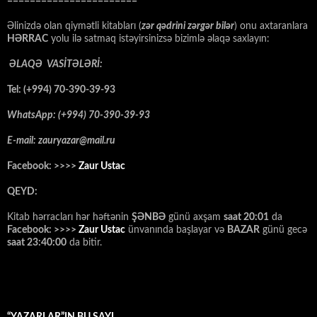
=======================
Əlinizdə olan qiymətli kitabları (
zər qədrini zərgər bilər
) onu axtaranlara
HƏRRAC
yolu ilə satmaq istəyirsinizsə bizimlə əlaqə saxlayın:
ƏLAQƏ VASİTƏLƏRİ:
Tel: (+994) 70-390-39-93
WhatsApp: (+994) 70-390-39-93
E-mail: zauryazar@mail.ru
Facebook: >>>>
Zaur Ustac
QEYD:
Kitab hərracları hər həftənin
ŞƏNBƏ
günü axşam
saat 20:01
da
Facebook: >>>>
Zaur Ustac
ünvanında başlayar və
BAZAR
günü gecə
saat 23:40:00
da bitir.