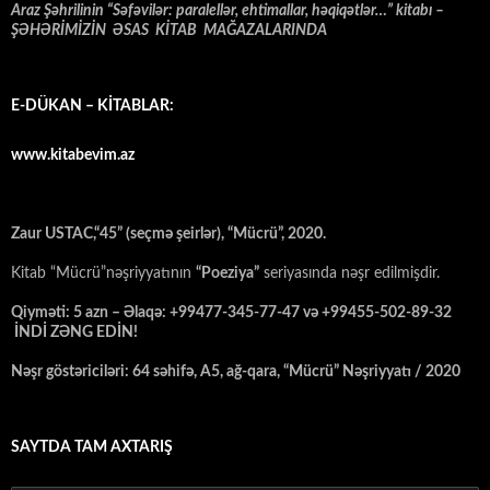
Araz Şəhrilinin “Səfəvilər: paralellər, ehtimallar, həqiqətlər…” kitabı –
ŞƏHƏRİMİZİN ƏSAS KİTAB MAĞAZALARINDA
E-DÜKAN – KİTABLAR:
www.kitabevim.az
Zaur USTAC,“45” (seçmə şeirlər), “Mücrü”, 2020.
Kitab “Mücrü”nəşriyyatının
“Poeziya”
seriyasında nəşr edilmişdir.
Qiyməti: 5 azn – Əlaqə: +99477-345-77-47 və +99455-502-89-32
İNDİ ZƏNG EDİN!
Nəşr göstəriciləri: 64 səhifə, A5, ağ-qara, “Mücrü” Nəşriyyatı / 2020
SAYTDA TAM AXTARIŞ