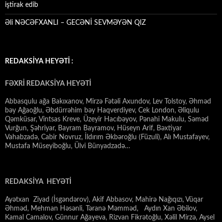
iştirak edib
Əli NƏCƏFXANLI – GECƏNİ SEVMƏYƏN QIZ
REDAKSİYA HEYƏTİ :
FƏXRİ REDAKSİYA HEYƏTİ
Abbasqulu ağa Bakıxanov, Mirzə Fətəli Axundov, Lev Tolstoy, Əhməd
bəy Ağaoğlu, Əbdürrəhim bəy Haqverdiyev, Cek London, Əliqulu
Qəmküsar, Vintsas Kreve, Üzeyir Hacıbəyov, Pənahi Makulu, Səməd
Vurğun, Şəhriyar, Bayram Bayramov, Hüseyn Arif, Bəxtiyar
Vahabzadə, Cabir Novruz, İldırım Əkbəroğlu (Füzuli), Alı Mustafayev,
Mustafa Müseyiboğlu, Ülvi Bünyadzadə…
REDAKSİYA HEYƏTİ
Ayətxan Ziyad (İsgəndərov), Akif Abbasov, Mahirə Nağıqızı, Vüqar
Əhməd, Mehman Həsənli, Təranə Məmməd, Aydın Xan Əbilov,
Kamal Camalov, Günnur Ağayeva, Rizvan Fikrətoğlu, Xəlil Mirzə, Aysel