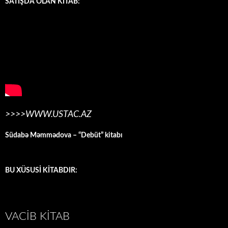
SATIŞDA OLAN KİTAB:
>>>>WWW.USTAC.AZ
Südabə Məmmədova – “Debüt” kitabı
BU XÜSUSİ KİTABDIR:
VACIB KITAB