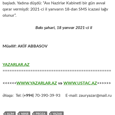
başladı. Yadına düşdü: “Axı Nazirlər Kabineti bir gün əvvəl
qərar vermişdi: 2021-ci il yanvarın 18-dən SMS icazəsi ləğv
olunur”.
Bakı şəhəri, 18 yanvar 2021-ci il
Müəllif:
AKİF ABBASOV
YAZARLAR.AZ
===============================================
<<<<<<
WWW.YAZARLAR.AZ
və
WWW.USTAC.AZ
>>>>>>
Əlaqə:
Tel: (
+994
) 70-390-39-93 E-mail: zauryazar@mail.ru
ALİM
NƏSR
PROZA
YAZAR