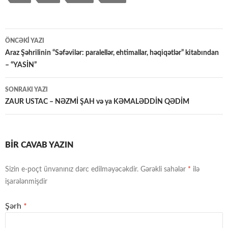
Yazılar
ÖNCƏKI YAZI
üzrə
Araz Şəhrilinin “Səfəvilər: paralellər, ehtimallar, həqiqətlər” kitabından
– “YASİN”
naviqasiya
SONRAKI YAZI
ZAUR USTAC – NƏZMİ ŞAH və ya KƏMALƏDDİN QƏDİM
BIR CAVAB YAZIN
Sizin e-poçt ünvanınız dərc edilməyəcəkdir.
Gərəkli sahələr
*
ilə
işarələnmişdir
Şərh
*