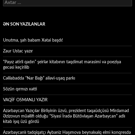
Axtarış:
ƏN SON YAZILANLAR
Unutma, şah babam Xətai başdı!
Zaur Ustac yazır
“Payız ətirli qadın” şeirlər kitabının təqdimat mərasimi və poeziya
gecəsi keçirilib
Cəlilabadda “Nar Bağı” ailəvi-uşaq parkı
Sözün qırmızı xətti
VAQİF OSMANLI YAZIR
Azərbaycan Yazıçılar Birliyinin üzvü, prezident təqaüdçüsü Mirdaməd
Əzizovun müəllifi olduğu “Siyasi İradə Bütövləşən Azərbaycan” adlı
kitab işıq üzü gördü
Azərbaycanlı tədqiqatçı Aybəniz Haşımova beynəlxalq elmi konqresdə