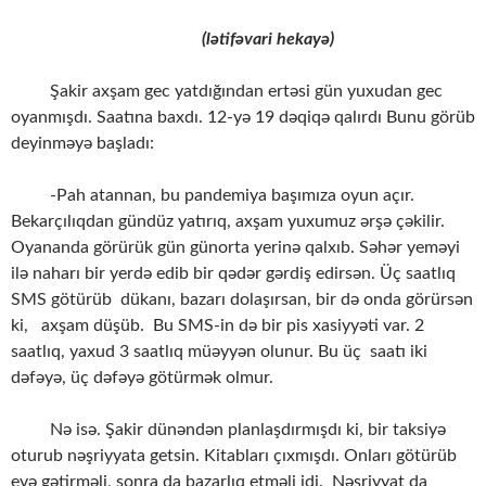
(lətifəvari hekayə)
Şakir axşam gec yatdığından ertəsi gün yuxudan gec
oyanmışdı. Saatına baxdı. 12-yə 19 dəqiqə qalırdı Bunu görüb
deyinməyə başladı:
-Pah atannan, bu pandemiya başımıza oyun açır.
Bekarçılıqdan gündüz yatırıq, axşam yuxumuz ərşə çəkilir.
Oyananda görürük gün günorta yerinə qalxıb. Səhər yeməyi
ilə naharı bir yerdə edib bir qədər gərdiş edirsən. Üç saatlıq
SMS götürüb dükanı, bazarı dolaşırsan, bir də onda görürsən
ki, axşam düşüb. Bu SMS-in də bir pis xasiyyəti var. 2
saatlıq, yaxud 3 saatlıq müəyyən olunur. Bu üç saatı iki
dəfəyə, üç dəfəyə götürmək olmur.
Nə isə. Şakir dünəndən planlaşdırmışdı ki, bir taksiyə
oturub nəşriyyata getsin. Kitabları çıxmışdı. Onları götürüb
evə gətirməli, sonra da bazarlıq etməli idi. Nəşriyyat da