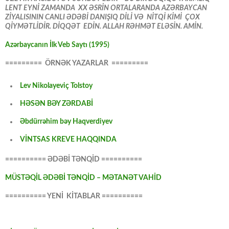
LENT EYNİ ZAMANDA XX ƏSRİN ORTALARANDA AZƏRBAYCAN
ZİYALISININ CANLI ƏDƏBİ DANIŞIQ DİLİ VƏ NİTQİ KİMİ ÇOX
QİYMƏTLİDİR. DİQQƏT EDİN. ALLAH RƏHMƏT ELƏSİN. AMİN.
Azərbaycanın İlk Veb Saytı (1995)
========= ÖRNƏK YAZARLAR =========
Lev Nikolayeviç Tolstoy
HƏSƏN BƏY ZƏRDABİ
Əbdürrəhim bəy Haqverdiyev
VİNTSAS KREVE HAQQINDA
========== ƏDƏBİ TƏNQİD ==========
MÜSTƏQİL ƏDƏBİ TƏNQİD – MƏTANƏT VAHİD
========== YENİ KİTABLAR ==========