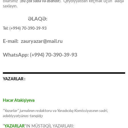
bilərsiniz
(
bu çox sadə və asandır
).
Qeydiyyatdan keçmək üçün əlaqə
saxlayın.
ƏLAQƏ:
Tel: (+994) 70-390-39-93
E-mail: zauryazar@mail.ru
WhatsApp: (
+994
) 70-390-39-93
YAZARLAR :
Həcər Atakişiyeva
“Yazarlar” jurnalının redaktoru və Yaradıcılıq Komissiyasının sədri,
ədəbiyyatşünas-tənqidçı
“
YAZARLAR
“IN MÜSTƏQİL YAZARLARI: