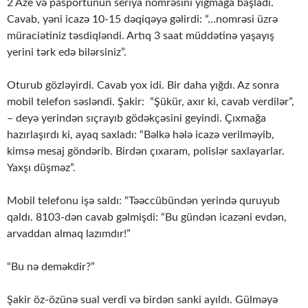
2 Aze və pasportunun seriya nömrəsini yığmağa başladı.
Cavab, yəni icazə 10-15 dəqiqəyə gəlirdi: “…nomrəsi üzrə
müraciətiniz təsdiqləndi. Artıq 3 saat müddətinə yaşayış
yerini tərk edə bilərsiniz”.
Oturub gözləyirdi. Cavab yox idi. Bir daha yığdı. Az sonra
mobil telefon səsləndi. Şakir: “Şükür, axır ki, cavab verdilər”,
– deyə yerindən sıçrayıb gödəkçəsini geyindi. Çıxmağa
hazırlaşırdı ki, ayaq saxladı: “Bəlkə hələ icazə verilməyib,
kimsə mesaj göndərib. Birdən çıxaram, polislər saxlayarlar.
Yaxşı düşməz”.
Mobil telefonu işə saldı: “Təəccübündən yerində quruyub
qaldı. 8103-dən cavab gəlmişdi: “Bu gündən icazəni evdən,
arvaddan almaq lazımdır!”
“Bu nə deməkdir?”
Şakir öz-özünə sual verdi və birdən sanki ayıldı. Gülməyə