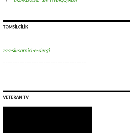
“YAZARLAR.AZ” SAYTI HAQQINDA
TƏMSİLÇİLİK
>>>siirsarnici-e-dergi
===================================
VETERAN TV