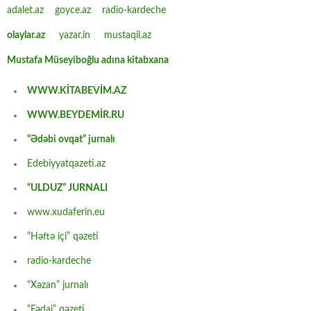
adalet.az
goyce.az
radio-kardeche
olaylar.az
yazar.in
mustaqil.az
Mustafa Müseyiboğlu adına kitabxana
WWW.KİTABEVİM.AZ
WWW.BEYDEMİR.RU
“Ədəbi ovqat” jurnalı
Edebiyyatqazeti.az
“ULDUZ” JURNALI
www.xudaferin.eu
“Həftə içi” qəzeti
radio-kardeche
“Xəzan” jurnalı
“Fədai” qəzeti