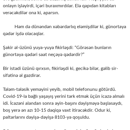
onlayn işləyirdi, içəri buraxmırdılar. Elə qapıdan kitabları
verəcəkdilər ona ki, aparsın.
Həm də dünəndən xəbərdarlıq eləmişdilər ki, günortaya
qədər işdə olacaqlar.
Şakir əl-üzünü yuya-yuya fikirləşdi: “Görəsən bunların
günortaya qədəri saat neçəyə qədərdir?”
Bir istədi üzünü qırxsın, fikirləşdi ki, gecikə bilər, gəlib sir-
sifətinə əl gəzdirər.
Tələm-tələsik yeməyini yeyib, mobil telefonunu götürdü.
Covid-19-la bağlı yaşayış yerini tərk etmək üçün icazə almalı
idi. İcazəni alandan sonra əyin-başını dəyişməyə başlasaydı,
boş yerə ən azı 10-15 dəqiqə vaxt itirəcəkdir. Odur ki,
paltarlarını dəyişə-dəyişə 8103-yə qoşuldu.