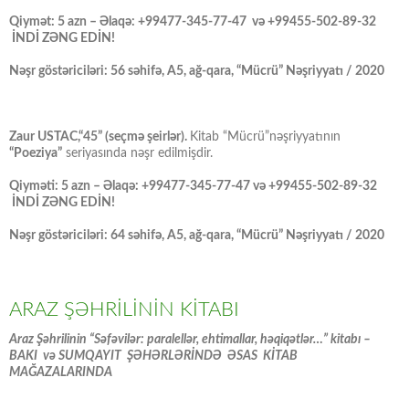
Qiymət: 5 azn – Əlaqə: +99477-345-77-47 və +99455-502-89-32
İNDİ ZƏNG EDİN!
Nəşr göstəriciləri: 56 səhifə, A5, ağ-qara, “Mücrü” Nəşriyyatı / 2020
Zaur USTAC,“45” (seçmə şeirlər).
Kitab “Mücrü”nəşriyyatının
“Poeziya”
seriyasında nəşr edilmişdir.
Qiyməti: 5 azn – Əlaqə: +99477-345-77-47 və +99455-502-89-32
İNDİ ZƏNG EDİN!
Nəşr göstəriciləri: 64 səhifə, A5, ağ-qara, “Mücrü” Nəşriyyatı / 2020
ARAZ ŞƏHRİLİNİN KİTABI
Araz Şəhrilinin “Səfəvilər: paralellər, ehtimallar, həqiqətlər…” kitabı –
BAKI və SUMQAYIT ŞƏHƏRLƏRİNDƏ ƏSAS KİTAB
MAĞAZALARINDA