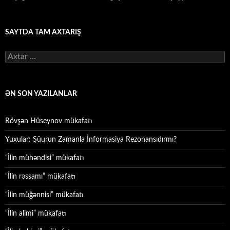
SAYTDA TAM AXTARIŞ
Axtarış:
ƏN SON YAZILANLAR
Rövşən Hüseynov mükafatı
Yuxular: Şüurun Zamanla İnformasiya Rezonansıdırmı?
“İlin mühəndisi” mükafatı
“İlin rəssamı” mükafatı
“İlin müğənnisi” mükafatı
“İlin alimi” mükafatı