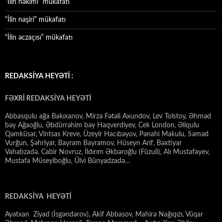
“İlin həkimi” mükafatı
“İlin naşiri” mükafatı
“İlin əczaçısı” mükafatı
REDAKSİYA HEYƏTİ :
FƏXRİ REDAKSİYA HEYƏTİ
Abbasqulu ağa Bakıxanov, Mirzə Fətəli Axundov, Lev Tolstoy, Əhməd
bəy Ağaoğlu, Əbdürrəhim bəy Haqverdiyev, Cek London, Əliqulu
Qəmküsar, Vintsas Kreve, Üzeyir Hacıbəyov, Pənahi Makulu, Səməd
Vurğun, Şəhriyar, Bayram Bayramov, Hüseyn Arif, Bəxtiyar
Vahabzadə, Cabir Novruz, İldırım Əkbəroğlu (Füzuli), Alı Mustafayev,
Mustafa Müseyiboğlu, Ülvi Bünyadzadə…
REDAKSİYA HEYƏTİ
Ayətxan Ziyad (İsgəndərov), Akif Abbasov, Mahirə Nağıqızı, Vüqar