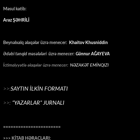
Məsul katib:
Araz ŞƏHRİLİ
Beynəlxalq əlaqələr üzrə menecer:
Khaitov Khusniddin
Ədəbi tənqid məsələləri üzrə menecer:
Günnur AĞAYEVA
İctimaiyyətlə əlaqələr üzrə menecer:
NƏZAKƏT EMİNQIZI
>>:
SAYTIN İLKİN FORMATI
>>:
“YAZARLAR” JURNALI
=======================
>>> KİTAB HƏRACLARI: