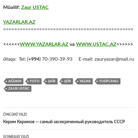
Müəllif:
Zaur USTAC
YAZARLAR.AZ
===============================================
<<<<<<
WWW.YAZARLAR.AZ
və
WWW.USTAC.AZ
>>>>>>
Əlaqə:
Tel: (
+994
) 70-390-39-93 E-mail: zauryazar@mail.ru
AĞDAM
FOTO
ŞAİR
ŞEİR
YAZAR
YUSİFCANLI
ZAUR USTAC
Yazılar
ÖNCƏKI YAZI
üzrə
Керим Керимов — самый засекреченный руководитель СССР
naviqasiya
SONRAKI YAZI