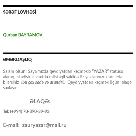
ŞƏRƏF LÖVHƏSİ
Qurban BAYRAMOV
ƏMƏKDAŞLIQ
Salam olsun! Saytımızda qeydiyatdan keçməklə
“YAZAR”
statusu
alaraq, istədiyiniz vaxtda müstəqil şəkildə öz yazılarınızı dərc edə
bilərsiniz
(
bu çox sadə və asandır
).
Qeydiyyatdan keçmək üçün əlaqə
saxlayın.
ƏLAQƏ:
Tel: (+994) 70-390-39-93
E-mail: zauryazar@mail.ru