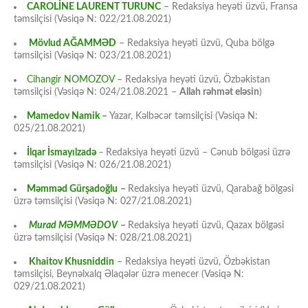
CAROLİNE LAURENT TURUNC
– Redaksiya heyəti üzvü, Fransa
təmsilçisi (Vəsiqə N: 022/21.08.2021)
Mövlud AĞAMMƏD
– Redaksiya heyəti üzvü, Quba bölgə
təmsilçisi (Vəsiqə N: 023/21.08.2021)
Cihangir NOMOZOV
– Redaksiya heyəti üzvü, Özbəkistan
təmsilçisi (Vəsiqə N: 024/21.08.2021 –
Allah rəhmət eləsin
)
Mamedov Namik
–
Yazar, Kəlbəcər təmsilçisi (Vəsiqə N:
025/21.08.2021)
İlqar İsmayılzadə
–
Redaksiya heyəti üzvü – Cənub bölgəsi üzrə
təmsilçisi (Vəsiqə N: 026/21.08.2021)
Məmməd Gürşadoğlu
–
Redaksiya heyəti üzvü, Qarabağ bölgəsi
üzrə təmsilçisi (Vəsiqə N: 027/21.08.2021)
Murad MƏMMƏDOV
–
Redaksiya heyəti üzvü, Qazax bölgəsi
üzrə təmsilçisi (Vəsiqə N: 028/21.08.2021)
Khaitov Khusniddin
– Redaksiya heyəti üzvü, Özbəkistan
təmsilçisi, Beynəlxalq Əlaqələr üzrə menecer (Vəsiqə N:
029/21.08.2021)