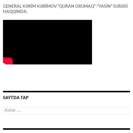
GENERAL KƏRİM KƏRİMOV “QURAN OXUMAQ”-“YASİN” SURƏSİ
HAQQINDA:
SAYTDA TAP
Axtarış: