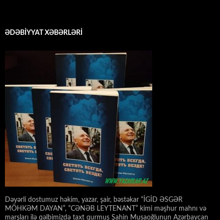
ƏDƏBİYYAT XƏBƏRLƏRİ
Dəyərli dostumuz həkim, yazar, şair, bəstəkar “İGİD ƏSGƏR
MÖHKƏM DAYAN”, “CƏNƏB LEYTENANT” kimi məşhur mahnı və
marşları ilə qəlbimizdə taxt qurmuş Şahin Musaoğlunun Azərbaycan