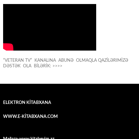
“VETERAN TV” KANALINA ABUNƏ OLMAQLA QAZİLƏRIMİZƏ
DƏSTƏK OLA BİLƏRİK: >>>>
ELEKTRON KİTABXANA
WWW.E-KİTABXANA.COM