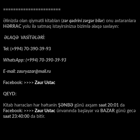
=======================
Əlinizdə olan qiymətli kitabları (
zər qədrini zərgər bilər
) onu axtaranlara
HƏRRAC
yolu ilə satmaq istəyirsinizsə bizimlə əlaqə saxlayın:
ƏLAQƏ VASİTƏLƏRİ:
Tel: (+994) 70-390-39-93
WhatsApp: (+994) 70-390-39-93
E-mail: zauryazar@mail.ru
Facebook: >>>>
Zaur Ustac
QEYD:
Kitab hərracları hər həftənin
ŞƏNBƏ
günü axşam
saat 20:01
da
Facebook: >>>>
Zaur Ustac
ünvanında başlayar və
BAZAR
günü gecə
saat 23:40:00
da bitir.