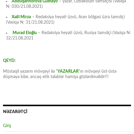
Abduqahhorova Gülhayo
– yazar, Özbəkistan təmsilçisi (Vəsiqə
N: 030/21.08.2021)
Xəlil Mirzə
– Redaksiya heyəti üzvü, Aran bölgəsi üzrə təmsilçi
(Vəsiqə N: 31/21.08.2021)
Murad Eloğlu
– Redaksiya heyəti üzvü, Rusiya təmsilçi (Vəsiqə N:
32/21.08.2021
QEYD:
Müstəqil yazarın mövqeyi ilə “
YAZARLAR
“ın mövqeyi üst-üstə
düşməyə bilər, ancaq etik tələblər həmişə gözlənilməlidir!!!
NƏZARƏTÇİ
Giriş