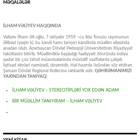
MƏQALƏLƏR
İLHAM VƏLİYEV HAQQINDA
Vəliyev İlham Əli oğlu, 7 oktyabr 1959 –cu ildə Tovuzu rayonunun
Əlibəyi (yəqin ki, bu kəndi hamı tanıyır) kəndində müəllim ailəsində
anadan olub. Azərbaycan Dövlət Pedoqoji Universitetinin Riyaziyyat
fakültəsini bitirib. Müəllimliklə başladığı fəaliyyəti dövründə indiyə
qədər bir çox təhsil müəssisələrində müxtəlif vəzifələrdə çalışıb.
İqtisad elmləri namizədi, dosentdir. Hal-hazırda özündən söz etdirən
Şamaxı Dövlət Regional Kollecinə rəhbərlik edir.
QƏHRƏMANIMIZI
YAXINDAN TANIYAQ:
İLHAM VƏLİYEV – STEREOTİPLƏRİ YOX EDƏN ADAM
BİR MÜƏLLİM TANIYIRAM – İLHAM VƏLİYEV