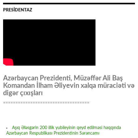
PRESİDENTAZ
Azərbaycan Prezidenti, Müzəffər Ali Baş
Komandan İlham Əliyevin xalqa müraciəti və
digər çıxışları
===================================
Aşıq Ələsgərin 200 illik yubileyinin qeyd edilməsi haqqında
Azərbaycan Respublikası Prezidentinin Sərəncamı