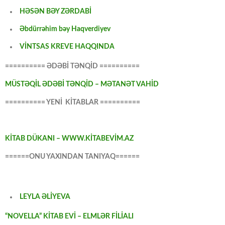
HƏSƏN BƏY ZƏRDABİ
Əbdürrəhim bəy Haqverdiyev
VİNTSAS KREVE HAQQINDA
========== ƏDƏBİ TƏNQİD ==========
MÜSTƏQİL ƏDƏBİ TƏNQİD – MƏTANƏT VAHİD
========== YENİ KİTABLAR ==========
KİTAB DÜKANI – WWW.KİTABEVİM.AZ
======ONU YAXINDAN TANIYAQ======
LEYLA ƏLİYEVA
“NOVELLA” KİTAB EVİ – ELMLƏR FİLİALI