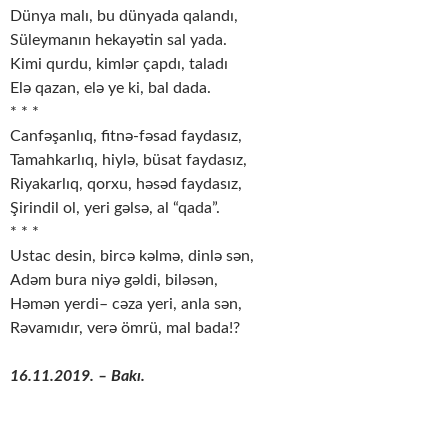
Dünya malı, bu dünyada qalandı,
Süleymanın hekayətin sal yada.
Kimi qurdu, kimlər çapdı, taladı
Elə qazan, elə ye ki, bal dada.
* * *
Canfəşanlıq, fitnə-fəsad faydasız,
Tamahkarlıq, hiylə, büsat faydasız,
Riyakarlıq, qorxu, həsəd faydasız,
Şirindil ol, yeri gəlsə, al “qada”.
* * *
Ustac desin, bircə kəlmə, dinlə sən,
Adəm bura niyə gəldi, biləsən,
Həmən yerdi– cəza yeri, anla sən,
Rəvamıdır, verə ömrü, mal bada!?
16.11.2019. – Bakı.