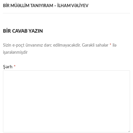
BİR MÜƏLLİM TANIYIRAM – İLHAM VƏLİYEV
BIR CAVAB YAZIN
Sizin e-poçt ünvanınız dərc edilməyəcəkdir.
Gərəkli sahələr
*
ilə
işarələnmişdir
Şərh
*