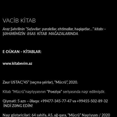
VACIB KITAB
Araz Şəhrilinin “Səfəvilər: paralellər, ehtimallar, həqiqətlər…” kitabı –
ŞƏHƏRİMİZİN ƏSAS KİTAB MAĞAZALARINDA
E-DÜKAN – KİTABLAR:
www.kitabevim.az
Zaur USTAC,“45” (seçmə şeirlər), “Mücrü”, 2020.
Kitab “Mücrü”nəşriyyatının
“Poeziya”
seriyasında nəşr edilmişdir.
Qiyməti: 5 azn – Əlaqə: +99477-345-77-47 və +99455-502-89-32
İNDİ ZƏNG EDİN!
Nəşr göstəriciləri: 64 səhifə, A5, ağ-qara, “Mücrü” Nəşriyyatı / 2020