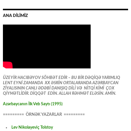
ANA DİLİMİZ
ÜZEYİR HACIBƏYOV SÖHBƏT EDİR – BU BİR DƏQİQƏ YARIMLIQ
LENT EYNİ ZAMANDA XX ƏSRİN ORTALARANDA AZƏRBAYCAN
ZİYALISININ CANLI ƏDƏBİ DANIŞIQ DİLİ VƏ NİTQİ KİMİ ÇOX
QİYMƏTLİDİR. DİQQƏT EDİN. ALLAH RƏHMƏT ELƏSİN. AMİN.
Azərbaycanın İlk Veb Saytı (1995)
========= ÖRNƏK YAZARLAR =========
Lev Nikolayeviç Tolstoy