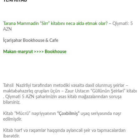
YENİ KİTAB
Təranə Məmmədin “Sirr” kitabını necə əldə etmək olar? –
Qiyməti: 5
AZN
İçərişəhər Bookhouse & Cafe
Məkan-marşrut >>>> Bookhouse
Təhsil Nazirliyi tərəfindən metodiki vəsaitə daxil olunmuş şeirlər –
məktəbəhazırlıq qrupları üçün – Zaur Ustacın “Güllünün Şeirləri” kitabı
. Qiyməti 5 AZN şəhərimizin əsas kitab mağazalarından soruşa
bilərsiniz.
Kitab “Mücrü” nəşriyyatının
“Çoxbilmiş”
uşaq seriyasında nəşr
edilmişdir.
Kitab hərf və rəqəmlər haqqında əyləncəli şeir və tapmacalardan
ibarətdir.