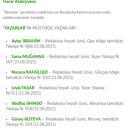
Həcər Atakişiyeva
“Yazarlar” jurnalının redaktoru və Yaradıcılıq Komissiyasının sədri,
ədəbiyyatşünas-tənqidçı
“
YAZARLAR
“IN MÜSTƏQİL YAZARLARI:
Aytac İBRAHİM
– Redaksiya heyəti üzvü, Qax bölgə təmsilçisi
(Vəsiqə N: 006/21.08.2021)
Səma MUĞANNA
– Redaksiya heyəti üzvü, Yazar (Vəsiqə N:
007/21.08.2021)
Nuranə RAFAİLQIZI
– Redaksiya heyəti üzvü, Göyçay bölgə
təmsilçisi (Vəsiqə N: 010/21.08.2021)
Leyla YAŞAR
– Redaksiya heyəti üzvü, Yazar (Vəsiqə
N:011/21.08.2021)
Əbülfəz ƏHMƏD
– Redaksiya heyəti üzvü, Almaniya təmsilçisi
(Vəsiqə N: 018/21.08.2021)
Günay ƏLİYEVA
– Redaksiya heyəti üzvü, Norveç təmsilçisi
(Vəsiqə N: 019/21.08.2021)