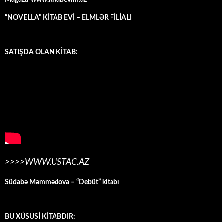
Mağaza-www.kitabevim.az
“NOVELLA” KİTAB EVİ – ELMLƏR FİLİALI
SATIŞDA OLAN KİTAB:
>>>>WWW.USTAC.AZ
Südabə Məmmədova – “Debüt” kitabı
BU XÜSUSİ KİTABDIR: