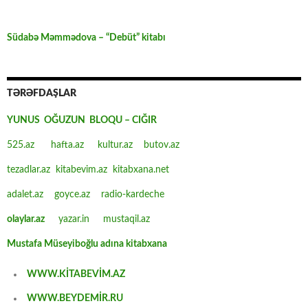
Südabə Məmmədova – “Debüt” kitabı
TƏRƏFDAŞLAR
YUNUS OĞUZUN BLOQU – CIĞIR
525.az
hafta.az
kultur.az
butov.az
tezadlar.az
kitabevim.az
kitabxana.net
adalet.az
goyce.az
radio-kardeche
olaylar.az
yazar.in
mustaqil.az
Mustafa Müseyiboğlu adına kitabxana
WWW.KİTABEVİM.AZ
WWW.BEYDEMİR.RU