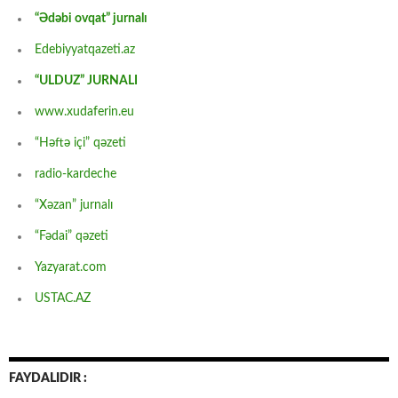
“Ədəbi ovqat” jurnalı
Edebiyyatqazeti.az
“ULDUZ” JURNALI
www.xudaferin.eu
“Həftə içi” qəzeti
radio-kardeche
“Xəzan” jurnalı
“Fədai” qəzeti
Yazyarat.com
USTAC.AZ
FAYDALIDIR :