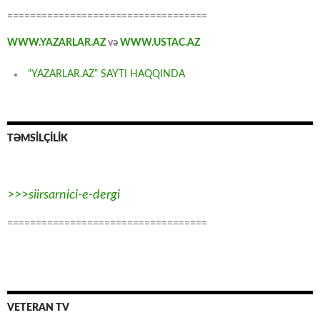
===================================
WWW.YAZARLAR.AZ
və
WWW.USTAC.AZ
“YAZARLAR.AZ” SAYTI HAQQINDA
TƏMSİLÇİLİK
>>>siirsarnici-e-dergi
===================================
VETERAN TV