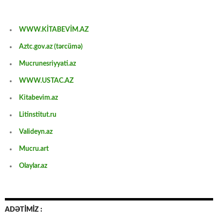
WWW.KİTABEVİM.AZ
Aztc.gov.az (tərcümə)
Mucrunesriyyati.az
WWW.USTAC.AZ
Kitabevim.az
Litinstitut.ru
Valideyn.az
Mucru.art
Olaylar.az
ADƏTİMİZ :