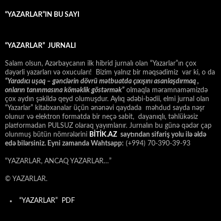
“YAZARLAR”IN BU SAYI
“YAZARLAR” JURNALI
Salam olsun, Azərbaycanın ilk hibrid jurnalı olan “Yazarlar”ın çox
dəyərli yazarları və oxucuları! Bizim yalnız bir məqsədimiz var ki, o da
“
Yaradıcı uşaq – gәnclәrin dövrü mәtbuatda çıxışını asanlaşdırmaq ,
onların tanınmasına kömәklik göstәrmәk”
olmaqla məramnaməmizdə
çox aydın şəkildə qeyd olumuşdur. Aylıq ədəbi-bədii, elmi jurnal olan
“Yazarlar” kitabxanalar üçün ənənəvi qaydada məhdud sayda nəşr
olunur və elektron formatda bir neçə sabit, dayanıqlı, təhlükəsiz
platformadan PULSUZ olaraq yayımlanır. Jurnalın bu günə qədər çap
olunmuş bütün nömrələrini
BİTİK.AZ
saytından sifariş yolu ilə əldə
edə bilərsiniz. Eyni zamanda Wahtsapp:
(+994) 70-390-39-93
“YAZARLAR, ANCAQ YAZARLAR…”
© YAZARLAR.
“YAZARLAR” PDF