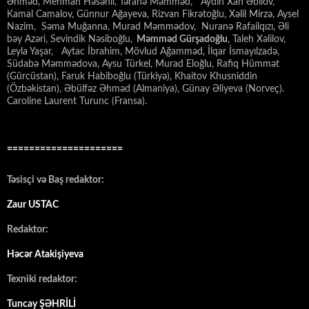
Əhməd, Mehman Həsənli, Təranə Məmməd, Aydın Xan Əbilov,
Kamal Camalov, Günnur Ağayeva, Rizvan Fikrətoğlu, Xəlil Mirzə, Aysel
Nazim, Səma Muğanna, Murad Məmmədov, Nuranə Rafailqızı, Əli
bəy Azəri, Sevindik Nəsiboğlu,
Məmməd Gürşadoğlu
, Taleh Xəlilov,
Leyla Yaşar, Aytac İbrahim, Mövlud Ağamməd, İlqar İsmayılzadə,
Südabə Məmmədova, Aysu Türkel, Murad Eloğlu, Rafiq Hümmət
(Gürcüstan), Faruk Habiboğlu (Türkiyə), Khaitov Khusniddin
(Özbəkistan), Əbülfəz Əhməd (Almaniya), Günay Əliyeva (Norveç).
Caroline Laurent Turunc (Fransa).
=====================
Təsisçi və Baş redaktor:
Zaur USTAC
Redaktor:
Həcər Atakişiyeva
Texniki redaktor:
Tuncay ŞƏHRİLİ