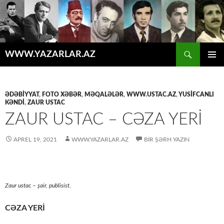
Axtar
WWW.YAZARLAR.AZ
MÜHTƏVIYYATA
ƏSAS
KEÇ
MENYU
ƏDƏBİYYAT
,
FOTO XƏBƏR
,
MƏQALƏLƏR
,
WWW.USTAC.AZ
,
YUSIFCANLI
KƏNDI
,
ZAUR USTAC
ZAUR USTAC – CƏZA YERİ
APREL 19, 2021
WWW.YAZARLAR.AZ
BIR ŞƏRH YAZIN
Zaur ustac – şair, publisist.
CƏZA YERİ