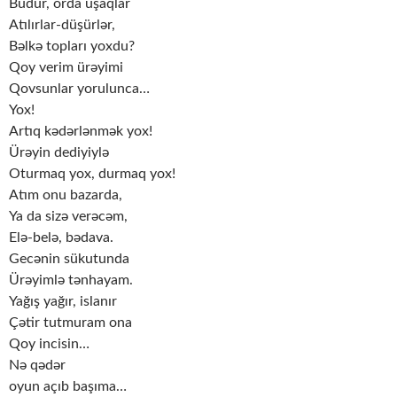
Budur, orda uşaqlar
Atılırlar-düşürlər,
Bəlkə topları yoxdu?
Qoy verim ürəyimi
Qovsunlar yorulunca…
Yox!
Artıq kədərlənmək yox!
Ürəyin dediyiylə
Oturmaq yox, durmaq yox!
Atım onu bazarda,
Ya da sizə verəcəm,
Elə-belə, bədava.
Gecənin sükutunda
Ürəyimlə tənhayam.
Yağış yağır, islanır
Çətir tutmuram ona
Qoy incisin…
Nə qədər
oyun açıb başıma…