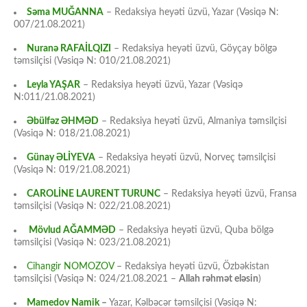
Səma MUĞANNA
– Redaksiya heyəti üzvü, Yazar (Vəsiqə N:
007/21.08.2021)
Nuranə RAFAİLQIZI
– Redaksiya heyəti üzvü, Göyçay bölgə
təmsilçisi (Vəsiqə N: 010/21.08.2021)
Leyla YAŞAR
– Redaksiya heyəti üzvü, Yazar (Vəsiqə
N:011/21.08.2021)
Əbülfəz ƏHMƏD
– Redaksiya heyəti üzvü, Almaniya təmsilçisi
(Vəsiqə N: 018/21.08.2021)
Günay ƏLİYEVA
– Redaksiya heyəti üzvü, Norveç təmsilçisi
(Vəsiqə N: 019/21.08.2021)
CAROLİNE LAURENT TURUNC
– Redaksiya heyəti üzvü, Fransa
təmsilçisi (Vəsiqə N: 022/21.08.2021)
Mövlud AĞAMMƏD
– Redaksiya heyəti üzvü, Quba bölgə
təmsilçisi (Vəsiqə N: 023/21.08.2021)
Cihangir NOMOZOV
– Redaksiya heyəti üzvü, Özbəkistan
təmsilçisi (Vəsiqə N: 024/21.08.2021 –
Allah rəhmət eləsin
)
Mamedov Namik
–
Yazar, Kəlbəcər təmsilçisi (Vəsiqə N: