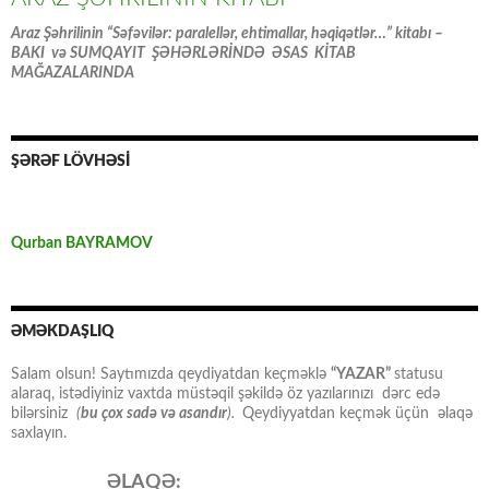
Araz Şəhrilinin “Səfəvilər: paralellər, ehtimallar, həqiqətlər…” kitabı –
BAKI və SUMQAYIT ŞƏHƏRLƏRİNDƏ ƏSAS KİTAB
MAĞAZALARINDA
ŞƏRƏF LÖVHƏSİ
Qurban BAYRAMOV
ƏMƏKDAŞLIQ
Salam olsun! Saytımızda qeydiyatdan keçməklə
“YAZAR”
statusu
alaraq, istədiyiniz vaxtda müstəqil şəkildə öz yazılarınızı dərc edə
bilərsiniz
(
bu çox sadə və asandır
).
Qeydiyyatdan keçmək üçün əlaqə
saxlayın.
ƏLAQƏ: