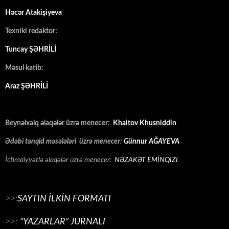
Həcər Atakişiyeva
Texniki redaktor:
Tuncay ŞƏHRİLİ
Məsul katib:
Araz ŞƏHRİLİ
Beynəlxalq əlaqələr üzrə menecer:
Khaitov Khusniddin
Ədəbi tənqid məsələləri üzrə menecer:
Günnur AĞAYEVA
İctimaiyyətlə əlaqələr üzrə menecer:
NƏZAKƏT EMİNQIZI
>>:
SAYTIN İLKİN FORMATI
>>:
“YAZARLAR” JURNALI