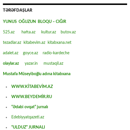
TƏRƏFDAŞLAR
YUNUS OĞUZUN BLOQU – CIĞIR
525.az
hafta.az
kultur.az
butov.az
tezadlar.az
kitabevim.az
kitabxana.net
adalet.az
goyce.az
radio-kardeche
olaylar.az
yazar.in
mustaqil.az
Mustafa Müseyiboğlu adına kitabxana
WWW.KİTABEVİM.AZ
WWW.BEYDEMİR.RU
“Ədəbi ovqat” jurnalı
Edebiyyatqazeti.az
“ULDUZ” JURNALI