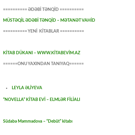
========== ƏDƏBİ TƏNQİD ==========
MÜSTƏQİL ƏDƏBİ TƏNQİD – MƏTANƏT VAHİD
========== YENİ KİTABLAR ==========
KİTAB DÜKANI – WWW.KİTABEVİM.AZ
======ONU YAXINDAN TANIYAQ======
LEYLA ƏLİYEVA
“NOVELLA” KİTAB EVİ – ELMLƏR FİLİALI
Südabə Məmmədova – “Debüt” kitabı