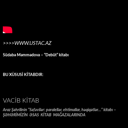
>>>>WWW.USTAC.AZ
Südabə Məmmədova – “Debüt” kitabı
BU XÜSUSİ KİTABDIR:
VACIB KITAB
Araz Şəhrilinin “Səfəvilər: paralellər, ehtimallar, həqiqətlər…” kitabı –
ŞƏHƏRİMİZİN ƏSAS KİTAB MAĞAZALARINDA