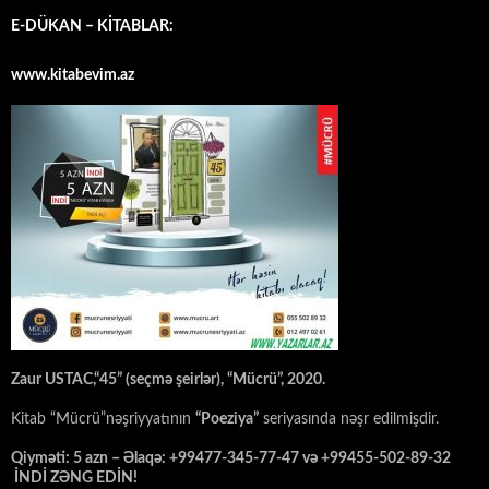
E-DÜKAN – KİTABLAR:
www.kitabevim.az
Zaur USTAC,“45” (seçmə şeirlər), “Mücrü”, 2020.
Kitab “Mücrü”nəşriyyatının
“Poeziya”
seriyasında nəşr edilmişdir.
Qiyməti: 5 azn – Əlaqə: +99477-345-77-47 və +99455-502-89-32
İNDİ ZƏNG EDİN!