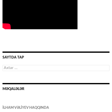
SAYTDA TAP
Axtarış:
MƏQALƏLƏR
İLHAM VƏLİYEV HAQQINDA