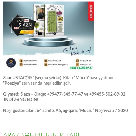
Zaur USTAC,“45” (seçmə şeirlər).
Kitab “Mücrü”nəşriyyatının
“Poeziya”
seriyasında nəşr edilmişdir.
Qiyməti: 5 azn – Əlaqə: +99477-345-77-47 və +99455-502-89-32
İNDİ ZƏNG EDİN!
Nəşr göstəriciləri: 64 səhifə, A5, ağ-qara, “Mücrü” Nəşriyyatı / 2020
ARAZ ŞƏHRİLİNİN KİTABI