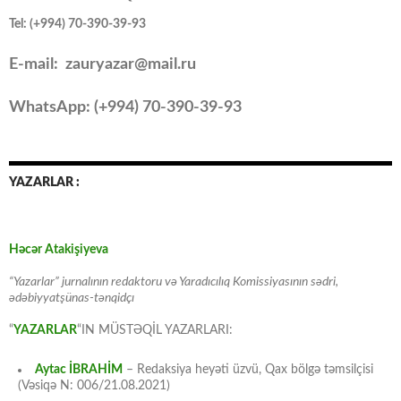
Tel: (+994) 70-390-39-93
E-mail: zauryazar@mail.ru
WhatsApp: (
+994
) 70-390-39-93
YAZARLAR :
Həcər Atakişiyeva
“Yazarlar” jurnalının redaktoru və Yaradıcılıq Komissiyasının sədri,
ədəbiyyatşünas-tənqidçı
“
YAZARLAR
“IN MÜSTƏQİL YAZARLARI:
Aytac İBRAHİM
– Redaksiya heyəti üzvü, Qax bölgə təmsilçisi
(Vəsiqə N: 006/21.08.2021)