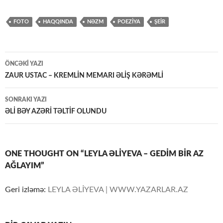
FOTO
HAQQINDA
NƏZM
POEZİYA
ŞEİR
Yazılar
ÖNCƏKI YAZI
üzrə
ZAUR USTAC – KREMLİN MEMARI ƏLİŞ KƏRƏMLİ
naviqasiya
SONRAKI YAZI
ƏLİ BƏY AZƏRİ TƏLTİF OLUNDU
ONE THOUGHT ON “LEYLA ƏLİYEVA – GEDİM BİR AZ
AĞLAYIM”
Geri izləmə:
LEYLA ƏLİYEVA | WWW.YAZARLAR.AZ