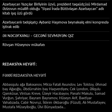
Azərbaycan Yazıçılar Birliyinin üzvü, prezident təqaüdçüsü Mirdaməd
Əzizovun müəllifi olduğu “Siyasi İradə Bütövləşən Azərbaycan” adlı
kitab işıq üzü gördü
Azərbaycanlı tədqiqatçı Aybəniz Haşımova beynəlxalq elmi konqresdə
iştirak edib
Əli NƏCƏFXANLI – GECƏNİ SEVMƏYƏN QIZ
Rövşən Hüseynov mükafatı
REDAKSİYA HEYƏTİ :
FƏXRİ REDAKSİYA HEYƏTİ
Abbasqulu ağa Bakıxanov, Mirzə Fətəli Axundov, Lev Tolstoy, Əhməd
bəy Ağaoğlu, Əbdürrəhim bəy Haqverdiyev, Cek London, Əliqulu
Qəmküsar, Vintsas Kreve, Üzeyir Hacıbəyov, Pənahi Makulu, Səməd
Vurğun, Şəhriyar, Bayram Bayramov, Hüseyn Arif, Bəxtiyar
Vahabzadə, Cabir Novruz, İldırım Əkbəroğlu (Füzuli), Alı Mustafayev,
Mustafa Müseyiboğlu, Ülvi Bünyadzadə…