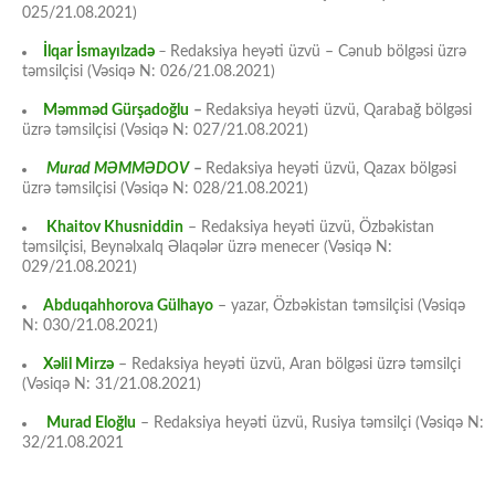
025/21.08.2021)
İlqar İsmayılzadə
–
Redaksiya heyəti üzvü – Cənub bölgəsi üzrə
təmsilçisi (Vəsiqə N: 026/21.08.2021)
Məmməd Gürşadoğlu
–
Redaksiya heyəti üzvü, Qarabağ bölgəsi
üzrə təmsilçisi (Vəsiqə N: 027/21.08.2021)
Murad MƏMMƏDOV
–
Redaksiya heyəti üzvü, Qazax bölgəsi
üzrə təmsilçisi (Vəsiqə N: 028/21.08.2021)
Khaitov Khusniddin
– Redaksiya heyəti üzvü, Özbəkistan
təmsilçisi, Beynəlxalq Əlaqələr üzrə menecer (Vəsiqə N:
029/21.08.2021)
Abduqahhorova Gülhayo
– yazar, Özbəkistan təmsilçisi (Vəsiqə
N: 030/21.08.2021)
Xəlil Mirzə
– Redaksiya heyəti üzvü, Aran bölgəsi üzrə təmsilçi
(Vəsiqə N: 31/21.08.2021)
Murad Eloğlu
– Redaksiya heyəti üzvü, Rusiya təmsilçi (Vəsiqə N:
32/21.08.2021