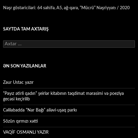
Nəşr göstəriciləri: 64 səhifə, A5, ağ-qara, “Mücrü” Nəşriyyatı / 2020
SAYTDA TAM AXTARIŞ
Axtarış:
ƏN SON YAZILANLAR
Zaur Ustac yazır
“Payız ətirli qadın” şeirlər kitabının təqdimat mərasimi və poeziya
gecəsi keçirilib
Cəlilabadda “Nar Bağı” ailəvi-uşaq parkı
Sözün qırmızı xətti
VAQİF OSMANLI YAZIR