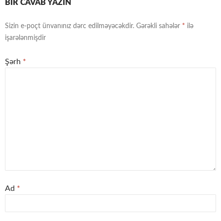
BIR CAVAB YAZIN
Sizin e-poçt ünvanınız dərc edilməyəcəkdir.
Gərəkli sahələr
*
ilə
işarələnmişdir
Şərh
*
Ad
*