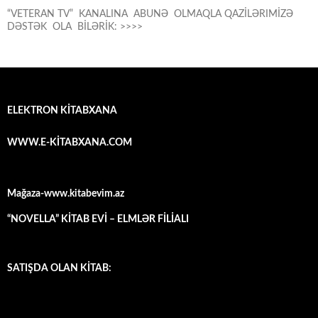
“VETERAN TV” KANALINA ABUNƏ OLMAQLA QAZİLƏRIMİZƏ
DƏSTƏK OLA BİLƏRİK: >>>>
ELEKTRON KİTABXANA
WWW.E-KİTABXANA.COM
Mağaza-www.kitabevim.az
“NOVELLA” KİTAB EVİ – ELMLƏR FİLİALI
SATIŞDA OLAN KİTAB: