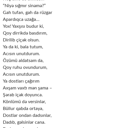
“Niyə sığmır sinəmə?”
Gah tufan, gah da rüzgar
Apardıqca uzağa…
Yox! Yaxşısı budur ki,
Qoy dirrikdə basdırım,
Dirilib çiçək olsun.
Ya da ki, bala tutum,
Acısın unutdurum.
Özümü aldatsam da,
Qoy ruhu ovundurum,
Acısın unutdurum.
Ya dostları çağırım
Axşam vaxtı mən şama –
Şərab içək doyunca.
Könlümü də versinlər,
Büllur qabda ortaya,
Dostlar ondan dadsınlar,
Dadıb, gəlsinlər cana.