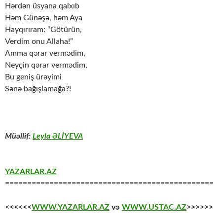
Hərdən üsyana qalxıb
Həm Günəşə, həm Aya
Hayqırıram: “Götürün,
Verdim onu Allaha!”
Amma qərar vermədim,
Neyçin qərar vermədim,
Bu geniş ürəyimi
Sənə bağışlamağa?!
Müəllif:
Leyla ƏLİYEVA
YAZARLAR.AZ
===============================================
<<<<<<
WWW.YAZARLAR.AZ
və
WWW.USTAC.AZ
>>>>>>