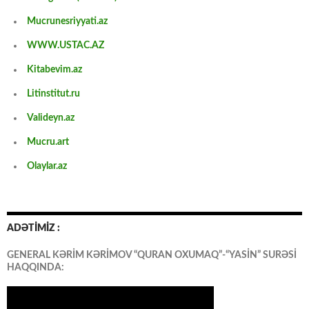
Mucrunesriyyati.az
WWW.USTAC.AZ
Kitabevim.az
Litinstitut.ru
Valideyn.az
Mucru.art
Olaylar.az
ADƏTİMİZ :
GENERAL KƏRİM KƏRİMOV “QURAN OXUMAQ”-“YASİN” SURƏSİ
HAQQINDA: