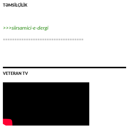
TƏMSİLÇİLİK
>>>siirsarnici-e-dergi
===================================
VETERAN TV