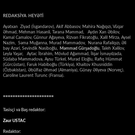
REDAKSİYA HEYƏTİ
Ayətxan Ziyad (İsgəndərov), Akif Abbasov, Mahirə Nağıqızı, Vüqar
Əhməd, Mehman Həsənli, Təranə Məmməd, Aydın Xan Əbilov,
Kamal Camalov, Günnur Ağayeva, Rizvan Fikrətoğlu, Xəlil Mirzə, Aysel
Nazim, Səma Muğanna, Murad Məmmədov, Nuranə Rafailqızı, Əli
bəy Azəri, Sevindik Nəsiboğlu,
Məmməd Gürşadoğlu
, Taleh Xəlilov,
Leyla Yaşar, Aytac İbrahim, Mövlud Ağamməd, İlqar İsmayılzadə,
Südabə Məmmədova, Aysu Türkel, Murad Eloğlu, Rafiq Hümmət
(Gürcüstan), Faruk Habiboğlu (Türkiyə), Khaitov Khusniddin
(Özbəkistan), Əbülfəz Əhməd (Almaniya), Günay Əliyeva (Norveç).
Caroline Laurent Turunc (Fransa).
=====================
Təsisçi və Baş redaktor:
Zaur USTAC
Redaktor: