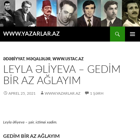
Axtar
WWW.YAZARLAR.AZ
MÜHTƏVIYYATA
ƏSAS
KEÇ
MENYU
ƏDƏBİYYAT
,
MƏQALƏLƏR
,
WWW.USTAC.AZ
LEYLA ƏLİYEVA – GEDİM
BİR AZ AĞLAYIM
APREL 25, 2021
WWW.YAZARLAR.AZ
1 ŞƏRH
Leyla Əliyeva – şair, ictimai xadim.
GEDİM BİR AZ AĞLAYIM