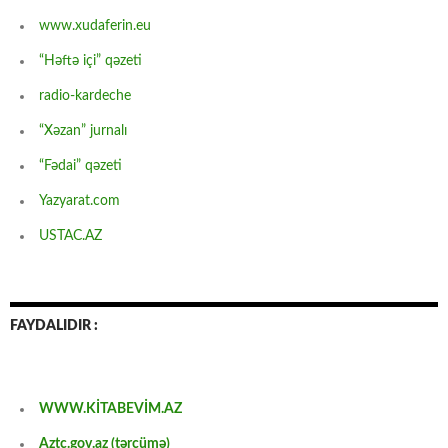
www.xudaferin.eu
“Həftə içi” qəzeti
radio-kardeche
“Xəzan” jurnalı
“Fədai” qəzeti
Yazyarat.com
USTAC.AZ
FAYDALIDIR :
WWW.KİTABEVİM.AZ
Aztc.gov.az (tərcümə)