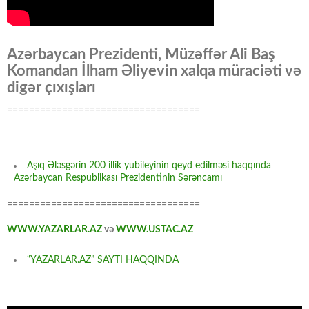
Azərbaycan Prezidenti, Müzəffər Ali Baş
Komandan İlham Əliyevin xalqa müraciəti və
digər çıxışları
===================================
Aşıq Ələsgərin 200 illik yubileyinin qeyd edilməsi haqqında
Azərbaycan Respublikası Prezidentinin Sərəncamı
===================================
WWW.YAZARLAR.AZ
və
WWW.USTAC.AZ
“YAZARLAR.AZ” SAYTI HAQQINDA