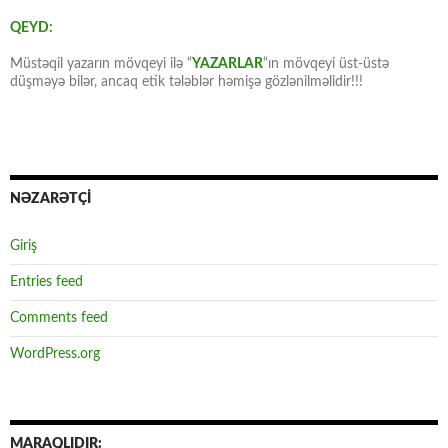
QEYD:
Müstəqil yazarın mövqeyi ilə “
YAZARLAR
“ın mövqeyi üst-üstə
düşməyə bilər, ancaq etik tələblər həmişə gözlənilməlidir!!!
NƏZARƏTÇİ
Giriş
Entries feed
Comments feed
WordPress.org
MARAQLIDIR: