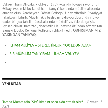
Vəliyev İlham Əli oğlu, 7 oktyabr 1959 –cu ildə Tovuzu rayonunun
Əlibəyi (yəqin ki, bu kəndi hamı tanıyır) kəndində müəllim ailəsində
anadan olub. Azərbaycan Dövlət Pedoqoji Universitetinin Riyaziyyat
fakültəsini bitirib. Müəllimliklə başladığı fəaliyyəti dövründə indiyə
qədər bir çox təhsil müəssisələrində müxtəlif vəzifələrdə çalışıb.
İqtisad elmləri namizədi, dosentdir. Hal-hazırda özündən söz etdirən
Şamaxı Dövlət Regional Kollecinə rəhbərlik edir.
QƏHRƏMANIMIZI
YAXINDAN TANIYAQ:
İLHAM VƏLİYEV – STEREOTİPLƏRİ YOX EDƏN ADAM
BİR MÜƏLLİM TANIYIRAM – İLHAM VƏLİYEV
YENİ KİTAB
Təranə Məmmədin “Sirr” kitabını necə əldə etmək olar? –
Qiyməti: 5
AZN