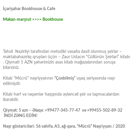
İçərişəhər Bookhouse & Cafe
Məkan-marşrut >>>> Bookhouse
Təhsil Nazirliyi tərəfindən metodiki vəsaitə daxil olunmuş şeirlər –
məktəbəhazırlıq qrupları üçün – Zaur Ustacın “Güllünün Şeirləri” kitabı
. Qiyməti 5 AZN şəhərimizin əsas kitab mağazalarından soruşa
bilərsiniz.
Kitab “Mücrü” nəşriyyatının
“Çoxbilmiş”
uşaq seriyasında nəşr
edilmişdir.
Kitab hərf və rəqəmlər haqqında əyləncəli şeir və tapmacalardan
ibarətdir.
Qiymət: 5 azn – Əlaqə: +99477-345-77-47 və +99455-502-89-32
İNDİ ZƏNG EDİN!
Nəşr göstəriciləri: 56 səhifə, A5, ağ-qara, “Mücrü” Nəşriyyatı / 2020