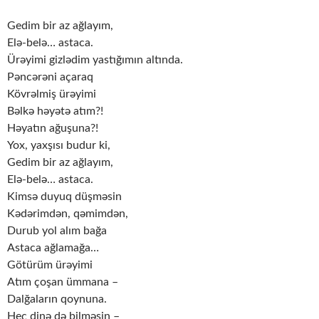
Gedim bir az ağlayım,
Elə-belə… astaca.
Ürəyimi gizlədim yastığımın altında.
Pəncərəni açaraq
Kövrəlmiş ürəyimi
Bəlkə həyətə atım?!
Həyatın ağuşuna?!
Yox, yaxşısı budur ki,
Gedim bir az ağlayım,
Elə-belə… astaca.
Kimsə duyuq düşməsin
Kədərimdən, qəmimdən,
Durub yol alım bağa
Astaca ağlamağa…
Götürüm ürəyimi
Atım çoşan ümmana –
Dalğaların qoynuna.
Heç dinə də bilməsin –