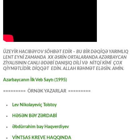
ÜZEYİR HACIBƏYOV SÖHBƏT EDİR – BU BİR DƏQİQƏ YARIMLIQ
LENT EYNİ ZAMANDA XX ƏSRİN ORTALARANDA AZƏRBAYCAN
ZİYALISININ CANLI ƏDƏBİ DANIŞIQ DİLİ VƏ NİTQİ KİMİ ÇOX
QİYMƏTLİDİR. DİQQƏT EDİN. ALLAH RƏHMƏT ELƏSİN. AMİN.
Azərbaycanın İlk Veb Saytı (1995)
========= ÖRNƏK YAZARLAR =========
Lev Nikolayeviç Tolstoy
HƏSƏN BƏY ZƏRDABİ
Əbdürrəhim bəy Haqverdiyev
VİNTSAS KREVE HAQQINDA