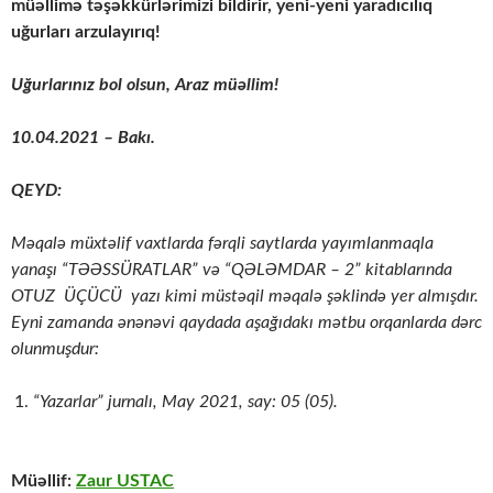
müəllimə təşəkkürlərimizi bildirir, yeni-yeni yaradıcılıq
uğurları arzulayırıq!
Uğurlarınız bol olsun, Araz müəllim!
10.04.2021 – Bakı.
QEYD:
Məqalə müxtəlif vaxtlarda fərqli saytlarda yayımlanmaqla
yanaşı “TƏƏSSÜRATLAR” və “QƏLƏMDAR – 2” kitablarında
OTUZ ÜÇÜCÜ yazı kimi müstəqil məqalə şəklində yer almışdır.
Eyni zamanda ənənəvi qaydada aşağıdakı mətbu orqanlarda dərc
olunmuşdur:
“Yazarlar” jurnalı, May 2021, say: 05 (05).
Müəllif:
Zaur USTAC