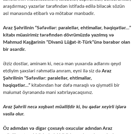
araşdırmaçı yazarlar tərəfindən istifadə edilə biləcək sözün
əsl mənasında etibarlı və mötəbər mənbədir.
Araz Şəhrilinin “Səfəvilər: paralellər, ehtimallar, həqiqətlər…”
kitabı müasirimiz tərəfindən dövrümüzdə yazılmış və
Mahmud Kaşğarinin “Divanü Lüğat-it-Türk”ünə bərabər olan
bir əsərdir.
Əziz dostlar, əminəm ki, necə mən yuxarıda adlarını qeyd
etdiyim şəxsləri rəhmətlə anıram, eyni ilə siz də
Araz
Şəhrilinin “Səfəvilər: paralellər, ehtimallar,
həqiqətlər…”
kitabından hər dəfə maraqlı və qiymətli bir
məlumat öyrənəndə məni xatırlayacaqsınız.
Araz Şəhrili necə xoşbəxt müəllifdir ki, bu qədər xeyirli işlərə
vəsilə olur.
Öz adımdan və digər çoxsaylı oxucular adından Araz