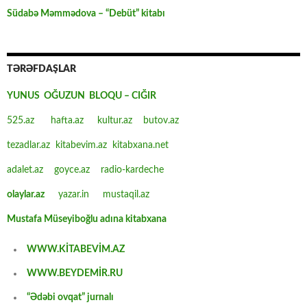
Südabə Məmmədova – “Debüt” kitabı
TƏRƏFDAŞLAR
YUNUS OĞUZUN BLOQU – CIĞIR
525.az
hafta.az
kultur.az
butov.az
tezadlar.az
kitabevim.az
kitabxana.net
adalet.az
goyce.az
radio-kardeche
olaylar.az
yazar.in
mustaqil.az
Mustafa Müseyiboğlu adına kitabxana
WWW.KİTABEVİM.AZ
WWW.BEYDEMİR.RU
“Ədəbi ovqat” jurnalı