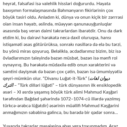
heyrət, fəlsəfəsi isə valehlik hissləri doğururdu. Həyata
baxışımın formalaşmasında Bəhmənyarın fikirlərinin çox
böyük təsiri oldu. Anladım ki, dünya və onun kiçik bir zərrrəsi
olan insan həyatı, əslində, müəyyən qanunauyğunluqlar
əsasında baş verən daimi təkrarlardan ibarətdir. Onu da dərk
etdim ki, bu dairəvi hərəkətə necə daxil oluruqsa, hansı
istiqaməti əsas götürürüksə, sonrakı nəsillərə də elə bu tərzi,
bu yönü miras qoyuruq. Beləliklə, əcdadlarımız bizim, biz isə
övladlarımızın taleyində bəzən müsbət, bəzən isə mənfi rol
oynayırıq. Bu hərəkətə müdaxilə edib onun xarakterini və
səmtini dəyişmək də bəzən çox çətin, bəzən isə ümumiyyətlə
qeyri-mümkün olur. “Divanu Luğət-it-Türk” (
ديوان لغات
الترك
– ”Türk dilləri lüğəti” – türk dünyasının ilk ensiklopedik
əsəri – XI əsrdə yaşamış böyük türk alimi Mahmud Kaşğari
tərəfindən Bağdad şəhərində 1072–1074-cü illərdə yazılmış
türkcə-ərəbcə lüğətdir) əsərinin müəllifi Mahmud Kaşğarini
anmağımızın səbəbinə gəlincə, bu barədə bir qədər sonra…
Yuxarıda təkrarlar məsələsinə əbəs yerə toxunmadım. Araz