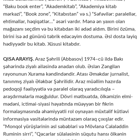
“Baku book enter”, “Akademkitab”, “Akademiya kitab
mərkəzi”, “Book zone”, “Kitabıstan” və s.) “Səfəvilər: paralellər,
ehtimallar, həqiqətlər…” əsəri vardır. Mənə ən yaxın olan
mağazanı seçdim və bu kitabdan iki ədəd aldım. Birini özümə,
birini isə ad gününü təbrik edəcəyim dostuma. Əsl dosta layiq
hədiyyədir bu kitab. Xüsusi kitabdır.
QISA ARAYIŞ.
Araz Şəhrili (Abbasov) 1974–cü ildə Bakı
şəhərində ziyalı ailəsində anadan olub. Əslən Zəngilan
rayonunun Xurama kəndindəndir. Atası Əməkdar jurnalist,
tanınmış ziyalı Ələkbər Şəhrilidir. Araz müəllim hazırda
pedoqoji fəaliyyətlə və paralel olaraq yaradıcılıqla –
araşdırmalarla məşğuldur. Dövri mətbuatda, ölkəmizin elmi-
mədəni, ictimai-siyasi həyatında müəyyən bir fikrin
formalaşmasında əhəmiyyətli rol oynayan müxtəlif kütləvi
informasiya vasitələrində müntəzəm olaraq çıxışlar edir.
“Monqol yürüşlərinin əsl səbəbləri və Mövlanə Cəlaləddin
Ruminin sirri”, “Qacarlar sülaləsinin süqutu hansı ölkənin