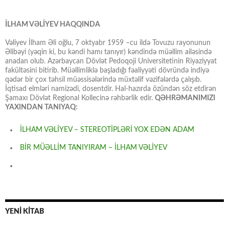
İLHAM VƏLİYEV HAQQINDA
Vəliyev İlham Əli oğlu, 7 oktyabr 1959 –cu ildə Tovuzu rayonunun
Əlibəyi (yəqin ki, bu kəndi hamı tanıyır) kəndində müəllim ailəsində
anadan olub. Azərbaycan Dövlət Pedoqoji Universitetinin Riyaziyyat
fakültəsini bitirib. Müəllimliklə başladığı fəaliyyəti dövründə indiyə
qədər bir çox təhsil müəssisələrində müxtəlif vəzifələrdə çalışıb.
İqtisad elmləri namizədi, dosentdir. Hal-hazırda özündən söz etdirən
Şamaxı Dövlət Regional Kollecinə rəhbərlik edir.
QƏHRƏMANIMIZI
YAXINDAN TANIYAQ:
İLHAM VƏLİYEV – STEREOTİPLƏRİ YOX EDƏN ADAM
BİR MÜƏLLİM TANIYIRAM – İLHAM VƏLİYEV
YENİ KİTAB