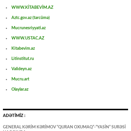
WWW.KİTABEVİM.AZ
Aztc.gov.az (tərcümə)
Mucrunesriyyati.az
WWW.USTAC.AZ
Kitabevim.az
Litinstitut.ru
Valideyn.az
Mucru.art
Olaylar.az
ADƏTİMİZ :
GENERAL KƏRİM KƏRİMOV “QURAN OXUMAQ”-“YASİN” SURƏSİ