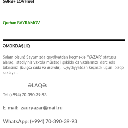
ŞƏRƏF LÖVHƏSİ
Qurban BAYRAMOV
ƏMƏKDAŞLIQ
Salam olsun! Saytımızda qeydiyatdan keçməklə
“YAZAR”
statusu
alaraq, istədiyiniz vaxtda müstəqil şəkildə öz yazılarınızı dərc edə
bilərsiniz
(
bu çox sadə və asandır
).
Qeydiyyatdan keçmək üçün əlaqə
saxlayın.
ƏLAQƏ:
Tel: (+994) 70-390-39-93
E-mail: zauryazar@mail.ru
WhatsApp: (
+994
) 70-390-39-93