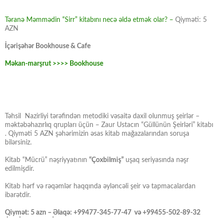
Təranə Məmmədin “Sirr” kitabını necə əldə etmək olar? –
Qiyməti: 5
AZN
İçərişəhər Bookhouse & Cafe
Məkan-marşrut >>>> Bookhouse
Təhsil Nazirliyi tərəfindən metodiki vəsaitə daxil olunmuş şeirlər –
məktəbəhazırlıq qrupları üçün – Zaur Ustacın “Güllünün Şeirləri” kitabı
. Qiyməti 5 AZN şəhərimizin əsas kitab mağazalarından soruşa
bilərsiniz.
Kitab “Mücrü” nəşriyyatının
“Çoxbilmiş”
uşaq seriyasında nəşr
edilmişdir.
Kitab hərf və rəqəmlər haqqında əyləncəli şeir və tapmacalardan
ibarətdir.
Qiymət: 5 azn – Əlaqə: +99477-345-77-47 və +99455-502-89-32