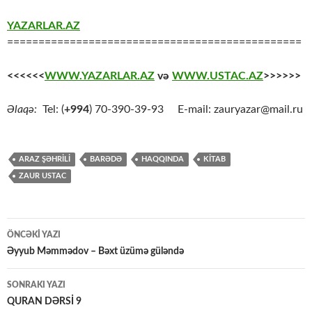
YAZARLAR.AZ
===============================================
<<<<<<
WWW.YAZARLAR.AZ
və
WWW.USTAC.AZ
>>>>>>
Əlaqə:
Tel: (
+994
) 70-390-39-93 E-mail: zauryazar@mail.ru
ARAZ ŞƏHRİLİ
BARƏDƏ
HAQQINDA
KİTAB
ZAUR USTAC
Yazılar
ÖNCƏKI YAZI
üzrə
Əyyub Məmmədov – Bəxt üzümə güləndə
naviqasiya
SONRAKI YAZI
QURAN DƏRSİ 9