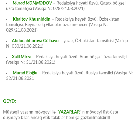
Murad MƏMMƏDOV
–
Redaksiya heyəti üzvü, Qazax bölgəsi
üzrə təmsilçisi (Vəsiqə N: 028/21.08.2021)
Khaitov Khusniddin
– Redaksiya heyəti üzvü, Özbəkistan
təmsilçisi, Beynəlxalq Əlaqələr üzrə menecer (Vəsiqə N:
029/21.08.2021)
Abduqahhorova Gülhayo
– yazar, Özbəkistan təmsilçisi (Vəsiqə
N: 030/21.08.2021)
Xəlil Mirzə
– Redaksiya heyəti üzvü, Aran bölgəsi üzrə təmsilçi
(Vəsiqə N: 31/21.08.2021)
Murad Eloğlu
– Redaksiya heyəti üzvü, Rusiya təmsilçi (Vəsiqə N:
32/21.08.2021
QEYD:
Müstəqil yazarın mövqeyi ilə “
YAZARLAR
“ın mövqeyi üst-üstə
düşməyə bilər, ancaq etik tələblər həmişə gözlənilməlidir!!!