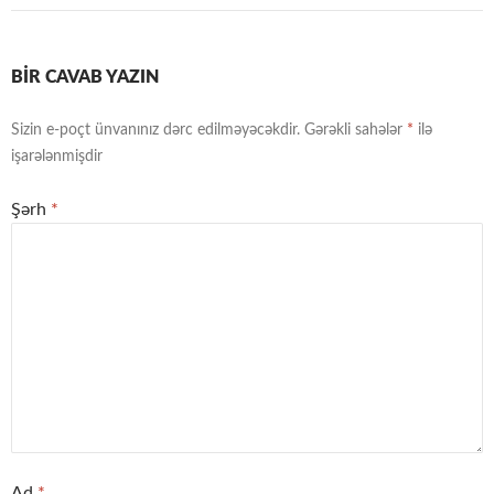
BIR CAVAB YAZIN
Sizin e-poçt ünvanınız dərc edilməyəcəkdir.
Gərəkli sahələr
*
ilə
işarələnmişdir
Şərh
*
Ad
*