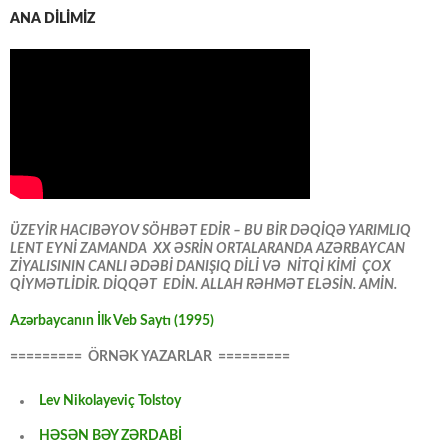
ANA DİLİMİZ
ÜZEYİR HACIBƏYOV SÖHBƏT EDİR – BU BİR DƏQİQƏ YARIMLIQ
LENT EYNİ ZAMANDA XX ƏSRİN ORTALARANDA AZƏRBAYCAN
ZİYALISININ CANLI ƏDƏBİ DANIŞIQ DİLİ VƏ NİTQİ KİMİ ÇOX
QİYMƏTLİDİR. DİQQƏT EDİN. ALLAH RƏHMƏT ELƏSİN. AMİN.
Azərbaycanın İlk Veb Saytı (1995)
========= ÖRNƏK YAZARLAR =========
Lev Nikolayeviç Tolstoy
HƏSƏN BƏY ZƏRDABİ