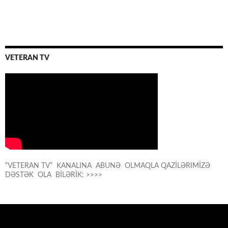
VETERAN TV
“VETERAN TV” KANALINA ABUNƏ OLMAQLA QAZİLƏRIMİZƏ
DƏSTƏK OLA BİLƏRİK: >>>>