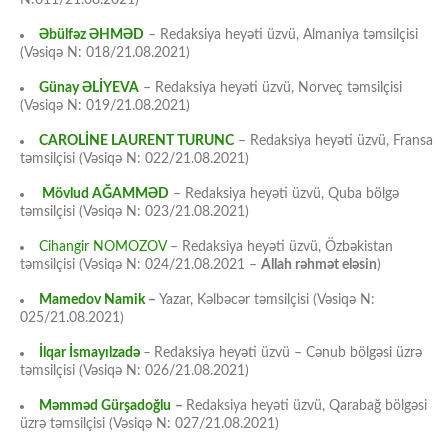
Əbülfəz ƏHMƏD
– Redaksiya heyəti üzvü, Almaniya təmsilçisi
(Vəsiqə N: 018/21.08.2021)
Günay ƏLİYEVA
– Redaksiya heyəti üzvü, Norveç təmsilçisi
(Vəsiqə N: 019/21.08.2021)
CAROLİNE LAURENT TURUNC
– Redaksiya heyəti üzvü, Fransa
təmsilçisi (Vəsiqə N: 022/21.08.2021)
Mövlud AĞAMMƏD
– Redaksiya heyəti üzvü, Quba bölgə
təmsilçisi (Vəsiqə N: 023/21.08.2021)
Cihangir NOMOZOV
– Redaksiya heyəti üzvü, Özbəkistan
təmsilçisi (Vəsiqə N: 024/21.08.2021 –
Allah rəhmət eləsin
)
Mamedov Namik
–
Yazar, Kəlbəcər təmsilçisi (Vəsiqə N:
025/21.08.2021)
İlqar İsmayılzadə
–
Redaksiya heyəti üzvü – Cənub bölgəsi üzrə
təmsilçisi (Vəsiqə N: 026/21.08.2021)
Məmməd Gürşadoğlu
–
Redaksiya heyəti üzvü, Qarabağ bölgəsi
üzrə təmsilçisi (Vəsiqə N: 027/21.08.2021)