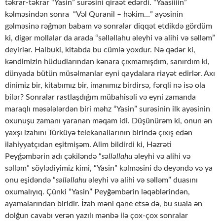
təkrar-təkrar “Yasin” surəsini qiraət edərdi. “Yaasiiiin”
kəlməsindən sonra “Vəl Quranil – həkim…” ayəsinin
gəlməsinə rəğmən babam və sonralar diqqət etdikdə gördüm
ki, digər mollalar da arada “səlləllahu əleyhi və alihi və səlləm”
deyirlər. Halbuki, kitabda bu cümlə yoxdur. Nə qədər ki,
kəndimizin hüdudlarından kənara çıxmamışdım, sanırdım ki,
dünyada bütün müsəlmanlar eyni qaydalara riayət edirlər. Axı
dinimiz bir, kitabımız bir, imanımız birdirsə, fərqli nə isə ola
bilər? Sonralar rastlaşdığım mübahisəli və eyni zamanda
maraqlı məsələlərdən biri məhz “Yasin” surəsinin ilk ayəsinin
oxunuşu zamanı yaranan məqam idi. Düşünürəm ki, onun ən
yaxşı izahını Türküyə telekanallarının birində çıxış edən
ilahiyyatçıdan eşitmişəm. Alim bildirdi ki, Həzrəti
Peyğəmbərin adı çəkiləndə “
səlləllahu
əleyhi və alihi və
səlləm” söylədiyimiz kimi, “Yasin” kəlməsini də deyəndə və ya
onu eşidəndə “
səlləllahu
əleyhi və alihi və səlləm” duasını
oxumalıyıq. Çünki “Yasin” Peyğəmbərin ləqəblərindən,
ayamalarından biridir. İzah məni qane etsə də, bu suala ən
dolğun cavabı verən yazılı mənbə ilə çox-çox sonralar