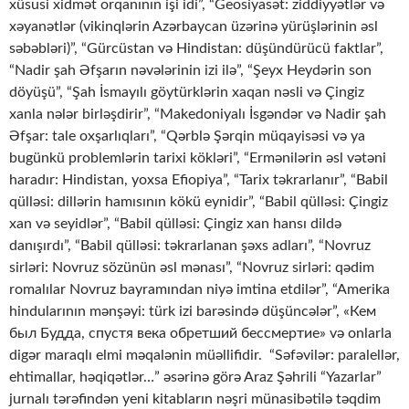
xüsusi xidmət orqanının işi idi”, “Geosiyasət: ziddiyyətlər və
xəyanətlər (vikinqlərin Azərbaycan üzərinə yürüşlərinin əsl
səbəbləri)”, “Gürcüstan və Hindistan: düşündürücü faktlar”,
“Nadir şah Əfşarın nəvələrinin izi ilə”, “Şeyx Heydərin son
döyüşü”, “Şah İsmayılı göytürklərin xaqan nəsli və Çingiz
xanla nələr birləşdirir”, “Makedoniyalı İsgəndər və Nadir şah
Əfşar: tale oxşarlıqları”, “Qərblə Şərqin müqayisəsi və ya
bugünkü problemlərin tarixi kökləri”, “Ermənilərin əsl vətəni
haradır: Hindistan, yoxsa Efiopiya”, “Tarix təkrarlanır”, “Babil
qülləsi: dillərin hamısının kökü eynidir”, “Babil qülləsi: Çingiz
xan və seyidlər”, “Babil qülləsi: Çingiz xan hansı dildə
danışırdı”, “Babil qülləsi: təkrarlanan şəxs adları”, “Novruz
sirləri: Novruz sözünün əsl mənası”, “Novruz sirləri: qədim
romalılar Novruz bayramından niyə imtina etdilər”, “Amerika
hindularının mənşəyi: türk izi barəsində düşüncələr”, «Кем
был Будда, спустя века обретший бессмертие» və onlarla
digər maraqlı elmi məqalənin müəllifidir. “Səfəvilər: paralellər,
ehtimallar, həqiqətlər…” əsərinə görə Araz Şəhrili “Yazarlar”
jurnalı tərəfindən yeni kitabların nəşri münasibətilə təqdim