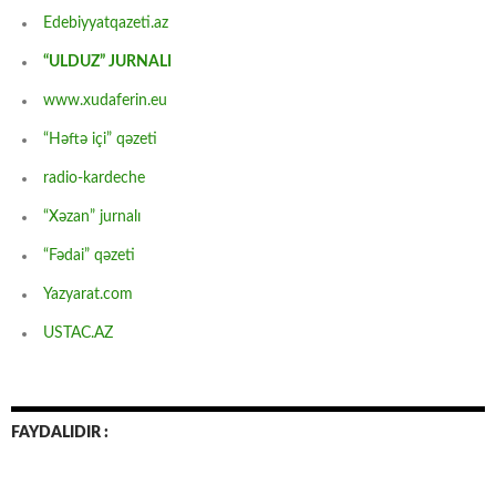
Edebiyyatqazeti.az
“ULDUZ” JURNALI
www.xudaferin.eu
“Həftə içi” qəzeti
radio-kardeche
“Xəzan” jurnalı
“Fədai” qəzeti
Yazyarat.com
USTAC.AZ
FAYDALIDIR :