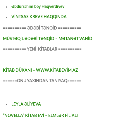
Əbdürrəhim bəy Haqverdiyev
VİNTSAS KREVE HAQQINDA
========== ƏDƏBİ TƏNQİD ==========
MÜSTƏQİL ƏDƏBİ TƏNQİD – MƏTANƏT VAHİD
========== YENİ KİTABLAR ==========
KİTAB DÜKANI – WWW.KİTABEVİM.AZ
======ONU YAXINDAN TANIYAQ======
LEYLA ƏLİYEVA
“NOVELLA” KİTAB EVİ – ELMLƏR FİLİALI