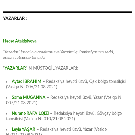
YAZARLAR :
Həcər Atakişiyeva
“Yazarlar” jurnalının redaktoru və Yaradıcılıq Komissiyasının sədri,
ədəbiyyatşünas-tənqidçı
“
YAZARLAR
“IN MÜSTƏQİL YAZARLARI:
Aytac İBRAHİM
– Redaksiya heyəti üzvü, Qax bölgə təmsilçisi
(Vəsiqə N: 006/21.08.2021)
Səma MUĞANNA
– Redaksiya heyəti üzvü, Yazar (Vəsiqə N:
007/21.08.2021)
Nuranə RAFAİLQIZI
– Redaksiya heyəti üzvü, Göyçay bölgə
təmsilçisi (Vəsiqə N: 010/21.08.2021)
Leyla YAŞAR
– Redaksiya heyəti üzvü, Yazar (Vəsiqə
N:011/21.08.2021)