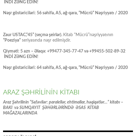
İNDİ ZƏNG EDİN!
Nəşr göstəriciləri: 56 səhifə, A5, ağ-qara, “Mücrü” Nəşriyyatı / 2020
Zaur USTAC,“45” (seçmə şeirlər).
Kitab “Mücrü”nəşriyyatının
“Poeziya”
seriyasında nəşr edilmişdir.
Qiyməti: 5 azn – Əlaqə: +99477-345-77-47 və +99455-502-89-32
İNDİ ZƏNG EDİN!
Nəşr göstəriciləri: 64 səhifə, A5, ağ-qara, “Mücrü” Nəşriyyatı / 2020
ARAZ ŞƏHRİLİNİN KİTABI
Araz Şəhrilinin “Səfəvilər: paralellər, ehtimallar, həqiqətlər…” kitabı –
BAKI və SUMQAYIT ŞƏHƏRLƏRİNDƏ ƏSAS KİTAB
MAĞAZALARINDA