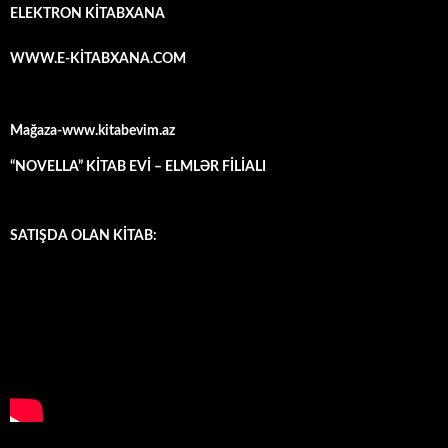
ELEKTRON KİTABXANA
WWW.E-KİTABXANA.COM
Mağaza-www.kitabevim.az
“NOVELLA” KİTAB EVİ – ELMLƏR FİLİALI
SATIŞDA OLAN KİTAB: