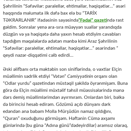
Şəhrilinin “Səfəvilər: paralellər, ehtimallar, həqiqətlər…” əsəri
haqqında məlumata ilk dəfə bax elə bu “TARİX
TƏKRARLANIR” ifadəsinin sayəsində
“Fədai” qəzeti
ndə rast
gəldim. Sonralar yenə ara-sıra müəyyən suallar yarandıqda
düzgün və ya həqiqətə daha yaxın hesab etdiyim cavabları
tapdığım məqalələrdə adətən mənbə kimi Araz Şəhrilinin
“Səfəvilər: paralellər, ehtimallar, həqiqətlər…” əsərindən ”
qeydi nəzər-diqqətimi cəlb edirdi…
Əski əlifbanı orta məktəbin son siniflərində, o vaxtlar Elçin
müəllimin sədrlik etdiyi “
Vətən
”
Cəmiyyətinin
orqanı olan
“Odlar yurdu” qəzetindən müstəqil şəkildə öyrənmişəm. Buna
görə də Elçin müəllimi müxtəlif təhsil müəssisələrində mənə
dərs demiş müəllimlərimdən ayırmıram. Onlardan biri, bəlkə
də birincisi hesab edirəm. Gözümü açıb dünyanı dərk
edəndən ana babam Molla Mürşüdün namaz qıldığını,
“Quran” oxuduğunu görmüşəm. Həftənin Cümə axşamı
günlərində (bu günə “Adına günü”dədeyirdilər) aramsız olaraq,