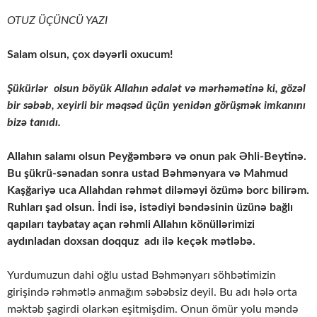
OTUZ ÜÇÜNCÜ YAZI
Salam olsun, çox dəyərli oxucum!
Şükürlər olsun böyük Allahın ədalət və mərhəmətinə ki, gözəl
bir səbəb, xeyirli bir məqsəd üçün yenidən görüşmək imkanını
bizə tanıdı.
Allahın salamı olsun Peyğəmbərə və onun pak Əhli-Beytinə.
Bu şükrü-sənadan sonra ustad Bəhmənyara və Mahmud
Kaşğariyə uca Allahdan rəhmət diləməyi özümə borc bilirəm.
Ruhları şad olsun. İndi isə, istədiyi bəndəsinin üzünə bağlı
qapıları taybatay açan rəhmli Allahın könüllərimizi
aydınladan doxsan doqquz adı ilə keçək mətləbə.
Yurdumuzun dahi oğlu ustad Bəhmənyarı söhbətimizin
girişində rəhmətlə anmağım səbəbsiz deyil. Bu adı hələ orta
məktəb şagirdi olarkən eşitmişdim. Onun ömür yolu məndə