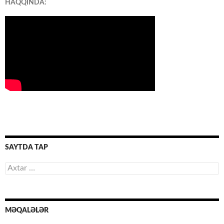
HAQQINDA:
SAYTDA TAP
Axtarış:
MƏQALƏLƏR