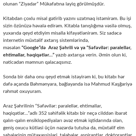
olunan “Ziyadar” Mükafatına layiq görülmüşdür.
Kitabdan çoxlu misal gətirib yazını uzatmaq istəmirəm. Bu işi
sizin özünüzə həvalə edirəm. Kitabla tanışlığıma vəsilə olmuş,
yuxarıda qeyd etdiyim misalla kifayətlənirəm. Siz sadəcə
internetin müxtəlif axtarış sistemlərində,
məsələn
“Google”də
Araz Şəhrili və ya “Səfəvilər: paralellər,
ehtimallar, həqiqətlər…”
yazıb axtarışa verin. Əmin olun ki,
nəticədən məmnun qalacaqsınız.
Sonda bir daha onu qeyd etmək istəyirəm ki, bu kitabı hər
dəfə açanda Bəhmənyara, bağlayanda isə Mahmud Kaşğariyə
rəhmət oxuyuram.
Araz Şəhrilinin “Səfəvilər: paralellər, ehtimallar,
həqiqətlər…”adlı 352 səhifəlik kitabı bir neçə cilddən ibarət
qalın-qalın ensiklopediyaları əvəz etmək iqtidarında olan,
geniş oxucu kütləsi üçün nəzərdə tutulsa da, müxtəlif elm
sahələrinin mütəxəssisləri, tələbələr, aspirantlar, doktorantlar,