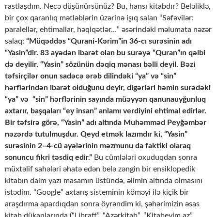
rastlaşdım. Necə düşünürsünüz? Bu, hansı kitabdır? Beləliklə,
bir çox qaranlıq mətləblərin üzərinə işıq salan “Səfəvilər:
paralellər, ehtimallar, həqiqətlər…” əsərindəki məlumata nəzər
salaq:
“Müqəddəs “Qurani-Kərim”in 36-cı surəsinin adı
“Yasin”dir. 83 ayədən ibarət olan bu surəyə “Quran”ın qəlbi
də deyilir. “Yasin” sözünün dəqiq mənası bəlli deyil. Bəzi
təfsirçilər onun sadəcə ərəb dilindəki “ya” və “sin”
hərflərindən ibarət olduğunu deyir, digərləri həmin surədəki
“ya” və “sin” hərflərinin sayında müəyyən qanunauyğunluq
axtarır, başqaları “ey insan” anlamı verdiyini ehtimal edirlər.
Bir təfsirə görə, “Yasin” adı altında Muhəmməd Peyğəmbər
nəzərdə tutulmuşdur. Qeyd etmək lazımdır ki, “Yasin”
surəsinin 2–4-cü ayələrinin məzmunu da faktiki olaraq
sonuncu fikri təsdiq edir.”
Bu cümlələri oxuduqdan sonra
müxtəlif sahələri əhatə edən belə zəngin bir ensiklopedik
kitabın daim yazı masamın üstündə, əlimin altında olmasını
istədim. “Google” axtarış sisteminin köməyi ilə kiçik bir
araşdırma apardıqdan sonra öyrəndim ki, şəhərimizin əsas
kitab dükanlarında (“Libraff”, “Azərkitab”, “Kitabevim.az”,