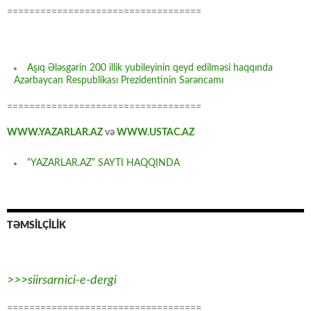
===================================
Aşıq Ələsgərin 200 illik yubileyinin qeyd edilməsi haqqında
Azərbaycan Respublikası Prezidentinin Sərəncamı
===================================
WWW.YAZARLAR.AZ
və
WWW.USTAC.AZ
“YAZARLAR.AZ” SAYTI HAQQINDA
TƏMSİLÇİLİK
>>>siirsarnici-e-dergi
===================================