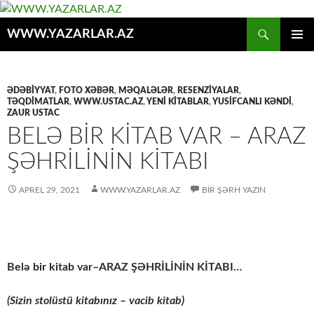
Axtar
WWW.YAZARLAR.AZ
MÜHTƏVIYYATA
ƏSAS
KEÇ
MENYU
ƏDƏBİYYAT
,
FOTO XƏBƏR
,
MƏQALƏLƏR
,
RESENZİYALAR
,
TƏQDİMATLAR
,
WWW.USTAC.AZ
,
YENİ KİTABLAR
,
YUSIFCANLI KƏNDI
,
ZAUR USTAC
BELƏ BİR KİTAB VAR – ARAZ
ŞƏHRİLİNİN KİTABI
APREL 29, 2021
WWW.YAZARLAR.AZ
BIR ŞƏRH YAZIN
Belə bir kitab var–ARAZ ŞƏHRİLİNİN KİTABI…
(Sizin stolüstü kitabınız – vacib kitab)