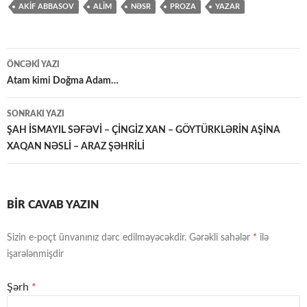
AKİF ABBASOV
ALİM
NƏSR
PROZA
YAZAR
Yazılar
ÖNCƏKI YAZI
üzrə
Atam kimi Doğma Adam…
naviqasiya
SONRAKI YAZI
ŞAH İSMAYIL SƏFƏVİ – ÇİNGİZ XAN – GÖYTÜRKLƏRİN AŞİNA
XAQAN NƏSLİ – ARAZ ŞƏHRİLİ
BIR CAVAB YAZIN
Sizin e-poçt ünvanınız dərc edilməyəcəkdir.
Gərəkli sahələr
*
ilə
işarələnmişdir
Şərh
*