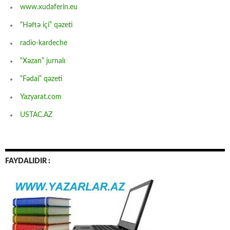
www.xudaferin.eu
“Həftə içi” qəzeti
radio-kardeche
“Xəzan” jurnalı
“Fədai” qəzeti
Yazyarat.com
USTAC.AZ
FAYDALIDIR :