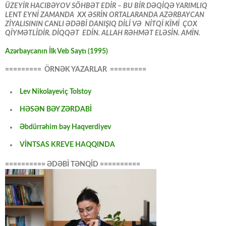
ÜZEYİR HACIBƏYOV SÖHBƏT EDİR – BU BİR DƏQİQƏ YARIMLIQ
LENT EYNİ ZAMANDA XX ƏSRİN ORTALARANDA AZƏRBAYCAN
ZİYALISININ CANLI ƏDƏBİ DANIŞIQ DİLİ VƏ NİTQİ KİMİ ÇOX
QİYMƏTLİDİR. DİQQƏT EDİN. ALLAH RƏHMƏT ELƏSİN. AMİN.
Azərbaycanın İlk Veb Saytı (1995)
========= ÖRNƏK YAZARLAR =========
Lev Nikolayeviç Tolstoy
HƏSƏN BƏY ZƏRDABİ
Əbdürrəhim bəy Haqverdiyev
VİNTSAS KREVE HAQQINDA
========== ƏDƏBİ TƏNQİD ==========