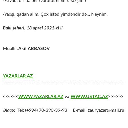
-Arvad, bir də belə zarafat eləmə. Yaxşımı?
-Yaxşı, qadan alım. Çox istədiyimdəndir də… Neynim.
Bakı şəhəri, 18 aprel 2021-ci il
Müəllif:
Akif ABBASOV
YAZARLAR.AZ
===============================================
<<<<<<
WWW.YAZARLAR.AZ
və
WWW.USTAC.AZ
>>>>>>
Əlaqə:
Tel: (
+994
) 70-390-39-93 E-mail: zauryazar@mail.ru