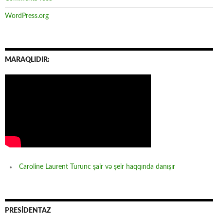
WordPress.org
MARAQLIDIR:
Caroline Laurent Turunc şair və şeir haqqında danışır
PRESİDENTAZ