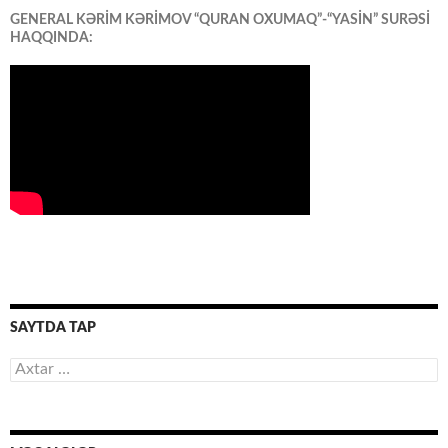
GENERAL KƏRİM KƏRİMOV “QURAN OXUMAQ”-“YASİN” SURƏSİ
HAQQINDA:
SAYTDA TAP
Axtarış: