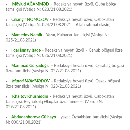
Mövlud AĞAMMƏD
– Redaksiya heyəti üzvü, Quba bölgə
təmsilçisi (Vəsiqə N: 023/21.08.2021)
Cihangir NOMOZOV
– Redaksiya heyəti üzvü, Özbəkistan
təmsilçisi (Vəsiqə N: 024/21.08.2021 –
Allah rəhmət eləsin
)
Mamedov Namik
–
Yazar, Kəlbəcər təmsilçisi (Vəsiqə N:
025/21.08.2021)
İlqar İsmayılzadə
–
Redaksiya heyəti üzvü – Cənub bölgəsi üzrə
təmsilçisi (Vəsiqə N: 026/21.08.2021)
Məmməd Gürşadoğlu
–
Redaksiya heyəti üzvü, Qarabağ bölgəsi
üzrə təmsilçisi (Vəsiqə N: 027/21.08.2021)
Murad MƏMMƏDOV
–
Redaksiya heyəti üzvü, Qazax bölgəsi
üzrə təmsilçisi (Vəsiqə N: 028/21.08.2021)
Khaitov Khusniddin
– Redaksiya heyəti üzvü, Özbəkistan
təmsilçisi, Beynəlxalq Əlaqələr üzrə menecer (Vəsiqə N:
029/21.08.2021)
Abduqahhorova Gülhayo
– yazar, Özbəkistan təmsilçisi (Vəsiqə
N: 030/21.08.2021)