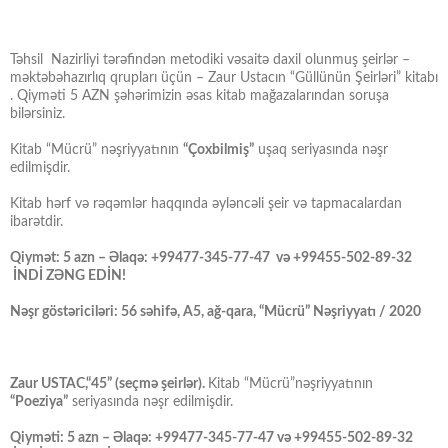
Təhsil Nazirliyi tərəfindən metodiki vəsaitə daxil olunmuş şeirlər –
məktəbəhazırlıq qrupları üçün – Zaur Ustacın “Güllünün Şeirləri” kitabı
. Qiyməti 5 AZN şəhərimizin əsas kitab mağazalarından soruşa
bilərsiniz.
Kitab “Mücrü” nəşriyyatının
“Çoxbilmiş”
uşaq seriyasında nəşr
edilmişdir.
Kitab hərf və rəqəmlər haqqında əyləncəli şeir və tapmacalardan
ibarətdir.
Qiymət: 5 azn – Əlaqə: +99477-345-77-47 və +99455-502-89-32
İNDİ ZƏNG EDİN!
Nəşr göstəriciləri: 56 səhifə, A5, ağ-qara, “Mücrü” Nəşriyyatı / 2020
Zaur USTAC,“45” (seçmə şeirlər).
Kitab “Mücrü”nəşriyyatının
“Poeziya”
seriyasında nəşr edilmişdir.
Qiyməti: 5 azn – Əlaqə: +99477-345-77-47 və +99455-502-89-32