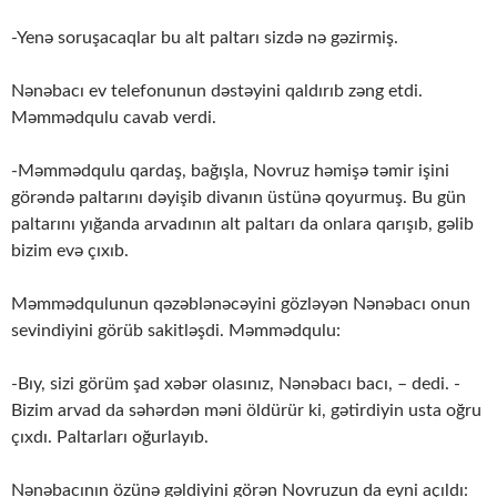
-Yenə soruşacaqlar bu alt paltarı sizdə nə gəzirmiş.
Nənəbacı ev telefonunun dəstəyini qaldırıb zəng etdi.
Məmmədqulu cavab verdi.
-Məmmədqulu qardaş, bağışla, Novruz həmişə təmir işini
görəndə paltarını dəyişib divanın üstünə qoyurmuş. Bu gün
paltarını yığanda arvadının alt paltarı da onlara qarışıb, gəlib
bizim evə çıxıb.
Məmmədqulunun qəzəblənəcəyini gözləyən Nənəbacı onun
sevindiyini görüb sakitləşdi. Məmmədqulu:
-Bıy, sizi görüm şad xəbər olasınız, Nənəbacı bacı, – dedi. -
Bizim arvad da səhərdən məni öldürür ki, gətirdiyin usta oğru
çıxdı. Paltarları oğurlayıb.
Nənəbacının özünə gəldiyini görən Novruzun da eyni açıldı: