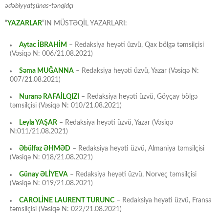
ədəbiyyatşünas-tənqidçı
“
YAZARLAR
“IN MÜSTƏQİL YAZARLARI:
Aytac İBRAHİM
– Redaksiya heyəti üzvü, Qax bölgə təmsilçisi
(Vəsiqə N: 006/21.08.2021)
Səma MUĞANNA
– Redaksiya heyəti üzvü, Yazar (Vəsiqə N:
007/21.08.2021)
Nuranə RAFAİLQIZI
– Redaksiya heyəti üzvü, Göyçay bölgə
təmsilçisi (Vəsiqə N: 010/21.08.2021)
Leyla YAŞAR
– Redaksiya heyəti üzvü, Yazar (Vəsiqə
N:011/21.08.2021)
Əbülfəz ƏHMƏD
– Redaksiya heyəti üzvü, Almaniya təmsilçisi
(Vəsiqə N: 018/21.08.2021)
Günay ƏLİYEVA
– Redaksiya heyəti üzvü, Norveç təmsilçisi
(Vəsiqə N: 019/21.08.2021)
CAROLİNE LAURENT TURUNC
– Redaksiya heyəti üzvü, Fransa
təmsilçisi (Vəsiqə N: 022/21.08.2021)