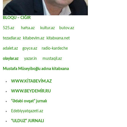
BLOQU – CIĞIR
525.az
hafta.az
kultur.az
butov.az
tezadlar.az
kitabevim.az
kitabxana.net
adalet.az
goyce.az
radio-kardeche
olaylar.az
yazar.in
mustaqil.az
Mustafa Müseyiboğlu adına kitabxana
WWW.KİTABEVİM.AZ
WWW.BEYDEMİR.RU
“Ədəbi ovqat” jurnalı
Edebiyyatqazeti.az
“ULDUZ” JURNALI