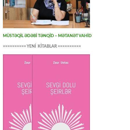
MÜSTƏQİL ƏDƏBİ TƏNQİD – MƏTANƏT VAHİD
========== YENİ KİTABLAR ==========