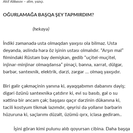
Akif Abbasov – alim, yazıçı.
OĞURLAMAĞA BAŞQA ŞEY TAPMIRDIM?
(hekayə)
İndiki zəmanədə usta olmaqdan yaxşısı ola bilməz. Usta
deyəndə, əslində hərə öz işinin ustası olmalıdır. “Arşın mal”
filmindəki Rüstəm bəy demişkən, gedib “uçitel-muçitel,
injinar-minjinar olmaqdansa” pinəçi, bənna, xarrat, dülgər,
bərbər, santexnik, elektrik, dərzi, zərgər … olmaq yaxşıdır.
Biri gəlir çəkməçinin yanına ki, ayaqqabımın dabanını dəyiş;
digəri özünü santexnikə çatdırır ki, evi su basıb, gəl o su
xəttinə bir əncam çək; başqası qaçır dərzinin dükanına ki,
təcili kostyum tikmək lazımdır, qeyrisi də yollanır bərbərin
hüzuruna ki, saçlarımı düzəlt, üzümü qırx, iclasa gedirəm..
İşini görən kimi pulunu alıb qoyursan cibinə. Daha başqa