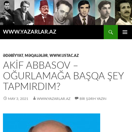
Axtar
WWW.YAZARLAR.AZ
MÜHTƏVIYYATA
ƏSAS
KEÇ
MENYU
ƏDƏBİYYAT
,
MƏQALƏLƏR
,
WWW.USTAC.AZ
AKİF ABBASOV –
OĞURLAMAĞA BAŞQA ŞEY
TAPMIRDIM?
MAY 3, 2021
WWW.YAZARLAR.AZ
BIR ŞƏRH YAZIN