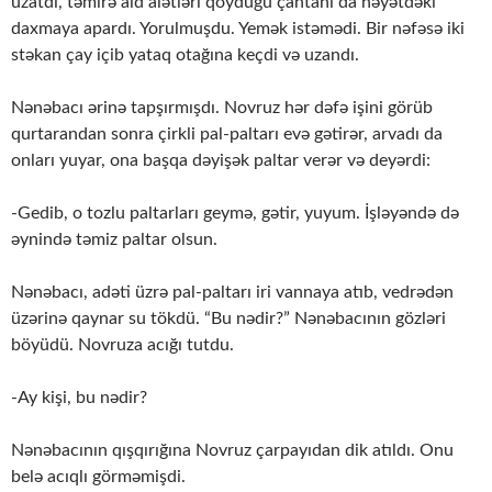
uzatdı, təmirə aid alətləri qoyduğu çantanı da həyətdəki
daxmaya apardı. Yorulmuşdu. Yemək istəmədi. Bir nəfəsə iki
stəkan çay içib yataq otağına keçdi və uzandı.
Nənəbacı ərinə tapşırmışdı. Novruz hər dəfə işini görüb
qurtarandan sonra çirkli pal-paltarı evə gətirər, arvadı da
onları yuyar, ona başqa dəyişək paltar verər və deyərdi:
-Gedib, o tozlu paltarları geymə, gətir, yuyum. İşləyəndə də
əynində təmiz paltar olsun.
Nənəbacı, adəti üzrə pal-paltarı iri vannaya atıb, vedrədən
üzərinə qaynar su tökdü. “Bu nədir?” Nənəbacının gözləri
böyüdü. Novruza acığı tutdu.
-Ay kişi, bu nədir?
Nənəbacının qışqırığına Novruz çarpayıdan dik atıldı. Onu
belə acıqlı görməmişdi.