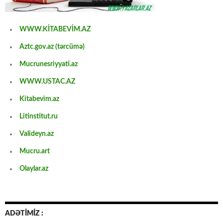
WWW.KİTABEVİM.AZ
Aztc.gov.az (tərcümə)
Mucrunesriyyati.az
WWW.USTAC.AZ
Kitabevim.az
Litinstitut.ru
Valideyn.az
Mucru.art
Olaylar.az
ADƏTİMİZ :