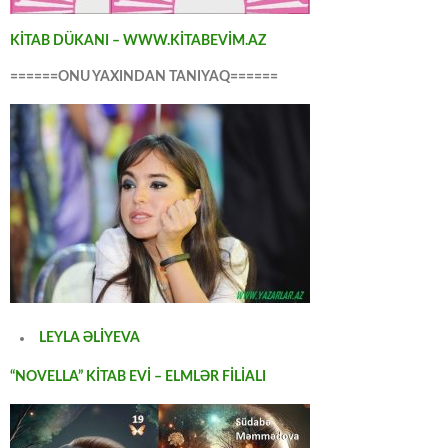
KİTAB DÜKANI – WWW.KİTABEVİM.AZ
======ONU YAXINDAN TANIYAQ======
LEYLA ƏLİYEVA
“NOVELLA” KİTAB EVİ – ELMLƏR FİLİALI