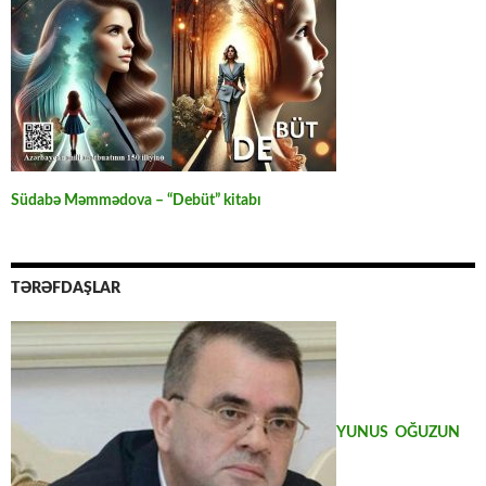
Südabə Məmmədova – “Debüt” kitabı
TƏRƏFDAŞLAR
YUNUS OĞUZUN