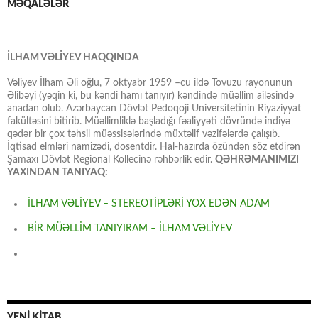
MƏQALƏLƏR
İLHAM VƏLİYEV HAQQINDA
Vəliyev İlham Əli oğlu, 7 oktyabr 1959 –cu ildə Tovuzu rayonunun
Əlibəyi (yəqin ki, bu kəndi hamı tanıyır) kəndində müəllim ailəsində
anadan olub. Azərbaycan Dövlət Pedoqoji Universitetinin Riyaziyyat
fakültəsini bitirib. Müəllimliklə başladığı fəaliyyəti dövründə indiyə
qədər bir çox təhsil müəssisələrində müxtəlif vəzifələrdə çalışıb.
İqtisad elmləri namizədi, dosentdir. Hal-hazırda özündən söz etdirən
Şamaxı Dövlət Regional Kollecinə rəhbərlik edir.
QƏHRƏMANIMIZI
YAXINDAN TANIYAQ:
İLHAM VƏLİYEV – STEREOTİPLƏRİ YOX EDƏN ADAM
BİR MÜƏLLİM TANIYIRAM – İLHAM VƏLİYEV
YENİ KİTAB