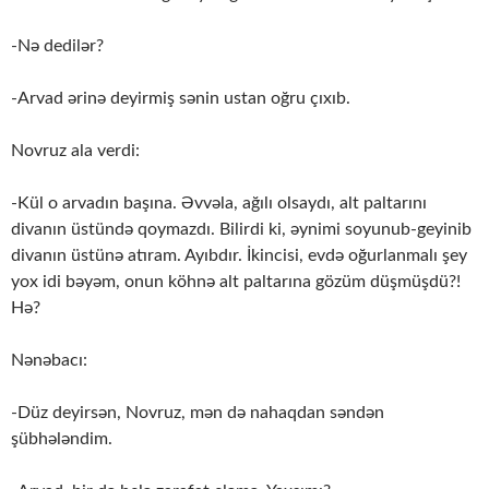
-Nə dedilər?
-Arvad ərinə deyirmiş sənin ustan oğru çıxıb.
Novruz ala verdi:
-Kül o arvadın başına. Əvvəla, ağılı olsaydı, alt paltarını
divanın üstündə qoymazdı. Bilirdi ki, əynimi soyunub-geyinib
divanın üstünə atıram. Ayıbdır. İkincisi, evdə oğurlanmalı şey
yox idi bəyəm, onun köhnə alt paltarına gözüm düşmüşdü?!
Hə?
Nənəbacı:
-Düz deyirsən, Novruz, mən də nahaqdan səndən
şübhələndim.