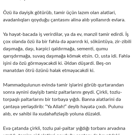
Özü ilə dəyişik götürüb, təmir üçün lazım olan alətləri,
avadanlıqları qoyduğu çantasını əlinə alıb yollanırdı evlərə.
Ya həyət-bacada iş verirdilər, ya da ev, mənzil təmir edirdi. İş
çox olanda özü ilə bir fəhlə də aparırdı ki, söküntüyə, zir-zibili
daşımağa, daşı, kərpici qaldırmağa, sementi, qumu
qarışdırmağa, suvaq daşımağa kömək etsin. O, usta idi. Fəhlə
işini də özü görməyəcəkdi ki. Əldən düşərdi. Beş-on
manatdan ötrü özünü həlak etməyəcəkdi ki.
Məmmədqulunun evində təmir işlərini görüb qurtarandan
sonra əynini dəyişib təmiz paltarlarını geydi. Çirkli, tozlu-
torpaqlı paltarlarını bir torbaya yığdı. Bənna alətlərini də
çantaya yerləşdirib: “Ya Allah!” deyib həyətə çıxdı. Pulunu
alıb, ev sahibi ilə xudahafizləşib yoluna düzəldi.
Evə çatanda çirkli, tozlu pal-paltar yığdığı torbanı arvadına