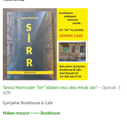
Təranə Məmmədin “Sirr” kitabını necə əldə etmək olar? –
Qiyməti: 5
AZN
İçərişəhər Bookhouse & Cafe
Məkan-marşrut >>>> Bookhouse