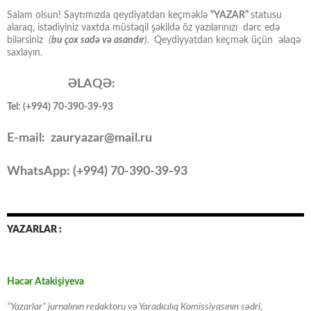
Salam olsun! Saytımızda qeydiyatdan keçməklə
“YAZAR”
statusu
alaraq, istədiyiniz vaxtda müstəqil şəkildə öz yazılarınızı dərc edə
bilərsiniz
(
bu çox sadə və asandır
).
Qeydiyyatdan keçmək üçün əlaqə
saxlayın.
ƏLAQƏ:
Tel: (+994) 70-390-39-93
E-mail: zauryazar@mail.ru
WhatsApp: (
+994
) 70-390-39-93
YAZARLAR :
Həcər Atakişiyeva
“Yazarlar” jurnalının redaktoru və Yaradıcılıq Komissiyasının sədri,