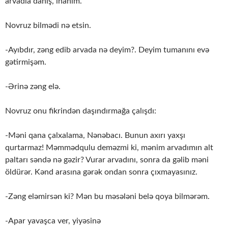
arvadla danış, inanım.
Novruz bilmədi nə etsin.
-Ayıbdır, zəng edib arvada nə deyim?. Deyim tumanını evə
gətirmişəm.
-Ərinə zəng elə.
Novruz onu fikrindən daşındırmağa çalışdı:
-Məni qana çalxalama, Nənəbacı. Bunun axırı yaxşı
qurtarmaz! Məmmədqulu deməzmi ki, mənim arvadımın alt
paltarı səndə nə gəzir? Vurar arvadını, sonra da gəlib məni
öldürər. Kənd arasına gərək ondan sonra çıxmayasınız.
-Zəng eləmirsən ki? Mən bu məsələni belə qoya bilmərəm.
-Apar yavaşca ver, yiyəsinə