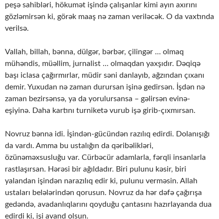
peşə sahibləri, hökumət işində çalışanlar kimi ayın axırını
gözləmirsən ki, görək maaş nə zaman veriləcək. O da vaxtında
verilsə.
Vallah, billah, bənna, dülgər, bərbər, çilingər … olmaq
mühəndis, müəllim, jurnalist … olmaqdan yaxşıdır. Dəqiqə
başı iclasa çağırmırlar, müdir səni danlayıb, ağzından çıxanı
demir. Yuxudan nə zaman durursan işinə gedirsən. İşdən nə
zaman bezirsənsə, ya da yorulursansa – gəlirsən evinə-
eşiyinə. Daha kartını turniketə vurub işə girib-çıxmırsan.
Novruz bənna idi. İşindən-gücündən razılıq edirdi. Dolanışığı
da vardı. Amma bu ustalığın da qəribəlikləri,
özünəməxsusluğu var. Cürbəcür adamlarla, fərqli insanlarla
rastlaşırsan. Hərəsi bir ağıldadır. Biri pulunu kəsir, biri
yalandan işindən narazılıq edir ki, pulunu verməsin. Allah
ustaları belələrindən qorusun. Novruz da hər dəfə çağırışa
gedəndə, avadanlıqlarını qoyduğu çantasını hazırlayanda dua
edirdi ki, işi avand olsun.