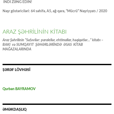
İNDİ ZƏNG EDİN!
Nəşr göstəriciləri: 64 səhifə, A5, ağ-qara, “Mücrü” Nəşriyyatı / 2020
ARAZ ŞƏHRİLİNİN KİTABI
Araz Şəhrilinin “Səfəvilər: paralellər, ehtimallar, həqiqətlər…” kitabı –
BAKI və SUMQAYIT ŞƏHƏRLƏRİNDƏ ƏSAS KİTAB
MAĞAZALARINDA
ŞƏRƏF LÖVHƏSİ
Qurban BAYRAMOV
ƏMƏKDAŞLIQ