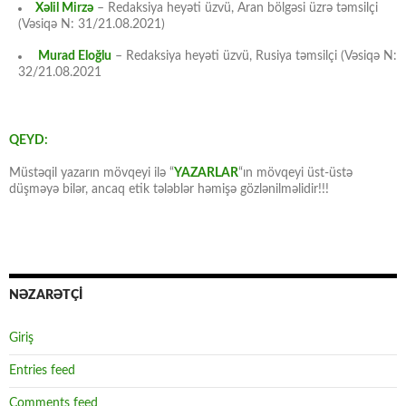
Xəlil Mirzə
– Redaksiya heyəti üzvü, Aran bölgəsi üzrə təmsilçi
(Vəsiqə N: 31/21.08.2021)
Murad Eloğlu
– Redaksiya heyəti üzvü, Rusiya təmsilçi (Vəsiqə N:
32/21.08.2021
QEYD:
Müstəqil yazarın mövqeyi ilə “
YAZARLAR
“ın mövqeyi üst-üstə
düşməyə bilər, ancaq etik tələblər həmişə gözlənilməlidir!!!
NƏZARƏTÇİ
Giriş
Entries feed
Comments feed