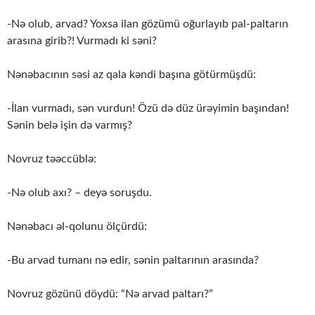
-Nə olub, arvad? Yoxsa ilan gözümü oğurlayıb pal-paltarın
arasına girib?! Vurmadı ki səni?
Nənəbacının səsi az qala kəndi başına götürmüşdü:
-İlan vurmadı, sən vurdun! Özü də düz ürəyimin başından!
Sənin belə işin də varmış?
Novruz təəccüblə:
-Nə olub axı? – deyə soruşdu.
Nənəbacı əl-qolunu ölçürdü:
-Bu arvad tumanı nə edir, sənin paltarının arasında?
Novruz gözünü döydü: “Nə arvad paltarı?”