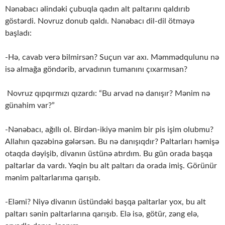
Nənəbacı əlindəki çubuqla qadın alt paltarını qaldırıb
göstərdi. Novruz donub qaldı. Nənəbacı dil-dil ötməyə
başladı:
-Hə, cavab verə bilmirsən? Suçun var axı. Məmmədqulunu nə
isə almağa göndərib, arvadının tumanını çıxarmısan?
Novruz qıpqırmızı qızardı: “Bu arvad nə danışır? Mənim nə
günahim var?”
-Nənəbacı, ağıllı ol. Birdən-ikiyə mənim bir pis işim olubmu?
Allahın qəzəbinə gələrsən. Bu nə danışıqdır? Paltarları həmişə
otaqda dəyişib, divanın üstünə atırdım. Bu gün orada başqa
paltarlar da vardı. Yəqin bu alt paltarı da orada imiş. Görünür
mənim paltarlarıma qarışıb.
-Eləmi? Niyə divanın üstündəki başqa paltarlar yox, bu alt
paltarı sənin paltarlarına qarışıb. Elə isə, götür, zəng elə,