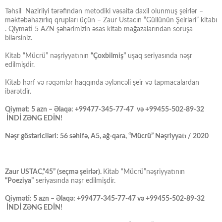
Təhsil Nazirliyi tərəfindən metodiki vəsaitə daxil olunmuş şeirlər –
məktəbəhazırlıq qrupları üçün – Zaur Ustacın “Güllünün Şeirləri” kitabı
. Qiyməti 5 AZN şəhərimizin əsas kitab mağazalarından soruşa
bilərsiniz.
Kitab “Mücrü” nəşriyyatının
“Çoxbilmiş”
uşaq seriyasında nəşr
edilmişdir.
Kitab hərf və rəqəmlər haqqında əyləncəli şeir və tapmacalardan
ibarətdir.
Qiymət: 5 azn – Əlaqə: +99477-345-77-47 və +99455-502-89-32
İNDİ ZƏNG EDİN!
Nəşr göstəriciləri: 56 səhifə, A5, ağ-qara, “Mücrü” Nəşriyyatı / 2020
Zaur USTAC,“45” (seçmə şeirlər).
Kitab “Mücrü”nəşriyyatının
“Poeziya”
seriyasında nəşr edilmişdir.
Qiyməti: 5 azn – Əlaqə: +99477-345-77-47 və +99455-502-89-32
İNDİ ZƏNG EDİN!