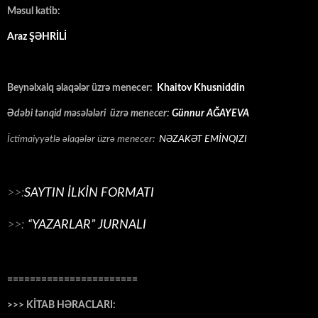
Məsul katib:
Araz ŞƏHRİLİ
Beynəlxalq əlaqələr üzrə menecer:
Khaitov Khusniddin
Ədəbi tənqid məsələləri üzrə menecer:
Günnur AĞAYEVA
İctimaiyyətlə əlaqələr üzrə menecer:
NƏZAKƏT EMİNQIZI
>>:
SAYTIN İLKİN FORMATI
>>:
“YAZARLAR” JURNALI
=======================
>>> KİTAB HƏRACLARI: