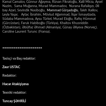
Kamal Camalov, Günnur Ağayeva, Rizvan Fikrətoğlu, Xəlil Mirzə, Aysel
Nazim, Səma Muğanna, Murad Məmmədov, Nuranə Rafailqızı, Əli
bəy Azəri, Sevindik Nəsiboğlu,
Məmməd Gürşadoğlu
, Taleh Xəlilov,
Leyla Yaşar, Aytac İbrahim, Mövlud Ağamməd, İlqar İsmayılzadə,
Südabə Məmmədova, Aysu Türkel, Murad Eloğlu, Rafiq Hümmət
(Gürcüstan), Faruk Habiboğlu (Türkiyə), Khaitov Khusniddin
(Özbəkistan), Əbülfəz Əhməd (Almaniya), Günay Əliyeva (Norveç).
Caroline Laurent Turunc (Fransa).
=====================
Təsisçi və Baş redaktor:
Zaur USTAC
Redaktor:
Həcər Atakişiyeva
Texniki redaktor:
Tuncay ŞƏHRİLİ