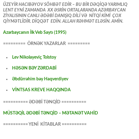
ÜZEYİR HACIBƏYOV SÖHBƏT EDİR – BU BİR DƏQİQƏ YARIMLIQ
LENT EYNİ ZAMANDA XX ƏSRİN ORTALARANDA AZƏRBAYCAN
ZİYALISININ CANLI ƏDƏBİ DANIŞIQ DİLİ VƏ NİTQİ KİMİ ÇOX
QİYMƏTLİDİR. DİQQƏT EDİN. ALLAH RƏHMƏT ELƏSİN. AMİN.
Azərbaycanın İlk Veb Saytı (1995)
========= ÖRNƏK YAZARLAR =========
Lev Nikolayeviç Tolstoy
HƏSƏN BƏY ZƏRDABİ
Əbdürrəhim bəy Haqverdiyev
VİNTSAS KREVE HAQQINDA
========== ƏDƏBİ TƏNQİD ==========
MÜSTƏQİL ƏDƏBİ TƏNQİD – MƏTANƏT VAHİD
========== YENİ KİTABLAR ==========