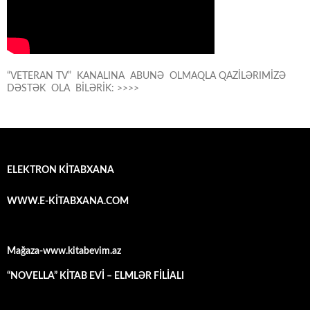
“VETERAN TV” KANALINA ABUNƏ OLMAQLA QAZİLƏRIMİZƏ
DƏSTƏK OLA BİLƏRİK: >>>>
ELEKTRON KİTABXANA
WWW.E-KİTABXANA.COM
Mağaza-www.kitabevim.az
“NOVELLA” KİTAB EVİ – ELMLƏR FİLİALI