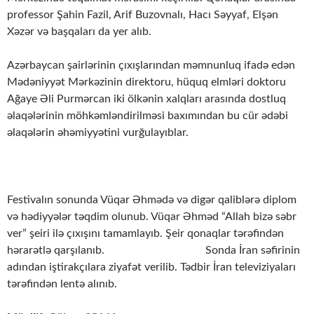
professor Şahin Fazil, Arif Buzovnalı, Hacı Səyyaf, Elşən
Xəzər və başqaları da yer alıb.
Azərbaycan şairlərinin çıxışlarından məmnunluq ifadə edən
Mədəniyyət Mərkəzinin direktoru, hüquq elmləri doktoru
Ağaye Əli Purmərcan iki ölkənin xalqları arasında dostluq
əlaqələrinin möhkəmləndirilməsi baxımından bu cür ədəbi
əlaqələrin əhəmiyyətini vurğulayıblar.
Festivalın sonunda Vüqar Əhmədə və digər qaliblərə diplom
və hədiyyələr təqdim olunub. Vüqar Əhməd “Allah bizə səbr
ver” şeiri ilə çıxışını tamamlayıb. Şeir qonaqlar tərəfindən
hərarətlə qarşılanıb. Sonda İran səfirinin
adından iştirakçılara ziyafət verilib. Tədbir İran televiziyaları
tərəfindən lentə alınıb.