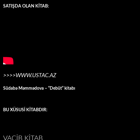
SATIŞDA OLAN KİTAB:
>>>>WWW.USTAC.AZ
Südabə Məmmədova – “Debüt” kitabı
BU XÜSUSİ KİTABDIR:
VACIB KITAB