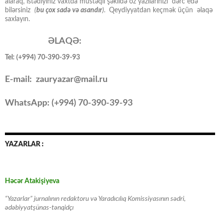
alaraq, istədiyiniz vaxtda müstəqil şəkildə öz yazılarınızı dərc edə
bilərsiniz
(
bu çox sadə və asandır
).
Qeydiyyatdan keçmək üçün əlaqə
saxlayın.
ƏLAQƏ:
Tel: (+994) 70-390-39-93
E-mail: zauryazar@mail.ru
WhatsApp: (
+994
) 70-390-39-93
YAZARLAR :
Həcər Atakişiyeva
“Yazarlar” jurnalının redaktoru və Yaradıcılıq Komissiyasının sədri,
ədəbiyyatşünas-tənqidçı