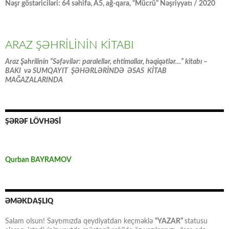
Nəşr göstəriciləri: 64 səhifə, A5, ağ-qara, “Mücrü” Nəşriyyatı / 2020
ARAZ ŞƏHRİLİNİN KİTABI
Araz Şəhrilinin “Səfəvilər: paralellər, ehtimallar, həqiqətlər…” kitabı –
BAKI və SUMQAYIT ŞƏHƏRLƏRİNDƏ ƏSAS KİTAB
MAĞAZALARINDA
ŞƏRƏF LÖVHƏSİ
Qurban BAYRAMOV
ƏMƏKDAŞLIQ
Salam olsun! Saytımızda qeydiyatdan keçməklə
“YAZAR”
statusu