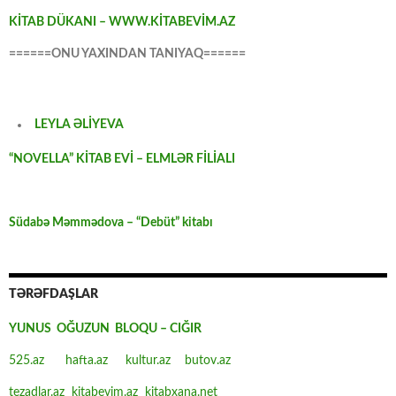
KİTAB DÜKANI – WWW.KİTABEVİM.AZ
======ONU YAXINDAN TANIYAQ======
LEYLA ƏLİYEVA
“NOVELLA” KİTAB EVİ – ELMLƏR FİLİALI
Südabə Məmmədova – “Debüt” kitabı
TƏRƏFDAŞLAR
YUNUS OĞUZUN BLOQU – CIĞIR
525.az
hafta.az
kultur.az
butov.az
tezadlar.az
kitabevim.az
kitabxana.net