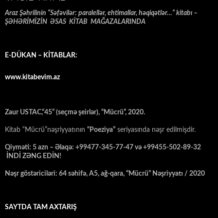
Araz Şəhrilinin “Səfəvilər: paralellər, ehtimallar, həqiqətlər…” kitabı –
ŞƏHƏRİMİZİN ƏSAS KİTAB MAĞAZALARINDA
E-DÜKAN – KİTABLAR:
www.kitabevim.az
Zaur USTAC,“45” (seçmə şeirlər), “Mücrü”, 2020.
Kitab “Mücrü”nəşriyyatının
“Poeziya”
seriyasında nəşr edilmişdir.
Qiyməti: 5 azn – Əlaqə: +99477-345-77-47 və +99455-502-89-32
İNDİ ZƏNG EDİN!
Nəşr göstəriciləri: 64 səhifə, A5, ağ-qara, “Mücrü” Nəşriyyatı / 2020
SAYTDA TAM AXTARIŞ