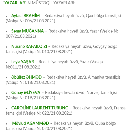
“
YAZARLAR
“IN MÜSTƏQİL YAZARLARI:
Aytac İBRAHİM
– Redaksiya heyəti üzvü, Qax bölgə təmsilçisi
(Vəsiqə N: 006/21.08.2021)
Səma MUĞANNA
– Redaksiya heyəti üzvü, Yazar (Vəsiqə N:
007/21.08.2021)
Nuranə RAFAİLQIZI
– Redaksiya heyəti üzvü, Göyçay bölgə
təmsilçisi (Vəsiqə N: 010/21.08.2021)
Leyla YAŞAR
– Redaksiya heyəti üzvü, Yazar (Vəsiqə
N:011/21.08.2021)
Əbülfəz ƏHMƏD
– Redaksiya heyəti üzvü, Almaniya təmsilçisi
(Vəsiqə N: 018/21.08.2021)
Günay ƏLİYEVA
– Redaksiya heyəti üzvü, Norveç təmsilçisi
(Vəsiqə N: 019/21.08.2021)
CAROLİNE LAURENT TURUNC
– Redaksiya heyəti üzvü, Fransa
təmsilçisi (Vəsiqə N: 022/21.08.2021)
Mövlud AĞAMMƏD
– Redaksiya heyəti üzvü, Quba bölgə
təmsilçisi (Vəsiqə N: 023/21.08.2021)