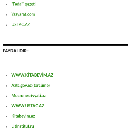
“Fədai” qəzeti
Yazyarat.com
USTAC.AZ
FAYDALIDIR :
WWW.KİTABEVİM.AZ
Aztc.gov.az (tərcümə)
Mucrunesriyyati.az
WWW.USTAC.AZ
Kitabevim.az
Litinstitut.ru