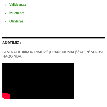
Valideyn.az
Mucru.art
Olaylar.az
ADƏTİMİZ :
GENERAL KƏRİM KƏRİMOV “QURAN OXUMAQ”-“YASİN” SURƏSİ
HAQQINDA: