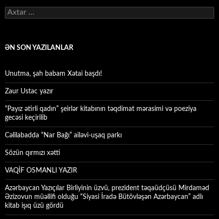
Axtarış:
ƏN SON YAZILANLAR
Unutma, şah babam Xətai başdı!
Zaur Ustac yazır
“Payız ətirli qadın” şeirlər kitabının təqdimat mərasimi və poeziya
gecəsi keçirilib
Cəlilabadda “Nar Bağı” ailəvi-uşaq parkı
Sözün qırmızı xətti
VAQİF OSMANLI YAZIR
Azərbaycan Yazıçılar Birliyinin üzvü, prezident təqaüdçüsü Mirdaməd
Əzizovun müəllifi olduğu “Siyasi İradə Bütövləşən Azərbaycan” adlı
kitab işıq üzü gördü