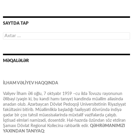
SAYTDA TAP
Axtarış:
MƏQALƏLƏR
İLHAM VƏLİYEV HAQQINDA
Vəliyev İlham Əli oğlu, 7 oktyabr 1959 –cu ildə Tovuzu rayonunun
Əlibəyi (yəqin ki, bu kəndi hamı tanıyır) kəndində müəllim ailəsində
anadan olub. Azərbaycan Dövlət Pedoqoji Universitetinin Riyaziyyat
fakültəsini bitirib. Müəllimliklə başladığı fəaliyyəti dövründə indiyə
qədər bir çox təhsil müəssisələrində müxtəlif vəzifələrdə çalışıb.
İqtisad elmləri namizədi, dosentdir. Hal-hazırda özündən söz etdirən
Şamaxı Dövlət Regional Kollecinə rəhbərlik edir.
QƏHRƏMANIMIZI
YAXINDAN TANIYAQ: