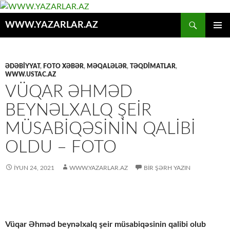
Axtar
WWW.YAZARLAR.AZ
MÜHTƏVIYYATA
ƏSAS
KEÇ
MENYU
ƏDƏBİYYAT
,
FOTO XƏBƏR
,
MƏQALƏLƏR
,
TƏQDİMATLAR
,
WWW.USTAC.AZ
VÜQAR ƏHMƏD
BEYNƏLXALQ ŞEIR
MÜSABIQƏSININ QALIBI
OLDU – FOTO
İYUN 24, 2021
WWW.YAZARLAR.AZ
BIR ŞƏRH YAZIN
Vüqar Əhməd beynəlxalq şeir müsabiqəsinin qalibi olub