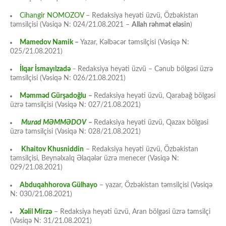
Cihangir NOMOZOV
– Redaksiya heyəti üzvü, Özbəkistan
təmsilçisi (Vəsiqə N: 024/21.08.2021 –
Allah rəhmət eləsin
)
Mamedov Namik
–
Yazar, Kəlbəcər təmsilçisi (Vəsiqə N:
025/21.08.2021)
İlqar İsmayılzadə
–
Redaksiya heyəti üzvü – Cənub bölgəsi üzrə
təmsilçisi (Vəsiqə N: 026/21.08.2021)
Məmməd Gürşadoğlu
–
Redaksiya heyəti üzvü, Qarabağ bölgəsi
üzrə təmsilçisi (Vəsiqə N: 027/21.08.2021)
Murad MƏMMƏDOV
–
Redaksiya heyəti üzvü, Qazax bölgəsi
üzrə təmsilçisi (Vəsiqə N: 028/21.08.2021)
Khaitov Khusniddin
– Redaksiya heyəti üzvü, Özbəkistan
təmsilçisi, Beynəlxalq Əlaqələr üzrə menecer (Vəsiqə N:
029/21.08.2021)
Abduqahhorova Gülhayo
– yazar, Özbəkistan təmsilçisi (Vəsiqə
N: 030/21.08.2021)
Xəlil Mirzə
– Redaksiya heyəti üzvü, Aran bölgəsi üzrə təmsilçi
(Vəsiqə N: 31/21.08.2021)