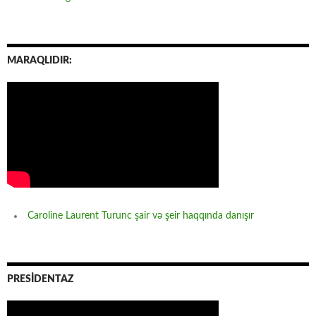
MARAQLIDIR:
Caroline Laurent Turunc şair və şeir haqqında danışır
PRESİDENTAZ