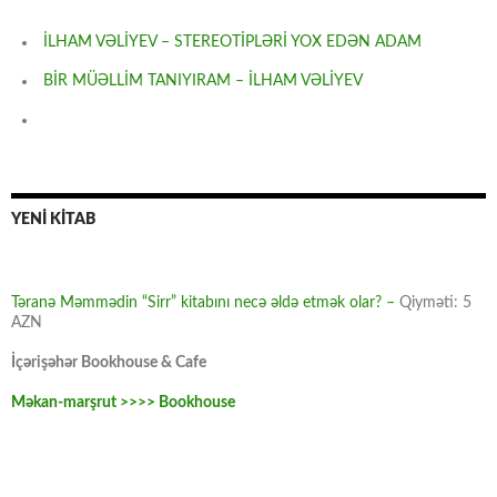
İLHAM VƏLİYEV – STEREOTİPLƏRİ YOX EDƏN ADAM
BİR MÜƏLLİM TANIYIRAM – İLHAM VƏLİYEV
YENİ KİTAB
Təranə Məmmədin “Sirr” kitabını necə əldə etmək olar? –
Qiyməti: 5
AZN
İçərişəhər Bookhouse & Cafe
Məkan-marşrut >>>> Bookhouse