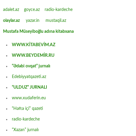
adalet.az
goyce.az
radio-kardeche
olaylar.az
yazar.in
mustaqil.az
Mustafa Müseyiboğlu adına kitabxana
WWW.KİTABEVİM.AZ
WWW.BEYDEMİR.RU
“Ədəbi ovqat” jurnalı
Edebiyyatqazeti.az
“ULDUZ” JURNALI
www.xudaferin.eu
“Həftə içi” qəzeti
radio-kardeche
“Xəzan” jurnalı