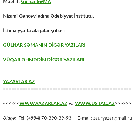
Müəllif:
Gülnar SƏMA
Nizami Gəncəvi adına Ədəbiyyat İnstitutu,
İctimaiyyətlə əlaqələr şöbəsi
GÜLNAR SƏMANIN DİGƏR YAZILARI
VÜQAR ƏHMƏDİN DİGƏR YAZILARI
YAZARLAR.AZ
===============================================
<<<<<<
WWW.YAZARLAR.AZ
və
WWW.USTAC.AZ
>>>>>>
Əlaqə:
Tel: (
+994
) 70-390-39-93 E-mail: zauryazar@mail.ru