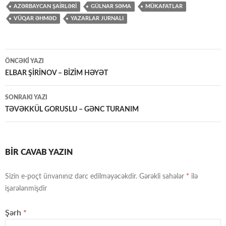
AZƏRBAYCAN ŞAİRLƏRİ
GÜLNAR SƏMA
MÜKAFATLAR
VÜQAR ƏHMƏD
YAZARLAR JURNALI
Yazılar
ÖNCƏKI YAZI
üzrə
ELBAR ŞİRİNOV – BİZİM HƏYƏT
naviqasiya
SONRAKI YAZI
TƏVƏKKÜL GORUSLU – GƏNC TURANIM
BIR CAVAB YAZIN
Sizin e-poçt ünvanınız dərc edilməyəcəkdir.
Gərəkli sahələr
*
ilə
işarələnmişdir
Şərh
*