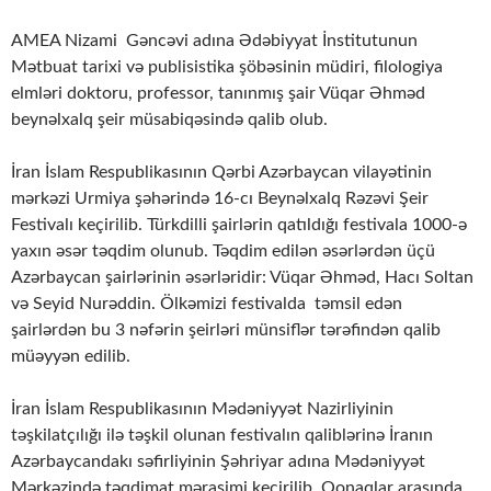
AMEA Nizami Gəncəvi adına Ədəbiyyat İnstitutunun
Mətbuat tarixi və publisistika şöbəsinin müdiri, filologiya
elmləri doktoru, professor, tanınmış şair Vüqar Əhməd
beynəlxalq şeir müsabiqəsində qalib olub.
İran İslam Respublikasının Qərbi Azərbaycan vilayətinin
mərkəzi Urmiya şəhərində 16-cı Beynəlxalq Rəzəvi Şeir
Festivalı keçirilib. Türkdilli şairlərin qatıldığı festivala 1000-ə
yaxın əsər təqdim olunub. Təqdim edilən əsərlərdən üçü
Azərbaycan şairlərinin əsərləridir: Vüqar Əhməd, Hacı Soltan
və Seyid Nurəddin. Ölkəmizi festivalda təmsil edən
şairlərdən bu 3 nəfərin şeirləri münsiflər tərəfindən qalib
müəyyən edilib.
İran İslam Respublikasının Mədəniyyət Nazirliyinin
təşkilatçılığı ilə təşkil olunan festivalın qaliblərinə İranın
Azərbaycandakı səfirliyinin Şəhriyar adına Mədəniyyət
Mərkəzində təqdimat mərasimi keçirilib. Qonaqlar arasında