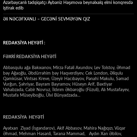
Azərbaycanlı tədqiqatçı Aybəniz Haşımova beynəlxalq elmi konqresdə
iştirak edib
Əli NƏCƏFXANLI – GECƏNİ SEVMƏYƏN QIZ
REDAKSİYA HEYƏTİ :
FƏXRİ REDAKSİYA HEYƏTİ
Abbasqulu ağa Bakıxanov, Mirzə Fətəli Axundov, Lev Tolstoy, Əhməd
bəy Ağaoğlu, Əbdürrəhim bəy Haqverdiyev, Cek London, Əliqulu
Qəmküsar, Vintsas Kreve, Üzeyir Hacıbəyov, Pənahi Makulu, Səməd
Vurğun, Şəhriyar, Bayram Bayramov, Hüseyn Arif, Bəxtiyar
Vahabzadə, Cabir Novruz, İldırım Əkbəroğlu (Füzuli), Alı Mustafayev,
Mustafa Müseyiboğlu, Ülvi Bünyadzadə…
REDAKSİYA HEYƏTİ
Ayətxan Ziyad (İsgəndərov), Akif Abbasov, Mahirə Nağıqızı, Vüqar
Əhməd, Mehman Həsənli, Təranə Məmməd, Aydın Xan Əbilov,