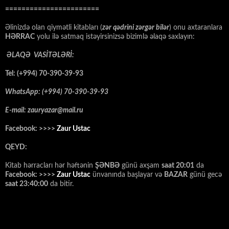
=======================
Əlinizdə olan qiymətli kitabları (
zər qədrini zərgər bilər
) onu axtaranlara
HƏRRAC
yolu ilə satmaq istəyirsinizsə bizimlə əlaqə saxlayın:
ƏLAQƏ VASİTƏLƏRİ:
Tel: (+994) 70-390-39-93
WhatsApp: (+994) 70-390-39-93
E-mail: zauryazar@mail.ru
Facebook: >>>>
Zaur Ustac
QEYD:
Kitab hərracları hər həftənin
ŞƏNBƏ
günü axşam
saat 20:01
da
Facebook: >>>>
Zaur Ustac
ünvanında başlayar və
BAZAR
günü gecə
saat 23:40:00
da bitir.