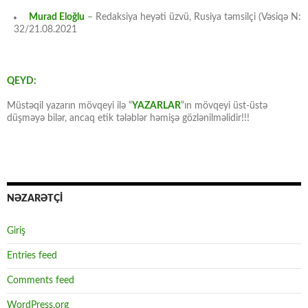
Murad Eloğlu
– Redaksiya heyəti üzvü, Rusiya təmsilçi (Vəsiqə N:
32/21.08.2021
QEYD:
Müstəqil yazarın mövqeyi ilə “
YAZARLAR
“ın mövqeyi üst-üstə
düşməyə bilər, ancaq etik tələblər həmişə gözlənilməlidir!!!
NƏZARƏTÇİ
Giriş
Entries feed
Comments feed
WordPress.org