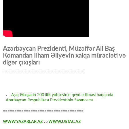
Azərbaycan Prezidenti, Müzəffər Ali Baş
Komandan İlham Əliyevin xalqa müraciəti və
digər çıxışları
===================================
Aşıq Ələsgərin 200 illik yubileyinin qeyd edilməsi haqqında
Azərbaycan Respublikası Prezidentinin Sərəncamı
===================================
WWW.YAZARLAR.AZ
və
WWW.USTAC.AZ