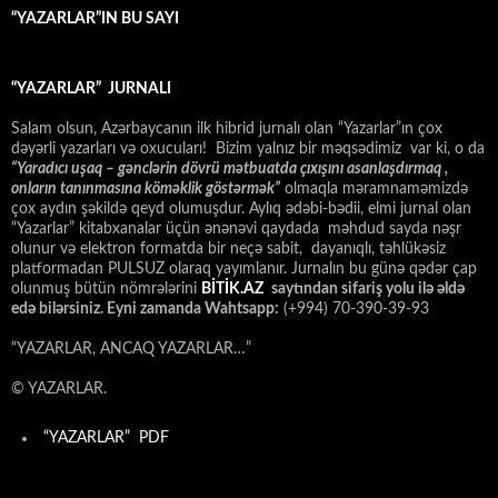
“YAZARLAR”IN BU SAYI
“YAZARLAR” JURNALI
Salam olsun, Azərbaycanın ilk hibrid jurnalı olan “Yazarlar”ın çox
dəyərli yazarları və oxucuları! Bizim yalnız bir məqsədimiz var ki, o da
“
Yaradıcı uşaq – gәnclәrin dövrü mәtbuatda çıxışını asanlaşdırmaq ,
onların tanınmasına kömәklik göstәrmәk”
olmaqla məramnaməmizdə
çox aydın şəkildə qeyd olumuşdur. Aylıq ədəbi-bədii, elmi jurnal olan
“Yazarlar” kitabxanalar üçün ənənəvi qaydada məhdud sayda nəşr
olunur və elektron formatda bir neçə sabit, dayanıqlı, təhlükəsiz
platformadan PULSUZ olaraq yayımlanır. Jurnalın bu günə qədər çap
olunmuş bütün nömrələrini
BİTİK.AZ
saytından sifariş yolu ilə əldə
edə bilərsiniz. Eyni zamanda Wahtsapp:
(+994) 70-390-39-93
“YAZARLAR, ANCAQ YAZARLAR…”
© YAZARLAR.
“YAZARLAR” PDF