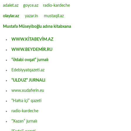
adalet.az
goyce.az
radio-kardeche
olaylar.az
yazar.in
mustaqil.az
Mustafa Müseyiboğlu adına kitabxana
WWW.KİTABEVİM.AZ
WWW.BEYDEMİR.RU
“Ədəbi ovqat” jurnalı
Edebiyyatqazeti.az
“ULDUZ” JURNALI
www.xudaferin.eu
“Həftə içi” qəzeti
radio-kardeche
“Xəzan” jurnalı