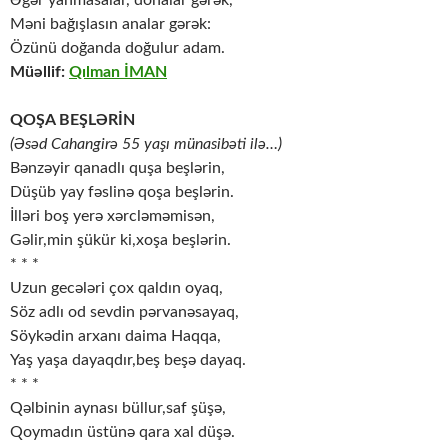
Əgər yanmasalar, donalar gərək,
Məni bağışlasın analar gərək:
Özünü doğanda doğulur adam.
Müəllif:
Qılman İMAN
QOŞA BEŞLƏRİN
(Əsəd Cahangirə 55 yaşı münasibəti ilə…)
Bənzəyir qanadlı quşa beşlərin,
Düşüb yay fəslinə qoşa beşlərin.
İlləri boş yerə xərcləməmisən,
Gəlir,min şükür ki,xoşa beşlərin.
* * *
Uzun gecələri çox qaldın oyaq,
Söz adlı od sevdin pərvanəsayaq,
Söykədin arxanı daima Haqqa,
Yaş yaşa dayaqdır,beş beşə dayaq.
* * *
Qəlbinin aynası büllur,saf şüşə,
Qoymadın üstünə qara xal düşə.