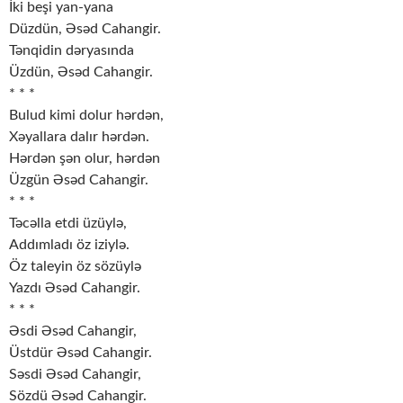
İki beşi yan-yana
Düzdün, Əsəd Cahangir.
Tənqidin dəryasında
Üzdün, Əsəd Cahangir.
* * *
Bulud kimi dolur hərdən,
Xəyallara dalır hərdən.
Hərdən şən olur, hərdən
Üzgün Əsəd Cahangir.
* * *
Təcəlla etdi üzüylə,
Addımladı öz iziylə.
Öz taleyin öz sözüylə
Yazdı Əsəd Cahangir.
* * *
Əsdi Əsəd Cahangir,
Üstdür Əsəd Cahangir.
Səsdi Əsəd Cahangir,
Sözdü Əsəd Cahangir.