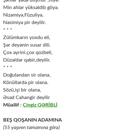
Şahlar yada düşmür ,niyə?
Min ahlar yüksəldib göyə.
Nizamiyə,Füzuliyə,
Nəsimiyə pir deyilir.
* * *
Zülümkarın yoxdu eli,
Şər deyənin susar dili.
Çox əyrini.çox qozbeli,
Düzəldər qəbir,deyilir.
* * *
Doğulandan sir olana,
Könüllərdə pir olana.
Sözü,işi bir olana,
Əsəd Cahangir deyilir
Müəllif :
Çingiz QƏRİBLİ
BEŞ QOŞANIN ADAMINA
(55 yaşının tamamına görə)