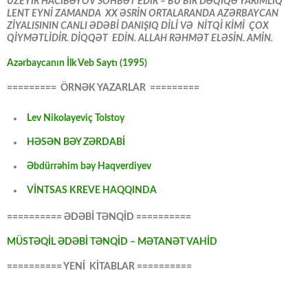
ÜZEYİR HACIBƏYOV SÖHBƏT EDİR – BU BİR DƏQİQƏ YARIMLIQ
LENT EYNİ ZAMANDA XX ƏSRİN ORTALARANDA AZƏRBAYCAN
ZİYALISININ CANLI ƏDƏBİ DANIŞIQ DİLİ VƏ NİTQİ KİMİ ÇOX
QİYMƏTLİDİR. DİQQƏT EDİN. ALLAH RƏHMƏT ELƏSİN. AMİN.
Azərbaycanın İlk Veb Saytı (1995)
========= ÖRNƏK YAZARLAR =========
Lev Nikolayeviç Tolstoy
HƏSƏN BƏY ZƏRDABİ
Əbdürrəhim bəy Haqverdiyev
VİNTSAS KREVE HAQQINDA
========== ƏDƏBİ TƏNQİD ==========
MÜSTƏQİL ƏDƏBİ TƏNQİD – MƏTANƏT VAHİD
========== YENİ KİTABLAR ==========