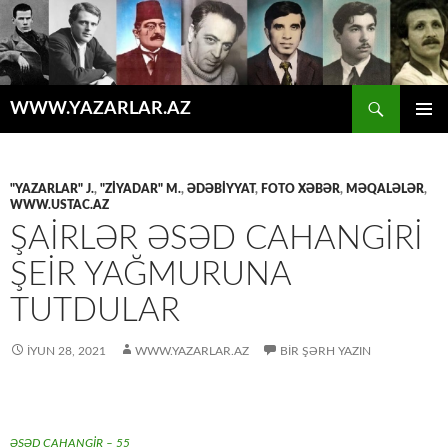
Axtar
WWW.YAZARLAR.AZ
MÜHTƏVIYYATA
ƏSAS
KEÇ
MENYU
"YAZARLAR" J.
,
"ZİYADAR" M.
,
ƏDƏBİYYAT
,
FOTO XƏBƏR
,
MƏQALƏLƏR
,
WWW.USTAC.AZ
ŞAİRLƏR ƏSƏD CAHANGİRİ
ŞEİR YAĞMURUNA
TUTDULAR
İYUN 28, 2021
WWW.YAZARLAR.AZ
BIR ŞƏRH YAZIN
ƏSƏD CAHANGİR – 55