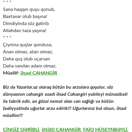
* * *
Sənə haqqın quşu qonub,
Bəxtəvər olub başına!
Dimdiyində söz gətirib
Allahdan təzə yaşına!
* * *
Çiyninə quşlar qondusa,
Anan olmaz, atan olmaz,
Daha quş olub uçarsan
Daha səndən adam olmaz.
Müəllif:
Əsəd CAHANGİR
Biz də Yazarlar.az olaraq bütün bu arzulara qoşulur, söz
dünyasının cahangir əsədi Əsəd Cahangiri yubileyi münasibəti
ilə təbrik edir, ən gözəl nemət olan can sağlığı və bütün
fəaliyyətində uğurlar arzu edirik!!! Uğurlarınız bol olsun, Əsəd
müəllim!!!
ÇİNGİZ QƏRİBLİ
,
ƏSƏD CAHANGİR
,
FAİQ HÜSEYNBƏYLİ
,