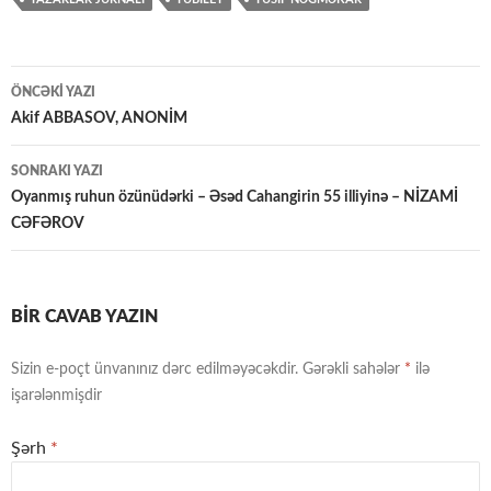
Yazılar
ÖNCƏKI YAZI
üzrə
Akif ABBASOV, ANONİM
naviqasiya
SONRAKI YAZI
Oyanmış ruhun özünüdərki – Əsəd Cahangirin 55 illiyinə – NİZAMİ
CƏFƏROV
BIR CAVAB YAZIN
Sizin e-poçt ünvanınız dərc edilməyəcəkdir.
Gərəkli sahələr
*
ilə
işarələnmişdir
Şərh
*