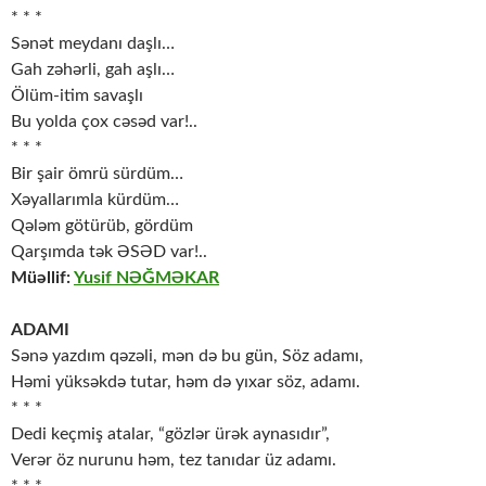
* * *
Sənət meydanı daşlı…
Gah zəhərli, gah aşlı…
Ölüm-itim savaşlı
Bu yolda çox cəsəd var!..
* * *
Bir şair ömrü sürdüm…
Xəyallarımla kürdüm…
Qələm götürüb, gördüm
Qarşımda tək ƏSƏD var!..
Müəllif:
Yusif NƏĞMƏKAR
ADAMI
Sənə yazdım qəzəli, mən də bu gün, Söz adamı,
Həmi yüksəkdə tutar, həm də yıxar söz, adamı.
* * *
Dedi keçmiş atalar, “gözlər ürək aynasıdır”,
Verər öz nurunu həm, tez tanıdar üz adamı.