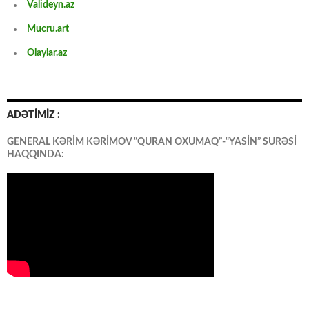
Valideyn.az
Mucru.art
Olaylar.az
ADƏTİMİZ :
GENERAL KƏRİM KƏRİMOV “QURAN OXUMAQ”-“YASİN” SURƏSİ
HAQQINDA: