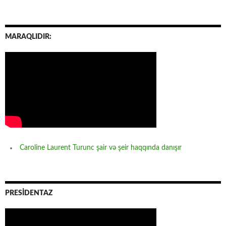
MARAQLIDIR:
Caroline Laurent Turunc şair və şeir haqqında danışır
PRESİDENTAZ