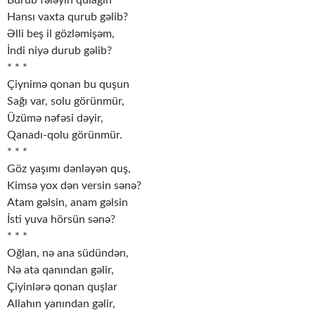
Burub fələyin qulağın
Hansı vaxta qurub gəlib?
Əlli beş il gözləmişəm,
İndi niyə durub gəlib?
* * *
Çiynimə qonan bu quşun
Sağı var, solu görünmür,
Üzümə nəfəsi dəyir,
Qanadı-qolu görünmür.
* * *
Göz yaşımı dənləyən quş,
Kimsə yox dən versin sənə?
Atam gəlsin, anam gəlsin
İsti yuva hörsün sənə?
* * *
Oğlan, nə ana südündən,
Nə ata qanından gəlir,
Çiyinlərə qonan quşlar
Allahın yanından gəlir,