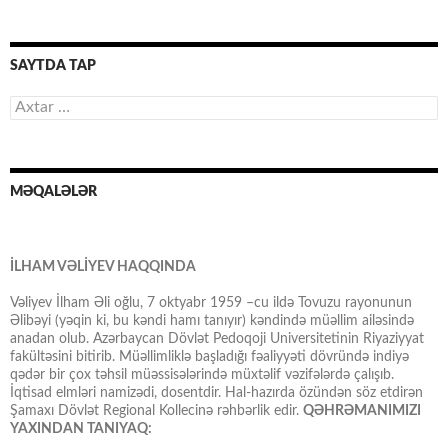
SAYTDA TAP
Axtarış:
MƏQALƏLƏR
İLHAM VƏLİYEV HAQQINDA
Vəliyev İlham Əli oğlu, 7 oktyabr 1959 –cu ildə Tovuzu rayonunun
Əlibəyi (yəqin ki, bu kəndi hamı tanıyır) kəndində müəllim ailəsində
anadan olub. Azərbaycan Dövlət Pedoqoji Universitetinin Riyaziyyat
fakültəsini bitirib. Müəllimliklə başladığı fəaliyyəti dövründə indiyə
qədər bir çox təhsil müəssisələrində müxtəlif vəzifələrdə çalışıb.
İqtisad elmləri namizədi, dosentdir. Hal-hazırda özündən söz etdirən
Şamaxı Dövlət Regional Kollecinə rəhbərlik edir.
QƏHRƏMANIMIZI
YAXINDAN TANIYAQ: