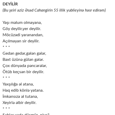
DEYİLİR
(Bu şeiri əziz Əsəd Cahangirin 55 illik yublieyinə həsr edirəm)
Yaşı məlum olmayana,
Göy deyilir,yer deyilir.
Möcüzədi yaranandan,
Açılmayan sir deyilir.
* * *
Gedən gedər,gələn gələr,
Bəxt üzünə gülən gələr.
Çox dünyada pəncərələr,
Ötüb keçsən bir deyilir.
* * *
Yaxşılığa əl atana,
Haq edib könlə yatana.
İmkansıza əl tutana,
Xeyirlə əlbir deyilir.
* * *