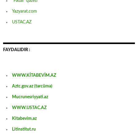
“Fədai” qəzeti
Yazyarat.com
USTAC.AZ
FAYDALIDIR :
WWW.KİTABEVİM.AZ
Aztc.gov.az (tərcümə)
Mucrunesriyyati.az
WWW.USTAC.AZ
Kitabevim.az
Litinstitut.ru