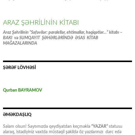
ARAZ ŞƏHRİLİNİN KİTABI
Araz Şəhrilinin “Səfəvilər: paralellər, ehtimallar, həqiqətlər…” kitabı –
BAKI və SUMQAYIT ŞƏHƏRLƏRİNDƏ ƏSAS KİTAB
MAĞAZALARINDA
ŞƏRƏF LÖVHƏSİ
Qurban BAYRAMOV
ƏMƏKDAŞLIQ
Salam olsun! Saytımızda qeydiyatdan keçməklə
“YAZAR”
statusu
alaraq, istədiyiniz vaxtda müstəqil şəkildə öz yazılarınızı dərc edə