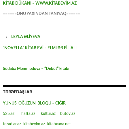
KİTAB DÜKANI – WWW.KİTABEVİM.AZ
======ONU YAXINDAN TANIYAQ======
LEYLA ƏLİYEVA
“NOVELLA” KİTAB EVİ – ELMLƏR FİLİALI
Südabə Məmmədova – “Debüt” kitabı
TƏRƏFDAŞLAR
YUNUS OĞUZUN BLOQU – CIĞIR
525.az
hafta.az
kultur.az
butov.az
tezadlar.az
kitabevim.az
kitabxana.net