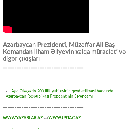
Azərbaycan Prezidenti, Müzəffər Ali Baş
Komandan İlham Əliyevin xalqa müraciəti və
digər çıxışları
===================================
Aşıq Ələsgərin 200 illik yubileyinin qeyd edilməsi haqqında
Azərbaycan Respublikası Prezidentinin Sərəncamı
===================================
WWW.YAZARLAR.AZ
və
WWW.USTAC.AZ