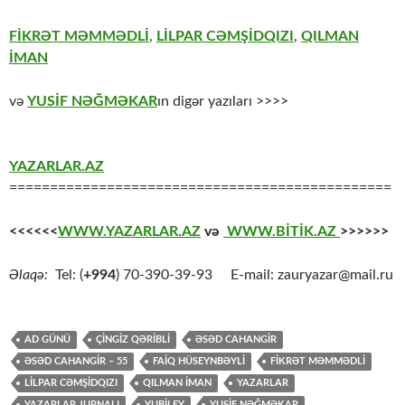
FİKRƏT MƏMMƏDLİ
,
LİLPAR CƏMŞİDQIZI
,
QILMAN
İMAN
və
YUSİF NƏĞMƏKAR
ın digər yazıları >>>>
YAZARLAR.AZ
===============================================
<<<<<<
WWW.YAZARLAR.AZ
və
WWW.BİTİK.AZ
>>>>>>
Əlaqə:
Tel: (
+994
) 70-390-39-93 E-mail: zauryazar@mail.ru
AD GÜNÜ
ÇINGIZ QƏRİBLİ
ƏSƏD CAHANGİR
ƏSƏD CAHANGİR – 55
FAIQ HÜSEYNBƏYLİ
FIKRƏT MƏMMƏDLİ
LILPAR CƏMŞİDQIZI
QILMAN İMAN
YAZARLAR
YAZARLAR JURNALI
YUBİLEY
YUSIF NƏĞMƏKAR