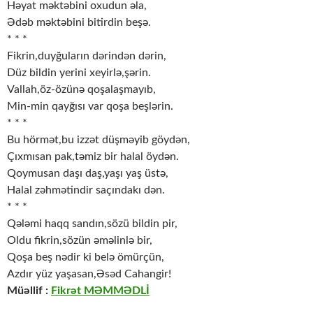
Həyat məktəbini oxudun əla,
Ədəb məktəbini bitirdin beşə.
* * *
Fikrin,duyğuların dərindən dərin,
Düz bildin yerini xeyirlə,şərin.
Vallah,öz-özünə qoşalaşmayıb,
Min-min qayğısı var qoşa beşlərin.
* * *
Bu hörmət,bu izzət düşməyib göydən,
Çıxmısan pak,təmiz bir halal öydən.
Qoymusan daşı daş,yaşı yaş üstə,
Halal zəhmətindir saçındakı dən.
* * *
Qələmi haqq sandın,sözü bildin pir,
Oldu fikrin,sözün əməlinlə bir,
Qoşa beş nədir ki belə ömürçün,
Azdır yüz yaşasan,Əsəd Cahangir!
Müəllif :
Fikrət MƏMMƏDLİ