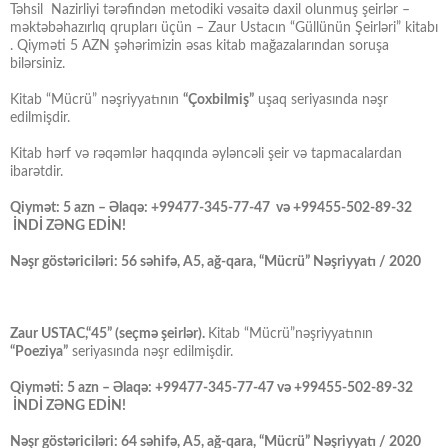
Təhsil Nazirliyi tərəfindən metodiki vəsaitə daxil olunmuş şeirlər –
məktəbəhazırlıq qrupları üçün – Zaur Ustacın “Güllünün Şeirləri” kitabı
. Qiyməti 5 AZN şəhərimizin əsas kitab mağazalarından soruşa
bilərsiniz.
Kitab “Mücrü” nəşriyyatının
“Çoxbilmiş”
uşaq seriyasında nəşr
edilmişdir.
Kitab hərf və rəqəmlər haqqında əyləncəli şeir və tapmacalardan
ibarətdir.
Qiymət: 5 azn – Əlaqə: +99477-345-77-47 və +99455-502-89-32
İNDİ ZƏNG EDİN!
Nəşr göstəriciləri: 56 səhifə, A5, ağ-qara, “Mücrü” Nəşriyyatı / 2020
Zaur USTAC,“45” (seçmə şeirlər).
Kitab “Mücrü”nəşriyyatının
“Poeziya”
seriyasında nəşr edilmişdir.
Qiyməti: 5 azn – Əlaqə: +99477-345-77-47 və +99455-502-89-32
İNDİ ZƏNG EDİN!
Nəşr göstəriciləri: 64 səhifə, A5, ağ-qara, “Mücrü” Nəşriyyatı / 2020