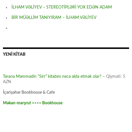
İLHAM VƏLİYEV – STEREOTİPLƏRİ YOX EDƏN ADAM
BİR MÜƏLLİM TANIYIRAM – İLHAM VƏLİYEV
YENİ KİTAB
Təranə Məmmədin “Sirr” kitabını necə əldə etmək olar? –
Qiyməti: 5
AZN
İçərişəhər Bookhouse & Cafe
Məkan-marşrut >>>> Bookhouse