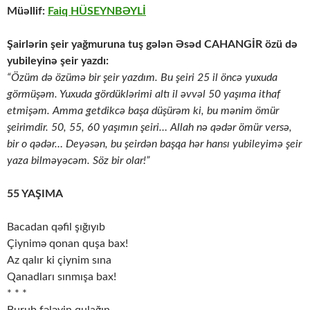
Müəllif:
Faiq HÜSEYNBƏYLİ
Şairlərin şeir yağmuruna tuş gələn Əsəd CAHANGİR özü də
yubileyinə şeir yazdı:
“Özüm də özümə bir şeir yazdım. Bu şeiri 25 il öncə yuxuda
görmüşəm. Yuxuda gördüklərimi altı il əvvəl 50 yaşıma ithaf
etmişəm. Amma getdikcə başa düşürəm ki, bu mənim ömür
şeirimdir. 50, 55, 60 yaşımın şeiri… Allah nə qədər ömür versə,
bir o qədər… Deyəsən, bu şeirdən başqa hər hansı yubileyimə şeir
yaza bilməyəcəm. Söz bir olar!”
55 YAŞIMA
Bacadan qəfil şığıyıb
Çiynimə qonan quşa bax!
Az qalır ki çiynim sına
Qanadları sınmışa bax!
* * *