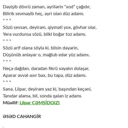
* * *
Dəyişib dövrü zaman, əyrilərin “xod” çağıdır,
Bilirik sevməyib heç, əyri olan düz adamı.
* * *
Sözü sevsən, deyirəm, qiyməti yox, gövhər olar,
Yerə vurdunsa sözü, bilki boğar toz adamı.
* * *
Sözü arif olana söylə ki, bilsin dəyərin,
Düşünüb anlayar o, məğlub edər yüz adamı.
* * *
Neçə dağdan, dərədən fikrü xəyalın dolaşar,
Aparar əvvəl-axır bax, bu təpə, düz adamı.
* * *
Sənə, Lilpar, deyirəm yaz ki, başından keçəni,
Tanıdar aləmə, bil, sonda qalan iz adamı.
Müəllif:
Lilpar CƏMŞİDQIZI
ƏSƏD CAHANGİR