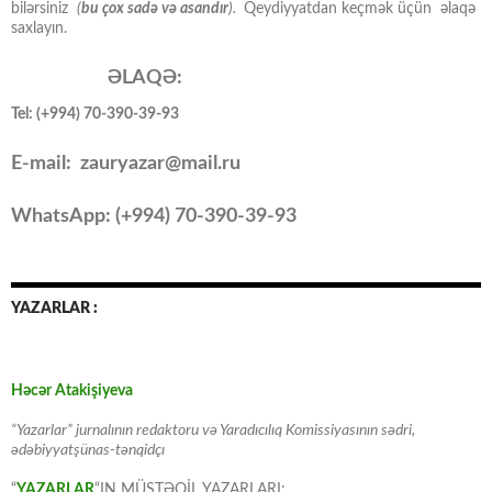
bilərsiniz
(
bu çox sadə və asandır
).
Qeydiyyatdan keçmək üçün əlaqə
saxlayın.
ƏLAQƏ:
Tel: (+994) 70-390-39-93
E-mail: zauryazar@mail.ru
WhatsApp: (
+994
) 70-390-39-93
YAZARLAR :
Həcər Atakişiyeva
“Yazarlar” jurnalının redaktoru və Yaradıcılıq Komissiyasının sədri,
ədəbiyyatşünas-tənqidçı
“
YAZARLAR
“IN MÜSTƏQİL YAZARLARI: