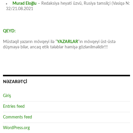
Murad Eloğlu
– Redaksiya heyəti üzvü, Rusiya təmsilçi (Vəsiqə N:
32/21.08.2021
QEYD:
Müstəqil yazarın mövqeyi ilə “
YAZARLAR
“ın mövqeyi üst-üstə
düşməyə bilər, ancaq etik tələblər həmişə gözlənilməlidir!!!
NƏZARƏTÇİ
Giriş
Entries feed
Comments feed
WordPress.org