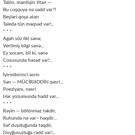
Təbin, məntiqin titan —
Bu coşquya nə sədd var?!
Beşləri qoşa atan
Taledə tün məqsəd var!..
* * *
Agah söz ilki sənə;
Verilmiş bilgi sənə…
Ey xocam, bil ki, sənə
Coxusunda həsəd var!..
* * *
İyirmibirinci əsrin
Sən — MÜCİRƏDDİN qəsri…
Poeziyanı, nəsri
Hər yozumunda hədd var…
* * *
Rəyin — bölünməz təkdir,
Ruhunda nə var– həqdir…
Saf duyduğunda təqdir,
Duyğusuzluğa rədd var!..