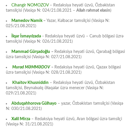
Cihangir NOMOZOV
– Redaksiya heyəti üzvü, Özbəkistan
təmsilçisi (Vəsiqə N: 024/21.08.2021 –
Allah rəhmət eləsin
)
Mamedov Namik
–
Yazar, Kəlbəcər təmsilçisi (Vəsiqə N:
025/21.08.2021)
İlqar İsmayılzadə
–
Redaksiya heyəti üzvü – Cənub bölgəsi üzrə
təmsilçisi (Vəsiqə N: 026/21.08.2021)
Məmməd Gürşadoğlu
–
Redaksiya heyəti üzvü, Qarabağ bölgəsi
üzrə təmsilçisi (Vəsiqə N: 027/21.08.2021)
Murad MƏMMƏDOV
–
Redaksiya heyəti üzvü, Qazax bölgəsi
üzrə təmsilçisi (Vəsiqə N: 028/21.08.2021)
Khaitov Khusniddin
– Redaksiya heyəti üzvü, Özbəkistan
təmsilçisi, Beynəlxalq Əlaqələr üzrə menecer (Vəsiqə N:
029/21.08.2021)
Abduqahhorova Gülhayo
– yazar, Özbəkistan təmsilçisi (Vəsiqə
N: 030/21.08.2021)
Xəlil Mirzə
– Redaksiya heyəti üzvü, Aran bölgəsi üzrə təmsilçi
(Vəsiqə N: 31/21.08.2021)