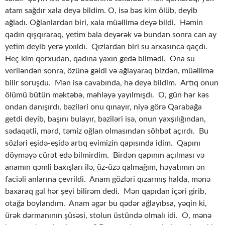
atam sağdır xala deyə bildim. O, isə bəs kim ölüb, deyib
ağladı. Oğlanlardan biri, xala müəllimə deyə bildi. Həmin
qadın qışqıraraq, yetim bala deyərək və bundan sonra can ay
yetim deyib yerə yıxıldı. Qızlardan biri su arxasınca qaçdı.
Heç kim qorxudan, qadına yaxın gedə bilmədi. Ona su
veriləndən sonra, özünə gəldi və ağlayaraq bizdən, müəllimə
bilir soruşdu. Mən isə cavabında, hə deyə bildim. Artıq onun
ölümü bütün məktəbə, məhləyə yayılmışdı. O, gün hər kəs
ondan danışırdı, bəziləri onu qınayır, niyə görə Qarabağa
getdi deyib, başını bulayır, bəziləri isə, onun yaxşılığından,
sədaqətli, mərd, təmiz oğlan olmasından söhbət açırdı. Bu
sözləri eşidə-eşidə artıq evimizin qapısında idim. Qapını
döyməyə cürət edə bilmirdim. Birdən qapının açılması və
anamın qəmli baxışları ilə, üz-üzə qalmağım, həyatımın ən
faciəli anlarına çevrildi. Anam gözləri qızarmış halda, mənə
baxaraq gəl hər şeyi bilirəm dedi. Mən qapıdan içəri girib,
otağa boylandım. Anam əgər bu qədər ağlayıbsa, yəqin ki,
ürək dərmanının şüsəsi, stolun üstündə olmalı idi. O, mənə