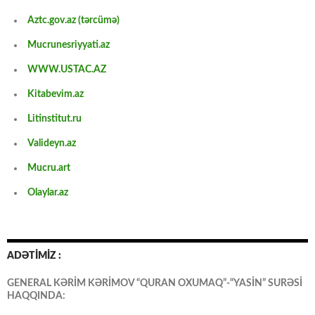
Aztc.gov.az (tərcümə)
Mucrunesriyyati.az
WWW.USTAC.AZ
Kitabevim.az
Litinstitut.ru
Valideyn.az
Mucru.art
Olaylar.az
ADƏTİMİZ :
GENERAL KƏRİM KƏRİMOV “QURAN OXUMAQ”-“YASİN” SURƏSİ
HAQQINDA: