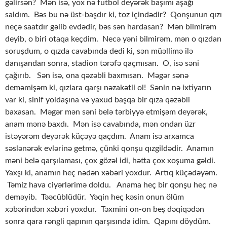
gəlirsən? Mən isə, yox nə futbol deyərək başımı aşağı
saldım. Bəs bu nə üst-başdır ki, toz içindədir? Qonşunun qızı
neçə saatdır gəlib evdədir, bəs sən hardasan? Mən bilmirəm
deyib, o biri otaqa keçdim. Necə yəni bilmirəm, mən o qızdan
soruşdum, o qızda cavabında dedi ki, sən müəllimə ilə
danışandan sonra, stadion tərəfə qaçmısan. O, isə səni
çağırıb. Sən isə, ona qəzəbli baxmısan. Məgər sənə
deməmişəm ki, qızlara qarşı nəzakətli ol! Sənin nə ixtiyarın
var ki, sinif yoldaşına və yaxud başqa bir qıza qəzəbli
baxasan. Məgər mən səni belə tərbiyyə etmişəm deyərək,
anam mənə baxdı. Mən isə cavabında, mən ondan üzr
istəyərəm deyərək küçəyə qaçdım. Anam isə arxamca
səslənərək evlərinə getmə, çünki qonşu qızgildədir. Anamın
məni belə qarşılaması, çox gözəl idi, hətta çox xoşuma gəldi.
Yaxşı ki, anamın heç nədən xəbəri yoxdur. Artıq küçədəyəm.
Təmiz hava ciyərlərimə doldu. Anama heç bir qonşu heç nə
deməyib. Təəcüblüdür. Yəqin heç kəsin onun ölüm
xəbərindən xəbəri yoxdur. Təxmini on-on beş dəqiqədən
sonra qara rəngli qapının qarşısında idim. Qapını döydüm.