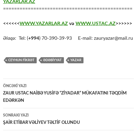
YAZARLAR.AZ
===============================================
<<<<<<
WWW.YAZARLAR.AZ
və
WWW.USTAC.AZ
>>>>>>
Əlaqə:
Tel: (
+994
) 70-390-39-93 E-mail: zauryazar@mail.ru
CEYHUN FİKRƏT
ƏDƏBİYYAT
YAZAR
Yazılar
ÖNCƏKI YAZI
üzrə
ZAUR USTAC NAİBƏ YUSİFƏ “ZİYADAR” MÜKAFATINI TƏQDİM
EDƏRKƏN
naviqasiya
SONRAKI YAZI
ŞAİR ETİBAR VƏLİYEV TƏLTİF OLUNDU