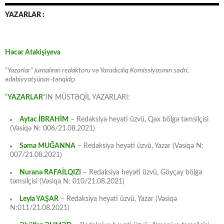
YAZARLAR :
Həcər Atakişiyeva
“Yazarlar” jurnalının redaktoru və Yaradıcılıq Komissiyasının sədri,
ədəbiyyatşünas-tənqidçı
“
YAZARLAR
“IN MÜSTƏQİL YAZARLARI:
Aytac İBRAHİM
– Redaksiya heyəti üzvü, Qax bölgə təmsilçisi
(Vəsiqə N: 006/21.08.2021)
Səma MUĞANNA
– Redaksiya heyəti üzvü, Yazar (Vəsiqə N:
007/21.08.2021)
Nuranə RAFAİLQIZI
– Redaksiya heyəti üzvü, Göyçay bölgə
təmsilçisi (Vəsiqə N: 010/21.08.2021)
Leyla YAŞAR
– Redaksiya heyəti üzvü, Yazar (Vəsiqə
N:011/21.08.2021)