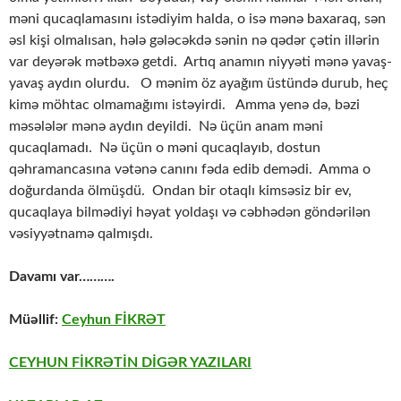
məni qucaqlamasını istədiyim halda, o isə mənə baxaraq, sən
əsl kişi olmalısan, hələ gələcəkdə sənin nə qədər çətin illərin
var deyərək mətbəxə getdi. Artıq anamın niyyəti mənə yavaş-
yavaş aydın olurdu. O mənim öz ayağım üstündə durub, heç
kimə möhtac olmamağımı istəyirdi. Amma yenə də, bəzi
məsələlər mənə aydın deyildi. Nə üçün anam məni
qucaqlamadı. Nə üçün o məni qucaqlayıb, dostun
qəhramancasına vətənə canını fəda edib demədi. Amma o
doğurdanda ölmüşdü. Ondan bir otaqlı kimsəsiz bir ev,
qucaqlaya bilmədiyi həyat yoldaşı və cəbhədən göndərilən
vəsiyyətnamə qalmışdı.
Davamı var……….
Müəllif:
Ceyhun FİKRƏT
CEYHUN FİKRƏTİN DİGƏR YAZILARI