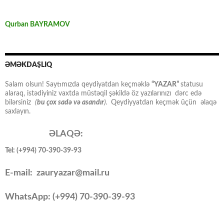
Qurban BAYRAMOV
ƏMƏKDAŞLIQ
Salam olsun! Saytımızda qeydiyatdan keçməklə
“YAZAR”
statusu
alaraq, istədiyiniz vaxtda müstəqil şəkildə öz yazılarınızı dərc edə
bilərsiniz
(
bu çox sadə və asandır
).
Qeydiyyatdan keçmək üçün əlaqə
saxlayın.
ƏLAQƏ:
Tel: (+994) 70-390-39-93
E-mail: zauryazar@mail.ru
WhatsApp: (
+994
) 70-390-39-93