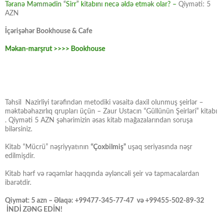
Təranə Məmmədin “Sirr” kitabını necə əldə etmək olar? –
Qiyməti: 5
AZN
İçərişəhər Bookhouse & Cafe
Məkan-marşrut >>>> Bookhouse
Təhsil Nazirliyi tərəfindən metodiki vəsaitə daxil olunmuş şeirlər –
məktəbəhazırlıq qrupları üçün – Zaur Ustacın “Güllünün Şeirləri” kitabı
. Qiyməti 5 AZN şəhərimizin əsas kitab mağazalarından soruşa
bilərsiniz.
Kitab “Mücrü” nəşriyyatının
“Çoxbilmiş”
uşaq seriyasında nəşr
edilmişdir.
Kitab hərf və rəqəmlər haqqında əyləncəli şeir və tapmacalardan
ibarətdir.
Qiymət: 5 azn – Əlaqə: +99477-345-77-47 və +99455-502-89-32
İNDİ ZƏNG EDİN!