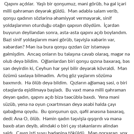
Qapını açdılar. Yaşlı bir qonşumuz, məni görüb, hə gəl içəri
milli qəhrəman deyərək güldü. Mən ədəblə salam verib,
qonşu qadının sözlərinə əhəmiyyət verməyərək, sinif
yoldaşlarımın oturduğu otağın qapısın döydüm. İçərdən
buyurun deyiləndən sonra, asta-asta qapını açıb boylandım.
Bəzi sinif yoldaşlarım məni görüb, təşvişlə xəbərin var,
xəbərdən? Mən isə bura qonşu qızdan üzr istəməyə
gəlmişdim. Ancaq onların bu təlaşına cavab olaraq, məgər nə
olub deyə bildim. Oğlanlardan biri qonşu qızına baxaraq, bəs
sən deyirdin ki, Ceyhun hər şeyi bilir deyərək kövrəldi. Mən
özümü saxlaya bilmədim. Artıq göz yaşlarım sözümə
baxmırdı. Hə ölüb deyə bildim. Qızların ağlamaq səsi, o biri
otaqlarda eşidilməyə başladı. Bu vaxt mənə milli qəhraman
deyən qadın, qapını açıb bizə təəcüblə baxdı. Yenə məni
süzüb, yenə nə oyun çıxartmısan deyə əsəbi halda çayı
qabağıma qoydu. Bu qonşunun qızı, qəfil anasına baxaraq,
dedi: Ana O, ölüb. Həmin qadın təşvişlə qışqırdı və mənə
baxıb atan deyib, əlindəki o biri çay stəkanlarını əlindən
saldı. Çayın isti suyu bədəninə töküldü. Mən qorxaraq, yox