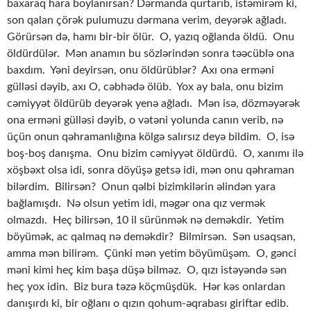
baxaraq hara boylanırsan? Dərmanda qurtarıb, istəmirəm ki,
son qalan çörək pulumuzu dərmana verim, deyərək ağladı.
Görürsən də, hamı bir-bir ölür. O, yazıq oğlanda öldü. Onu
öldürdülər. Mən anamın bu sözlərindən sonra təəcüblə ona
baxdım. Yəni deyirsən, onu öldürüblər? Axı ona erməni
gülləsi dəyib, axı O, cəbhədə ölüb. Yox ay bala, onu bizim
cəmiyyət öldürüb deyərək yenə ağladı. Mən isə, dözməyərək
ona erməni gülləsi dəyib, o vətəni yolunda canın verib, nə
üçün onun qəhramanlığına kölgə salırsız deyə bildim. O, isə
boş-boş danışma. Onu bizim cəmiyyət öldürdü. O, xanımı ilə
xöşbəxt olsa idi, sonra döyüşə getsə idi, mən onu qəhraman
bilərdim. Bilirsən? Onun qəlbi bizimkilərin əlindən yara
bağlamışdı. Nə olsun yetim idi, məgər ona qız vermək
olmazdı. Heç bilirsən, 10 il sürünmək nə deməkdir. Yetim
böyümək, ac qalmaq nə deməkdir? Bilmirsən. Sən usaqsan,
amma mən bilirəm. Çünki mən yetim böyümüşəm. O, gənci
məni kimi heç kim başa düşə bilməz. O, qızı istəyəndə sən
heç yox idin. Biz bura təzə köçmüşdük. Hər kəs onlardan
danışırdı ki, bir oğlanı o qızın qohum-əqrabası giriftar edib.