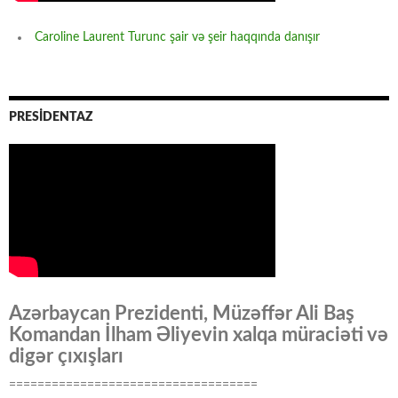
Caroline Laurent Turunc şair və şeir haqqında danışır
PRESİDENTAZ
Azərbaycan Prezidenti, Müzəffər Ali Baş
Komandan İlham Əliyevin xalqa müraciəti və
digər çıxışları
===================================