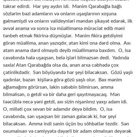
təkrar edirdi. Hər şey aydın idi. Mənim Qarabağla bağlı
sözlərim bəzi adamların və onların uşaqlarının xoşuna
gəlməmişdi və onların valideynləri məndən şikayət edərək, ilk
əvvəl anama və sonra isə müəlliməmə müraciət edib məni
tənbeh etmək fikirinə düşmüşlər. Mənim fikirə getdiyimi
görən müəllimə, anan yazıqdır, atan kimi ona dərd olma. Axı
atam anama dərd olmayıb deyib müəlliməmə baxdım. O, isə
cavabında hələ uşaqsan, belə işləri bilməzsən dedi. Yadında
saxla! Atan Qarabağda olsa da, anan arxa cəbhədə çox
çətinlikdədir. Sən böyüyəndə hər şeyi biləcəksən. Gözü yaşlı
qadınlar, bəzən kişilərə görə gözü yaşlı olur. Bax mənim
ağlamağımı görürsən, lakin səbəbin bilmirsən, amma
bilməlisən, o getdi və bir daha geri qayıtmayacaq. Mən
təəcüblə necə yəni getdi, axı sizin nişanlınız yaxşı adam idi.
O, milləti çox sevən bir adamdır deyə bildim. O, isə
cavabında, sən uşaqsan bir zaman gələcək ki, hər şeyi
biləcəksən. Amma indi sənin üçün bu söhbətlər tezdir. Sən
oxumalısan və cəmiyyətə dəyərli bir adam olmalısan deyərək