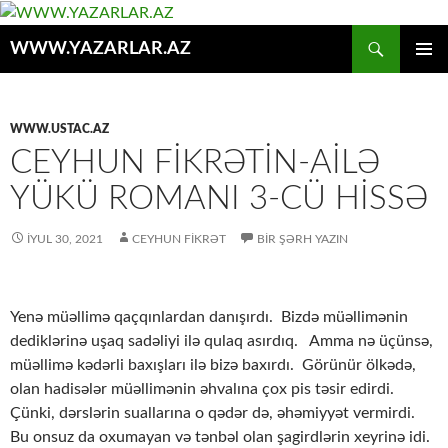
Axtar
WWW.YAZARLAR.AZ
MÜHTƏVIYYATA
ƏSAS
KEÇ
MENYU
WWW.USTAC.AZ
CEYHUN FİKRƏTİN-AİLƏ
YÜKÜ ROMANI 3-CÜ HİSSƏ
İYUL 30, 2021
CEYHUN FIKRƏT
BIR ŞƏRH YAZIN
Yenə müəllimə qaçqınlardan danışırdı. Bizdə müəllimənin
dediklərinə uşaq sadəliyi ilə qulaq asırdıq. Amma nə üçünsə,
müəllimə kədərli baxışları ilə bizə baxırdı. Görünür ölkədə,
olan hadisələr müəllimənin əhvalına çox pis təsir edirdi.
Çünki, dərslərin suallarına o qədər də, əhəmiyyət vermirdi.
Bu onsuz da oxumayan və tənbəl olan şagirdlərin xeyrinə idi.