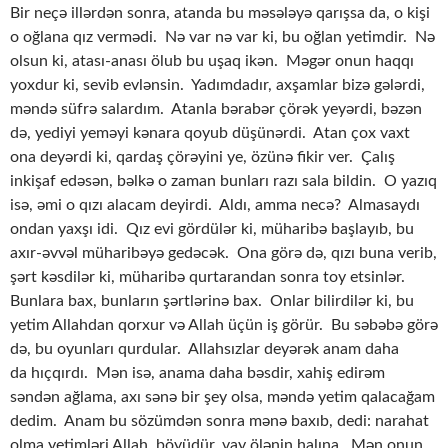
Bir neçə illərdən sonra, atanda bu məsələyə qarışsa da, o kişi
o oğlana qız vermədi. Nə var nə var ki, bu oğlan yetimdir. Nə
olsun ki, atası-anası ölub bu uşaq ikən. Məgər onun haqqı
yoxdur ki, sevib evlənsin. Yadımdadır, axşamlar bizə gələrdi,
məndə süfrə salardım. Atanla bərabər çörək yeyərdi, bəzən
də, yediyi yeməyi kənara qoyub düşünərdi. Atan çox vaxt
ona deyərdi ki, qardaş çörəyini ye, özünə fikir ver. Çalış
inkişaf edəsən, bəlkə o zaman bunları razı sala bildin. O yazıq
isə, əmi o qızı alacam deyirdi. Aldı, amma necə? Almasaydı
ondan yaxşı idi. Qız evi gördülər ki, müharibə başlayıb, bu
axır-əvvəl müharibəyə gedəcək. Ona görə də, qızı buna verib,
şərt kəsdilər ki, müharibə qurtarandan sonra toy etsinlər.
Bunlara bax, bunların şərtlərinə bax. Onlar bilirdilər ki, bu
yetim Allahdan qorxur və Allah üçün iş görür. Bu səbəbə görə
də, bu oyunları qurdular. Allahsızlar deyərək anam daha
da hıçqırdı. Mən isə, anama daha bəsdir, xahiş edirəm
səndən ağlama, axı sənə bir şey olsa, məndə yetim qalacağam
dedim. Anam bu sözümdən sonra mənə baxıb, dedi: narahat
olma yetimləri Allah böyüdür, vay ölənin halına. Mən onun,