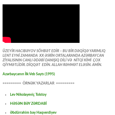
ÜZEYİR HACIBƏYOV SÖHBƏT EDİR – BU BİR DƏQİQƏ YARIMLIQ
LENT EYNİ ZAMANDA XX ƏSRİN ORTALARANDA AZƏRBAYCAN
ZİYALISININ CANLI ƏDƏBİ DANIŞIQ DİLİ VƏ NİTQİ KİMİ ÇOX
QİYMƏTLİDİR. DİQQƏT EDİN. ALLAH RƏHMƏT ELƏSİN. AMİN.
Azərbaycanın İlk Veb Saytı (1995)
========= ÖRNƏK YAZARLAR =========
Lev Nikolayeviç Tolstoy
HƏSƏN BƏY ZƏRDABİ
Əbdürrəhim bəy Haqverdiyev