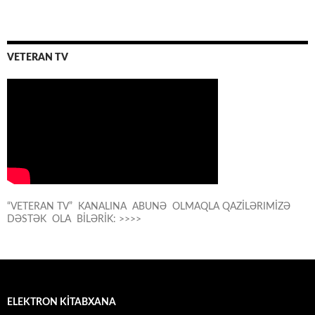
VETERAN TV
“VETERAN TV” KANALINA ABUNƏ OLMAQLA QAZİLƏRIMİZƏ
DƏSTƏK OLA BİLƏRİK: >>>>
ELEKTRON KİTABXANA