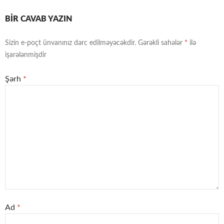
BIR CAVAB YAZIN
Sizin e-poçt ünvanınız dərc edilməyəcəkdir.
Gərəkli sahələr
*
ilə
işarələnmişdir
Şərh
*
Ad
*