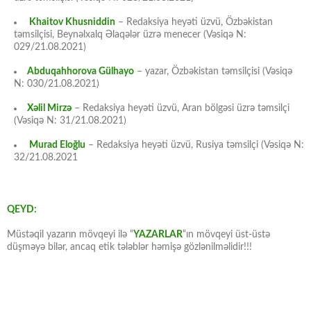
Khaitov Khusniddin
– Redaksiya heyəti üzvü, Özbəkistan
təmsilçisi, Beynəlxalq Əlaqələr üzrə menecer (Vəsiqə N:
029/21.08.2021)
Abduqahhorova Gülhayo
– yazar, Özbəkistan təmsilçisi (Vəsiqə
N: 030/21.08.2021)
Xəlil Mirzə
– Redaksiya heyəti üzvü, Aran bölgəsi üzrə təmsilçi
(Vəsiqə N: 31/21.08.2021)
Murad Eloğlu
– Redaksiya heyəti üzvü, Rusiya təmsilçi (Vəsiqə N:
32/21.08.2021
QEYD:
Müstəqil yazarın mövqeyi ilə “
YAZARLAR
“ın mövqeyi üst-üstə
düşməyə bilər, ancaq etik tələblər həmişə gözlənilməlidir!!!