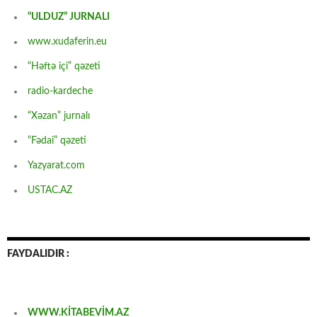
“ULDUZ” JURNALI
www.xudaferin.eu
“Həftə içi” qəzeti
radio-kardeche
“Xəzan” jurnalı
“Fədai” qəzeti
Yazyarat.com
USTAC.AZ
FAYDALIDIR :
WWW.KİTABEVİM.AZ