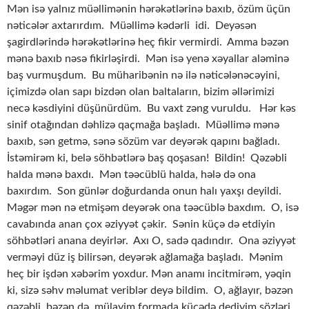
Mən isə yalnız müəllimənin hərəkətlərinə baxıb, özüm üçün
nəticələr axtarırdım. Müəllimə kədərli idi. Deyəsən
şagirdlərində hərəkətlərinə heç fikir vermirdi. Amma bəzən
mənə baxıb nəsə fikirləşirdi. Mən isə yenə xəyallar aləminə
baş vurmuşdum. Bu müharibənin nə ilə nəticələnəcəyini,
içimizdə olan sapı bizdən olan baltaların, bizim əllərimizi
necə kəsdiyini düşünürdüm. Bu vaxt zəng vuruldu. Hər kəs
sinif otağından dəhlizə qaçmağa başladı. Müəllimə mənə
baxıb, sən getmə, sənə sözüm var deyərək qapını bağladı.
İstəmirəm ki, belə söhbətlərə baş qoşasan! Bildin! Qəzəbli
halda mənə baxdı. Mən təəcüblü halda, hələ də ona
baxırdım. Son günlər doğurdanda onun halı yaxşı deyildi.
Məgər mən nə etmişəm deyərək ona təəcüblə baxdım. O, isə
cavabında anan çox əziyyət çəkir. Sənin küçə də etdiyin
söhbətləri anana deyirlər. Axı O, sadə qadındır. Ona əziyyət
verməyi düz iş bilirsən, deyərək ağlamağa başladı. Mənim
heç bir işdən xəbərim yoxdur. Mən anamı incitmirəm, yəqin
ki, sizə səhv məlumat veriblər deyə bildim. O, ağlayır, bəzən
qəzəbli, bəzən də, mülayim formada küçədə dediyim sözləri