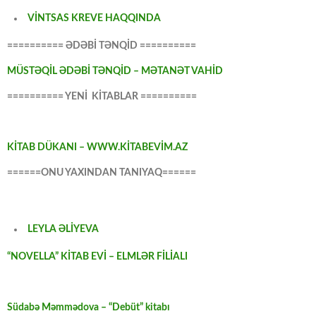
VİNTSAS KREVE HAQQINDA
========== ƏDƏBİ TƏNQİD ==========
MÜSTƏQİL ƏDƏBİ TƏNQİD – MƏTANƏT VAHİD
========== YENİ KİTABLAR ==========
KİTAB DÜKANI – WWW.KİTABEVİM.AZ
======ONU YAXINDAN TANIYAQ======
LEYLA ƏLİYEVA
“NOVELLA” KİTAB EVİ – ELMLƏR FİLİALI
Südabə Məmmədova – “Debüt” kitabı