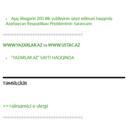
Aşıq Ələsgərin 200 illik yubileyinin qeyd edilməsi haqqında
Azərbaycan Respublikası Prezidentinin Sərəncamı
===================================
WWW.YAZARLAR.AZ
və
WWW.USTAC.AZ
“YAZARLAR.AZ” SAYTI HAQQINDA
TƏMSİLÇİLİK
>>>siirsarnici-e-dergi
===================================