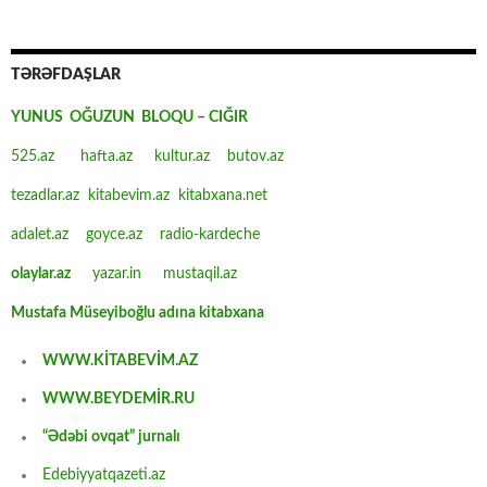
TƏRƏFDAŞLAR
YUNUS OĞUZUN BLOQU – CIĞIR
525.az
hafta.az
kultur.az
butov.az
tezadlar.az
kitabevim.az
kitabxana.net
adalet.az
goyce.az
radio-kardeche
olaylar.az
yazar.in
mustaqil.az
Mustafa Müseyiboğlu adına kitabxana
WWW.KİTABEVİM.AZ
WWW.BEYDEMİR.RU
“Ədəbi ovqat” jurnalı
Edebiyyatqazeti.az