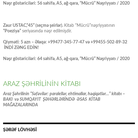
Nəşr göstəriciləri: 56 səhifə, A5, ağ-qara, “Mücrü” Nəşriyyatı / 2020
Zaur USTAC,“45” (seçmə şeirlər).
Kitab “Mücrü”nəşriyyatının
“Poeziya”
seriyasında nəşr edilmişdir.
Qiyməti: 5 azn – Əlaqə: +99477-345-77-47 və +99455-502-89-32
İNDİ ZƏNG EDİN!
Nəşr göstəriciləri: 64 səhifə, A5, ağ-qara, “Mücrü” Nəşriyyatı / 2020
ARAZ ŞƏHRİLİNİN KİTABI
Araz Şəhrilinin “Səfəvilər: paralellər, ehtimallar, həqiqətlər…” kitabı –
BAKI və SUMQAYIT ŞƏHƏRLƏRİNDƏ ƏSAS KİTAB
MAĞAZALARINDA
ŞƏRƏF LÖVHƏSİ