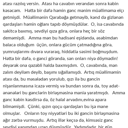
atası razılıq versin. Atası hə cavabın verəndən sonra kəbin
kəsəcəm. Hətta bir dəfə həmin gənc mənim müəlliməmə elçı
getmişdi. Müəllimənin Qarabağa getməyib, kənd də gizlənən
qardaşları həmin oğlanı tapıb döymüşdülər. O, isə cavabında
sakitcə baxmış, sevdiyi qıza görə, onlara heç bir söz
deməmişdi. Amma mən bu hadisəni eşidəndə, əsəbimdən
balaca olduğum üçün, onlara gücüm çatmadığına görə,
yumruqlarımı dıvara vuraraq, hiddətlə səsimi boğmuşdum.
Hətta bir dəfə, o gənci görəndə, sən onları niyə döymədin!
deyərək ona qəzəbli halda baxmışdım. O, cavabında, mən
zalım deyiləm deyib, başımı sığallamışdı. Artıq müəlliməmin
atası da, bu məsələdən yorulub, qızı ilə bu gəncin
nişanlanmasına icazə vermiş və bundan sonra da, toy adət-
ənənələri bu gənclərin birləşməsinə maniə yaratmışdı. Amma
gənc kəbin kəsdirsə də, öz halal arvadını,evinə apara
bilməmişdi. Çünki, qızın qoçu qardaşları bu işə mane
olmuşlar. Onların toy niyyətləri bu iki gəncin birləşməsinə
ağır zərbə vurmuşdu. Artıq illər keçsə də, kimsəsiz gənc
sevdiyi xanımdan uzaq düşmüşdür. Yadımdadır, bir gün