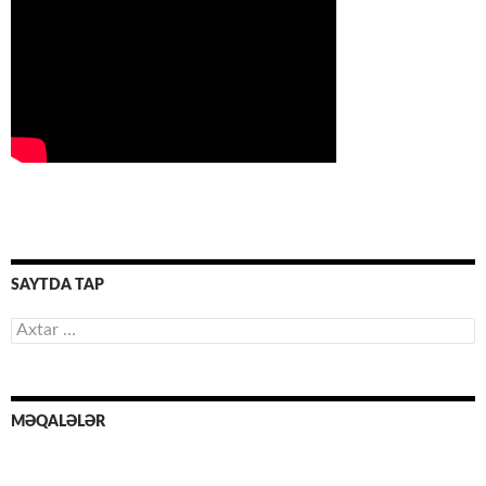
SAYTDA TAP
Axtarış:
MƏQALƏLƏR