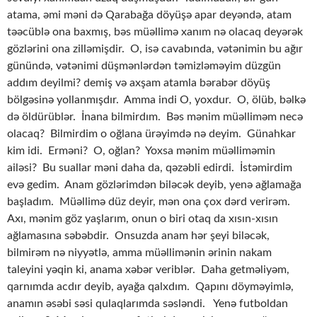
atama, əmi məni də Qarabağa döyüşə apar deyəndə, atam
təəcüblə ona baxmış, bəs müəllimə xanım nə olacaq deyərək
gözlərini ona zilləmişdir. O, isə cavabında, vətənimin bu ağır
günündə, vətənimi düşmənlərdən təmizləməyim düzgün
addım deyilmi? demiş və axşam atamla bərabər döyüş
bölgəsinə yollanmışdır. Amma indi O, yoxdur. O, ölüb, bəlkə
də öldürüblər. İnana bilmirdım. Bəs mənim müəlliməm necə
olacaq? Bilmirdim o oğlana ürəyimdə nə deyim. Günahkar
kim idi. Erməni? O, oğlan? Yoxsa mənim müəlliməmin
ailəsi? Bu suallar məni daha da, qəzəbli edirdi. İstəmirdim
evə gedim. Anam gözlərimdən biləcək deyib, yenə ağlamağa
başladım. Müəllimə düz deyir, mən ona çox dərd verirəm.
Axı, mənim göz yaşlarım, onun o biri otaq da xısın-xısın
ağlamasına səbəbdir. Onsuzda anam hər şeyi biləcək,
bilmirəm nə niyyətlə, amma müəllimənin ərinin nakam
taleyini yəqin ki, anama xəbər veriblər. Daha getməliyəm,
qarnımda acdır deyib, ayağa qalxdım. Qapını döyməyimlə,
anamın əsəbi səsi qulaqlarımda səsləndi. Yenə futboldan