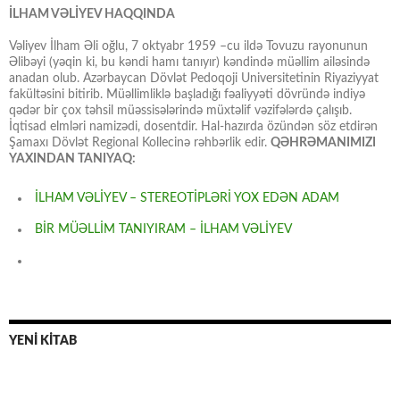
İLHAM VƏLİYEV HAQQINDA
Vəliyev İlham Əli oğlu, 7 oktyabr 1959 –cu ildə Tovuzu rayonunun
Əlibəyi (yəqin ki, bu kəndi hamı tanıyır) kəndində müəllim ailəsində
anadan olub. Azərbaycan Dövlət Pedoqoji Universitetinin Riyaziyyat
fakültəsini bitirib. Müəllimliklə başladığı fəaliyyəti dövründə indiyə
qədər bir çox təhsil müəssisələrində müxtəlif vəzifələrdə çalışıb.
İqtisad elmləri namizədi, dosentdir. Hal-hazırda özündən söz etdirən
Şamaxı Dövlət Regional Kollecinə rəhbərlik edir.
QƏHRƏMANIMIZI
YAXINDAN TANIYAQ:
İLHAM VƏLİYEV – STEREOTİPLƏRİ YOX EDƏN ADAM
BİR MÜƏLLİM TANIYIRAM – İLHAM VƏLİYEV
YENİ KİTAB