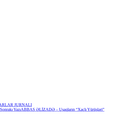
ARLAR JURNALI
Sonrakı Yazı
ABBAS ƏLİZADƏ – Uşaqların “Xaçlı Yürüşləri”