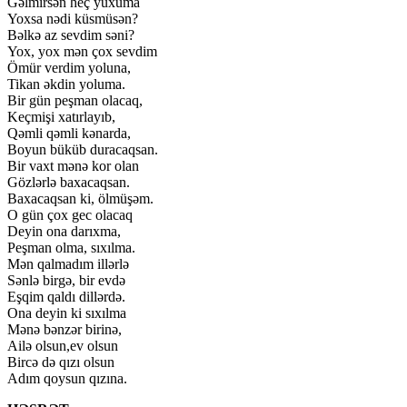
Gəlmirsən heç yuxuma
Yoxsa nədi küsmüsən?
Bəlkə az sevdim səni?
Yox, yox mən çox sevdim
Ömür verdim yoluna,
Tikan əkdin yoluma.
Bir gün peşman olacaq,
Keçmişi xatırlayıb,
Qəmli qəmli kənarda,
Boyun büküb duracaqsan.
Bir vaxt mənə kor olan
Gözlərlə baxacaqsan.
Baxacaqsan ki, ölmüşəm.
O gün çox gec olacaq
Deyin ona darıxma,
Peşman olma, sıxılma.
Mən qalmadım illərlə
Sənlə birgə, bir evdə
Eşqim qaldı dillərdə.
Ona deyin ki sıxılma
Mənə bənzər birinə,
Ailə olsun,ev olsun
Bircə də qızı olsun
Adım qoysun qızına.