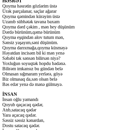
HƏSRƏT
Qoyma həsrətin gözlərim üstə
Ürək parçalanar, saçlar ağarar
Qoyma qəmindən kürəyim üstə
Uzanıb sübhətək tavana baxam
Qoyma dərd çəkim , mən hey düşünüm
Dərdə bürünüm,qəmə bürünüm
Qoyma eşqindən alov tutum mən,
Sənsiz yaşayım,səni düşünüm.
Qoyma darıxmağa,qoyma küsməyə
Həyatdan incisəm bil ki mən yenə
Səbəbi tək sənsən bilirsən niyə?
Yoxluğun soyuqtək hopdu bədənə.
Bilirəm imkansız bu gündən belə
Olmasan sığmaram yerlərə, göyə
Biz olmasaq da,sən olsan belə
Bəs edər yenə də mənə gülməyə.
İNSAN
İnsan oğlu yamandı
Qoyub qaçacaq qədər,
Atıb,satacaq qədər
Yara açacaq qədər.
Səssiz səssiz kənardan,
Dostu satacaq qədər.