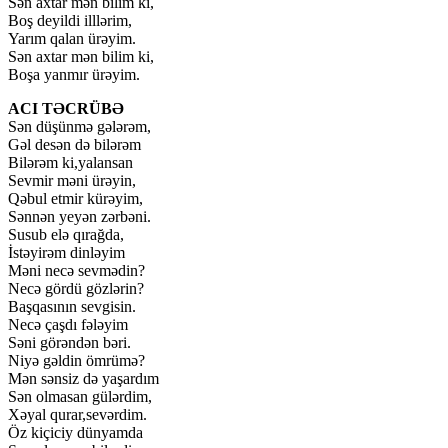
Sən axtar mən bilim ki,
Boş deyildi illlərim,
Yarım qalan ürəyim.
Sən axtar mən bilim ki,
Boşa yanmır ürəyim.
ACI TƏCRÜBƏ
Sən düşünmə gələrəm,
Gəl desən də bilərəm
Bilərəm ki,yalansan
Sevmir məni ürəyin,
Qəbul etmir kürəyim,
Sənnən yeyən zərbəni.
Susub elə qırağda,
İstəyirəm dinləyim
Məni necə sevmədin?
Necə gördü gözlərin?
Başqasının sevgisin.
Necə çaşdı fələyim
Səni görəndən bəri.
Niyə gəldin ömrümə?
Mən sənsiz də yaşardım
Sən olmasan gülərdim,
Xəyal qurar,sevərdim.
Öz kiçiciy dünyamda