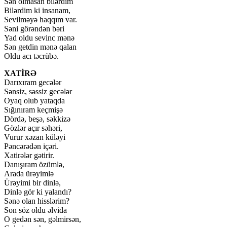
Sən olmasan bilərdim
Bilərdim ki insanam,
Sevilməyə haqqım var.
Səni görəndən bəri
Yad oldu sevinc mənə
Sən getdin mənə qalan
Oldu acı təcrübə.
XATİRƏ
Darıxıram gecələr
Sənsiz, səssiz gecələr
Oyaq olub yataqda
Sığınıram keçmişə
Dördə, beşə, səkkizə
Gözlər açır səhəri,
Vurur xəzan küləyi
Pəncərədən içəri.
Xatirələr gətirir.
Danışıram özümlə,
Arada ürəyimlə
Ürəyimi bir dinlə,
Dinlə gör ki yalandı?
Sənə olan hisslərim?
Son söz oldu əlvida
O gedən sən, gəlmirsən,