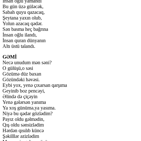
İnsan oğlu yamandı
Bu gün üzə güləcək,
Sabah quyu qazacaq,
Şeytana yaxın olub,
Yolun azacaq qədər.
Sən basma heç bağrına
İnsan oğlu ilandı,
İnsan quran dünyanın
Altı üstü talandı.
GƏMİ
Necə unudum mən səni?
O gülüşü,o səsi
Gözümə düz baxan
Gözündəki həvəsi.
Eybi yox, yenə çıxarsan qarşıma
Geyinib boz pencəyi,
Əlində də çiçəyin
Yenə gələrsən yanıma
Ya xoş günümə,ya yasıma.
Niyə bu qədər gözlədim?
Payız oldu gəlmədin,
Qış oldu sənsizlədim
Hərdən qısılıb küncə
Şəkilllər əzizlədim