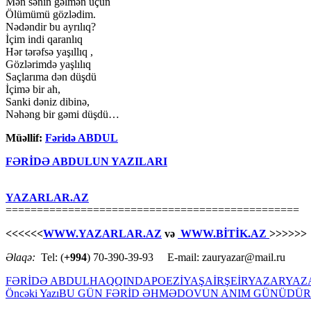
Mən sənin gəlmən üçün
Ölümümü gözlədim.
Nədəndir bu ayrılıq?
İçim indi qaranlıq
Hər tərəfsə yaşıllıq ,
Gözlərimdə yaşlılıq
Saçlarıma dən düşdü
İçimə bir ah,
Sanki dəniz dibinə,
Nəhəng bir gəmi düşdü…
Müəllif:
Fəridə ABDUL
FƏRİDƏ ABDULUN YAZILARI
YAZARLAR.AZ
===============================================
<<<<<<
WWW.YAZARLAR.AZ
və
WWW.BİTİK.AZ
>>>>>>
Əlaqə:
Tel: (
+994
) 70-390-39-93 E-mail: zauryazar@mail.ru
FƏRİDƏ ABDUL
HAQQINDA
POEZİYA
ŞAİR
ŞEİR
YAZAR
YAZ
Yazılar
Öncəki Yazı
BU GÜN FƏRİD ƏHMƏDOVUN ANIM GÜNÜDÜR