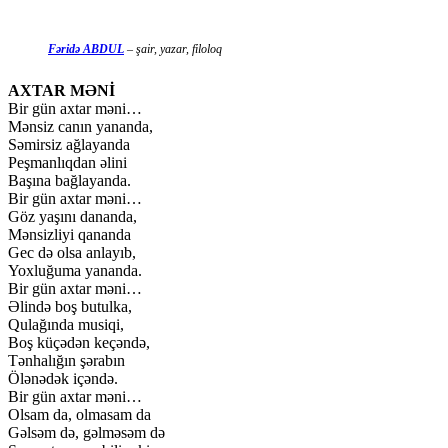
Fəridə ABDUL
– şair, yazar, filoloq
AXTAR MƏNİ
Bir gün axtar məni…
Mənsiz canın yananda,
Səmirsiz ağlayanda
Peşmanlıqdan əlini
Başına bağlayanda.
Bir gün axtar məni…
Göz yaşını dananda,
Mənsizliyi qananda
Gec də olsa anlayıb,
Yoxluğuma yananda.
Bir gün axtar məni…
Əlində boş butulka,
Qulağında musiqi,
Boş küçədən keçəndə,
Tənhalığın şərabın
Ölənədək içəndə.
Bir gün axtar məni…
Olsam da, olmasam da
Gəlsəm də, gəlməsəm də