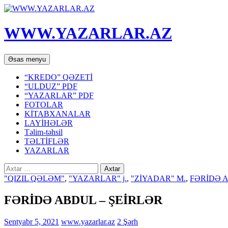
WWW.YAZARLAR.AZ
Axtar
Mühtəviyyata
Əsas menyu
keç
“KREDO” QƏZETİ
“ULDUZ” PDF
“YAZARLAR” PDF
FOTOLAR
KİTABXANALAR
LAYİHƏLƏR
Təlim-təhsil
TƏLTİFLƏR
YAZARLAR
Axtarış:
"QIZIL QƏLƏM"
,
"YAZARLAR" j.
,
"ZİYADAR" M.
,
FƏRİDƏ 
FƏRİDƏ ABDUL – ŞEİRLƏR
Sentyabr 5, 2021
www.yazarlar.az
2 Şərh