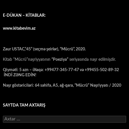
E-DÜKAN – KİTABLAR:
www.kitabevim.az
Zaur USTAC,“45” (seçmə şeirlər), “Mücrü”, 2020.
Kitab “Mücrü”nəşriyyatının
“Poeziya”
seriyasında nəşr edilmişdir.
Qiyməti: 5 azn – Əlaqə: +99477-345-77-47 və +99455-502-89-32
İNDİ ZƏNG EDİN!
Nəşr göstəriciləri: 64 səhifə, A5, ağ-qara, “Mücrü” Nəşriyyatı / 2020
SAYTDA TAM AXTARIŞ
Axtarış: