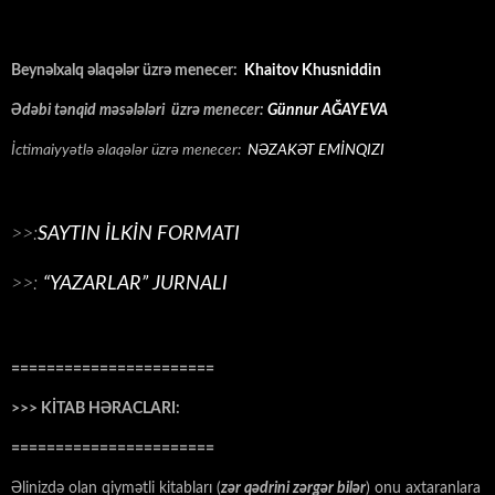
Beynəlxalq əlaqələr üzrə menecer:
Khaitov Khusniddin
Ədəbi tənqid məsələləri üzrə menecer:
Günnur AĞAYEVA
İctimaiyyətlə əlaqələr üzrə menecer:
NƏZAKƏT EMİNQIZI
>>:
SAYTIN İLKİN FORMATI
>>:
“YAZARLAR” JURNALI
=======================
>>> KİTAB HƏRACLARI:
=======================
Əlinizdə olan qiymətli kitabları (
zər qədrini zərgər bilər
) onu axtaranlara