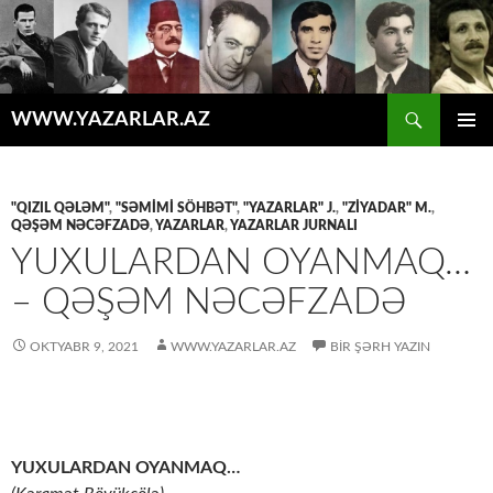
Axtar
WWW.YAZARLAR.AZ
MÜHTƏVIYYATA
ƏSAS
KEÇ
MENYU
"QIZIL QƏLƏM"
,
"SƏMİMİ SÖHBƏT"
,
"YAZARLAR" J.
,
"ZİYADAR" M.
,
QƏŞƏM NƏCƏFZADƏ
,
YAZARLAR
,
YAZARLAR JURNALI
YUXULARDAN OYANMAQ…
– QƏŞƏM NƏCƏFZADƏ
OKTYABR 9, 2021
WWW.YAZARLAR.AZ
BIR ŞƏRH YAZIN
YUXULARDAN OYANMAQ…