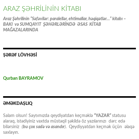
ARAZ ŞƏHRİLİNİN KİTABI
Araz Şəhrilinin “Səfəvilər: paralellər, ehtimallar, həqiqətlər…” kitabı –
BAKI və SUMQAYIT ŞƏHƏRLƏRİNDƏ ƏSAS KİTAB
MAĞAZALARINDA
ŞƏRƏF LÖVHƏSİ
Qurban BAYRAMOV
ƏMƏKDAŞLIQ
Salam olsun! Saytımızda qeydiyatdan keçməklə
“YAZAR”
statusu
alaraq, istədiyiniz vaxtda müstəqil şəkildə öz yazılarınızı dərc edə
bilərsiniz
(
bu çox sadə və asandır
).
Qeydiyyatdan keçmək üçün əlaqə
saxlayın.