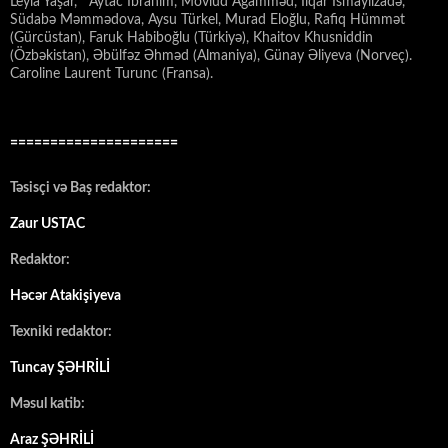
Leyla Yaşar, Aytac İbrahim, Mövlud Ağamməd, İlqar İsmayılzadə,
Südabə Məmmədova, Aysu Türkel, Murad Eloğlu, Rafiq Hümmət
(Gürcüstan), Faruk Habiboğlu (Türkiyə), Khaitov Khusniddin
(Özbəkistan), Əbülfəz Əhməd (Almaniya), Günay Əliyeva (Norveç).
Caroline Laurent Turunc (Fransa).
=====================
Təsisçi və Baş redaktor:
Zaur USTAC
Redaktor:
Həcər Atakişiyeva
Texniki redaktor:
Tuncay ŞƏHRİLİ
Məsul katib:
Araz ŞƏHRİLİ