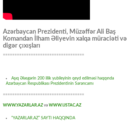
Azərbaycan Prezidenti, Müzəffər Ali Baş
Komandan İlham Əliyevin xalqa müraciəti və
digər çıxışları
===================================
Aşıq Ələsgərin 200 illik yubileyinin qeyd edilməsi haqqında
Azərbaycan Respublikası Prezidentinin Sərəncamı
===================================
WWW.YAZARLAR.AZ
və
WWW.USTAC.AZ
“YAZARLAR.AZ” SAYTI HAQQINDA