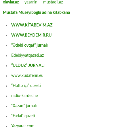
olaylar.az
yazar.in
mustaqil.az
Mustafa Müseyiboğlu adına kitabxana
WWW.KİTABEVİM.AZ
WWW.BEYDEMİR.RU
“Ədəbi ovqat” jurnalı
Edebiyyatqazeti.az
“ULDUZ” JURNALI
www.xudaferin.eu
“Həftə içi” qəzeti
radio-kardeche
“Xəzan” jurnalı
“Fədai” qəzeti
Yazyarat.com