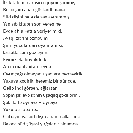
İlk kitabımın arasına qoymuşammış…
Bu axşam anan göstərdi mənə.
Süd dişini hələ də saxlayırammış,
Yapışıb kitabın son vərəqinə.
Evdə atıla –atıla yeriyərim ki,
Ayaq izlərini əzməyim.
Şirin yuxulardan oyanıram ki,
ləzzətlə səni gözləyim.
Evimiz elə böyükdü ki,
Anan məni axtarır evdə.
Oyunçağı olmayan uşaqlara bənzəyirik,
Yuxuya gedirik, hərəmiz bir güncdə.
Gəlib indi görsən, ağlarsan
Səpmişik evə sənin uşaqlıq şəkillərini,
Şəkillərlə oynaya – oynaya
Yuxu bizi aparıb…
Göbəyin və süd dişin ananın əllərində
Balaca süd şüşəsi yırğalanır sinəmdə…