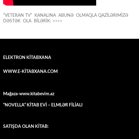
“VETERAN TV” KANALINA ABUNƏ OLMAQLA QAZİLƏRIMİZƏ
DƏSTƏK OLA BİLƏRİK: >>>>
ELEKTRON KİTABXANA
WWW.E-KİTABXANA.COM
Mağaza-www.kitabevim.az
“NOVELLA” KİTAB EVİ – ELMLƏR FİLİALI
SATIŞDA OLAN KİTAB: