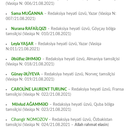
(Vəsiqə N: 006/21.08.2021)
Səma MUĞANNA
– Redaksiya heyəti üzvü, Yazar (Vəsiqə N:
007/21.08.2021)
Nuranə RAFAİLQIZI
– Redaksiya heyəti üzvü, Göyçay bölgə
təmsilçisi (Vəsiqə N: 010/21.08.2021)
Leyla YAŞAR
– Redaksiya heyəti üzvü, Yazar (Vəsiqə
N:011/21.08.2021)
Əbülfəz ƏHMƏD
– Redaksiya heyəti üzvü, Almaniya təmsilçisi
(Vəsiqə N: 018/21.08.2021)
Günay ƏLİYEVA
– Redaksiya heyəti üzvü, Norveç təmsilçisi
(Vəsiqə N: 019/21.08.2021)
CAROLİNE LAURENT TURUNC
– Redaksiya heyəti üzvü, Fransa
təmsilçisi (Vəsiqə N: 022/21.08.2021)
Mövlud AĞAMMƏD
– Redaksiya heyəti üzvü, Quba bölgə
təmsilçisi (Vəsiqə N: 023/21.08.2021)
Cihangir NOMOZOV
– Redaksiya heyəti üzvü, Özbəkistan
təmsilçisi (Vəsiqə N: 024/21.08.2021 –
Allah rəhmət eləsin
)