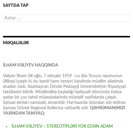
SAYTDA TAP
Axtarış:
MƏQALƏLƏR
İLHAM VƏLİYEV HAQQINDA
Vəliyev İlham Əli oğlu, 7 oktyabr 1959 –cu ildə Tovuzu rayonunun
Əlibəyi (yəqin ki, bu kəndi hamı tanıyır) kəndində müəllim ailəsində
anadan olub. Azərbaycan Dövlət Pedoqoji Universitetinin Riyaziyyat
fakültəsini bitirib. Müəllimliklə başladığı fəaliyyəti dövründə indiyə
qədər bir çox təhsil müəssisələrində müxtəlif vəzifələrdə çalışıb.
İqtisad elmləri namizədi, dosentdir. Hal-hazırda özündən söz etdirən
Şamaxı Dövlət Regional Kollecinə rəhbərlik edir.
QƏHRƏMANIMIZI
YAXINDAN TANIYAQ:
İLHAM VƏLİYEV – STEREOTİPLƏRİ YOX EDƏN ADAM