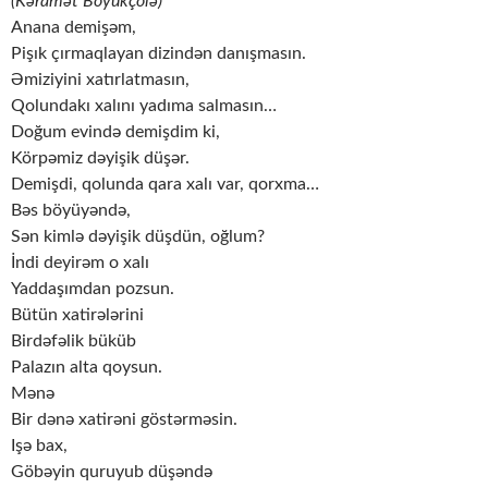
(Kəramət Böyükçölə)
Anana demişəm,
Pişık çırmaqlayan dizindən danışmasın.
Əmiziyini xatırlatmasın,
Qolundakı xalını yadıma salmasın…
Doğum evində demişdim ki,
Körpəmiz dəyişik düşər.
Demişdi, qolunda qara xalı var, qorxma…
Bəs böyüyəndə,
Sən kimlə dəyişik düşdün, oğlum?
İndi deyirəm o xalı
Yaddaşımdan pozsun.
Bütün xatirələrini
Birdəfəlik büküb
Palazın alta qoysun.
Mənə
Bir dənə xatirəni göstərməsin.
Işə bax,
Göbəyin quruyub düşəndə