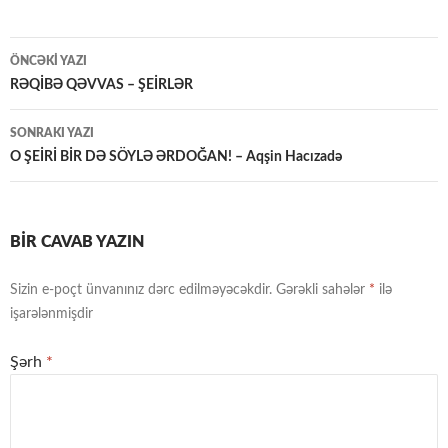
Yazılar
ÖNCƏKI YAZI
üzrə
RƏQİBƏ QƏVVAS – ŞEİRLƏR
naviqasiya
SONRAKI YAZI
O ŞEİRİ BİR DƏ SÖYLƏ ƏRDOĞAN! – Aqşin Hacızadə
BIR CAVAB YAZIN
Sizin e-poçt ünvanınız dərc edilməyəcəkdir.
Gərəkli sahələr
*
ilə
işarələnmişdir
Şərh
*