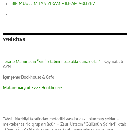
BİR MÜƏLLİM TANIYIRAM – İLHAM VƏLİYEV
YENİ KİTAB
Təranə Məmmədin “Sirr” kitabını necə əldə etmək olar? –
Qiyməti: 5
AZN
İçərişəhər Bookhouse & Cafe
Məkan-marşrut >>>> Bookhouse
Təhsil Nazirliyi tərəfindən metodiki vəsaitə daxil olunmuş şeirlər –
məktəbəhazırlıq qrupları üçün – Zaur Ustacın “Güllünün Şeirləri” kitabı
. Qiyməti 5 AZN şəhərimizin əsas kitab mağazalarından soruşa