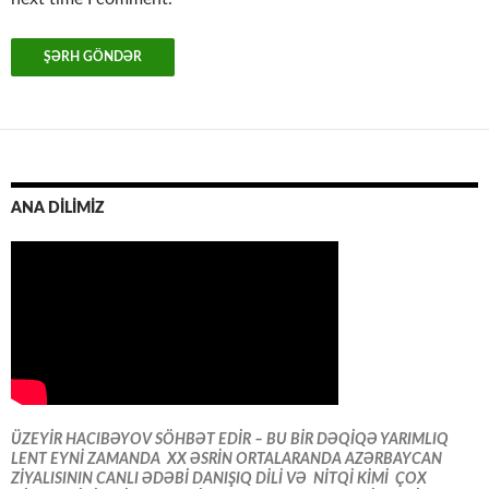
ANA DİLİMİZ
ÜZEYİR HACIBƏYOV SÖHBƏT EDİR – BU BİR DƏQİQƏ YARIMLIQ
LENT EYNİ ZAMANDA XX ƏSRİN ORTALARANDA AZƏRBAYCAN
ZİYALISININ CANLI ƏDƏBİ DANIŞIQ DİLİ VƏ NİTQİ KİMİ ÇOX