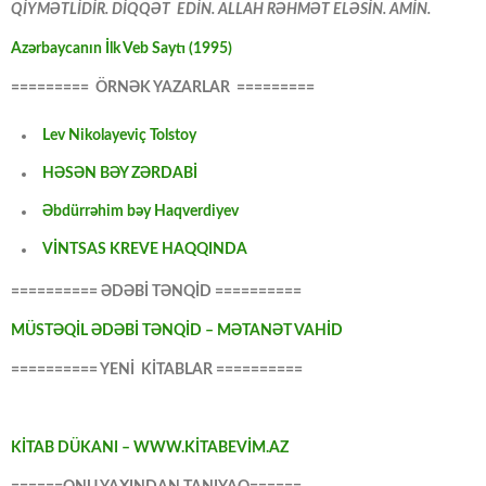
QİYMƏTLİDİR. DİQQƏT EDİN. ALLAH RƏHMƏT ELƏSİN. AMİN.
Azərbaycanın İlk Veb Saytı (1995)
========= ÖRNƏK YAZARLAR =========
Lev Nikolayeviç Tolstoy
HƏSƏN BƏY ZƏRDABİ
Əbdürrəhim bəy Haqverdiyev
VİNTSAS KREVE HAQQINDA
========== ƏDƏBİ TƏNQİD ==========
MÜSTƏQİL ƏDƏBİ TƏNQİD – MƏTANƏT VAHİD
========== YENİ KİTABLAR ==========
KİTAB DÜKANI – WWW.KİTABEVİM.AZ