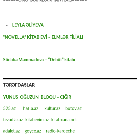
======ONU YAXINDAN TANIYAQ======
LEYLA ƏLİYEVA
“NOVELLA” KİTAB EVİ – ELMLƏR FİLİALI
Südabə Məmmədova – “Debüt” kitabı
TƏRƏFDAŞLAR
YUNUS OĞUZUN BLOQU – CIĞIR
525.az
hafta.az
kultur.az
butov.az
tezadlar.az
kitabevim.az
kitabxana.net
adalet.az
goyce.az
radio-kardeche