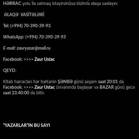
HƏRRAC
yolu ilə satmaq istəyirsinizsə bizimlə əlaqə saxlayın:
ƏLAQƏ VASİTƏLƏRİ:
Tel: (+994) 70-390-39-93
WhatsApp: (+994) 70-390-39-93
E-mail: zauryazar@mail.ru
Facebook: >>>>
Zaur Ustac
QEYD:
Kitab hərracları hər həftənin
ŞƏNBƏ
günü axşam
saat 20:01
da
Facebook: >>>>
Zaur Ustac
ünvanında başlayar və
BAZAR
günü gecə
saat 23:40:00
da bitir.
“YAZARLAR”IN BU SAYI