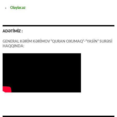
Olaylar.az
ADƏTİMİZ :
GENERAL KƏRİM KƏRİMOV “QURAN OXUMAQ”-“YASİN” SURƏSİ
HAQQINDA: