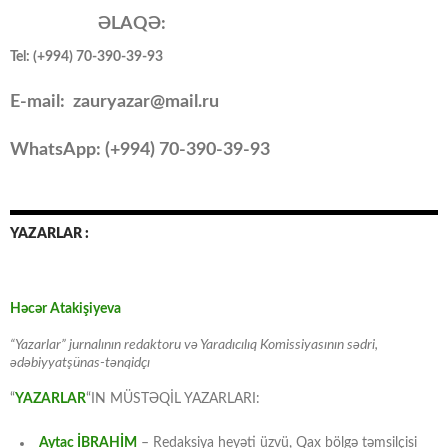
ƏLAQƏ:
Tel: (+994) 70-390-39-93
E-mail: zauryazar@mail.ru
WhatsApp: (
+994
) 70-390-39-93
YAZARLAR :
Həcər Atakişiyeva
“Yazarlar” jurnalının redaktoru və Yaradıcılıq Komissiyasının sədri,
ədəbiyyatşünas-tənqidçı
“
YAZARLAR
“IN MÜSTƏQİL YAZARLARI:
Aytac İBRAHİM
– Redaksiya heyəti üzvü, Qax bölgə təmsilçisi