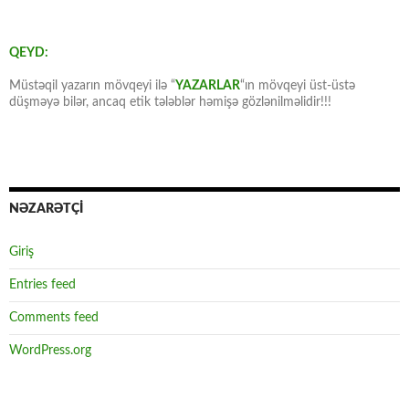
QEYD:
Müstəqil yazarın mövqeyi ilə “
YAZARLAR
“ın mövqeyi üst-üstə
düşməyə bilər, ancaq etik tələblər həmişə gözlənilməlidir!!!
NƏZARƏTÇİ
Giriş
Entries feed
Comments feed
WordPress.org