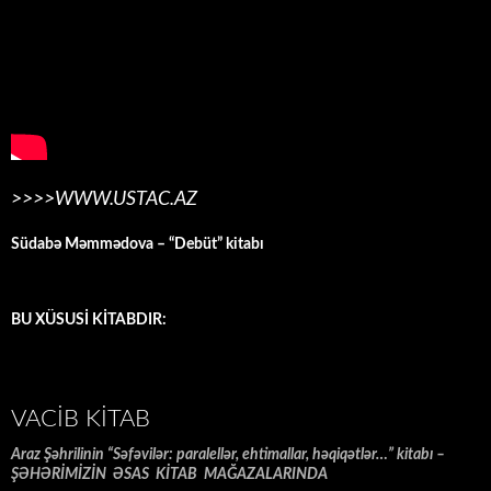
>>>>WWW.USTAC.AZ
Südabə Məmmədova – “Debüt” kitabı
BU XÜSUSİ KİTABDIR:
VACIB KITAB
Araz Şəhrilinin “Səfəvilər: paralellər, ehtimallar, həqiqətlər…” kitabı –
ŞƏHƏRİMİZİN ƏSAS KİTAB MAĞAZALARINDA