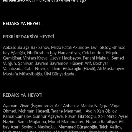
Əli NƏCƏFXANLI – GECƏNİ SEVMƏYƏN QIZ
REDAKSİYA HEYƏTİ :
FƏXRİ REDAKSİYA HEYƏTİ
Abbasqulu ağa Bakıxanov, Mirzə Fətəli Axundov, Lev Tolstoy, Əhməd
bəy Ağaoğlu, Əbdürrəhim bəy Haqverdiyev, Cek London, Əliqulu
Qəmküsar, Vintsas Kreve, Üzeyir Hacıbəyov, Pənahi Makulu, Səməd
Vurğun, Şəhriyar, Bayram Bayramov, Hüseyn Arif, Bəxtiyar
Vahabzadə, Cabir Novruz, İldırım Əkbəroğlu (Füzuli), Alı Mustafayev,
Mustafa Müseyiboğlu, Ülvi Bünyadzadə…
REDAKSİYA HEYƏTİ
Ayətxan Ziyad (İsgəndərov), Akif Abbasov, Mahirə Nağıqızı, Vüqar
Əhməd, Mehman Həsənli, Təranə Məmməd, Aydın Xan Əbilov,
Kamal Camalov, Günnur Ağayeva, Rizvan Fikrətoğlu, Xəlil Mirzə, Aysel
Nazim, Səma Muğanna, Murad Məmmədov, Nuranə Rafailqızı, Əli
bəy Azəri, Sevindik Nəsiboğlu,
Məmməd Gürşadoğlu
, Taleh Xəlilov,