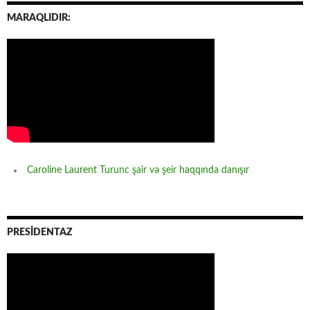
MARAQLIDIR:
Caroline Laurent Turunc şair və şeir haqqında danışır
PRESİDENTAZ