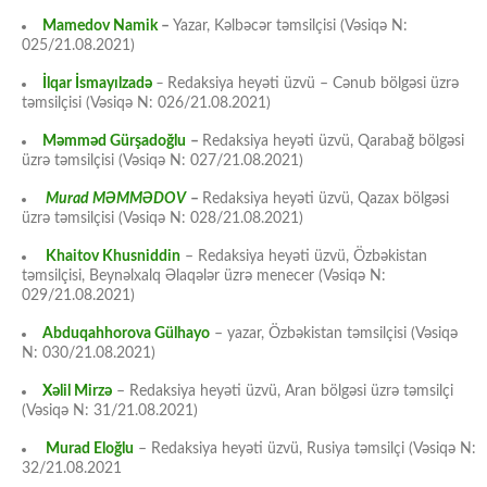
Mamedov Namik
–
Yazar, Kəlbəcər təmsilçisi (Vəsiqə N:
025/21.08.2021)
İlqar İsmayılzadə
–
Redaksiya heyəti üzvü – Cənub bölgəsi üzrə
təmsilçisi (Vəsiqə N: 026/21.08.2021)
Məmməd Gürşadoğlu
–
Redaksiya heyəti üzvü, Qarabağ bölgəsi
üzrə təmsilçisi (Vəsiqə N: 027/21.08.2021)
Murad MƏMMƏDOV
–
Redaksiya heyəti üzvü, Qazax bölgəsi
üzrə təmsilçisi (Vəsiqə N: 028/21.08.2021)
Khaitov Khusniddin
– Redaksiya heyəti üzvü, Özbəkistan
təmsilçisi, Beynəlxalq Əlaqələr üzrə menecer (Vəsiqə N:
029/21.08.2021)
Abduqahhorova Gülhayo
– yazar, Özbəkistan təmsilçisi (Vəsiqə
N: 030/21.08.2021)
Xəlil Mirzə
– Redaksiya heyəti üzvü, Aran bölgəsi üzrə təmsilçi
(Vəsiqə N: 31/21.08.2021)
Murad Eloğlu
– Redaksiya heyəti üzvü, Rusiya təmsilçi (Vəsiqə N:
32/21.08.2021