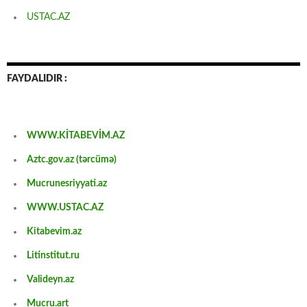
USTAC.AZ
FAYDALIDIR :
WWW.KİTABEVİM.AZ
Aztc.gov.az (tərcümə)
Mucrunesriyyati.az
WWW.USTAC.AZ
Kitabevim.az
Litinstitut.ru
Valideyn.az
Mucru.art