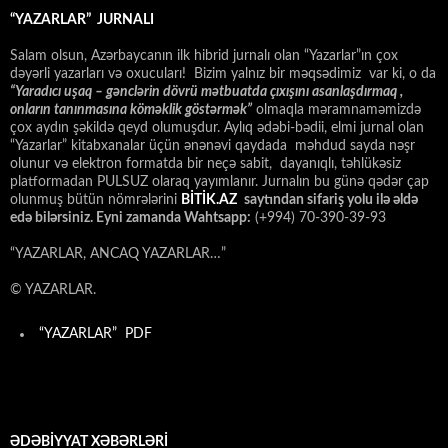
“YAZARLAR” JURNALI
Salam olsun, Azərbaycanın ilk hibrid jurnalı olan “Yazarlar”ın çox
dəyərli yazarları və oxucuları! Bizim yalnız bir məqsədimiz var ki, o da
“
Yaradıcı uşaq – gәnclәrin dövrü mәtbuatda çıxışını asanlaşdırmaq ,
onların tanınmasına kömәklik göstәrmәk”
olmaqla məramnaməmizdə
çox aydın şəkildə qeyd olumuşdur. Aylıq ədəbi-bədii, elmi jurnal olan
“Yazarlar” kitabxanalar üçün ənənəvi qaydada məhdud sayda nəşr
olunur və elektron formatda bir neçə sabit, dayanıqlı, təhlükəsiz
platformadan PULSUZ olaraq yayımlanır. Jurnalın bu günə qədər çap
olunmuş bütün nömrələrini
BİTİK.AZ
saytından sifariş yolu ilə əldə
edə bilərsiniz. Eyni zamanda Wahtsapp:
(+994) 70-390-39-93
“YAZARLAR, ANCAQ YAZARLAR…”
© YAZARLAR.
“YAZARLAR” PDF
ƏDƏBİYYAT XƏBƏRLƏRİ