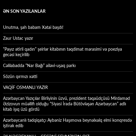
ƏN SON YAZILANLAR
Unutma, şah babam Xətai başdı!
Zaur Ustac yazır
“Payız ətirli qadın” şeirlər kitabının təqdimat mərasimi və poeziya
gecəsi keçirilib
Cəlilabadda “Nar Bağı” ailəvi-uşaq parkı
Sözün qırmızı xətti
VAQİF OSMANLI YAZIR
Azərbaycan Yazıçılar Birliyinin üzvü, prezident təqaüdçüsü Mirdaməd
Əzizovun müəllifi olduğu “Siyasi İradə Bütövləşən Azərbaycan” adlı
kitab işıq üzü gördü
Azərbaycanlı tədqiqatçı Aybəniz Haşımova beynəlxalq elmi konqresdə
iştirak edib