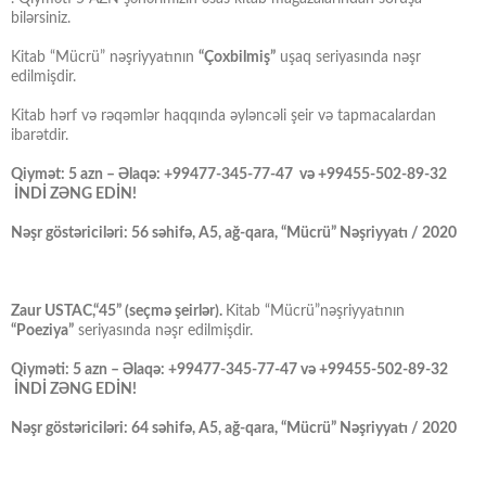
bilərsiniz.
Kitab “Mücrü” nəşriyyatının
“Çoxbilmiş”
uşaq seriyasında nəşr
edilmişdir.
Kitab hərf və rəqəmlər haqqında əyləncəli şeir və tapmacalardan
ibarətdir.
Qiymət: 5 azn – Əlaqə: +99477-345-77-47 və +99455-502-89-32
İNDİ ZƏNG EDİN!
Nəşr göstəriciləri: 56 səhifə, A5, ağ-qara, “Mücrü” Nəşriyyatı / 2020
Zaur USTAC,“45” (seçmə şeirlər).
Kitab “Mücrü”nəşriyyatının
“Poeziya”
seriyasında nəşr edilmişdir.
Qiyməti: 5 azn – Əlaqə: +99477-345-77-47 və +99455-502-89-32
İNDİ ZƏNG EDİN!
Nəşr göstəriciləri: 64 səhifə, A5, ağ-qara, “Mücrü” Nəşriyyatı / 2020