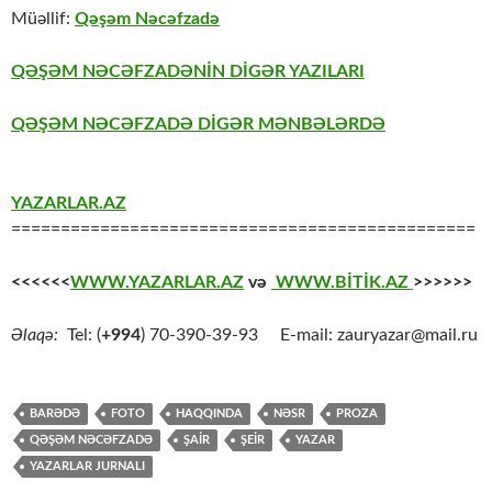
Müəllif:
Qəşəm Nəcəfzadə
QƏŞƏM NƏCƏFZADƏNİN DİGƏR YAZILARI
QƏŞƏM NƏCƏFZADƏ DİGƏR MƏNBƏLƏRDƏ
YAZARLAR.AZ
===============================================
<<<<<<
WWW.YAZARLAR.AZ
və
WWW.BİTİK.AZ
>>>>>>
Əlaqə:
Tel: (
+994
) 70-390-39-93 E-mail: zauryazar@mail.ru
BARƏDƏ
FOTO
HAQQINDA
NƏSR
PROZA
QƏŞƏM NƏCƏFZADƏ
ŞAİR
ŞEİR
YAZAR
YAZARLAR JURNALI