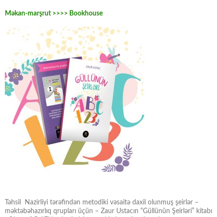
Məkan-marşrut >>>> Bookhouse
Təhsil Nazirliyi tərəfindən metodiki vəsaitə daxil olunmuş şeirlər –
məktəbəhazırlıq qrupları üçün – Zaur Ustacın “Güllünün Şeirləri” kitabı