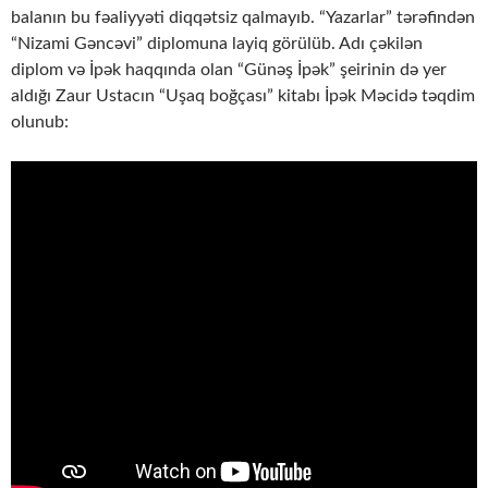
balanın bu fəaliyyəti diqqətsiz qalmayıb. “Yazarlar” tərəfindən
“Nizami Gəncəvi” diplomuna layiq görülüb. Adı çəkilən
diplom və İpək haqqında olan “Günəş İpək” şeirinin də yer
aldığı Zaur Ustacın “Uşaq boğçası” kitabı İpək Məcidə təqdim
olunub: