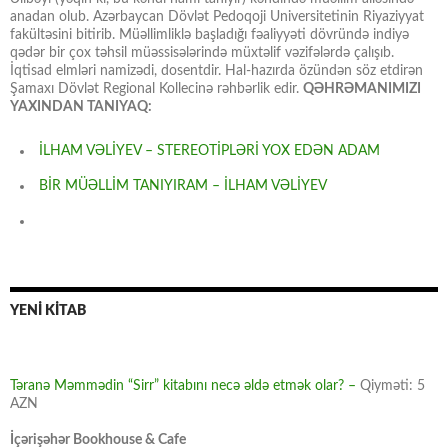
anadan olub. Azərbaycan Dövlət Pedoqoji Universitetinin Riyaziyyat
fakültəsini bitirib. Müəllimliklə başladığı fəaliyyəti dövründə indiyə
qədər bir çox təhsil müəssisələrində müxtəlif vəzifələrdə çalışıb.
İqtisad elmləri namizədi, dosentdir. Hal-hazırda özündən söz etdirən
Şamaxı Dövlət Regional Kollecinə rəhbərlik edir.
QƏHRƏMANIMIZI
YAXINDAN TANIYAQ:
İLHAM VƏLİYEV – STEREOTİPLƏRİ YOX EDƏN ADAM
BİR MÜƏLLİM TANIYIRAM – İLHAM VƏLİYEV
YENİ KİTAB
Təranə Məmmədin “Sirr” kitabını necə əldə etmək olar? –
Qiyməti: 5
AZN
İçərişəhər Bookhouse & Cafe