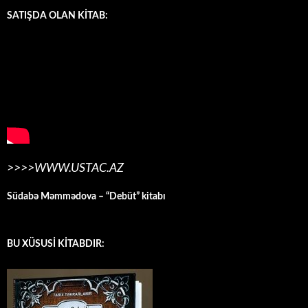
SATIŞDA OLAN KİTAB:
>>>>WWW.USTAC.AZ
Südabə Məmmədova – “Debüt” kitabı
BU XÜSUSİ KİTABDIR: