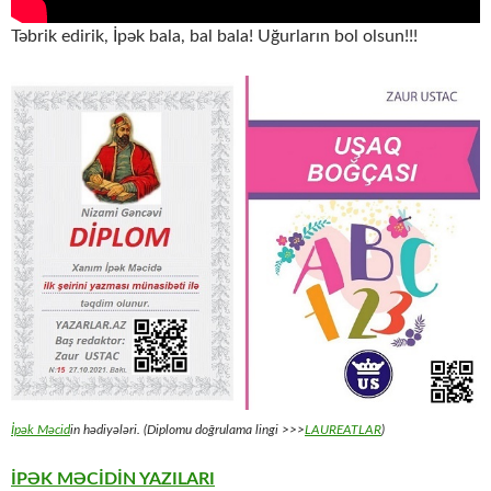
Təbrik edirik, İpək bala, bal bala! Uğurların bol olsun!!!
İpək Məcid
in hədiyələri. (Diplomu doğrulama lingi >>>
LAUREATLAR
)
İPƏK MƏCİDİN YAZILARI