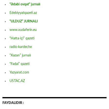
“Ədəbi ovqat” jurnalı
Edebiyyatqazeti.az
“ULDUZ” JURNALI
www.xudaferin.eu
“Həftə içi” qəzeti
radio-kardeche
“Xəzan” jurnalı
“Fədai” qəzeti
Yazyarat.com
USTAC.AZ
FAYDALIDIR :