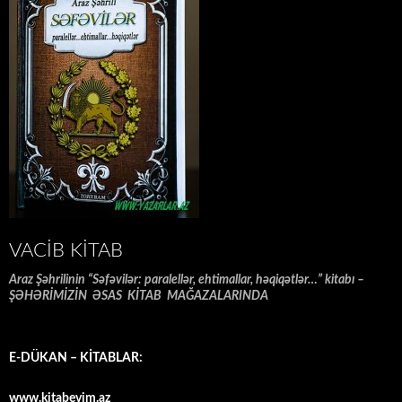
VACIB KITAB
Araz Şəhrilinin “Səfəvilər: paralellər, ehtimallar, həqiqətlər…” kitabı –
ŞƏHƏRİMİZİN ƏSAS KİTAB MAĞAZALARINDA
E-DÜKAN – KİTABLAR:
www.kitabevim.az