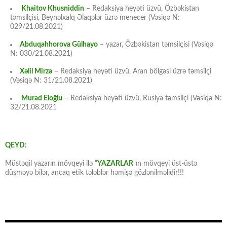
Khaitov Khusniddin
– Redaksiya heyəti üzvü, Özbəkistan
təmsilçisi, Beynəlxalq Əlaqələr üzrə menecer (Vəsiqə N:
029/21.08.2021)
Abduqahhorova Gülhayo
– yazar, Özbəkistan təmsilçisi (Vəsiqə
N: 030/21.08.2021)
Xəlil Mirzə
– Redaksiya heyəti üzvü, Aran bölgəsi üzrə təmsilçi
(Vəsiqə N: 31/21.08.2021)
Murad Eloğlu
– Redaksiya heyəti üzvü, Rusiya təmsilçi (Vəsiqə N:
32/21.08.2021
QEYD:
Müstəqil yazarın mövqeyi ilə “
YAZARLAR
“ın mövqeyi üst-üstə
düşməyə bilər, ancaq etik tələblər həmişə gözlənilməlidir!!!