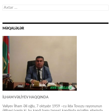
Axtarış:
MƏQALƏLƏR
İLHAM VƏLİYEV HAQQINDA
Vəliyev İlham Əli oğlu, 7 oktyabr 1959 –cu ildə Tovuzu rayonunun
Əlibəyi (yəqin ki, bu kəndi hamı tanıyır) kəndində müəllim ailəsində