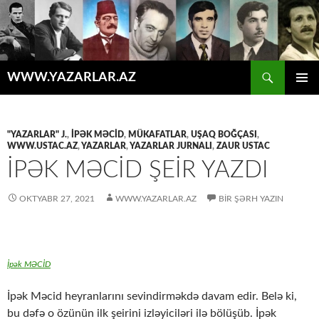
Axtar
WWW.YAZARLAR.AZ
MÜHTƏVIYYATA
ƏSAS
KEÇ
MENYU
"YAZARLAR" J.
,
İPƏK MƏCİD
,
MÜKAFATLAR
,
UŞAQ BOĞÇASI
,
WWW.USTAC.AZ
,
YAZARLAR
,
YAZARLAR JURNALI
,
ZAUR USTAC
İPƏK MƏCİD ŞEİR YAZDI
OKTYABR 27, 2021
WWW.YAZARLAR.AZ
BIR ŞƏRH YAZIN
İpək MƏCİD
İpək Məcid heyranlarını sevindirməkdə davam edir. Belə ki,
bu dəfə o özünün ilk şeirini izləyiciləri ilə bölüşüb. İpək