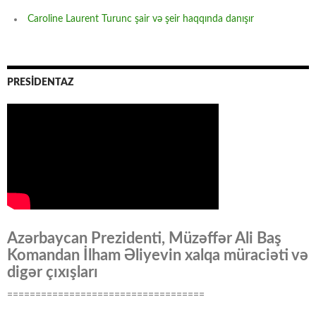
Caroline Laurent Turunc şair və şeir haqqında danışır
PRESİDENTAZ
Azərbaycan Prezidenti, Müzəffər Ali Baş
Komandan İlham Əliyevin xalqa müraciəti və
digər çıxışları
===================================