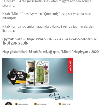
. Qiyməti 5 AZN şəhərimizin əsas kitab mağazalarından soruşa
bilərsiniz.
Kitab “Mücrü” nəşriyyatının
“Çoxbilmiş”
uşaq seriyasında nəşr
edilmişdir.
Kitab hərf və rəqəmlər haqqında əyləncəli şeir və tapmacalardan
ibarətdir.
Qiymət: 5 azn – Əlaqə: +99477-345-77-47 və +99455-502-89-32
İNDİ ZƏNG EDİN!
Nəşr göstəriciləri: 56 səhifə, A5, ağ-qara, “Mücrü” Nəşriyyatı / 2020