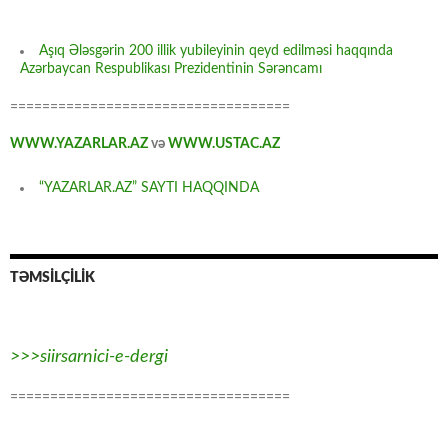
Aşıq Ələsgərin 200 illik yubileyinin qeyd edilməsi haqqında
Azərbaycan Respublikası Prezidentinin Sərəncamı
===================================
WWW.YAZARLAR.AZ
və
WWW.USTAC.AZ
“YAZARLAR.AZ” SAYTI HAQQINDA
TƏMSİLÇİLİK
>>>siirsarnici-e-dergi
===================================