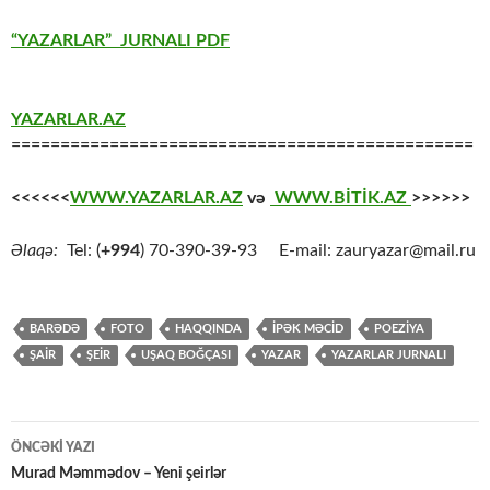
“YAZARLAR” JURNALI PDF
YAZARLAR.AZ
===============================================
<<<<<<
WWW.YAZARLAR.AZ
və
WWW.BİTİK.AZ
>>>>>>
Əlaqə:
Tel: (
+994
) 70-390-39-93 E-mail: zauryazar@mail.ru
BARƏDƏ
FOTO
HAQQINDA
İPƏK MƏCİD
POEZİYA
ŞAİR
ŞEİR
UŞAQ BOĞÇASI
YAZAR
YAZARLAR JURNALI
Yazılar
ÖNCƏKI YAZI
üzrə
Murad Məmmədov – Yeni şeirlər