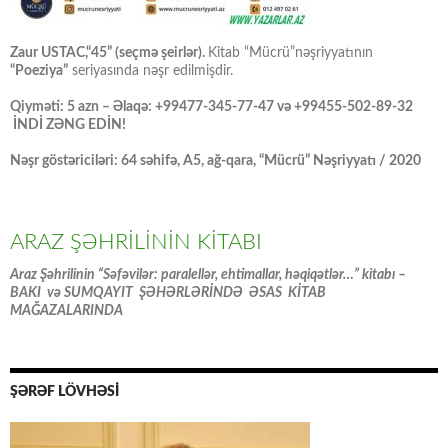
Zaur USTAC,“45” (seçmə şeirlər).
Kitab “Mücrü”nəşriyyatının
“Poeziya”
seriyasında nəşr edilmişdir.
Qiyməti: 5 azn – Əlaqə: +99477-345-77-47 və +99455-502-89-32
İNDİ ZƏNG EDİN!
Nəşr göstəriciləri: 64 səhifə, A5, ağ-qara, “Mücrü” Nəşriyyatı / 2020
ARAZ ŞƏHRİLİNİN KİTABI
Araz Şəhrilinin “Səfəvilər: paralellər, ehtimallar, həqiqətlər…” kitabı –
BAKI və SUMQAYIT ŞƏHƏRLƏRİNDƏ ƏSAS KİTAB
MAĞAZALARINDA
ŞƏRƏF LÖVHƏSİ