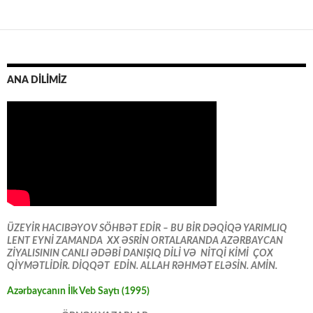
ANA DİLİMİZ
ÜZEYİR HACIBƏYOV SÖHBƏT EDİR – BU BİR DƏQİQƏ YARIMLIQ
LENT EYNİ ZAMANDA XX ƏSRİN ORTALARANDA AZƏRBAYCAN
ZİYALISININ CANLI ƏDƏBİ DANIŞIQ DİLİ VƏ NİTQİ KİMİ ÇOX
QİYMƏTLİDİR. DİQQƏT EDİN. ALLAH RƏHMƏT ELƏSİN. AMİN.
Azərbaycanın İlk Veb Saytı (1995)