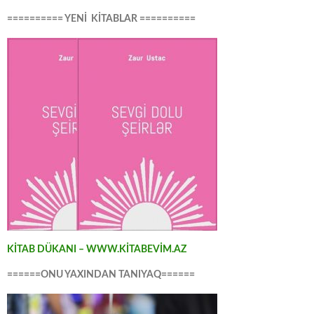
========== YENİ KİTABLAR ==========
KİTAB DÜKANI – WWW.KİTABEVİM.AZ
======ONU YAXINDAN TANIYAQ======