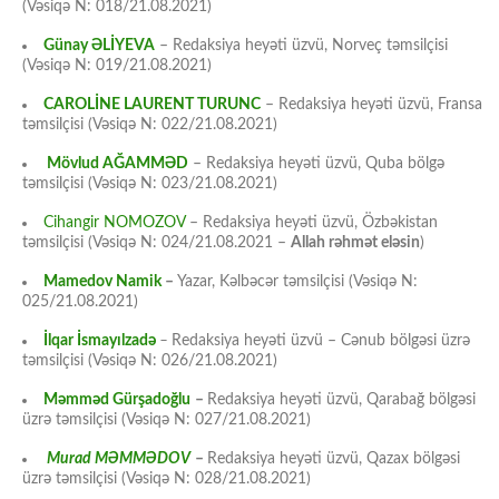
(Vəsiqə N: 018/21.08.2021)
Günay ƏLİYEVA
– Redaksiya heyəti üzvü, Norveç təmsilçisi
(Vəsiqə N: 019/21.08.2021)
CAROLİNE LAURENT TURUNC
– Redaksiya heyəti üzvü, Fransa
təmsilçisi (Vəsiqə N: 022/21.08.2021)
Mövlud AĞAMMƏD
– Redaksiya heyəti üzvü, Quba bölgə
təmsilçisi (Vəsiqə N: 023/21.08.2021)
Cihangir NOMOZOV
– Redaksiya heyəti üzvü, Özbəkistan
təmsilçisi (Vəsiqə N: 024/21.08.2021 –
Allah rəhmət eləsin
)
Mamedov Namik
–
Yazar, Kəlbəcər təmsilçisi (Vəsiqə N:
025/21.08.2021)
İlqar İsmayılzadə
–
Redaksiya heyəti üzvü – Cənub bölgəsi üzrə
təmsilçisi (Vəsiqə N: 026/21.08.2021)
Məmməd Gürşadoğlu
–
Redaksiya heyəti üzvü, Qarabağ bölgəsi
üzrə təmsilçisi (Vəsiqə N: 027/21.08.2021)
Murad MƏMMƏDOV
–
Redaksiya heyəti üzvü, Qazax bölgəsi
üzrə təmsilçisi (Vəsiqə N: 028/21.08.2021)