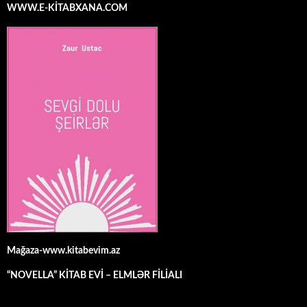
WWW.E-KİTABXANA.COM
Mağaza-www.kitabevim.az
“NOVELLA” KİTAB EVİ – ELMLƏR FİLİALI