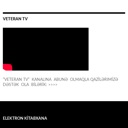
VETERAN TV
“VETERAN TV” KANALINA ABUNƏ OLMAQLA QAZİLƏRIMİZƏ
DƏSTƏK OLA BİLƏRİK: >>>>
ELEKTRON KİTABXANA