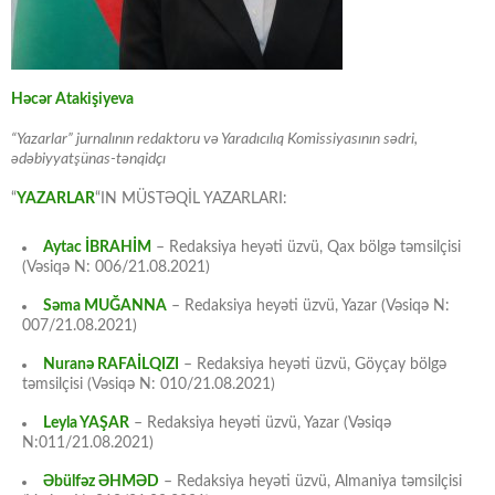
Həcər Atakişiyeva
“Yazarlar” jurnalının redaktoru və Yaradıcılıq Komissiyasının sədri,
ədəbiyyatşünas-tənqidçı
“
YAZARLAR
“IN MÜSTƏQİL YAZARLARI:
Aytac İBRAHİM
– Redaksiya heyəti üzvü, Qax bölgə təmsilçisi
(Vəsiqə N: 006/21.08.2021)
Səma MUĞANNA
– Redaksiya heyəti üzvü, Yazar (Vəsiqə N:
007/21.08.2021)
Nuranə RAFAİLQIZI
– Redaksiya heyəti üzvü, Göyçay bölgə
təmsilçisi (Vəsiqə N: 010/21.08.2021)
Leyla YAŞAR
– Redaksiya heyəti üzvü, Yazar (Vəsiqə
N:011/21.08.2021)
Əbülfəz ƏHMƏD
– Redaksiya heyəti üzvü, Almaniya təmsilçisi