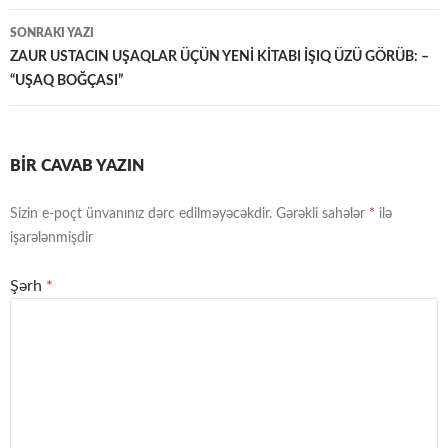
naviqasiya
SONRAKI YAZI
ZAUR USTACIN UŞAQLAR ÜÇÜN YENİ KİTABI İŞIQ ÜZÜ GÖRÜB: –
“UŞAQ BOĞÇASI”
BIR CAVAB YAZIN
Sizin e-poçt ünvanınız dərc edilməyəcəkdir.
Gərəkli sahələr
*
ilə
işarələnmişdir
Şərh
*