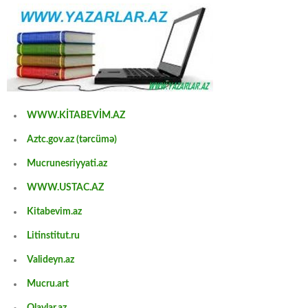
WWW.KİTABEVİM.AZ
Aztc.gov.az (tərcümə)
Mucrunesriyyati.az
WWW.USTAC.AZ
Kitabevim.az
Litinstitut.ru
Valideyn.az
Mucru.art
Olaylar.az