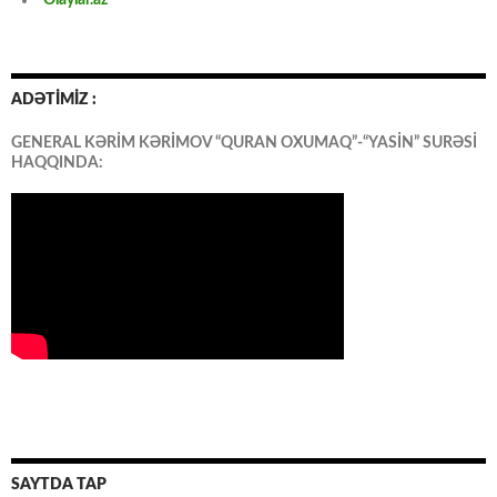
ADƏTİMİZ :
GENERAL KƏRİM KƏRİMOV “QURAN OXUMAQ”-“YASİN” SURƏSİ
HAQQINDA:
SAYTDA TAP