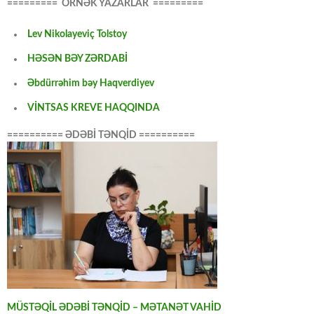
========= ÖRNƏK YAZARLAR =========
Lev Nikolayeviç Tolstoy
HƏSƏN BƏY ZƏRDABİ
Əbdürrəhim bəy Haqverdiyev
VİNTSAS KREVE HAQQINDA
========== ƏDƏBİ TƏNQİD ==========
MÜSTƏQİL ƏDƏBİ TƏNQİD – MƏTANƏT VAHİD