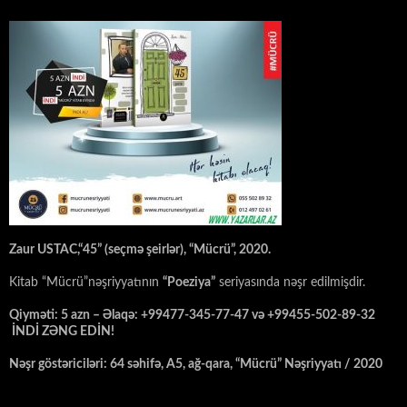
Zaur USTAC,“45” (seçmə şeirlər), “Mücrü”, 2020.
Kitab “Mücrü”nəşriyyatının
“Poeziya”
seriyasında nəşr edilmişdir.
Qiyməti: 5 azn – Əlaqə: +99477-345-77-47 və +99455-502-89-32
İNDİ ZƏNG EDİN!
Nəşr göstəriciləri: 64 səhifə, A5, ağ-qara, “Mücrü” Nəşriyyatı / 2020