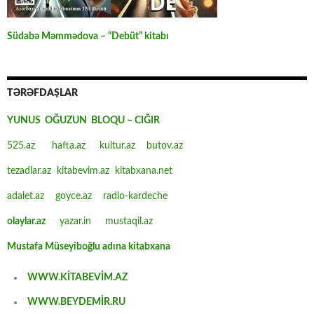
Südabə Məmmədova – “Debüt” kitabı
TƏRƏFDAŞLAR
YUNUS OĞUZUN BLOQU – CIĞIR
525.az
hafta.az
kultur.az
butov.az
tezadlar.az
kitabevim.az
kitabxana.net
adalet.az
goyce.az
radio-kardeche
olaylar.az
yazar.in
mustaqil.az
Mustafa Müseyiboğlu adına kitabxana
WWW.KİTABEVİM.AZ
WWW.BEYDEMİR.RU