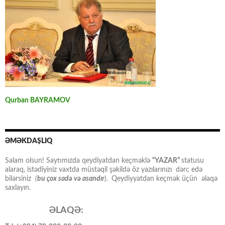
Qurban BAYRAMOV
ƏMƏKDAŞLIQ
Salam olsun! Saytımızda qeydiyatdan keçməklə
“YAZAR”
statusu
alaraq, istədiyiniz vaxtda müstəqil şəkildə öz yazılarınızı dərc edə
bilərsiniz
(
bu çox sadə və asandır
).
Qeydiyyatdan keçmək üçün əlaqə
saxlayın.
ƏLAQƏ: