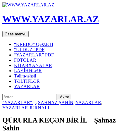
WWW.YAZARLAR.AZ
Axtar
Mühtəviyyata
Əsas menyu
keç
“KREDO” QƏZETİ
“ULDUZ” PDF
“YAZARLAR” PDF
FOTOLAR
KİTABXANALAR
LAYİHƏLƏR
Təlim-təhsil
TƏLTİFLƏR
YAZARLAR
Axtarış:
"YAZARLAR" j.
,
ŞAHNAZ ŞAHİN
,
YAZARLAR
,
YAZARLAR JURNALI
QÜRURLA KEÇƏN BİR İL – Şahnaz
Şahin