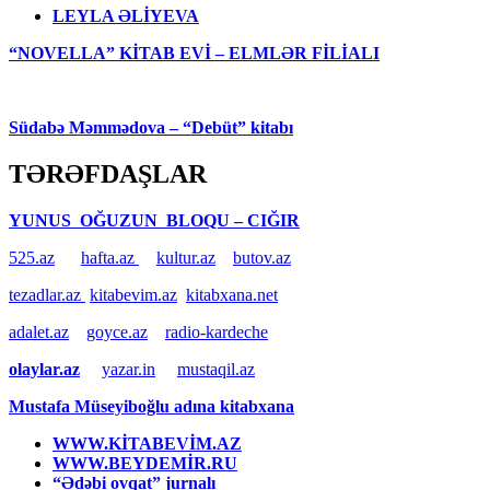
LEYLA ƏLİYEVA
“NOVELLA” KİTAB EVİ – ELMLƏR FİLİALI
Südabə Məmmədova – “Debüt” kitabı
TƏRƏFDAŞLAR
YUNUS OĞUZUN BLOQU – CIĞIR
525.az
hafta.az
kultur.az
butov.az
tezadlar.az
kitabevim.az
kitabxana.net
adalet.az
goyce.az
radio-kardeche
olaylar.az
yazar.in
mustaqil.az
Mustafa Müseyiboğlu adına kitabxana
WWW.KİTABEVİM.AZ
WWW.BEYDEMİR.RU
“Ədəbi ovqat” jurnalı