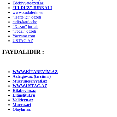
Edebiyyatqazeti.az
“ULDUZ” JURNALI
www.xudaferin.eu
“Həftə içi” qəzeti
radio-kardeche
“Xəzan” jurnalı
“Fədai” qəzeti
Yazyarat.com
USTAC.AZ
FAYDALIDIR :
WWW.KİTABEVİM.AZ
Aztc.gov.az (tərcümə)
Mucrunesriyyati.az
WWW.USTAC.AZ
Kitabevim.az
Litinstitut.ru
Valideyn.az
Mucru.art
Olaylar.az