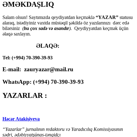
ƏMƏKDAŞLIQ
Salam olsun! Saytımızda qeydiyatdan keçməklə
“YAZAR”
statusu
alaraq, istədiyiniz vaxtda müstəqil şəkildə öz yazılarınızı dərc edə
bilərsiniz
(
bu çox sadə və asandır
).
Qeydiyyatdan keçmək üçün
əlaqə saxlayın.
ƏLAQƏ:
Tel: (+994) 70-390-39-93
E-mail: zauryazar@mail.ru
WhatsApp: (
+994
) 70-390-39-93
YAZARLAR :
Həcər Atakişiyeva
“Yazarlar” jurnalının redaktoru və Yaradıcılıq Komissiyasının
sədri, ədəbiyyatşünas-tənqidçı