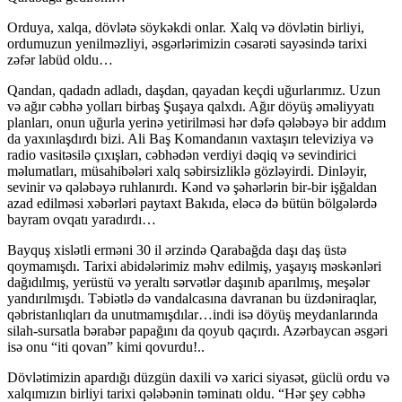
Orduya, xalqa, dövlətə söykəkdi onlar. Xalq və dövlətin birliyi,
ordumuzun yenilməzliyi, əsgərlərimizin cəsarəti sayəsində tarixi
zəfər labüd oldu…
Qandan, qadadn adladı, daşdan, qayadan keçdi uğurlarımız. Uzun
və ağır cəbhə yolları birbaş Şuşaya qalxdı. Ağır döyüş əməliyyatı
planları, onun uğurla yerinə yetirilməsi hər dəfə qələbəyə bir addım
da yaxınlaşdırdı bizi. Ali Baş Komandanın vaxtaşırı televiziya və
radio vasitəsilə çıxışları, cəbhədən verdiyi dəqiq və sevindirici
məlumatları, müsahibələri xalq səbirsizliklə gözləyirdi. Dinləyir,
sevinir və qələbəyə ruhlanırdı. Kənd və şəhərlərin bir-bir işğaldan
azad edilməsi xəbərləri paytaxt Bakıda, eləcə də bütün bölgələrdə
bayram ovqatı yaradırdı…
Bayquş xislətli erməni 30 il ərzində Qarabağda daşı daş üstə
qoymamışdı. Tarixi abidələrimiz məhv edilmiş, yaşayış məskənləri
dağıdılmış, yerüstü və yeraltı sərvətlər daşınıb aparılmış, meşələr
yandırılmışdı. Təbiətlə də vandalcasına davranan bu üzdəniraqlar,
qəbristanlıqları da unutmamışdılar…indi isə döyüş meydanlarında
silah-sursatla bərabər papağını da qoyub qaçırdı. Azərbaycan əsgəri
isə onu “iti qovan” kimi qovurdu!..
Dövlətimizin apardığı düzgün daxili və xarici siyasət, güclü ordu və
xalqımızın birliyi tarixi qələbənin təminatı oldu. “Hər şey cəbhə