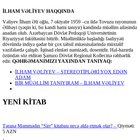
İLHAM VƏLİYEV HAQQINDA
Vəliyev İlham Əli oğlu, 7 oktyabr 1959 –cu ildə Tovuzu rayonunun
Əlibəyi (yəqin ki, bu kəndi hamı tanıyır) kəndində müəllim ailəsində
anadan olub. Azərbaycan Dövlət Pedoqoji Universitetinin
Riyaziyyat fakültəsini bitirib. Müəllimliklə başladığı fəaliyyəti
dövründə indiyə qədər bir çox təhsil müəssisələrində müxtəlif
vəzifələrdə çalışıb. İqtisad elmləri namizədi, dosentdir. Hal-hazırda
özündən söz etdirən Şamaxı Dövlət Regional Kollecinə rəhbərlik
edir.
QƏHRƏMANIMIZI YAXINDAN TANIYAQ:
İLHAM VƏLİYEV – STEREOTİPLƏRİ YOX EDƏN
ADAM
BİR MÜƏLLİM TANIYIRAM – İLHAM VƏLİYEV
YENİ KİTAB
Təranə Məmmədin “Sirr” kitabını necə əldə etmək olar? –
Qiyməti:
5 AZN