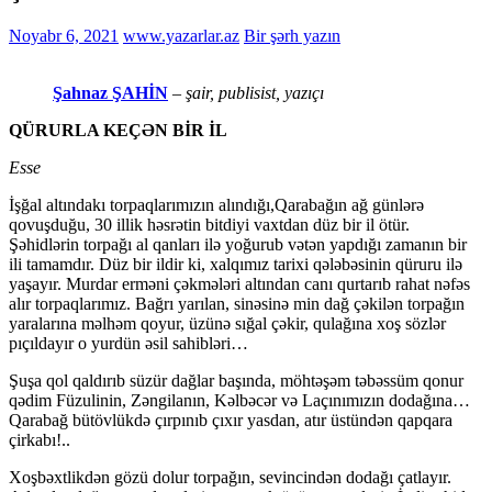
Noyabr 6, 2021
www.yazarlar.az
Bir şərh yazın
Şahnaz ŞAHİN
– şair, publisist, yazıçı
QÜRURLA KEÇƏN BİR İL
Esse
İşğal altındakı torpaqlarımızın alındığı,Qarabağın ağ günlərə
qovuşduğu, 30 illik həsrətin bitdiyi vaxtdan düz bir il ötür.
Şəhidlərin torpağı al qanları ilə yoğurub vətən yapdığı zamanın bir
ili tamamdır. Düz bir ildir ki, xalqımız tarixi qələbəsinin qüruru ilə
yaşayır. Murdar erməni çəkmələri altından canı qurtarıb rahat nəfəs
alır torpaqlarımız. Bağrı yarılan, sinəsinə min dağ çəkilən torpağın
yaralarına məlhəm qoyur, üzünə sığal çəkir, qulağına xoş sözlər
pıçıldayır o yurdün əsil sahibləri…
Şuşa qol qaldırıb süzür dağlar başında, möhtəşəm təbəssüm qonur
qədim Füzulinin, Zəngilanın, Kəlbəcər və Laçınımızın dodağına…
Qarabağ bütövlükdə çırpınıb çıxır yasdan, atır üstündən qapqara
çirkabı!..
Xoşbəxtlikdən gözü dolur torpağın, sevincindən dodağı çatlayır.