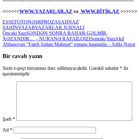
===============================================
<<<<<<
WWW.YAZARLAR.AZ
və
WWW.BİTİK.AZ
>>>>>>
ESSE
FOTO
NƏSR
PROZA
ŞAHNAZ
ŞAHİN
YAZAR
YAZARLAR JURNALI
Yazılar
Öncəki Yazı
SƏNDƏN SONRA BAHAR GƏLMİR,
XƏZANDIR… – NURANƏ RAFAİLQIZI
Sonrakı Yazı
Akif
üzrə
Abbasovun “Fateh Sultan Məhmət” romanı haqqında – Adilə Nəzər
naviqasiya
Bir cavab yazın
Sizin e-poçt ünvanınız dərc edilməyəcəkdir.
Gərəkli sahələr
*
ilə
işarələnmişdir
Şərh
*
Ad
*