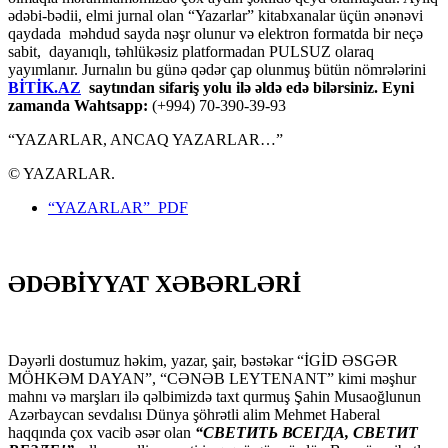
ədəbi-bədii, elmi jurnal olan “Yazarlar” kitabxanalar üçün ənənəvi
qaydada məhdud sayda nəşr olunur və elektron formatda bir neçə
sabit, dayanıqlı, təhlükəsiz platformadan PULSUZ olaraq
yayımlanır. Jurnalın bu günə qədər çap olunmuş bütün nömrələrini
BİTİK.AZ
saytından sifariş yolu ilə əldə edə bilərsiniz. Eyni
zamanda Wahtsapp:
(+994) 70-390-39-93
“YAZARLAR, ANCAQ YAZARLAR…”
© YAZARLAR.
“YAZARLAR” PDF
ƏDƏBİYYAT XƏBƏRLƏRİ
Dəyərli dostumuz həkim, yazar, şair, bəstəkar “İGİD ƏSGƏR
MÖHKƏM DAYAN”, “CƏNƏB LEYTENANT” kimi məşhur
mahnı və marşları ilə qəlbimizdə taxt qurmuş Şahin Musaoğlunun
Azərbaycan sevdalısı Dünya şöhrətli alim Mehmet Haberal
haqqında çox vacib əsər olan
“СВЕТИТЬ ВСЕГДА, СВЕТИТ