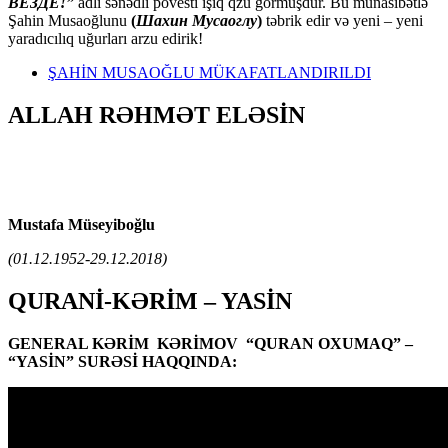
ВЕЗДЕ!”
adlı sənədli povesti işıq qzü görmüşdür. Bu münasibətlə
Şahin Musaoğlunu
(
Шахин Мусаоглу
)
təbrik edir və yeni – yeni
yaradıcılıq uğurları arzu edirik!
ŞAHİN MUSAOĞLU MÜKAFATLANDIRILDI
ALLAH RƏHMƏT ELƏSİN
Mustafa Müseyiboğlu
(01.12.1952-29.12.2018)
QURANİ-KƏRİM – YASİN
GENERAL KƏRİM KƏRİMOV “QURAN OXUMAQ” –
“YASİN” SURƏSİ HAQQINDA: