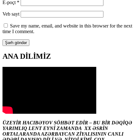
E-poçt
*
Veb sayt
Save my name, email, and website in this browser for the next
time I comment.
ANA DİLİMİZ
ÜZEYİR HACIBƏYOV SÖHBƏT EDİR – BU BİR DƏQİQƏ
YARIMLIQ LENT EYNİ ZAMANDA XX ƏSRİN
ORTALARANDA AZƏRBAYCAN ZİYALISININ CANLI
ƏDƏBİ DANIŞIQ DİLİ VƏ NİTQİ KİMİ ÇOX