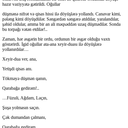
hazır vəziyyətə gətirildi. Oğullar
düşmənə nifrət və qisas hissi ilə döyüşlərə yollandı. Canavar kimi,
pələng kimi döyüşdülər. Səngərdən səngərə atıldılar, yaralandılar,
şəhid oldular, amma bir an ali məqsəddən uzaq düşmədilər. Sonda
bu torpağı vətən etdilər!..
Zaman, hər əsgərin bir ordu, ordunun bir əsgər olduğu vaxtı
göstərirdi. İgid oğullar ata-ana xeyir-duası ilə döyüşlərə
yollanırdılar…
Xeyir-dua ver, ana,
Yetişdi qisas anı.
Tökməyə düşmən qanın,
Qarabağa gedirəm!..
…Füzuli, Ağdam, Laçın,
Şuşa yolmasın saçın.
Çək dumandan çalmanı,
Qarabağa gedirəm…