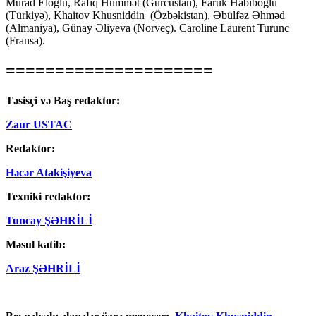
Murad Eloğlu, Rafiq Hümmət (Gürcüstan), Faruk Habiboğlu
(Türkiyə), Khaitov Khusniddin (Özbəkistan), Əbülfəz Əhməd
(Almaniya), Günay Əliyeva (Norveç). Caroline Laurent Turunc
(Fransa).
=====================
Təsisçi və Baş redaktor:
Zaur USTAC
Redaktor:
Həcər Atakişiyeva
Texniki redaktor:
Tuncay ŞƏHRİLİ
Məsul katib:
Araz ŞƏHRİLİ