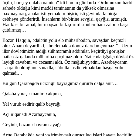
üçün, hər şey qələbə naminə” idi həmin günlərdə. Ordumuzun hərbi
sahədə olduğu kimi maddi təminatının da yüksək olmasına
baxmayaraq, analar isti yeməklər bişirir, isti geyimlərlə birgə
cəbhəyə göndərirdi. İnsanların bir-birinə sevgisi, qayğısı artmışdı.
Hər kəsi bir amal, bir məqsəd birləşdirirdi-müharibəni zəfərlə başa
çatdırmaq…
Bəzən Haqqin, ədalətin yolu elə müharibədən, savaşdan keçməli
olur. Anam deyərdi ki, “ho deməklə donuz darıdan çıxmaz!”.. Uzun
illər dövlətimizin atdığı sülhməramlı addımlar, keçirdiyi görüşlər
nəticəsiz qalanda müharibə qaçılmaz oldu. Nəticədə işğalçı dövlət öz
layiqli cavabını və cəzasını aldı. Öz məğubiyyətini, Azərbaycanın
isə qalib olduğunu sənədlə, sübutla təsdiq etməkdən başqa yolu
qalmadı…
Bu gün Qarabağda üçrəngli bayrağımız qürurla dalğalanır…
Qələbə yaraşır mənim xalqıma,
Yel vurub əsdirir qalib bayrağı.
Açılır qanadı Azərbaycanın,
Geyinir, bəzənir bayramsayağı…
Artıq Qarabağda yeni və irimiqyaslı quruculuq işləri həyata keçirilir.