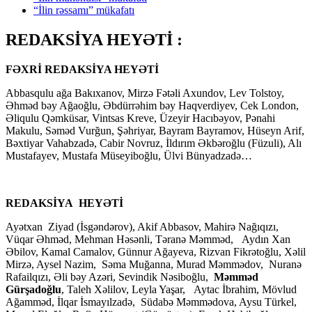
“İlin rəssamı” mükafatı
REDAKSİYA HEYƏTİ :
FƏXRİ REDAKSİYA HEYƏTİ
Abbasqulu ağa Bakıxanov, Mirzə Fətəli Axundov, Lev Tolstoy,
Əhməd bəy Ağaoğlu, Əbdürrəhim bəy Haqverdiyev, Cek London,
Əliqulu Qəmküsar, Vintsas Kreve, Üzeyir Hacıbəyov, Pənahi
Makulu, Səməd Vurğun, Şəhriyar, Bayram Bayramov, Hüseyn Arif,
Bəxtiyar Vahabzadə, Cabir Novruz, İldırım Əkbəroğlu (Füzuli), Alı
Mustafayev, Mustafa Müseyiboğlu, Ülvi Bünyadzadə…
REDAKSİYA HEYƏTİ
Ayətxan Ziyad (İsgəndərov), Akif Abbasov, Mahirə Nağıqızı,
Vüqar Əhməd, Mehman Həsənli, Təranə Məmməd, Aydın Xan
Əbilov, Kamal Camalov, Günnur Ağayeva, Rizvan Fikrətoğlu, Xəlil
Mirzə, Aysel Nazim, Səma Muğanna, Murad Məmmədov, Nuranə
Rafailqızı, Əli bəy Azəri, Sevindik Nəsiboğlu,
Məmməd
Gürşadoğlu
, Taleh Xəlilov, Leyla Yaşar, Aytac İbrahim, Mövlud
Ağamməd, İlqar İsmayılzadə, Südabə Məmmədova, Aysu Türkel,