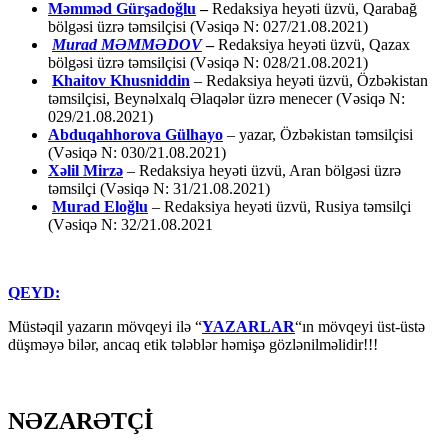
Məmməd Gürşadoğlu
–
Redaksiya heyəti üzvü, Qarabağ
bölgəsi üzrə təmsilçisi (Vəsiqə N: 027/21.08.2021)
Murad MƏMMƏDOV
–
Redaksiya heyəti üzvü, Qazax
bölgəsi üzrə təmsilçisi (Vəsiqə N: 028/21.08.2021)
Khaitov Khusniddin
– Redaksiya heyəti üzvü, Özbəkistan
təmsilçisi, Beynəlxalq Əlaqələr üzrə menecer (Vəsiqə N:
029/21.08.2021)
Abduqahhorova Gülhayo
– yazar, Özbəkistan təmsilçisi
(Vəsiqə N: 030/21.08.2021)
Xəlil Mirzə
– Redaksiya heyəti üzvü, Aran bölgəsi üzrə
təmsilçi (Vəsiqə N: 31/21.08.2021)
Murad Eloğlu
– Redaksiya heyəti üzvü, Rusiya təmsilçi
(Vəsiqə N: 32/21.08.2021
QEYD:
Müstəqil yazarın mövqeyi ilə “
YAZARLAR
“ın mövqeyi üst-üstə
düşməyə bilər, ancaq etik tələblər həmişə gözlənilməlidir!!!
NƏZARƏTÇİ