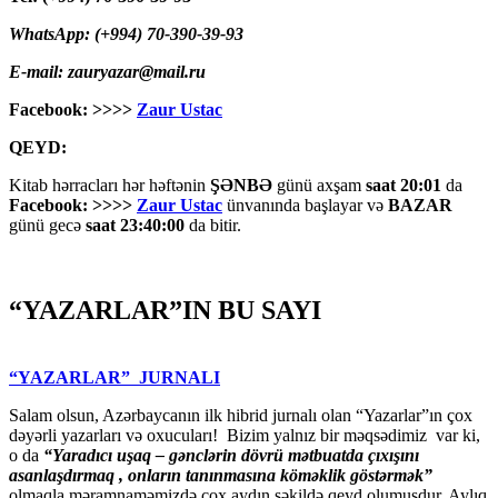
WhatsApp: (+994) 70-390-39-93
E-mail: zauryazar@mail.ru
Facebook: >>>>
Zaur Ustac
QEYD:
Kitab hərracları hər həftənin
ŞƏNBƏ
günü axşam
saat 20:01
da
Facebook: >>>>
Zaur Ustac
ünvanında başlayar və
BAZAR
günü gecə
saat 23:40:00
da bitir.
“YAZARLAR”IN BU SAYI
“YAZARLAR” JURNALI
Salam olsun, Azərbaycanın ilk hibrid jurnalı olan “Yazarlar”ın çox
dəyərli yazarları və oxucuları! Bizim yalnız bir məqsədimiz var ki,
o da
“
Yaradıcı uşaq – gәnclәrin dövrü mәtbuatda çıxışını
asanlaşdırmaq , onların tanınmasına kömәklik göstәrmәk”
olmaqla məramnaməmizdə çox aydın şəkildə qeyd olumuşdur. Aylıq