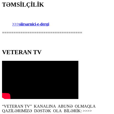
TƏMSİLÇİLİK
>>>siirsarnici-e-dergi
===================================
VETERAN TV
“VETERAN TV” KANALINA ABUNƏ OLMAQLA
QAZİLƏRIMİZƏ DƏSTƏK OLA BİLƏRİK: >>>>