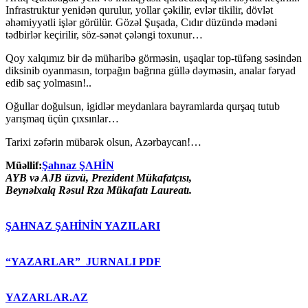
Infrastruktur yenidən qurulur, yollar çəkilir, evlər tikilir, dövlət
əhəmiyyətli işlər görülür. Gözəl Şuşada, Cıdır düzündə mədəni
tədbirlər keçirilir, söz-sənət çələngi toxunur…
Qoy xalqımız bir də müharibə görməsin, uşaqlar top-tüfəng səsindən
diksinib oyanmasın, torpağın bağrına güllə dəyməsin, analar fəryad
edib saç yolmasın!..
Oğullar doğulsun, igidlər meydanlara bayramlarda qurşaq tutub
yarışmaq üçün çıxsınlar…
Tarixi zəfərin mübarək olsun, Azərbaycan!…
Müəllif:
Şahnaz ŞAHİN
AYB və AJB üzvü, Prezident Mükafatçısı,
Beynəlxalq Rəsul Rza Mükafatı Laureatı.
ŞAHNAZ ŞAHİNİN YAZILARI
“YAZARLAR” JURNALI PDF
YAZARLAR.AZ