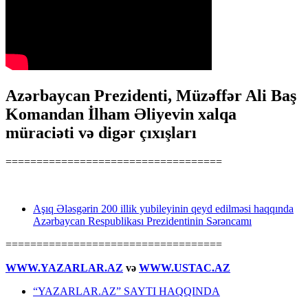
Azərbaycan Prezidenti, Müzəffər Ali Baş
Komandan İlham Əliyevin xalqa
müraciəti və digər çıxışları
===================================
Aşıq Ələsgərin 200 illik yubileyinin qeyd edilməsi haqqında
Azərbaycan Respublikası Prezidentinin Sərəncamı
===================================
WWW.YAZARLAR.AZ
və
WWW.USTAC.AZ
“YAZARLAR.AZ” SAYTI HAQQINDA