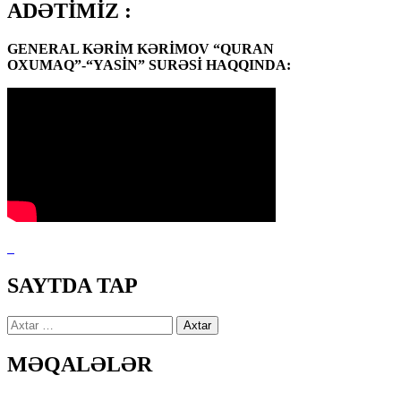
ADƏTİMİZ :
GENERAL KƏRİM KƏRİMOV “QURAN
OXUMAQ”-“YASİN” SURƏSİ HAQQINDA:
SAYTDA TAP
Axtarış:
MƏQALƏLƏR