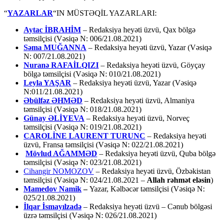
“
YAZARLAR
“IN MÜSTƏQİL YAZARLARI:
Aytac İBRAHİM
– Redaksiya heyəti üzvü, Qax bölgə
təmsilçisi (Vəsiqə N: 006/21.08.2021)
Səma MUĞANNA
– Redaksiya heyəti üzvü, Yazar (Vəsiqə
N: 007/21.08.2021)
Nuranə RAFAİLQIZI
– Redaksiya heyəti üzvü, Göyçay
bölgə təmsilçisi (Vəsiqə N: 010/21.08.2021)
Leyla YAŞAR
– Redaksiya heyəti üzvü, Yazar (Vəsiqə
N:011/21.08.2021)
Əbülfəz ƏHMƏD
– Redaksiya heyəti üzvü, Almaniya
təmsilçisi (Vəsiqə N: 018/21.08.2021)
Günay ƏLİYEVA
– Redaksiya heyəti üzvü, Norveç
təmsilçisi (Vəsiqə N: 019/21.08.2021)
CAROLİNE LAURENT TURUNC
– Redaksiya heyəti
üzvü, Fransa təmsilçisi (Vəsiqə N: 022/21.08.2021)
Mövlud AĞAMMƏD
– Redaksiya heyəti üzvü, Quba bölgə
təmsilçisi (Vəsiqə N: 023/21.08.2021)
Cihangir NOMOZOV
– Redaksiya heyəti üzvü, Özbəkistan
təmsilçisi (Vəsiqə N: 024/21.08.2021 –
Allah rəhmət eləsin
)
Mamedov Namik
–
Yazar, Kəlbəcər təmsilçisi (Vəsiqə N:
025/21.08.2021)
İlqar İsmayılzadə
–
Redaksiya heyəti üzvü – Cənub bölgəsi
üzrə təmsilçisi (Vəsiqə N: 026/21.08.2021)