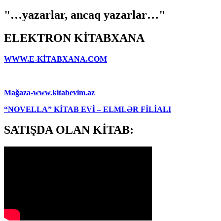
"…yazarlar, ancaq yazarlar…"
ELEKTRON KİTABXANA
WWW.E-KİTABXANA.COM
Mağaza-www.kitabevim.az
“NOVELLA” KİTAB EVİ – ELMLƏR FİLİALI
SATIŞDA OLAN KİTAB: