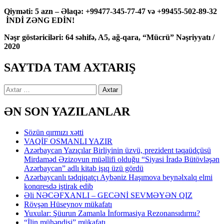
Qiyməti: 5 azn – Əlaqə: +99477-345-77-47 və +99455-502-89-32
İNDİ ZƏNG EDİN!
Nəşr göstəriciləri: 64 səhifə, A5, ağ-qara, “Mücrü” Nəşriyyatı /
2020
SAYTDA TAM AXTARIŞ
Axtarış:
ƏN SON YAZILANLAR
Sözün qırmızı xətti
VAQİF OSMANLI YAZIR
Azərbaycan Yazıçılar Birliyinin üzvü, prezident təqaüdçüsü
Mirdaməd Əzizovun müəllifi olduğu “Siyasi İradə Bütövləşən
Azərbaycan” adlı kitab işıq üzü gördü
Azərbaycanlı tədqiqatçı Aybəniz Haşımova beynəlxalq elmi
konqresdə iştirak edib
Əli NƏCƏFXANLI – GECƏNİ SEVMƏYƏN QIZ
Rövşən Hüseynov mükafatı
Yuxular: Şüurun Zamanla İnformasiya Rezonansıdırmı?
“İlin mühəndisi” mükafatı