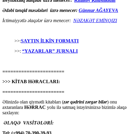
Beynəlxalq əlaqələr üzrə menecer:
Khaitov Khusniddin
Ədəbi tənqid məsələləri üzrə menecer:
Günnur AĞAYEVA
İctimaiyyətlə əlaqələr üzrə menecer:
NƏZAKƏT EMİNQIZI
>>:
SAYTIN İLKİN FORMATI
>>:
“YAZARLAR” JURNALI
=======================
>>> KİTAB HƏRACLARI:
=======================
Əlinizdə olan qiymətli kitabları (
zər qədrini zərgər bilər
) onu
axtaranlara
HƏRRAC
yolu ilə satmaq istəyirsinizsə bizimlə əlaqə
saxlayın:
ƏLAQƏ VASİTƏLƏRİ:
Tel: (+994) 70-390-39-93