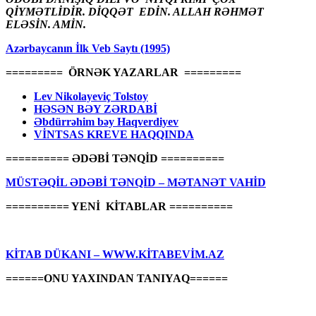
QİYMƏTLİDİR. DİQQƏT EDİN. ALLAH RƏHMƏT
ELƏSİN. AMİN.
Azərbaycanın İlk Veb Saytı (1995)
========= ÖRNƏK YAZARLAR =========
Lev Nikolayeviç Tolstoy
HƏSƏN BƏY ZƏRDABİ
Əbdürrəhim bəy Haqverdiyev
VİNTSAS KREVE HAQQINDA
========== ƏDƏBİ TƏNQİD ==========
MÜSTƏQİL ƏDƏBİ TƏNQİD – MƏTANƏT VAHİD
========== YENİ KİTABLAR ==========
KİTAB DÜKANI – WWW.KİTABEVİM.AZ
======ONU YAXINDAN TANIYAQ======