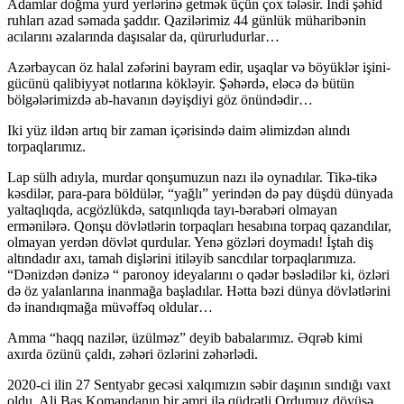
Adamlar doğma yurd yerlərinə getmək üçün çox tələsir. İndi şəhid
ruhları azad səmada şaddır. Qazilərimiz 44 günlük müharibənin
acılarını əzalarında daşısalar da, qürurludurlar…
Azərbaycan öz halal zəfərini bayram edir, uşaqlar və böyüklər işini-
gücünü qalibiyyət notlarına kökləyir. Şəhərdə, eləcə də bütün
bölgələrimizdə ab-havanın dəyişdiyi göz önündədir…
Iki yüz ildən artıq bir zaman içərisində daim əlimizdən alındı
torpaqlarımız.
Lap sülh adıyla, murdar qonşumuzun nazı ilə oynadılar. Tikə-tikə
kəsdilər, para-para böldülər, “yağlı” yerindən də pay düşdü dünyada
yaltaqlıqda, acgözlükdə, satqınlıqda tayı-bərabəri olmayan
ermənilərə. Qonşu dövlətlərin torpaqları hesabına torpaq qazandılar,
olmayan yerdən dövlət qurdular. Yenə gözləri doymadı! İştah diş
altındadır axı, tamah dişlərini itiləyib sancdılar torpaqlarımıza.
“Dənizdən dənizə “ paronoy ideyalarını o qədər bəslədilər ki, özləri
də öz yalanlarına inanmağa başladılar. Hətta bəzi dünya dövlətlərini
də inandıqmağa müvəffəq oldular…
Amma “haqq nazilər, üzülməz” deyib babalarımız. Əqrəb kimi
axırda özünü çaldı, zəhəri özlərini zəhərlədi.
2020-ci ilin 27 Sentyabr gecəsi xalqımızın səbir daşının sındığı vaxt
oldu. Ali Baş Komandanın bir əmri ilə qüdrətli Ordumuz döyüşə