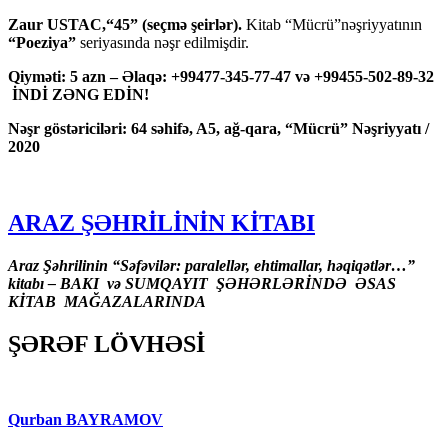
Zaur USTAC,“45” (seçmə şeirlər).
Kitab “Mücrü”nəşriyyatının
“Poeziya”
seriyasında nəşr edilmişdir.
Qiyməti: 5 azn – Əlaqə: +99477-345-77-47 və +99455-502-89-32
İNDİ ZƏNG EDİN!
Nəşr göstəriciləri: 64 səhifə, A5, ağ-qara, “Mücrü” Nəşriyyatı /
2020
ARAZ ŞƏHRİLİNİN KİTABI
Araz Şəhrilinin “Səfəvilər: paralellər, ehtimallar, həqiqətlər…”
kitabı – BAKI və SUMQAYIT ŞƏHƏRLƏRİNDƏ ƏSAS
KİTAB MAĞAZALARINDA
ŞƏRƏF LÖVHƏSİ
Qurban BAYRAMOV