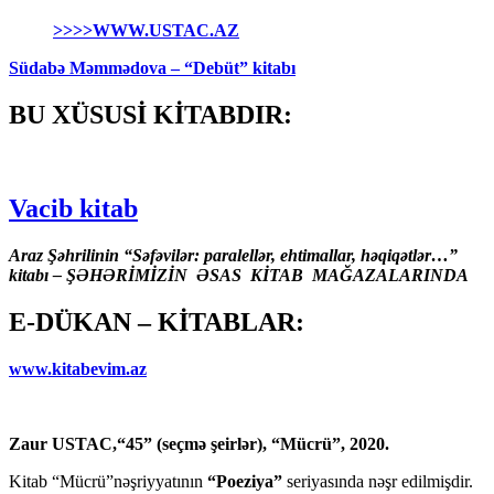
>>>>WWW.USTAC.AZ
Südabə Məmmədova – “Debüt” kitabı
BU XÜSUSİ KİTABDIR:
Vacib kitab
Araz Şəhrilinin “Səfəvilər: paralellər, ehtimallar, həqiqətlər…”
kitabı – ŞƏHƏRİMİZİN ƏSAS KİTAB MAĞAZALARINDA
E-DÜKAN – KİTABLAR:
www.kitabevim.az
Zaur USTAC,“45” (seçmə şeirlər), “Mücrü”, 2020.
Kitab “Mücrü”nəşriyyatının
“Poeziya”
seriyasında nəşr edilmişdir.