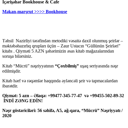
İçərişəhər Bookhouse & Cafe
Məkan-marşrut >>>> Bookhouse
Təhsil Nazirliyi tərəfindən metodiki vəsaitə daxil olunmuş şeirlər –
məktəbəhazırlıq qrupları üçün – Zaur Ustacın “Güllünün Şeirləri”
kitabı . Qiyməti 5 AZN şəhərimizin əsas kitab mağazalarından
soruşa bilərsiniz.
Kitab “Mücrü” nəşriyyatının
“Çoxbilmiş”
uşaq seriyasında nəşr
edilmişdir.
Kitab hərf və rəqəmlər haqqında əyləncəli şeir və tapmacalardan
ibarətdir.
Qiymət: 5 azn – Əlaqə: +99477-345-77-47 və +99455-502-89-32
İNDİ ZƏNG EDİN!
Nəşr göstəriciləri: 56 səhifə, A5, ağ-qara, “Mücrü” Nəşriyyatı /
2020