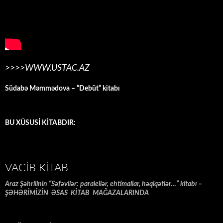
>>>>WWW.USTAC.AZ
Südabə Məmmədova – “Debüt” kitabı
BU XÜSUSİ KİTABDIR:
VACIB KITAB
Araz Şəhrilinin “Səfəvilər: paralellər, ehtimallar, həqiqətlər…” kitabı –
ŞƏHƏRİMİZİN ƏSAS KİTAB MAĞAZALARINDA