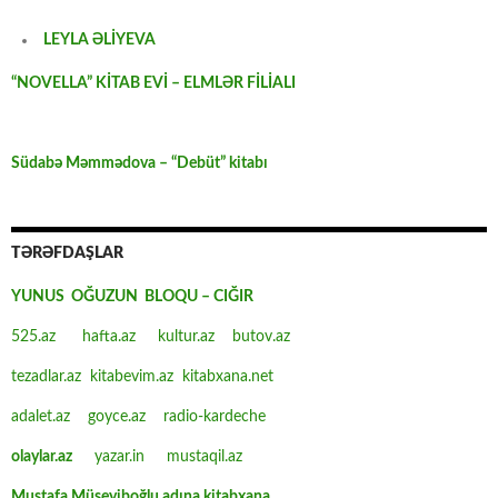
LEYLA ƏLİYEVA
“NOVELLA” KİTAB EVİ – ELMLƏR FİLİALI
Südabə Məmmədova – “Debüt” kitabı
TƏRƏFDAŞLAR
YUNUS OĞUZUN BLOQU – CIĞIR
525.az
hafta.az
kultur.az
butov.az
tezadlar.az
kitabevim.az
kitabxana.net
adalet.az
goyce.az
radio-kardeche
olaylar.az
yazar.in
mustaqil.az
Mustafa Müseyiboğlu adına kitabxana