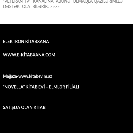
“VETERAN TV” KANALINA ABUNƏ OLMAQLA QAZİLƏRIMİZƏ
DƏSTƏK OLA BİLƏRİK: >>>>
ELEKTRON KİTABXANA
WWW.E-KİTABXANA.COM
Mağaza-www.kitabevim.az
“NOVELLA” KİTAB EVİ – ELMLƏR FİLİALI
SATIŞDA OLAN KİTAB: