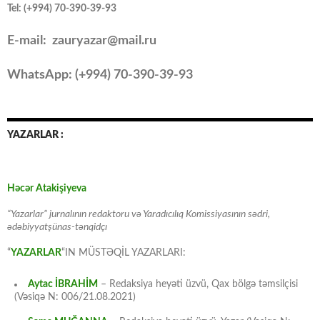
Tel: (+994) 70-390-39-93
E-mail: zauryazar@mail.ru
WhatsApp: (
+994
) 70-390-39-93
YAZARLAR :
Həcər Atakişiyeva
“Yazarlar” jurnalının redaktoru və Yaradıcılıq Komissiyasının sədri,
ədəbiyyatşünas-tənqidçı
“
YAZARLAR
“IN MÜSTƏQİL YAZARLARI:
Aytac İBRAHİM
– Redaksiya heyəti üzvü, Qax bölgə təmsilçisi
(Vəsiqə N: 006/21.08.2021)