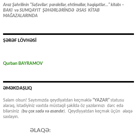
Araz Şəhrilinin “Səfəvilər: paralellər, ehtimallar, həqiqətlər…” kitabı –
BAKI və SUMQAYIT ŞƏHƏRLƏRİNDƏ ƏSAS KİTAB
MAĞAZALARINDA
ŞƏRƏF LÖVHƏSİ
Qurban BAYRAMOV
ƏMƏKDAŞLIQ
Salam olsun! Saytımızda qeydiyatdan keçməklə
“YAZAR”
statusu
alaraq, istədiyiniz vaxtda müstəqil şəkildə öz yazılarınızı dərc edə
bilərsiniz
(
bu çox sadə və asandır
).
Qeydiyyatdan keçmək üçün əlaqə
saxlayın.
ƏLAQƏ: