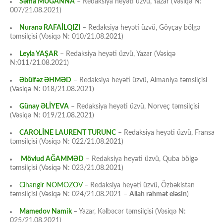
Səma MUĞANNA
– Redaksiya heyəti üzvü, Yazar (Vəsiqə N:
007/21.08.2021)
Nuranə RAFAİLQIZI
– Redaksiya heyəti üzvü, Göyçay bölgə
təmsilçisi (Vəsiqə N: 010/21.08.2021)
Leyla YAŞAR
– Redaksiya heyəti üzvü, Yazar (Vəsiqə
N:011/21.08.2021)
Əbülfəz ƏHMƏD
– Redaksiya heyəti üzvü, Almaniya təmsilçisi
(Vəsiqə N: 018/21.08.2021)
Günay ƏLİYEVA
– Redaksiya heyəti üzvü, Norveç təmsilçisi
(Vəsiqə N: 019/21.08.2021)
CAROLİNE LAURENT TURUNC
– Redaksiya heyəti üzvü, Fransa
təmsilçisi (Vəsiqə N: 022/21.08.2021)
Mövlud AĞAMMƏD
– Redaksiya heyəti üzvü, Quba bölgə
təmsilçisi (Vəsiqə N: 023/21.08.2021)
Cihangir NOMOZOV
– Redaksiya heyəti üzvü, Özbəkistan
təmsilçisi (Vəsiqə N: 024/21.08.2021 –
Allah rəhmət eləsin
)
Mamedov Namik
–
Yazar, Kəlbəcər təmsilçisi (Vəsiqə N:
025/21.08.2021)