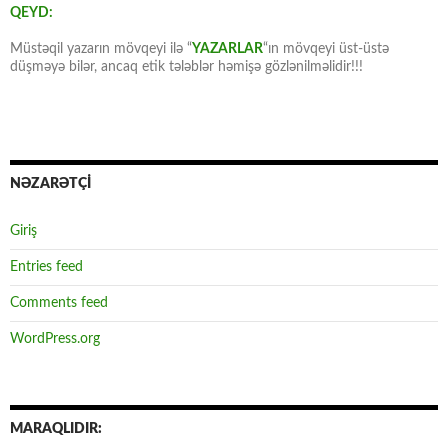
QEYD:
Müstəqil yazarın mövqeyi ilə “
YAZARLAR
“ın mövqeyi üst-üstə
düşməyə bilər, ancaq etik tələblər həmişə gözlənilməlidir!!!
NƏZARƏTÇİ
Giriş
Entries feed
Comments feed
WordPress.org
MARAQLIDIR: