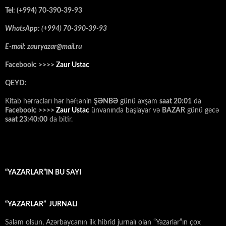
Tel: (+994) 70-390-39-93
WhatsApp: (+994) 70-390-39-93
E-mail: zauryazar@mail.ru
Facebook: >>>>
Zaur Ustac
QEYD:
Kitab hərracları hər həftənin
ŞƏNBƏ
günü axşam
saat 20:01
da
Facebook: >>>>
Zaur Ustac
ünvanında başlayar və
BAZAR
günü gecə
saat 23:40:00
da bitir.
“YAZARLAR”IN BU SAYI
“YAZARLAR” JURNALI
Salam olsun, Azərbaycanın ilk hibrid jurnalı olan “Yazarlar”ın çox