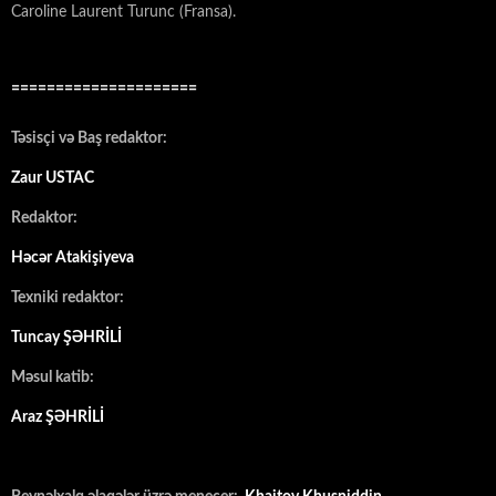
Caroline Laurent Turunc (Fransa).
=====================
Təsisçi və Baş redaktor:
Zaur USTAC
Redaktor:
Həcər Atakişiyeva
Texniki redaktor:
Tuncay ŞƏHRİLİ
Məsul katib:
Araz ŞƏHRİLİ