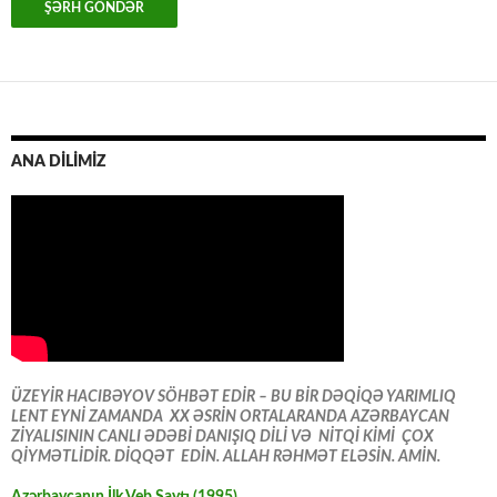
ANA DİLİMİZ
ÜZEYİR HACIBƏYOV SÖHBƏT EDİR – BU BİR DƏQİQƏ YARIMLIQ
LENT EYNİ ZAMANDA XX ƏSRİN ORTALARANDA AZƏRBAYCAN
ZİYALISININ CANLI ƏDƏBİ DANIŞIQ DİLİ VƏ NİTQİ KİMİ ÇOX
QİYMƏTLİDİR. DİQQƏT EDİN. ALLAH RƏHMƏT ELƏSİN. AMİN.
Azərbaycanın İlk Veb Saytı (1995)