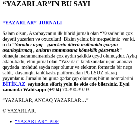
“YAZARLAR”IN BU SAYI
“YAZARLAR” JURNALI
Salam olsun, Azərbaycanın ilk hibrid jurnalı olan “Yazarlar”ın çox
dəyərli yazarları və oxucuları! Bizim yalnız bir məqsədimiz var ki,
o da
“
Yaradıcı uşaq – gәnclәrin dövrü mәtbuatda çıxışını
asanlaşdırmaq , onların tanınmasına kömәklik göstәrmәk”
olmaqla məramnaməmizdə çox aydın şəkildə qeyd olumuşdur. Aylıq
ədəbi-bədii, elmi jurnal olan “Yazarlar” kitabxanalar üçün ənənəvi
qaydada məhdud sayda nəşr olunur və elektron formatda bir neçə
sabit, dayanıqlı, təhlükəsiz platformadan PULSUZ olaraq
yayımlanır. Jurnalın bu günə qədər çap olunmuş bütün nömrələrini
BİTİK.AZ
saytından sifariş yolu ilə əldə edə bilərsiniz. Eyni
zamanda Wahtsapp:
(+994) 70-390-39-93
“YAZARLAR, ANCAQ YAZARLAR…”
© YAZARLAR.
“YAZARLAR” PDF