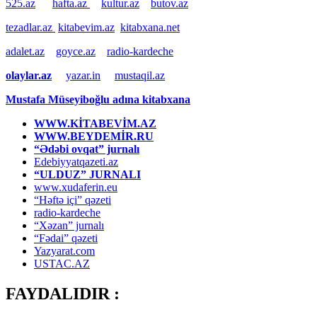
525.az
hafta.az
kultur.az
butov.az
tezadlar.az
kitabevim.az
kitabxana.net
adalet.az
goyce.az
radio-kardeche
olaylar.az
yazar.in
mustaqil.az
Mustafa Müseyiboğlu adına kitabxana
WWW.KİTABEVİM.AZ
WWW.BEYDEMİR.RU
“Ədəbi ovqat” jurnalı
Edebiyyatqazeti.az
“ULDUZ” JURNALI
www.xudaferin.eu
“Həftə içi” qəzeti
radio-kardeche
“Xəzan” jurnalı
“Fədai” qəzeti
Yazyarat.com
USTAC.AZ
FAYDALIDIR :