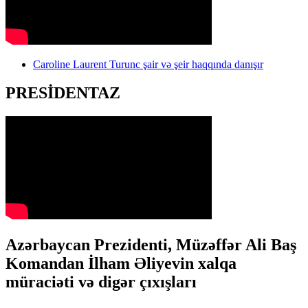
Caroline Laurent Turunc şair və şeir haqqında danışır
PRESİDENTAZ
Azərbaycan Prezidenti, Müzəffər Ali Baş
Komandan İlham Əliyevin xalqa
müraciəti və digər çıxışları