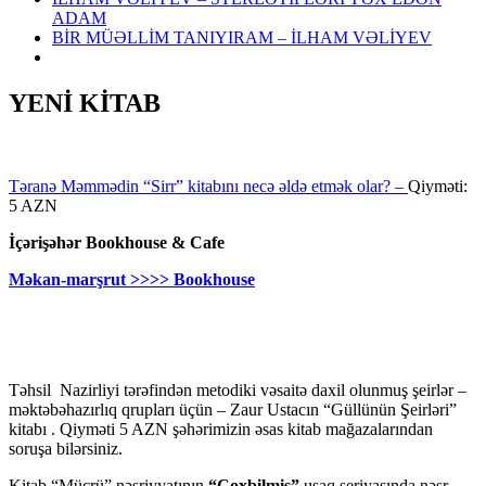
ADAM
BİR MÜƏLLİM TANIYIRAM – İLHAM VƏLİYEV
YENİ KİTAB
Təranə Məmmədin “Sirr” kitabını necə əldə etmək olar? –
Qiyməti:
5 AZN
İçərişəhər Bookhouse & Cafe
Məkan-marşrut >>>> Bookhouse
Təhsil Nazirliyi tərəfindən metodiki vəsaitə daxil olunmuş şeirlər –
məktəbəhazırlıq qrupları üçün – Zaur Ustacın “Güllünün Şeirləri”
kitabı . Qiyməti 5 AZN şəhərimizin əsas kitab mağazalarından
soruşa bilərsiniz.
Kitab “Mücrü” nəşriyyatının
“Çoxbilmiş”
uşaq seriyasında nəşr