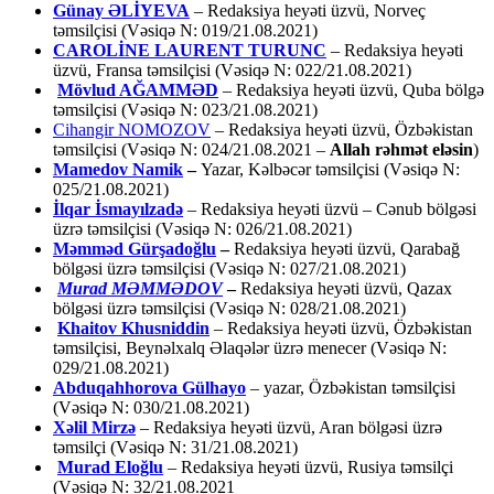
Günay ƏLİYEVA
– Redaksiya heyəti üzvü, Norveç
təmsilçisi (Vəsiqə N: 019/21.08.2021)
CAROLİNE LAURENT TURUNC
– Redaksiya heyəti
üzvü, Fransa təmsilçisi (Vəsiqə N: 022/21.08.2021)
Mövlud AĞAMMƏD
– Redaksiya heyəti üzvü, Quba bölgə
təmsilçisi (Vəsiqə N: 023/21.08.2021)
Cihangir NOMOZOV
– Redaksiya heyəti üzvü, Özbəkistan
təmsilçisi (Vəsiqə N: 024/21.08.2021 –
Allah rəhmət eləsin
)
Mamedov Namik
–
Yazar, Kəlbəcər təmsilçisi (Vəsiqə N:
025/21.08.2021)
İlqar İsmayılzadə
–
Redaksiya heyəti üzvü – Cənub bölgəsi
üzrə təmsilçisi (Vəsiqə N: 026/21.08.2021)
Məmməd Gürşadoğlu
–
Redaksiya heyəti üzvü, Qarabağ
bölgəsi üzrə təmsilçisi (Vəsiqə N: 027/21.08.2021)
Murad MƏMMƏDOV
–
Redaksiya heyəti üzvü, Qazax
bölgəsi üzrə təmsilçisi (Vəsiqə N: 028/21.08.2021)
Khaitov Khusniddin
– Redaksiya heyəti üzvü, Özbəkistan
təmsilçisi, Beynəlxalq Əlaqələr üzrə menecer (Vəsiqə N:
029/21.08.2021)
Abduqahhorova Gülhayo
– yazar, Özbəkistan təmsilçisi
(Vəsiqə N: 030/21.08.2021)
Xəlil Mirzə
– Redaksiya heyəti üzvü, Aran bölgəsi üzrə
təmsilçi (Vəsiqə N: 31/21.08.2021)
Murad Eloğlu
– Redaksiya heyəti üzvü, Rusiya təmsilçi
(Vəsiqə N: 32/21.08.2021