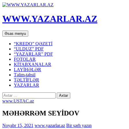
WWW.YAZARLAR.AZ
Axtar
Mühtəviyyata
Əsas menyu
keç
“KREDO” QƏZETİ
“ULDUZ” PDF
“YAZARLAR” PDF
FOTOLAR
KİTABXANALAR
LAYİHƏLƏR
Təlim-təhsil
TƏLTİFLƏR
YAZARLAR
Axtarış:
www.USTAC.az
MƏHƏRRƏM SEYİDOV
Noyabr 15, 2021
www.yazarlar.az
Bir şərh yazın