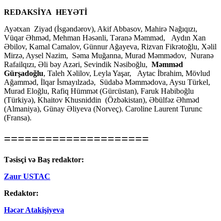
REDAKSİYA HEYƏTİ
Ayətxan Ziyad (İsgəndərov), Akif Abbasov, Mahirə Nağıqızı,
Vüqar Əhməd, Mehman Həsənli, Təranə Məmməd, Aydın Xan
Əbilov, Kamal Camalov, Günnur Ağayeva, Rizvan Fikrətoğlu, Xəlil
Mirzə, Aysel Nazim, Səma Muğanna, Murad Məmmədov, Nuranə
Rafailqızı, Əli bəy Azəri, Sevindik Nəsiboğlu,
Məmməd
Gürşadoğlu
, Taleh Xəlilov, Leyla Yaşar, Aytac İbrahim, Mövlud
Ağamməd, İlqar İsmayılzadə, Südabə Məmmədova, Aysu Türkel,
Murad Eloğlu, Rafiq Hümmət (Gürcüstan), Faruk Habiboğlu
(Türkiyə), Khaitov Khusniddin (Özbəkistan), Əbülfəz Əhməd
(Almaniya), Günay Əliyeva (Norveç). Caroline Laurent Turunc
(Fransa).
=====================
Təsisçi və Baş redaktor:
Zaur USTAC
Redaktor:
Həcər Atakişiyeva