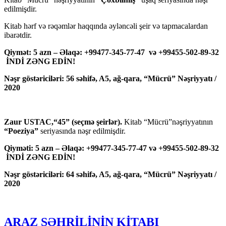
edilmişdir.
Kitab hərf və rəqəmlər haqqında əyləncəli şeir və tapmacalardan
ibarətdir.
Qiymət: 5 azn – Əlaqə: +99477-345-77-47 və +99455-502-89-32
İNDİ ZƏNG EDİN!
Nəşr göstəriciləri: 56 səhifə, A5, ağ-qara, “Mücrü” Nəşriyyatı /
2020
Zaur USTAC,“45” (seçmə şeirlər).
Kitab “Mücrü”nəşriyyatının
“Poeziya”
seriyasında nəşr edilmişdir.
Qiyməti: 5 azn – Əlaqə: +99477-345-77-47 və +99455-502-89-32
İNDİ ZƏNG EDİN!
Nəşr göstəriciləri: 64 səhifə, A5, ağ-qara, “Mücrü” Nəşriyyatı /
2020
ARAZ ŞƏHRİLİNİN KİTABI