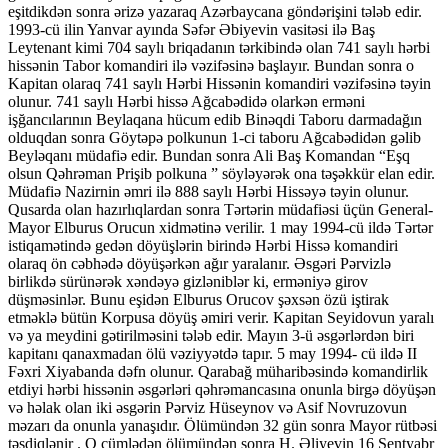
eşitdikdən sonra ərizə yazaraq Azərbaycana göndərişini tələb edir.
1993-cü ilin Yanvar ayında Səfər Əbiyevin vasitəsi ilə Baş
Leytenant kimi 704 saylı briqadanın tərkibində olan 741 saylı hərbi
hissənin Tabor komandiri ilə vəzifəsinə başlayır. Bundan sonra o
Kapitan olaraq 741 saylı Hərbi Hissənin komandiri vəzifəsinə təyin
olunur. 741 saylı Hərbi hissə Ağcabədidə olarkən erməni
işğancılarının Beylaqana hücum edib Binəqdi Taboru darmadağın
olduqdan sonra Göytəpə polkunun 1-ci taboru Ağcabədidən gəlib
Beyləqanı müdafiə edir. Bundan sonra Ali Baş Komandan “Eşq
olsun Qəhrəman Prişib polkuna ” söyləyərək ona təşəkkür elan edir.
Müdafiə Nazirnin əmri ilə 888 saylı Hərbi Hissəyə təyin olunur.
Qusarda olan hazırlıqlardan sonra Tərtərin müdafiəsi üçün General-
Mayor Elburus Orucun xidmətinə verilir. 1 may 1994-cü ildə Tərtər
istiqamətində gedən döyüşlərin birində Hərbi Hissə komandiri
olaraq ön cəbhədə döyüşərkən ağır yaralanır. Əsgəri Pərvizlə
birlikdə sürünərək xəndəyə gizləniblər ki, erməniyə girov
düşməsinlər. Bunu eşidən Elburus Orucov şəxsən özü iştirak
etməklə bütün Korpusa döyüş əmiri verir. Kapitan Seyidovun yaralı
və ya meydini gətirilməsini tələb edir. Mayın 3-ü əsgərlərdən biri
kapitanı qanaxmadan ölü vəziyyətdə tapır. 5 may 1994- cü ildə II
Fəxri Xiyabanda dəfn olunur. Qarabağ müharibəsində komandirlik
etdiyi hərbi hissənin əsgərləri qəhrəmancasına onunla birgə döyüşən
və həlak olan iki əsgərin Pərviz Hüseynov və Asif Novruzovun
məzarı da onunla yanaşıdır. Ölümündən 32 gün sonra Mayor rütbəsi
təsdiqlənir . O cümlədən ölümündən sonra H. Əliyevin 16 Sentyabr