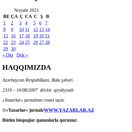
Noyabr 2021
BE
ÇA
Ç
CA
C
Ş
B
1
2
3
4
5
6
7
8
9
10
11
12
13
14
15
16
17
18
19
20
21
22
23
24
25
26
27
28
29
30
« Okt
Dek »
HAQQIMIZDA
Azərbaycan Respublikası, Bakı şəhəri.
2319 – 16/08/2007 dövlət qeydiyyatlı
«Yazarlar» jurnalının rəsmi saytı.
©«Yazarlar» jurnalı/
WWW.YAZARLAR.AZ
Bütün hüquqlar qanunlarla qorunur.