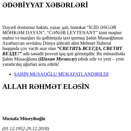
ƏDƏBİYYAT XƏBƏRLƏRİ
Dəyərli dostumuz həkim, yazar, şair, bəstəkar “İGİD ƏSGƏR
MÖHKƏM DAYAN”, “CƏNƏB LEYTENANT” kimi məşhur
mahnı və marşları ilə qəlbimizdə taxt qurmuş Şahin Musaoğlunun
Azərbaycan sevdalısı Dünya şöhrətli alim Mehmet Haberal
haqqında çox vacib əsər olan
“СВЕТИТЬ ВСЕГДА, СВЕТИТ
ВЕЗДЕ!”
adlı sənədli povesti işıq qzü görmüşdür. Bu münasibətlə
Şahin Musaoğlunu
(
Шахин Мусаоглу
)
təbrik edir və yeni – yeni
yaradıcılıq uğurları arzu edirik!
ŞAHİN MUSAOĞLU MÜKAFATLANDIRILDI
ALLAH RƏHMƏT ELƏSİN
Mustafa Müseyiboğlu
(01.12.1952-29.12.2018)