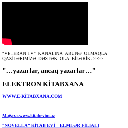
“VETERAN TV” KANALINA ABUNƏ OLMAQLA
QAZİLƏRIMİZƏ DƏSTƏK OLA BİLƏRİK: >>>>
"…yazarlar, ancaq yazarlar…"
ELEKTRON KİTABXANA
WWW.E-KİTABXANA.COM
Mağaza-www.kitabevim.az
“NOVELLA” KİTAB EVİ – ELMLƏR FİLİALI