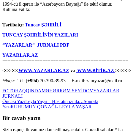
1994-cü il qərarı ilə “Azərbaycan Bayrağı” ilə təltif olunur.
Ruhuna Fatifə:
Tərtibatçı:
Tuncay ŞƏHRİLİ
TUNCAY ŞƏHRİLİNİN YAZILARI
“YAZARLAR” JURNALI PDF
YAZARLAR.AZ
===============================================
<<<<<<
WWW.YAZARLAR.AZ
və
WWW.BİTİK.AZ
>>>>>>
Əlaqə:
Tel: (
+994
) 70-390-39-93 E-mail: zauryazar@mail.ru
FOTO
HAQQINDA
MƏHƏRRƏM SEYİDOV
YAZARLAR
JURNALI
Yazılar
Öncəki Yazı
Leyla Yaşar – Həsrətin izi ilə…
Sonrakı
Yazı
RUHUMUN QONAĞI- LEYLA YAŞAR
üzrə
naviqasiya
Bir cavab yazın
Sizin e-poçt ünvanınız dərc edilməyəcəkdir.
Gərəkli sahələr
*
ilə