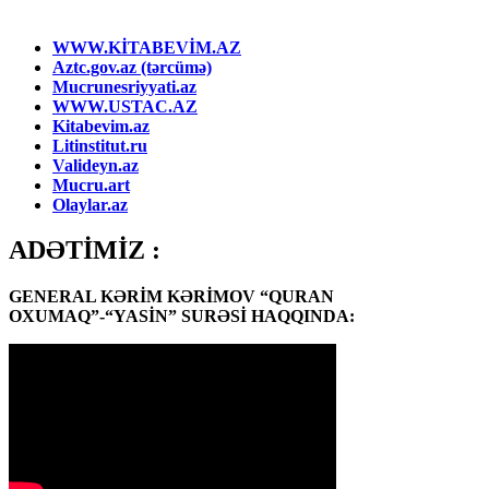
WWW.KİTABEVİM.AZ
Aztc.gov.az (tərcümə)
Mucrunesriyyati.az
WWW.USTAC.AZ
Kitabevim.az
Litinstitut.ru
Valideyn.az
Mucru.art
Olaylar.az
ADƏTİMİZ :
GENERAL KƏRİM KƏRİMOV “QURAN
OXUMAQ”-“YASİN” SURƏSİ HAQQINDA: