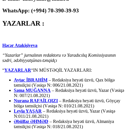
WhatsApp: (
+994
) 70-390-39-93
YAZARLAR :
Həcər Atakişiyeva
“Yazarlar” jurnalının redaktoru və Yaradıcılıq Komissiyasının
sədri, ədəbiyyatşünas-tənqidçı
“
YAZARLAR
“IN MÜSTƏQİL YAZARLARI:
Aytac İBRAHİM
– Redaksiya heyəti üzvü, Qax bölgə
təmsilçisi (Vəsiqə N: 006/21.08.2021)
Səma MUĞANNA
– Redaksiya heyəti üzvü, Yazar (Vəsiqə
N: 007/21.08.2021)
Nuranə RAFAİLQIZI
– Redaksiya heyəti üzvü, Göyçay
bölgə təmsilçisi (Vəsiqə N: 010/21.08.2021)
Leyla YAŞAR
– Redaksiya heyəti üzvü, Yazar (Vəsiqə
N:011/21.08.2021)
Əbülfəz ƏHMƏD
– Redaksiya heyəti üzvü, Almaniya
təmsilçisi (Vəsiqə N: 018/21.08.2021)