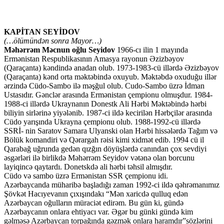
KAPİTAN SEYİDOV
(…ölümündən sonra Mayor…)
Məhərrəm Məcnun oğlu Seyidov
1966-cı ilin 1 mayında
Ermənistan Respublikasının Amasya rayonun Əzizbəyov
(Qaraçanta) kəndində anadan olub. 1973-1983-cü illərdə Əzizbəyov
(Qaraçanta) kənd orta məktəbində oxuyub. Məktəbdə oxuduğu illər
ərzində Cüdo-Sambo ilə məşğul olub. Cudo-Sambo üzrə İdman
Ustasıdır. Gənclər arasında Ermənistan çempionu olmuşdur. 1984-
1988-ci illərdə Ukraynanın Donestk Ali Hərbi Məktəbində hərbi
biliyin sirlərinə yiyələnib. 1987-ci ildə kecirilən Hərbçilər arasında
Cüdo yarışında Ukrayna çempionu olub. 1988-1992-cü illərdə
SSRİ- nin Saratov Samara Ulyanski olan Hərbi hissələrdə Tağım və
Bölük komandiri və Qərargah rəisi kimi xidmət edib. 1994 cü il
Qarabağ uğrunda gedən qızğın döyüşlərdə canından çox sevdiyi
əsgərləri ilə birlikdə Məhərrəm Seyidov vətənə olan borcunu
layiqincə qaytardı. Donetskdə ali hərbi təhsil almışdır.
Cüdo və sambo üzrə Ermənistan SSR çempionu idi.
Azərbaycanda müharibə başladığı zaman 1992-ci ildə qəhrəmanımız
Şövkət Hacıyevanın çıxışındakı “Mən xaricdə qulluq edən
Azərbaycan oğulların müraciət edirəm. Bu gün ki, gündə
Azərbaycanın onlara ehtiyacı var. Əgər bu günki gündə kim
gəlməsə Azərbaycan torpağında gəzmək onlara haramdır”sözlərini