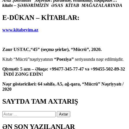
Araz Şəhrilinin “Səfəvilər: paralellər, ehtimallar, həqiqətlər…”
kitabı – ŞƏHƏRİMİZİN ƏSAS KİTAB MAĞAZALARINDA
E-DÜKAN – KİTABLAR:
www.kitabevim.az
Zaur USTAC,“45” (seçmə şeirlər), “Mücrü”, 2020.
Kitab “Mücrü”nəşriyyatının
“Poeziya”
seriyasında nəşr edilmişdir.
Qiyməti: 5 azn – Əlaqə: +99477-345-77-47 və +99455-502-89-32
İNDİ ZƏNG EDİN!
Nəşr göstəriciləri: 64 səhifə, A5, ağ-qara, “Mücrü” Nəşriyyatı /
2020
SAYTDA TAM AXTARIŞ
Axtarış:
ƏN SON YAZILANLAR