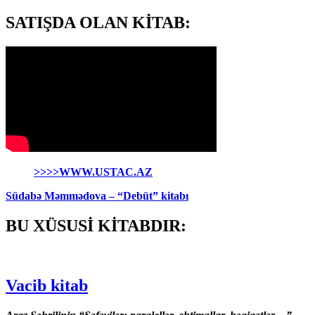
SATIŞDA OLAN KİTAB:
>>>>WWW.USTAC.AZ
Südabə Məmmədova – “Debüt” kitabı
BU XÜSUSİ KİTABDIR:
Vacib kitab