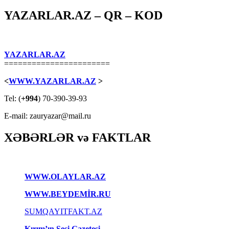
YAZARLAR.AZ – QR – KOD
YAZARLAR.AZ
=======================
<
WWW.YAZARLAR.AZ
>
Tel: (
+994
) 70-390-39-93
E-mail: zauryazar@mail.ru
XƏBƏRLƏR və FAKTLAR
WWW.OLAYLAR.AZ
WWW.BEYDEMİR.RU
SUMQAYITFAKT.AZ
Kırım’ın Sesi Gazetesi