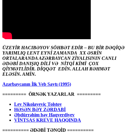
ÜZEYİR HACIBƏYOV SÖHBƏT EDİR – BU BİR DƏQİQƏ
YARIMLIQ LENT EYNİ ZAMANDA XX ƏSRİN
ORTALARANDA AZƏRBAYCAN ZİYALISININ CANLI
ƏDƏBİ DANIŞIQ DİLİ VƏ NİTQİ KİMİ ÇOX
QİYMƏTLİDİR. DİQQƏT EDİN. ALLAH RƏHMƏT
ELƏSİN. AMİN.
Azərbaycanın İlk Veb Saytı (1995)
========= ÖRNƏK YAZARLAR =========
Lev Nikolayeviç Tolstoy
HƏSƏN BƏY ZƏRDABİ
Əbdürrəhim bəy Haqverdiyev
VİNTSAS KREVE HAQQINDA
========== ƏDƏBİ TƏNQİD ==========