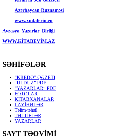
Azərbaycan-Ruznaməsi
www.xudaferin.eu
Avrasya Yazarlar Birliği
WWW.KİTABEVİM.AZ
SƏHİFƏLƏR
“KREDO” QƏZETİ
“ULDUZ” PDF
“YAZARLAR” PDF
FOTOLAR
KİTABXANALAR
LAYİHƏLƏR
Təlim-təhsil
TƏLTİFLƏR
YAZARLAR
SAYT TƏQVİMİ