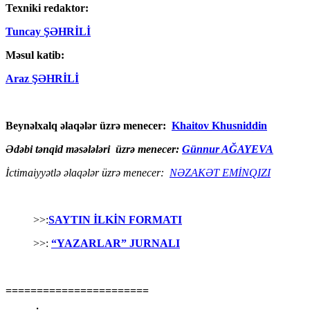
Texniki redaktor:
Tuncay ŞƏHRİLİ
Məsul katib:
Araz ŞƏHRİLİ
Beynəlxalq əlaqələr üzrə menecer:
Khaitov Khusniddin
Ədəbi tənqid məsələləri üzrə menecer:
Günnur AĞAYEVA
İctimaiyyətlə əlaqələr üzrə menecer:
NƏZAKƏT EMİNQIZI
>>:
SAYTIN İLKİN FORMATI
>>:
“YAZARLAR” JURNALI
=======================