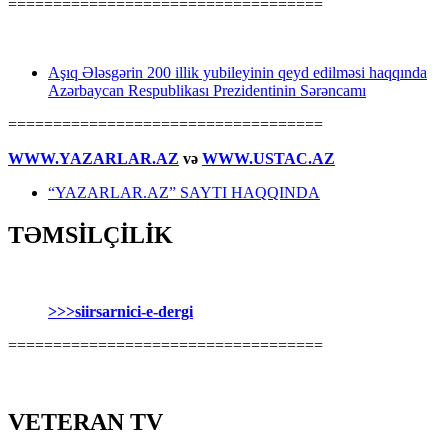
===================================
Aşıq Ələsgərin 200 illik yubileyinin qeyd edilməsi haqqında
Azərbaycan Respublikası Prezidentinin Sərəncamı
===================================
WWW.YAZARLAR.AZ
və
WWW.USTAC.AZ
“YAZARLAR.AZ” SAYTI HAQQINDA
TƏMSİLÇİLİK
>>>siirsarnici-e-dergi
===================================
VETERAN TV