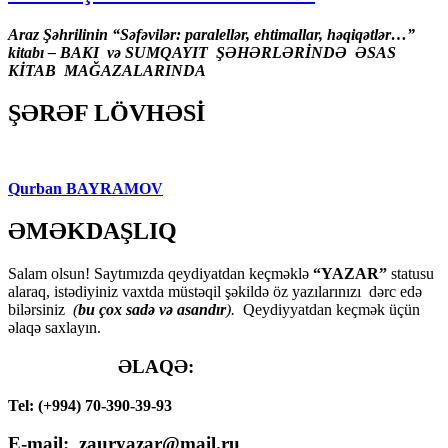
Araz Şəhrilinin “Səfəvilər: paralellər, ehtimallar, həqiqətlər…”
kitabı – BAKI və SUMQAYIT ŞƏHƏRLƏRİNDƏ ƏSAS
KİTAB MAĞAZALARINDA
ŞƏRƏF LÖVHƏSİ
Qurban BAYRAMOV
ƏMƏKDAŞLIQ
Salam olsun! Saytımızda qeydiyatdan keçməklə
“YAZAR”
statusu
alaraq, istədiyiniz vaxtda müstəqil şəkildə öz yazılarınızı dərc edə
bilərsiniz
(
bu çox sadə və asandır
).
Qeydiyyatdan keçmək üçün
əlaqə saxlayın.
ƏLAQƏ:
Tel: (+994) 70-390-39-93
E-mail: zauryazar@mail.ru