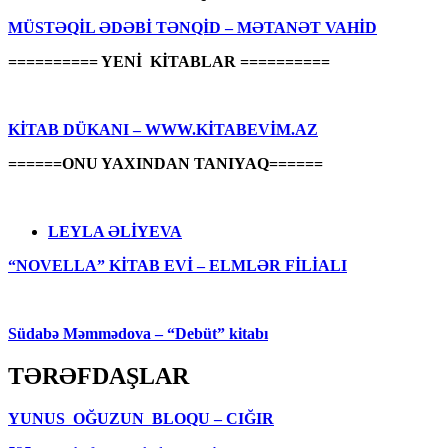
MÜSTƏQİL ƏDƏBİ TƏNQİD – MƏTANƏT VAHİD
========== YENİ KİTABLAR ==========
KİTAB DÜKANI – WWW.KİTABEVİM.AZ
======ONU YAXINDAN TANIYAQ======
LEYLA ƏLİYEVA
“NOVELLA” KİTAB EVİ – ELMLƏR FİLİALI
Südabə Məmmədova – “Debüt” kitabı
TƏRƏFDAŞLAR
YUNUS OĞUZUN BLOQU – CIĞIR