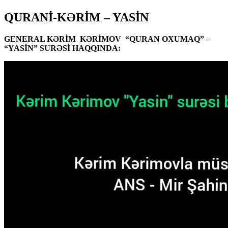
QURANİ-KƏRİM – YASİN
GENERAL KƏRİM KƏRİMOV “QURAN OXUMAQ” –
“YASİN” SURƏSİ HAQQINDA: