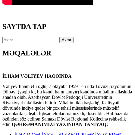
SAYTDA TAP
Axtarış:
MƏQALƏLƏR
İLHAM VƏLİYEV HAQQINDA
Vəliyev İlham Əli oğlu, 7 oktyabr 1959 –cu ildə Tovuzu rayonunun
Əlibəyi (yəqin ki, bu kəndi hamı tanıyır) kəndində müəllim ailəsində
anadan olub. Azərbaycan Dövlət Pedoqoji Universitetinin
Riyaziyyat fakültəsini bitirib. Müəllimliklə başladığı fəaliyyəti
dövründə indiyə qədər bir çox təhsil müəssisələrində müxtəlif
vəzifələrdə çalışıb. İqtisad elmləri namizədi, dosentdir. Hal-hazırda
özündən söz etdirən Şamaxı Dövlət Regional Kollecinə rəhbərlik
edir.
QƏHRƏMANIMIZI YAXINDAN TANIYAQ:
İLHAM VƏLİYEV – STEREOTİPLƏRİ YOX EDƏN