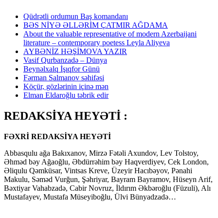
Qüdrətli ordumun Baş komandanı
BƏS NİYƏ ƏLLƏRİM ÇATMIR AĞDAMA
About the valuable representative of modern Azerbaijani
literature – contemporary poetess Leyla Aliyeva
AYBƏNİZ HƏŞİMOVA YAZIR
Vasif Qurbanzadə – Dünya
Beynəlxalq İşıqfor Günü
Fərman Salmanov səhifəsi
Köçür, gözlərinin içinə mən
Elman Eldaroğlu təbrik edir
REDAKSİYA HEYƏTİ :
FƏXRİ REDAKSİYA HEYƏTİ
Abbasqulu ağa Bakıxanov, Mirzə Fətəli Axundov, Lev Tolstoy,
Əhməd bəy Ağaoğlu, Əbdürrəhim bəy Haqverdiyev, Cek London,
Əliqulu Qəmküsar, Vintsas Kreve, Üzeyir Hacıbəyov, Pənahi
Makulu, Səməd Vurğun, Şəhriyar, Bayram Bayramov, Hüseyn Arif,
Bəxtiyar Vahabzadə, Cabir Novruz, İldırım Əkbəroğlu (Füzuli), Alı
Mustafayev, Mustafa Müseyiboğlu, Ülvi Bünyadzadə…