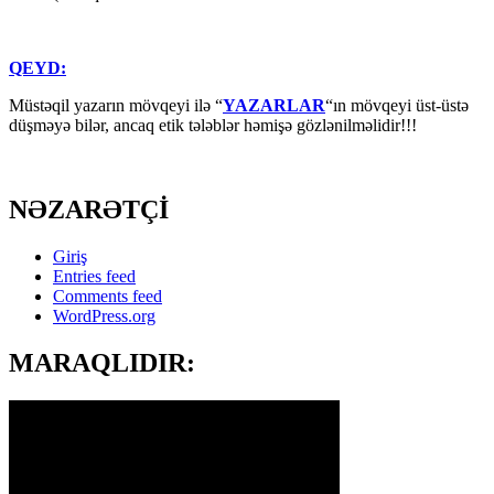
QEYD:
Müstəqil yazarın mövqeyi ilə “
YAZARLAR
“ın mövqeyi üst-üstə
düşməyə bilər, ancaq etik tələblər həmişə gözlənilməlidir!!!
NƏZARƏTÇİ
Giriş
Entries feed
Comments feed
WordPress.org
MARAQLIDIR: