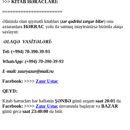
>>> KİTAB HƏRACLARI:
=======================
Əlinizdə olan qiymətli kitabları (
zər qədrini zərgər bilər
) onu
axtaranlara
HƏRRAC
yolu ilə satmaq istəyirsinizsə bizimlə əlaqə
saxlayın:
ƏLAQƏ VASİTƏLƏRİ:
Tel: (+994) 70-390-39-93
WhatsApp: (+994) 70-390-39-93
E-mail: zauryazar@mail.ru
Facebook: >>>>
Zaur Ustac
QEYD:
Kitab hərracları hər həftənin
ŞƏNBƏ
günü axşam
saat 20:01
da
Facebook: >>>>
Zaur Ustac
ünvanında başlayar və
BAZAR
günü gecə
saat 23:40:00
da bitir.