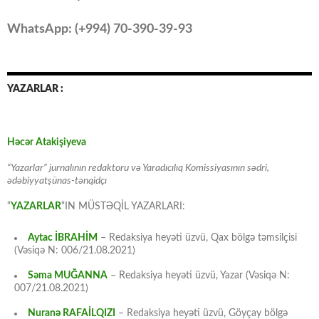
WhatsApp: (
+994
) 70-390-39-93
YAZARLAR :
Həcər Atakişiyeva
“Yazarlar” jurnalının redaktoru və Yaradıcılıq Komissiyasının sədri,
ədəbiyyatşünas-tənqidçı
“
YAZARLAR
“IN MÜSTƏQİL YAZARLARI:
Aytac İBRAHİM
– Redaksiya heyəti üzvü, Qax bölgə təmsilçisi
(Vəsiqə N: 006/21.08.2021)
Səma MUĞANNA
– Redaksiya heyəti üzvü, Yazar (Vəsiqə N:
007/21.08.2021)
Nuranə RAFAİLQIZI
– Redaksiya heyəti üzvü, Göyçay bölgə