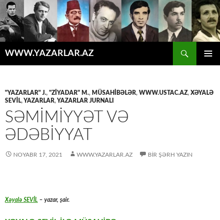
Axtar
WWW.YAZARLAR.AZ
MÜHTƏVIYYATA
ƏSAS
KEÇ
MENYU
"YAZARLAR" J.
,
"ZİYADAR" M.
,
MÜSAHİBƏLƏR
,
WWW.USTAC.AZ
,
XƏYALƏ
SEVİL
,
YAZARLAR
,
YAZARLAR JURNALI
SƏMIMIYYƏT VƏ
ƏDƏBIYYAT
NOYABR 17, 2021
WWW.YAZARLAR.AZ
BIR ŞƏRH YAZIN
Xəyalə SEVİL
– yazar, şair.