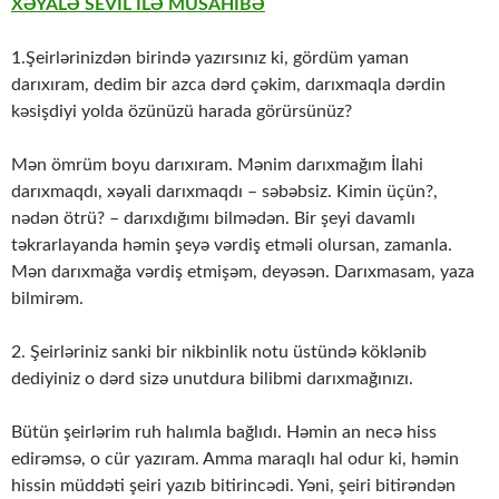
XƏYALƏ SEVİL İLƏ MÜSAHİBƏ
1.Şeirlərinizdən birində yazırsınız ki, gördüm yaman
darıxıram, dedim bir azca dərd çəkim, darıxmaqla dərdin
kəsişdiyi yolda özünüzü harada görürsünüz?
Mən ömrüm boyu darıxıram. Mənim darıxmağım İlahi
darıxmaqdı, xəyali darıxmaqdı – səbəbsiz. Kimin üçün?,
nədən ötrü? – darıxdığımı bilmədən. Bir şeyi davamlı
təkrarlayanda həmin şeyə vərdiş etməli olursan, zamanla.
Mən darıxmağa vərdiş etmişəm, deyəsən. Darıxmasam, yaza
bilmirəm.
2. Şeirləriniz sanki bir nikbinlik notu üstündə köklənib
dediyiniz o dərd sizə unutdura bilibmi darıxmağınızı.
Bütün şeirlərim ruh halımla bağlıdı. Həmin an necə hiss
edirəmsə, o cür yazıram. Amma maraqlı hal odur ki, həmin
hissin müddəti şeiri yazıb bitirincədi. Yəni, şeiri bitirəndən