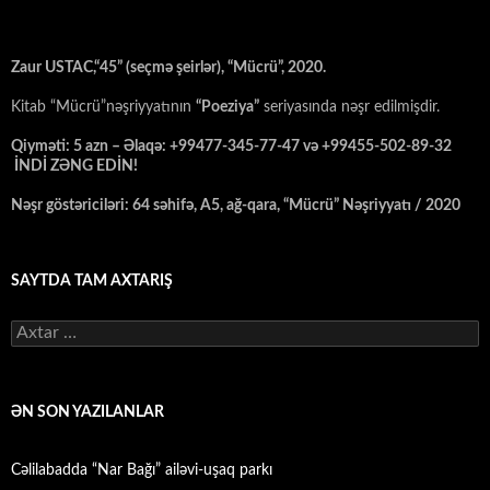
Zaur USTAC,“45” (seçmə şeirlər), “Mücrü”, 2020.
Kitab “Mücrü”nəşriyyatının
“Poeziya”
seriyasında nəşr edilmişdir.
Qiyməti: 5 azn – Əlaqə: +99477-345-77-47 və +99455-502-89-32
İNDİ ZƏNG EDİN!
Nəşr göstəriciləri: 64 səhifə, A5, ağ-qara, “Mücrü” Nəşriyyatı / 2020
SAYTDA TAM AXTARIŞ
Axtarış:
ƏN SON YAZILANLAR
Cəlilabadda “Nar Bağı” ailəvi-uşaq parkı