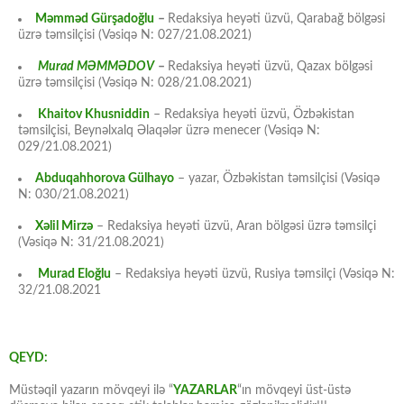
Məmməd Gürşadoğlu
–
Redaksiya heyəti üzvü, Qarabağ bölgəsi
üzrə təmsilçisi (Vəsiqə N: 027/21.08.2021)
Murad MƏMMƏDOV
–
Redaksiya heyəti üzvü, Qazax bölgəsi
üzrə təmsilçisi (Vəsiqə N: 028/21.08.2021)
Khaitov Khusniddin
– Redaksiya heyəti üzvü, Özbəkistan
təmsilçisi, Beynəlxalq Əlaqələr üzrə menecer (Vəsiqə N:
029/21.08.2021)
Abduqahhorova Gülhayo
– yazar, Özbəkistan təmsilçisi (Vəsiqə
N: 030/21.08.2021)
Xəlil Mirzə
– Redaksiya heyəti üzvü, Aran bölgəsi üzrə təmsilçi
(Vəsiqə N: 31/21.08.2021)
Murad Eloğlu
– Redaksiya heyəti üzvü, Rusiya təmsilçi (Vəsiqə N:
32/21.08.2021
QEYD:
Müstəqil yazarın mövqeyi ilə “
YAZARLAR
“ın mövqeyi üst-üstə