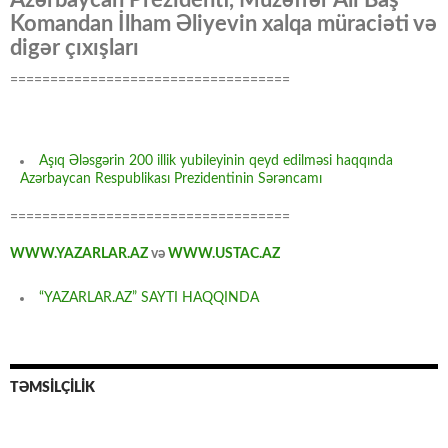
Azərbaycan Prezidenti, Müzəffər Ali Baş
Komandan İlham Əliyevin xalqa müraciəti və
digər çıxışları
===================================
Aşıq Ələsgərin 200 illik yubileyinin qeyd edilməsi haqqında
Azərbaycan Respublikası Prezidentinin Sərəncamı
===================================
WWW.YAZARLAR.AZ
və
WWW.USTAC.AZ
“YAZARLAR.AZ” SAYTI HAQQINDA
TƏMSİLÇİLİK