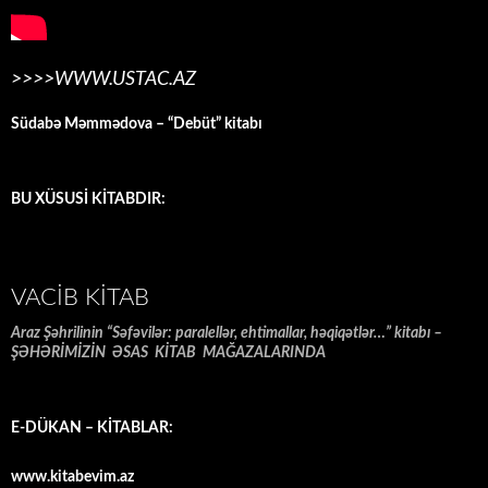
>>>>WWW.USTAC.AZ
Südabə Məmmədova – “Debüt” kitabı
BU XÜSUSİ KİTABDIR:
VACIB KITAB
Araz Şəhrilinin “Səfəvilər: paralellər, ehtimallar, həqiqətlər…” kitabı –
ŞƏHƏRİMİZİN ƏSAS KİTAB MAĞAZALARINDA
E-DÜKAN – KİTABLAR:
www.kitabevim.az