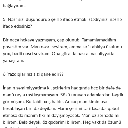
bağlayıram.
5. Nəsr sizi düşündürüb şeirlə ifadə etmək istədiyinizi nəsrlə
ifadə edəsiniz?
Bir neçə hekayə yazmışam, çap olunub. Tamamlamadığım
povestim var. Mən nəsri sevirəm, amma sırf təhkiyə üsulunu
yox, bədii nəsri sevirəm. Ona görə də nəsrə məsuliyyətlə
yanaşıram.
6. Yazdıqlarınız sizi qane edir??
İnanın səmimiyyətimə ki, şeirlərim haqqında heç bir dəfə də
mənfi rəylə rastlaşmamışam. Sözü tanıyan adamlardan təqdir
görmüşəm. Bu təbii, xoş haldır. Ancaq mən kiminləsə
hesablaşan biri də deyiləm. Hamı şeirimi tərifləsə də, qəbul
etməsə də mənim fikrim dəyişməyəcək. Mən öz sərhəddimi
bilirəm. Belə deyək, öz qədərimi bilirəm. Heç vaxt da özümü