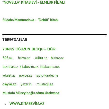
“NOVELLA” KİTAB EVİ – ELMLƏR FİLİALI
Südabə Məmmədova – “Debüt” kitabı
TƏRƏFDAŞLAR
YUNUS OĞUZUN BLOQU – CIĞIR
525.az
hafta.az
kultur.az
butov.az
tezadlar.az
kitabevim.az
kitabxana.net
adalet.az
goyce.az
radio-kardeche
olaylar.az
yazar.in
mustaqil.az
Mustafa Müseyiboğlu adına kitabxana
WWW.KİTABEVİM.AZ