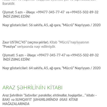
ibarətdir.
Qiymət: 5 azn – Əlaqə: +99477-345-77-47 və +99455-502-89-32
İNDİ ZƏNG EDİN!
Nəşr göstəriciləri: 56 səhifə, A5, ağ-qara, “Mücrü” Nəşriyyatı / 2020
Zaur USTAC,“45” (seçmə şeirlər).
Kitab “Mücrü”nəşriyyatının
“Poeziya”
seriyasında nəşr edilmişdir.
Qiyməti: 5 azn – Əlaqə: +99477-345-77-47 və +99455-502-89-32
İNDİ ZƏNG EDİN!
Nəşr göstəriciləri: 64 səhifə, A5, ağ-qara, “Mücrü” Nəşriyyatı / 2020
ARAZ ŞƏHRİLİNİN KİTABI
Araz Şəhrilinin “Səfəvilər: paralellər, ehtimallar, həqiqətlər…” kitabı –
BAKI və SUMQAYIT ŞƏHƏRLƏRİNDƏ ƏSAS KİTAB
MAĞAZALARINDA