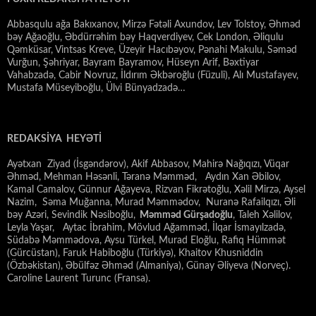
Abbasqulu ağa Bakıxanov, Mirzə Fətəli Axundov, Lev Tolstoy, Əhməd
bəy Ağaoğlu, Əbdürrəhim bəy Haqverdiyev, Cek London, Əliqulu
Qəmküsar, Vintsas Kreve, Üzeyir Hacıbəyov, Pənahi Makulu, Səməd
Vurğun, Şəhriyar, Bayram Bayramov, Hüseyn Arif, Bəxtiyar
Vahabzadə, Cabir Novruz, İldırım Əkbəroğlu (Füzuli), Alı Mustafayev,
Mustafa Müseyiboğlu, Ülvi Bünyadzadə…
REDAKSİYA HEYƏTİ
Ayətxan Ziyad (İsgəndərov), Akif Abbasov, Mahirə Nağıqızı, Vüqar
Əhməd, Mehman Həsənli, Təranə Məmməd, Aydın Xan Əbilov,
Kamal Camalov, Günnur Ağayeva, Rizvan Fikrətoğlu, Xəlil Mirzə, Aysel
Nazim, Səma Muğanna, Murad Məmmədov, Nuranə Rafailqızı, Əli
bəy Azəri, Sevindik Nəsiboğlu,
Məmməd Gürşadoğlu
, Taleh Xəlilov,
Leyla Yaşar, Aytac İbrahim, Mövlud Ağamməd, İlqar İsmayılzadə,
Südabə Məmmədova, Aysu Türkel, Murad Eloğlu, Rafiq Hümmət
(Gürcüstan), Faruk Habiboğlu (Türkiyə), Khaitov Khusniddin
(Özbəkistan), Əbülfəz Əhməd (Almaniya), Günay Əliyeva (Norveç).
Caroline Laurent Turunc (Fransa).