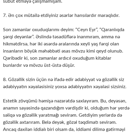
sübüt etməyə çalışmamışam.
7. Ən çox mütailə etdiyiniz əsərlər hansılardır maraqlıdır.
Son zamanlar oxuduqlarımı deyim: “Ceyn Eyr”, “Qaranlıqda
şərqi deyənlər”. Əslində təsadüflərə inanmıram, amma nə
hikmətdirsə, hər iki əsərdə aralarında xeyli yaş fərqi olan
insanların böyük məhəbbəti əsas mövzu kimi qeyd olunub.
Qəribədir ki, son zamanlar ardıcıl oxuduğum kitablar
bunlardır və mövzu üst-üstə düşür.
8. Gözəllik sizin üçün nə ifadə edir ədəbiyyat və gözəllik siz
ədəbiyyatın xəyaləsisiniz yoxsa ədəbiyyatın xəyaləsi sizsiniz.
Estetik zövqümü həmişə nəzarətdə saxlayıram. Bu, deyəsən,
anamın sayəsində qazandığım vərdişdir ki, olduğum hər yerdə
səliqə və gözəllik yaratmağı sevirəm. Getdiyim yerlərdə də
gözəllik axtarıram. Belə deyək, gözəl təqdimatı sevirəm.
Ancaq daxilən iddialı biri olsam da, iddiami dilimə gətirməyi