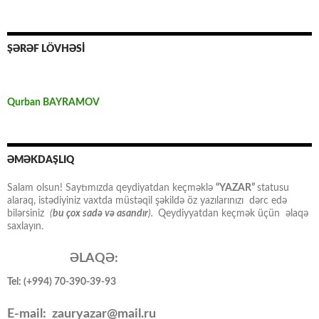
ŞƏRƏF LÖVHƏSİ
Qurban BAYRAMOV
ƏMƏKDAŞLIQ
Salam olsun! Saytımızda qeydiyatdan keçməklə
“YAZAR”
statusu
alaraq, istədiyiniz vaxtda müstəqil şəkildə öz yazılarınızı dərc edə
bilərsiniz
(
bu çox sadə və asandır
).
Qeydiyyatdan keçmək üçün əlaqə
saxlayın.
ƏLAQƏ:
Tel: (+994) 70-390-39-93
E-mail: zauryazar@mail.ru