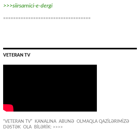
>>>siirsarnici-e-dergi
===================================
VETERAN TV
“VETERAN TV” KANALINA ABUNƏ OLMAQLA QAZİLƏRIMİZƏ
DƏSTƏK OLA BİLƏRİK: >>>>