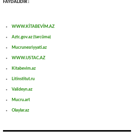
FAYDALIDIR :
WWW.KİTABEVİM.AZ
Aztc.gov.az (tərcümə)
Mucrunesriyyati.az
WWW.USTAC.AZ
Kitabevim.az
Litinstitut.ru
Valideyn.az
Mucru.art
Olaylar.az