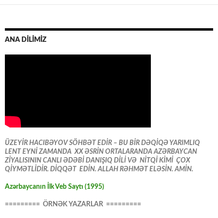
ANA DİLİMİZ
ÜZEYİR HACIBƏYOV SÖHBƏT EDİR – BU BİR DƏQİQƏ YARIMLIQ
LENT EYNİ ZAMANDA XX ƏSRİN ORTALARANDA AZƏRBAYCAN
ZİYALISININ CANLI ƏDƏBİ DANIŞIQ DİLİ VƏ NİTQİ KİMİ ÇOX
QİYMƏTLİDİR. DİQQƏT EDİN. ALLAH RƏHMƏT ELƏSİN. AMİN.
Azərbaycanın İlk Veb Saytı (1995)
========= ÖRNƏK YAZARLAR =========