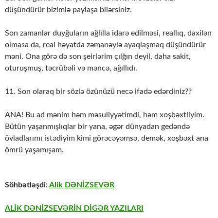
düşündürür bizimlə paylaşa bilərsiniz.
Son zamanlar duyğuların ağlılla idarə edilməsi, reallıq, daxilən
olmasa da, real həyatda zəmanəylə ayaqlaşmaq düşündürür
məni. Ona görə də son şeirlərim çılğın deyil, daha sakit,
oturuşmuş, təcrübəli və məncə, ağıllıdı.
11. Son olaraq bir sözlə özünüzü necə ifadə edərdiniz??
ANA! Bu ad mənim həm məsuliyyətimdi, həm xoşbəxtliyim.
Bütün yaşanmışlıqlar bir yana, əgər dünyadan gedəndə
övladlarımı istədiyim kimi görəcəyəmsə, demək, xoşbəxt ana
ömrü yaşamışam.
Söhbətləşdi:
Alik DƏNİZSEVƏR
ALİK DƏNİZSEVƏRİN DİGƏR YAZILARI