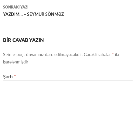
naviqasiya
SONRAKI YAZI
YAZDIM… – SEYMUR SÖNMƏZ
BIR CAVAB YAZIN
Sizin e-poçt ünvanınız dərc edilməyəcəkdir.
Gərəkli sahələr
*
ilə
işarələnmişdir
Şərh
*