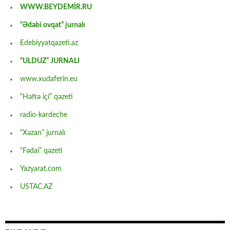
WWW.BEYDEMİR.RU
“Ədəbi ovqat” jurnalı
Edebiyyatqazeti.az
“ULDUZ” JURNALI
www.xudaferin.eu
“Həftə içi” qəzeti
radio-kardeche
“Xəzan” jurnalı
“Fədai” qəzeti
Yazyarat.com
USTAC.AZ