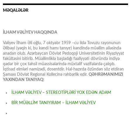
MƏQALƏLƏR
İLHAM VƏLİYEV HAQQINDA
Vəliyev İlham Əli oğlu, 7 oktyabr 1959 –cu ildə Tovuzu rayonunun
Əlibəyi (yəqin ki, bu kəndi hamı tanıyır) kəndində müəllim ailəsində
anadan olub. Azərbaycan Dövlət Pedoqoji Universitetinin Riyaziyyat
fakültəsini bitirib. Müəllimliklə başladığı fəaliyyəti dövründə indiyə
qədər bir çox təhsil müəssisələrində müxtəlif vəzifələrdə çalışıb.
İqtisad elmləri namizədi, dosentdir. Hal-hazırda özündən söz etdirən
Şamaxı Dövlət Regional Kollecinə rəhbərlik edir.
QƏHRƏMANIMIZI
YAXINDAN TANIYAQ:
İLHAM VƏLİYEV – STEREOTİPLƏRİ YOX EDƏN ADAM
BİR MÜƏLLİM TANIYIRAM – İLHAM VƏLİYEV