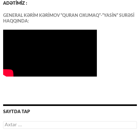
ADƏTİMİZ :
GENERAL KƏRİM KƏRİMOV “QURAN OXUMAQ”-“YASİN” SURƏSİ
HAQQINDA:
SAYTDA TAP
Axtarış: