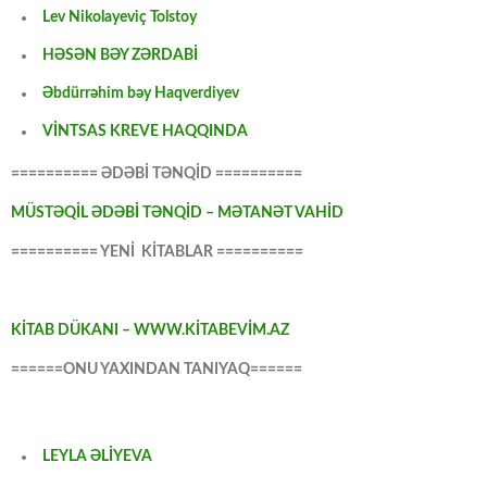
Lev Nikolayeviç Tolstoy
HƏSƏN BƏY ZƏRDABİ
Əbdürrəhim bəy Haqverdiyev
VİNTSAS KREVE HAQQINDA
========== ƏDƏBİ TƏNQİD ==========
MÜSTƏQİL ƏDƏBİ TƏNQİD – MƏTANƏT VAHİD
========== YENİ KİTABLAR ==========
KİTAB DÜKANI – WWW.KİTABEVİM.AZ
======ONU YAXINDAN TANIYAQ======
LEYLA ƏLİYEVA