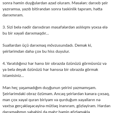
sonra həmin duyğulardan azad oluram. Məsələn: darıxıb şeir
yazıramsa, yazıb bitirəndən sonra təskinlik tapıram, hətta
darıxmıram.
3. Sizi belə nədir darıxdıran məsafələrdən aslılıqmı yoxsa elə
bu bir xəyali darıxmaqdır…
Suallardan üçü darıxmaq mövzusundadı. Demək ki,
şeirlərimdən daha çox bu hiss duyulur.
4. Yaratdığınız hər hansı bir obrazda özünüzü görmüsnüz və
ya belə deyək özünüzü hər hansısa bir obrazda görmək
istəmisiniz…
Mən heç yaşamadığım duyğunun şeirini yazmamışam.
Şeirlərimdəki obraz özüməm. Ancaq şeirlərdən kənara çıxsaq,
mən çox xəyal quran biriyəm və qurduğum xəyalların nə
vaxtsa gerçəkləşəcəyinə mütləq inanıram, gözləyirəm. Hərdən
darıxmağımın səbəbini də məhz həmin gözləməklə