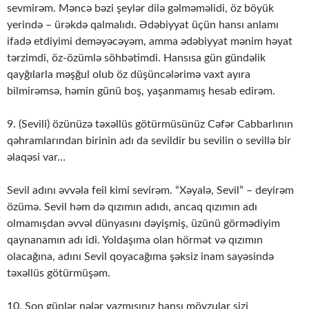
sevmirəm. Məncə bəzi şeylər dilə gəlməməlidi, öz böyük
yerində – ürəkdə qalmalıdı. Ədəbiyyat üçün hansı anlamı
ifadə etdiyimi deməyəcəyəm, amma ədəbiyyat mənim həyat
tərzimdi, öz-özümlə söhbətimdi. Hansısa gün gündəlik
qayğılarla məşğul olub öz düşüncələrimə vaxt ayıra
bilmirəmsə, həmin günü boş, yaşanmamış hesab edirəm.
9. (Sevili) özünüzə təxəllüs götürmüsünüz Cəfər Cabbarlının
qəhramlarından birinin adı da sevildir bu sevilin o sevillə bir
əlaqəsi var…
Sevil adını əvvəla feil kimi sevirəm. “Xəyalə, Sevil” – deyirəm
özümə. Sevil həm də qızımın adıdı, ancaq qızımın adı
olmamışdan əvvəl dünyasını dəyişmiş, üzünü görmədiyim
qaynanamın adı idi. Yoldaşıma olan hörmət və qızımın
olacağına, adını Sevil qoyacağıma şəksiz inam sayəsində
təxəllüs götürmüşəm.
10. Son günlər nələr yazmısınız hansı mövzular sizi