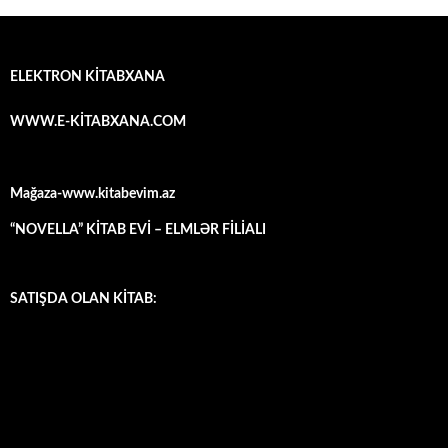
ELEKTRON KİTABXANA
WWW.E-KİTABXANA.COM
Mağaza-www.kitabevim.az
“NOVELLA” KİTAB EVİ – ELMLƏR FİLİALI
SATIŞDA OLAN KİTAB: