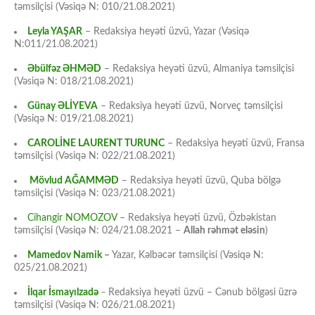
təmsilçisi (Vəsiqə N: 010/21.08.2021)
Leyla YAŞAR
– Redaksiya heyəti üzvü, Yazar (Vəsiqə
N:011/21.08.2021)
Əbülfəz ƏHMƏD
– Redaksiya heyəti üzvü, Almaniya təmsilçisi
(Vəsiqə N: 018/21.08.2021)
Günay ƏLİYEVA
– Redaksiya heyəti üzvü, Norveç təmsilçisi
(Vəsiqə N: 019/21.08.2021)
CAROLİNE LAURENT TURUNC
– Redaksiya heyəti üzvü, Fransa
təmsilçisi (Vəsiqə N: 022/21.08.2021)
Mövlud AĞAMMƏD
– Redaksiya heyəti üzvü, Quba bölgə
təmsilçisi (Vəsiqə N: 023/21.08.2021)
Cihangir NOMOZOV
– Redaksiya heyəti üzvü, Özbəkistan
təmsilçisi (Vəsiqə N: 024/21.08.2021 –
Allah rəhmət eləsin
)
Mamedov Namik
–
Yazar, Kəlbəcər təmsilçisi (Vəsiqə N:
025/21.08.2021)
İlqar İsmayılzadə
–
Redaksiya heyəti üzvü – Cənub bölgəsi üzrə
təmsilçisi (Vəsiqə N: 026/21.08.2021)