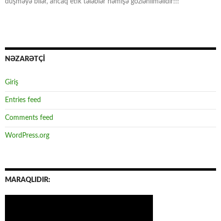
düşməyə bilər, ancaq etik tələblər həmişə gözlənilməlidir!!!
NƏZARƏTÇİ
Giriş
Entries feed
Comments feed
WordPress.org
MARAQLIDIR: