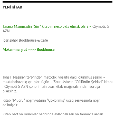
YENİ KİTAB
Təranə Məmmədin “Sirr” kitabını necə əldə etmək olar? –
Qiyməti: 5
AZN
İçərişəhər Bookhouse & Cafe
Məkan-marşrut >>>> Bookhouse
Təhsil Nazirliyi tərəfindən metodiki vəsaitə daxil olunmuş şeirlər –
məktəbəhazırlıq qrupları üçün – Zaur Ustacın “Güllünün Şeirləri” kitabı
. Qiyməti 5 AZN şəhərimizin əsas kitab mağazalarından soruşa
bilərsiniz.
Kitab “Mücrü” nəşriyyatının
“Çoxbilmiş”
uşaq seriyasında nəşr
edilmişdir.
Kitab hərf və rəqəmlər haqqında əyləncəli şeir və tapmacalardan