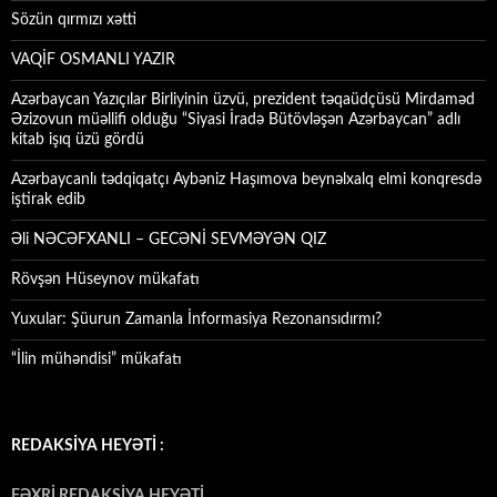
Sözün qırmızı xətti
VAQİF OSMANLI YAZIR
Azərbaycan Yazıçılar Birliyinin üzvü, prezident təqaüdçüsü Mirdaməd
Əzizovun müəllifi olduğu “Siyasi İradə Bütövləşən Azərbaycan” adlı
kitab işıq üzü gördü
Azərbaycanlı tədqiqatçı Aybəniz Haşımova beynəlxalq elmi konqresdə
iştirak edib
Əli NƏCƏFXANLI – GECƏNİ SEVMƏYƏN QIZ
Rövşən Hüseynov mükafatı
Yuxular: Şüurun Zamanla İnformasiya Rezonansıdırmı?
“İlin mühəndisi” mükafatı
REDAKSİYA HEYƏTİ :
FƏXRİ REDAKSİYA HEYƏTİ