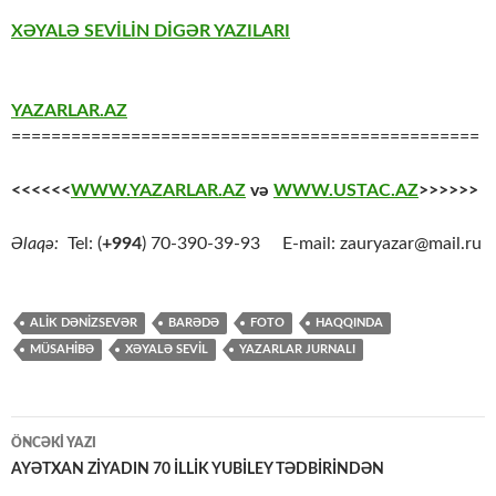
XƏYALƏ SEVİLİN DİGƏR YAZILARI
YAZARLAR.AZ
===============================================
<<<<<<
WWW.YAZARLAR.AZ
və
WWW.USTAC.AZ
>>>>>>
Əlaqə:
Tel: (
+994
) 70-390-39-93 E-mail: zauryazar@mail.ru
ALİK DƏNİZSEVƏR
BARƏDƏ
FOTO
HAQQINDA
MÜSAHİBƏ
XƏYALƏ SEVİL
YAZARLAR JURNALI
Yazılar
ÖNCƏKI YAZI
üzrə
AYƏTXAN ZİYADIN 70 İLLİK YUBİLEY TƏDBİRİNDƏN