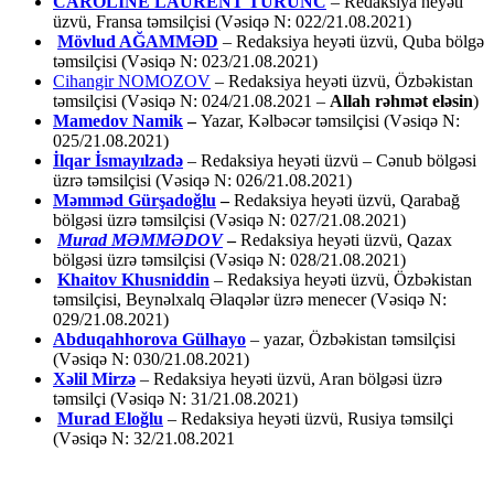
CAROLİNE LAURENT TURUNC
– Redaksiya heyəti
üzvü, Fransa təmsilçisi (Vəsiqə N: 022/21.08.2021)
Mövlud AĞAMMƏD
– Redaksiya heyəti üzvü, Quba bölgə
təmsilçisi (Vəsiqə N: 023/21.08.2021)
Cihangir NOMOZOV
– Redaksiya heyəti üzvü, Özbəkistan
təmsilçisi (Vəsiqə N: 024/21.08.2021 –
Allah rəhmət eləsin
)
Mamedov Namik
–
Yazar, Kəlbəcər təmsilçisi (Vəsiqə N:
025/21.08.2021)
İlqar İsmayılzadə
–
Redaksiya heyəti üzvü – Cənub bölgəsi
üzrə təmsilçisi (Vəsiqə N: 026/21.08.2021)
Məmməd Gürşadoğlu
–
Redaksiya heyəti üzvü, Qarabağ
bölgəsi üzrə təmsilçisi (Vəsiqə N: 027/21.08.2021)
Murad MƏMMƏDOV
–
Redaksiya heyəti üzvü, Qazax
bölgəsi üzrə təmsilçisi (Vəsiqə N: 028/21.08.2021)
Khaitov Khusniddin
– Redaksiya heyəti üzvü, Özbəkistan
təmsilçisi, Beynəlxalq Əlaqələr üzrə menecer (Vəsiqə N:
029/21.08.2021)
Abduqahhorova Gülhayo
– yazar, Özbəkistan təmsilçisi
(Vəsiqə N: 030/21.08.2021)
Xəlil Mirzə
– Redaksiya heyəti üzvü, Aran bölgəsi üzrə
təmsilçi (Vəsiqə N: 31/21.08.2021)
Murad Eloğlu
– Redaksiya heyəti üzvü, Rusiya təmsilçi
(Vəsiqə N: 32/21.08.2021