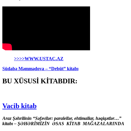
>>>>WWW.USTAC.AZ
Südabə Məmmədova – “Debüt” kitabı
BU XÜSUSİ KİTABDIR:
Vacib kitab
Araz Şəhrilinin “Səfəvilər: paralellər, ehtimallar, həqiqətlər…”
kitabı – ŞƏHƏRİMİZİN ƏSAS KİTAB MAĞAZALARINDA