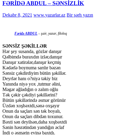
FƏRİDƏ ABDUL – SƏNSİZLİK
Dekabr 8, 2021
www.yazarlar.az
Bir şərh yazın
Fəridə ABDUL
– şair, yazar, filoloq
SƏNSİZ ŞƏKİLLƏR
Hər şey susanda, gözlər danışır
Qəlbimdə buraxdın izlər,danışır
Danışır xatirələr,danışır keçmiş
Kədərlə boynuma sarılır bəzən
Sənsiz çəkdirdiyim bütün şəkillər.
Deyrlər hanı o?niyə təkiy biz
Yanında niyə yox ,tutmur əlini,
Məgər ağladığın o zalım oğlu
Tək çəkir çəkdiyi şəkillərini?
Bütün şəkillərində əsmər görünür
Üzdən xoşbəxtdi,sənə oxşayır
Onun da saçları sən tək boyalı,
Onun da saçları dibdən toxunur.
Bəxti sən deyilsən,daha xoşbəxtdi
Sənin həsrətindən yandığın əclaf
İndi o əsmərin evinə baxtdı.