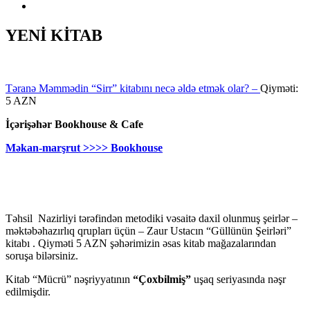
YENİ KİTAB
Təranə Məmmədin “Sirr” kitabını necə əldə etmək olar? –
Qiyməti:
5 AZN
İçərişəhər Bookhouse & Cafe
Məkan-marşrut >>>> Bookhouse
Təhsil Nazirliyi tərəfindən metodiki vəsaitə daxil olunmuş şeirlər –
məktəbəhazırlıq qrupları üçün – Zaur Ustacın “Güllünün Şeirləri”
kitabı . Qiyməti 5 AZN şəhərimizin əsas kitab mağazalarından
soruşa bilərsiniz.
Kitab “Mücrü” nəşriyyatının
“Çoxbilmiş”
uşaq seriyasında nəşr
edilmişdir.