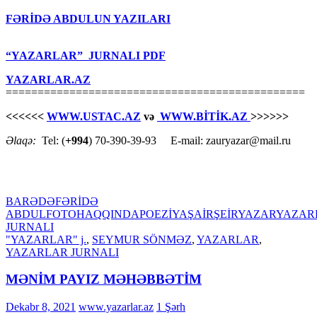
FƏRİDƏ ABDULUN YAZILARI
“YAZARLAR” JURNALI PDF
YAZARLAR.AZ
===============================================
<<<<<<
WWW.USTAC.AZ
və
WWW.BİTİK.AZ
>>>>>>
Əlaqə:
Tel: (
+994
) 70-390-39-93 E-mail: zauryazar@mail.ru
BARƏDƏ
FƏRİDƏ
ABDUL
FOTO
HAQQINDA
POEZİYA
ŞAİR
ŞEİR
YAZAR
YAZAR
JURNALI
"YAZARLAR" j.
,
SEYMUR SÖNMƏZ
,
YAZARLAR
,
YAZARLAR JURNALI
MƏNİM PAYIZ MƏHƏBBƏTİM
Dekabr 8, 2021
www.yazarlar.az
1 Şərh