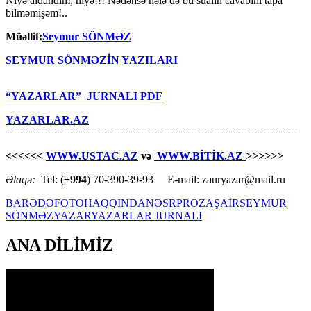
Niyə aldandım, niyə!!! Nədənsə hələ də bu sualın cavabını tapa
bilməmişəm!..
Müəllif:
Seymur SÖNMƏZ
SEYMUR SÖNMƏZİN YAZILARI
“YAZARLAR” JURNALI PDF
YAZARLAR.AZ
===============================================
<<<<<<
WWW.USTAC.AZ
və
WWW.BİTİK.AZ
>>>>>>
Əlaqə:
Tel: (
+994
) 70-390-39-93 E-mail: zauryazar@mail.ru
BARƏDƏ
FOTO
HAQQINDA
NƏSR
PROZA
ŞAİR
SEYMUR
SÖNMƏZ
YAZAR
YAZARLAR JURNALI
ANA DİLİMİZ