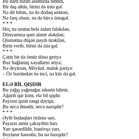
Bu dərd bizim aramızda bitibdi,
Bir daş altda, birini də üstə gəl.
Nə dil bilsin, nə də dodaq anlasın,
Nə fərq olsun, nə də bircə üstəgəl.
* * *
Heç nə umma belə zalım fələkdən,
Dünyamıza qəm ələnir ələkdən;
Qismətinə düşən paydı ürəkdən,
Birin verib, birini də istə gəl.
* * *
Çətin bir də ömür dönə geriyə
Buz bağlamış xəyalların əriyə;
Nə deyirsən, Mövlud, mələk pəriyə:
– Öz bəxtindən nə inci, nə küs də gəl.
ELƏ BİL QIŞDIR
Bu yağış yağmağın təhərin bilmir,
Ağarıb qar kimi, elə bil qışdır.
Payızın qızılı rəngi dəyişir,
Bu necə ilmədir, necə naxışdır?
* * *
Əyib budaqları özümə sarı,
Payızın ətrini çəkəydim barı.
Yarı qərənfildir, bənövşə yarı,
Boylanır həsrətlə, bu nə baxışdır?