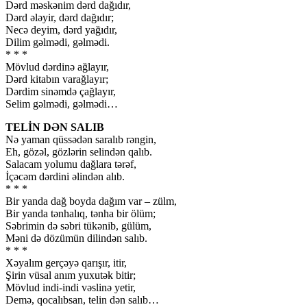
Dərd məskənim dərd dağıdır,
Dərd ələyir, dərd dağıdır;
Necə deyim, dərd yağıdır,
Dilim gəlmədi, gəlmədi.
* * *
Mövlud dərdinə ağlayır,
Dərd kitabın varağlayır;
Dərdim sinəmdə çağlayır,
Selim gəlmədi, gəlmədi…
TELİN DƏN SALIB
Nə yaman qüssədən saralıb rəngin,
Eh, gözəl, gözlərin selindən qalıb.
Salacam yolumu dağlara tərəf,
İçəcəm dərdini əlindən alıb.
* * *
Bir yanda dağ boyda dağım var – zülm,
Bir yanda tənhalıq, tənha bir ölüm;
Səbrimin də səbri tükənib, gülüm,
Məni də dözümün dilindən salıb.
* * *
Xəyalım gerçəyə qarışır, itir,
Şirin vüsal anım yuxutək bitir;
Mövlud indi-indi vəslinə yetir,
Demə, qocalıbsan, telin dən salıb…