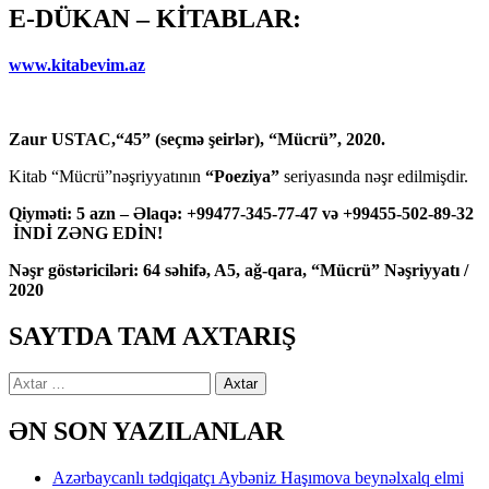
E-DÜKAN – KİTABLAR:
www.kitabevim.az
Zaur USTAC,“45” (seçmə şeirlər), “Mücrü”, 2020.
Kitab “Mücrü”nəşriyyatının
“Poeziya”
seriyasında nəşr edilmişdir.
Qiyməti: 5 azn – Əlaqə: +99477-345-77-47 və +99455-502-89-32
İNDİ ZƏNG EDİN!
Nəşr göstəriciləri: 64 səhifə, A5, ağ-qara, “Mücrü” Nəşriyyatı /
2020
SAYTDA TAM AXTARIŞ
Axtarış:
ƏN SON YAZILANLAR
Azərbaycanlı tədqiqatçı Aybəniz Haşımova beynəlxalq elmi