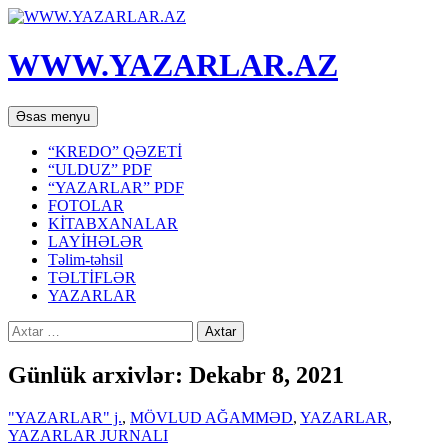
WWW.YAZARLAR.AZ
Axtar
Mühtəviyyata
Əsas menyu
keç
“KREDO” QƏZETİ
“ULDUZ” PDF
“YAZARLAR” PDF
FOTOLAR
KİTABXANALAR
LAYİHƏLƏR
Təlim-təhsil
TƏLTİFLƏR
YAZARLAR
Axtarış:
Günlük arxivlər: Dekabr 8, 2021
"YAZARLAR" j.
,
MÖVLUD AĞAMMƏD
,
YAZARLAR
,
YAZARLAR JURNALI