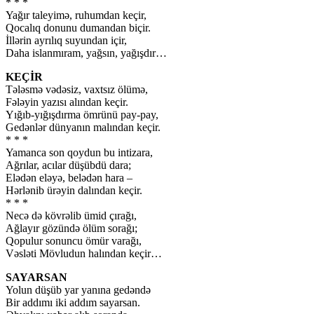
* * *
Yağır taleyimə, ruhumdan keçir,
Qocalıq donunu dumandan biçir.
İllərin ayrılıq suyundan içir,
Daha islanmıram, yağsın, yağışdır…
KEÇİR
Tələsmə vədəsiz, vaxtsız ölümə,
Fələyin yazısı alından keçir.
Yığıb-yığışdırma ömrünü pay-pay,
Gedənlər dünyanın malından keçir.
* * *
Yamanca son qoydun bu intizara,
Ağrılar, acılar düşübdü dara;
Elədən eləyə, belədən hara –
Hərlənib ürəyin dalından keçir.
* * *
Necə də kövrəlib ümid çırağı,
Ağlayır gözündə ölüm sorağı;
Qopulur sonuncu ömür varağı,
Vəsləti Mövludun halından keçir…
SAYARSAN
Yolun düşüb yar yanına gedəndə
Bir addımı iki addım sayarsan.