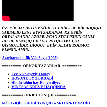
ÜZEYİR HACIBƏYOV SÖHBƏT EDİR – BU BİR DƏQİQƏ
YARIMLIQ LENT EYNİ ZAMANDA XX ƏSRİN
ORTALARANDA AZƏRBAYCAN ZİYALISININ CANLI
ƏDƏBİ DANIŞIQ DİLİ VƏ NİTQİ KİMİ ÇOX
QİYMƏTLİDİR. DİQQƏT EDİN. ALLAH RƏHMƏT
ELƏSİN. AMİN.
Azərbaycanın İlk Veb Saytı (1995)
========= ÖRNƏK YAZARLAR =========
Lev Nikolayeviç Tolstoy
HƏSƏN BƏY ZƏRDABİ
Əbdürrəhim bəy Haqverdiyev
VİNTSAS KREVE HAQQINDA
========== ƏDƏBİ TƏNQİD ==========
MÜSTƏQİL ƏDƏBİ TƏNQİD – MƏTANƏT VAHİD