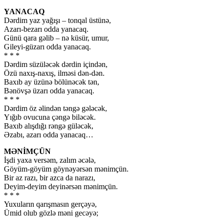
YANACAQ
Dərdim yaz yağışı – tonqal üstünə,
Azarı-bezarı odda yanacaq.
Günü qara gəlib – nə küsür, umur,
Gileyi-güzarı odda yanacaq.
* * *
Dərdim süzüləcək dərdin içindən,
Özü naxış-naxış, ilməsi dən-dən.
Baxıb ay üzünə bölünəcək tən,
Bənövşə üzarı odda yanacaq.
* * *
Dərdim öz əlindən təngə gələcək,
Yığıb ovucuna çəngə biləcək.
Baxıb alışdığı rəngə güləcək,
Əzabı, azarı odda yanacaq…
MƏNİMÇÜN
İşdi yaxa versəm, zalım əcələ,
Göyüm-göyüm göynəyərsən mənimçün.
Bir az razı, bir azca da narazı,
Deyim-deyim deyinərsən mənimçün.
* * *
Yuxuların qarışmasın gerçəyə,
Ümid olub gözlə məni gecəyə;