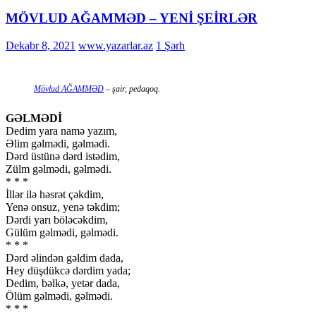
MÖVLUD AĞAMMƏD – YENİ ŞEİRLƏR
Dekabr 8, 2021
www.yazarlar.az
1 Şərh
Mövlud AĞAMMƏD
– şair, pedaqoq.
GƏLMƏDİ
Dedim yara namə yazım,
Əlim gəlmədi, gəlmədi.
Dərd üstünə dərd istədim,
Zülm gəlmədi, gəlmədi.
* * *
İllər ilə həsrət çəkdim,
Yenə onsuz, yenə təkdim;
Dərdi yarı böləcəkdim,
Gülüm gəlmədi, gəlmədi.
* * *
Dərd əlindən gəldim dada,
Hey düşdükcə dərdim yada;
Dedim, bəlkə, yetər dada,
Ölüm gəlmədi, gəlmədi.
* * *