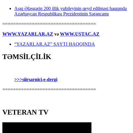
Aşıq Ələsgərin 200 illik yubileyinin qeyd edilməsi haqqında
Azərbaycan Respublikası Prezidentinin Sərəncamı
===================================
WWW.YAZARLAR.AZ
və
WWW.USTAC.AZ
“YAZARLAR.AZ” SAYTI HAQQINDA
TƏMSİLÇİLİK
>>>siirsarnici-e-dergi
===================================
VETERAN TV