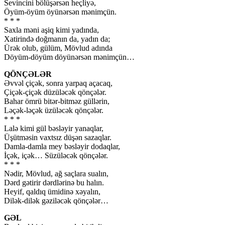
Sevincini bölüşərsən heçliyə,
Öyüm-öyüm öyünərsən mənimçün.
* * *
Saxla məni aşiq kimi yadında,
Xatirində doğmanın da, yadın da;
Ürək olub, gülüm, Mövlud adında
Döyüm-döyüm döyünərsən mənimçün…
QÖNÇƏLƏR
Əvvəl çiçək, sonra yarpaq açacaq,
Çiçək-çiçək düzüləcək qönçələr.
Bahar ömrü bitər-bitməz güllərin,
Ləçək-ləçək üzüləcək qönçələr.
* * *
Lalə kimi gül bəsləyir yanaqlar,
Üşütməsin vaxtsız düşən sazaqlar.
Damla-damla mey bəsləyir dodaqlar,
İçək, içək… Süzüləcək qönçələr.
* * *
Nədir, Mövlud, ağ saçlara sualın,
Dərd gətirir dərdlərinə bu halın.
Heyif, qaldıq ümidinə xəyalın,
Dilək-dilək gəziləcək qönçələr…
GƏL