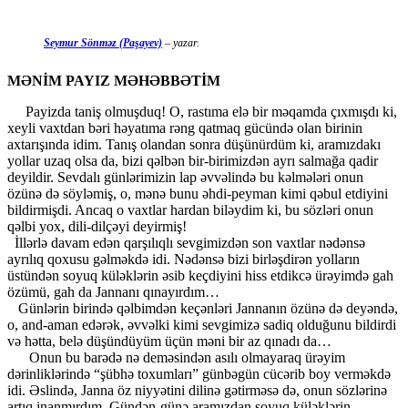
Seymur Sönməz (Paşayev)
– yazar.
MƏNİM PAYIZ MƏHƏBBƏTİM
​ ​ ​ ​ ​ Payizda taniş olmuşduq! O, rastıma elə bir məqamda çıxmışdı ki,
xeyli vaxtdan bəri həyatıma rəng qatmaq gücündə olan birinin
axtarışında idim. Tanış olandan sonra düşünürdüm ki, aramızdakı
yollar uzaq olsa da, bizi qəlbən bir-birimizdən ayrı salmağa qadir
deyildir. Sevdalı günlərimizin lap əvvəlində bu kəlmələri onun
özünə də söyləmiş, o, mənə bunu əhdi-peyman kimi qəbul etdiyini
bildirmişdi. Ancaq o vaxtlar hardan biləydim ki, bu sözləri onun
qəlbi yox, dili-dilçəyi deyirmiş!
​ ​ İllərlə davam edən qarşılıqlı sevgimizdən son vaxtlar nədənsə
ayrılıq qoxusu gəlməkdə idi. Nədənsə bizi birləşdirən yolların
üstündən soyuq küləklərin əsib keçdiyini hiss etdikcə ürəyimdə gah
özümü, gah da Jannanı qınayırdım…
​ ​ ​ Günlərin birində qəlbimdən keçənləri Jannanın özünə də deyəndə,
o, and-aman edərək, əvvəlki kimi sevgimizə sadiq olduğunu bildirdi
və hətta, belə düşündüyüm üçün məni bir az qınadı da…
​ ​ ​ ​ ​ ​ Onun bu barədə nə deməsindən asılı olmayaraq ürəyim
dərinliklərində “şübhə toxumları” günbəgün cücərib boy verməkdə
idi. Əslində, Janna öz niyyətini dilinə gətirməsə də, onun sözlərinə
artıq inanmırdım. Gündən-günə aramızdan soyuq küləklərin