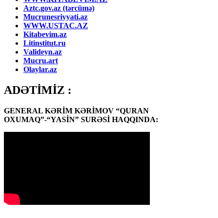
Aztc.gov.az (tərcümə)
Mucrunesriyyati.az
WWW.USTAC.AZ
Kitabevim.az
Litinstitut.ru
Valideyn.az
Mucru.art
Olaylar.az
ADƏTİMİZ :
GENERAL KƏRİM KƏRİMOV “QURAN
OXUMAQ”-“YASİN” SURƏSİ HAQQINDA: