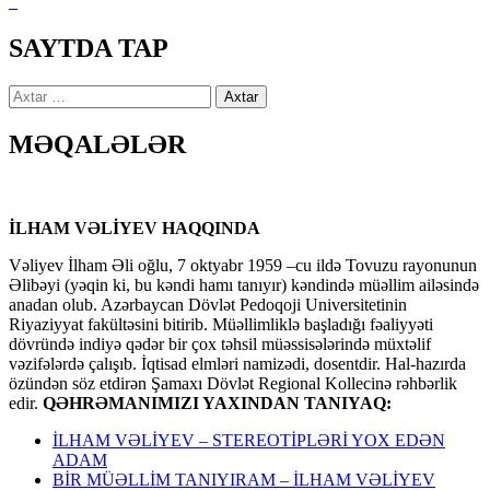
SAYTDA TAP
Axtarış:
MƏQALƏLƏR
İLHAM VƏLİYEV HAQQINDA
Vəliyev İlham Əli oğlu, 7 oktyabr 1959 –cu ildə Tovuzu rayonunun
Əlibəyi (yəqin ki, bu kəndi hamı tanıyır) kəndində müəllim ailəsində
anadan olub. Azərbaycan Dövlət Pedoqoji Universitetinin
Riyaziyyat fakültəsini bitirib. Müəllimliklə başladığı fəaliyyəti
dövründə indiyə qədər bir çox təhsil müəssisələrində müxtəlif
vəzifələrdə çalışıb. İqtisad elmləri namizədi, dosentdir. Hal-hazırda
özündən söz etdirən Şamaxı Dövlət Regional Kollecinə rəhbərlik
edir.
QƏHRƏMANIMIZI YAXINDAN TANIYAQ:
İLHAM VƏLİYEV – STEREOTİPLƏRİ YOX EDƏN
ADAM
BİR MÜƏLLİM TANIYIRAM – İLHAM VƏLİYEV