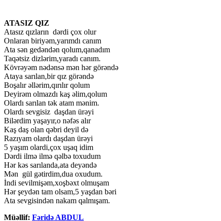
ATASIZ QIZ
Atasız qızların dərdi çox olur
Onlaran biriyəm,yarımdı canım
Ata sən gedəndən qolum,qanadım
Taqətsiz dizlərim,yaradı canım.
Kövrəyəm nədənsə mən hər görəndə
Ataya sarılan,bir qız görəndə
Boşalır əllərim,qırılır qolum
Deyirəm olmazdı kaş əlim,qolum
Olardı sarılan tək atam mənim.
Olardı sevgisiz daşdan ürəyi
Bilərdim yaşayır,o nəfəs alır
Kaş daş olan qəbri deyil də
Razıyam olardı daşdan ürəyi
5 yaşım olardi,çox uşaq idim
Dərdi ilmə ilmə qəlbə toxudum
Hər kəs sarılanda,ata deyəndə
Mən gül gətirdim,dua oxudum.
İndi sevilmişəm,xoşbəxt olmuşam
Hər şeydən tam olsam,5 yaşdan bəri
Ata sevgisindən nakam qalmışam.
Müəllif:
Fəridə ABDUL