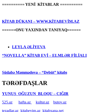
========== YENİ KİTABLAR ==========
KİTAB DÜKANI – WWW.KİTABEVİM.AZ
======ONU YAXINDAN TANIYAQ======
LEYLA ƏLİYEVA
“NOVELLA” KİTAB EVİ – ELMLƏR FİLİALI
Südabə Məmmədova – “Debüt” kitabı
TƏRƏFDAŞLAR
YUNUS OĞUZUN BLOQU – CIĞIR
525.az
hafta.az
kultur.az
butov.az
tezadlar.az
kitabevim.az
kitabxana.net