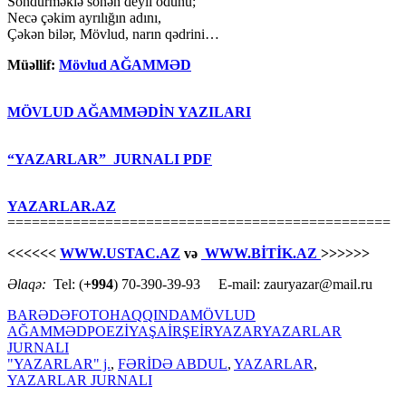
Söndürməklə sönən deyil odunu;
Necə çəkim ayrılığın adını,
Çəkən bilər, Mövlud, narın qədrini…
Müəllif:
Mövlud AĞAMMƏD
MÖVLUD AĞAMMƏDİN YAZILARI
“YAZARLAR” JURNALI PDF
YAZARLAR.AZ
===============================================
<<<<<<
WWW.USTAC.AZ
və
WWW.BİTİK.AZ
>>>>>>
Əlaqə:
Tel: (
+994
) 70-390-39-93 E-mail: zauryazar@mail.ru
BARƏDƏ
FOTO
HAQQINDA
MÖVLUD
AĞAMMƏD
POEZİYA
ŞAİR
ŞEİR
YAZAR
YAZARLAR
JURNALI
"YAZARLAR" j.
,
FƏRİDƏ ABDUL
,
YAZARLAR
,
YAZARLAR JURNALI