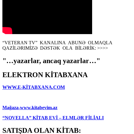
“VETERAN TV” KANALINA ABUNƏ OLMAQLA
QAZİLƏRIMİZƏ DƏSTƏK OLA BİLƏRİK: >>>>
"…yazarlar, ancaq yazarlar…"
ELEKTRON KİTABXANA
WWW.E-KİTABXANA.COM
Mağaza-www.kitabevim.az
“NOVELLA” KİTAB EVİ – ELMLƏR FİLİALI
SATIŞDA OLAN KİTAB: