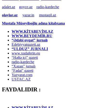
adalet.az
goyce.az
radio-kardeche
olaylar.az
yazar.in
mustaqil.az
Mustafa Müseyiboğlu adına kitabxana
WWW.KİTABEVİM.AZ
WWW.BEYDEMİR.RU
“Ədəbi ovqat” jurnalı
Edebiyyatqazeti.az
“ULDUZ” JURNALI
www.xudaferin.eu
“Həftə içi” qəzeti
radio-kardeche
“Xəzan” jurnalı
“Fədai” qəzeti
Yazyarat.com
USTAC.AZ
FAYDALIDIR :
WWW.KİTABEVİM.AZ