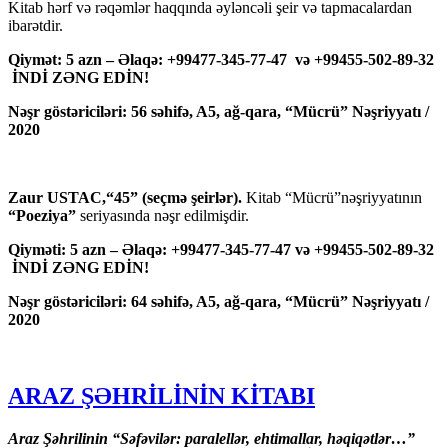
Kitab hərf və rəqəmlər haqqında əyləncəli şeir və tapmacalardan
ibarətdir.
Qiymət: 5 azn – Əlaqə: +99477-345-77-47 və +99455-502-89-32
İNDİ ZƏNG EDİN!
Nəşr göstəriciləri: 56 səhifə, A5, ağ-qara, “Mücrü” Nəşriyyatı /
2020
Zaur USTAC,“45” (seçmə şeirlər).
Kitab “Mücrü”nəşriyyatının
“Poeziya”
seriyasında nəşr edilmişdir.
Qiyməti: 5 azn – Əlaqə: +99477-345-77-47 və +99455-502-89-32
İNDİ ZƏNG EDİN!
Nəşr göstəriciləri: 64 səhifə, A5, ağ-qara, “Mücrü” Nəşriyyatı /
2020
ARAZ ŞƏHRİLİNİN KİTABI
Araz Şəhrilinin “Səfəvilər: paralellər, ehtimallar, həqiqətlər…”