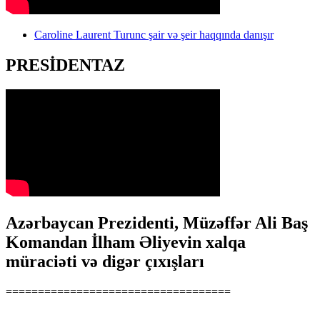
Caroline Laurent Turunc şair və şeir haqqında danışır
PRESİDENTAZ
Azərbaycan Prezidenti, Müzəffər Ali Baş
Komandan İlham Əliyevin xalqa
müraciəti və digər çıxışları
===================================