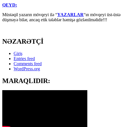
QEYD:
Müstəqil yazarın mövqeyi ilə “
YAZARLAR
“ın mövqeyi üst-üstə
düşməyə bilər, ancaq etik tələblər həmişə gözlənilməlidir!!!
NƏZARƏTÇİ
Giriş
Entries feed
Comments feed
WordPress.org
MARAQLIDIR: