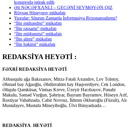
konqresdə iştirak edib
Əli NƏCƏFXANLI – GECƏNİ SEVMƏYƏN QIZ
Rövşən Hüseynov mükafatı
Yuxular: Şüurun Zamanla İnformasiya Rezonansıdırmı?
“İlin mühəndisi” mükafatı
“İlin rəssamı” mükafatı
“İlin müğənnisi” mükafatı
“İlin alimi” mükafatı
“İlin həkimi” mükafatı
REDAKSİYA HEYƏTİ :
FƏXRİ REDAKSİYA HEYƏTİ
Abbasqulu ağa Bakıxanov, Mirzə Fətəli Axundov, Lev Tolstoy,
Əhməd bəy Ağaoğlu, Əbdürrəhim bəy Haqverdiyev, Cek London,
Əliqulu Qəmküsar, Vintsas Kreve, Üzeyir Hacıbəyov, Pənahi
Makulu, Səməd Vurğun, Şəhriyar, Bayram Bayramov, Hüseyn Arif,
Bəxtiyar Vahabzadə, Cabir Novruz, İldırım Əkbəroğlu (Füzuli), Alı
Mustafayev, Mustafa Müseyiboğlu, Ülvi Bünyadzadə…
REDAKSİYA HEYƏTİ