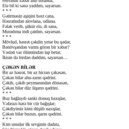
Əhvalını xəbər alıb soranda,
Elə bil ki sənə yaddım, sayarsan.
* * *
Gətirməsin aşiqini bəxt cana,
Həsrətindən alovlana, odlana.
Fələk verib, şükür elə, di sana,
Muradıma indi çatdım, sayarsan.
* * *
Mövlud, həsrət çəkdin yetər bu qədər,
Bənövşəndən varmı görən bir xəbər?
Vəsləti var ölümündən lap betər,
İkisin də birdən daddım, sayarsan…
ÇƏKƏN BİLƏR
Bir az həsrət, bir az hicran çəkəsən,
Çəkən bilər ahu-zarın qədrini.
Çəkib, çəkib peymanından dönəsən,
Çəkən bilər düz ilqarın qədrini.
* * *
Buz bağlayıb sanki donuq baxışlar,
Vəfasızı hərə bir cür bağışlar;
Çəkdiyimiz kimi düşüb naxışlar,
Çəkən bilər buzun, qarın qədrini.
* * *
Kim unudar ilk sevginin dadını,