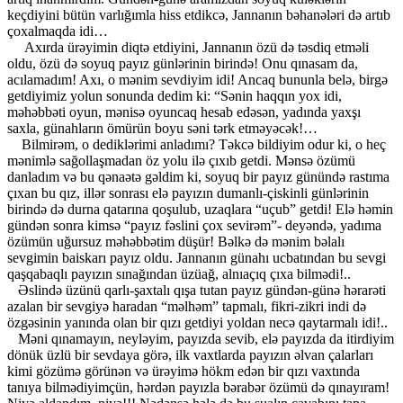
keçdiyini bütün varlığımla hiss etdikcə, Jannanın bəhanələri də artıb
çoxalmaqda idi…
​ ​ ​ ​ ​ Axırda ürəyimin diqtə etdiyini, Jannanın özü də təsdiq etməli
oldu, özü də soyuq payız günlərinin birində! Onu qınasam da,
acılamadım! Axı, o mənim​ sevdiyim idi! Ancaq bununla belə, birgə
getdiyimiz yolun sonunda dedim ki: “Sənin haqqın yox idi,
məhəbbəti oyun, mənisə oyuncaq hesab edəsən, yadında yaxşı
saxla, günahların ömürün boyu səni tərk etməyəcək!…
​ ​ ​ ​ Bilmirəm, o dediklərimi anladımı? Təkcə bildiyim odur ki, o heç
mənimlə sağollaşmadan öz yolu ilə çıxıb getdi. Mənsə özümü
danladım və bu qənaətə gəldim ki, soyuq bir payız günündə rastıma
çıxan bu qız, illər sonrası elə payızın dumanlı-çiskinli günlərinin
birində də durna qatarına qoşulub, uzaqlara “uçub” getdi! Elə həmin
gündən sonra kimsə “payız fəslini çox sevirəm”- deyəndə, yadıma
özümün uğursuz məhəbbətim düşür! Bəlkə də mənim bəlalı
sevgimin baiskarı payız oldu. Jannanın günahı ucbatından bu sevgi
qaşqabaqlı payızın sınağından üzüağ, alnıaçıq çıxa bilmədi!..
​ ​ ​ Əslində üzünü qarlı-şaxtalı qışa tutan payız gündən-günə hərarəti
azalan bir sevgiyə haradan “məlhəm” tapmalı, fikri-zikri indi də
özgəsinin yanında olan bir qızı getdiyi yoldan necə qaytarmalı idi!..
​ ​ ​ Məni qınamayın, neyləyim, payızda sevib, elə payızda da itirdiyim
dönük üzlü bir sevdaya görə, ilk vaxtlarda payızın əlvan çalarları
kimi gözümə görünən və ürəyimə hökm edən bir qızı vaxtında
tanıya bilmədiyimçün, hərdən payızla bərabər özümü də qınayıram!