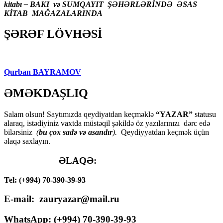
kitabı – BAKI və SUMQAYIT ŞƏHƏRLƏRİNDƏ ƏSAS
KİTAB MAĞAZALARINDA
ŞƏRƏF LÖVHƏSİ
Qurban BAYRAMOV
ƏMƏKDAŞLIQ
Salam olsun! Saytımızda qeydiyatdan keçməklə
“YAZAR”
statusu
alaraq, istədiyiniz vaxtda müstəqil şəkildə öz yazılarınızı dərc edə
bilərsiniz
(
bu çox sadə və asandır
).
Qeydiyyatdan keçmək üçün
əlaqə saxlayın.
ƏLAQƏ:
Tel: (+994) 70-390-39-93
E-mail: zauryazar@mail.ru
WhatsApp: (
+994
) 70-390-39-93