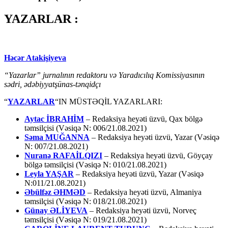
YAZARLAR :
Həcər Atakişiyeva
“Yazarlar” jurnalının redaktoru və Yaradıcılıq Komissiyasının
sədri, ədəbiyyatşünas-tənqidçı
“
YAZARLAR
“IN MÜSTƏQİL YAZARLARI:
Aytac İBRAHİM
– Redaksiya heyəti üzvü, Qax bölgə
təmsilçisi (Vəsiqə N: 006/21.08.2021)
Səma MUĞANNA
– Redaksiya heyəti üzvü, Yazar (Vəsiqə
N: 007/21.08.2021)
Nuranə RAFAİLQIZI
– Redaksiya heyəti üzvü, Göyçay
bölgə təmsilçisi (Vəsiqə N: 010/21.08.2021)
Leyla YAŞAR
– Redaksiya heyəti üzvü, Yazar (Vəsiqə
N:011/21.08.2021)
Əbülfəz ƏHMƏD
– Redaksiya heyəti üzvü, Almaniya
təmsilçisi (Vəsiqə N: 018/21.08.2021)
Günay ƏLİYEVA
– Redaksiya heyəti üzvü, Norveç
təmsilçisi (Vəsiqə N: 019/21.08.2021)