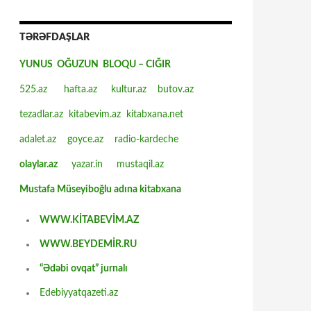
TƏRƏFDAŞLAR
YUNUS OĞUZUN BLOQU – CIĞIR
525.az
hafta.az
kultur.az
butov.az
tezadlar.az
kitabevim.az
kitabxana.net
adalet.az
goyce.az
radio-kardeche
olaylar.az
yazar.in
mustaqil.az
Mustafa Müseyiboğlu adına kitabxana
WWW.KİTABEVİM.AZ
WWW.BEYDEMİR.RU
“Ədəbi ovqat” jurnalı
Edebiyyatqazeti.az