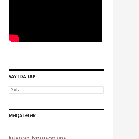
SAYTDA TAP
Axtarış:
MƏQALƏLƏR