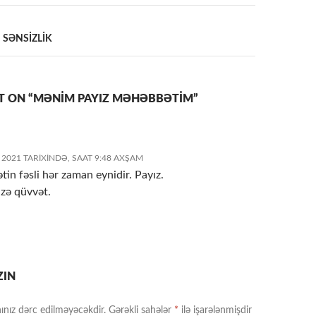
a
 SƏNSİZLİK
 ON “MƏNİM PAYIZ MƏHƏBBƏTİM”
 2021 TARIXINDƏ, SAAT 9:48 AXŞAM
in fəsli hər zaman eynidir. Payız.
zə qüvvət.
ZIN
ınız dərc edilməyəcəkdir.
Gərəkli sahələr
*
ilə işarələnmişdir