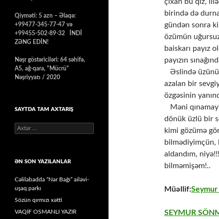
çıxan bu qız, ill
birində də durn
Qiyməti: 5 azn – Əlaqə:
gündən sonra ki
+99477-345-77-47 və
+99455-502-89-32 İNDİ
özümün uğursuz
ZƏNG EDİN!
baiskarı payız 
payızın sınağınd
Nəşr göstəriciləri: 64 səhifə,
A5, ağ-qara, “Mücrü”
​ ​ ​ Əslində üzü
Nəşriyyatı / 2020
azalan bir sevgi
özgəsinin yanınd
​ ​ ​ Məni qınama
SAYTDA TAM AXTARIŞ
dönük üzlü bir s
Axtarış:
kimi gözümə gör
bilmədiyimçün, 
aldandım, niyə!!
ƏN SON YAZILANLAR
bilməmişəm!..
Cəlilabadda “Nar Bağı” ailəvi-
uşaq parkı
Müəllif:
Seymu
Sözün qırmızı xətti
VAQİF OSMANLI YAZIR
SEYMUR SÖNM