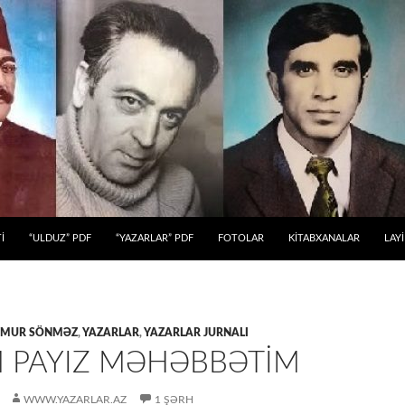
 KEÇ
İ
“ULDUZ” PDF
“YAZARLAR” PDF
FOTOLAR
KİTABXANALAR
LAY
YMUR SÖNMƏZ
,
YAZARLAR
,
YAZARLAR JURNALI
 PAYIZ MƏHƏBBƏTİM
WWW.YAZARLAR.AZ
1 ŞƏRH