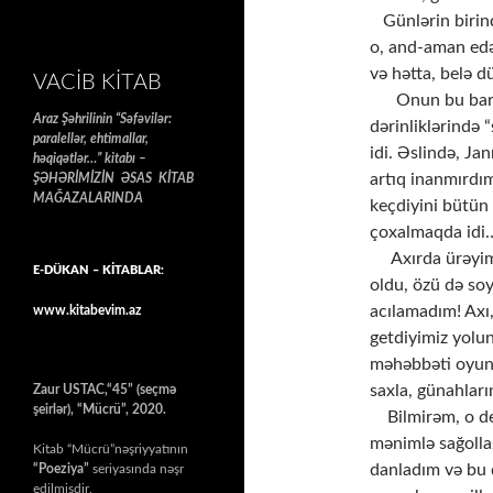
​ ​ ​ Günlərin b
o, and-aman edər
və hətta, belə 
VACIB KITAB
​ ​ ​ ​ ​ ​ Onun 
Araz Şəhrilinin “Səfəvilər:
dərinliklərində
paralellər, ehtimallar,
idi. Əslində, Ja
həqiqətlər…” kitabı –
artıq inanmırdı
ŞƏHƏRİMİZİN ƏSAS KİTAB
MAĞAZALARINDA
keçdiyini bütün 
çoxalmaqda idi
​ ​ ​ ​ ​ Axırda ü
E-DÜKAN – KİTABLAR:
oldu, özü də so
acılamadım! Axı,
www.kitabevim.az
getdiyimiz yolu
məhəbbəti oyun
saxla, günahlar
Zaur USTAC,“45” (seçmə
şeirlər), “Mücrü”, 2020.
​ ​ ​ ​ Bilmirəm,
mənimlə sağolla
Kitab “Mücrü”nəşriyyatının
danladım və bu 
“Poeziya”
seriyasında nəşr
edilmişdir.