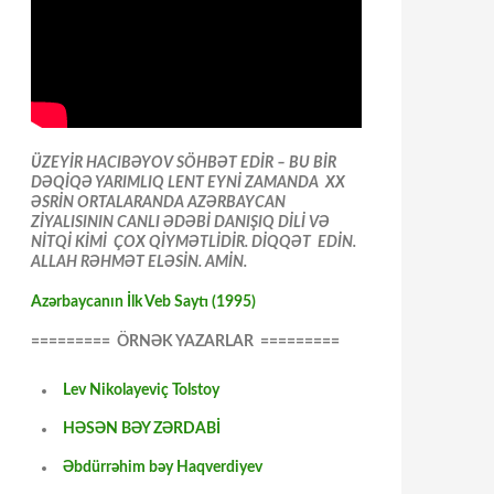
ÜZEYİR HACIBƏYOV SÖHBƏT EDİR – BU BİR
DƏQİQƏ YARIMLIQ LENT EYNİ ZAMANDA XX
ƏSRİN ORTALARANDA AZƏRBAYCAN
ZİYALISININ CANLI ƏDƏBİ DANIŞIQ DİLİ VƏ
NİTQİ KİMİ ÇOX QİYMƏTLİDİR. DİQQƏT EDİN.
ALLAH RƏHMƏT ELƏSİN. AMİN.
Azərbaycanın İlk Veb Saytı (1995)
========= ÖRNƏK YAZARLAR =========
Lev Nikolayeviç Tolstoy
HƏSƏN BƏY ZƏRDABİ
Əbdürrəhim bəy Haqverdiyev