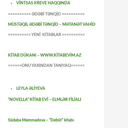
VİNTSAS KREVE HAQQINDA
========== ƏDƏBİ TƏNQİD ==========
MÜSTƏQİL ƏDƏBİ TƏNQİD – MƏTANƏT VAHİD
========== YENİ KİTABLAR ==========
KİTAB DÜKANI – WWW.KİTABEVİM.AZ
======ONU YAXINDAN TANIYAQ======
LEYLA ƏLİYEVA
“NOVELLA” KİTAB EVİ – ELMLƏR FİLİALI
Südabə Məmmədova – “Debüt” kitabı