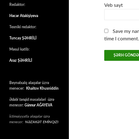
Redaktor:
Veb sayt
Həcər Atakişiyeva
Texniki redaktor:
Save my nam
Tuncay ŞƏHRİLİ
time I comment
Məsul katib:
Araz ŞƏHRİLİ
Beynəlxalq əlaqələr üzrə
menecer:
Khaitov Khusniddin
Ədəbi tənqid məsələləri üzrə
menecer:
Günnur AĞAYEVA
İctimaiyyətlə əlaqələr üzrə
menecer:
NƏZAKƏT EMİNQIZI