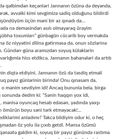
irində qəlbimdən keçənləri Jannanın özünə də deyəndə,
ək, əvvəlki kimi sevgimizə sadiq olduğunu bildirdi
düşündüyüm üçün məni bir az qınadı da…
bu barədə nə deməsindən asılı olmayaraq ürəyim
 “şübhə toxumları” günbəgün cücərib boy verməkdə
nna öz niyyətini dilinə gətirməsə də, onun sözlərinə
m. Gündən-günə aramızdan soyuq küləklərin
varlığımla hiss etdikcə, Jannanın bəhanələri də artıb
…
rəyimin diqtə etdiyini, Jannanın özü də təsdiq etməli
yuq payız günlərinin birində! Onu qınasam da,
 o mənim​ sevdiyim idi! Ancaq bununla belə, birgə
n sonunda dedim ki: “Sənin haqqın yox idi,
, mənisə oyuncaq hesab edəsən, yadında yaxşı
ın ömürün boyu səni tərk etməyəcək!…
 o dediklərimi anladımı? Təkcə bildiyim odur ki, o heç
şmadan öz yolu ilə çıxıb getdi. Mənsə özümü
qənaətə gəldim ki, soyuq bir payız günündə rastıma