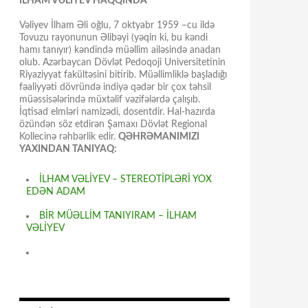
İLHAM VƏLİYEV HAQQINDA
Vəliyev İlham Əli oğlu, 7 oktyabr 1959 –cu ildə
Tovuzu rayonunun Əlibəyi (yəqin ki, bu kəndi
hamı tanıyır) kəndində müəllim ailəsində anadan
olub. Azərbaycan Dövlət Pedoqoji Universitetinin
Riyaziyyat fakültəsini bitirib. Müəllimliklə başladığı
fəaliyyəti dövründə indiyə qədər bir çox təhsil
müəssisələrində müxtəlif vəzifələrdə çalışıb.
İqtisad elmləri namizədi, dosentdir. Hal-hazırda
özündən söz etdirən Şamaxı Dövlət Regional
Kollecinə rəhbərlik edir.
QƏHRƏMANIMIZI
YAXINDAN TANIYAQ:
İLHAM VƏLİYEV – STEREOTİPLƏRİ YOX
EDƏN ADAM
BİR MÜƏLLİM TANIYIRAM – İLHAM
VƏLİYEV