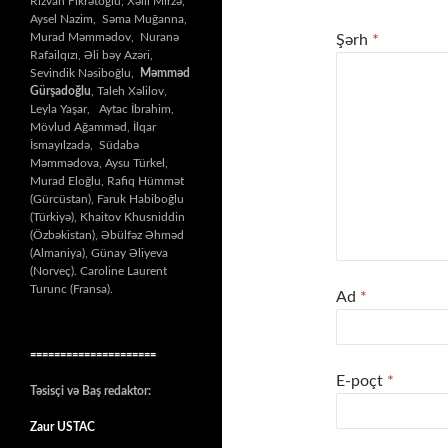
Rizvan Fikrətoğlu, Xəlil Mirzə,
Aysel Nazim, Səma Muğanna,
Murad Məmmədov, Nuranə
Şərh
*
Rafailqızı, Əli bəy Azəri,
Sevindik Nəsiboğlu,
Məmməd
Gürşadoğlu
, Taleh Xəlilov,
Leyla Yaşar, Aytac İbrahim,
Mövlud Ağamməd, İlqar
İsmayılzadə, Südabə
Məmmədova, Aysu Türkel,
Murad Eloğlu, Rafiq Hümmət
(Gürcüstan), Faruk Habiboğlu
(Türkiyə), Khaitov Khusniddin
(Özbəkistan), Əbülfəz Əhməd
(Almaniya), Günay Əliyeva
(Norveç). Caroline Laurent
Turunc (Fransa).
Ad
*
=====================
E-poçt
*
Təsisçi və Baş redaktor:
Zaur USTAC