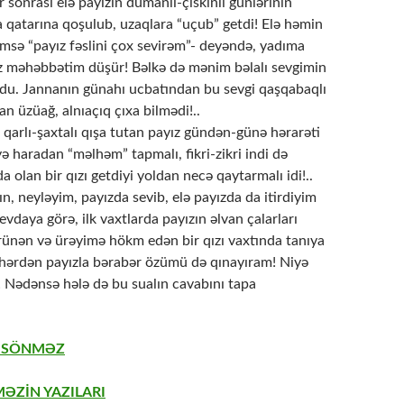
ər sonrası elə payızın dumanlı-çiskinli günlərinin
a qatarına qoşulub, uzaqlara “uçub” getdi! Elə həmin
msə “payız fəslini çox sevirəm”- deyəndə, yadıma
 məhəbbətim düşür! Bəlkə də mənim bəlalı sevgimin
oldu. Jannanın günahı ucbatından bu sevgi qaşqabaqlı
an üzüağ, alnıaçıq çıxa bilmədi!..
nü qarlı-şaxtalı qışa tutan payız gündən-günə hərarəti
yə haradan “məlhəm” tapmalı, fikri-zikri indi də
a olan bir qızı getdiyi yoldan necə qaytarmalı idi!..
yın, neyləyim, payızda sevib, elə payızda da itirdiyim
evdaya görə, ilk vaxtlarda payızın əlvan çalarları
ünən və ürəyimə hökm edən bir qızı vaxtında tanıya
hərdən payızla bərabər özümü də qınayıram! Niyə
! Nədənsə hələ də bu sualın cavabını tapa
r SÖNMƏZ
ƏZİN YAZILARI