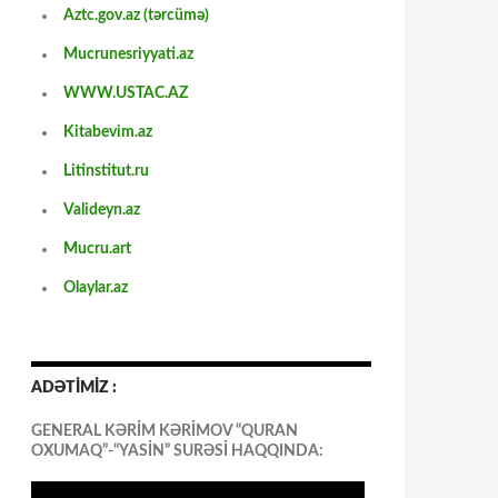
Aztc.gov.az (tərcümə)
Mucrunesriyyati.az
WWW.USTAC.AZ
Kitabevim.az
Litinstitut.ru
Valideyn.az
Mucru.art
Olaylar.az
ADƏTİMİZ :
GENERAL KƏRİM KƏRİMOV “QURAN
OXUMAQ”-“YASİN” SURƏSİ HAQQINDA: