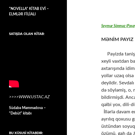
“NOVELLA” KİTAB EVİ –
ELMLƏR FİLİALI
Seymur Sönməz (Paşa
SATIŞDA OLAN KİTAB:
MƏNİM PAYI
​ ​ ​ ​ ​ Payizda
xeyli vaxtdan b
axtarışında idi
yollar uzaq olsa
deyildir. Sevdal
də söyləmiş, o,
>>>>WWW.USTAC.AZ
bildirmişdi. Anc
qəlbi yox, dili-d
Südabə Məmmədova –
​ ​ İllərlə dava
“Debüt” kitabı
ayrılıq qoxusu g
üstündən soyuq 
özümü, gah da 
BU XÜSUSİ KİTABDIR: