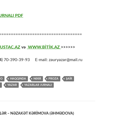
URNALI PDF
===================================
USTAC.AZ
və
WWW.BİTİK.AZ
>>>>>>
4
) 70-390-39-93 E-mail: zauryazar@mail.ru
TO
HAQQINDA
NƏSR
PROZA
ŞAİR
YAZAR
YAZARLAR JURNALI
KLƏR – NƏZAKƏT KƏRİMOVA (ƏHMƏDOVA)