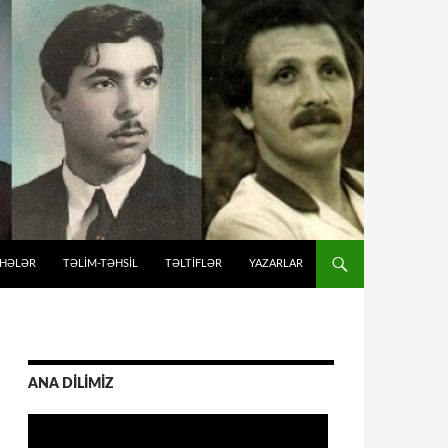
İHƏLƏR
TƏLIM-TƏHSIL
TƏLTİFLƏR
YAZARLAR
ANA DİLİMİZ