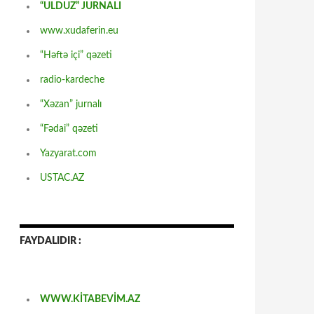
“ULDUZ” JURNALI
www.xudaferin.eu
“Həftə içi” qəzeti
radio-kardeche
“Xəzan” jurnalı
“Fədai” qəzeti
Yazyarat.com
USTAC.AZ
FAYDALIDIR :
WWW.KİTABEVİM.AZ