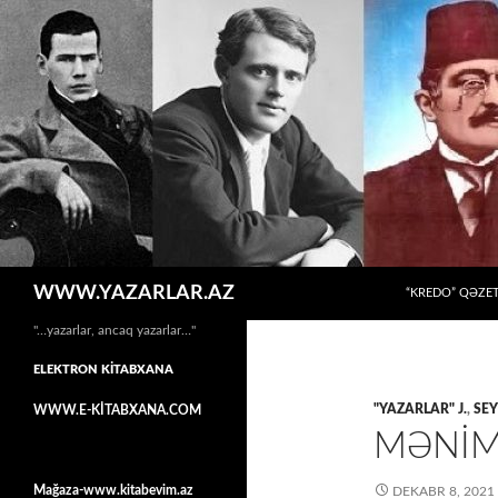
MÜHTƏVIYYATA
Axtar
WWW.YAZARLAR.AZ
“KREDO” QƏZET
"…yazarlar, ancaq yazarlar…"
ELEKTRON KİTABXANA
"YAZARLAR" J.
,
SE
WWW.E-KİTABXANA.COM
MƏNİM
Mağaza-www.kitabevim.az
DEKABR 8, 2021