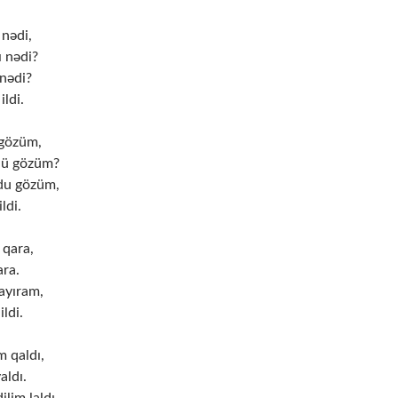
 nədi,
ı nədi?
nədi?
ildi.
 gözüm,
dü gözüm?
du gözüm,
ldi.
 qara,
ara.
ayıram,
ildi.
 qaldı,
aldı.