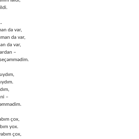
lim laldı,
ldi.
…
an da var,
man da var,
an da var,
lardan –
 seçəmmədim.
sıydım,
sıydım.
ydım,
ni –
içəmmədim.
abım çox,
abım yox.
vabım çox,