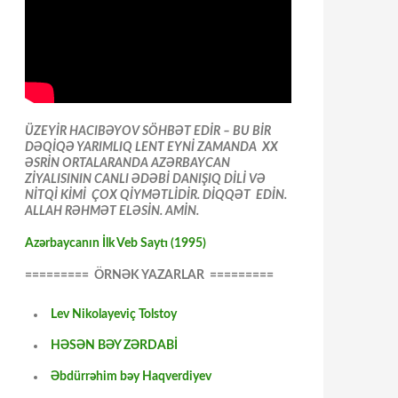
ÜZEYİR HACIBƏYOV SÖHBƏT EDİR – BU BİR
DƏQİQƏ YARIMLIQ LENT EYNİ ZAMANDA XX
ƏSRİN ORTALARANDA AZƏRBAYCAN
ZİYALISININ CANLI ƏDƏBİ DANIŞIQ DİLİ VƏ
NİTQİ KİMİ ÇOX QİYMƏTLİDİR. DİQQƏT EDİN.
ALLAH RƏHMƏT ELƏSİN. AMİN.
Azərbaycanın İlk Veb Saytı (1995)
========= ÖRNƏK YAZARLAR =========
Lev Nikolayeviç Tolstoy
HƏSƏN BƏY ZƏRDABİ
Əbdürrəhim bəy Haqverdiyev