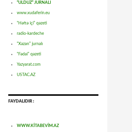
“ULDUZ” JURNALI
www.xudaferin.eu
“Həftə içi” qəzeti
radio-kardeche
“Xəzan” jurnalı
“Fədai” qəzeti
Yazyarat.com
USTAC.AZ
FAYDALIDIR :
WWW.KİTABEVİM.AZ