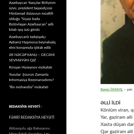
Azərbaycan Yazıçılar Birliyinin
üzvü, prezident təqaüdçüsü
Mirdaməd Əzizovun müəllifi
olduğu “Siyasi İradə
Bütövləşən Azərbaycan” adlı
kitab işıq üzü gördü
Azərbaycanlı tədqiqatçı
Aybəniz Haşımova beynəlxalq
elmi konqresdə iştirak edib
Əli NƏCƏFXANLI – GECƏNİ
SEVMƏYƏN QIZ
Rövşən Hüseynov mükafatı
Yuxular: Şüurun Zamanla
İnformasiya Rezonansıdırmı?
“İlin mühəndisi” mükafatı
Ramiz İSMAYIL
– şair.
ƏLLİ İLDİ
REDAKSİYA HEYƏTİ :
Könlüm viran, q
Yar, gəzirəm əlli 
FƏXRİ REDAKSİYA HEYƏTİ
Xəstə düşən dər
Abbasqulu ağa Bakıxanov,
Qar gəzirəm əlli 
Mirzə Fətəli Axundov, Lev