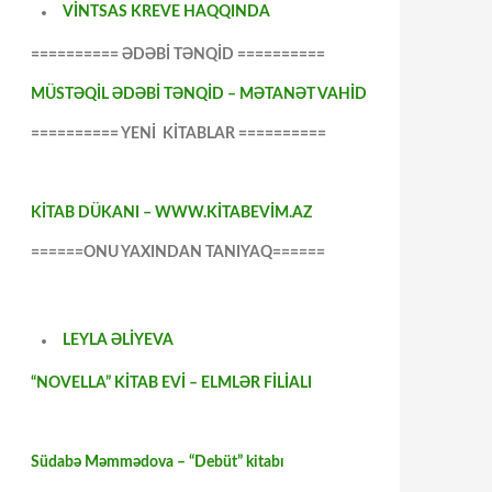
VİNTSAS KREVE HAQQINDA
========== ƏDƏBİ TƏNQİD ==========
MÜSTƏQİL ƏDƏBİ TƏNQİD – MƏTANƏT VAHİD
========== YENİ KİTABLAR ==========
KİTAB DÜKANI – WWW.KİTABEVİM.AZ
======ONU YAXINDAN TANIYAQ======
LEYLA ƏLİYEVA
“NOVELLA” KİTAB EVİ – ELMLƏR FİLİALI
Südabə Məmmədova – “Debüt” kitabı