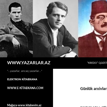
MÜHTƏVIYYATA
Axtar
WWW.YAZARLAR.AZ
“KREDO” QƏZET
"…yazarlar, ancaq yazarlar…"
ELEKTRON KİTABXANA
WWW.E-KİTABXANA.COM
Günlük arxivlər
Mağaza-www.kitabevim.az