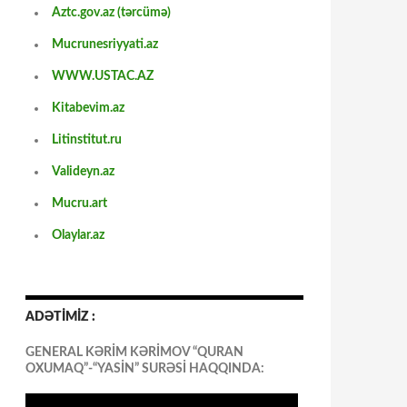
Aztc.gov.az (tərcümə)
Mucrunesriyyati.az
WWW.USTAC.AZ
Kitabevim.az
Litinstitut.ru
Valideyn.az
Mucru.art
Olaylar.az
ADƏTİMİZ :
GENERAL KƏRİM KƏRİMOV “QURAN
OXUMAQ”-“YASİN” SURƏSİ HAQQINDA: