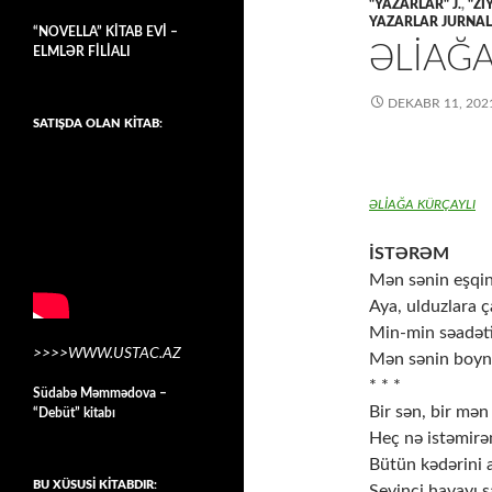
"YAZARLAR" J.
,
"Zİ
YAZARLAR JURNAL
“NOVELLA” KİTAB EVİ –
ƏLİAĞA
ELMLƏR FİLİALI
DEKABR 11, 202
SATIŞDA OLAN KİTAB:
ƏLİAĞA KÜRÇAYLI
İSTƏRƏM
Mən sənin eşqi
Aya, ulduzlara 
Min-min səadət
>>>>WWW.USTAC.AZ
Mən sənin boyn
* * *
Südabə Məmmədova –
Bir sən, bir mən
“Debüt” kitabı
Heç nə istəmirə
Bütün kədərini a
BU XÜSUSİ KİTABDIR:
Sevinci havayı 