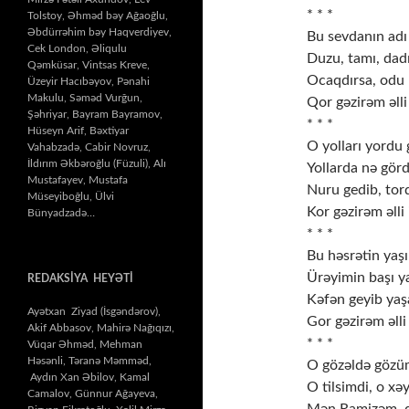
* * *
Tolstoy, Əhməd bəy Ağaoğlu,
Əbdürrəhim bəy Haqverdiyev,
Bu sevdanın adı
Cek London, Əliqulu
Duzu, tamı, dad
Qəmküsar, Vintsas Kreve,
Ocaqdırsa, odu 
Üzeyir Hacıbəyov, Pənahi
Makulu, Səməd Vurğun,
Qor gəzirəm əlli 
Şəhriyar, Bayram Bayramov,
* * *
Hüseyn Arif, Bəxtiyar
O yolları yordu
Vahabzadə, Cabir Novruz,
İldırım Əkbəroğlu (Füzuli), Alı
Yollarda nə gör
Mustafayev, Mustafa
Nuru gedib, tor
Müseyiboğlu, Ülvi
Kor gəzirəm əlli i
Bünyadzadə…
* * *
Bu həsrətin yaşı
Ürəyimin başı y
REDAKSİYA HEYƏTİ
Kəfən geyib yaş
Ayətxan Ziyad (İsgəndərov),
Gor gəzirəm əlli 
Akif Abbasov, Mahirə Nağıqızı,
* * *
Vüqar Əhməd, Mehman
Həsənli, Təranə Məmməd,
O gözəldə gözüm
Aydın Xan Əbilov, Kamal
O tilsimdi, o xəy
Camalov, Günnur Ağayeva,