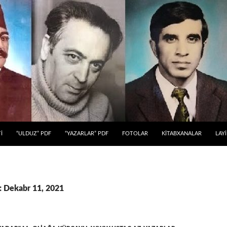
 KEÇ
İ
“ULDUZ” PDF
“YAZARLAR” PDF
FOTOLAR
KİTABXANALAR
LAY
: Dekabr 11, 2021