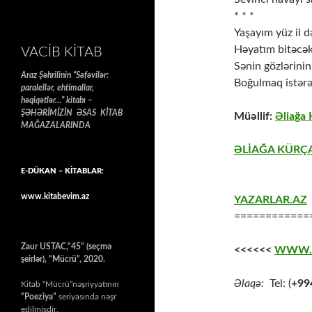
* * *
Yaşayım yüz il d
Həyatım bitəcə
VACIB KITAB
Sənin gözlərinin
Araz Şəhrilinin “Səfəvilər:
Boğulmaq istər
paralellər, ehtimallar,
həqiqətlər…” kitabı –
ŞƏHƏRİMİZİN ƏSAS KİTAB
Müəllif:
Əliağa
MAĞAZALARINDA
ƏLİAĞA KÜRÇA
E-DÜKAN – KİTABLAR:
www.kitabevim.az
YAZARLAR.AZ
============
Zaur USTAC,“45” (seçmə
<<<<<<
WWW.
şeirlər), “Mücrü”, 2020.
Əlaqə:
Tel: (
+99
Kitab “Mücrü”nəşriyyatının
“Poeziya”
seriyasında nəşr
edilmişdir.