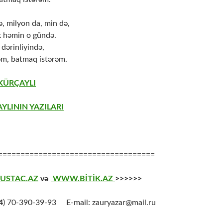
ə, milyon da, min də,
k həmin o gündə.
 dərinliyində,
əm, batmaq istərəm.
 KÜRÇAYLI
YLININ YAZILARI
===================================
USTAC.AZ
və
WWW.BİTİK.AZ
>>>>>>
4
) 70-390-39-93 E-mail: zauryazar@mail.ru