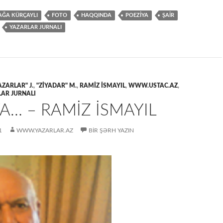
AĞA KÜRÇAYLI
FOTO
HAQQINDA
POEZİYA
ŞAİR
YAZARLAR JURNALI
AZARLAR" J.
,
"ZİYADAR" M.
,
RAMİZ İSMAYIL
,
WWW.USTAC.AZ
,
AR JURNALI
A… – RAMİZ İSMAYIL
1
WWW.YAZARLAR.AZ
BIR ŞƏRH YAZIN