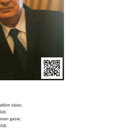
əlbim talan,
ildi.
man gəzər,
ildi.