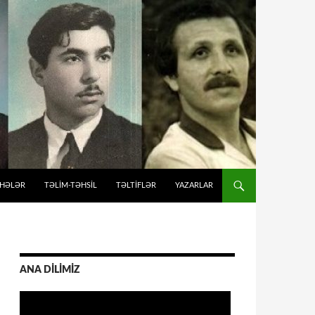
İHƏLƏR
TƏLIM-TƏHSIL
TƏLTİFLƏR
YAZARLAR
ANA DİLİMİZ