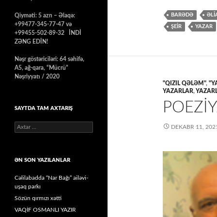
BARƏDƏ
ƏLİ
Qiyməti: 5 azn – Əlaqə:
+99477-345-77-47 və
ŞEİR
YAZAR
+99455-502-89-32 İNDİ
ZƏNG EDİN!
Nəşr göstəriciləri: 64 səhifə,
A5, ağ-qara, “Mücrü”
Nəşriyyatı / 2020
"QIZIL QƏLƏM"
,
"Y
YAZARLAR
,
YAZARL
POEZİY
SAYTDA TAM AXTARIŞ
Axtarış:
DEKABR 11, 202
ƏN SON YAZILANLAR
Cəlilabadda “Nar Bağı” ailəvi-
uşaq parkı
Sözün qırmızı xətti
VAQİF OSMANLI YAZIR