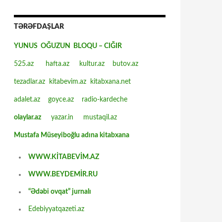
TƏRƏFDAŞLAR
YUNUS OĞUZUN BLOQU – CIĞIR
525.az
hafta.az
kultur.az
butov.az
tezadlar.az
kitabevim.az
kitabxana.net
adalet.az
goyce.az
radio-kardeche
olaylar.az
yazar.in
mustaqil.az
Mustafa Müseyiboğlu adına kitabxana
WWW.KİTABEVİM.AZ
WWW.BEYDEMİR.RU
“Ədəbi ovqat” jurnalı
Edebiyyatqazeti.az