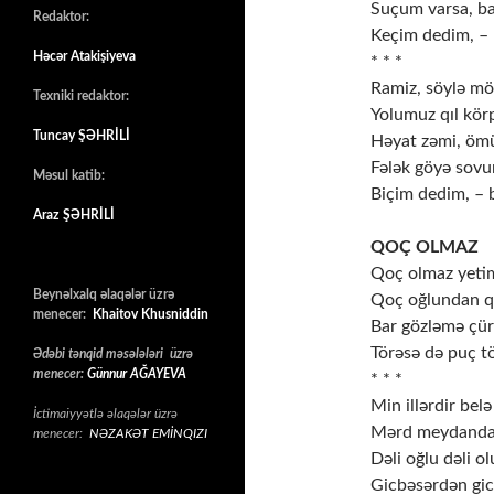
Suçum varsa, ba
Redaktor:
Keçim dedim, –
Həcər Atakişiyeva
* * *
Ramiz, söylə mö
Texniki redaktor:
Yolumuz qıl kör
Tuncay ŞƏHRİLİ
Həyat zəmi, ömü
Fələk göyə sov
Məsul katib:
Biçim dedim, –
Araz ŞƏHRİLİ
QOÇ OLMAZ
Qoç olmaz yeti
Beynəlxalq əlaqələr üzrə
Qoç oğlundan q
menecer:
Khaitov Khusniddin
Bar gözləmə çü
Törəsə də puç tö
Ədəbi tənqid məsələləri üzrə
menecer:
Günnur AĞAYEVA
* * *
Min illərdir belə
İctimaiyyətlə əlaqələr üzrə
Mərd meydanda b
menecer:
NƏZAKƏT EMİNQIZI
Dəli oğlu dəli ol
Gicbəsərdən gic