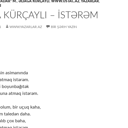
YADAR" M.
,
ƏLİAĞA KÜRÇAYLI
,
WWW.USTAC.AZ
,
YAZARLAR
,
I
 KÜRÇAYLI – İSTƏRƏM
1
WWW.YAZARLAR.AZ
BIR ŞƏRH YAZIN
nin asimanında
çatmaq istərəm.
i boyunbağıtək
una atmaq istərəm.
 olum, bir uçuq kaha,
m taledən daha.
lıb çox baha,
satmaq istərəm.