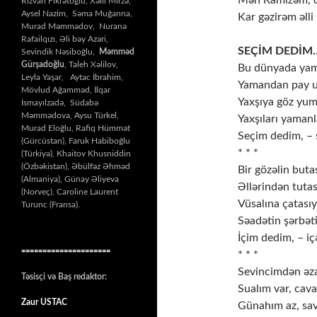
Mən Ramizəm, di
Rizvan Fikrətoğlu, Xəlil Mirzə,
Aysel Nazim, Səma Muğanna,
Kar gəzirəm əlli i
Murad Məmmədov, Nuranə
Rafailqızı, Əli bəy Azəri,
SEÇİM DEDİM
Sevindik Nəsiboğlu,
Məmməd
Gürşadoğlu
, Taleh Xəlilov,
Bu dünyada yam
Leyla Yaşar, Aytac İbrahim,
Yamandan pay u
Mövlud Ağamməd, İlqar
Yaxşıya göz yum
İsmayılzadə, Südabə
Məmmədova, Aysu Türkel,
Yaxşıları yaman
Murad Eloğlu, Rafiq Hümmət
Seçim dedim, –
(Gürcüstan), Faruk Habiboğlu
* * *
(Türkiyə), Khaitov Khusniddin
(Özbəkistan), Əbülfəz Əhməd
Bir gözəlin buta
(Almaniya), Günay Əliyeva
Əllərindən tuta
(Norveç). Caroline Laurent
Vüsalına çatası
Turunc (Fransa).
Səadətin şərbəti
İçim dedim, – 
=====================
* * *
Sevincimdən əz
Təsisçi və Baş redaktor:
Sualım var, cav
Zaur USTAC
Günahım az, sa