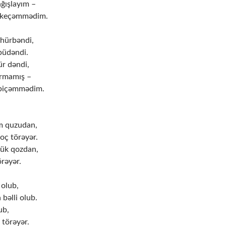
ğışlayım –
 keçəmmədim.
hürbəndi,
püdəndi.
r dəndi,
urmamış –
 biçəmmədim.
m quzudan,
oç törəyər.
rük qozdan,
rəyər.
 olub,
əlli olub.
ub,
 törəyər.