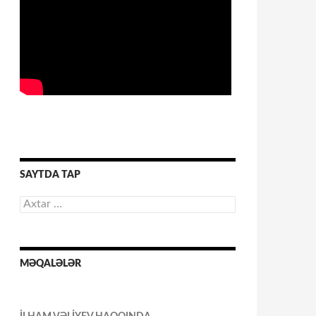
SAYTDA TAP
Axtarış:
MƏQALƏLƏR