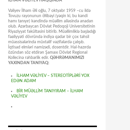
İLHAM VƏLİYEV HAQQINDA
Vəliyev İlham Əli oğlu, 7 oktyabr 1959 –cu ildə
Tovuzu rayonunun Əlibəyi (yəqin ki, bu kəndi
hamı tanıyır) kəndində müəllim ailəsində anadan
olub. Azərbaycan Dövlət Pedoqoji Universitetinin
Riyaziyyat fakültəsini bitirib. Müəllimliklə başladığı
fəaliyyəti dövründə indiyə qədər bir çox təhsil
müəssisələrində müxtəlif vəzifələrdə çalışıb.
İqtisad elmləri namizədi, dosentdir. Hal-hazırda
özündən söz etdirən Şamaxı Dövlət Regional
Kollecinə rəhbərlik edir.
QƏHRƏMANIMIZI
YAXINDAN TANIYAQ:
İLHAM VƏLİYEV – STEREOTİPLƏRİ YOX
EDƏN ADAM
BİR MÜƏLLİM TANIYIRAM – İLHAM
VƏLİYEV