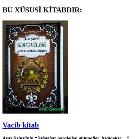
BU XÜSUSİ KİTABDIR:
Vacib kitab
Araz Şəhrilinin “Səfəvilər: paralellər, ehtimallar, həqiqətlər…”