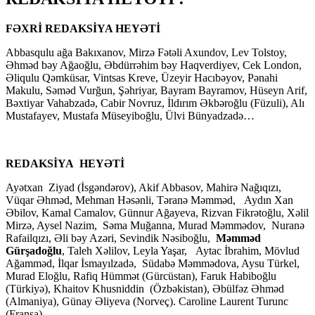
FƏXRİ REDAKSİYA HEYƏTİ
Abbasqulu ağa Bakıxanov, Mirzə Fətəli Axundov, Lev Tolstoy,
Əhməd bəy Ağaoğlu, Əbdürrəhim bəy Haqverdiyev, Cek London,
Əliqulu Qəmküsar, Vintsas Kreve, Üzeyir Hacıbəyov, Pənahi
Makulu, Səməd Vurğun, Şəhriyar, Bayram Bayramov, Hüseyn Arif,
Bəxtiyar Vahabzadə, Cabir Novruz, İldırım Əkbəroğlu (Füzuli), Alı
Mustafayev, Mustafa Müseyiboğlu, Ülvi Bünyadzadə…
REDAKSİYA HEYƏTİ
Ayətxan Ziyad (İsgəndərov), Akif Abbasov, Mahirə Nağıqızı,
Vüqar Əhməd, Mehman Həsənli, Təranə Məmməd, Aydın Xan
Əbilov, Kamal Camalov, Günnur Ağayeva, Rizvan Fikrətoğlu, Xəlil
Mirzə, Aysel Nazim, Səma Muğanna, Murad Məmmədov, Nuranə
Rafailqızı, Əli bəy Azəri, Sevindik Nəsiboğlu,
Məmməd
Gürşadoğlu
, Taleh Xəlilov, Leyla Yaşar, Aytac İbrahim, Mövlud
Ağamməd, İlqar İsmayılzadə, Südabə Məmmədova, Aysu Türkel,
Murad Eloğlu, Rafiq Hümmət (Gürcüstan), Faruk Habiboğlu
(Türkiyə), Khaitov Khusniddin (Özbəkistan), Əbülfəz Əhməd
(Almaniya), Günay Əliyeva (Norveç). Caroline Laurent Turunc
(Fransa).