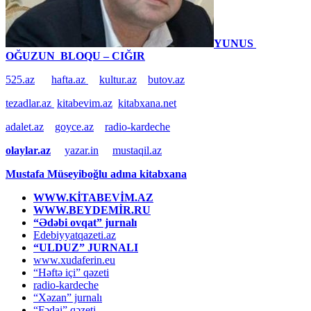
YUNUS
OĞUZUN BLOQU – CIĞIR
525.az
hafta.az
kultur.az
butov.az
tezadlar.az
kitabevim.az
kitabxana.net
adalet.az
goyce.az
radio-kardeche
olaylar.az
yazar.in
mustaqil.az
Mustafa Müseyiboğlu adına kitabxana
WWW.KİTABEVİM.AZ
WWW.BEYDEMİR.RU
“Ədəbi ovqat” jurnalı
Edebiyyatqazeti.az
“ULDUZ” JURNALI
www.xudaferin.eu
“Həftə içi” qəzeti
radio-kardeche
“Xəzan” jurnalı
“Fədai” qəzeti