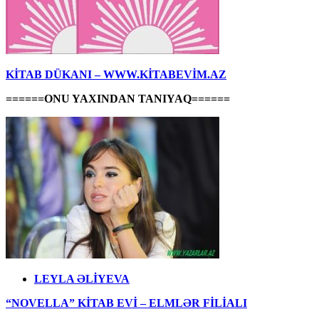
KİTAB DÜKANI – WWW.KİTABEVİM.AZ
======ONU YAXINDAN TANIYAQ======
LEYLA ƏLİYEVA
“NOVELLA” KİTAB EVİ – ELMLƏR FİLİALI