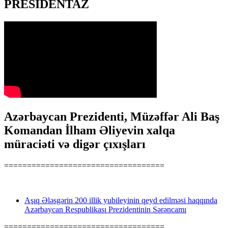
PRESİDENTAZ
Azərbaycan Prezidenti, Müzəffər Ali Baş
Komandan İlham Əliyevin xalqa
müraciəti və digər çıxışları
===================================
Aşıq Ələsgərin 200 illik yubileyinin qeyd edilməsi haqqında
Azərbaycan Respublikası Prezidentinin Sərəncamı
===================================