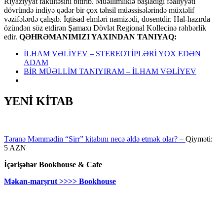
Riyaziyyat fakültəsini bitirib. Müəllimliklə başladığı fəaliyyəti
dövründə indiyə qədər bir çox təhsil müəssisələrində müxtəlif
vəzifələrdə çalışıb. İqtisad elmləri namizədi, dosentdir. Hal-hazırda
özündən söz etdirən Şamaxı Dövlət Regional Kollecinə rəhbərlik
edir.
QƏHRƏMANIMIZI YAXINDAN TANIYAQ:
İLHAM VƏLİYEV – STEREOTİPLƏRİ YOX EDƏN
ADAM
BİR MÜƏLLİM TANIYIRAM – İLHAM VƏLİYEV
YENİ KİTAB
Təranə Məmmədin “Sirr” kitabını necə əldə etmək olar? –
Qiyməti:
5 AZN
İçərişəhər Bookhouse & Cafe
Məkan-marşrut >>>> Bookhouse