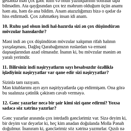
gedəndə mən çox gənc idim və onun yazdıqlarının sonralar tapa
bilmədim. Ata qayğısından çox tez məhrum olduğum üçün anamı
həm ata, həm də ana bildim. Anam atazızlığımızı bizə o qədər də
hiss etdirmədi. Çox zəhmətkeş insan idi anam.
10. Ruhu şad olsun indi hal-hazırda sizi ən çox düşündürən
mövzular hansılardır?
Məni indi ən çox düşündürən mövzular xalqımın rifah halının
yaxşılaşması, Dağlıq Qarabağımızın ruslardan və erməni
daşnaqlarından azad olmasıdır. İnanın ki, bu mövzular mənim ən
yaralı yerimdir.
11. Bilirsiniz indi nəşiryyatların sayı hesabsızdır özəlliklə
işlədiyiniz nəşiryyatlar var qane edir sizi nəşiryyatlar?
Sizinlə tam razıyam.
Mən kitablarımı ayrı ayrı nəşiriyyatlarda çap etdirmişəm. Ona görə
bu sualınıza çətinlik çəkirəm cavab verməyə.
12. Gənc yazarlar necə bir şair kimi sizi qane edirmi? Yoxsa
sadəcə söz xətrinə yazırlar?
Gənc yazarlar arasında çox istedadlı gənclərimiz var. Sizə deyim ki,
bir deyim var deyərlər ki, heç kim anadan doğulanda Molla Pənah
doğulmur. İnanıram ki, gənclərimiz söz xətrinə yazmırlar. Qızılı nə