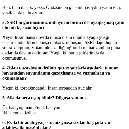
Bəli, həm də çox yaxşı. Öhdəsindən gələ bilməsəydim yəqin ki, o
vəzifələrdə qalmazdım.
3. SSRİ ni görmüsünüz indi iyirmi birinci illə ayaqlaşmaq çətin
olmadı ki, sizin üçün?
Xeyir, İnsan hansı dövrdə olursa olsun onunla ayaqlaşmağı
bacarmalıdır. Mən həmişə mübariz olmuşam. SSRİ dağıldıqdan
sonra xalqımın, Vətənimin azadlığı uğrunda mübarizəmi bu günə
qədər də davam etdirirəm. Yəqin ki, bunu şeirlərimdə də
oxumusunuz.
4. Əslən qazaxlıyam dediniz qazax şairlərlə aşıqlarla tanınır
havasından suyundanmı qazaxlısansa ya yazmalısan ya
oxumalısan?
Yəqin ki, torpağındandı. İnsan torpaqdan güc alır.
5. Ailə də neçə uşaq idiniz? Dilguşə xanım…
Üç bacıyıq, mən böyük bacıyam.
İki bacım ekizdilər.
6. Evdə bir ədəbiyyaçı sizsiniz yoxsa sizdən başqada var
ədəbiyyatla məşğul olan?