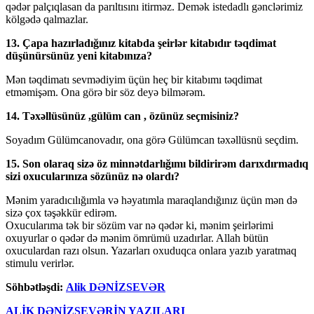
qədər palçıqlasan da parıltısını itirməz. Demək istedadlı gənclərimiz
kölgədə qalmazlar.
13. Çapa hazırladığınız kitabda şeirlər kitabıdır təqdimat
düşünürsünüz yeni kitabınıza?
Mən təqdimatı sevmədiyim üçün heç bir kitabımı təqdimat
etməmişəm. Ona görə bir söz deyə bilmərəm.
14. Təxəllüsünüz ,gülüm can , özünüz seçmisiniz?
Soyadım Gülümcanovadır, ona görə Gülümcan təxəllüsnü seçdim.
15. Son olaraq sizə öz minnətdarlığımı bildirirəm darıxdırmadıq
sizi oxucularınıza sözünüz nə olardı?
Mənim yaradıcılığımla və həyatımla maraqlandığınız üçün mən də
sizə çox təşəkkür edirəm.
Oxucularıma tək bir sözüm var nə qədər ki, mənim şeirlərimi
oxuyurlar o qədər də mənim ömrümü uzadırlar. Allah bütün
oxuculardan razı olsun. Yazarları oxuduqca onlara yazıb yaratmaq
stimulu verirlər.
Söhbətləşdi:
Alik DƏNİZSEVƏR
ALİK DƏNİZSEVƏRİN YAZILARI