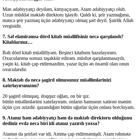
Mən ədəbiyyatçı deyiləm, kimyaçıyam, Atam ədəbiyyatçı olub.
Uzun müddət məktəb direktoru işləyib. Qaldı ki, şeir yazmağıma,
məncə şeir yazmaq üçün ədəbiyyatçı olmaq şərt deyil. Şairlik Allah
vergisidir.
7. Səf eləmirəmsə dörd kitab müəllifisiniz necə qarşılandı?
Kitablarınız…
Bəli dörd kitab müəllifiyəm. Beşinci kitabımı hazırlayıram.
Oxucularıma sonsuz təşəkkür edirəm. müsbət qarşılanmasaydı,
yəqin ki, kitab çap etdirməzdim. yazar üçün ən önəmli olan onun
oxucularıdır.
8. Məktəb də necə şagird olmusunuz müəllimlərinizi
xatırlayırsınızmı?
20 şagird olmuşuq. doqquz oğlan, on bir qız.
bütün müəllimlərimi xatırlayıram. onların hamsının xatirəsi mənim
üçün çox əzizdir. qazandığım bütün uğurlar üçün onlara borcluyam.
9. Atanız həm ədəbiyyatçı həm də məktəb direktoru olduğunu
dediniz evdə necə biri idi atanız yazırdı yoxsa?
Atamın da şeirləri var idi. Amma çap etdirməmişdi. Atam rəhmətə