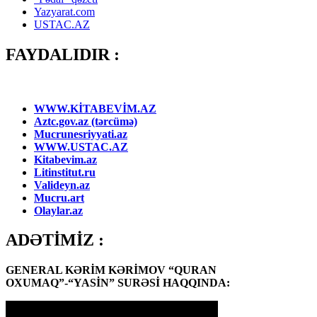
Yazyarat.com
USTAC.AZ
FAYDALIDIR :
WWW.KİTABEVİM.AZ
Aztc.gov.az (tərcümə)
Mucrunesriyyati.az
WWW.USTAC.AZ
Kitabevim.az
Litinstitut.ru
Valideyn.az
Mucru.art
Olaylar.az
ADƏTİMİZ :
GENERAL KƏRİM KƏRİMOV “QURAN
OXUMAQ”-“YASİN” SURƏSİ HAQQINDA: