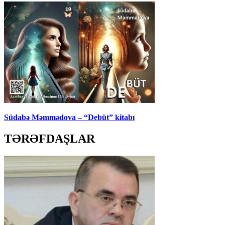
Südabə Məmmədova – “Debüt” kitabı
TƏRƏFDAŞLAR