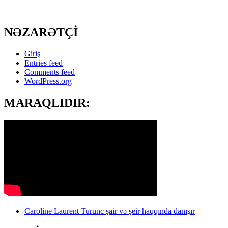
NƏZARƏTÇİ
Giriş
Entries feed
Comments feed
WordPress.org
MARAQLIDIR:
Caroline Laurent Turunc şair və şeir haqqında danışır