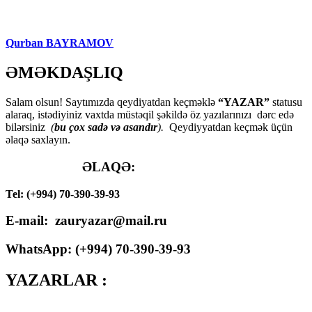
Qurban BAYRAMOV
ƏMƏKDAŞLIQ
Salam olsun! Saytımızda qeydiyatdan keçməklə
“YAZAR”
statusu
alaraq, istədiyiniz vaxtda müstəqil şəkildə öz yazılarınızı dərc edə
bilərsiniz
(
bu çox sadə və asandır
).
Qeydiyyatdan keçmək üçün
əlaqə saxlayın.
ƏLAQƏ:
Tel: (+994) 70-390-39-93
E-mail: zauryazar@mail.ru
WhatsApp: (
+994
) 70-390-39-93
YAZARLAR :