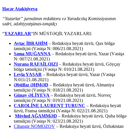
Həcər Atakişiyeva
“Yazarlar” jurnalının redaktoru və Yaradıcılıq Komissiyasının
sədri, ədəbiyyatşünas-tənqidçı
“
YAZARLAR
“IN MÜSTƏQİL YAZARLARI:
Aytac İBRAHİM
– Redaksiya heyəti üzvü, Qax bölgə
təmsilçisi (Vəsiqə N: 006/21.08.2021)
Səma MUĞANNA
– Redaksiya heyəti üzvü, Yazar (Vəsiqə
N: 007/21.08.2021)
Nuranə RAFAİLQIZI
– Redaksiya heyəti üzvü, Göyçay
bölgə təmsilçisi (Vəsiqə N: 010/21.08.2021)
Leyla YAŞAR
– Redaksiya heyəti üzvü, Yazar (Vəsiqə
N:011/21.08.2021)
Əbülfəz ƏHMƏD
– Redaksiya heyəti üzvü, Almaniya
təmsilçisi (Vəsiqə N: 018/21.08.2021)
Günay ƏLİYEVA
– Redaksiya heyəti üzvü, Norveç
təmsilçisi (Vəsiqə N: 019/21.08.2021)
CAROLİNE LAURENT TURUNC
– Redaksiya heyəti
üzvü, Fransa təmsilçisi (Vəsiqə N: 022/21.08.2021)
Mövlud AĞAMMƏD
– Redaksiya heyəti üzvü, Quba bölgə
təmsilçisi (Vəsiqə N: 023/21.08.2021)
Cihangir NOMOZOV
– Redaksiya heyəti üzvü, Özbəkistan