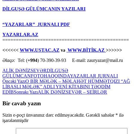
DİLGUŞƏ GÜLÜMCANIN YAZILARI
“YAZARLAR” JURNALI PDF
YAZARLAR.AZ
===============================================
<<<<<<
WWW.USTAC.AZ
və
WWW.BİTİK.AZ
>>>>>>
Əlaqə:
Tel: (
+994
) 70-390-39-93 E-mail: zauryazar@mail.ru
ALİK DƏNİZSEVƏR
DİLGUŞƏ
GÜLÜMCAN
FOTO
HAQQINDA
YAZARLAR JURNALI
Yazılar
Öncəki Yazı
O BİR MƏLƏK – MƏLAHƏT HÜMMƏTQIZI “AĞ
LİBASLI MƏLƏK” ADLI YENİ KİTABINI TƏQDİM
üzrə
EDİB
Sonrakı Yazı
ALİK DƏNİZSEVƏR – ŞEİRLƏR
naviqasiya
Bir cavab yazın
Sizin e-poçt ünvanınız dərc edilməyəcəkdir.
Gərəkli sahələr
*
ilə
işarələnmişdir