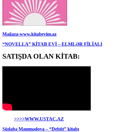
Mağaza-www.kitabevim.az
“NOVELLA” KİTAB EVİ – ELMLƏR FİLİALI
SATIŞDA OLAN KİTAB:
>>>>WWW.USTAC.AZ
Südabə Məmmədova – “Debüt” kitabı