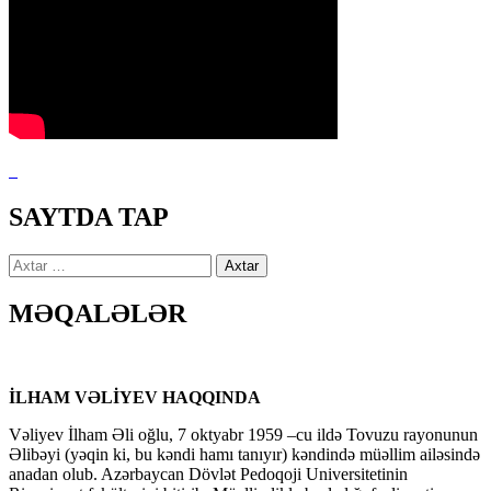
SAYTDA TAP
Axtarış:
MƏQALƏLƏR
İLHAM VƏLİYEV HAQQINDA
Vəliyev İlham Əli oğlu, 7 oktyabr 1959 –cu ildə Tovuzu rayonunun
Əlibəyi (yəqin ki, bu kəndi hamı tanıyır) kəndində müəllim ailəsində
anadan olub. Azərbaycan Dövlət Pedoqoji Universitetinin