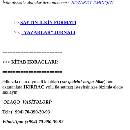
İctimaiyyətlə əlaqələr üzrə menecer:
NƏZAKƏT EMİNQIZI
>>:
SAYTIN İLKİN FORMATI
>>:
“YAZARLAR” JURNALI
=======================
>>> KİTAB HƏRACLARI:
=======================
Əlinizdə olan qiymətli kitabları (
zər qədrini zərgər bilər
) onu
axtaranlara
HƏRRAC
yolu ilə satmaq istəyirsinizsə bizimlə əlaqə
saxlayın:
ƏLAQƏ VASİTƏLƏRİ:
Tel: (+994) 70-390-39-93
WhatsApp: (+994) 70-390-39-93