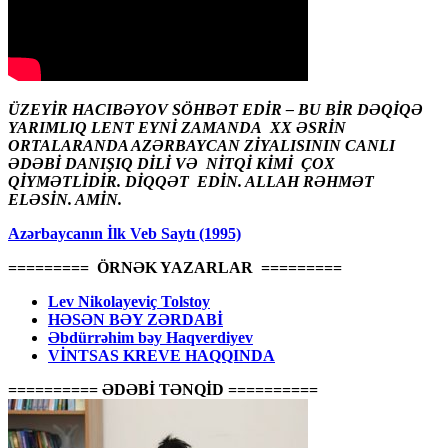
ÜZEYİR HACIBƏYOV SÖHBƏT EDİR – BU BİR DƏQİQƏ
YARIMLIQ LENT EYNİ ZAMANDA XX ƏSRİN
ORTALARANDA AZƏRBAYCAN ZİYALISININ CANLI
ƏDƏBİ DANIŞIQ DİLİ VƏ NİTQİ KİMİ ÇOX
QİYMƏTLİDİR. DİQQƏT EDİN. ALLAH RƏHMƏT
ELƏSİN. AMİN.
Azərbaycanın İlk Veb Saytı (1995)
========= ÖRNƏK YAZARLAR =========
Lev Nikolayeviç Tolstoy
HƏSƏN BƏY ZƏRDABİ
Əbdürrəhim bəy Haqverdiyev
VİNTSAS KREVE HAQQINDA
========== ƏDƏBİ TƏNQİD ==========