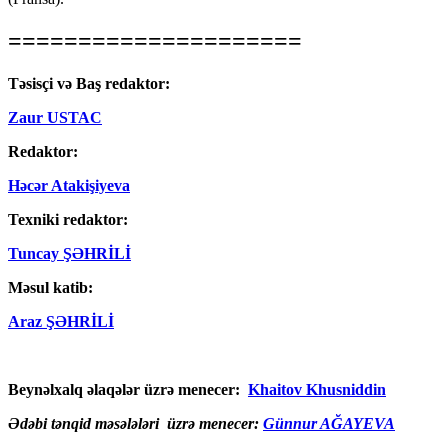
=====================
Təsisçi və Baş redaktor:
Zaur USTAC
Redaktor:
Həcər Atakişiyeva
Texniki redaktor:
Tuncay ŞƏHRİLİ
Məsul katib:
Araz ŞƏHRİLİ
Beynəlxalq əlaqələr üzrə menecer:
Khaitov Khusniddin
Ədəbi tənqid məsələləri üzrə menecer:
Günnur AĞAYEVA