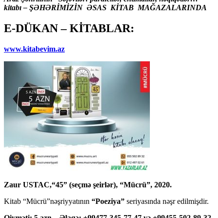
kitabı – ŞƏHƏRİMİZİN ƏSAS KİTAB MAĞAZALARINDA
E-DÜKAN – KİTABLAR:
www.kitabevim.az
Zaur USTAC,“45” (seçmə şeirlər), “Mücrü”, 2020.
Kitab “Mücrü”nəşriyyatının
“Poeziya”
seriyasında nəşr edilmişdir.
Qiyməti: 5 azn – Əlaqə: +99477-345-77-47 və +99455-502-89-32