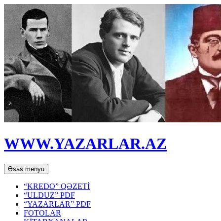
WWW.YAZARLAR.AZ
Axtar
Mühtəviyyata
Əsas menyu
keç
“KREDO” QƏZETİ
“ULDUZ” PDF
“YAZARLAR” PDF
FOTOLAR