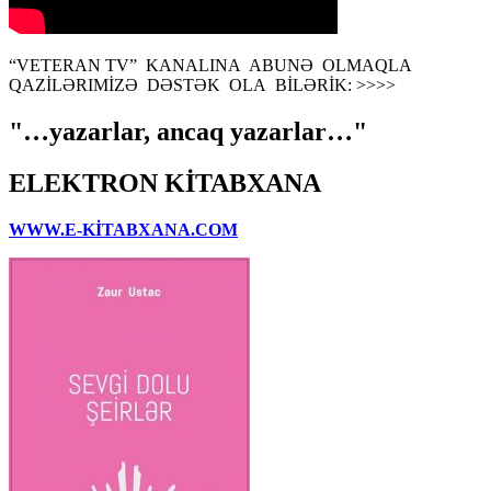
“VETERAN TV” KANALINA ABUNƏ OLMAQLA
QAZİLƏRIMİZƏ DƏSTƏK OLA BİLƏRİK: >>>>
"…yazarlar, ancaq yazarlar…"
ELEKTRON KİTABXANA
WWW.E-KİTABXANA.COM