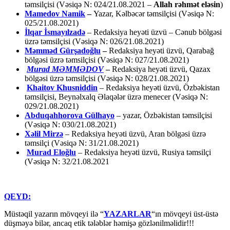
təmsilçisi (Vəsiqə N: 024/21.08.2021 –
Allah rəhmət eləsin
)
Mamedov Namik
–
Yazar, Kəlbəcər təmsilçisi (Vəsiqə N:
025/21.08.2021)
İlqar İsmayılzadə
–
Redaksiya heyəti üzvü – Cənub bölgəsi
üzrə təmsilçisi (Vəsiqə N: 026/21.08.2021)
Məmməd Gürşadoğlu
–
Redaksiya heyəti üzvü, Qarabağ
bölgəsi üzrə təmsilçisi (Vəsiqə N: 027/21.08.2021)
Murad MƏMMƏDOV
–
Redaksiya heyəti üzvü, Qazax
bölgəsi üzrə təmsilçisi (Vəsiqə N: 028/21.08.2021)
Khaitov Khusniddin
– Redaksiya heyəti üzvü, Özbəkistan
təmsilçisi, Beynəlxalq Əlaqələr üzrə menecer (Vəsiqə N:
029/21.08.2021)
Abduqahhorova Gülhayo
– yazar, Özbəkistan təmsilçisi
(Vəsiqə N: 030/21.08.2021)
Xəlil Mirzə
– Redaksiya heyəti üzvü, Aran bölgəsi üzrə
təmsilçi (Vəsiqə N: 31/21.08.2021)
Murad Eloğlu
– Redaksiya heyəti üzvü, Rusiya təmsilçi
(Vəsiqə N: 32/21.08.2021
QEYD:
Müstəqil yazarın mövqeyi ilə “
YAZARLAR
“ın mövqeyi üst-üstə
düşməyə bilər, ancaq etik tələblər həmişə gözlənilməlidir!!!