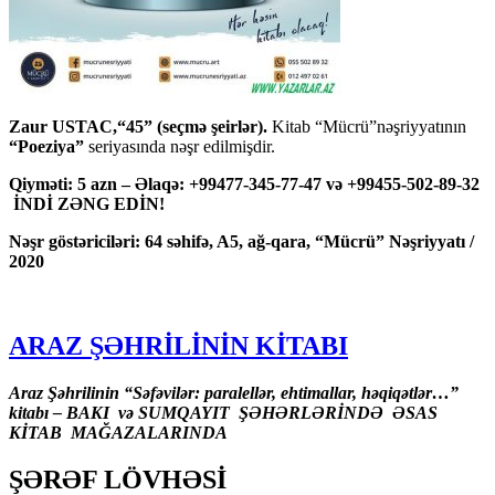
Zaur USTAC,“45” (seçmə şeirlər).
Kitab “Mücrü”nəşriyyatının
“Poeziya”
seriyasında nəşr edilmişdir.
Qiyməti: 5 azn – Əlaqə: +99477-345-77-47 və +99455-502-89-32
İNDİ ZƏNG EDİN!
Nəşr göstəriciləri: 64 səhifə, A5, ağ-qara, “Mücrü” Nəşriyyatı /
2020
ARAZ ŞƏHRİLİNİN KİTABI
Araz Şəhrilinin “Səfəvilər: paralellər, ehtimallar, həqiqətlər…”
kitabı – BAKI və SUMQAYIT ŞƏHƏRLƏRİNDƏ ƏSAS
KİTAB MAĞAZALARINDA
ŞƏRƏF LÖVHƏSİ