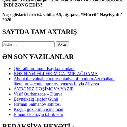
İNDİ ZƏNG EDİN!
Nəşr göstəriciləri: 64 səhifə, A5, ağ-qara, “Mücrü” Nəşriyyatı /
2020
SAYTDA TAM AXTARIŞ
Axtarış:
ƏN SON YAZILANLAR
Qüdrətli ordumun Baş komandanı
BƏS NİYƏ ƏLLƏRİM ÇATMIR AĞDAMA
About the valuable representative of modern Azerbaijani
literature – contemporary poetess Leyla Aliyeva
AYBƏNİZ HƏŞİMOVA YAZIR
Vasif Qurbanzadə – Dünya
Beynəlxalq İşıqfor Günü
Fərman Salmanov səhifəsi
Köçür, gözlərinin içinə mən
Elman Eldaroğlu təbrik edir
REDAKSİYA HEYƏTİ :