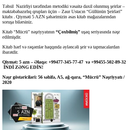
Təhsil Nazirliyi tərəfindən metodiki vəsaitə daxil olunmuş şeirlər –
məktəbəhazırlıq qrupları üçün – Zaur Ustacın “Güllünün Şeirləri”
kitabı . Qiyməti 5 AZN şəhərimizin əsas kitab mağazalarından
soruşa bilərsiniz.
Kitab “Mücrü” nəşriyyatının
“Çoxbilmiş”
uşaq seriyasında nəşr
edilmişdir.
Kitab hərf və rəqəmlər haqqında əyləncəli şeir və tapmacalardan
ibarətdir.
Qiymət: 5 azn – Əlaqə: +99477-345-77-47 və +99455-502-89-32
İNDİ ZƏNG EDİN!
Nəşr göstəriciləri: 56 səhifə, A5, ağ-qara, “Mücrü” Nəşriyyatı /
2020