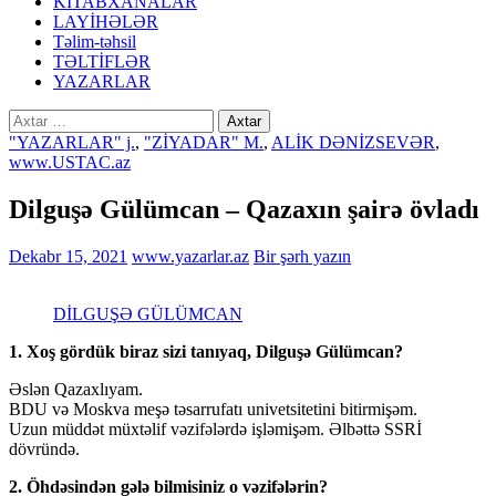
KİTABXANALAR
LAYİHƏLƏR
Təlim-təhsil
TƏLTİFLƏR
YAZARLAR
Axtarış:
"YAZARLAR" j.
,
"ZİYADAR" M.
,
ALİK DƏNİZSEVƏR
,
www.USTAC.az
Dilguşə Gülümcan – Qazaxın şairə övladı
Dekabr 15, 2021
www.yazarlar.az
Bir şərh yazın
DİLGUŞƏ GÜLÜMCAN
1. Xoş gördük biraz
sizi tanıyaq, Dilguşə Gülümcan?
Əslən Qazaxlıyam.
BDU və Moskva meşə təsarrufatı univetsitetini bitirmişəm.
Uzun müddət müxtəlif vəzifələrdə işləmişəm. Əlbəttə SSRİ
dövründə.
2. Öhdəsindən gələ bilmisiniz o vəzifələrin?