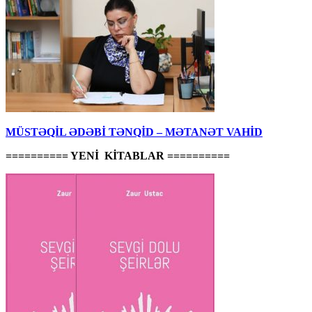
MÜSTƏQİL ƏDƏBİ TƏNQİD – MƏTANƏT VAHİD
========== YENİ KİTABLAR ==========