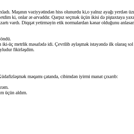
axladı. Maşının vəziyyətindən hiss olunurdu ki,o yalnız ayağı yerdən üz
n etdim ki, onlar ər-arvaddır. Qarpız seçmək üçün ikisi də piştaxtaya
 qızartı vardı. Diqqət yetirməyin etik normalardan kənar olduğunu anl
döndü.
n iki-üç metrlik məsafədə idi. Çevrilib əyləşmək istəyəndə ilk olaraq 
yludur fikirləşdim.
 Xüdafizləşmək məqamı çatanda, cibimdən iyirmi manat çıxarıb:
irəm.
xmayaraq, bir qarpız da özüm üçün aldım.