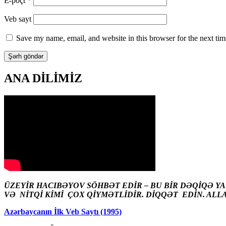
E-poçt
*
Veb sayt
Save my name, email, and website in this browser for the next ti
ANA DİLİMİZ
ÜZEYİR HACIBƏYOV SÖHBƏT EDİR – BU BİR DƏQİQƏ Y
VƏ NİTQİ KİMİ ÇOX QİYMƏTLİDİR. DİQQƏT EDİN. ALL
Azərbaycanın İlk Veb Saytı (1995)