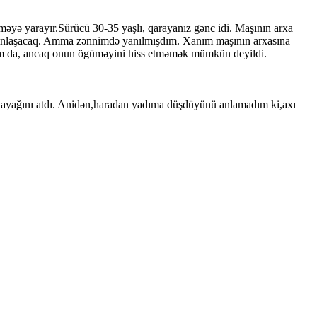
məyə yarayır.Sürücü 30-35 yaşlı, qarayanız gənc idi. Maşının arxa
 yaxınlaşacaq. Amma zənnimdə yanılmışdım. Xanım maşının arxasına
asam da, ancaq onun ögüməyini hiss etməmək mümkün deyildi.
sol ayağını atdı. Anidən,haradan yadıma düşdüyünü anlamadım ki,axı