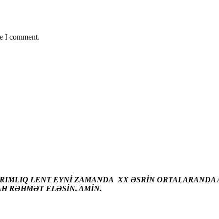
me I comment.
ARIMLIQ LENT EYNİ ZAMANDA XX ƏSRİN ORTALARANDA A
AH RƏHMƏT ELƏSİN. AMİN.