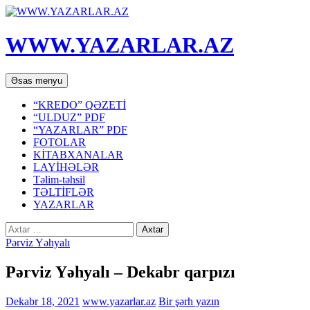
WWW.YAZARLAR.AZ
Axtar
Mühtəviyyata
Əsas menyu
keç
“KREDO” QƏZETİ
“ULDUZ” PDF
“YAZARLAR” PDF
FOTOLAR
KİTABXANALAR
LAYİHƏLƏR
Təlim-təhsil
TƏLTİFLƏR
YAZARLAR
Axtarış:
Pərviz Yəhyalı
Pərviz Yəhyalı – Dekabr qarpızı
Dekabr 18, 2021
www.yazarlar.az
Bir şərh yazın