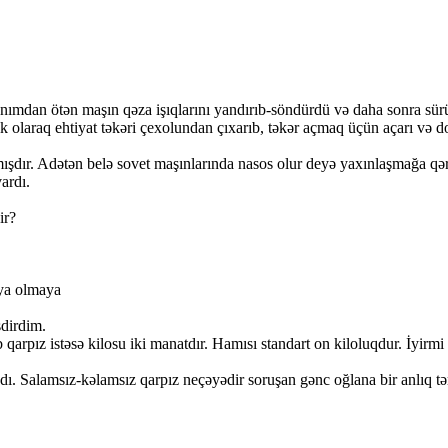
mdan ötən maşın qəza işıqlarını yandırıb-söndürdü və daha sonra sürücü
k olaraq ehtiyat təkəri çexolundan çıxarıb, təkər açmaq üçün açarı və 
ışdır. Adətən belə sovet maşınlarında nasos olur deyə yaxınlaşmağa qər
ardı.
ir?
-ya olmaya
şdirdim.
rpız istəsə kilosu iki manatdır. Hamısı standart on kiloluqdur. İyirmi
 Salamsız-kəlamsız qarpız neçəyədir soruşan gənc oğlana bir anlıq tə