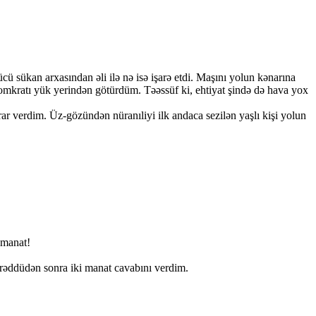
 sükan arxasından əli ilə nə isə işarə etdi. Maşını yolun kənarına
domkratı yük yerindən götürdüm. Təəssüf ki, ehtiyat şində də hava yox
ar verdim. Üz-gözündən nüranıliyi ilk andaca sezilən yaşlı kişi yolun
 manat!
rəddüdən sonra iki manat cavabını verdim.