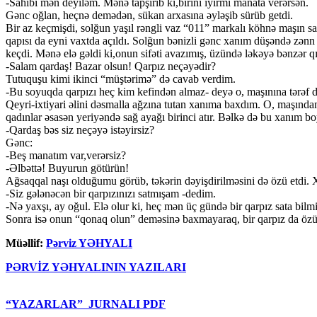
-Sahibi mən deyiləm. Mənə tapşırıb ki,birini iyirmi manata verərsən.
Gənc oğlan, heçnə demədən, sükan arxasına əyləşib sürüb getdi.
Bir az keçmişdi, solğun yaşıl rəngli vaz “011” markalı köhnə maşın s
qapısı da eyni vaxtda açıldı. Solğun bənizli gənc xanım düşəndə zən
keçdi. Mənə elə gəldi ki,onun sifəti avazımış, üzündə ləkəyə bənzər
-Salam qardaş! Bazar olsun! Qarpız neçəyədir?
Tutuquşu kimi ikinci “müştərimə” də cavab verdim.
-Bu soyuqda qarpızı heç kim kefindən almaz- deyə o, maşınına tərəf 
Qeyri-ixtiyari əlini dəsmalla ağzına tutan xanıma baxdım. O, maşında
qadınlar əsasən yeriyəndə sağ ayağı birinci atır. Bəlkə də bu xanım bo
-Qardaş bəs siz neçəyə istəyirsiz?
Gənc:
-Beş manatım var,verərsiz?
-Əlbəttə! Buyurun götürün!
Ağsaqqal naşı olduğumu görüb, təkərin dəyişdirilməsini də özü etdi.
-Siz gələnəcən bir qarpızınızı satmışam -dedim.
-Nə yaxşı, ay oğul. Elə olur ki, heç mən üç gündə bir qarpız sata bilm
Sonra isə onun “qonaq olun” deməsinə ba
Müəllif:
Pərviz YƏHYALI
PƏRVİZ YƏHYALININ YAZILARI
“YAZARLAR” JURNALI PDF