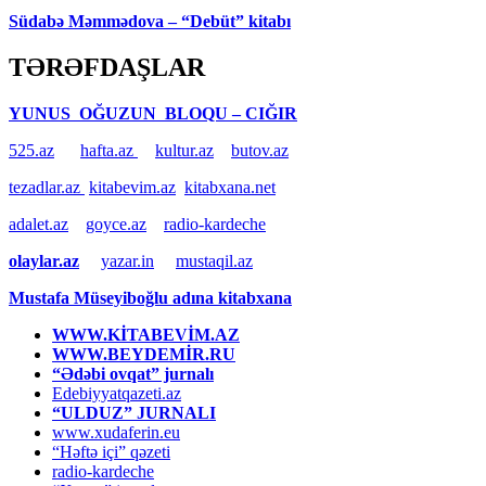
Südabə Məmmədova – “Debüt” kitabı
TƏRƏFDAŞLAR
YUNUS OĞUZUN BLOQU – CIĞIR
525.az
hafta.az
kultur.az
butov.az
tezadlar.az
kitabevim.az
kitabxana.net
adalet.az
goyce.az
radio-kardeche
olaylar.az
yazar.in
mustaqil.az
Mustafa Müseyiboğlu adına kitabxana
WWW.KİTABEVİM.AZ
WWW.BEYDEMİR.RU
“Ədəbi ovqat” jurnalı
Edebiyyatqazeti.az
“ULDUZ” JURNALI
www.xudaferin.eu
“Həftə içi” qəzeti
radio-kardeche