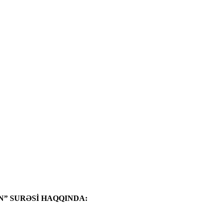
” SURƏSİ HAQQINDA: