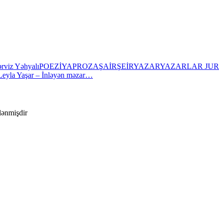
ərviz Yəhyalı
POEZİYA
PROZA
ŞAİR
ŞEİR
YAZAR
YAZARLAR JUR
Leyla Yaşar – İnləyən məzar…
ələnmişdir