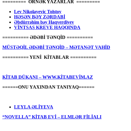
========= ÖRNƏK YAZARLAR =========
Lev Nikolayeviç Tolstoy
HƏSƏN BƏY ZƏRDABİ
Əbdürrəhim bəy Haqverdiyev
VİNTSAS KREVE HAQQINDA
========== ƏDƏBİ TƏNQİD ==========
MÜSTƏQİL ƏDƏBİ TƏNQİD – MƏTANƏT VAHİD
========== YENİ KİTABLAR ==========
KİTAB DÜKANI – WWW.KİTABEVİM.AZ
======ONU YAXINDAN TANIYAQ======
LEYLA ƏLİYEVA
“NOVELLA” KİTAB EVİ – ELMLƏR FİLİALI