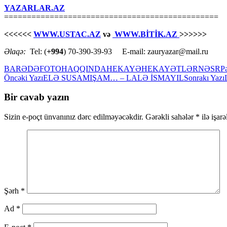
YAZARLAR.AZ
===============================================
<<<<<<
WWW.USTAC.AZ
və
WWW.BİTİK.AZ
>>>>>>
Əlaqə:
Tel: (
+994
) 70-390-39-93 E-mail: zauryazar@mail.ru
BARƏDƏ
FOTO
HAQQINDA
HEKAYƏ
HEKAYƏTLƏR
NƏSR
P
Yazılar
Öncəki Yazı
ELƏ SUSAMIŞAM… – LALƏ İSMAYIL
Sonrakı Yazı
üzrə
Bir cavab yazın
naviqasiya
Sizin e-poçt ünvanınız dərc edilməyəcəkdir.
Gərəkli sahələr
*
ilə işar
Şərh
*
Ad
*