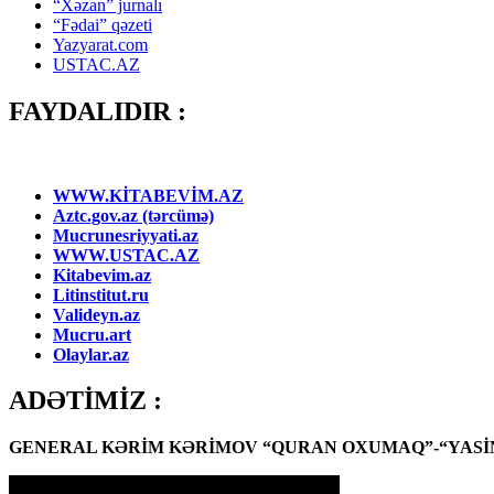
“Xəzan” jurnalı
“Fədai” qəzeti
Yazyarat.com
USTAC.AZ
FAYDALIDIR :
WWW.KİTABEVİM.AZ
Aztc.gov.az (tərcümə)
Mucrunesriyyati.az
WWW.USTAC.AZ
Kitabevim.az
Litinstitut.ru
Valideyn.az
Mucru.art
Olaylar.az
ADƏTİMİZ :
GENERAL KƏRİM KƏRİMOV “QURAN OXUMAQ”-“YASİN