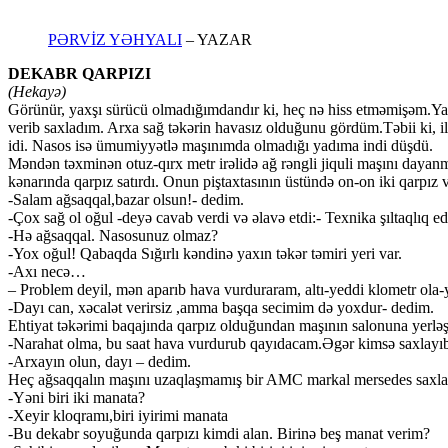
PƏRVİZ YƏHYALI
– YAZAR
DEKABR QARPIZI
(Hekayə)
Görünür, yaxşı sürücü olmadığımdandır ki, heç nə hiss etməmişəm.Yanı
verib saxladım. Arxa sağ təkərin havasız olduğunu gördüm.Təbii ki, il
idi. Nasos isə ümumiyyətlə maşınımda olmadığı yadıma indi düşdü.
Məndən təxminən otuz-qırx metr irəlidə ağ rəngli jiquli maşını dayanm
kənarında qarpız satırdı. Onun piştaxtasının üstündə on-on iki qarpız v
-Salam ağsaqqal,bazar olsun!- dedim.
-Çox sağ ol oğul -deyə cavab verdi və əlavə etdi:- Texnika şıltaqlıq ed
-Hə ağsaqqal. Nasosunuz olmaz?
-Yox oğul! Qabaqda Sığırlı kəndinə yaxın təkər təmiri yeri var.
-Axı necə…
– Problem deyil, mən aparıb hava vurduraram, altı-yeddi klometr ola
-Dayı can, xəcalət verirsiz ,amma başqa secimim də yoxdur- dedim.
Ehtiyat təkərimi baqajında qarpız olduğundan maşının salonuna yerlə
-Narahat olma, bu saat hava vurdurub qayıdacam.Əgər kimsə saxlayıb qa
-Arxayın olun, dayı – dedim.
Heç ağsaqqalın maşını uzaqlaşmamış bir AMC markal mersedes saxladı.
-Yəni biri iki manata?
-Xeyir kloqramı,biri iyirimi manata
-Bu dekabr soyuğunda qarpızı kimdi alan. Birinə beş manat verim?