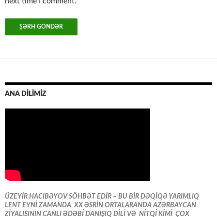
next time I comment.
ANA DİLİMİZ
ÜZEYİR HACIBƏYOV SÖHBƏT EDİR – BU BİR DƏQİQƏ YARIMLIQ
LENT EYNİ ZAMANDA XX ƏSRİN ORTALARANDA AZƏRBAYCAN
ZİYALISININ CANLI ƏDƏBİ DANIŞIQ DİLİ VƏ NİTQİ KİMİ ÇOX