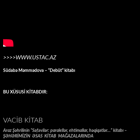
>>>>WWW.USTAC.AZ
Südabə Məmmədova – “Debüt” kitabı
BU XÜSUSİ KİTABDIR:
VACIB KITAB
Araz Şəhrilinin “Səfəvilər: paralellər, ehtimallar, həqiqətlər…” kitabı –
ŞƏHƏRİMİZİN ƏSAS KİTAB MAĞAZALARINDA