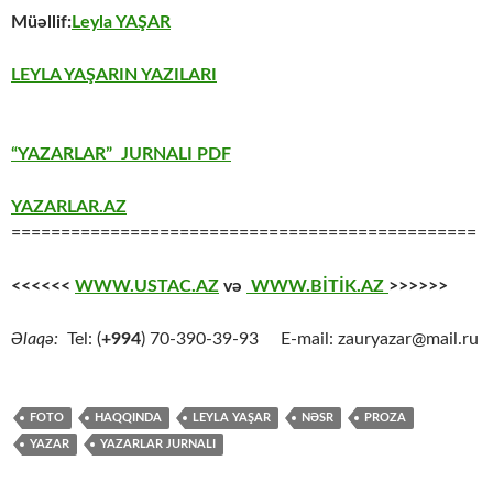
Müəllif:
Leyla YAŞAR
LEYLA YAŞARIN YAZILARI
“YAZARLAR” JURNALI PDF
YAZARLAR.AZ
===============================================
<<<<<<
WWW.USTAC.AZ
və
WWW.BİTİK.AZ
>>>>>>
Əlaqə:
Tel: (
+994
) 70-390-39-93 E-mail: zauryazar@mail.ru
FOTO
HAQQINDA
LEYLA YAŞAR
NƏSR
PROZA
YAZAR
YAZARLAR JURNALI