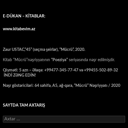
E-DÜKAN – KİTABLAR:
www.kitabevim.az
Zaur USTAC,“45” (seçmə şeirlər), “Mücrü”, 2020.
Kitab “Mücrü”nəşriyyatının
“Poeziya”
seriyasında nəşr edilmişdir.
Qiyməti: 5 azn – Əlaqə: +99477-345-77-47 və +99455-502-89-32
İNDİ ZƏNG EDİN!
Nəşr göstəriciləri: 64 səhifə, A5, ağ-qara, “Mücrü” Nəşriyyatı / 2020
SAYTDA TAM AXTARIŞ
Axtarış: