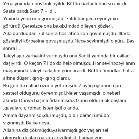
Yenə yuxudan hövlank ayıldı. Bütün bədənindən su axırdı.
Saata baxdı.Saat 7 – idi .
Yuxuda yenə onu görmüşdü. 7 ildi hər gecə eyni yuxu
görürdü.Çərəsizcə ona baxıb,imdad diləyən gözləri.
Ailə qurduqdan 7 il sonra həsrətinə son qoyulmuşdu .İllərlə
gözlədiyi körpəsinə qovuşmuşdu.Necə sevinmişdi o gün.. Bəs
sonra?..
Taleyi agır zərbəsini vurmuşdu ona.Sanki yanında bir cəllad
daşıyırdı. O keçən 7 ildə də helə olmuşdu.Hər sevinəcəyi anın
məqamında taleyi cəlladını göndərərdi .Bütün ümüdləri balta
altına düşər , qırıq- qırıq olardı.
Bu gün də cəllad özünü yetirmişdi. 7 aylıq oglunun qan
xəstəsi oldugunu öyrənmişdi.Nələr yaşamışdı ,o xəbəri
alanda.Dünya başına fırlanmışdı.Özünü öldürmək,daşlara
,qayalara çırpmaq istəmişdi o anda.
Amma dayanmışdı,durmuşdu, o bir damcı ümüdə
sıgınmışdı.Bəlkə deyə..
Allahına diz çökmüşdü,yalvarmışdı,göz yaşları sel
olmuşdu,duaları qatara çevrilmişdi həmən gün .