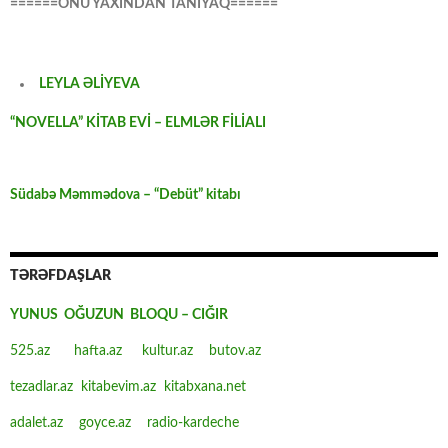
======ONU YAXINDAN TANIYAQ======
LEYLA ƏLİYEVA
“NOVELLA” KİTAB EVİ – ELMLƏR FİLİALI
Südabə Məmmədova – “Debüt” kitabı
TƏRƏFDAŞLAR
YUNUS OĞUZUN BLOQU – CIĞIR
525.az
hafta.az
kultur.az
butov.az
tezadlar.az
kitabevim.az
kitabxana.net
adalet.az
goyce.az
radio-kardeche