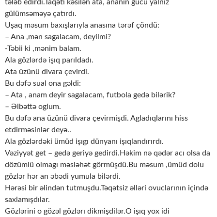
tələb edirdi.Taqəti kəsilən ata, ananın gücü yalnız
gülümsəməyə çatırdı.
Uşaq məsum baxışlarıyla anasına tərəf çöndü:
– Ana ,mən sagalacam, deyilmi?
-Təbii ki ,mənim balam.
Ala gözlərdə işıq parıldadı.
Ata üzünü divara çevirdi.
Bu dəfə sual ona gəldi:
– Ata , anam deyir sagalacam, futbola gedə bilərik?
– Əlbəttə oglum.
Bu dəfə ana üzünü divara çevirmişdi. Agladıqlarını hiss
etdirməsinlər deyə..
Ala gözlərdəki ümüd işıgı dünyanı işıqlandırırdı.
Vəziyyət get – gedə geriyə gedirdi.Həkim nə qədər acı olsa da
dözümlü olmagı məsləhət görmüşdü.Bu məsum ,ümüd dolu
gözlər hər an əbədi yumula bilərdi.
Hərəsi bir əlindən tutmuşdu.Təqətsiz əlləri ovuclarının içində
saxlamışdılar.
Gözlərini o gözəl gözlərı dikmişdilər.O işıq yox idi