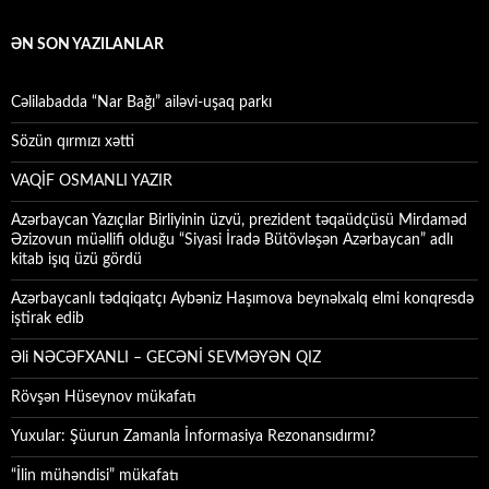
ƏN SON YAZILANLAR
Cəlilabadda “Nar Bağı” ailəvi-uşaq parkı
Sözün qırmızı xətti
VAQİF OSMANLI YAZIR
Azərbaycan Yazıçılar Birliyinin üzvü, prezident təqaüdçüsü Mirdaməd
Əzizovun müəllifi olduğu “Siyasi İradə Bütövləşən Azərbaycan” adlı
kitab işıq üzü gördü
Azərbaycanlı tədqiqatçı Aybəniz Haşımova beynəlxalq elmi konqresdə
iştirak edib
Əli NƏCƏFXANLI – GECƏNİ SEVMƏYƏN QIZ
Rövşən Hüseynov mükafatı
Yuxular: Şüurun Zamanla İnformasiya Rezonansıdırmı?
“İlin mühəndisi” mükafatı