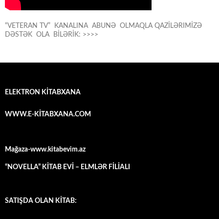
“VETERAN TV” KANALINA ABUNƏ OLMAQLA QAZİLƏRIMİZƏ
DƏSTƏK OLA BİLƏRİK: >>>>
ELEKTRON KİTABXANA
WWW.E-KİTABXANA.COM
Mağaza-www.kitabevim.az
“NOVELLA” KİTAB EVİ – ELMLƏR FİLİALI
SATIŞDA OLAN KİTAB: