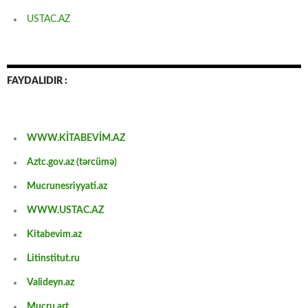
USTAC.AZ
FAYDALIDIR :
WWW.KİTABEVİM.AZ
Aztc.gov.az (tərcümə)
Mucrunesriyyati.az
WWW.USTAC.AZ
Kitabevim.az
Litinstitut.ru
Valideyn.az
Mucru.art