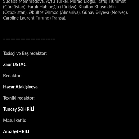
Südabə Məmmədova, Aysu Türkel, Murad Eloğlu, Rafiq Hümmət
(Gürcüstan), Faruk Habiboğlu (Türkiyə), Khaitov Khusniddin
(Özbəkistan), Əbülfəz Əhməd (Almaniya), Günay Əliyeva (Norveç).
Caroline Laurent Turunc (Fransa).
=====================
Təsisçi və Baş redaktor:
Zaur USTAC
Redaktor:
Həcər Atakişiyeva
Texniki redaktor:
Tuncay ŞƏHRİLİ
Məsul katib:
Araz ŞƏHRİLİ