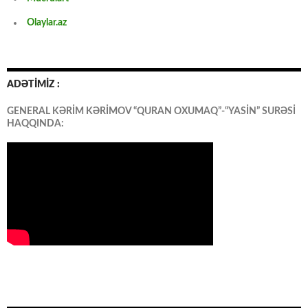
Olaylar.az
ADƏTİMİZ :
GENERAL KƏRİM KƏRİMOV “QURAN OXUMAQ”-“YASİN” SURƏSİ
HAQQINDA: