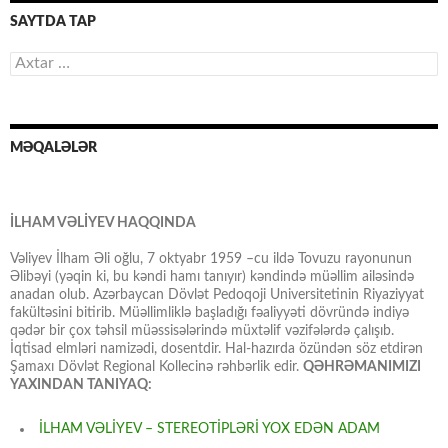
SAYTDA TAP
Axtarış:
MƏQALƏLƏR
İLHAM VƏLİYEV HAQQINDA
Vəliyev İlham Əli oğlu, 7 oktyabr 1959 –cu ildə Tovuzu rayonunun
Əlibəyi (yəqin ki, bu kəndi hamı tanıyır) kəndində müəllim ailəsində
anadan olub. Azərbaycan Dövlət Pedoqoji Universitetinin Riyaziyyat
fakültəsini bitirib. Müəllimliklə başladığı fəaliyyəti dövründə indiyə
qədər bir çox təhsil müəssisələrində müxtəlif vəzifələrdə çalışıb.
İqtisad elmləri namizədi, dosentdir. Hal-hazırda özündən söz etdirən
Şamaxı Dövlət Regional Kollecinə rəhbərlik edir.
QƏHRƏMANIMIZI
YAXINDAN TANIYAQ:
İLHAM VƏLİYEV – STEREOTİPLƏRİ YOX EDƏN ADAM