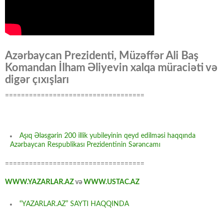
Azərbaycan Prezidenti, Müzəffər Ali Baş
Komandan İlham Əliyevin xalqa müraciəti və
digər çıxışları
===================================
Aşıq Ələsgərin 200 illik yubileyinin qeyd edilməsi haqqında
Azərbaycan Respublikası Prezidentinin Sərəncamı
===================================
WWW.YAZARLAR.AZ
və
WWW.USTAC.AZ
“YAZARLAR.AZ” SAYTI HAQQINDA