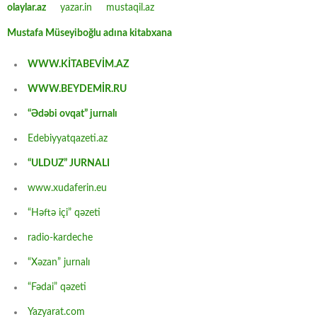
olaylar.az
yazar.in
mustaqil.az
Mustafa Müseyiboğlu adına kitabxana
WWW.KİTABEVİM.AZ
WWW.BEYDEMİR.RU
“Ədəbi ovqat” jurnalı
Edebiyyatqazeti.az
“ULDUZ” JURNALI
www.xudaferin.eu
“Həftə içi” qəzeti
radio-kardeche
“Xəzan” jurnalı
“Fədai” qəzeti
Yazyarat.com