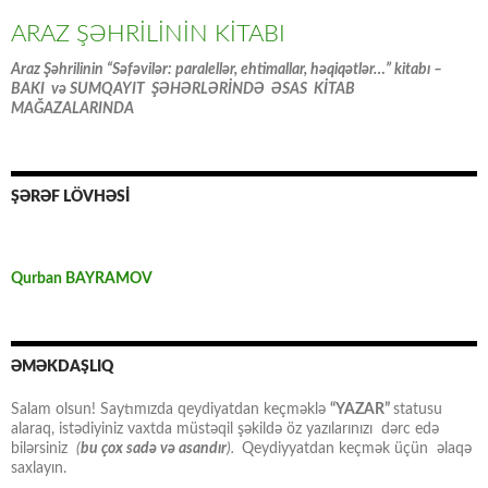
ARAZ ŞƏHRİLİNİN KİTABI
Araz Şəhrilinin “Səfəvilər: paralellər, ehtimallar, həqiqətlər…” kitabı –
BAKI və SUMQAYIT ŞƏHƏRLƏRİNDƏ ƏSAS KİTAB
MAĞAZALARINDA
ŞƏRƏF LÖVHƏSİ
Qurban BAYRAMOV
ƏMƏKDAŞLIQ
Salam olsun! Saytımızda qeydiyatdan keçməklə
“YAZAR”
statusu
alaraq, istədiyiniz vaxtda müstəqil şəkildə öz yazılarınızı dərc edə
bilərsiniz
(
bu çox sadə və asandır
).
Qeydiyyatdan keçmək üçün əlaqə
saxlayın.