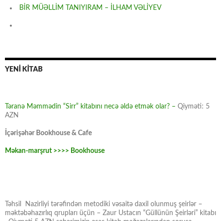
BİR MÜƏLLİM TANIYIRAM – İLHAM VƏLİYEV
YENİ KİTAB
Təranə Məmmədin “Sirr” kitabını necə əldə etmək olar? –
Qiyməti: 5
AZN
İçərişəhər Bookhouse & Cafe
Məkan-marşrut >>>> Bookhouse
Təhsil Nazirliyi tərəfindən metodiki vəsaitə daxil olunmuş şeirlər –
məktəbəhazırlıq qrupları üçün – Zaur Ustacın “Güllünün Şeirləri” kitabı