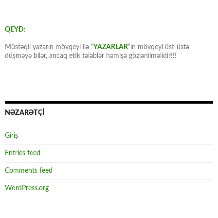
QEYD:
Müstəqil yazarın mövqeyi ilə “
YAZARLAR
“ın mövqeyi üst-üstə
düşməyə bilər, ancaq etik tələblər həmişə gözlənilməlidir!!!
NƏZARƏTÇİ
Giriş
Entries feed
Comments feed
WordPress.org