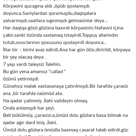
Körpəsini qucagına alıb ,öpüb qoxlamışdı
doyunca.Saniylərdən qorxmuşdu,dəqiqələrə
yalvarmışdı,saatlara sıgınmışdı getməsinlər deyə ..
Hər dəqiqə gözü gözünə baxırdı körpəsinin.Nəfəsini içinə
çəkir,sanki özündə saxlamaq istəyirdi.Toppuş əllərindın
tutub,ovuclarının qoxusunu qoxlayırdl doyunca..
İllər bir – birini əvəz edirdi.Ana hər gün ölür,diririldi, körpəyə
bir şey olacaq deyə .
7 yaşı vardı taleysiz Talehin.
Bu gün yenə amansız “cəllad “
özünü yetirmişdi.
Günahsız mələk xəstəxanaya çatırılmışdı.Bir tərəfdə çarəsiz
ana ,bir tərəfdə naümüd ata.
Nə qədər çətinmiş ,İlahi valideyin olmaq.
Onda anlamışdı hər şeyi.
Beli bükülmüş ,çarəsizcə,ümüd dolu gözlərə baxa bilmək nə
qədər agır dərd imiş ,İlahi.
Ümüd dolu gözlərə ümüdlə baxmaq cəsarət tələb edirdi,güc