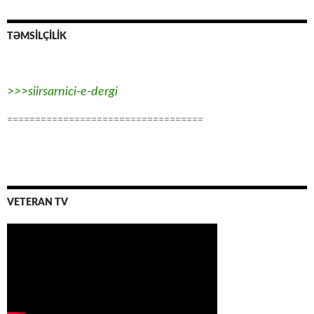
TƏMSİLÇİLİK
>>>siirsarnici-e-dergi
===================================
VETERAN TV