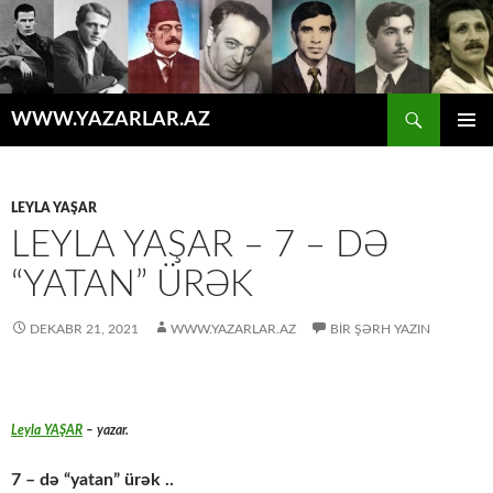
Axtar
WWW.YAZARLAR.AZ
MÜHTƏVIYYATA
ƏSAS
KEÇ
MENYU
LEYLA YAŞAR
LEYLA YAŞAR – 7 – DƏ
“YATAN” ÜRƏK
DEKABR 21, 2021
WWW.YAZARLAR.AZ
BIR ŞƏRH YAZIN
Leyla YAŞAR
– yazar.
7 – də “yatan” ürək ..