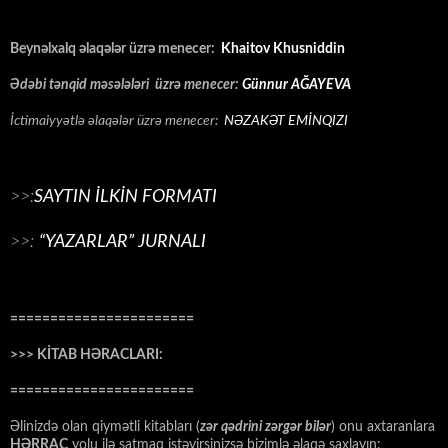
Beynəlxalq əlaqələr üzrə menecer:
Khaitov Khusniddin
Ədəbi tənqid məsələləri üzrə menecer:
Günnur AĞAYEVA
İctimaiyyətlə əlaqələr üzrə menecer:
NƏZAKƏT EMİNQIZI
>>:
SAYTIN İLKİN FORMATI
>>:
“YAZARLAR” JURNALI
=======================
>>> KİTAB HƏRACLARI:
=======================
Əlinizdə olan qiymətli kitabları (
zər qədrini zərgər bilər
) onu axtaranlara
HƏRRAC
yolu ilə satmaq istəyirsinizsə bizimlə əlaqə saxlayın: