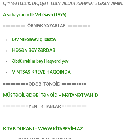
QİYMƏTLİDİR. DİQQƏT EDİN. ALLAH RƏHMƏT ELƏSİN. AMİN.
Azərbaycanın İlk Veb Saytı (1995)
========= ÖRNƏK YAZARLAR =========
Lev Nikolayeviç Tolstoy
HƏSƏN BƏY ZƏRDABİ
Əbdürrəhim bəy Haqverdiyev
VİNTSAS KREVE HAQQINDA
========== ƏDƏBİ TƏNQİD ==========
MÜSTƏQİL ƏDƏBİ TƏNQİD – MƏTANƏT VAHİD
========== YENİ KİTABLAR ==========
KİTAB DÜKANI – WWW.KİTABEVİM.AZ