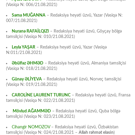
(Vəsiqə N: 006/21.08.2021)
Səma MUĞANNA
– Redaksiya heyəti üzvü, Yazar (Vəsiqə N:
007/21.08.2021)
Nuranə RAFAİLQIZI
– Redaksiya heyəti üzvü, Göyçay bölgə
təmsilçisi (Vəsiqə N: 010/21.08.2021)
Leyla YAŞAR
– Redaksiya heyəti üzvü, Yazar (Vəsiqə
N:011/21.08.2021)
Əbülfəz ƏHMƏD
– Redaksiya heyəti üzvü, Almaniya təmsilçisi
(Vəsiqə N: 018/21.08.2021)
Günay ƏLİYEVA
– Redaksiya heyəti üzvü, Norveç təmsilçisi
(Vəsiqə N: 019/21.08.2021)
CAROLİNE LAURENT TURUNC
– Redaksiya heyəti üzvü, Fransa
təmsilçisi (Vəsiqə N: 022/21.08.2021)
Mövlud AĞAMMƏD
– Redaksiya heyəti üzvü, Quba bölgə
təmsilçisi (Vəsiqə N: 023/21.08.2021)
Cihangir NOMOZOV
– Redaksiya heyəti üzvü, Özbəkistan
təmsilçisi (Vəsiqə N: 024/21.08.2021 –
Allah rəhmət eləsin
)