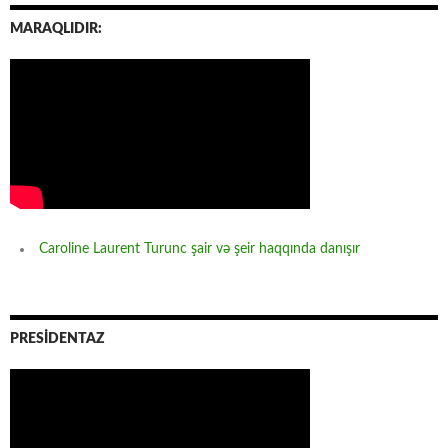
MARAQLIDIR:
Caroline Laurent Turunc şair və şeir haqqında danışır
PRESİDENTAZ