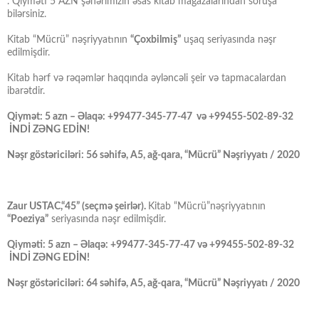
. Qiyməti 5 AZN şəhərimizin əsas kitab mağazalarından soruşa
bilərsiniz.
Kitab “Mücrü” nəşriyyatının
“Çoxbilmiş”
uşaq seriyasında nəşr
edilmişdir.
Kitab hərf və rəqəmlər haqqında əyləncəli şeir və tapmacalardan
ibarətdir.
Qiymət: 5 azn – Əlaqə: +99477-345-77-47 və +99455-502-89-32
İNDİ ZƏNG EDİN!
Nəşr göstəriciləri: 56 səhifə, A5, ağ-qara, “Mücrü” Nəşriyyatı / 2020
Zaur USTAC,“45” (seçmə şeirlər).
Kitab “Mücrü”nəşriyyatının
“Poeziya”
seriyasında nəşr edilmişdir.
Qiyməti: 5 azn – Əlaqə: +99477-345-77-47 və +99455-502-89-32
İNDİ ZƏNG EDİN!
Nəşr göstəriciləri: 64 səhifə, A5, ağ-qara, “Mücrü” Nəşriyyatı / 2020