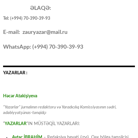
ƏLAQƏ:
Tel: (+994) 70-390-39-93
E-mail: zauryazar@mail.ru
WhatsApp: (
+994
) 70-390-39-93
YAZARLAR :
Həcər Atakişiyeva
“Yazarlar” jurnalının redaktoru və Yaradıcılıq Komissiyasının sədri,
ədəbiyyatşünas-tənqidçı
“
YAZARLAR
“IN MÜSTƏQİL YAZARLARI:
Aytac İBRAHİM
– Redaksiya heyəti üzvü, Qax bölgə təmsilçisi