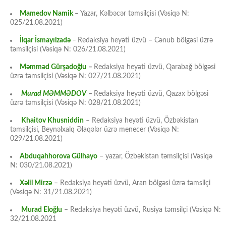
Mamedov Namik
–
Yazar, Kəlbəcər təmsilçisi (Vəsiqə N:
025/21.08.2021)
İlqar İsmayılzadə
–
Redaksiya heyəti üzvü – Cənub bölgəsi üzrə
təmsilçisi (Vəsiqə N: 026/21.08.2021)
Məmməd Gürşadoğlu
–
Redaksiya heyəti üzvü, Qarabağ bölgəsi
üzrə təmsilçisi (Vəsiqə N: 027/21.08.2021)
Murad MƏMMƏDOV
–
Redaksiya heyəti üzvü, Qazax bölgəsi
üzrə təmsilçisi (Vəsiqə N: 028/21.08.2021)
Khaitov Khusniddin
– Redaksiya heyəti üzvü, Özbəkistan
təmsilçisi, Beynəlxalq Əlaqələr üzrə menecer (Vəsiqə N:
029/21.08.2021)
Abduqahhorova Gülhayo
– yazar, Özbəkistan təmsilçisi (Vəsiqə
N: 030/21.08.2021)
Xəlil Mirzə
– Redaksiya heyəti üzvü, Aran bölgəsi üzrə təmsilçi
(Vəsiqə N: 31/21.08.2021)
Murad Eloğlu
– Redaksiya heyəti üzvü, Rusiya təmsilçi (Vəsiqə N:
32/21.08.2021