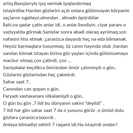
artıq.Baxışlarıyla işıq vermək işıqlandırmaq
istəyirdilər.Hərdən gözlərini açıb onlara gülümsəyən körpənin
saçlarını sıgallayır,alnından , əlinədn öpürdülər.
İlahi,nə qədər çətin anlar idi, o anlar.Sevdiyin, ciyər paranı o
vəziyyətdə görmək.Saniylər sonra əbədi olaraq ayrılmaq,son
nəfəsini hiss etmək ,çarəsizcə dayanıb heç nə edə bilməmək.
Heysiz barmaqlara toxunmaq, öz canın hayında olub ,hərdən
səndən kömək istəyən birinə göz yaşları içində gülümsəməyə
məcbur olmaq çox çətindi, çox …
Saniyələlər keçdikcə ömründən ömür çalınmışdı o gün..
Gözlərini gözlərindən heç çəkmirdi.
Səhər saat 7..
Canından can qopan o gün.
Fəryadı xəstəxananı silkələmişdi o gün..
O gün bu gün ,7 ildi bu dünyanın sakini “deyildi” .
7 ildi hər gün səhər saat 7 də o yuxunu görür ,o ümüd dolu
gözlərə çarəsizcə baxırdı .
Anlaya bilmədiyi sehirli 7 rəqəmi idi.Nə istəyirdi ondan?