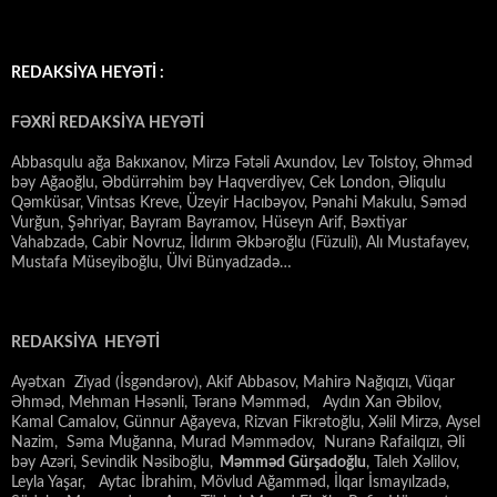
REDAKSİYA HEYƏTİ :
FƏXRİ REDAKSİYA HEYƏTİ
Abbasqulu ağa Bakıxanov, Mirzə Fətəli Axundov, Lev Tolstoy, Əhməd
bəy Ağaoğlu, Əbdürrəhim bəy Haqverdiyev, Cek London, Əliqulu
Qəmküsar, Vintsas Kreve, Üzeyir Hacıbəyov, Pənahi Makulu, Səməd
Vurğun, Şəhriyar, Bayram Bayramov, Hüseyn Arif, Bəxtiyar
Vahabzadə, Cabir Novruz, İldırım Əkbəroğlu (Füzuli), Alı Mustafayev,
Mustafa Müseyiboğlu, Ülvi Bünyadzadə…
REDAKSİYA HEYƏTİ
Ayətxan Ziyad (İsgəndərov), Akif Abbasov, Mahirə Nağıqızı, Vüqar
Əhməd, Mehman Həsənli, Təranə Məmməd, Aydın Xan Əbilov,
Kamal Camalov, Günnur Ağayeva, Rizvan Fikrətoğlu, Xəlil Mirzə, Aysel
Nazim, Səma Muğanna, Murad Məmmədov, Nuranə Rafailqızı, Əli
bəy Azəri, Sevindik Nəsiboğlu,
Məmməd Gürşadoğlu
, Taleh Xəlilov,
Leyla Yaşar, Aytac İbrahim, Mövlud Ağamməd, İlqar İsmayılzadə,