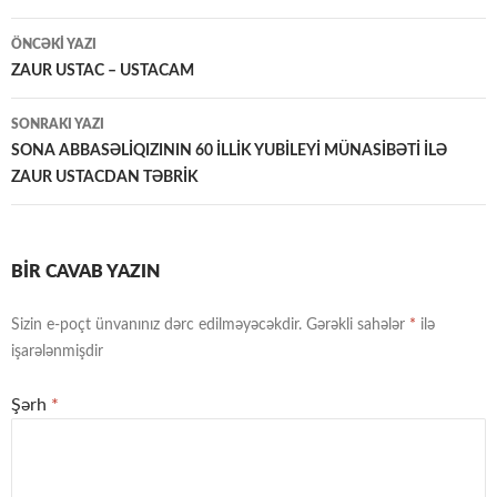
Yazılar
ÖNCƏKI YAZI
üzrə
ZAUR USTAC – USTACAM
naviqasiya
SONRAKI YAZI
SONA ABBASƏLİQIZININ 60 İLLİK YUBİLEYİ MÜNASİBƏTİ İLƏ
ZAUR USTACDAN TƏBRİK
BIR CAVAB YAZIN
Sizin e-poçt ünvanınız dərc edilməyəcəkdir.
Gərəkli sahələr
*
ilə
işarələnmişdir
Şərh
*