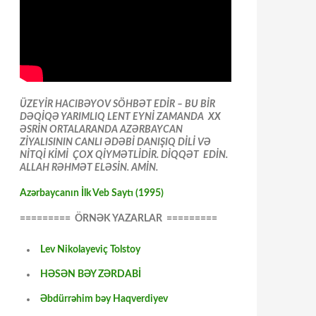
ÜZEYİR HACIBƏYOV SÖHBƏT EDİR – BU BİR
DƏQİQƏ YARIMLIQ LENT EYNİ ZAMANDA XX
ƏSRİN ORTALARANDA AZƏRBAYCAN
ZİYALISININ CANLI ƏDƏBİ DANIŞIQ DİLİ VƏ
NİTQİ KİMİ ÇOX QİYMƏTLİDİR. DİQQƏT EDİN.
ALLAH RƏHMƏT ELƏSİN. AMİN.
Azərbaycanın İlk Veb Saytı (1995)
========= ÖRNƏK YAZARLAR =========
Lev Nikolayeviç Tolstoy
HƏSƏN BƏY ZƏRDABİ
Əbdürrəhim bəy Haqverdiyev