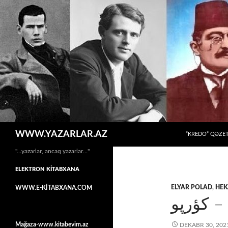
MÜHTƏVIYYATA
Axtar
WWW.YAZARLAR.AZ
“KREDO” QƏZET
"…yazarlar, ancaq yazarlar…"
ELEKTRON KİTABXANA
ELYAR POLAD
,
HEK
WWW.E-KİTABXANA.COM
د – کؤرپو
Mağaza-www.kitabevim.az
DEKABR 30, 202