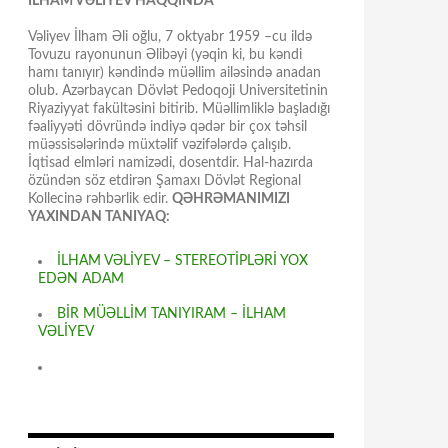
İLHAM VƏLİYEV HAQQINDA
Vəliyev İlham Əli oğlu, 7 oktyabr 1959 –cu ildə
Tovuzu rayonunun Əlibəyi (yəqin ki, bu kəndi
hamı tanıyır) kəndində müəllim ailəsində anadan
olub. Azərbaycan Dövlət Pedoqoji Universitetinin
Riyaziyyat fakültəsini bitirib. Müəllimliklə başladığı
fəaliyyəti dövründə indiyə qədər bir çox təhsil
müəssisələrində müxtəlif vəzifələrdə çalışıb.
İqtisad elmləri namizədi, dosentdir. Hal-hazırda
özündən söz etdirən Şamaxı Dövlət Regional
Kollecinə rəhbərlik edir.
QƏHRƏMANIMIZI
YAXINDAN TANIYAQ:
İLHAM VƏLİYEV – STEREOTİPLƏRİ YOX
EDƏN ADAM
BİR MÜƏLLİM TANIYIRAM – İLHAM
VƏLİYEV