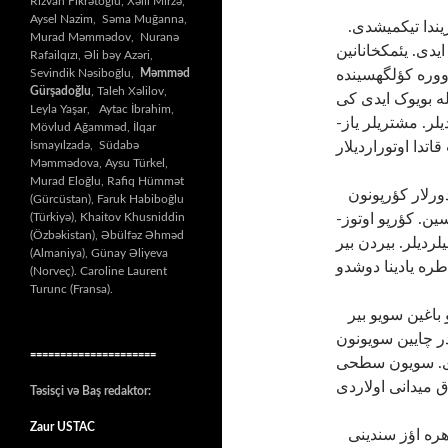
Rizvan Fikrətoğlu, Xəlil Mirzə,
Aysel Nazim, Səma Muğanna,
نریمان دایی بو یئمکخانانی باغی­نین قیراغی و یولون کناریندا تیکمیشدی.
Murad Məmmədov, Nuranə
یدی. یئمکخانانین
Rafailqızı, Əli bəy Azəri,
Sevindik Nəsiboğlu,
Məmməd
ووره کؤلگه­سینده
Gürşadoğlu
, Taleh Xəlilov,
ه بویوک ایدی کی
Leyla Yaşar, Aytac İbrahim,
دیلر. مشتریلر یاز
Mövlud Ağamməd, İlqar
İsmayılzadə, Südabə
Məmmədova, Aysu Türkel,
Murad Eloğlu, Rafiq Hümmət
اؤزونو قوواغین آرخاسینا چکدی. آخیرینجی قولدورلار کؤرپونون
(Gürcüstan), Faruk Habiboğlu
(Türkiyə), Khaitov Khusniddin
دسین. کؤرپو اوتوز
(Özbəkistan), Əbülfəz Əhməd
لردیلر. بیردن بیر
(Almaniya), Günay Əliyeva
(Norveç). Caroline Laurent
Turunc (Fransa).
یئمکخانین آرخاسیندا نریمان دایی­نین باغی یئرلشیردی. بو باغین سویو بیر
در چایین سویونون
=====================
دی. سویون سطحی
Təsisçi və Baş redaktor:
Zaur USTAC
یایین آخیرلاری ایدی. اورتا مکتبی قورتارمیشدیلار. هره اؤز سندینی