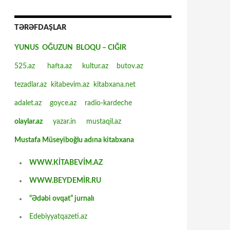
TƏRƏFDAŞLAR
YUNUS OĞUZUN BLOQU – CIĞIR
525.az
hafta.az
kultur.az
butov.az
tezadlar.az
kitabevim.az
kitabxana.net
adalet.az
goyce.az
radio-kardeche
olaylar.az
yazar.in
mustaqil.az
Mustafa Müseyiboğlu adına kitabxana
WWW.KİTABEVİM.AZ
WWW.BEYDEMİR.RU
“Ədəbi ovqat” jurnalı
Edebiyyatqazeti.az