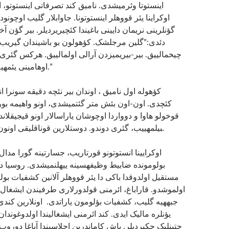
اینستوتا وئرمیشدی. نامیق کند تصرفاتی اینستوتو، ان
اوکراینا یئر قووه­لر اینستوتونا. جاوابلار گلیب اوچو.
گؤنلرینی نریمان دایی­نی باغیندا کئچیریردیلر. بیر گؤن آ
دئدی:”گلین مرجلشک. کؤهولون بو باشیندان گیریب ا
چیخمالییق. بیر-بیریمیزدن آرالی اولمالییق. هرکس گئری.
اوهامینی یئمه­یه قوناق ائتمه­لی­دیر.”
کئچدی. اون-اون بئش متر گئتمیشدی، اونو واهیمه بورو
بیلمه­ییب، گئری دوندو. دوستلارین قوناقلیقی اونون حسابینا وئریلدی.
بولومونده ضابیط وظیفه­سینه ییه­لنمیشدی. روسیا دا
مستقیل اولدوقدا باکی دا یئر قووه­لر آلانین کشفیات بو
اولموشدو. قاراباغ، ائرمنی قولدورلاری طرفیندن ایشغال ا
جبهه­یه گلیب، کشفیات بؤلومون یاراتدی. اونلارین کند
یؤنلره مالیک ایدی. کند ائرمنی ایشغالیندا اولدوغوندان
چتینلیک چکیردیلر. باش کاماندرین اجلاسیندا آیاغا دورو