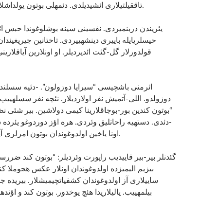
تاققیلتیلاری ائشیدیلدی. دئمه­لی بوتون یولداشلارینی ایتیرمیشدی.
حیسلری­ایله باییری دینشه­ییردی. تاختانین جیریغیند.
قولدورلار گل-گئت ائدیردیلر. او اونلارین آیاقلارین
دوزولدو. اللی-آتمیش نفر اولاردیلار. نئچه نفر سسله­یی:
بوتون کندین بور-بوجاقلارینا کیمی دولاشین. بیر شئی”.
دئدی. دسته­یه راحاتلیق وئردی. هره اؤز دوردوغو یئرده 
اونا یاخین اولدوغوندان بوتون امرلری آیندینجا ائشیدیردی.
بیزیم الیمیزده اولدوغوندان اونلار عکس هجوملا کن.
ساییلاری آز اولدوغوندان کشفیاتچیمیشلار. بیریده جا
بیلمه­ییب. یالیلاری­دا هئچ یوخدور. بوتون کند و اؤند