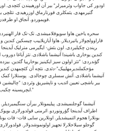
اودور کی جاواب وئرمیرلر” بیر آن اوره­ییندن کئچدی. اوره­
گتیرمه­دی. یئمکلری قورتارماق اوزره­یدی. تئلچی بی
قویموردو. آنجاق او طرفدن جاواب گلمیردی.
ریندن چکیلیردی. اون بئش- ایگیرمی مترلیک آیدینجا 
کندین یوخاری باشیندا آتیشما باشلادی. تئز آیاغا دوروب 
گؤندردی: “تئز اولون سیز ایکینیز­ یوخارییا گئدین. بیزد
مؤحکملندیرمه­لییک.”-دئدی. نئچه آن کئچمه­دن کند
آتیشما باشلادی. آتش سسلری چوخالدی. پوستلارا کمک یو
بیر باشچی تعیین ائدیب و تاپشیریق وئردی: “چالیشین 
ایچریسینه چکیب درسلرینی وئرین.”
اطراف آیدینجا گؤرونوردو. ائرمنی قولدورلاری بویوک ب
بونلارا هجوم ائتمیشدیلر. اونلارین سایی قات- قات بون.
گوجلو سیلاحلارلا تجهیز اولونموشدولار. قولدورلاری