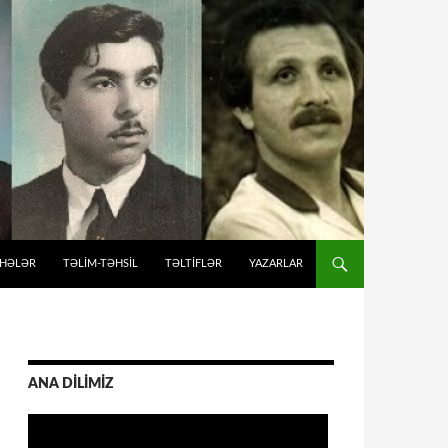
İHƏLƏR
TƏLIM-TƏHSIL
TƏLTİFLƏR
YAZARLAR
ANA DİLİMİZ