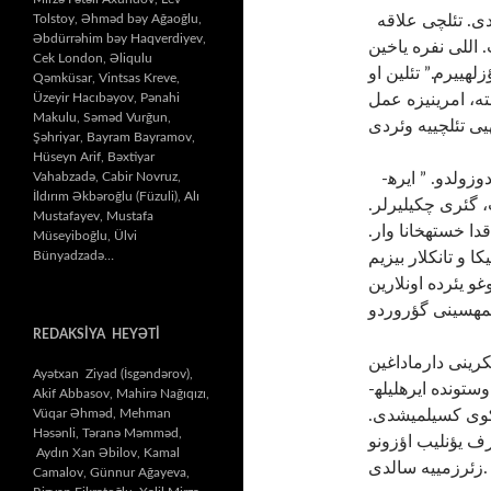
Tolstoy, Əhməd bəy Ağaoğlu,
باشچی تئلچی­نی سسله­دی: “قرارگاهلا علاقه ساخلا.”-دئدی. تئلچی علاقه
Əbdürrəhim bəy Haqverdiyev,
. اللی نفره یاخین
Cek London, Əliqulu
ه­ییرم.” تئلین او
Qəmküsar, Vintsas Kreve,
Üzeyir Hacıbəyov, Pənahi
ته، امرینیزه عمل
Makulu, Səməd Vurğun,
Şəhriyar, Bayram Bayramov,
Hüseyn Arif, Bəxtiyar
Vahabzadə, Cabir Novruz,
باشچی درحال خبردالیق وئردی. هامی اؤز یئرینده سیرایا دوزولدو. ” ایره­
İldırım Əkbəroğlu (Füzuli), Alı
ب، گئری چکیلیرلر
Mustafayev, Mustafa
قدا خسته­خانا وار
Müseyiboğlu, Ülvi
Bünyadzadə…
کا و تانکلار بیزیم
غو یئرده اونلارین
REDAKSİYA HEYƏTİ
فیکرینی دارماداغین
Ayətxan Ziyad (İsgəndərov),
ائتمیشدی. ایچریده بوغولوردو. دسته سیرایلا کؤرپونون اوستونده ایره­لی­له­
Akif Abbasov, Mahirə Nağıqızı,
Vüqar Əhməd, Mehman
س-کوی کسیلمیشدی
Həsənli, Təranə Məmməd,
رف یؤنلیب اؤزونو
Aydın Xan Əbilov, Kamal
زئرزمی­یه سالدی.
Camalov, Günnur Ağayeva,