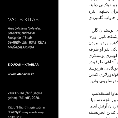
یینده­کینی دیلینه
رآن دسته­یی یئره
VACIB KITAB
Araz Şəhrilinin “Səfəvilər:
سحره یاخین هاوا سویوقلامیشدی. تک-تک قار اله­نیردی. پوستدان گلن
paralellər, ehtimallar,
قاراوولچولار یاتیردیلار. هاوا آیازیلاییب چیسکین کندین و یئمکخانانین اوزه­
həqiqətlər…” kitabı –
گؤرونوردو. بیردن
ŞƏHƏRİMİZİN ƏSAS KİTAB
MAĞAZALARINDA
ایکی نفر او طرفه
ه اوبیری پوستلاری
ین آشاغی طرفینده
E-DÜKAN – KİTABLAR:
للادی. هر پوستا
قولدورلاری کندین
www.kitabevim.az
آتیشما گوجلنمیشدی. پیلیموتلار بیرآن سنگیمیردیلر. هاوا ایشیقلانیب
Zaur USTAC,“45” (seçmə
şeirlər), “Mücrü”, 2020.
یر نئچه دسته­یله
لاردان آرتیق ایدی
Kitab “Mücrü”nəşriyyatının
 کندین ایچریسینه
“Poeziya”
seriyasında nəşr
edilmişdir.