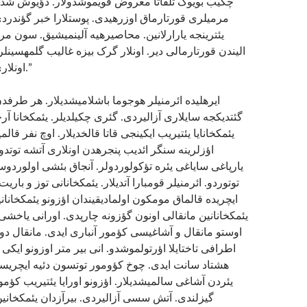
چکیب بویوک تلفاتا معروض قویموشدولار. دؤیوش شدتل.
مرمیلری قورتارماق اوزره­یدی. پوستلارا خبر گؤندرد
یئترینجه یارارلانین. محاصیره­یه آلینمیشیق. سون مر
الیندن قورتارمالی دیر. اونلار گرک بیزه غالیب گلمه­سینلر
اونلاری ناکام قویمالییق.”
گئتدیکجه سایلاری آزالیردی. گئری چکیلدیلر. یئمکخانا آرخ
یئمکخانایا یئتیریب ایکینجی قاتا قالخدیلار. اوچ نفر قالم
اؤزلرینه سنگر ائدیب پنجره­دن اونلاری آتشه توتدول
یارپاغی سایاغی یئره تؤکولوردولر. آنجاق بئشی اولوردوس
توتوردو. ائرمنیلر قومبارا آتدیلار. یئمکخانانی توز و با.
ایچریده قالماق مومکون اولمادیقیندان اؤزونو یئمکخانان.
یئمکخانانین مانقالی اونون گؤزونه چارپدی. اورانی یاخشی ت
اوستو مانقال و آشاغیسی کؤمور آنباری ایدی. مانقال دو
اطرافی تاختایلا اؤرتولموشدو. انی بیر متر اوزونو ایکی 
هشتاد سانت ایدی. چوخ کؤومور توتسون دئیه ایچریسی
یئردن آشاغی سالمیشدیلار. اؤزونو اورایا یئتیریب کؤمور ت
گیزلندی. آتش سسی آزالیردی. بیرآزدان یئمکخانین 