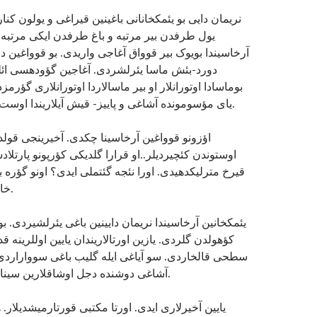
یول طرفدن بیر مرتبه و باغ طرفدن ایکی مرتبه ا
آرخاسیندا بویوک بیر قوواق آغاجی واریدی. بو قوواغین د
دورد-بئش ماسا یئرلشردی. آغاجین گؤوده­سی ائل
بوماسادا اوتورانلار او بیر ماسالاردا اوتورانلاری گؤرمز-
یای مؤسومونده آشاغی و پاییز- قیش آیلاریندا اوست قاتدا اوتوراردیلار.
اوستوندن کئچیردیلر..او قرارا گلدیکی کؤرپونو پارتلا-
قیرخ مترلیکده­یدی. اورا نئجه گئتملی ایدی؟ اونو گؤره بی
خاطره یادینا دوشدو.
کؤهولدن گلردی. یازین اورتالاریندان یایین اوللرینه ق
سطحی قالخاردی. سو آیاغی ایله گلیب باغی سووارار
آشاغی دوشنده دجل اوشاقلارین سیناق میدانی اولاردی.