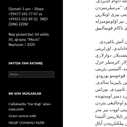
ه داوام ائدیردی
ی: “مرمیلرینیزدن
Qiyməti: 5 azn – Əlaqə:
می بیزی اونلارین
+99477-345-77-47 və
+99455-502-89-32 İNDİ
. بیز اؤلومومیزله
ZƏNG EDİN!
Nəşr göstəriciləri: 64 səhifə,
A5, ağ-qara, “Mücrü”
ایره­لی­ده ائرمنیلر هوجوما باشلامیشدیلار. هر طرفدن آتش یاغیردی.
Nəşriyyatı / 2020
ادایدی. اؤزلرینی
یشدیلار. دوارلاری
ار. ائرمنیلر خزل
SAYTDA TAM AXTARIŞ
ه، آلتیسی یئرینی
Axtarış:
ریت قوخوسو بورودو
ین باییرینا سالدی
انییردی. بورانین
ƏN SON YAZILANLAR
رد دمیر اوستونده
و اوجالیغی یئردن
Cəlilabadda “Nar Bağı” ailəvi-
uşaq parkı
نی اووب بیر متر
Sözün qırmızı xətti
ایلارینین آلتیندا
VAQİF OSMANLI YAZIR
پیلکنلریندن آیاق