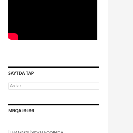
SAYTDA TAP
Axtarış:
MƏQALƏLƏR