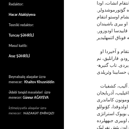
تقام انشات، اودا
Redaktor:
نوده گؤتورموشدولر
Həcər Atakişiyeva
خشام اوستو انتقام
و بیری باشیندان
Texniki redaktor:
 قاییدسا اودوزور
Tuncay ŞƏHRİLİ
Məsul katib:
کؤهوله اول نامیق ، اوندان بیر نئچه دقیقه سونرا انتقام و آخیردا او
Araz ŞƏHRİLİ
دو. قارانلیق، نم
قوخولو هاوا و دوواردا اوچوشان یاراسالار اونو قیجیقلاندیردی. تاب گتیره­
Beynəlxalq əlaqələr üzrə
menecer:
Khaitov Khusniddin
اوکرایینا انستوتونو قورتاریب، جسارتینه گورا مدال آلیب، کشفیات
Ədəbi tənqid məsələləri üzrə
غیلیب، آذربایجان
menecer:
Günnur AĞAYEVA
لومونون کاماندری
ولدوقدا، کؤنوللو
İctimaiyyətlə əlaqələr üzrə
menecer:
NƏZAKƏT EMİNQIZI
ی بویوک استراتژی
 اوبیری جبهه­لرده
ب اون بئش نفرلیک