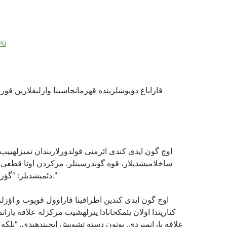
PÜ
قاراباغ دؤیوشلرینده قهرمانجاسینا وارلیقلارین قورب
ساخلامیشدیلار، قوه گوندرسینلر. مرکزدن اونا قطعی 
دئمیشدیلر: “گؤره­ک نه ائده بیلریک.”
کناریندا اولان یئمکخانادا یئرله­شیب مرکزله علاقه یارات.
علاقه یارانمیردی. بوتون دسته تشویش ایچینده­یدی. “بلک،