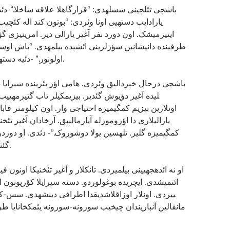
یارادایب دسته­یی اونا وئردی: “بوتون کند اله کئچیب
ایتیرمیشک. اون دورد نفر آغیر یارالی دیر. امرینیزی گؤزل
طرفینده دانیشانین سؤزلرینی ائشیده بیلمه­دی. “باش اوس
اولونور.” -دئیه دسته­یی تئلچی­یه وئردی.
لی­ده آغیر دؤیوش گئدیر. بیزیمکیلر تاب گتیرمه­یی.
اونلارین بیزیم کمگیمیزه احتیاجی وار. اون کیلومتر قابا.
یارالیلاری دا اؤزوموزله آپارمالییق. آرخادان آغیر تئخنی
کمگیمیزه گلیر. تله­سین یولا دوشوروک.”- دئدی. او دوردو
گئتمه­سینی گؤروردو.
او نه ائده­جه­یینی بیلمیردی. تانکلار و آغیر تئخنیکا اونون 
ییردی. اونلار اوزاقلاشدیقدا اطرافی دینشه­دی. س.
مانقالین آنباریندان چیخیب سورونه-سورونه یئمکخانایا ط