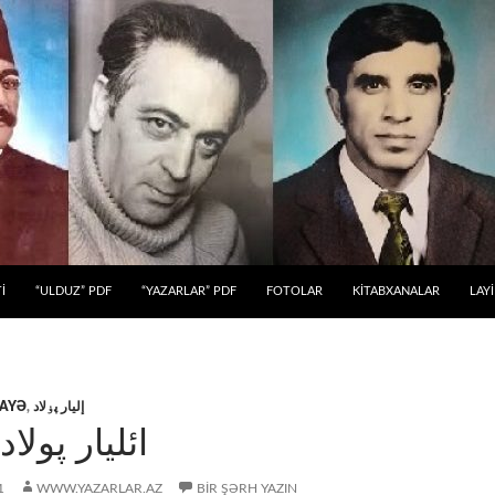
 KEÇ
İ
“ULDUZ” PDF
“YAZARLAR” PDF
FOTOLAR
KİTABXANALAR
LAY
AYƏ
,
إلیار پۏلاد
ائلیار پولا
1
WWW.YAZARLAR.AZ
BIR ŞƏRH YAZIN