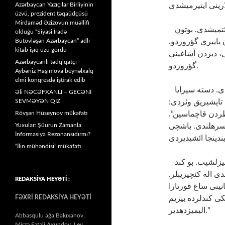
Azərbaycan Yazıçılar Birliyinin
üzvü, prezident təqaüdçüsü
Mirdaməd Əzizovun müəllifi
یئریندن دربنمیردی. نفسینی سینه بوشلوغوندا حبس ائتمیشدی. بوتون
olduğu “Siyasi İradə
Bütövləşən Azərbaycan” adlı
ان باییری گؤروردو
kitab işıq üzü gördü
ی، دیزدن آشاغی­نی
Azərbaycanlı tədqiqatçı
گؤروردو.
Aybəniz Haşımova beynəlxalq
elmi konqresdə iştirak edib
ائرمنی باشچی­سی “سیرایا دوزولون”. -دئیه سسلندی. دسته سیرایا
Əli NƏCƏFXANLI – GECƏNİ
SEVMƏYƏN QIZ
ب تاپشیریق وئردی
Rövşən Hüseynov mükafatı
“ نظردن قاچماسین
Yuxular: Şüurun Zamanla
-سره­لندی. باشچی
İnformasiya Rezonansıdırmı?
“İlin mühəndisi” mükafatı
گئدنلر بیر-بیر قاییدیب راپورت وئردیلر: “بوتون کند ضررسیزلشیب. بو کند
دی اله کئچیریبلر
REDAKSİYA HEYƏTİ :
نینی ساغ قورتارا
FƏXRİ REDAKSİYA HEYƏTİ
ه­کی کندلرده بیزیم
الیمیزده­دیر.”
Abbasqulu ağa Bakıxanov,
Mirzə Fətəli Axundov, Lev