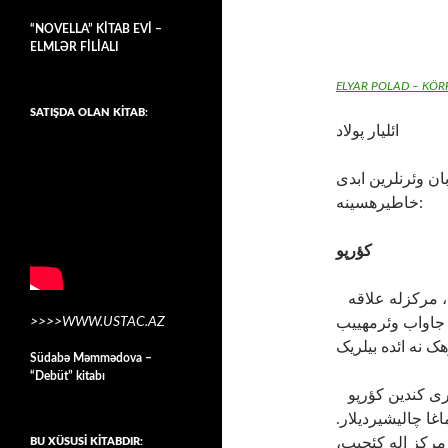
“NOVELLA” KİTAB EVİ –
ELMLƏR FİLİALI
ELYAR POLAD – KÖR
SATIŞDA OLAN KİTAB:
ائلیار پولاد
ان وئرنلرین ابدی
خاطیره­سینه:
کؤرپو
اوچ گون ایدی کندی ائرمنی قولدورلاریندان تمیزله­ییب، مرکزله علاقه
>>>>WWW.USTAC.AZ
جاواب وئرمه­ییب
Südabə Məmmədova –
“Debüt” kitabı
اوچ گون ایدی کندین اطرافینا قاراوول قویوب و اؤزلری کندین کؤرپو
ماغا چالیشیردیلار
ه مرکز اله کئچیب
BU XÜSUSİ KİTABDIR: