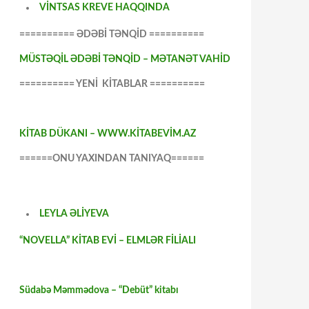
VİNTSAS KREVE HAQQINDA
========== ƏDƏBİ TƏNQİD ==========
MÜSTƏQİL ƏDƏBİ TƏNQİD – MƏTANƏT VAHİD
========== YENİ KİTABLAR ==========
KİTAB DÜKANI – WWW.KİTABEVİM.AZ
======ONU YAXINDAN TANIYAQ======
LEYLA ƏLİYEVA
“NOVELLA” KİTAB EVİ – ELMLƏR FİLİALI
Südabə Məmmədova – “Debüt” kitabı