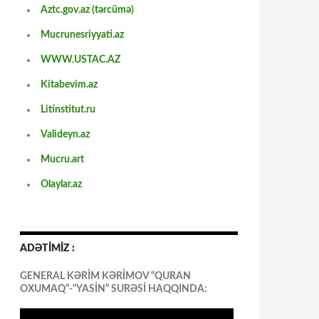
Aztc.gov.az (tərcümə)
Mucrunesriyyati.az
WWW.USTAC.AZ
Kitabevim.az
Litinstitut.ru
Valideyn.az
Mucru.art
Olaylar.az
ADƏTİMİZ :
GENERAL KƏRİM KƏRİMOV “QURAN
OXUMAQ”-“YASİN” SURƏSİ HAQQINDA: