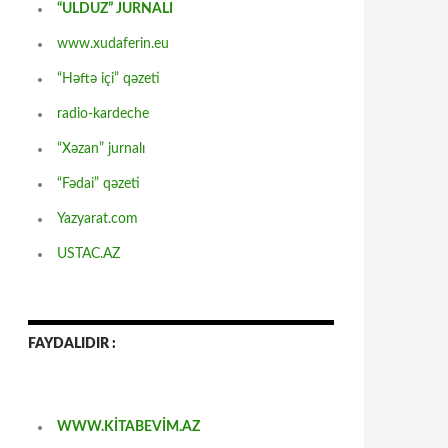
“ULDUZ” JURNALI
www.xudaferin.eu
“Həftə içi” qəzeti
radio-kardeche
“Xəzan” jurnalı
“Fədai” qəzeti
Yazyarat.com
USTAC.AZ
FAYDALIDIR :
WWW.KİTABEVİM.AZ