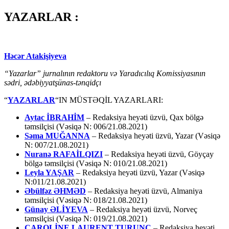
YAZARLAR :
Həcər Atakişiyeva
“Yazarlar” jurnalının redaktoru və Yaradıcılıq Komissiyasının
sədri, ədəbiyyatşünas-tənqidçı
“
YAZARLAR
“IN MÜSTƏQİL YAZARLARI:
Aytac İBRAHİM
– Redaksiya heyəti üzvü, Qax bölgə
təmsilçisi (Vəsiqə N: 006/21.08.2021)
Səma MUĞANNA
– Redaksiya heyəti üzvü, Yazar (Vəsiqə
N: 007/21.08.2021)
Nuranə RAFAİLQIZI
– Redaksiya heyəti üzvü, Göyçay
bölgə təmsilçisi (Vəsiqə N: 010/21.08.2021)
Leyla YAŞAR
– Redaksiya heyəti üzvü, Yazar (Vəsiqə
N:011/21.08.2021)
Əbülfəz ƏHMƏD
– Redaksiya heyəti üzvü, Almaniya
təmsilçisi (Vəsiqə N: 018/21.08.2021)
Günay ƏLİYEVA
– Redaksiya heyəti üzvü, Norveç
təmsilçisi (Vəsiqə N: 019/21.08.2021)
CAROLİNE LAURENT TURUNC
– Redaksiya heyəti