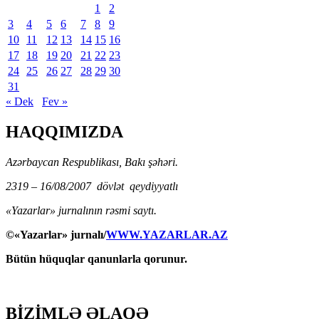
1
2
3
4
5
6
7
8
9
10
11
12
13
14
15
16
17
18
19
20
21
22
23
24
25
26
27
28
29
30
31
« Dek
Fev »
HAQQIMIZDA
Azərbaycan Respublikası, Bakı şəhəri.
2319 – 16/08/2007 dövlət qeydiyyatlı
«Yazarlar» jurnalının rəsmi saytı.
©«Yazarlar» jurnalı/
WWW.YAZARLAR.AZ
Bütün hüquqlar qanunlarla qorunur.
BİZİMLƏ ƏLAQƏ