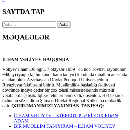
SAYTDA TAP
Axtarış:
MƏQALƏLƏR
İLHAM VƏLİYEV HAQQINDA
Vəliyev İlham Əli oğlu, 7 oktyabr 1959 –cu ildə Tovuzu rayonunun
Əlibəyi (yəqin ki, bu kəndi hamı tanıyır) kəndində müəllim ailəsində
anadan olub. Azərbaycan Dövlət Pedoqoji Universitetinin
Riyaziyyat fakültəsini bitirib. Müəllimliklə başladığı fəaliyyəti
dövründə indiyə qədər bir çox təhsil müəssisələrində müxtəlif
vəzifələrdə çalışıb. İqtisad elmləri namizədi, dosentdir. Hal-hazırda
özündən söz etdirən Şamaxı Dövlət Regional Kollecinə rəhbərlik
edir.
QƏHRƏMANIMIZI YAXINDAN TANIYAQ:
İLHAM VƏLİYEV – STEREOTİPLƏRİ YOX EDƏN
ADAM
BİR MÜƏLLİM TANIYIRAM – İLHAM VƏLİYEV