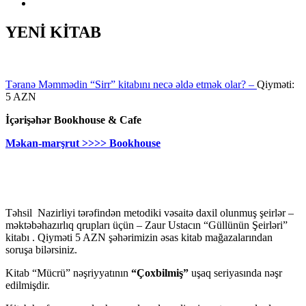
YENİ KİTAB
Təranə Məmmədin “Sirr” kitabını necə əldə etmək olar? –
Qiyməti:
5 AZN
İçərişəhər Bookhouse & Cafe
Məkan-marşrut >>>> Bookhouse
Təhsil Nazirliyi tərəfindən metodiki vəsaitə daxil olunmuş şeirlər –
məktəbəhazırlıq qrupları üçün – Zaur Ustacın “Güllünün Şeirləri”
kitabı . Qiyməti 5 AZN şəhərimizin əsas kitab mağazalarından
soruşa bilərsiniz.
Kitab “Mücrü” nəşriyyatının
“Çoxbilmiş”
uşaq seriyasında nəşr
edilmişdir.