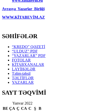
www.xudaferin.eu
Avrasya Yazarlar Birliği
WWW.KİTABEVİM.AZ
SƏHİFƏLƏR
“KREDO” QƏZETİ
“ULDUZ” PDF
“YAZARLAR” PDF
FOTOLAR
KİTABXANALAR
LAYİHƏLƏR
Təlim-təhsil
TƏLTİFLƏR
YAZARLAR
SAYT TƏQVİMİ
Yanvar 2022
BE
ÇA
Ç
CA
C
Ş
B