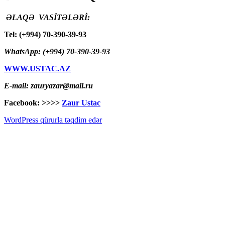
ƏLAQƏ VASİTƏLƏRİ:
Tel: (+994) 70-390-39-93
WhatsApp: (+994) 70-390-39-93
WWW.USTAC.AZ
E-mail: zauryazar@mail.ru
Facebook: >>>>
Zaur Ustac
WordPress qürurla təqdim edər