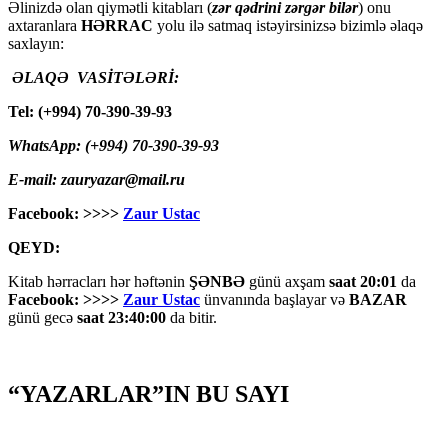
Əlinizdə olan qiymətli kitabları (
zər qədrini zərgər bilər
) onu
axtaranlara
HƏRRAC
yolu ilə satmaq istəyirsinizsə bizimlə əlaqə
saxlayın:
ƏLAQƏ VASİTƏLƏRİ:
Tel: (+994) 70-390-39-93
WhatsApp: (+994) 70-390-39-93
E-mail: zauryazar@mail.ru
Facebook: >>>>
Zaur Ustac
QEYD:
Kitab hərracları hər həftənin
ŞƏNBƏ
günü axşam
saat 20:01
da
Facebook: >>>>
Zaur Ustac
ünvanında başlayar və
BAZAR
günü gecə
saat 23:40:00
da bitir.
“YAZARLAR”IN BU SAYI