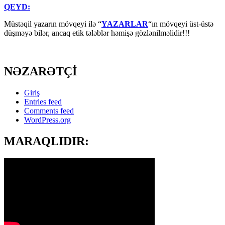
QEYD:
Müstəqil yazarın mövqeyi ilə “
YAZARLAR
“ın mövqeyi üst-üstə
düşməyə bilər, ancaq etik tələblər həmişə gözlənilməlidir!!!
NƏZARƏTÇİ
Giriş
Entries feed
Comments feed
WordPress.org
MARAQLIDIR: