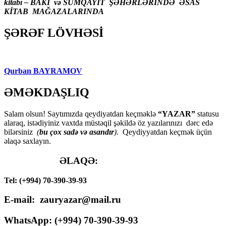
kitabı – BAKI və SUMQAYIT ŞƏHƏRLƏRİNDƏ ƏSAS
KİTAB MAĞAZALARINDA
ŞƏRƏF LÖVHƏSİ
Qurban BAYRAMOV
ƏMƏKDAŞLIQ
Salam olsun! Saytımızda qeydiyatdan keçməklə
“YAZAR”
statusu
alaraq, istədiyiniz vaxtda müstəqil şəkildə öz yazılarınızı dərc edə
bilərsiniz
(
bu çox sadə və asandır
).
Qeydiyyatdan keçmək üçün
əlaqə saxlayın.
ƏLAQƏ:
Tel: (+994) 70-390-39-93
E-mail: zauryazar@mail.ru
WhatsApp: (
+994
) 70-390-39-93