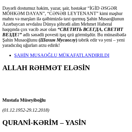
Dəyərli dostumuz həkim, yazar, şair, bəstəkar “İGİD ƏSGƏR
MÖHKƏM DAYAN”, “CƏNƏB LEYTENANT” kimi məşhur
mahnı və marşları ilə qəlbimizdə taxt qurmuş Şahin Musaoğlunun
Azərbaycan sevdalısı Dünya şöhrətli alim Mehmet Haberal
haqqında çox vacib əsər olan
“СВЕТИТЬ ВСЕГДА, СВЕТИТ
ВЕЗДЕ!”
adlı sənədli povesti işıq qzü görmüşdür. Bu münasibətlə
Şahin Musaoğlunu
(
Шахин Мусаоглу
)
təbrik edir və yeni – yeni
yaradıcılıq uğurları arzu edirik!
ŞAHİN MUSAOĞLU MÜKAFATLANDIRILDI
ALLAH RƏHMƏT ELƏSİN
Mustafa Müseyiboğlu
(01.12.1952-29.12.2018)
QURANİ-KƏRİM – YASİN