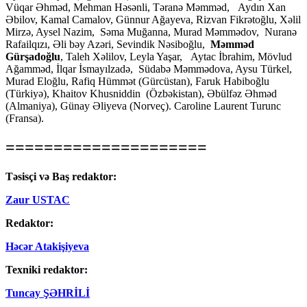
Vüqar Əhməd, Mehman Həsənli, Təranə Məmməd, Aydın Xan
Əbilov, Kamal Camalov, Günnur Ağayeva, Rizvan Fikrətoğlu, Xəlil
Mirzə, Aysel Nazim, Səma Muğanna, Murad Məmmədov, Nuranə
Rafailqızı, Əli bəy Azəri, Sevindik Nəsiboğlu,
Məmməd
Gürşadoğlu
, Taleh Xəlilov, Leyla Yaşar, Aytac İbrahim, Mövlud
Ağamməd, İlqar İsmayılzadə, Südabə Məmmədova, Aysu Türkel,
Murad Eloğlu, Rafiq Hümmət (Gürcüstan), Faruk Habiboğlu
(Türkiyə), Khaitov Khusniddin (Özbəkistan), Əbülfəz Əhməd
(Almaniya), Günay Əliyeva (Norveç). Caroline Laurent Turunc
(Fransa).
=====================
Təsisçi və Baş redaktor:
Zaur USTAC
Redaktor:
Həcər Atakişiyeva
Texniki redaktor:
Tuncay ŞƏHRİLİ