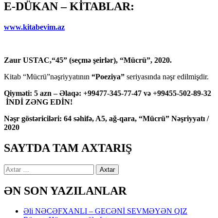
E-DÜKAN – KİTABLAR:
www.kitabevim.az
Zaur USTAC,“45” (seçmə şeirlər), “Mücrü”, 2020.
Kitab “Mücrü”nəşriyyatının
“Poeziya”
seriyasında nəşr edilmişdir.
Qiyməti: 5 azn – Əlaqə: +99477-345-77-47 və +99455-502-89-32
İNDİ ZƏNG EDİN!
Nəşr göstəriciləri: 64 səhifə, A5, ağ-qara, “Mücrü” Nəşriyyatı /
2020
SAYTDA TAM AXTARIŞ
Axtarış:
ƏN SON YAZILANLAR
Əli NƏCƏFXANLI – GECƏNİ SEVMƏYƏN QIZ