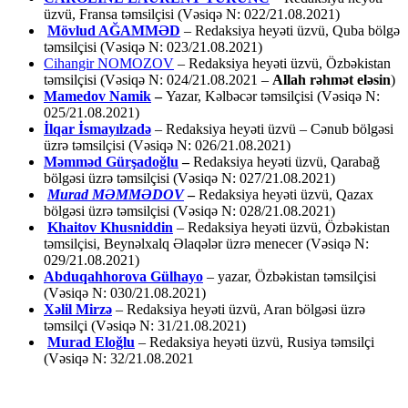
üzvü, Fransa təmsilçisi (Vəsiqə N: 022/21.08.2021)
Mövlud AĞAMMƏD
– Redaksiya heyəti üzvü, Quba bölgə
təmsilçisi (Vəsiqə N: 023/21.08.2021)
Cihangir NOMOZOV
– Redaksiya heyəti üzvü, Özbəkistan
təmsilçisi (Vəsiqə N: 024/21.08.2021 –
Allah rəhmət eləsin
)
Mamedov Namik
–
Yazar, Kəlbəcər təmsilçisi (Vəsiqə N:
025/21.08.2021)
İlqar İsmayılzadə
–
Redaksiya heyəti üzvü – Cənub bölgəsi
üzrə təmsilçisi (Vəsiqə N: 026/21.08.2021)
Məmməd Gürşadoğlu
–
Redaksiya heyəti üzvü, Qarabağ
bölgəsi üzrə təmsilçisi (Vəsiqə N: 027/21.08.2021)
Murad MƏMMƏDOV
–
Redaksiya heyəti üzvü, Qazax
bölgəsi üzrə təmsilçisi (Vəsiqə N: 028/21.08.2021)
Khaitov Khusniddin
– Redaksiya heyəti üzvü, Özbəkistan
təmsilçisi, Beynəlxalq Əlaqələr üzrə menecer (Vəsiqə N:
029/21.08.2021)
Abduqahhorova Gülhayo
– yazar, Özbəkistan təmsilçisi
(Vəsiqə N: 030/21.08.2021)
Xəlil Mirzə
– Redaksiya heyəti üzvü, Aran bölgəsi üzrə
təmsilçi (Vəsiqə N: 31/21.08.2021)
Murad Eloğlu
– Redaksiya heyəti üzvü, Rusiya təmsilçi
(Vəsiqə N: 32/21.08.2021