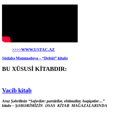
>>>>WWW.USTAC.AZ
Südabə Məmmədova – “Debüt” kitabı
BU XÜSUSİ KİTABDIR:
Vacib kitab
Araz Şəhrilinin “Səfəvilər: paralellər, ehtimallar, həqiqətlər…”
kitabı – ŞƏHƏRİMİZİN ƏSAS KİTAB MAĞAZALARINDA