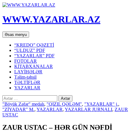
WWW.YAZARLAR.AZ
Axtar
Mühtəviyyata
Əsas menyu
keç
“KREDO” QƏZETİ
“ULDUZ” PDF
“YAZARLAR” PDF
FOTOLAR
KİTABXANALAR
LAYİHƏLƏR
Təlim-təhsil
TƏLTİFLƏR
YAZARLAR
Axtarış:
"Böyük Zəfər" medalı
,
"QIZIL QƏLƏM"
,
"YAZARLAR" j.
,
"ZİYADAR" M.
,
YAZARLAR
,
YAZARLAR JURNALI
,
ZAUR
USTAC
ZAUR USTAC – HƏR GÜN NƏFDİ