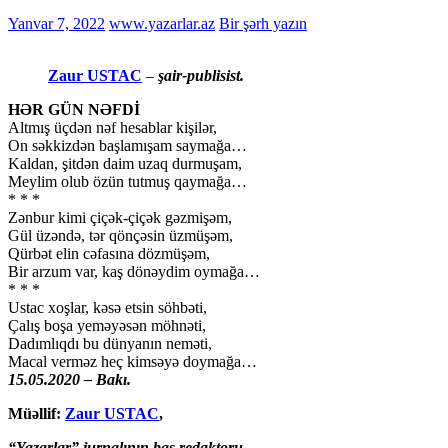
Yanvar 7, 2022
www.yazarlar.az
Bir şərh yazın
Zaur USTAC
–
şair-publisist.
HƏR GÜN NƏFDİ
Altmış üçdən nəf hesablar kişilər,
On səkkizdən başlamışam saymağa…
Kaldan, şitdən daim uzaq durmuşam,
Meylim olub özün tutmuş qaymağa…
* * *
Zənbur kimi çiçək-çiçək gəzmişəm,
Gül üzəndə, tər qönçəsin üzmüşəm,
Qürbət elin cəfasına dözmüşəm,
Bir arzum var, kaş dönəydim oymağa…
* * *
Ustac xoşlar, kəsə etsin söhbəti,
Çalış boşa yeməyəsən möhnəti,
Dadımlıqdı bu dünyanın neməti,
Macal verməz heç kimsəyə doymağa…
15.05.2020 – Bakı.
Müəllif:
Zaur USTAC
,
“Yazarlar” jurnalının baş redaktoru,