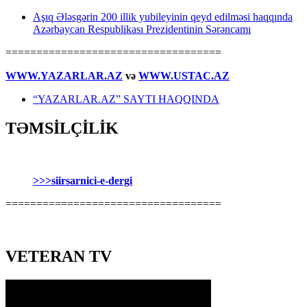
Aşıq Ələsgərin 200 illik yubileyinin qeyd edilməsi haqqında
Azərbaycan Respublikası Prezidentinin Sərəncamı
===================================
WWW.YAZARLAR.AZ
və
WWW.USTAC.AZ
“YAZARLAR.AZ” SAYTI HAQQINDA
TƏMSİLÇİLİK
>>>siirsarnici-e-dergi
===================================
VETERAN TV