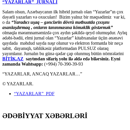
“YAZARLAR” JURNALI
Salam olsun, Azərbaycanın ilk hibrid jurnalı olan “Yazarlar”ın çox
dəyərli yazarları və oxucuları! Bizim yalnız bir məqsədimiz var ki,
o da
“
Yaradıcı uşaq – gәnclәrin dövrü mәtbuatda çıxışını
asanlaşdırmaq , onların tanınmasına kömәklik göstәrmәk”
olmaqla məramnaməmizdə çox aydın şəkildə qeyd olumuşdur. Aylıq
ədəbi-bədii, elmi jurnal olan “Yazarlar” kitabxanalar üçün ənənəvi
qaydada məhdud sayda nəşr olunur və elektron formatda bir neçə
sabit, dayanıqlı, təhlükəsiz platformadan PULSUZ olaraq
yayımlanır. Jurnalın bu günə qədər çap olunmuş bütün nömrələrini
BİTİK.AZ
saytından sifariş yolu ilə əldə edə bilərsiniz. Eyni
zamanda Wahtsapp:
(+994) 70-390-39-93
“YAZARLAR, ANCAQ YAZARLAR…”
© YAZARLAR.
“YAZARLAR” PDF
ƏDƏBİYYAT XƏBƏRLƏRİ