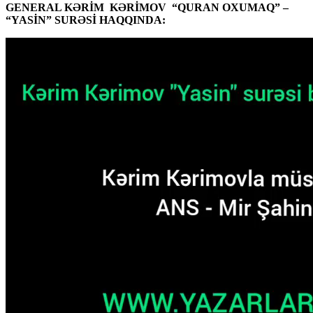
GENERAL KƏRİM KƏRİMOV “QURAN OXUMAQ” –
“YASİN” SURƏSİ HAQQINDA: