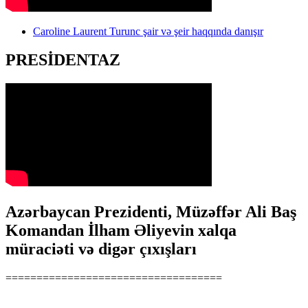
Caroline Laurent Turunc şair və şeir haqqında danışır
PRESİDENTAZ
Azərbaycan Prezidenti, Müzəffər Ali Baş
Komandan İlham Əliyevin xalqa
müraciəti və digər çıxışları
===================================