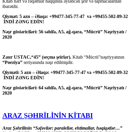
Kitab hərf və rəqəmlər haqqında əyləncəli şeir və tapmacalardan
ibarətdir.
Qiymət: 5 azn – Əlaqə: +99477-345-77-47 və +99455-502-89-32
İNDİ ZƏNG EDİN!
Nəşr göstəriciləri: 56 səhifə, A5, ağ-qara, “Mücrü” Nəşriyyatı /
2020
Zaur USTAC,“45” (seçmə şeirlər).
Kitab “Mücrü”nəşriyyatının
“Poeziya”
seriyasında nəşr edilmişdir.
Qiyməti: 5 azn – Əlaqə: +99477-345-77-47 və +99455-502-89-32
İNDİ ZƏNG EDİN!
Nəşr göstəriciləri: 64 səhifə, A5, ağ-qara, “Mücrü” Nəşriyyatı /
2020
ARAZ ŞƏHRİLİNİN KİTABI
Araz Şəhrilinin “Səfəvilər: paralellər, ehtimallar, həqiqətlər…”