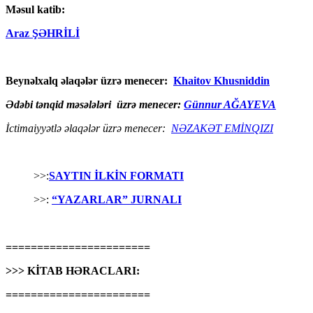
Məsul katib:
Araz ŞƏHRİLİ
Beynəlxalq əlaqələr üzrə menecer:
Khaitov Khusniddin
Ədəbi tənqid məsələləri üzrə menecer:
Günnur AĞAYEVA
İctimaiyyətlə əlaqələr üzrə menecer:
NƏZAKƏT EMİNQIZI
>>:
SAYTIN İLKİN FORMATI
>>:
“YAZARLAR” JURNALI
=======================
>>> KİTAB HƏRACLARI:
=======================