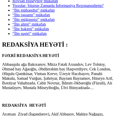
Rövşən Hüseynov mükafatı
Yuxular: Şüurun Zamanla İnformasiya Rezonansıdırmı?
“İlin mühəndisi” mükafatı
“İlin rəssamı” mükafatı
“İlin müğənnisi” mükafatı
“İlin alimi” mükafatı
“İlin həkimi” mükafatı
“İlin naşiri” mükafatı
REDAKSİYA HEYƏTİ :
FƏXRİ REDAKSİYA HEYƏTİ
Abbasqulu ağa Bakıxanov, Mirzə Fətəli Axundov, Lev Tolstoy,
Əhməd bəy Ağaoğlu, Əbdürrəhim bəy Haqverdiyev, Cek London,
Əliqulu Qəmküsar, Vintsas Kreve, Üzeyir Hacıbəyov, Pənahi
Makulu, Səməd Vurğun, Şəhriyar, Bayram Bayramov, Hüseyn Arif,
Bəxtiyar Vahabzadə, Cabir Novruz, İldırım Əkbəroğlu (Füzuli), Alı
Mustafayev, Mustafa Müseyiboğlu, Ülvi Bünyadzadə…
REDAKSİYA HEYƏTİ
Ayətxan Ziyad (İsgəndərov), Akif Abbasov, Mahirə Nağıqızı,