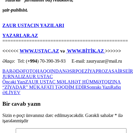
şair-publisist.
ZAUR USTACIN YAZILARI
YAZARLAR.AZ
===============================================
<<<<<<
WWW.USTAC.AZ
və
WWW.BİTİK.AZ
>>>>>>
Əlaqə:
Tel: (
+994
) 70-390-39-93 E-mail: zauryazar@mail.ru
BARƏDƏ
FOTO
HAQQINDA
NƏSR
POEZİYA
PROZA
ŞAİR
ŞEİR
JURNALI
ZAUR USTAC
Yazılar
Öncəki Yazı
ZAUR USTAC MƏLAHƏT HÜMMƏTQIZINA
“ZİYADAR” MÜKAFATI TƏQDİM EDİR
Sonrakı Yazı
Rafiq
üzrə
ƏLİYEV
naviqasiya
Bir cavab yazın
Sizin e-poçt ünvanınız dərc edilməyəcəkdir.
Gərəkli sahələr
*
ilə
işarələnmişdir