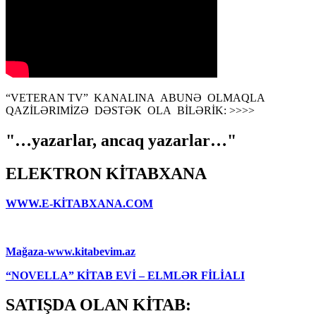
“VETERAN TV” KANALINA ABUNƏ OLMAQLA
QAZİLƏRIMİZƏ DƏSTƏK OLA BİLƏRİK: >>>>
"…yazarlar, ancaq yazarlar…"
ELEKTRON KİTABXANA
WWW.E-KİTABXANA.COM
Mağaza-www.kitabevim.az
“NOVELLA” KİTAB EVİ – ELMLƏR FİLİALI
SATIŞDA OLAN KİTAB: