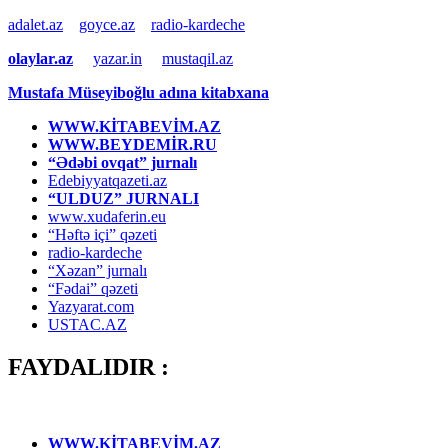
adalet.az
goyce.az
radio-kardeche
olaylar.az
yazar.in
mustaqil.az
Mustafa Müseyiboğlu adına kitabxana
WWW.KİTABEVİM.AZ
WWW.BEYDEMİR.RU
“Ədəbi ovqat” jurnalı
Edebiyyatqazeti.az
“ULDUZ” JURNALI
www.xudaferin.eu
“Həftə içi” qəzeti
radio-kardeche
“Xəzan” jurnalı
“Fədai” qəzeti
Yazyarat.com
USTAC.AZ
FAYDALIDIR :
WWW.KİTABEVİM.AZ