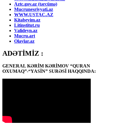
Aztc.gov.az (tərcümə)
Mucrunesriyyati.az
WWW.USTAC.AZ
Kitabevim.az
Litinstitut.ru
Valideyn.az
Mucru.art
Olaylar.az
ADƏTİMİZ :
GENERAL KƏRİM KƏRİMOV “QURAN
OXUMAQ”-“YASİN” SURƏSİ HAQQINDA: