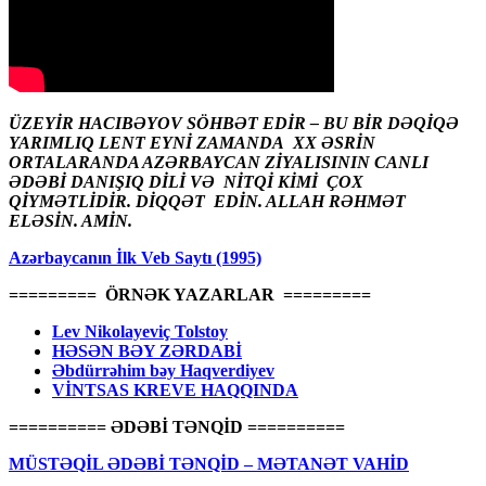
ÜZEYİR HACIBƏYOV SÖHBƏT EDİR – BU BİR DƏQİQƏ
YARIMLIQ LENT EYNİ ZAMANDA XX ƏSRİN
ORTALARANDA AZƏRBAYCAN ZİYALISININ CANLI
ƏDƏBİ DANIŞIQ DİLİ VƏ NİTQİ KİMİ ÇOX
QİYMƏTLİDİR. DİQQƏT EDİN. ALLAH RƏHMƏT
ELƏSİN. AMİN.
Azərbaycanın İlk Veb Saytı (1995)
========= ÖRNƏK YAZARLAR =========
Lev Nikolayeviç Tolstoy
HƏSƏN BƏY ZƏRDABİ
Əbdürrəhim bəy Haqverdiyev
VİNTSAS KREVE HAQQINDA
========== ƏDƏBİ TƏNQİD ==========
MÜSTƏQİL ƏDƏBİ TƏNQİD – MƏTANƏT VAHİD