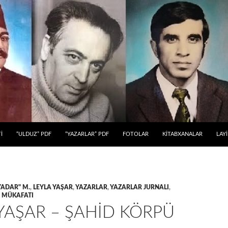
 KEÇ
İ
“ULDUZ” PDF
“YAZARLAR” PDF
FOTOLAR
KİTABXANALAR
LAY
YADAR" M.
,
LEYLA YAŞAR
,
YAZARLAR
,
YAZARLAR JURNALI
,
 MÜKAFATI
YAŞAR – ŞAHID KÖRPÜ