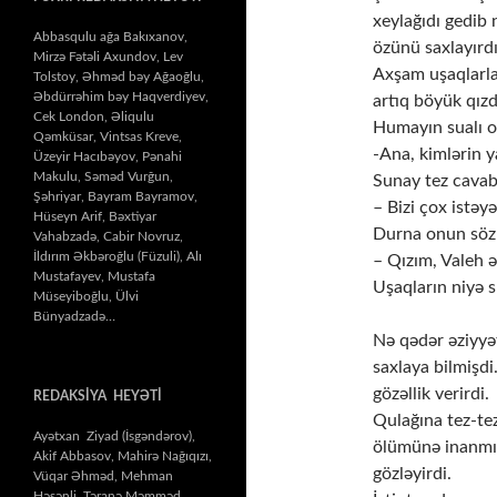
xeylağıdı gedib
Abbasqulu ağa Bakıxanov,
özünü saxlayırdı
Mirzə Fətəli Axundov, Lev
Axşam uşaqlarla 
Tolstoy, Əhməd bəy Ağaoğlu,
Əbdürrəhim bəy Haqverdiyev,
artıq böyük qızd
Cek London, Əliqulu
Humayın sualı o
Qəmküsar, Vintsas Kreve,
-Ana, kimlərin y
Üzeyir Hacıbəyov, Pənahi
Makulu, Səməd Vurğun,
Sunay tez cavab
Şəhriyar, Bayram Bayramov,
– Bizi çox istə
Hüseyn Arif, Bəxtiyar
Durna onun söz
Vahabzadə, Cabir Novruz,
İldırım Əkbəroğlu (Füzuli), Alı
– Qızım, Valeh 
Mustafayev, Mustafa
Uşaqların niyə s
Müseyiboğlu, Ülvi
Bünyadzadə…
Nə qədər əziyyət
saxlaya bilmişd
gözəllik verirdi.
REDAKSİYA HEYƏTİ
Qulağına tez-tez 
Ayətxan Ziyad (İsgəndərov),
ölümünə inanmır
Akif Abbasov, Mahirə Nağıqızı,
gözləyirdi.
Vüqar Əhməd, Mehman
Həsənli, Təranə Məmməd,