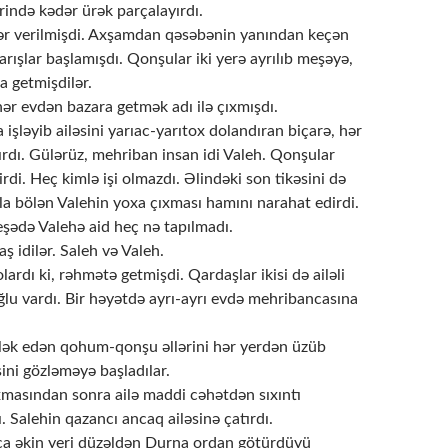
rində kədər ürək parçalayırdı.
bər verilmişdi. Axşamdan qəsəbənin yanından keçən
arışlar başlamışdı. Qonşular iki yerə ayrılıb meşəyə,
a getmişdilər.
ər evdən bazara getmək adı ilə çıxmışdı.
işləyib ailəsini yarıac-yarıtox dolandıran biçarə, hər
yırdı. Gülərüz, mehriban insan idi Valeh. Qonşular
irdi. Heç kimlə işi olmazdı. Əlindəki son tikəsini də
rla bölən Valehin yoxa çıxması hamını narahat edirdi.
şədə Valehə aid heç nə tapılmadı.
aş idilər. Saleh və Valeh.
olardı ki, rəhmətə getmişdi. Qardaşlar ikisi də ailəli
 oğlu vardı. Bir həyətdə ayrı-ayrı evdə mehribancasına
ələk edən qohum-qonşu əllərini hər yerdən üzüb
sini gözləməyə başladılar.
xmasından sonra ailə maddi cəhətdən sıxıntı
 Salehin qazancı ancaq ailəsinə çatırdı.
ca əkin yeri düzəldən Durna ordan götürdüyü