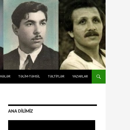
İHƏLƏR
TƏLIM-TƏHSIL
TƏLTİFLƏR
YAZARLAR
ANA DİLİMİZ