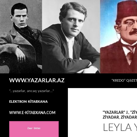
MÜHTƏVIYYATA
Axtar
WWW.YAZARLAR.AZ
“KREDO” QƏZET
"…yazarlar, ancaq yazarlar…"
ELEKTRON KİTABXANA
"YAZARLAR" J.
,
"Zİ
WWW.E-KİTABXANA.COM
ZİYADAR
,
ZİYADAR
LEYLA 