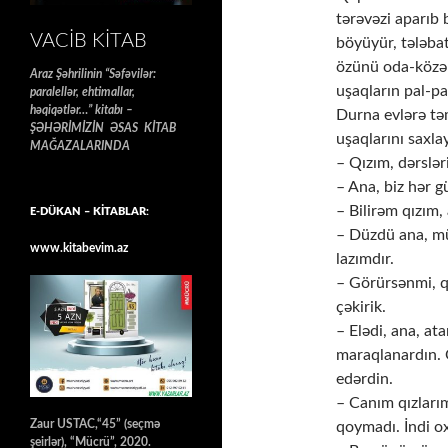
tərəvəzi aparıb 
VACIB KITAB
böyüyür, tələbat
özünü oda-közə v
Araz Şəhrilinin “Səfəvilər:
uşaqların pal-pal
paralellər, ehtimallar,
həqiqətlər…” kitabı –
Durna evlərə təm
ŞƏHƏRİMİZİN ƏSAS KİTAB
uşaqlarını saxlay
MAĞAZALARINDA
– Qızım, dərslər
– Ana, biz hər gü
– Bilirəm qızım
E-DÜKAN – KİTABLAR:
– Düzdü ana, mü
www.kitabevim.az
lazımdır.
– Görürsənmi, 
çəkirik.
– Elədi, ana, at
maraqlanardın. 
edərdin.
– Canım qızları
Zaur USTAC,“45” (seçmə
qoymadı. İndi ox
şeirlər), “Mücrü”, 2020.