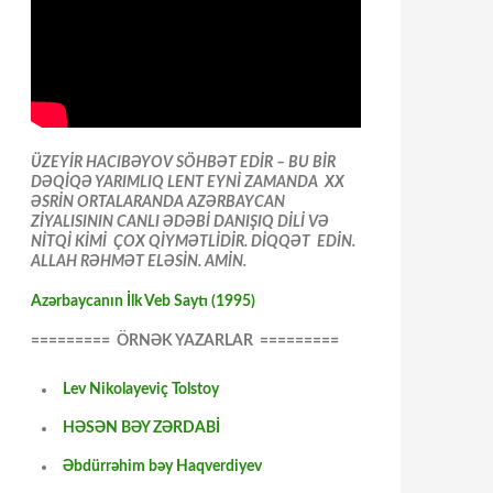
ÜZEYİR HACIBƏYOV SÖHBƏT EDİR – BU BİR
DƏQİQƏ YARIMLIQ LENT EYNİ ZAMANDA XX
ƏSRİN ORTALARANDA AZƏRBAYCAN
ZİYALISININ CANLI ƏDƏBİ DANIŞIQ DİLİ VƏ
NİTQİ KİMİ ÇOX QİYMƏTLİDİR. DİQQƏT EDİN.
ALLAH RƏHMƏT ELƏSİN. AMİN.
Azərbaycanın İlk Veb Saytı (1995)
========= ÖRNƏK YAZARLAR =========
Lev Nikolayeviç Tolstoy
HƏSƏN BƏY ZƏRDABİ
Əbdürrəhim bəy Haqverdiyev