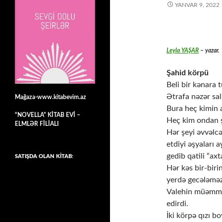
YANVAR 9, 2022
Leyla YAŞAR
– yazar.
Şahid körpü
Beli bir kənara t
Ətrafa nəzər sal
Mağaza-www.kitabevim.az
Bura heç kimin 
“NOVELLA” KİTAB EVİ –
Heç kim ondan 
ELMLƏR FİLİALI
Hər şeyi əvvəlc
etdiyi əşyaları 
gedib qatili “axt
SATIŞDA OLAN KİTAB:
Hər kəs bir-biri
yerdə gecələməzd
Valehin müəmmal
edirdi.
İki körpə qızı 