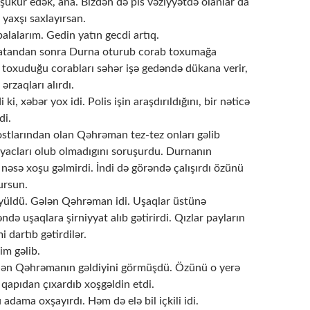
ükür edək, ana. Bizdən də pis vəziyyətdə olanlar da
 yaxşı saxlayırsan.
alalarım. Gedin yatın gecdi artıq.
yatandan sonra Durna oturub corab toxumağa
r toxuduğu corabları səhər işə gedəndə dükana verir,
 ərzaqları alırdı.
i ki, xəbər yox idi. Polis işin araşdırıldığını, bir nəticə
di.
ostlarından olan Qəhrəman tez-tez onları gəlib
tiyacları olub olmadıgını soruşurdu. Durnanın
nəsə xoşu gəlmirdi. İndi də görəndə çalışırdı özünü
ursun.
yüldü. Gələn Qəhrəman idi. Uşaqlar üstünə
ndə uşaqlara şirniyyat alıb gətirirdi. Qızlar payların
i dartıb gətirdilər.
im gəlib.
ən Qəhrəmanın gəldiyini görmüşdü. Özünü o yerə
qapıdan çıxardıb xoşgəldin etdi.
dama oxşayırdı. Həm də elə bil içkili idi.