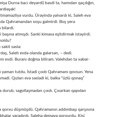
mişə Durna bacı deyərdi) bəsdi ta, hamıdan qaçdığın,
ərdləşək!
tməməzliyə vurdu. Ürəyində yalvardı ki, Saleh evə
 da Qəhrəmandan xoşu gəlmirdi. Boş yerə
 bilərdi.
başına atmışdı. Sanki kiməsə eşitdirmək istəyirdi.
noldu?
 sakit səslə:
aş, Saleh evdə olanda gələrsən, – dedi.
im evdi. Buranı doğma bilirəm. Valehdən ta xəbər-
 yaman tutdu. İstədi çıxıb Qəhrəmanı qovsun. Yenə
nmədi. Qızları evə səslədi ki, bəlkə “üzlü qonaq”
 durub, sagollaşmadan çıxdı. Çıxarkən qapıdan
a qorxu düşmüşdü. Qəhrəmanın addımbaşı qarşısına
bhələr yaradırdı. Salehə deməyə qorxurdu. Kişi