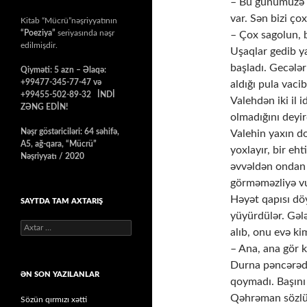
– Bu günümüzə ş
var. Sən bizi çox
Kitab “Mücrü”nəşriyyatının
“Poeziya”
seriyasında nəşr
– Çox sagolun, b
edilmişdir.
Uşaqlar gedib 
başladı. Gecələ
Qiyməti: 5 azn – Əlaqə:
+99477-345-77-47 və
aldığı pula vacib
+99455-502-89-32 İNDİ
Valehdən iki il id
ZƏNG EDİN!
olmadığını deyir
Nəşr göstəriciləri: 64 səhifə,
Valehin yaxın d
A5, ağ-qara, “Mücrü”
yoxlayır, bir eh
Nəşriyyatı / 2020
əvvəldən ondan 
görməməzliyə v
Həyət qapısı dö
SAYTDA TAM AXTARIŞ
yüyürdülər. Gələ
Axtarış:
alıb, onu evə kim
– Ana, ana gör k
Durna pəncərəd
ƏN SON YAZILANLAR
qoymadı. Başını 
Qəhrəman sözlü a
Sözün qırmızı xətti