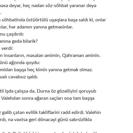
 nəsə deyər, heç nədən söz-söhbət yaranar deyə
.
söhbətində üstüörtülü uşaqlara başa saldı ki, onlar
ılar, hər adamın yanına getməsinlər.
nu çaşdırdı:
anına gedə bilərik?
 verdi:
yən insanların, məsələn əmimin, Qəhrəman əminin.
ünü ağzında qoydu:
əmidən başqa heç kimin yanına getmək olmaz.
ualı cavabsız qaldı.
li işdə çalışsa da, Durna öz gözəlliyini qoruyub
i. Valehdən sonra ağaran saçları ona tam başqa
gəlib çatan evlilik təkliflərini rədd edirdi. Valehin
dı, nə vaxtsa geri dönəcəyi günü səbrsizliklə