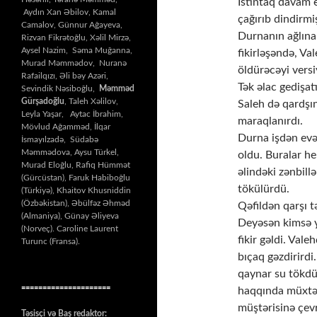
İstintaq davam e
Aydın Xan Əbilov, Kamal
çağırıb dindirmiş
Camalov, Günnur Ağayeva,
Durnanın ağlına 
Rizvan Fikrətoğlu, Xəlil Mirzə,
Aysel Nazim, Səma Muğanna,
fikirləşəndə, V
Murad Məmmədov, Nuranə
öldürəcəyi versi
Rafailqızı, Əli bəy Azəri,
Tək əlac gedişatı
Sevindik Nəsiboğlu,
Məmməd
Gürşadoğlu
, Taleh Xəlilov,
Saleh də qardşın
Leyla Yaşar, Aytac İbrahim,
maraqlanırdı.
Mövlud Ağamməd, İlqar
Durna işdən evə
İsmayılzadə, Südabə
Məmmədova, Aysu Türkel,
oldu. Buralar he
Murad Eloğlu, Rafiq Hümmət
əlindəki zənbil
(Gürcüstan), Faruk Habiboğlu
tökülürdü.
(Türkiyə), Khaitov Khusniddin
(Özbəkistan), Əbülfəz Əhməd
Qəfildən qarşı t
(Almaniya), Günay Əliyeva
Deyəsən kimsə yı
(Norveç). Caroline Laurent
fikir gəldi. Val
Turunc (Fransa).
bıçaq gəzdirirdi
qaynar su tökdül
=====================
haqqında müxtəl
müştərisinə çev
Təsisçi və Baş redaktor: