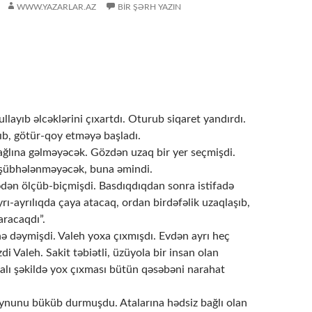
WWW.YAZARLAR.AZ
BIR ŞƏRH YAZIN
ullayıb əlcəklərini çıxartdı. Oturub siqaret yandırdı.
ıb, götür-qoy etməyə başladı.
ağlına gəlməyəcək. Gözdən uzaq bir yer seçmişdi.
şübhələnməyəcək, buna əmindi.
ədən ölçüb-biçmişdi. Basdıqdıqdan sonra istifadə
ayrı-ayrılıqda çaya atacaq, ordan birdəfəlik uzaqlaşıb,
aracaqdı”.
nə dəymişdi. Valeh yoxa çıxmışdı. Evdən ayrı heç
i Valeh. Sakit təbiətli, üzüyola bir insan olan
ı şəkildə yox çıxması bütün qəsəbəni narahat
boynunu büküb durmuşdu. Atalarına hədsiz bağlı olan