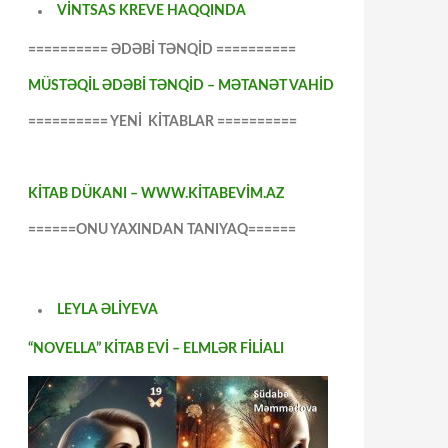
VİNTSAS KREVE HAQQINDA
========== ƏDƏBİ TƏNQİD ==========
MÜSTƏQİL ƏDƏBİ TƏNQİD – MƏTANƏT VAHİD
========== YENİ KİTABLAR ==========
KİTAB DÜKANI – WWW.KİTABEVİM.AZ
======ONU YAXINDAN TANIYAQ======
LEYLA ƏLİYEVA
“NOVELLA” KİTAB EVİ – ELMLƏR FİLİALI