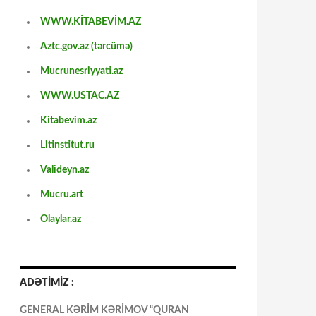
WWW.KİTABEVİM.AZ
Aztc.gov.az (tərcümə)
Mucrunesriyyati.az
WWW.USTAC.AZ
Kitabevim.az
Litinstitut.ru
Valideyn.az
Mucru.art
Olaylar.az
ADƏTİMİZ :
GENERAL KƏRİM KƏRİMOV “QURAN