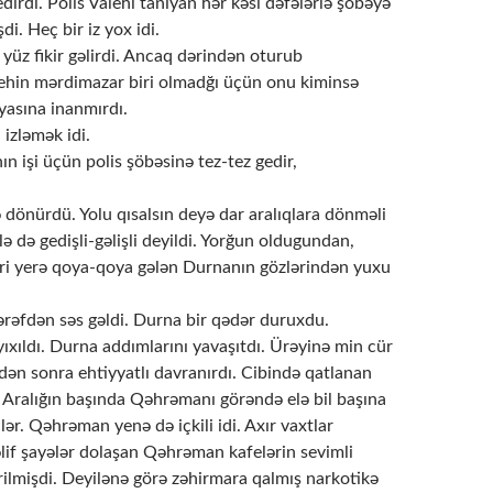
dirdi. Polis Valehi tanıyan hər kəsi dəfələrlə şöbəyə
di. Heç bir iz yox idi.
yüz fikir gəlirdi. Ancaq dərindən oturub
alehin mərdimazar biri olmadğı üçün onu kiminsə
yasına inanmırdı.
 izləmək idi.
ın işi üçün polis şöbəsinə tez-tez gedir,
 dönürdü. Yolu qısalsın deyə dar aralıqlara dönməli
lə də gedişli-gəlişli deyildi. Yorğun oldugundan,
ləri yerə qoya-qoya gələn Durnanın gözlərindən yuxu
ərəfdən səs gəldi. Durna bir qədər duruxdu.
xıldı. Durna addımlarını yavaşıtdı. Ürəyinə min cür
ehdən sonra ehtiyyatlı davranırdı. Cibində qatlanan
. Aralığın başında Qəhrəmanı görəndə elə bil başına
ər. Qəhrəman yenə də içkili idi. Axır vaxtlar
if şayələr dolaşan Qəhrəman kafelərin sevimli
rilmişdi. Deyilənə görə zəhirmara qalmış narkotikə