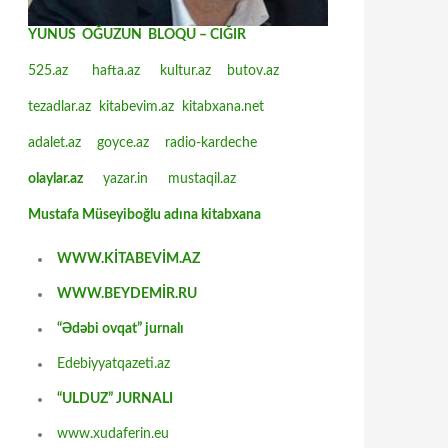
YUNUS OĞUZUN BLOQU – CIĞIR
525.az
hafta.az
kultur.az
butov.az
tezadlar.az
kitabevim.az
kitabxana.net
adalet.az
goyce.az
radio-kardeche
olaylar.az
yazar.in
mustaqil.az
Mustafa Müseyiboğlu adına kitabxana
WWW.KİTABEVİM.AZ
WWW.BEYDEMİR.RU
“Ədəbi ovqat” jurnalı
Edebiyyatqazeti.az
“ULDUZ” JURNALI
www.xudaferin.eu