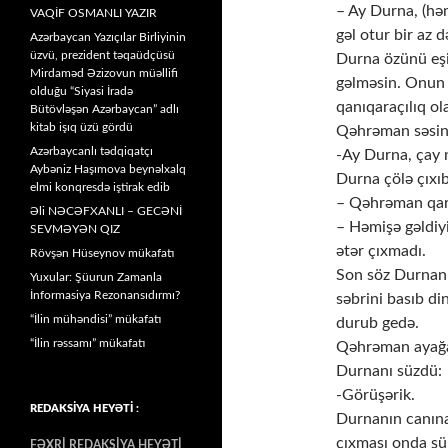
– Ay Durna, (hə
VAQİF OSMANLI YAZIR
gəl otur bir az d
Azərbaycan Yazıçılar Birliyinin
üzvü, prezident təqaüdçüsü
Durna özünü eşi
Mirdaməd Əzizovun müəllifi
gəlməsin. Onun
olduğu “Siyasi İradə
qanıqaraçılıq ola
Bütövləşən Azərbaycan” adlı
kitab işıq üzü gördü
Qəhrəman səsini 
Azərbaycanlı tədqiqatçı
-Ay Durna, çay 
Aybəniz Haşımova beynəlxalq
Durna çölə çıxıb
elmi konqresdə iştirak edib
– Qəhrəman qard
Əli NƏCƏFXANLI – GECƏNİ
– Həmişə gəldiy
SEVMƏYƏN QIZ
ətər çıxmadı.
Rövşən Hüseynov mükafatı
Son söz Durnanı
Yuxular: Şüurun Zamanla
İnformasiya Rezonansıdırmı?
səbrini basıb di
“İlin mühəndisi” mükafatı
durub gedə.
“İlin rəssamı” mükafatı
Qəhrəman ayağa
Durnanı süzdü:
-Görüşərik.
REDAKSİYA HEYƏTİ :
Durnanın canın
çıxması onda şü
FƏXRİ REDAKSİYA HEYƏTİ