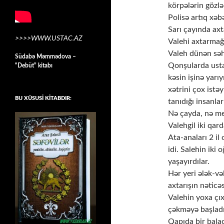
körpələrin gözlə
Polisə artıq xə
Sarı çayında axt
>>>>WWW.USTAC.AZ
Valehi axtarmağ
Valeh dünən səh
Südabə Məmmədova –
Qonşularda usta 
“Debüt” kitabı
kəsin işinə yarı
xətrini çox istəy
BU XÜSUSİ KİTABDIR:
tanıdığı insanla
Nə çayda, nə me
Valehgil iki qard
Ata-anaları 2 il 
idi. Salehin iki
yaşayırdılar.
Hər yeri ələk-v
axtarışın nəticə
Valehin yoxa çı
çəkməyə başladı.
Qapıda bir bala