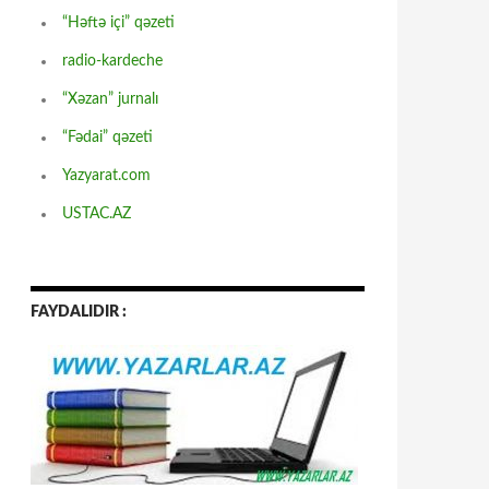
“Həftə içi” qəzeti
radio-kardeche
“Xəzan” jurnalı
“Fədai” qəzeti
Yazyarat.com
USTAC.AZ
FAYDALIDIR :