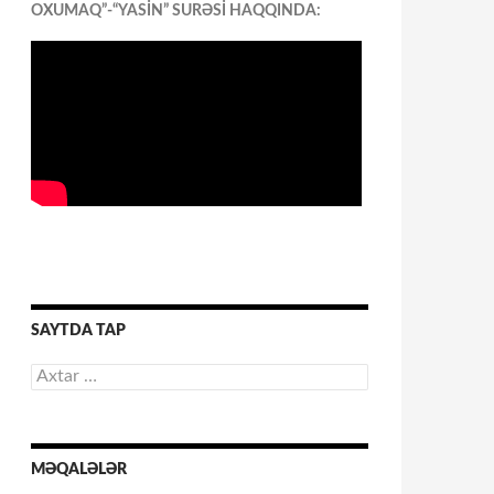
OXUMAQ”-“YASİN” SURƏSİ HAQQINDA:
SAYTDA TAP
Axtarış:
MƏQALƏLƏR