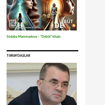
Südabə Məmmədova – “Debüt” kitabı
TƏRƏFDAŞLAR