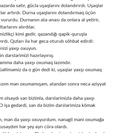
bazarda satır, güclə uşaqlarını dolandırırdı. Uşaqlar
lar artırdı. Durna uşaqlarını dolandırmaq üçün
ururdu. Durnanın ata-anası da onlara əl yetirir,
tarlarını alırdılar.
izlikçi kimi gedir, qazandığı qəpik-quruşla
ırdı. Qızları ilə hər gecə oturub söhbət edirdi:
inizi yaxşı oxuyun.
n dərslərimizi hazırlayırıq.
, amma daha yaxşı oxumaq lazımdır.
əlliməmiz də o gün dedi ki, uşaqlar yaxşı oxumaq
qızım mən oxumamışam, atandan sonra necə əziyyət
am olsaydı sən bizimlə, dərslərimizlə daha yaxşı
O işə gedərdi, sən də bizim dərslərimizə kömək
m, mən də yaxşı oxuyurdum, nənəgil məni oxumağa
usaydım hər şey ayrı cürə olardı.