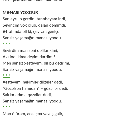
MƏNASI YOXDUR
Sən ayrılıb getdin, tənnhayam indi,
Sevincim yox olub, qalan qəmimdi.
Ətrafımda bil ki, çevrəm genişdi,
Sənsiz yaşamağın mənası yoxdu.
* * *
Sevirdim mən səni dəlilər kimi,
Axı indi kimə deyim dərdimi?
Mən sənsiz xəstəyəm, bil bu qədrimi,
Sənsiz yaşamağın mənası yoxdu.
* * *
Xəstəyəm, həkimlər düzələr dedi,
“Gözəlsən hamıdan” – gözəllər dedi.
Şairlər adıma qəzəllər dedi,
Sənsiz yaşamağın mənası yoxdu.
* * *
Mən ölürəm, əcəl çox yavaş gəlir,