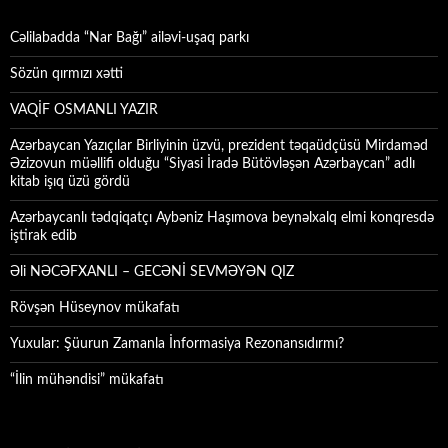
Cəlilabadda “Nar Bağı” ailəvi-uşaq parkı
Sözün qırmızı xətti
VAQİF OSMANLI YAZIR
Azərbaycan Yazıçılar Birliyinin üzvü, prezident təqaüdçüsü Mirdaməd
Əzizovun müəllifi olduğu “Siyasi İradə Bütövləşən Azərbaycan” adlı
kitab işıq üzü gördü
Azərbaycanlı tədqiqatçı Aybəniz Haşımova beynəlxalq elmi konqresdə
iştirak edib
Əli NƏCƏFXANLI – GECƏNİ SEVMƏYƏN QIZ
Rövşən Hüseynov mükafatı
Yuxular: Şüurun Zamanla İnformasiya Rezonansıdırmı?
“İlin mühəndisi” mükafatı