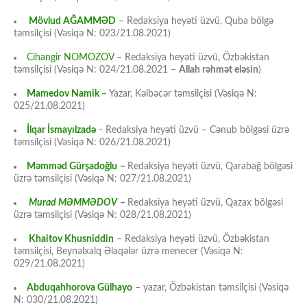
Mövlud AĞAMMƏD
– Redaksiya heyəti üzvü, Quba bölgə
təmsilçisi (Vəsiqə N: 023/21.08.2021)
Cihangir NOMOZOV
– Redaksiya heyəti üzvü, Özbəkistan
təmsilçisi (Vəsiqə N: 024/21.08.2021 –
Allah rəhmət eləsin
)
Mamedov Namik
–
Yazar, Kəlbəcər təmsilçisi (Vəsiqə N:
025/21.08.2021)
İlqar İsmayılzadə
–
Redaksiya heyəti üzvü – Cənub bölgəsi üzrə
təmsilçisi (Vəsiqə N: 026/21.08.2021)
Məmməd Gürşadoğlu
–
Redaksiya heyəti üzvü, Qarabağ bölgəsi
üzrə təmsilçisi (Vəsiqə N: 027/21.08.2021)
Murad MƏMMƏDOV
–
Redaksiya heyəti üzvü, Qazax bölgəsi
üzrə təmsilçisi (Vəsiqə N: 028/21.08.2021)
Khaitov Khusniddin
– Redaksiya heyəti üzvü, Özbəkistan
təmsilçisi, Beynəlxalq Əlaqələr üzrə menecer (Vəsiqə N:
029/21.08.2021)
Abduqahhorova Gülhayo
– yazar, Özbəkistan təmsilçisi (Vəsiqə
N: 030/21.08.2021)