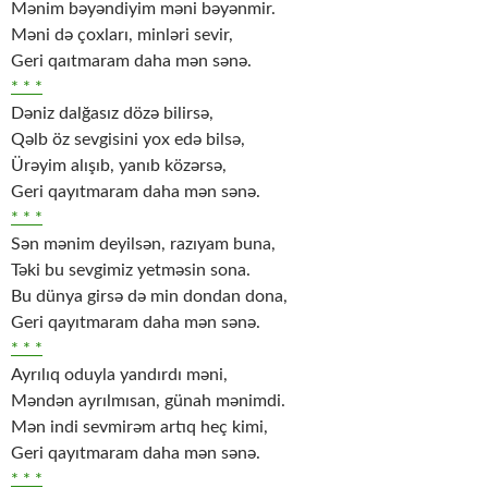
Mənim bəyəndiyim məni bəyənmir.
Məni də çoxları, minləri sevir,
Geri qaıtmaram daha mən sənə.
* * *
Dəniz dalğasız dözə bilirsə,
Qəlb öz sevgisini yox edə bilsə,
Ürəyim alışıb, yanıb közərsə,
Geri qayıtmaram daha mən sənə.
* * *
Sən mənim deyilsən, razıyam buna,
Təki bu sevgimiz yetməsin sona.
Bu dünya girsə də min dondan dona,
Geri qayıtmaram daha mən sənə.
* * *
Ayrılıq oduyla yandırdı məni,
Məndən ayrılmısan, günah mənimdi.
Mən indi sevmirəm artıq heç kimi,
Geri qayıtmaram daha mən sənə.
* * *