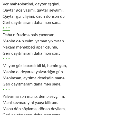
Ver məhəbbətimi, qaytar eşqimi,
Qaytar göz yaşımı, qaytar sevgimi.
Qaytar gəncliyimi, özün dönsən də,
Geri qayıtmaram daha mən sənə.
* * *
Daha nifrətimə bais çıxmısan,
Mənim qəlb evimi yaman yıxmısan.
Nakam məhəbbəti apar özünlə,
Geri qayıtmaram daha mən sənə
* * *
Milyon göz baxırdı bil ki, həmin gün,
Mənim ol deyərək yalvardığın gün
Mənimsən, ayrılma demişdin mənə,
Geri qayıtmaram daha mən sənə.
* * *
Yalvarma sən mənə, demə sevgilim,
Məni sevmədiyini yaxşı bilirəm.
Mənə dön söyləmə, dönən deyiləm,
Geri qayıtmaram daha mən sənə.