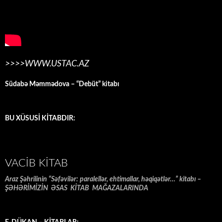
>>>>WWW.USTAC.AZ
Südabə Məmmədova – “Debüt” kitabı
BU XÜSUSİ KİTABDIR:
VACIB KITAB
Araz Şəhrilinin “Səfəvilər: paralellər, ehtimallar, həqiqətlər…” kitabı –
ŞƏHƏRİMİZİN ƏSAS KİTAB MAĞAZALARINDA