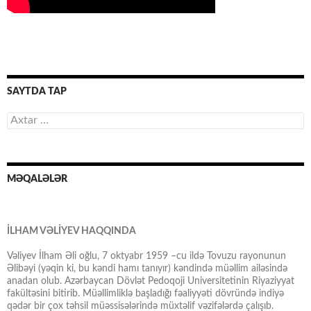
SAYTDA TAP
Axtarış:
MƏQALƏLƏR
İLHAM VƏLİYEV HAQQINDA
Vəliyev İlham Əli oğlu, 7 oktyabr 1959 –cu ildə Tovuzu rayonunun
Əlibəyi (yəqin ki, bu kəndi hamı tanıyır) kəndində müəllim ailəsində
anadan olub. Azərbaycan Dövlət Pedoqoji Universitetinin Riyaziyyat
fakültəsini bitirib. Müəllimliklə başladığı fəaliyyəti dövründə indiyə
qədər bir çox təhsil müəssisələrində müxtəlif vəzifələrdə çalışıb.