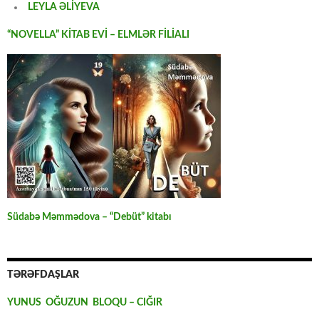
LEYLA ƏLİYEVA
“NOVELLA” KİTAB EVİ – ELMLƏR FİLİALI
Südabə Məmmədova – “Debüt” kitabı
TƏRƏFDAŞLAR
YUNUS OĞUZUN BLOQU – CIĞIR