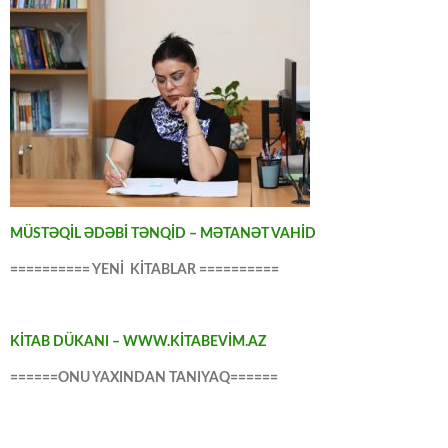
MÜSTƏQİL ƏDƏBİ TƏNQİD – MƏTANƏT VAHİD
========== YENİ KİTABLAR ==========
KİTAB DÜKANI – WWW.KİTABEVİM.AZ
======ONU YAXINDAN TANIYAQ======