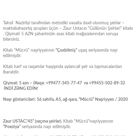
Təhsil Nazirliyi tərəfindən metodiki vəsaitə daxil olunmuş şeirlər –
məktəbəhazırlıq qrupları üçün – Zaur Ustacın “Güllünün Şeirləri” kitabı
. Qiyməti 5 AZN şəhərimizin əsas kitab mağazalarından soruşa
bilərsiniz.
Kitab “Mücrü” nəşriyyatının
“Çoxbilmiş”
uşaq seriyasında nəşr
edilmişdir.
Kitab hərf və rəqəmlər haqqında əyləncəli şeir və tapmacalardan
ibarətdir.
Qiymət: 5 azn – Əlaqə: +99477-345-77-47 və +99455-502-89-32
İNDİ ZƏNG EDİN!
Nəşr göstəriciləri: 56 səhifə, A5, ağ-qara, “Mücrü” Nəşriyyatı / 2020
Zaur USTAC,“45” (seçmə şeirlər).
Kitab “Mücrü”nəşriyyatının
“Poeziya”
seriyasında nəşr edilmişdir.