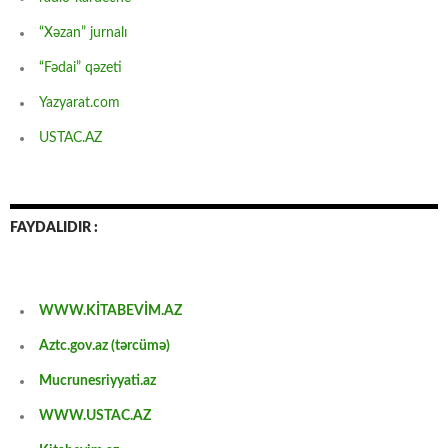
“Xəzan” jurnalı
“Fədai” qəzeti
Yazyarat.com
USTAC.AZ
FAYDALIDIR :
WWW.KİTABEVİM.AZ
Aztc.gov.az (tərcümə)
Mucrunesriyyati.az
WWW.USTAC.AZ