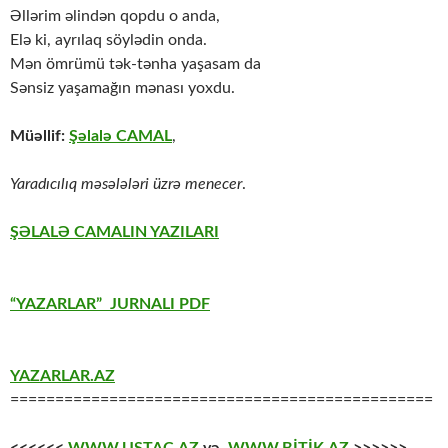
Əllərim əlindən qopdu o anda,
Elə ki, ayrılaq söylədin onda.
Mən ömrümü tək-tənha yaşasam da
Sənsiz yaşamağın mənası yoxdu.
Müəllif:
Şəlalə CAMAL
,
Yaradıcılıq məsələləri üzrə menecer
.
ŞƏLALƏ CAMALIN YAZILARI
“YAZARLAR” JURNALI PDF
YAZARLAR.AZ
===============================================
<<<<<<
WWW.USTAC.AZ
və
WWW.BİTİK.AZ
>>>>>>