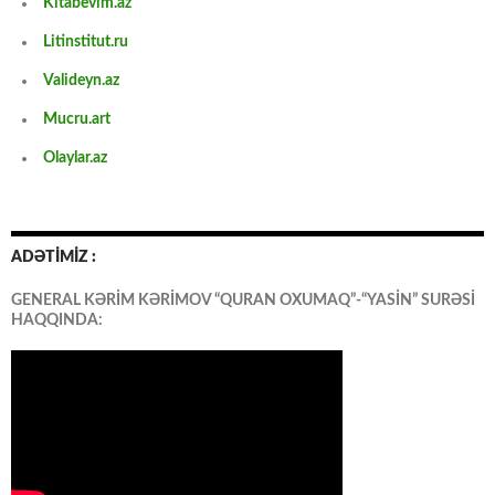
Kitabevim.az
Litinstitut.ru
Valideyn.az
Mucru.art
Olaylar.az
ADƏTİMİZ :
GENERAL KƏRİM KƏRİMOV “QURAN OXUMAQ”-“YASİN” SURƏSİ
HAQQINDA: