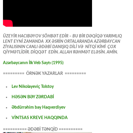
ÜZEYİR HACIBƏYOV SÖHBƏT EDİR – BU BİR DƏQİQƏ YARIMLIQ
LENT EYNİ ZAMANDA XX ƏSRİN ORTALARANDA AZƏRBAYCAN
ZİYALISININ CANLI ƏDƏBİ DANIŞIQ DİLİ VƏ NİTQİ KİMİ ÇOX
QİYMƏTLİDİR. DİQQƏT EDİN. ALLAH RƏHMƏT ELƏSİN. AMİN.
Azərbaycanın İlk Veb Saytı (1995)
========= ÖRNƏK YAZARLAR =========
Lev Nikolayeviç Tolstoy
HƏSƏN BƏY ZƏRDABİ
Əbdürrəhim bəy Haqverdiyev
VİNTSAS KREVE HAQQINDA
========== ƏDƏBİ TƏNQİD ==========