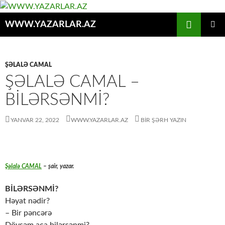
Axtar
WWW.YAZARLAR.AZ
MÜHTƏVIYYATA
ƏSAS
KEÇ
MENYU
ŞƏLALƏ CAMAL
ŞƏLALƏ CAMAL –
BİLƏRSƏNMİ?
YANVAR 22, 2022
WWW.YAZARLAR.AZ
BIR ŞƏRH YAZIN
Şəlalə CAMAL
– şair, yazar.
BİLƏRSƏNMİ?
Həyat nədir?
– Bir pəncərə
Döysəm aça bilərsənmi?