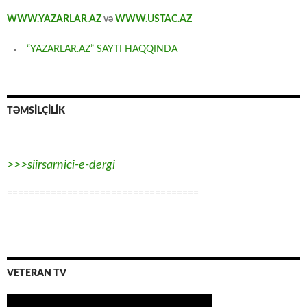
WWW.YAZARLAR.AZ
və
WWW.USTAC.AZ
“YAZARLAR.AZ” SAYTI HAQQINDA
TƏMSİLÇİLİK
>>>siirsarnici-e-dergi
===================================
VETERAN TV