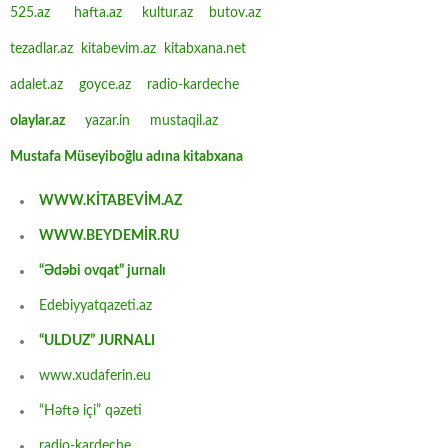
525.az
hafta.az
kultur.az
butov.az
tezadlar.az
kitabevim.az
kitabxana.net
adalet.az
goyce.az
radio-kardeche
olaylar.az
yazar.in
mustaqil.az
Mustafa Müseyiboğlu adına kitabxana
WWW.KİTABEVİM.AZ
WWW.BEYDEMİR.RU
“Ədəbi ovqat” jurnalı
Edebiyyatqazeti.az
“ULDUZ” JURNALI
www.xudaferin.eu
“Həftə içi” qəzeti
radio-kardeche