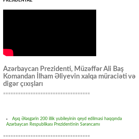
PRESİDENTAZ
Azərbaycan Prezidenti, Müzəffər Ali Baş
Komandan İlham Əliyevin xalqa müraciəti və
digər çıxışları
===================================
Aşıq Ələsgərin 200 illik yubileyinin qeyd edilməsi haqqında
Azərbaycan Respublikası Prezidentinin Sərəncamı
===================================