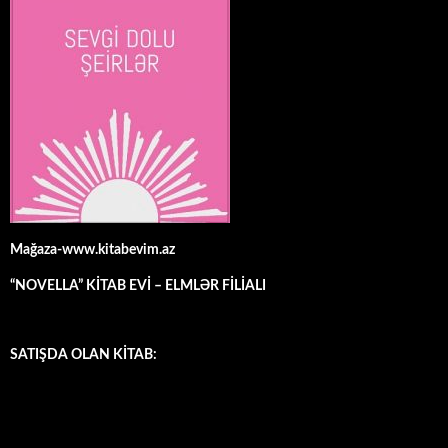
Mağaza-www.kitabevim.az
“NOVELLA” KİTAB EVİ – ELMLƏR FİLİALI
SATIŞDA OLAN KİTAB: