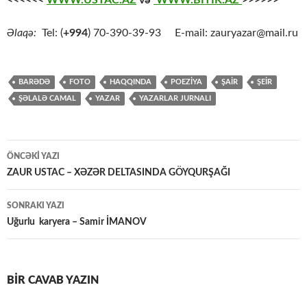
Əlaqə:
Tel: (
+994
) 70-390-39-93 E-mail: zauryazar@mail.ru
BARƏDƏ
FOTO
HAQQINDA
POEZİYA
ŞAİR
ŞEİR
ŞƏLALƏ CAMAL
YAZAR
YAZARLAR JURNALI
Yazılar
ÖNCƏKI YAZI
üzrə
ZAUR USTAC – XƏZƏR DELTASINDA GÖYQURŞAĞI
naviqasiya
SONRAKI YAZI
Uğurlu karyera – Samir İMANOV
BIR CAVAB YAZIN