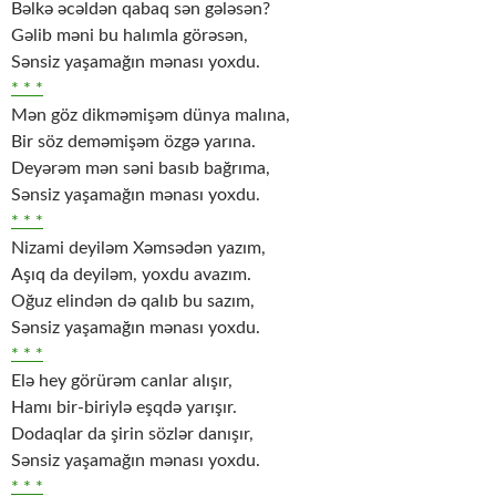
Bəlkə əcəldən qabaq sən gələsən?
Gəlib məni bu halımla görəsən,
Sənsiz yaşamağın mənası yoxdu.
* * *
Mən göz dikməmişəm dünya malına,
Bir söz deməmişəm özgə yarına.
Deyərəm mən səni basıb bağrıma,
Sənsiz yaşamağın mənası yoxdu.
* * *
Nizami deyiləm Xəmsədən yazım,
Aşıq da deyiləm, yoxdu avazım.
Oğuz elindən də qalıb bu sazım,
Sənsiz yaşamağın mənası yoxdu.
* * *
Elə hey görürəm canlar alışır,
Hamı bir-biriylə eşqdə yarışır.
Dodaqlar da şirin sözlər danışır,
Sənsiz yaşamağın mənası yoxdu.
* * *