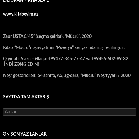
E-DÜKAN – KİTABLAR:
www.kitabevim.az
Zaur USTAC,“45” (seçmə şeirlər), “Mücrü”, 2020.
Kitab “Mücrü”nəşriyyatının
“Poeziya”
seriyasında nəşr edilmişdir.
Qiyməti: 5 azn – Əlaqə: +99477-345-77-47 və +99455-502-89-32
İNDİ ZƏNG EDİN!
Nəşr göstəriciləri: 64 səhifə, A5, ağ-qara, “Mücrü” Nəşriyyatı / 2020
SAYTDA TAM AXTARIŞ
Axtarış:
ƏN SON YAZILANLAR