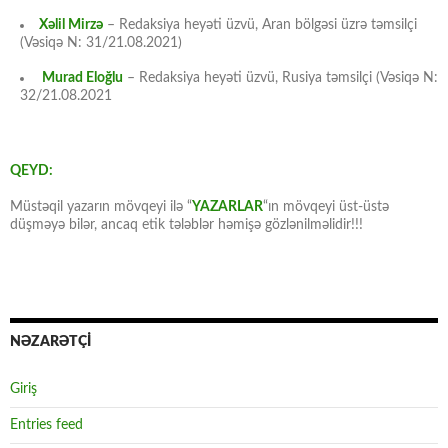
Xəlil Mirzə
– Redaksiya heyəti üzvü, Aran bölgəsi üzrə təmsilçi
(Vəsiqə N: 31/21.08.2021)
Murad Eloğlu
– Redaksiya heyəti üzvü, Rusiya təmsilçi (Vəsiqə N:
32/21.08.2021
QEYD:
Müstəqil yazarın mövqeyi ilə “
YAZARLAR
“ın mövqeyi üst-üstə
düşməyə bilər, ancaq etik tələblər həmişə gözlənilməlidir!!!
NƏZARƏTÇİ
Giriş
Entries feed