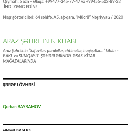
Qiyməti: 5 azn – Əlaqə: +99477-345-77-47 və +99455-502-89-32
İNDİ ZƏNG EDİN!
Nəşr göstəriciləri: 64 səhifə, A5, ağ-qara, “Mücrü” Nəşriyyatı / 2020
ARAZ ŞƏHRİLİNİN KİTABI
Araz Şəhrilinin “Səfəvilər: paralellər, ehtimallar, həqiqətlər…” kitabı –
BAKI və SUMQAYIT ŞƏHƏRLƏRİNDƏ ƏSAS KİTAB
MAĞAZALARINDA
ŞƏRƏF LÖVHƏSİ
Qurban BAYRAMOV
ƏMƏKDAŞLIQ