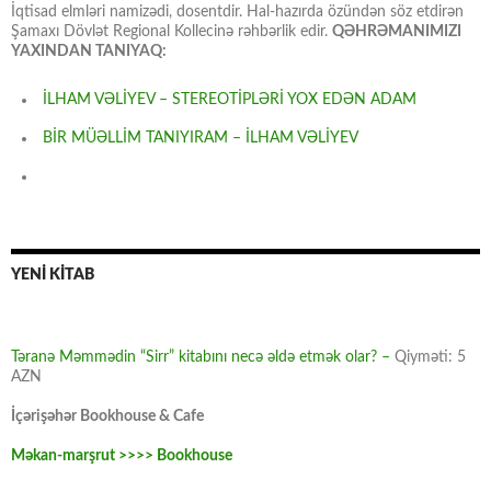
İqtisad elmləri namizədi, dosentdir. Hal-hazırda özündən söz etdirən
Şamaxı Dövlət Regional Kollecinə rəhbərlik edir.
QƏHRƏMANIMIZI
YAXINDAN TANIYAQ:
İLHAM VƏLİYEV – STEREOTİPLƏRİ YOX EDƏN ADAM
BİR MÜƏLLİM TANIYIRAM – İLHAM VƏLİYEV
YENİ KİTAB
Təranə Məmmədin “Sirr” kitabını necə əldə etmək olar? –
Qiyməti: 5
AZN
İçərişəhər Bookhouse & Cafe
Məkan-marşrut >>>> Bookhouse