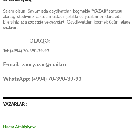
Salam olsun! Saytımızda qeydiyatdan keçməklə
“YAZAR”
statusu
alaraq, istədiyiniz vaxtda müstəqil şəkildə öz yazılarınızı dərc edə
bilərsiniz
(
bu çox sadə və asandır
).
Qeydiyyatdan keçmək üçün əlaqə
saxlayın.
ƏLAQƏ:
Tel: (+994) 70-390-39-93
E-mail: zauryazar@mail.ru
WhatsApp: (
+994
) 70-390-39-93
YAZARLAR :
Həcər Atakişiyeva