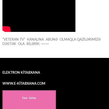
“VETERAN TV” KANALINA ABUNƏ OLMAQLA QAZİLƏRIMİZƏ
DƏSTƏK OLA BİLƏRİK: >>>>
ELEKTRON KİTABXANA
WWW.E-KİTABXANA.COM