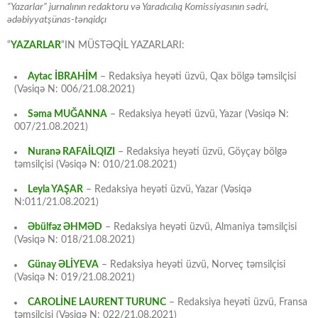
“Yazarlar” jurnalının redaktoru və Yaradıcılıq Komissiyasının sədri,
ədəbiyyatşünas-tənqidçı
“
YAZARLAR
“IN MÜSTƏQİL YAZARLARI:
Aytac İBRAHİM
– Redaksiya heyəti üzvü, Qax bölgə təmsilçisi
(Vəsiqə N: 006/21.08.2021)
Səma MUĞANNA
– Redaksiya heyəti üzvü, Yazar (Vəsiqə N:
007/21.08.2021)
Nuranə RAFAİLQIZI
– Redaksiya heyəti üzvü, Göyçay bölgə
təmsilçisi (Vəsiqə N: 010/21.08.2021)
Leyla YAŞAR
– Redaksiya heyəti üzvü, Yazar (Vəsiqə
N:011/21.08.2021)
Əbülfəz ƏHMƏD
– Redaksiya heyəti üzvü, Almaniya təmsilçisi
(Vəsiqə N: 018/21.08.2021)
Günay ƏLİYEVA
– Redaksiya heyəti üzvü, Norveç təmsilçisi
(Vəsiqə N: 019/21.08.2021)
CAROLİNE LAURENT TURUNC
– Redaksiya heyəti üzvü, Fransa
təmsilçisi (Vəsiqə N: 022/21.08.2021)