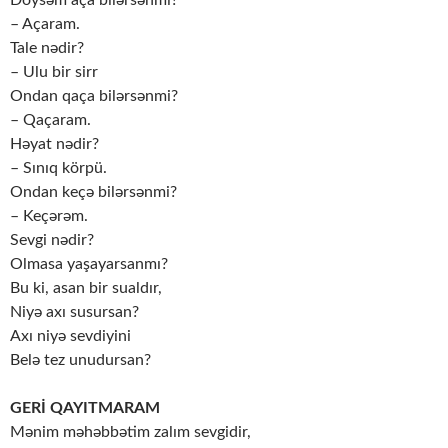
– Açaram.
Tale nədir?
– Ulu bir sirr
Ondan qaça bilərsənmi?
– Qaçaram.
Həyat nədir?
– Sınıq körpü.
Ondan keçə bilərsənmi?
– Keçərəm.
Sevgi nədir?
Olmasa yaşayarsanmı?
Bu ki, asan bir sualdır,
Niyə axı susursan?
Axı niyə sevdiyini
Belə tez unudursan?
GERİ QAYITMARAM
Mənim məhəbbətim zalım sevgidir,