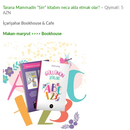
Təranə Məmmədin “Sirr” kitabını necə əldə etmək olar? –
Qiyməti: 5
AZN
İçərişəhər Bookhouse & Cafe
Məkan-marşrut >>>> Bookhouse