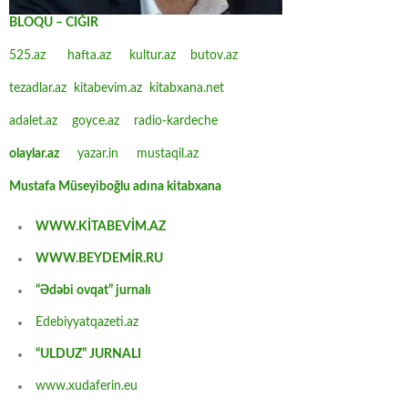
BLOQU – CIĞIR
525.az
hafta.az
kultur.az
butov.az
tezadlar.az
kitabevim.az
kitabxana.net
adalet.az
goyce.az
radio-kardeche
olaylar.az
yazar.in
mustaqil.az
Mustafa Müseyiboğlu adına kitabxana
WWW.KİTABEVİM.AZ
WWW.BEYDEMİR.RU
“Ədəbi ovqat” jurnalı
Edebiyyatqazeti.az
“ULDUZ” JURNALI
www.xudaferin.eu