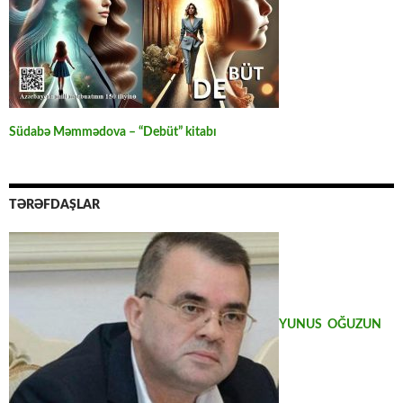
Südabə Məmmədova – “Debüt” kitabı
TƏRƏFDAŞLAR
YUNUS OĞUZUN