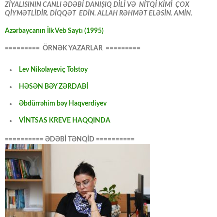
ZİYALISININ CANLI ƏDƏBİ DANIŞIQ DİLİ VƏ NİTQİ KİMİ ÇOX
QİYMƏTLİDİR. DİQQƏT EDİN. ALLAH RƏHMƏT ELƏSİN. AMİN.
Azərbaycanın İlk Veb Saytı (1995)
========= ÖRNƏK YAZARLAR =========
Lev Nikolayeviç Tolstoy
HƏSƏN BƏY ZƏRDABİ
Əbdürrəhim bəy Haqverdiyev
VİNTSAS KREVE HAQQINDA
========== ƏDƏBİ TƏNQİD ==========