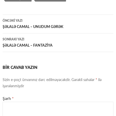
Yazılar
ÖNCƏKI YAZI
üzrə
ŞƏLALƏ CAMAL – UNUDUM GƏRƏK
naviqasiya
SONRAKI YAZI
ŞƏLALƏ CAMAL – FANTAZİYA
BIR CAVAB YAZIN
Sizin e-poçt ünvanınız dərc edilməyəcəkdir.
Gərəkli sahələr
*
ilə
işarələnmişdir
Şərh
*