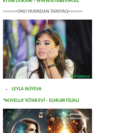
KİTAB DÜKANI – WWW.KİTABEVİM.AZ
======ONU YAXINDAN TANIYAQ======
LEYLA ƏLİYEVA
“NOVELLA” KİTAB EVİ – ELMLƏR FİLİALI