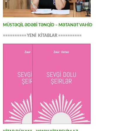
MÜSTƏQİL ƏDƏBİ TƏNQİD – MƏTANƏT VAHİD
========== YENİ KİTABLAR ==========