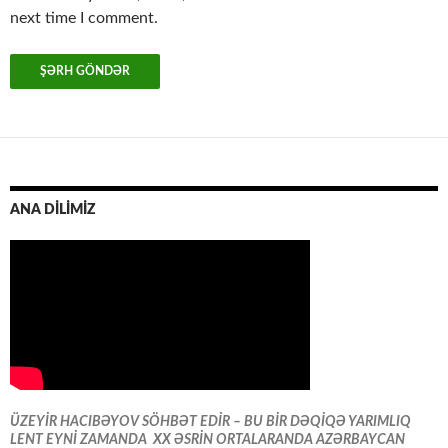
next time I comment.
ANA DİLİMİZ
ÜZEYİR HACIBƏYOV SÖHBƏT EDİR – BU BİR DƏQİQƏ YARIMLIQ
LENT EYNİ ZAMANDA XX ƏSRİN ORTALARANDA AZƏRBAYCAN