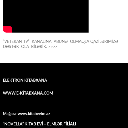
“VETERAN TV” KANALINA ABUNƏ OLMAQLA QAZİLƏRIMİZƏ
DƏSTƏK OLA BİLƏRİK: >>>>
ELEKTRON KİTABXANA
WWW.E-KİTABXANA.COM
Mağaza-www.kitabevim.az
“NOVELLA” KİTAB EVİ – ELMLƏR FİLİALI