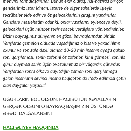
məhvini formalaşdırırlar. Bunun əksi olaraq, hal-hazırda bir çox
gənclərimiz istər idman, istərsə də digər sahələrdə işləyir,
təcrübələr əldə edir və öz gələcəklərinin çırağını yandırırlar.
Gənclərə məsləhətim odur ki, onlar vaxtlarını əyləncəyə deyil,
gələcəkləri üçün müsbət təsir edəcək vərdişlərə yönləndirsinlər.
Bizim bayrağımız dünyanın ən gözəl bayraqlarından biridir.
Yarışlarda çempion olduqda yaşadığımız o hiss və yaxud himn
oxunur və sən zala daxil olanda 10-20 min insanın ayağa qalxıb
səni qarşılaması, sənin zəfərini öz zəfərləri kimi görməsi, səninlə
qürur duyması sənin üçün əvəzolunmaz bir vüqardır, qürurdur.
Yarışlardan sonra ölkəyə qayıtdığın zaman səni qarşılamağa
gələn insanların sevinci insana həqiqətən də ifadə edilməsi çətin
olan duyğular yaşadır.”
UĞURLARIN BOL OLSUN, HACI!BÜTÜN XƏYALLARIN
GERÇƏK OLSUN! O BAYRAQ BAŞIMIZIN ÜSTÜNDƏ
ƏBƏDİ DALĞALANSIN!
HACI ƏLİYEV HAQQINDA