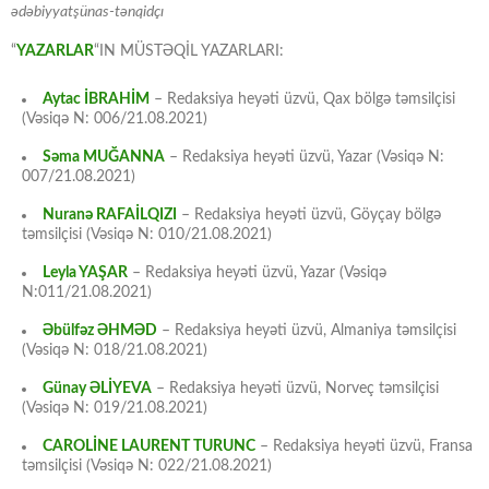
ədəbiyyatşünas-tənqidçı
“
YAZARLAR
“IN MÜSTƏQİL YAZARLARI:
Aytac İBRAHİM
– Redaksiya heyəti üzvü, Qax bölgə təmsilçisi
(Vəsiqə N: 006/21.08.2021)
Səma MUĞANNA
– Redaksiya heyəti üzvü, Yazar (Vəsiqə N:
007/21.08.2021)
Nuranə RAFAİLQIZI
– Redaksiya heyəti üzvü, Göyçay bölgə
təmsilçisi (Vəsiqə N: 010/21.08.2021)
Leyla YAŞAR
– Redaksiya heyəti üzvü, Yazar (Vəsiqə
N:011/21.08.2021)
Əbülfəz ƏHMƏD
– Redaksiya heyəti üzvü, Almaniya təmsilçisi
(Vəsiqə N: 018/21.08.2021)
Günay ƏLİYEVA
– Redaksiya heyəti üzvü, Norveç təmsilçisi
(Vəsiqə N: 019/21.08.2021)
CAROLİNE LAURENT TURUNC
– Redaksiya heyəti üzvü, Fransa
təmsilçisi (Vəsiqə N: 022/21.08.2021)