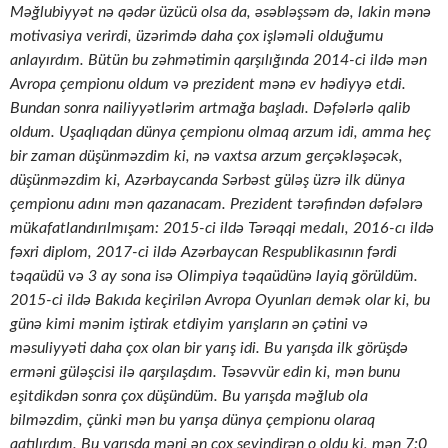
Məğlubiyyət nə qədər üzücü olsa da, əsəbləşsəm də, lakin mənə
motivasiya verirdi, üzərimdə daha çox işləməli olduğumu
anlayırdım. Bütün bu zəhmətimin qarşılığında 2014-ci ildə mən
Avropa çempionu oldum və prezident mənə ev hədiyyə etdi.
Bundan sonra nailiyyətlərim artmağa başladı. Dəfələrlə qalib
oldum. Uşaqlıqdan dünya çempionu olmaq arzum idi, amma heç
bir zaman düşünməzdim ki, nə vaxtsa arzum gerçəkləşəcək,
düşünməzdim ki, Azərbaycanda Sərbəst güləş üzrə ilk dünya
çempionu adını mən qazanacam. Prezident tərəfindən dəfələrə
mükafatlandırılmışam: 2015-ci ildə Tərəqqi medalı, 2016-cı ildə
fəxri diplom, 2017-ci ildə Azərbaycan Respublikasının fərdi
təqaüdü və 3 ay sona isə Olimpiya təqaüdünə layiq görüldüm.
2015-ci ildə Bakıda keçirilən Avropa Oyunları demək olar ki, bu
günə kimi mənim iştirak etdiyim yarışların ən çətini və
məsuliyyəti daha çox olan bir yarış idi. Bu yarışda ilk görüşdə
erməni güləşcisi ilə qarşılaşdım. Təsəvvür edin ki, mən bunu
eşitdikdən sonra çox düşündüm. Bu yarışda məğlub ola
bilməzdim, çünki mən bu yarışa dünya çempionu olaraq
qatılırdım. Bu yarışda məni ən çox sevindirən o oldu ki, mən 7:0