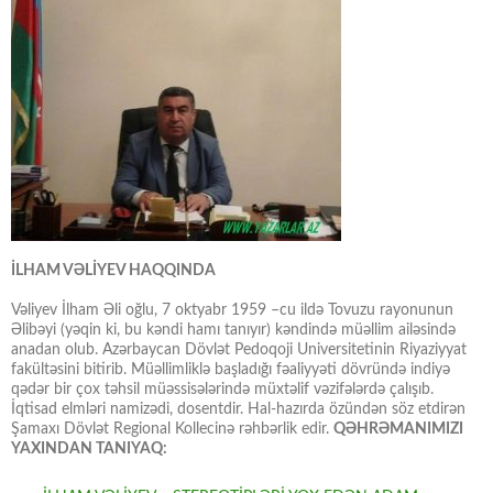
İLHAM VƏLİYEV HAQQINDA
Vəliyev İlham Əli oğlu, 7 oktyabr 1959 –cu ildə Tovuzu rayonunun
Əlibəyi (yəqin ki, bu kəndi hamı tanıyır) kəndində müəllim ailəsində
anadan olub. Azərbaycan Dövlət Pedoqoji Universitetinin Riyaziyyat
fakültəsini bitirib. Müəllimliklə başladığı fəaliyyəti dövründə indiyə
qədər bir çox təhsil müəssisələrində müxtəlif vəzifələrdə çalışıb.
İqtisad elmləri namizədi, dosentdir. Hal-hazırda özündən söz etdirən
Şamaxı Dövlət Regional Kollecinə rəhbərlik edir.
QƏHRƏMANIMIZI
YAXINDAN TANIYAQ: