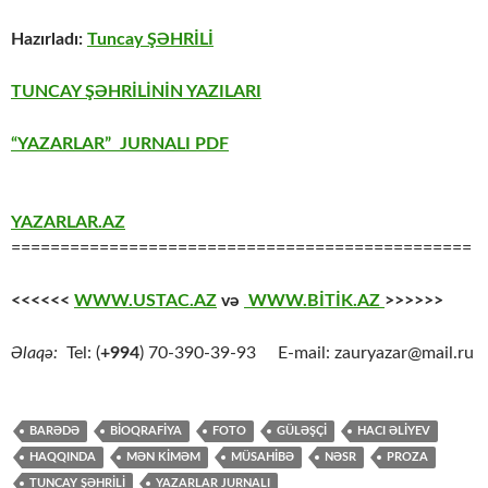
Hazırladı:
Tuncay ŞƏHRİLİ
TUNCAY ŞƏHRİLİNİN YAZILARI
“YAZARLAR” JURNALI PDF
YAZARLAR.AZ
===============================================
<<<<<<
WWW.USTAC.AZ
və
WWW.BİTİK.AZ
>>>>>>
Əlaqə:
Tel: (
+994
) 70-390-39-93 E-mail: zauryazar@mail.ru
BARƏDƏ
BİOQRAFİYA
FOTO
GÜLƏŞÇİ
HACI ƏLİYEV
HAQQINDA
MƏN KİMƏM
MÜSAHİBƏ
NƏSR
PROZA
TUNCAY ŞƏHRİLİ
YAZARLAR JURNALI