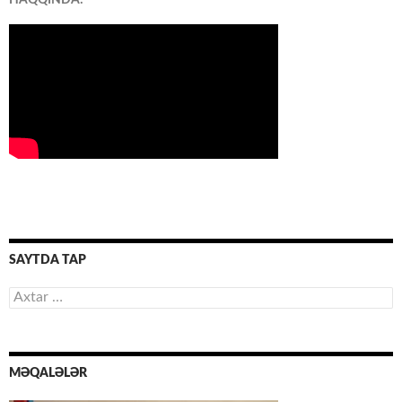
HAQQINDA:
SAYTDA TAP
Axtarış:
MƏQALƏLƏR