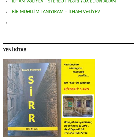
İLHAM VƏLİYEV – STEREOTİPLƏRİ YOX EDƏN ADAM
BİR MÜƏLLİM TANIYIRAM – İLHAM VƏLİYEV
YENİ KİTAB