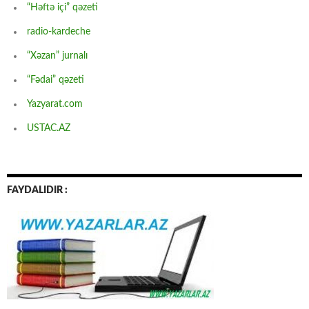
“Həftə içi” qəzeti
radio-kardeche
“Xəzan” jurnalı
“Fədai” qəzeti
Yazyarat.com
USTAC.AZ
FAYDALIDIR :