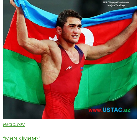
HACI ƏLİYEV
“MƏN KİMƏM?”