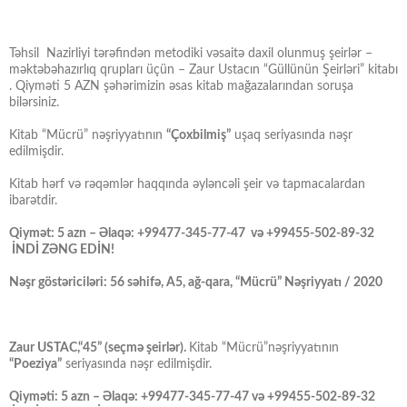
Təhsil Nazirliyi tərəfindən metodiki vəsaitə daxil olunmuş şeirlər –
məktəbəhazırlıq qrupları üçün – Zaur Ustacın “Güllünün Şeirləri” kitabı
. Qiyməti 5 AZN şəhərimizin əsas kitab mağazalarından soruşa
bilərsiniz.
Kitab “Mücrü” nəşriyyatının
“Çoxbilmiş”
uşaq seriyasında nəşr
edilmişdir.
Kitab hərf və rəqəmlər haqqında əyləncəli şeir və tapmacalardan
ibarətdir.
Qiymət: 5 azn – Əlaqə: +99477-345-77-47 və +99455-502-89-32
İNDİ ZƏNG EDİN!
Nəşr göstəriciləri: 56 səhifə, A5, ağ-qara, “Mücrü” Nəşriyyatı / 2020
Zaur USTAC,“45” (seçmə şeirlər).
Kitab “Mücrü”nəşriyyatının
“Poeziya”
seriyasında nəşr edilmişdir.
Qiyməti: 5 azn – Əlaqə: +99477-345-77-47 və +99455-502-89-32