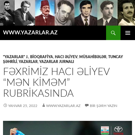
Axtar
WWW.YAZARLAR.AZ
MÜHTƏVIYYATA
ƏSAS
KEÇ
MENYU
"YAZARLAR" J.
,
BİOQRAFİYA
,
HACI ƏLİYEV
,
MÜSAHİBƏLƏR
,
TUNCAY
ŞƏHRİLİ
,
YAZARLAR
,
YAZARLAR JURNALI
FƏXRİMİZ HACI ƏLİYEV
“MƏN KİMƏM”
RUBRİKASINDA
YANVAR 25, 2022
WWW.YAZARLAR.AZ
BIR ŞƏRH YAZIN