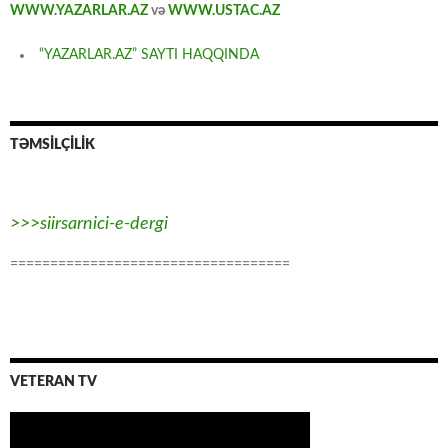
WWW.YAZARLAR.AZ
və
WWW.USTAC.AZ
“YAZARLAR.AZ” SAYTI HAQQINDA
TƏMSİLÇİLİK
>>>siirsarnici-e-dergi
===================================
VETERAN TV