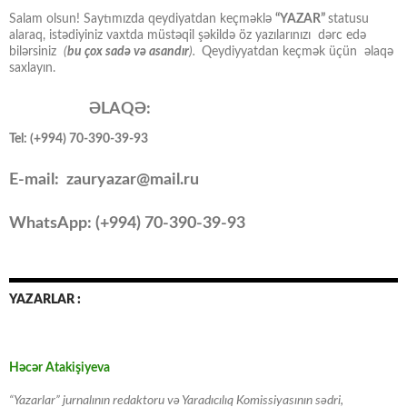
Salam olsun! Saytımızda qeydiyatdan keçməklə
“YAZAR”
statusu
alaraq, istədiyiniz vaxtda müstəqil şəkildə öz yazılarınızı dərc edə
bilərsiniz
(
bu çox sadə və asandır
).
Qeydiyyatdan keçmək üçün əlaqə
saxlayın.
ƏLAQƏ:
Tel: (+994) 70-390-39-93
E-mail: zauryazar@mail.ru
WhatsApp: (
+994
) 70-390-39-93
YAZARLAR :
Həcər Atakişiyeva
“Yazarlar” jurnalının redaktoru və Yaradıcılıq Komissiyasının sədri,