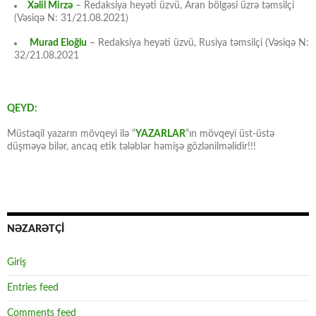
Xəlil Mirzə
– Redaksiya heyəti üzvü, Aran bölgəsi üzrə təmsilçi
(Vəsiqə N: 31/21.08.2021)
Murad Eloğlu
– Redaksiya heyəti üzvü, Rusiya təmsilçi (Vəsiqə N:
32/21.08.2021
QEYD:
Müstəqil yazarın mövqeyi ilə “
YAZARLAR
“ın mövqeyi üst-üstə
düşməyə bilər, ancaq etik tələblər həmişə gözlənilməlidir!!!
NƏZARƏTÇİ
Giriş
Entries feed
Comments feed