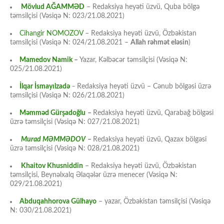
Mövlud AĞAMMƏD
– Redaksiya heyəti üzvü, Quba bölgə
təmsilçisi (Vəsiqə N: 023/21.08.2021)
Cihangir NOMOZOV
– Redaksiya heyəti üzvü, Özbəkistan
təmsilçisi (Vəsiqə N: 024/21.08.2021 –
Allah rəhmət eləsin
)
Mamedov Namik
–
Yazar, Kəlbəcər təmsilçisi (Vəsiqə N:
025/21.08.2021)
İlqar İsmayılzadə
–
Redaksiya heyəti üzvü – Cənub bölgəsi üzrə
təmsilçisi (Vəsiqə N: 026/21.08.2021)
Məmməd Gürşadoğlu
–
Redaksiya heyəti üzvü, Qarabağ bölgəsi
üzrə təmsilçisi (Vəsiqə N: 027/21.08.2021)
Murad MƏMMƏDOV
–
Redaksiya heyəti üzvü, Qazax bölgəsi
üzrə təmsilçisi (Vəsiqə N: 028/21.08.2021)
Khaitov Khusniddin
– Redaksiya heyəti üzvü, Özbəkistan
təmsilçisi, Beynəlxalq Əlaqələr üzrə menecer (Vəsiqə N:
029/21.08.2021)
Abduqahhorova Gülhayo
– yazar, Özbəkistan təmsilçisi (Vəsiqə
N: 030/21.08.2021)