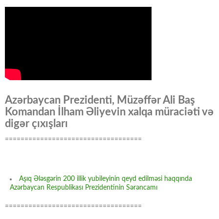
Azərbaycan Prezidenti, Müzəffər Ali Baş
Komandan İlham Əliyevin xalqa müraciəti və
digər çıxışları
===================================
Aşıq Ələsgərin 200 illik yubileyinin qeyd edilməsi haqqında
Azərbaycan Respublikası Prezidentinin Sərəncamı
===================================