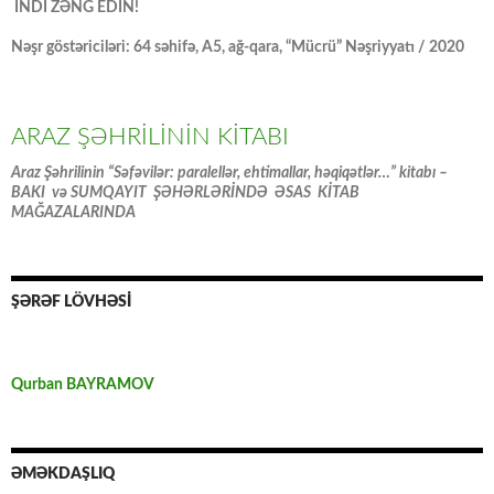
İNDİ ZƏNG EDİN!
Nəşr göstəriciləri: 64 səhifə, A5, ağ-qara, “Mücrü” Nəşriyyatı / 2020
ARAZ ŞƏHRİLİNİN KİTABI
Araz Şəhrilinin “Səfəvilər: paralellər, ehtimallar, həqiqətlər…” kitabı –
BAKI və SUMQAYIT ŞƏHƏRLƏRİNDƏ ƏSAS KİTAB
MAĞAZALARINDA
ŞƏRƏF LÖVHƏSİ
Qurban BAYRAMOV
ƏMƏKDAŞLIQ