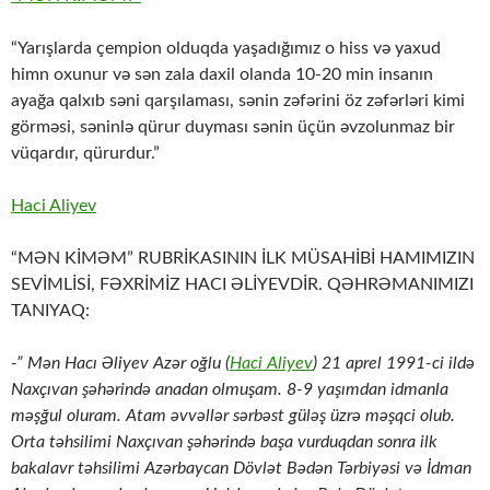
“Yarışlarda çempion olduqda yaşadığımız o hiss və yaxud
himn oxunur və sən zala daxil olanda 10-20 min insanın
ayağa qalxıb səni qarşılaması, sənin zəfərini öz zəfərləri kimi
görməsi, səninlə qürur duyması sənin üçün əvzolunmaz bir
vüqardır, qürurdur.”
Haci Aliyev
“MƏN KİMƏM” RUBRİKASININ İLK MÜSAHİBİ HAMIMIZIN
SEVİMLİSİ, FƏXRİMİZ HACI ƏLİYEVDİR. QƏHRƏMANIMIZI
TANIYAQ:
-” Mən Hacı Əliyev Azər oğlu (
Haci Aliyev
) 21 aprel 1991-ci ildə
Naxçıvan şəhərində anadan olmuşam. 8-9 yaşımdan idmanla
məşğul oluram. Atam əvvəllər sərbəst güləş üzrə məşqci olub.
Orta təhsilimi Naxçıvan şəhərində başa vurduqdan sonra ilk
bakalavr təhsilimi Azərbaycan Dövlət Bədən Tərbiyəsi və İdman