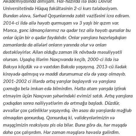
Akademiyasında almışam. Hal-hazırda isə Bakı Dövlət
Universitetində Hüquq fakültəsinin 2-ci kurs tələbəsiyəm.
Bundan əlavə, Sərhəd Qoşunlarında zabit vəzifəsini icra edirəm.
2014-ci ildə ailə həyatı qurmuşam və 3 yaşlı bir qızım var.
Məncə, gənc idmançılarımız nə qədər tez ailə həyatı qursalar bu
onlar üçün bir o qədər faydalıdır. Onlar yarışlara hazırlaşdıqları
zamanlarda da ailələri onların yanında olur və onları
dəstəkləyirlər. Ailən olduğu zaman ilk növbədə məsuliyyətli
olursan. Uşaqlıq illərim Naxçıvanda keçib, 2000-ci ildə isə
Bakıya köçdük və o vaxtdan Bakıda yaşayırıq. 2013-cü ilədək
kirayədə qalmışıq və maddi durumumuz elə də yaxşı olmayıb.
2001-2002 ci illərdə artıq yarışlar başlayırdı və yarışlara
çıxmağa belə imkan edə bilmirdim. Hətta atam yarışda iştirak
etməyim üçün Naxçıvan şəhərindəki evimizi satdı. Artıq yarışlara
çıxdıqdan sonra nailiyyətlərim də artmağa başladı. Düzdür,
əvvəllər çox çətinliklər yaşayırdıq. Ən əsası da yarışlarda məğlub
olmaqdan qorxurduq. Qorxurduq ki, valideynlərimizin və
məşqçimizin reaksiyası pis ola bilər. Buna görə də, hər məşqdə
daha çox çalışırdım. Hər zaman məşqlərə həvəslə gəlirdim.