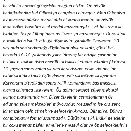
hesabı ilə erməni güləşcisini məğlub etdim. Ən böyük
hədəflərimdən biri Olimpiya çempionu olmaqdır. Mən Olimpiya
oyunlarında bürünc medal əldə etsəmdə mənim ən böyük
məqsədim, hədəfim qızıl medal qazanmaqdır. Hal-hazırda əsas
hədəfim Tokyo Olimpiadasına lisenziya qazanmaqdır. Bunu əldə
etmək üçün isə ilk altılığa düşməyim gərəkdir. Karyeramı 30
yaşımda sonlandırmağı düşünürəm niyə desəniz, çünki hal-
hazırda 18-20 yaşlarında gənc idmançılar ortaya çıxır onlar
bizlərə nisbətən daha enerjili və həvəsli olurlar. Mənim fikrimcə,
30 yaşdan sonra qalan və yarışlara davam edən idmançılar
nələrisə əldə etmək üçün davam edir və mübarizə aparırlar.
Karyeramı bitirdikdən sonra Milli Komandanın baş məşqçisi
olaraq çalışmaq istəyərəm. Öz adıma sərbəst güləş məktəbi
açmaq planlarımda var. Digər ölkələrin çempionlarının öz
adlarına güləş məktəbləri mövcuddur. Məqsədim isə ora gənc
idmançıları cəlb etmək və gələcəyin Avropa, Olimpiya, Dünya
çempionlarını formalaşdırmaqdır. Düşünürəm ki, indiki gənclərin
bir çoxu mənasız işlər, əməllərlə məşğul olur və öz gələcəklərinin