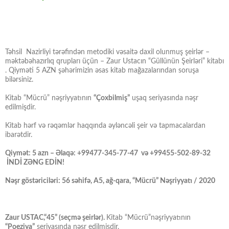
Təhsil Nazirliyi tərəfindən metodiki vəsaitə daxil olunmuş şeirlər –
məktəbəhazırlıq qrupları üçün – Zaur Ustacın “Güllünün Şeirləri” kitabı
. Qiyməti 5 AZN şəhərimizin əsas kitab mağazalarından soruşa
bilərsiniz.
Kitab “Mücrü” nəşriyyatının
“Çoxbilmiş”
uşaq seriyasında nəşr
edilmişdir.
Kitab hərf və rəqəmlər haqqında əyləncəli şeir və tapmacalardan
ibarətdir.
Qiymət: 5 azn – Əlaqə: +99477-345-77-47 və +99455-502-89-32
İNDİ ZƏNG EDİN!
Nəşr göstəriciləri: 56 səhifə, A5, ağ-qara, “Mücrü” Nəşriyyatı / 2020
Zaur USTAC,“45” (seçmə şeirlər).
Kitab “Mücrü”nəşriyyatının
“Poeziya”
seriyasında nəşr edilmişdir.