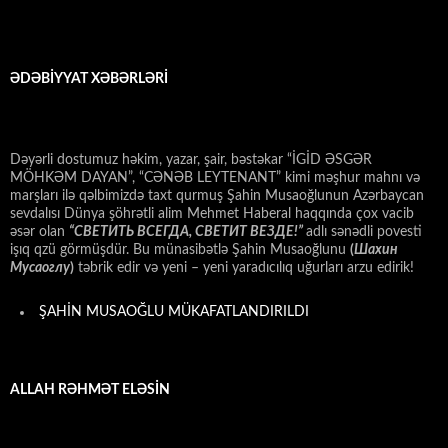
ƏDƏBİYYAT XƏBƏRLƏRİ
Dəyərli dostumuz həkim, yazar, şair, bəstəkar “İGİD ƏSGƏR
MÖHKƏM DAYAN”, “CƏNƏB LEYTENANT” kimi məşhur mahnı və
marşları ilə qəlbimizdə taxt qurmuş Şahin Musaoğlunun Azərbaycan
sevdalısı Dünya şöhrətli alim Mehmet Haberal haqqında çox vacib
əsər olan
“СВЕТИТЬ ВСЕГДА, СВЕТИТ ВЕЗДЕ!”
adlı sənədli povesti
işıq qzü görmüşdür. Bu münasibətlə Şahin Musaoğlunu
(
Шахин
Мусаоглу
)
təbrik edir və yeni – yeni yaradıcılıq uğurları arzu edirik!
ŞAHİN MUSAOĞLU MÜKAFATLANDIRILDI
ALLAH RƏHMƏT ELƏSİN