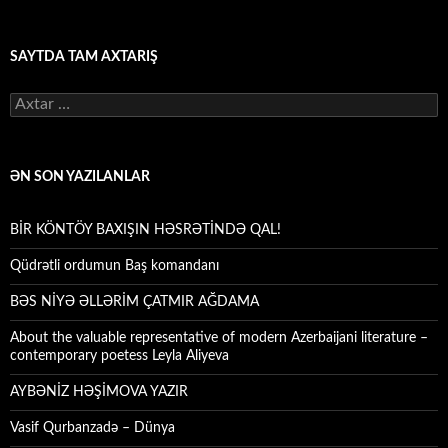
SAYTDA TAM AXTARIŞ
Axtarış:
ƏN SON YAZILANLAR
BİR KÖNTÖY BAXIŞIN HƏSRƏTİNDƏ QAL!
Qüdrətli ordumun Baş komandanı
BƏS NİYƏ ƏLLƏRİM ÇATMIR AĞDAMA
About the valuable representative of modern Azerbaijani literature –
contemporary poetess Leyla Aliyeva
AYBƏNİZ HƏŞİMOVA YAZIR
Vasif Qurbanzadə – Dünya