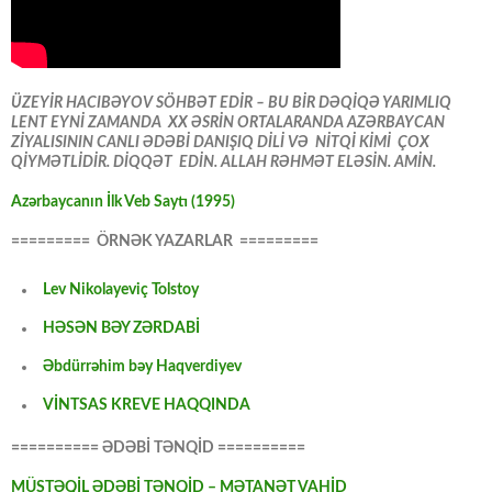
ÜZEYİR HACIBƏYOV SÖHBƏT EDİR – BU BİR DƏQİQƏ YARIMLIQ
LENT EYNİ ZAMANDA XX ƏSRİN ORTALARANDA AZƏRBAYCAN
ZİYALISININ CANLI ƏDƏBİ DANIŞIQ DİLİ VƏ NİTQİ KİMİ ÇOX
QİYMƏTLİDİR. DİQQƏT EDİN. ALLAH RƏHMƏT ELƏSİN. AMİN.
Azərbaycanın İlk Veb Saytı (1995)
========= ÖRNƏK YAZARLAR =========
Lev Nikolayeviç Tolstoy
HƏSƏN BƏY ZƏRDABİ
Əbdürrəhim bəy Haqverdiyev
VİNTSAS KREVE HAQQINDA
========== ƏDƏBİ TƏNQİD ==========
MÜSTƏQİL ƏDƏBİ TƏNQİD – MƏTANƏT VAHİD