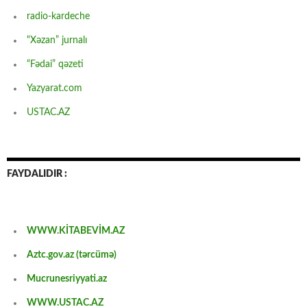
radio-kardeche
“Xəzan” jurnalı
“Fədai” qəzeti
Yazyarat.com
USTAC.AZ
FAYDALIDIR :
WWW.KİTABEVİM.AZ
Aztc.gov.az (tərcümə)
Mucrunesriyyati.az
WWW.USTAC.AZ