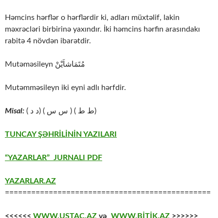
Həmcins hərflər o hərflərdir ki, adları müxtəlif, lakin
məxrəcləri birbirinə yaxındır. İki həmcins hərfin arasındakı
rabitə 4 növdən ibarətdir.
Mutəməsileyn مُتَمَاشاَيْنْ
Mutəmməsileyn iki eyni adlı hərfdir.
Misal:
( د د) ( س س ) ( ط ط)
TUNCAY ŞƏHRİLİNİN YAZILARI
“YAZARLAR” JURNALI PDF
YAZARLAR.AZ
===============================================
<<<<<<
WWW.USTAC.AZ
və
WWW.BİTİK.AZ
>>>>>>