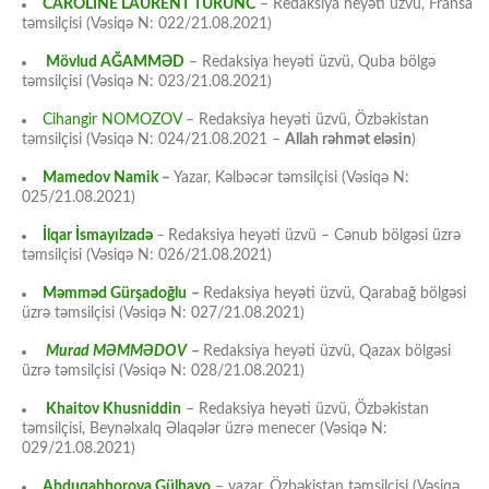
CAROLİNE LAURENT TURUNC
– Redaksiya heyəti üzvü, Fransa
təmsilçisi (Vəsiqə N: 022/21.08.2021)
Mövlud AĞAMMƏD
– Redaksiya heyəti üzvü, Quba bölgə
təmsilçisi (Vəsiqə N: 023/21.08.2021)
Cihangir NOMOZOV
– Redaksiya heyəti üzvü, Özbəkistan
təmsilçisi (Vəsiqə N: 024/21.08.2021 –
Allah rəhmət eləsin
)
Mamedov Namik
–
Yazar, Kəlbəcər təmsilçisi (Vəsiqə N:
025/21.08.2021)
İlqar İsmayılzadə
–
Redaksiya heyəti üzvü – Cənub bölgəsi üzrə
təmsilçisi (Vəsiqə N: 026/21.08.2021)
Məmməd Gürşadoğlu
–
Redaksiya heyəti üzvü, Qarabağ bölgəsi
üzrə təmsilçisi (Vəsiqə N: 027/21.08.2021)
Murad MƏMMƏDOV
–
Redaksiya heyəti üzvü, Qazax bölgəsi
üzrə təmsilçisi (Vəsiqə N: 028/21.08.2021)
Khaitov Khusniddin
– Redaksiya heyəti üzvü, Özbəkistan
təmsilçisi, Beynəlxalq Əlaqələr üzrə menecer (Vəsiqə N:
029/21.08.2021)
Abduqahhorova Gülhayo
– yazar, Özbəkistan təmsilçisi (Vəsiqə