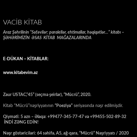
VACIB KITAB
Araz Şəhrilinin “Səfəvilər: paralellər, ehtimallar, həqiqətlər…” kitabı –
ŞƏHƏRİMİZİN ƏSAS KİTAB MAĞAZALARINDA
E-DÜKAN – KİTABLAR:
www.kitabevim.az
Zaur USTAC,“45” (seçmə şeirlər), “Mücrü”, 2020.
Kitab “Mücrü”nəşriyyatının
“Poeziya”
seriyasında nəşr edilmişdir.
Qiyməti: 5 azn – Əlaqə: +99477-345-77-47 və +99455-502-89-32
İNDİ ZƏNG EDİN!
Nəşr göstəriciləri: 64 səhifə, A5, ağ-qara, “Mücrü” Nəşriyyatı / 2020