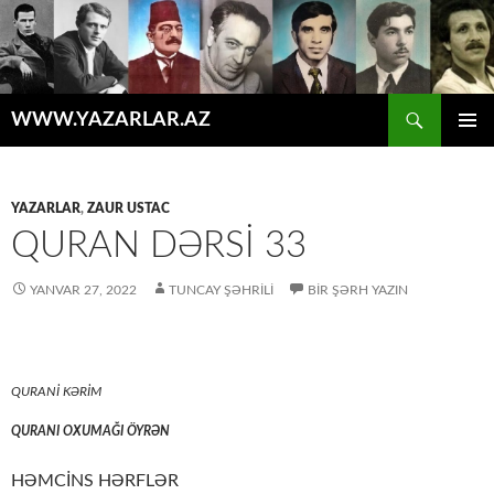
Axtar
WWW.YAZARLAR.AZ
MÜHTƏVIYYATA
ƏSAS
KEÇ
MENYU
YAZARLAR
,
ZAUR USTAC
QURAN DƏRSİ 33
YANVAR 27, 2022
TUNCAY ŞƏHRILI
BIR ŞƏRH YAZIN
QURANİ KƏRİM
QURANI OXUMAĞI ÖYRƏN
HƏMCİNS HƏRFLƏR