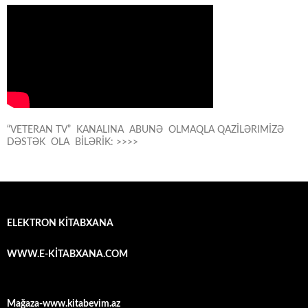
“VETERAN TV” KANALINA ABUNƏ OLMAQLA QAZİLƏRIMİZƏ
DƏSTƏK OLA BİLƏRİK: >>>>
ELEKTRON KİTABXANA
WWW.E-KİTABXANA.COM
Mağaza-www.kitabevim.az