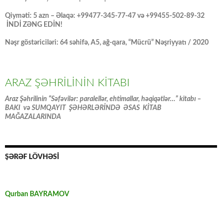
Qiyməti: 5 azn – Əlaqə: +99477-345-77-47 və +99455-502-89-32
İNDİ ZƏNG EDİN!
Nəşr göstəriciləri: 64 səhifə, A5, ağ-qara, “Mücrü” Nəşriyyatı / 2020
ARAZ ŞƏHRİLİNİN KİTABI
Araz Şəhrilinin “Səfəvilər: paralellər, ehtimallar, həqiqətlər…” kitabı –
BAKI və SUMQAYIT ŞƏHƏRLƏRİNDƏ ƏSAS KİTAB
MAĞAZALARINDA
ŞƏRƏF LÖVHƏSİ
Qurban BAYRAMOV