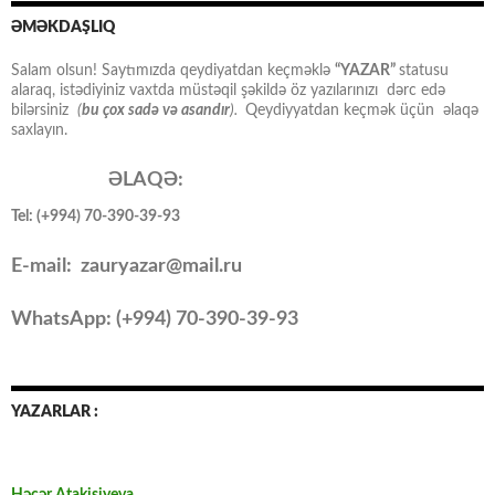
ƏMƏKDAŞLIQ
Salam olsun! Saytımızda qeydiyatdan keçməklə
“YAZAR”
statusu
alaraq, istədiyiniz vaxtda müstəqil şəkildə öz yazılarınızı dərc edə
bilərsiniz
(
bu çox sadə və asandır
).
Qeydiyyatdan keçmək üçün əlaqə
saxlayın.
ƏLAQƏ:
Tel: (+994) 70-390-39-93
E-mail: zauryazar@mail.ru
WhatsApp: (
+994
) 70-390-39-93
YAZARLAR :