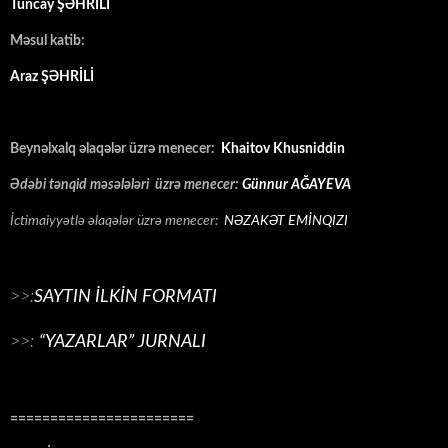
Tuncay ŞƏHRİLİ
Məsul katib:
Araz ŞƏHRİLİ
Beynəlxalq əlaqələr üzrə menecer:
Khaitov Khusniddin
Ədəbi tənqid məsələləri üzrə menecer:
Günnur AĞAYEVA
İctimaiyyətlə əlaqələr üzrə menecer:
NƏZAKƏT EMİNQIZI
>>:
SAYTIN İLKİN FORMATI
>>:
“YAZARLAR” JURNALI
=======================