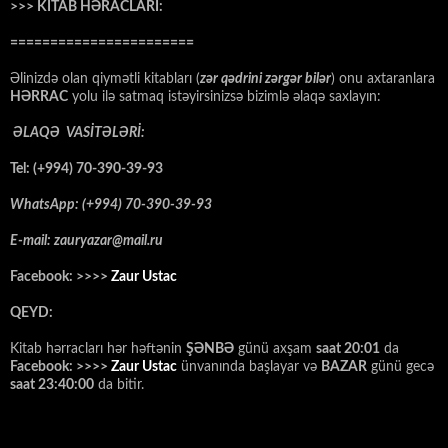
>>> KİTAB HƏRACLARI:
=======================
Əlinizdə olan qiymətli kitabları (
zər qədrini zərgər bilər
) onu axtaranlara
HƏRRAC
yolu ilə satmaq istəyirsinizsə bizimlə əlaqə saxlayın:
ƏLAQƏ VASİTƏLƏRİ:
Tel: (+994) 70-390-39-93
WhatsApp: (+994) 70-390-39-93
E-mail: zauryazar@mail.ru
Facebook: >>>>
Zaur Ustac
QEYD:
Kitab hərracları hər həftənin
ŞƏNBƏ
günü axşam
saat 20:01
da
Facebook: >>>>
Zaur Ustac
ünvanında başlayar və
BAZAR
günü gecə
saat 23:40:00
da bitir.