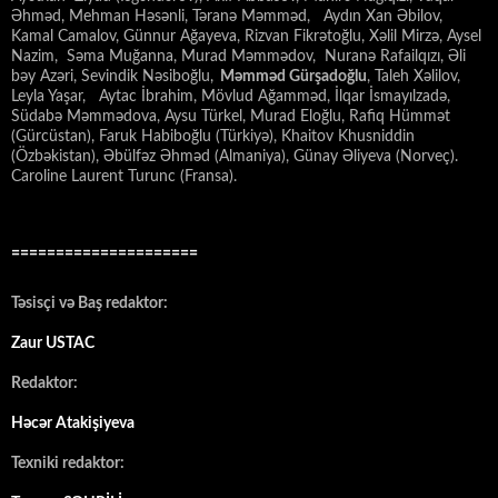
Əhməd, Mehman Həsənli, Təranə Məmməd, Aydın Xan Əbilov,
Kamal Camalov, Günnur Ağayeva, Rizvan Fikrətoğlu, Xəlil Mirzə, Aysel
Nazim, Səma Muğanna, Murad Məmmədov, Nuranə Rafailqızı, Əli
bəy Azəri, Sevindik Nəsiboğlu,
Məmməd Gürşadoğlu
, Taleh Xəlilov,
Leyla Yaşar, Aytac İbrahim, Mövlud Ağamməd, İlqar İsmayılzadə,
Südabə Məmmədova, Aysu Türkel, Murad Eloğlu, Rafiq Hümmət
(Gürcüstan), Faruk Habiboğlu (Türkiyə), Khaitov Khusniddin
(Özbəkistan), Əbülfəz Əhməd (Almaniya), Günay Əliyeva (Norveç).
Caroline Laurent Turunc (Fransa).
=====================
Təsisçi və Baş redaktor:
Zaur USTAC
Redaktor:
Həcər Atakişiyeva
Texniki redaktor: