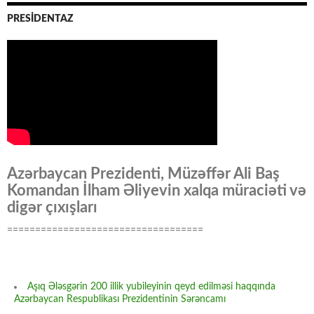
PRESİDENTAZ
Azərbaycan Prezidenti, Müzəffər Ali Baş
Komandan İlham Əliyevin xalqa müraciəti və
digər çıxışları
===================================
Aşıq Ələsgərin 200 illik yubileyinin qeyd edilməsi haqqında
Azərbaycan Respublikası Prezidentinin Sərəncamı