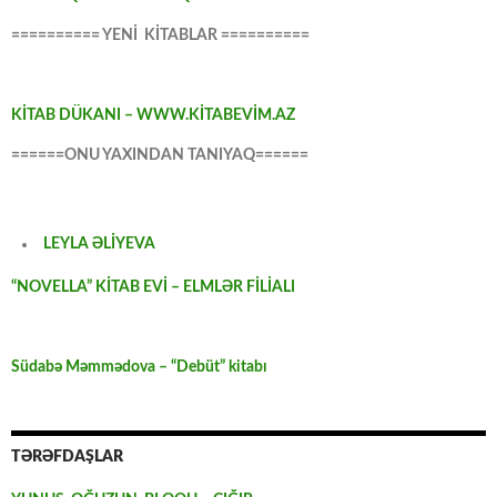
========== YENİ KİTABLAR ==========
KİTAB DÜKANI – WWW.KİTABEVİM.AZ
======ONU YAXINDAN TANIYAQ======
LEYLA ƏLİYEVA
“NOVELLA” KİTAB EVİ – ELMLƏR FİLİALI
Südabə Məmmədova – “Debüt” kitabı
TƏRƏFDAŞLAR