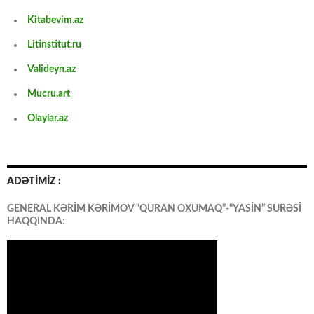
Kitabevim.az
Litinstitut.ru
Valideyn.az
Mucru.art
Olaylar.az
ADƏTİMİZ :
GENERAL KƏRİM KƏRİMOV “QURAN OXUMAQ”-“YASİN” SURƏSİ
HAQQINDA: