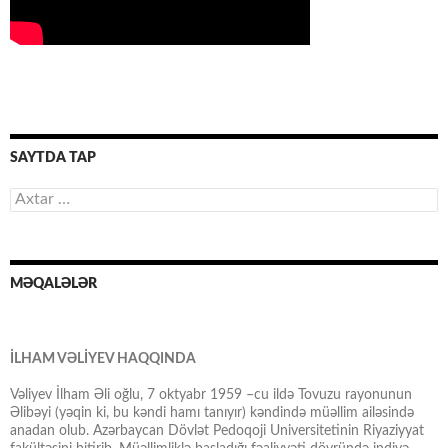
SAYTDA TAP
Axtarış:
MƏQALƏLƏR
İLHAM VƏLİYEV HAQQINDA
Vəliyev İlham Əli oğlu, 7 oktyabr 1959 –cu ildə Tovuzu rayonunun
Əlibəyi (yəqin ki, bu kəndi hamı tanıyır) kəndində müəllim ailəsində
anadan olub. Azərbaycan Dövlət Pedoqoji Universitetinin Riyaziyyat