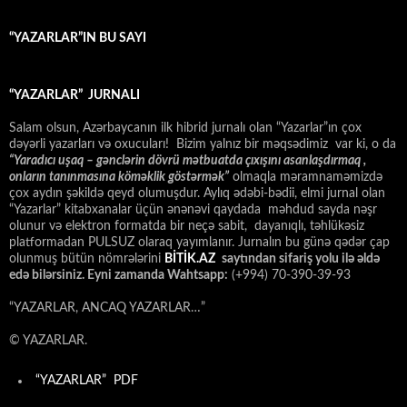
“YAZARLAR”IN BU SAYI
“YAZARLAR” JURNALI
Salam olsun, Azərbaycanın ilk hibrid jurnalı olan “Yazarlar”ın çox
dəyərli yazarları və oxucuları! Bizim yalnız bir məqsədimiz var ki, o da
“
Yaradıcı uşaq – gәnclәrin dövrü mәtbuatda çıxışını asanlaşdırmaq ,
onların tanınmasına kömәklik göstәrmәk”
olmaqla məramnaməmizdə
çox aydın şəkildə qeyd olumuşdur. Aylıq ədəbi-bədii, elmi jurnal olan
“Yazarlar” kitabxanalar üçün ənənəvi qaydada məhdud sayda nəşr
olunur və elektron formatda bir neçə sabit, dayanıqlı, təhlükəsiz
platformadan PULSUZ olaraq yayımlanır. Jurnalın bu günə qədər çap
olunmuş bütün nömrələrini
BİTİK.AZ
saytından sifariş yolu ilə əldə
edə bilərsiniz. Eyni zamanda Wahtsapp:
(+994) 70-390-39-93
“YAZARLAR, ANCAQ YAZARLAR…”
© YAZARLAR.
“YAZARLAR” PDF