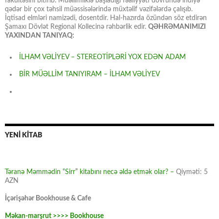
fakültəsini bitirib. Müəllimliklə başladığı fəaliyyəti dövründə indiyə
qədər bir çox təhsil müəssisələrində müxtəlif vəzifələrdə çalışıb.
İqtisad elmləri namizədi, dosentdir. Hal-hazırda özündən söz etdirən
Şamaxı Dövlət Regional Kollecinə rəhbərlik edir.
QƏHRƏMANIMIZI
YAXINDAN TANIYAQ:
İLHAM VƏLİYEV – STEREOTİPLƏRİ YOX EDƏN ADAM
BİR MÜƏLLİM TANIYIRAM – İLHAM VƏLİYEV
YENİ KİTAB
Təranə Məmmədin “Sirr” kitabını necə əldə etmək olar? –
Qiyməti: 5
AZN
İçərişəhər Bookhouse & Cafe
Məkan-marşrut >>>> Bookhouse