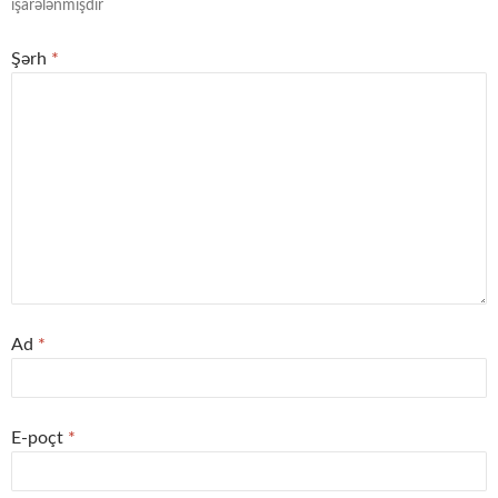
işarələnmişdir
Şərh
*
Ad
*
E-poçt
*