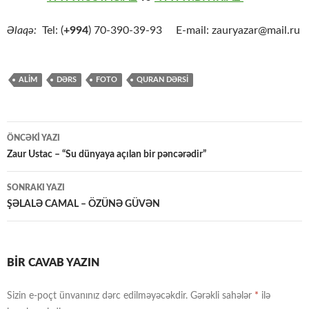
Əlaqə:
Tel: (
+994
) 70-390-39-93 E-mail: zauryazar@mail.ru
ALİM
DƏRS
FOTO
QURAN DƏRSİ
Yazılar
ÖNCƏKI YAZI
üzrə
Zaur Ustac – “Su dünyaya açılan bir pəncərədir”
naviqasiya
SONRAKI YAZI
ŞƏLALƏ CAMAL – ÖZÜNƏ GÜVƏN
BIR CAVAB YAZIN
Sizin e-poçt ünvanınız dərc edilməyəcəkdir.
Gərəkli sahələr
*
ilə