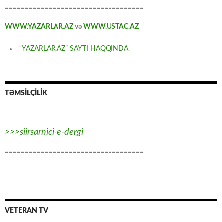
===================================
WWW.YAZARLAR.AZ
və
WWW.USTAC.AZ
“YAZARLAR.AZ” SAYTI HAQQINDA
TƏMSİLÇİLİK
>>>siirsarnici-e-dergi
===================================
VETERAN TV