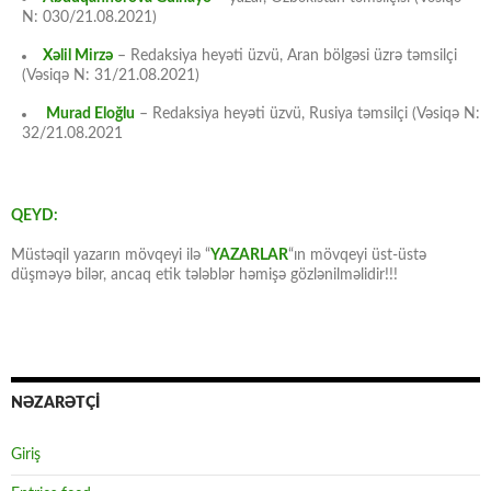
N: 030/21.08.2021)
Xəlil Mirzə
– Redaksiya heyəti üzvü, Aran bölgəsi üzrə təmsilçi
(Vəsiqə N: 31/21.08.2021)
Murad Eloğlu
– Redaksiya heyəti üzvü, Rusiya təmsilçi (Vəsiqə N:
32/21.08.2021
QEYD:
Müstəqil yazarın mövqeyi ilə “
YAZARLAR
“ın mövqeyi üst-üstə
düşməyə bilər, ancaq etik tələblər həmişə gözlənilməlidir!!!
NƏZARƏTÇİ
Giriş