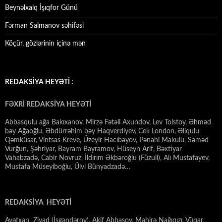
Beynəlxalq İşıqfor Günü
Fərman Salmanov səhifəsi
Köçür, gözlərinin içinə mən
REDAKSİYA HEYƏTİ :
FƏXRİ REDAKSİYA HEYƏTİ
Abbasqulu ağa Bakıxanov, Mirzə Fətəli Axundov, Lev Tolstoy, Əhməd
bəy Ağaoğlu, Əbdürrəhim bəy Haqverdiyev, Cek London, Əliqulu
Qəmküsar, Vintsas Kreve, Üzeyir Hacıbəyov, Pənahi Makulu, Səməd
Vurğun, Şəhriyar, Bayram Bayramov, Hüseyn Arif, Bəxtiyar
Vahabzadə, Cabir Novruz, İldırım Əkbəroğlu (Füzuli), Alı Mustafayev,
Mustafa Müseyiboğlu, Ülvi Bünyadzadə…
REDAKSİYA HEYƏTİ
Ayətxan Ziyad (İsgəndərov), Akif Abbasov, Mahirə Nağıqızı, Vüqar