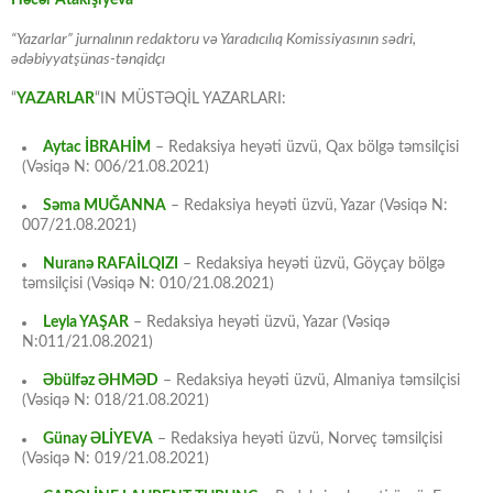
Həcər Atakişiyeva
“Yazarlar” jurnalının redaktoru və Yaradıcılıq Komissiyasının sədri,
ədəbiyyatşünas-tənqidçı
“
YAZARLAR
“IN MÜSTƏQİL YAZARLARI:
Aytac İBRAHİM
– Redaksiya heyəti üzvü, Qax bölgə təmsilçisi
(Vəsiqə N: 006/21.08.2021)
Səma MUĞANNA
– Redaksiya heyəti üzvü, Yazar (Vəsiqə N:
007/21.08.2021)
Nuranə RAFAİLQIZI
– Redaksiya heyəti üzvü, Göyçay bölgə
təmsilçisi (Vəsiqə N: 010/21.08.2021)
Leyla YAŞAR
– Redaksiya heyəti üzvü, Yazar (Vəsiqə
N:011/21.08.2021)
Əbülfəz ƏHMƏD
– Redaksiya heyəti üzvü, Almaniya təmsilçisi
(Vəsiqə N: 018/21.08.2021)
Günay ƏLİYEVA
– Redaksiya heyəti üzvü, Norveç təmsilçisi
(Vəsiqə N: 019/21.08.2021)