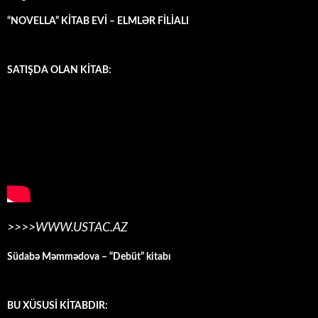
“NOVELLA” KİTAB EVİ – ELMLƏR FİLİALI
SATIŞDA OLAN KİTAB:
>>>>WWW.USTAC.AZ
Südabə Məmmədova – “Debüt” kitabı
BU XÜSUSİ KİTABDIR: