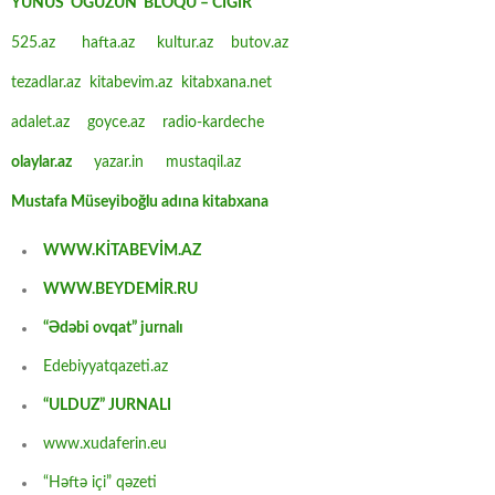
YUNUS OĞUZUN BLOQU – CIĞIR
525.az
hafta.az
kultur.az
butov.az
tezadlar.az
kitabevim.az
kitabxana.net
adalet.az
goyce.az
radio-kardeche
olaylar.az
yazar.in
mustaqil.az
Mustafa Müseyiboğlu adına kitabxana
WWW.KİTABEVİM.AZ
WWW.BEYDEMİR.RU
“Ədəbi ovqat” jurnalı
Edebiyyatqazeti.az
“ULDUZ” JURNALI
www.xudaferin.eu
“Həftə içi” qəzeti