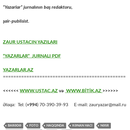
“Yazarlar” jurnalının baş redaktoru,
şair-publisist.
ZAUR USTACIN YAZILARI
“YAZARLAR” JURNALI PDF
YAZARLAR.AZ
===============================================
<<<<<<
WWW.USTAC.AZ
və
WWW.BİTİK.AZ
>>>>>>
Əlaqə:
Tel: (
+994
) 70-390-39-93 E-mail: zauryazar@mail.ru
BARƏDƏ
FOTO
HAQQINDA
KƏNAN HACI
NƏSR