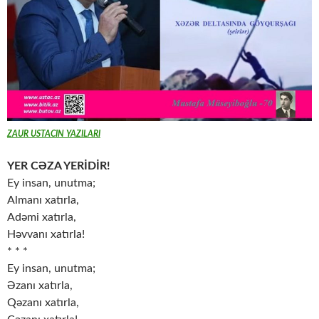
ZAUR USTACIN YAZILARI
YER CƏZA YERİDİR!
Ey insan, unutma;
Almanı xatırla,
Adəmi xatırla,
Həvvanı xatırla!
* * *
Ey insan, unutma;
Əzanı xatırla,
Qəzanı xatırla,