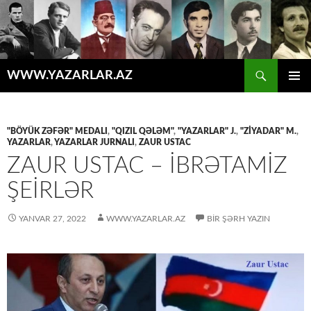
Axtar
WWW.YAZARLAR.AZ
MÜHTƏVIYYATA
ƏSAS
KEÇ
MENYU
"BÖYÜK ZƏFƏR" MEDALI
,
"QIZIL QƏLƏM"
,
"YAZARLAR" J.
,
"ZİYADAR" M.
,
YAZARLAR
,
YAZARLAR JURNALI
,
ZAUR USTAC
ZAUR USTAC – İBRƏTAMİZ
ŞEİRLƏR
YANVAR 27, 2022
WWW.YAZARLAR.AZ
BIR ŞƏRH YAZIN