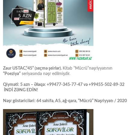
Zaur USTAC,“45” (seçmə şeirlər).
Kitab “Mücrü”nəşriyyatının
“Poeziya”
seriyasında nəşr edilmişdir.
Qiyməti: 5 azn – Əlaqə: +99477-345-77-47 və +99455-502-89-32
İNDİ ZƏNG EDİN!
Nəşr göstəriciləri: 64 səhifə, A5, ağ-qara, “Mücrü” Nəşriyyatı / 2020