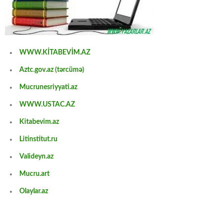
WWW.KİTABEVİM.AZ
Aztc.gov.az (tərcümə)
Mucrunesriyyati.az
WWW.USTAC.AZ
Kitabevim.az
Litinstitut.ru
Valideyn.az
Mucru.art
Olaylar.az