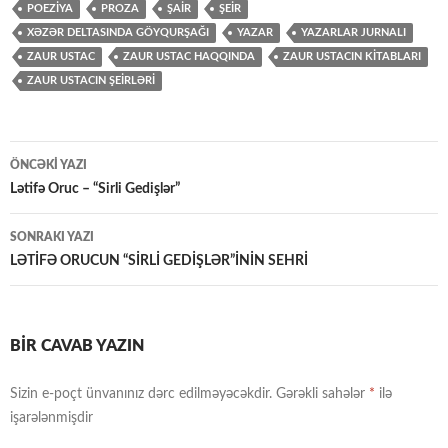
POEZİYA
PROZA
ŞAİR
ŞEİR
XƏZƏR DELTASINDA GÖYQURŞAĞI
YAZAR
YAZARLAR JURNALI
ZAUR USTAC
ZAUR USTAC HAQQINDA
ZAUR USTACIN KİTABLARI
ZAUR USTACIN ŞEİRLƏRİ
Yazılar
ÖNCƏKI YAZI
üzrə
Lətifə Oruc – “Sirli Gedişlər”
naviqasiya
SONRAKI YAZI
LƏTİFƏ ORUCUN “SİRLİ GEDİŞLƏR”İNİN SEHRİ
BIR CAVAB YAZIN
Sizin e-poçt ünvanınız dərc edilməyəcəkdir.
Gərəkli sahələr
*
ilə
işarələnmişdir