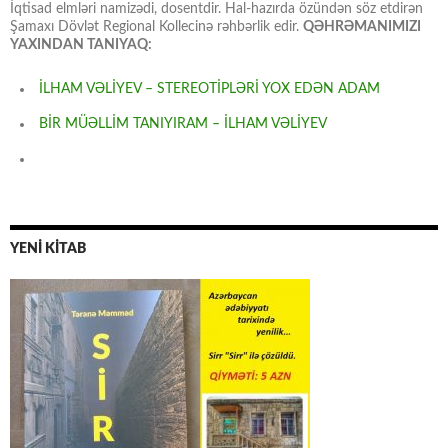
İqtisad elmləri namizədi, dosentdir. Hal-hazırda özündən söz etdirən
Şamaxı Dövlət Regional Kollecinə rəhbərlik edir.
QƏHRƏMANIMIZI
YAXINDAN TANIYAQ:
İLHAM VƏLİYEV – STEREOTİPLƏRİ YOX EDƏN ADAM
BİR MÜƏLLİM TANIYIRAM – İLHAM VƏLİYEV
YENİ KİTAB