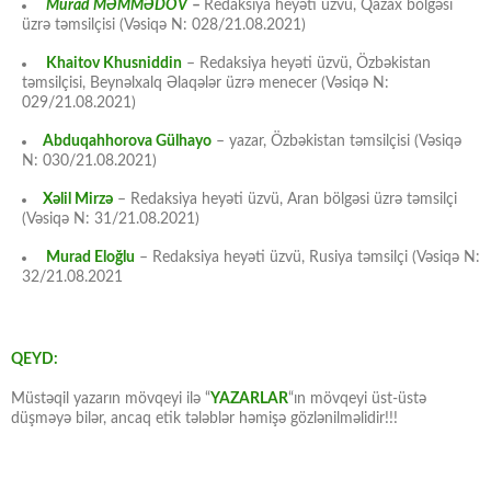
Murad MƏMMƏDOV
–
Redaksiya heyəti üzvü, Qazax bölgəsi
üzrə təmsilçisi (Vəsiqə N: 028/21.08.2021)
Khaitov Khusniddin
– Redaksiya heyəti üzvü, Özbəkistan
təmsilçisi, Beynəlxalq Əlaqələr üzrə menecer (Vəsiqə N:
029/21.08.2021)
Abduqahhorova Gülhayo
– yazar, Özbəkistan təmsilçisi (Vəsiqə
N: 030/21.08.2021)
Xəlil Mirzə
– Redaksiya heyəti üzvü, Aran bölgəsi üzrə təmsilçi
(Vəsiqə N: 31/21.08.2021)
Murad Eloğlu
– Redaksiya heyəti üzvü, Rusiya təmsilçi (Vəsiqə N:
32/21.08.2021
QEYD:
Müstəqil yazarın mövqeyi ilə “
YAZARLAR
“ın mövqeyi üst-üstə
düşməyə bilər, ancaq etik tələblər həmişə gözlənilməlidir!!!