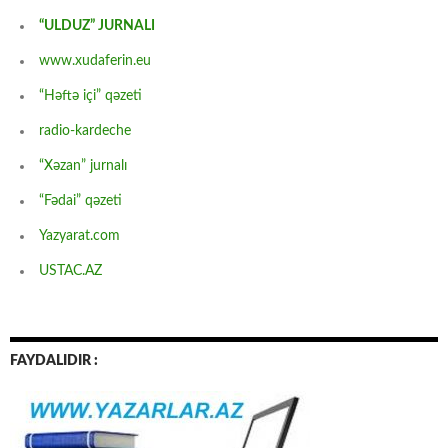
“ULDUZ” JURNALI
www.xudaferin.eu
“Həftə içi” qəzeti
radio-kardeche
“Xəzan” jurnalı
“Fədai” qəzeti
Yazyarat.com
USTAC.AZ
FAYDALIDIR :