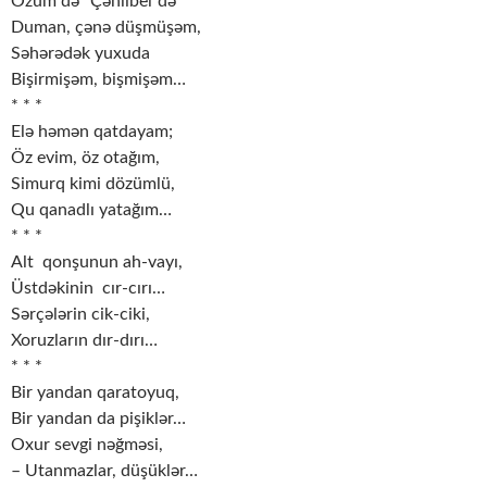
Özüm də “Çənlibel”də
Duman, çənə düşmüşəm,
Səhərədək yuxuda
Bişirmişəm, bişmişəm…
* * *
Elə həmən qatdayam;
Öz evim, öz otağım,
Simurq kimi dözümlü,
Qu qanadlı yatağım…
* * *
Alt qonşunun ah-vayı,
Üstdəkinin cır-cırı…
Sərçələrin cik-ciki,
Xoruzların dır-dırı…
* * *
Bir yandan qaratoyuq,
Bir yandan da pişiklər…
Oxur sevgi nəğməsi,
– Utanmazlar, düşüklər…