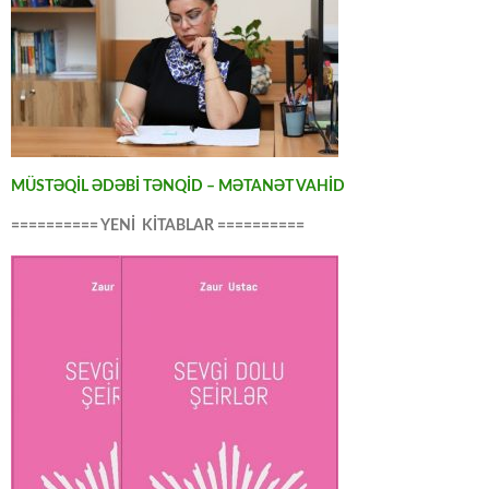
MÜSTƏQİL ƏDƏBİ TƏNQİD – MƏTANƏT VAHİD
========== YENİ KİTABLAR ==========