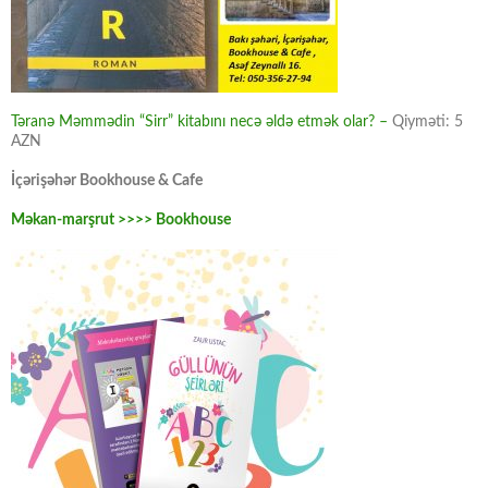
Təranə Məmmədin “Sirr” kitabını necə əldə etmək olar? –
Qiyməti: 5
AZN
İçərişəhər Bookhouse & Cafe
Məkan-marşrut >>>> Bookhouse