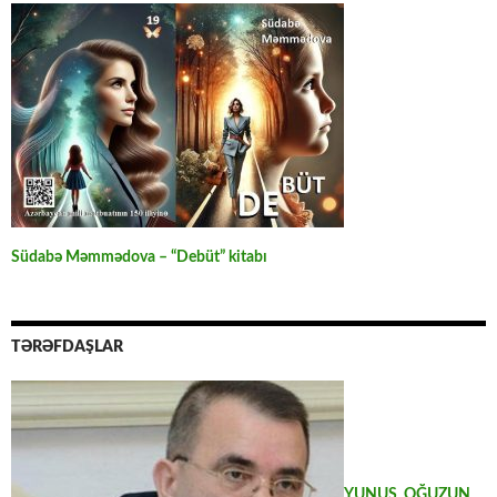
Südabə Məmmədova – “Debüt” kitabı
TƏRƏFDAŞLAR
YUNUS OĞUZUN