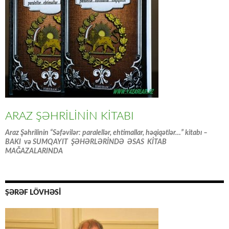
ARAZ ŞƏHRİLİNİN KİTABI
Araz Şəhrilinin “Səfəvilər: paralellər, ehtimallar, həqiqətlər…” kitabı –
BAKI və SUMQAYIT ŞƏHƏRLƏRİNDƏ ƏSAS KİTAB
MAĞAZALARINDA
ŞƏRƏF LÖVHƏSİ