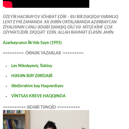
ÜZEYİR HACIBƏYOV SÖHBƏT EDİR – BU BİR DƏQİQƏ YARIMLIQ
LENT EYNİ ZAMANDA XX ƏSRİN ORTALARANDA AZƏRBAYCAN
ZİYALISININ CANLI ƏDƏBİ DANIŞIQ DİLİ VƏ NİTQİ KİMİ ÇOX
QİYMƏTLİDİR. DİQQƏT EDİN. ALLAH RƏHMƏT ELƏSİN. AMİN.
Azərbaycanın İlk Veb Saytı (1995)
========= ÖRNƏK YAZARLAR =========
Lev Nikolayeviç Tolstoy
HƏSƏN BƏY ZƏRDABİ
Əbdürrəhim bəy Haqverdiyev
VİNTSAS KREVE HAQQINDA
========== ƏDƏBİ TƏNQİD ==========