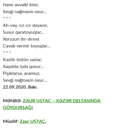
Hamı əvvəlki kimi,
Sevgi nəğməsin oxur…
* * *
Ah-vay, cır-cır dayanır,
Susur qaratoyuqlar…
Xoruzun dır-dırına
Cavab vermir toyuqlar…
* * *
Kəsilir bütün səslər,
Xəyalda iydə qoxur…
Pişiklərsə, aramsız,
Sevgi nəğməsin oxur…
22.09.2020. Bakı.
MƏNBƏ:
ZAUR USTAC – XƏZƏR DELTASINDA
GÖYQURŞAĞI
Müəllif:
Zaur USTAC
,