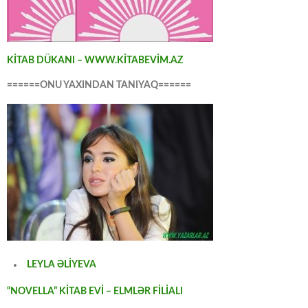
KİTAB DÜKANI – WWW.KİTABEVİM.AZ
======ONU YAXINDAN TANIYAQ======
LEYLA ƏLİYEVA
“NOVELLA” KİTAB EVİ – ELMLƏR FİLİALI