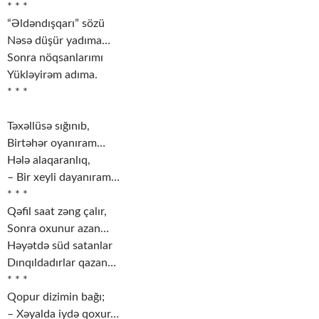
* * *
“Əldəndışqarı” sözü
Nəsə düşür yadıma…
Sonra nöqsanlarımı
Yükləyirəm adıma.
* * *
Təxəllüsə sığınıb,
Birtəhər oyanıram…
Hələ alaqaranlıq,
– Bir xeyli dayanıram…
* * *
Qəfil saat zəng çalır,
Sonra oxunur azan…
Həyətdə süd satanlar
Dınqıldadırlar qazan…
* * *
Qopur dizimin bağı;
– Xəyalda iydə qoxur…