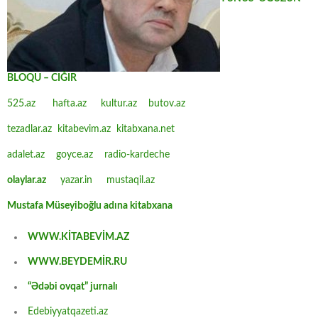
BLOQU – CIĞIR
525.az
hafta.az
kultur.az
butov.az
tezadlar.az
kitabevim.az
kitabxana.net
adalet.az
goyce.az
radio-kardeche
olaylar.az
yazar.in
mustaqil.az
Mustafa Müseyiboğlu adına kitabxana
WWW.KİTABEVİM.AZ
WWW.BEYDEMİR.RU
“Ədəbi ovqat” jurnalı
Edebiyyatqazeti.az