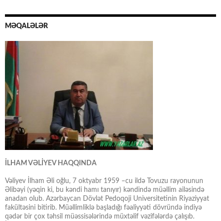
MƏQALƏLƏR
İLHAM VƏLİYEV HAQQINDA
Vəliyev İlham Əli oğlu, 7 oktyabr 1959 –cu ildə Tovuzu rayonunun
Əlibəyi (yəqin ki, bu kəndi hamı tanıyır) kəndində müəllim ailəsində
anadan olub. Azərbaycan Dövlət Pedoqoji Universitetinin Riyaziyyat
fakültəsini bitirib. Müəllimliklə başladığı fəaliyyəti dövründə indiyə
qədər bir çox təhsil müəssisələrində müxtəlif vəzifələrdə çalışıb.