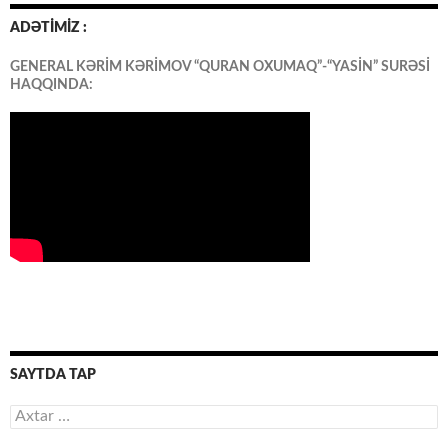
ADƏTİMİZ :
GENERAL KƏRİM KƏRİMOV “QURAN OXUMAQ”-“YASİN” SURƏSİ
HAQQINDA:
SAYTDA TAP
Axtarış: