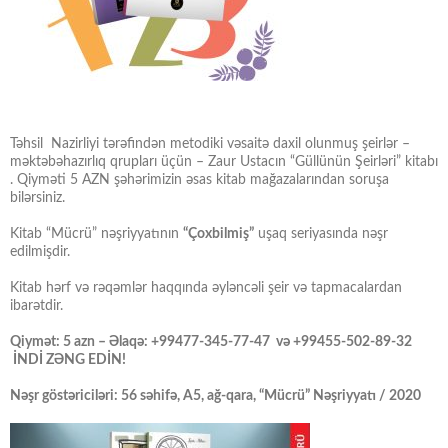
Təhsil Nazirliyi tərəfindən metodiki vəsaitə daxil olunmuş şeirlər –
məktəbəhazırlıq qrupları üçün – Zaur Ustacın “Güllünün Şeirləri” kitabı
. Qiyməti 5 AZN şəhərimizin əsas kitab mağazalarından soruşa
bilərsiniz.
Kitab “Mücrü” nəşriyyatının
“Çoxbilmiş”
uşaq seriyasında nəşr
edilmişdir.
Kitab hərf və rəqəmlər haqqında əyləncəli şeir və tapmacalardan
ibarətdir.
Qiymət: 5 azn – Əlaqə: +99477-345-77-47 və +99455-502-89-32
İNDİ ZƏNG EDİN!
Nəşr göstəriciləri: 56 səhifə, A5, ağ-qara, “Mücrü” Nəşriyyatı / 2020