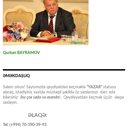
Qurban BAYRAMOV
ƏMƏKDAŞLIQ
Salam olsun! Saytımızda qeydiyatdan keçməklə
“YAZAR”
statusu
alaraq, istədiyiniz vaxtda müstəqil şəkildə öz yazılarınızı dərc edə
bilərsiniz
(
bu çox sadə və asandır
).
Qeydiyyatdan keçmək üçün əlaqə
saxlayın.
ƏLAQƏ:
Tel: (+994) 70-390-39-93