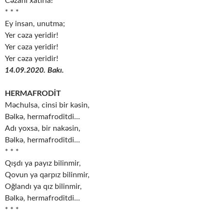
Cəzanı xatırla!
* * *
Ey insan, unutma;
Yer cəza yeridir!
Yer cəza yeridir!
Yer cəza yeridir!
14.09.2020. Bakı.
HERMAFRODİT
Məchulsa, cinsi bir kəsin,
Bəlkə, hermafroditdi…
Adı yoxsa, bir nakəsin,
Bəlkə, hermafroditdi…
* * *
Qışdı ya payız bilinmir,
Qovun ya qarpız bilinmir,
Oğlandı ya qız bilinmir,
Bəlkə, hermafroditdi…
* * *