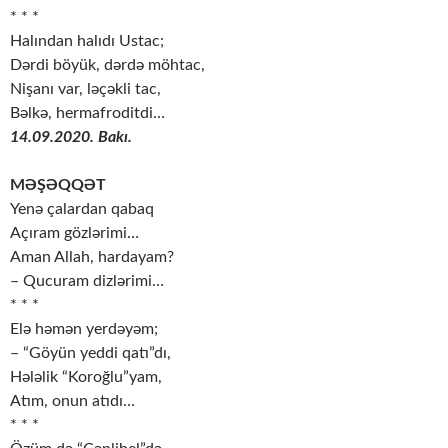
* * *
Halından halıdı Ustac;
Dərdi böyük, dərdə möhtac,
Nişanı var, ləçəkli tac,
Bəlkə, hermafroditdi…
14.09.2020. Bakı.
MƏŞƏQQƏT
Yenə çalardan qabaq
Açıram gözlərimi…
Aman Allah, hardayam?
– Qucuram dizlərimi…
* * *
Elə həmən yerdəyəm;
– “Göyün yeddi qatı”dı,
Hələlik “Koroğlu”yam,
Atım, onun atıdı…
* * *