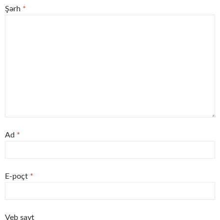
Şərh
*
Ad
*
E-poçt
*
Veb sayt