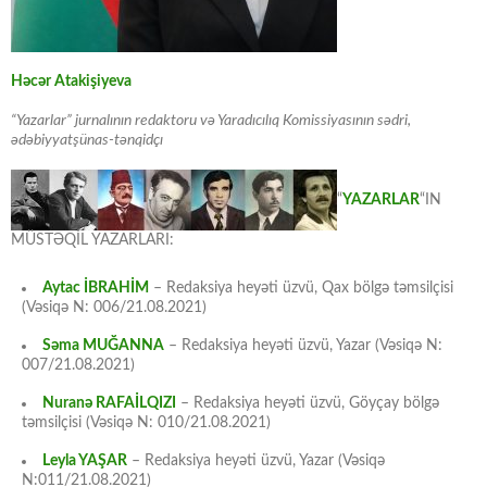
Həcər Atakişiyeva
“Yazarlar” jurnalının redaktoru və Yaradıcılıq Komissiyasının sədri,
ədəbiyyatşünas-tənqidçı
“
YAZARLAR
“IN
MÜSTƏQİL YAZARLARI:
Aytac İBRAHİM
– Redaksiya heyəti üzvü, Qax bölgə təmsilçisi
(Vəsiqə N: 006/21.08.2021)
Səma MUĞANNA
– Redaksiya heyəti üzvü, Yazar (Vəsiqə N:
007/21.08.2021)
Nuranə RAFAİLQIZI
– Redaksiya heyəti üzvü, Göyçay bölgə
təmsilçisi (Vəsiqə N: 010/21.08.2021)
Leyla YAŞAR
– Redaksiya heyəti üzvü, Yazar (Vəsiqə
N:011/21.08.2021)