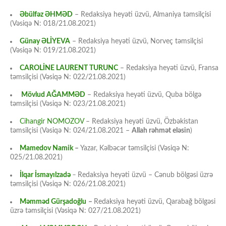
Əbülfəz ƏHMƏD
– Redaksiya heyəti üzvü, Almaniya təmsilçisi
(Vəsiqə N: 018/21.08.2021)
Günay ƏLİYEVA
– Redaksiya heyəti üzvü, Norveç təmsilçisi
(Vəsiqə N: 019/21.08.2021)
CAROLİNE LAURENT TURUNC
– Redaksiya heyəti üzvü, Fransa
təmsilçisi (Vəsiqə N: 022/21.08.2021)
Mövlud AĞAMMƏD
– Redaksiya heyəti üzvü, Quba bölgə
təmsilçisi (Vəsiqə N: 023/21.08.2021)
Cihangir NOMOZOV
– Redaksiya heyəti üzvü, Özbəkistan
təmsilçisi (Vəsiqə N: 024/21.08.2021 –
Allah rəhmət eləsin
)
Mamedov Namik
–
Yazar, Kəlbəcər təmsilçisi (Vəsiqə N:
025/21.08.2021)
İlqar İsmayılzadə
–
Redaksiya heyəti üzvü – Cənub bölgəsi üzrə
təmsilçisi (Vəsiqə N: 026/21.08.2021)
Məmməd Gürşadoğlu
–
Redaksiya heyəti üzvü, Qarabağ bölgəsi
üzrə təmsilçisi (Vəsiqə N: 027/21.08.2021)