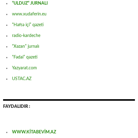
“ULDUZ” JURNALI
www.xudaferin.eu
“Həftə içi” qəzeti
radio-kardeche
“Xəzan” jurnalı
“Fədai” qəzeti
Yazyarat.com
USTAC.AZ
FAYDALIDIR :
WWW.KİTABEVİM.AZ