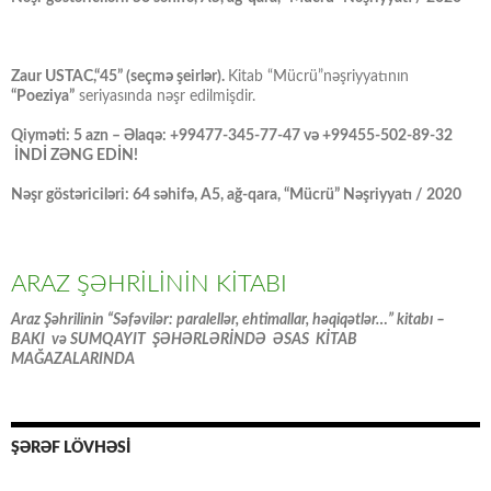
Zaur USTAC,“45” (seçmə şeirlər).
Kitab “Mücrü”nəşriyyatının
“Poeziya”
seriyasında nəşr edilmişdir.
Qiyməti: 5 azn – Əlaqə: +99477-345-77-47 və +99455-502-89-32
İNDİ ZƏNG EDİN!
Nəşr göstəriciləri: 64 səhifə, A5, ağ-qara, “Mücrü” Nəşriyyatı / 2020
ARAZ ŞƏHRİLİNİN KİTABI
Araz Şəhrilinin “Səfəvilər: paralellər, ehtimallar, həqiqətlər…” kitabı –
BAKI və SUMQAYIT ŞƏHƏRLƏRİNDƏ ƏSAS KİTAB
MAĞAZALARINDA
ŞƏRƏF LÖVHƏSİ