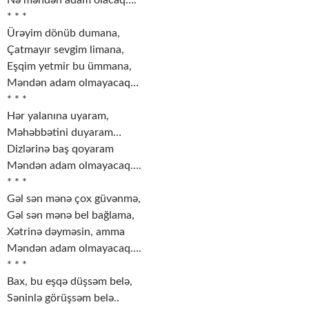
* * *
Ürəyim dönüb dumana,
Çatmayır sevgim limana,
Eşqim yetmir bu ümmana,
Məndən adam olmayacaq…
* * *
Hər yalanına uyaram,
Məhəbbətini duyaram…
Dizlərinə baş qoyaram
Məndən adam olmayacaq….
* * *
Gəl sən mənə çox güvənmə,
Gəl sən mənə bel bağlama,
Xətrinə dəyməsin, amma
Məndən adam olmayacaq….
* * *
Bax, bu eşqə düşsəm belə,
Səninlə görüşsəm belə..