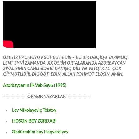
ÜZEYİR HACIBƏYOV SÖHBƏT EDİR – BU BİR DƏQİQƏ YARIMLIQ
LENT EYNİ ZAMANDA XX ƏSRİN ORTALARANDA AZƏRBAYCAN
ZİYALISININ CANLI ƏDƏBİ DANIŞIQ DİLİ VƏ NİTQİ KİMİ ÇOX
QİYMƏTLİDİR. DİQQƏT EDİN. ALLAH RƏHMƏT ELƏSİN. AMİN.
Azərbaycanın İlk Veb Saytı (1995)
========= ÖRNƏK YAZARLAR =========
Lev Nikolayeviç Tolstoy
HƏSƏN BƏY ZƏRDABİ
Əbdürrəhim bəy Haqverdiyev