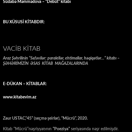
Südabə Məmmədova – “Debüt” kitabı
BU XÜSUSİ KİTABDIR:
VACIB KITAB
Araz Şəhrilinin “Səfəvilər: paralellər, ehtimallar, həqiqətlər…” kitabı –
ŞƏHƏRİMİZİN ƏSAS KİTAB MAĞAZALARINDA
E-DÜKAN – KİTABLAR:
www.kitabevim.az
Zaur USTAC,“45” (seçmə şeirlər), “Mücrü”, 2020.
Kitab “Mücrü”nəşriyyatının
“Poeziya”
seriyasında nəşr edilmişdir.