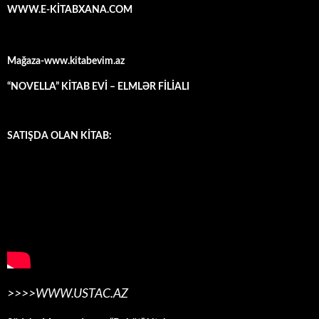
WWW.E-KİTABXANA.COM
Mağaza-www.kitabevim.az
“NOVELLA” KİTAB EVİ – ELMLƏR FİLİALI
SATIŞDA OLAN KİTAB:
>>>>WWW.USTAC.AZ