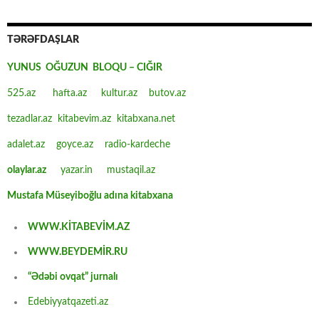
TƏRƏFDAŞLAR
YUNUS OĞUZUN BLOQU – CIĞIR
525.az
hafta.az
kultur.az
butov.az
tezadlar.az
kitabevim.az
kitabxana.net
adalet.az
goyce.az
radio-kardeche
olaylar.az
yazar.in
mustaqil.az
Mustafa Müseyiboğlu adına kitabxana
WWW.KİTABEVİM.AZ
WWW.BEYDEMİR.RU
“Ədəbi ovqat” jurnalı
Edebiyyatqazeti.az