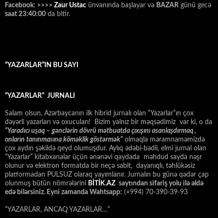
Facebook: >>>>
Zaur Ustac
ünvanında başlayar və
BAZAR
günü gecə
saat 23:40:00
da bitir.
“YAZARLAR”IN BU SAYI
“YAZARLAR” JURNALI
Salam olsun, Azərbaycanın ilk hibrid jurnalı olan “Yazarlar”ın çox
dəyərli yazarları və oxucuları! Bizim yalnız bir məqsədimiz var ki, o da
“
Yaradıcı uşaq – gәnclәrin dövrü mәtbuatda çıxışını asanlaşdırmaq ,
onların tanınmasına kömәklik göstәrmәk”
olmaqla məramnaməmizdə
çox aydın şəkildə qeyd olumuşdur. Aylıq ədəbi-bədii, elmi jurnal olan
“Yazarlar” kitabxanalar üçün ənənəvi qaydada məhdud sayda nəşr
olunur və elektron formatda bir neçə sabit, dayanıqlı, təhlükəsiz
platformadan PULSUZ olaraq yayımlanır. Jurnalın bu günə qədər çap
olunmuş bütün nömrələrini
BİTİK.AZ
saytından sifariş yolu ilə əldə
edə bilərsiniz. Eyni zamanda Wahtsapp:
(+994) 70-390-39-93
“YAZARLAR, ANCAQ YAZARLAR…”