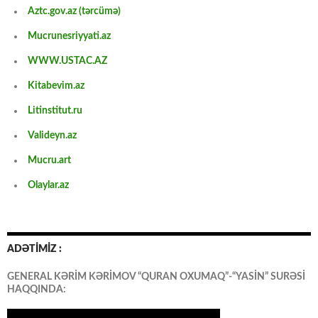
Aztc.gov.az (tərcümə)
Mucrunesriyyati.az
WWW.USTAC.AZ
Kitabevim.az
Litinstitut.ru
Valideyn.az
Mucru.art
Olaylar.az
ADƏTİMİZ :
GENERAL KƏRİM KƏRİMOV “QURAN OXUMAQ”-“YASİN” SURƏSİ
HAQQINDA: