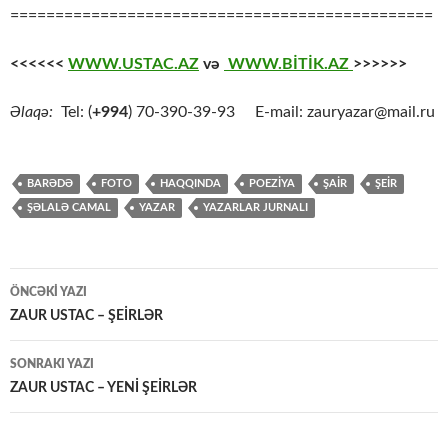
===============================================
<<<<<<
WWW.USTAC.AZ
və
WWW.BİTİK.AZ
>>>>>>
Əlaqə:
Tel: (
+994
) 70-390-39-93 E-mail: zauryazar@mail.ru
BARƏDƏ
FOTO
HAQQINDA
POEZİYA
ŞAİR
ŞEİR
ŞƏLALƏ CAMAL
YAZAR
YAZARLAR JURNALI
Yazılar
ÖNCƏKI YAZI
üzrə
ZAUR USTAC – ŞEİRLƏR
naviqasiya
SONRAKI YAZI
ZAUR USTAC – YENİ ŞEİRLƏR