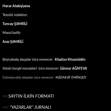
Həcər Atakişiyeva
Texniki redaktor:
Tuncay ŞƏHRİLİ
Məsul katib:
Araz ŞƏHRİLİ
Beynəlxalq əlaqələr üzrə menecer:
Khaitov Khusniddin
Ədəbi tənqid məsələləri üzrə menecer:
Günnur AĞAYEVA
İctimaiyyətlə əlaqələr üzrə menecer:
NƏZAKƏT EMİNQIZI
>>:
SAYTIN İLKİN FORMATI
>>:
“YAZARLAR” JURNALI