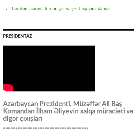
Caroline Laurent Turunc şair və şeir haqqında danışır
PRESİDENTAZ
Azərbaycan Prezidenti, Müzəffər Ali Baş
Komandan İlham Əliyevin xalqa müraciəti və
digər çıxışları
===================================