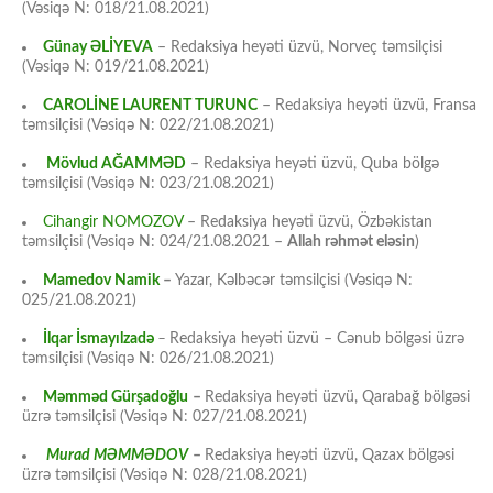
(Vəsiqə N: 018/21.08.2021)
Günay ƏLİYEVA
– Redaksiya heyəti üzvü, Norveç təmsilçisi
(Vəsiqə N: 019/21.08.2021)
CAROLİNE LAURENT TURUNC
– Redaksiya heyəti üzvü, Fransa
təmsilçisi (Vəsiqə N: 022/21.08.2021)
Mövlud AĞAMMƏD
– Redaksiya heyəti üzvü, Quba bölgə
təmsilçisi (Vəsiqə N: 023/21.08.2021)
Cihangir NOMOZOV
– Redaksiya heyəti üzvü, Özbəkistan
təmsilçisi (Vəsiqə N: 024/21.08.2021 –
Allah rəhmət eləsin
)
Mamedov Namik
–
Yazar, Kəlbəcər təmsilçisi (Vəsiqə N:
025/21.08.2021)
İlqar İsmayılzadə
–
Redaksiya heyəti üzvü – Cənub bölgəsi üzrə
təmsilçisi (Vəsiqə N: 026/21.08.2021)
Məmməd Gürşadoğlu
–
Redaksiya heyəti üzvü, Qarabağ bölgəsi
üzrə təmsilçisi (Vəsiqə N: 027/21.08.2021)
Murad MƏMMƏDOV
–
Redaksiya heyəti üzvü, Qazax bölgəsi
üzrə təmsilçisi (Vəsiqə N: 028/21.08.2021)