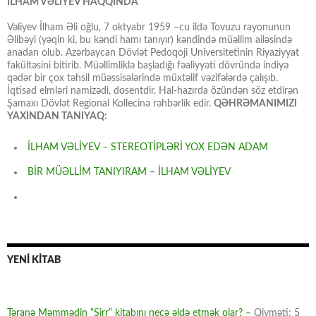
İLHAM VƏLİYEV HAQQINDA
Vəliyev İlham Əli oğlu, 7 oktyabr 1959 –cu ildə Tovuzu rayonunun
Əlibəyi (yəqin ki, bu kəndi hamı tanıyır) kəndində müəllim ailəsində
anadan olub. Azərbaycan Dövlət Pedoqoji Universitetinin Riyaziyyat
fakültəsini bitirib. Müəllimliklə başladığı fəaliyyəti dövründə indiyə
qədər bir çox təhsil müəssisələrində müxtəlif vəzifələrdə çalışıb.
İqtisad elmləri namizədi, dosentdir. Hal-hazırda özündən söz etdirən
Şamaxı Dövlət Regional Kollecinə rəhbərlik edir.
QƏHRƏMANIMIZI
YAXINDAN TANIYAQ:
İLHAM VƏLİYEV – STEREOTİPLƏRİ YOX EDƏN ADAM
BİR MÜƏLLİM TANIYIRAM – İLHAM VƏLİYEV
YENİ KİTAB
Təranə Məmmədin “Sirr” kitabını necə əldə etmək olar? –
Qiyməti: 5