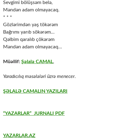
Sevgimi bölüşsəm belə,
Məndən adam olmayacaq.
* * *
Gözlərimdən yaş tökərəm
Bağrımı yarıb sökərəm…
Qəlbim qaralıb çökərəm
Məndən adam olmayacaq…
Müəllif:
Şəlalə CAMAL
,
Yaradıcılıq məsələləri üzrə menecer
.
ŞƏLALƏ CAMALIN YAZILARI
“YAZARLAR” JURNALI PDF
YAZARLAR.AZ