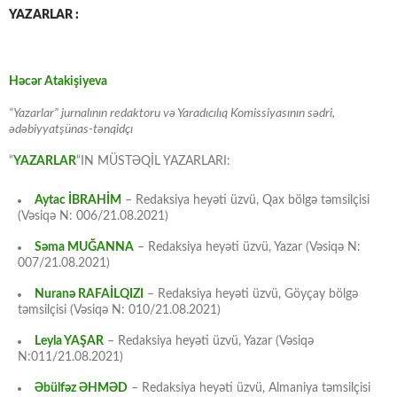
YAZARLAR :
Həcər Atakişiyeva
“Yazarlar” jurnalının redaktoru və Yaradıcılıq Komissiyasının sədri,
ədəbiyyatşünas-tənqidçı
“
YAZARLAR
“IN MÜSTƏQİL YAZARLARI:
Aytac İBRAHİM
– Redaksiya heyəti üzvü, Qax bölgə təmsilçisi
(Vəsiqə N: 006/21.08.2021)
Səma MUĞANNA
– Redaksiya heyəti üzvü, Yazar (Vəsiqə N:
007/21.08.2021)
Nuranə RAFAİLQIZI
– Redaksiya heyəti üzvü, Göyçay bölgə
təmsilçisi (Vəsiqə N: 010/21.08.2021)
Leyla YAŞAR
– Redaksiya heyəti üzvü, Yazar (Vəsiqə
N:011/21.08.2021)
Əbülfəz ƏHMƏD
– Redaksiya heyəti üzvü, Almaniya təmsilçisi