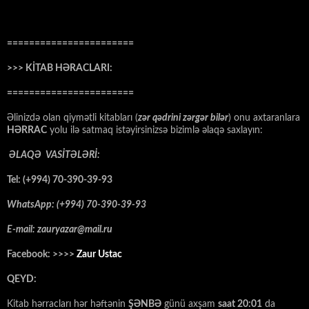
=======================
>>> KİTAB HƏRACLARI:
=======================
Əlinizdə olan qiymətli kitabları (
zər qədrini zərgər bilər
) onu axtaranlara
HƏRRAC
yolu ilə satmaq istəyirsinizsə bizimlə əlaqə saxlayın:
ƏLAQƏ VASİTƏLƏRİ:
Tel: (+994) 70-390-39-93
WhatsApp: (+994) 70-390-39-93
E-mail: zauryazar@mail.ru
Facebook: >>>>
Zaur Ustac
QEYD:
Kitab hərracları hər həftənin
ŞƏNBƏ
günü axşam
saat 20:01
da