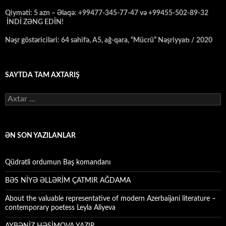
Qiyməti: 5 azn – Əlaqə: +99477-345-77-47 və +99455-502-89-32
İNDİ ZƏNG EDİN!
Nəşr göstəriciləri: 64 səhifə, A5, ağ-qara, “Mücrü” Nəşriyyatı / 2020
SAYTDA TAM AXTARIŞ
Axtarış:
ƏN SON YAZILANLAR
Qüdrətli ordumun Baş komandanı
BƏS NİYƏ ƏLLƏRİM ÇATMIR AĞDAMA
About the valuable representative of modern Azerbaijani literature –
contemporary poetess Leyla Aliyeva
AYBƏNİZ HƏŞİMOVA YAZIR