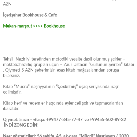
AZN
İçərişəhər Bookhouse & Cafe
Məkan-marşrut >>>> Bookhouse
Təhsil Nazirliyi tərəfindən metodiki vəsaitə daxil olunmuş şeirlər –
məktəbəhazırlıq qrupları üçün – Zaur Ustacın “Güllünün Şeirləri” kitabı
. Qiyməti 5 AZN şəhərimizin əsas kitab mağazalarından soruşa
bilərsiniz.
Kitab “Mücrü” nəşriyyatının
“Çoxbilmiş”
uşaq seriyasında nəşr
edilmişdir.
Kitab hərf və rəqəmlər haqqında əyləncəli şeir və tapmacalardan
ibarətdir.
Qiymət: 5 azn – Əlaqə: +99477-345-77-47 və +99455-502-89-32
İNDİ ZƏNG EDİN!
Nəşr göstəriciləri: 56 səhifə, A5, ağ-qara, “Mücrü” Nəşriyyatı / 2020