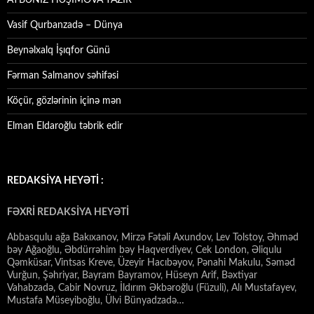
Vasif Qurbanzadə – Dünya
Beynəlxalq İşıqfor Günü
Fərman Salmanov səhifəsi
Köçür, gözlərinin içinə mən
Elman Eldaroğlu təbrik edir
REDAKSİYA HEYƏTİ :
FƏXRİ REDAKSİYA HEYƏTİ
Abbasqulu ağa Bakıxanov, Mirzə Fətəli Axundov, Lev Tolstoy, Əhməd
bəy Ağaoğlu, Əbdürrəhim bəy Haqverdiyev, Cek London, Əliqulu
Qəmküsar, Vintsas Kreve, Üzeyir Hacıbəyov, Pənahi Makulu, Səməd
Vurğun, Şəhriyar, Bayram Bayramov, Hüseyn Arif, Bəxtiyar
Vahabzadə, Cabir Novruz, İldırım Əkbəroğlu (Füzuli), Alı Mustafayev,
Mustafa Müseyiboğlu, Ülvi Bünyadzadə…