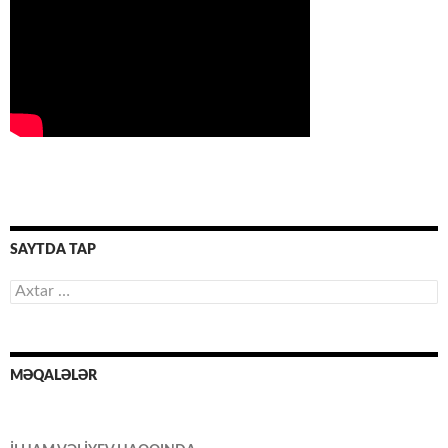
SAYTDA TAP
Axtarış:
MƏQALƏLƏR