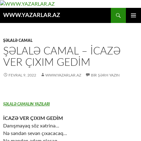
Axtar
WWW.YAZARLAR.AZ
MÜHTƏVIYYATA
ƏSAS
KEÇ
MENYU
ŞƏLALƏ CAMAL
ŞƏLALƏ CAMAL – İCAZƏ
VER ÇIXIM GEDİM
FEVRAL 9, 2022
WWW.YAZARLAR.AZ
BIR ŞƏRH YAZIN
ŞƏLALƏ CAMALIN YAZILARI
İCAZƏ VER ÇIXIM GEDİM
Danışmayaq söz xətrinə…
Nə səndən sevən çıxacacaq…
Nə məndən adam olacaq….