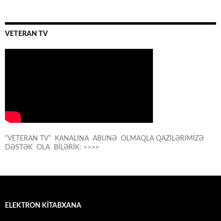
VETERAN TV
“VETERAN TV” KANALINA ABUNƏ OLMAQLA QAZİLƏRIMİZƏ
DƏSTƏK OLA BİLƏRİK: >>>>
ELEKTRON KİTABXANA