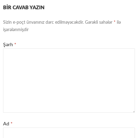
BIR CAVAB YAZIN
Sizin e-poçt ünvanınız dərc edilməyəcəkdir.
Gərəkli sahələr
*
ilə
işarələnmişdir
Şərh
*
Ad
*