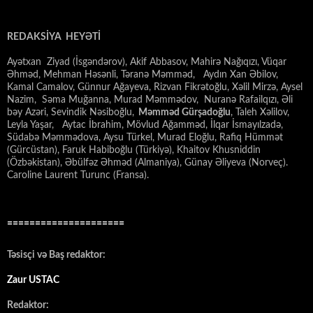
REDAKSİYA HEYƏTİ
Ayətxan Ziyad (İsgəndərov), Akif Abbasov, Mahirə Nağıqızı, Vüqar
Əhməd, Mehman Həsənli, Təranə Məmməd, Aydın Xan Əbilov,
Kamal Camalov, Günnur Ağayeva, Rizvan Fikrətoğlu, Xəlil Mirzə, Aysel
Nazim, Səma Muğanna, Murad Məmmədov, Nuranə Rafailqızı, Əli
bəy Azəri, Sevindik Nəsiboğlu,
Məmməd Gürşadoğlu
, Taleh Xəlilov,
Leyla Yaşar, Aytac İbrahim, Mövlud Ağamməd, İlqar İsmayılzadə,
Südabə Məmmədova, Aysu Türkel, Murad Eloğlu, Rafiq Hümmət
(Gürcüstan), Faruk Habiboğlu (Türkiyə), Khaitov Khusniddin
(Özbəkistan), Əbülfəz Əhməd (Almaniya), Günay Əliyeva (Norveç).
Caroline Laurent Turunc (Fransa).
=====================
Təsisçi və Baş redaktor:
Zaur USTAC
Redaktor: