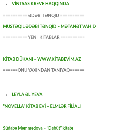
VİNTSAS KREVE HAQQINDA
========== ƏDƏBİ TƏNQİD ==========
MÜSTƏQİL ƏDƏBİ TƏNQİD – MƏTANƏT VAHİD
========== YENİ KİTABLAR ==========
KİTAB DÜKANI – WWW.KİTABEVİM.AZ
======ONU YAXINDAN TANIYAQ======
LEYLA ƏLİYEVA
“NOVELLA” KİTAB EVİ – ELMLƏR FİLİALI
Südabə Məmmədova – “Debüt” kitabı