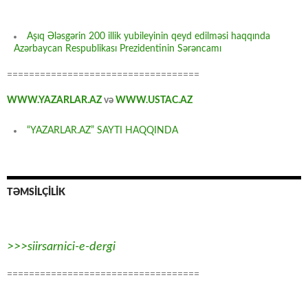
Aşıq Ələsgərin 200 illik yubileyinin qeyd edilməsi haqqında
Azərbaycan Respublikası Prezidentinin Sərəncamı
===================================
WWW.YAZARLAR.AZ
və
WWW.USTAC.AZ
“YAZARLAR.AZ” SAYTI HAQQINDA
TƏMSİLÇİLİK
>>>siirsarnici-e-dergi
===================================