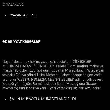
© YAZARLAR.
“YAZARLAR” PDF
ƏDƏBİYYAT XƏBƏRLƏRİ
Dəyərli dostumuz həkim, yazar, şair, bəstəkar “İGİD ƏSGƏR
MÖHKƏM DAYAN”, “CƏNƏB LEYTENANT” kimi məşhur mahnı və
marşları ilə qəlbimizdə taxt qurmuş Şahin Musaoğlunun Azərbaycan
sevdalısı Dünya şöhrətli alim Mehmet Haberal haqqında çox vacib
əsər olan
“СВЕТИТЬ ВСЕГДА, СВЕТИТ ВЕЗДЕ!”
adlı sənədli povesti
işıq qzü görmüşdür. Bu münasibətlə Şahin Musaoğlunu
(
Шахин
Мусаоглу
)
təbrik edir və yeni – yeni yaradıcılıq uğurları arzu edirik!
ŞAHİN MUSAOĞLU MÜKAFATLANDIRILDI