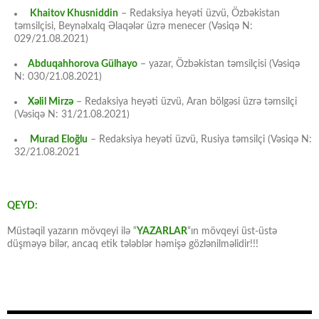
Khaitov Khusniddin
– Redaksiya heyəti üzvü, Özbəkistan
təmsilçisi, Beynəlxalq Əlaqələr üzrə menecer (Vəsiqə N:
029/21.08.2021)
Abduqahhorova Gülhayo
– yazar, Özbəkistan təmsilçisi (Vəsiqə
N: 030/21.08.2021)
Xəlil Mirzə
– Redaksiya heyəti üzvü, Aran bölgəsi üzrə təmsilçi
(Vəsiqə N: 31/21.08.2021)
Murad Eloğlu
– Redaksiya heyəti üzvü, Rusiya təmsilçi (Vəsiqə N:
32/21.08.2021
QEYD:
Müstəqil yazarın mövqeyi ilə “
YAZARLAR
“ın mövqeyi üst-üstə
düşməyə bilər, ancaq etik tələblər həmişə gözlənilməlidir!!!