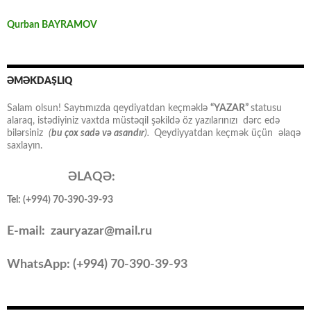
Qurban BAYRAMOV
ƏMƏKDAŞLIQ
Salam olsun! Saytımızda qeydiyatdan keçməklə
“YAZAR”
statusu
alaraq, istədiyiniz vaxtda müstəqil şəkildə öz yazılarınızı dərc edə
bilərsiniz
(
bu çox sadə və asandır
).
Qeydiyyatdan keçmək üçün əlaqə
saxlayın.
ƏLAQƏ:
Tel: (+994) 70-390-39-93
E-mail: zauryazar@mail.ru
WhatsApp: (
+994
) 70-390-39-93