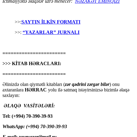
İctimaiyyətlə əlaqələr üzrə menecer:
NƏZAKƏT EMİNQIZI
>>:
SAYTIN İLKİN FORMATI
>>:
“YAZARLAR” JURNALI
=======================
>>> KİTAB HƏRACLARI:
=======================
Əlinizdə olan qiymətli kitabları (
zər qədrini zərgər bilər
) onu
axtaranlara
HƏRRAC
yolu ilə satmaq istəyirsinizsə bizimlə əlaqə
saxlayın:
ƏLAQƏ VASİTƏLƏRİ:
Tel: (+994) 70-390-39-93
WhatsApp: (+994) 70-390-39-93
E-mail: zauryazar@mail.ru