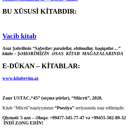
BU XÜSUSİ KİTABDIR:
Vacib kitab
Araz Şəhrilinin “Səfəvilər: paralellər, ehtimallar, həqiqətlər…”
kitabı – ŞƏHƏRİMİZİN ƏSAS KİTAB MAĞAZALARINDA
E-DÜKAN – KİTABLAR:
www.kitabevim.az
Zaur USTAC,“45” (seçmə şeirlər), “Mücrü”, 2020.
Kitab “Mücrü”nəşriyyatının
“Poeziya”
seriyasında nəşr edilmişdir.
Qiyməti: 5 azn – Əlaqə: +99477-345-77-47 və +99455-502-89-32
İNDİ ZƏNG EDİN!