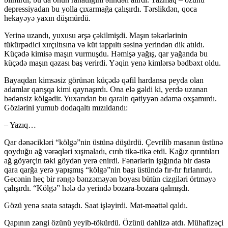
depressiyadan bu yolla çıxarmağa çalışırdı. Tərslikdən, qoca
hekayəyə yaxın düşmürdü.
Yerinə uzandı, yuxusu ərşə çəkilmişdi. Maşın təkərlərinin
tükürpədici xırçıltısına və küt tappıltı səsinə yerindən dik atıldı.
Küçədə kimisə maşın vurmuşdu. Həmişə yağış, qar yağanda bu
küçədə maşın qəzası baş verirdi. Yəqin yenə kimlərsə bədbəxt oldu.
Bayaqdan kimsəsiz görünən küçədə qəfil hardansa peyda olan
adamlar qarışqa kimi qaynaşırdı. Ona elə gəldi ki, yerdə uzanan
bədənsiz kölgədir. Yuxarıdan bu qaraltı qətiyyən adama oxşamırdı.
Gözlərini yumub dodaqaltı mızıldandı:
– Yazıq…
Qar dənəcikləri “kölgə”nin üstünə düşürdü. Çevrilib masanın üstünə
qoyduğu ağ vərəqləri xışmaladı, cırıb tikə-tikə etdi. Kağız qırıntıları
ağ göyərçin təki göydən yerə enirdi. Fənərlərin işığında bir dəstə
qara qarğa yerə yapışmış “kölgə”nin başı üstündə fır-fır fırlanırdı.
Gecənin heç bir rəngə bənzəməyən boyası bütün cizgiləri örtməyə
çalışırdı. “Kölgə” hələ də yerində bozara-bozara qalmışdı.
Gözü yenə saata sataşdı. Saat işləyirdi. Mat-məəttəl qaldı.
Qapının zəngi özünü yeyib-tökürdü. Özünü dəhlizə atdı. Mühafizəçi