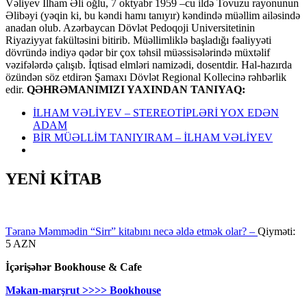
Vəliyev İlham Əli oğlu, 7 oktyabr 1959 –cu ildə Tovuzu rayonunun
Əlibəyi (yəqin ki, bu kəndi hamı tanıyır) kəndində müəllim ailəsində
anadan olub. Azərbaycan Dövlət Pedoqoji Universitetinin
Riyaziyyat fakültəsini bitirib. Müəllimliklə başladığı fəaliyyəti
dövründə indiyə qədər bir çox təhsil müəssisələrində müxtəlif
vəzifələrdə çalışıb. İqtisad elmləri namizədi, dosentdir. Hal-hazırda
özündən söz etdirən Şamaxı Dövlət Regional Kollecinə rəhbərlik
edir.
QƏHRƏMANIMIZI YAXINDAN TANIYAQ:
İLHAM VƏLİYEV – STEREOTİPLƏRİ YOX EDƏN
ADAM
BİR MÜƏLLİM TANIYIRAM – İLHAM VƏLİYEV
YENİ KİTAB
Təranə Məmmədin “Sirr” kitabını necə əldə etmək olar? –
Qiyməti:
5 AZN
İçərişəhər Bookhouse & Cafe
Məkan-marşrut >>>> Bookhouse