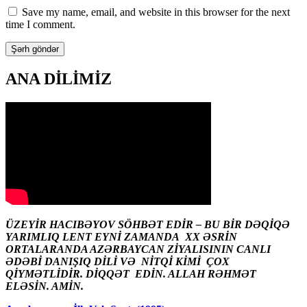
Save my name, email, and website in this browser for the next
time I comment.
ANA DİLİMİZ
ÜZEYİR HACIBƏYOV SÖHBƏT EDİR – BU BİR DƏQİQƏ
YARIMLIQ LENT EYNİ ZAMANDA XX ƏSRİN
ORTALARANDA AZƏRBAYCAN ZİYALISININ CANLI
ƏDƏBİ DANIŞIQ DİLİ VƏ NİTQİ KİMİ ÇOX
QİYMƏTLİDİR. DİQQƏT EDİN. ALLAH RƏHMƏT
ELƏSİN. AMİN.