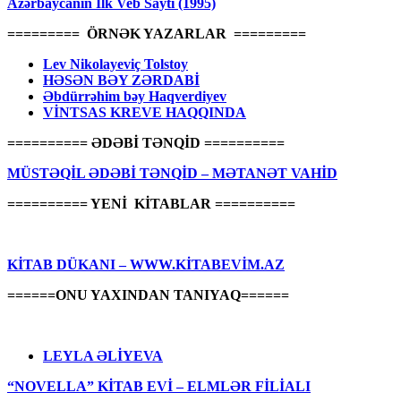
Azərbaycanın İlk Veb Saytı (1995)
========= ÖRNƏK YAZARLAR =========
Lev Nikolayeviç Tolstoy
HƏSƏN BƏY ZƏRDABİ
Əbdürrəhim bəy Haqverdiyev
VİNTSAS KREVE HAQQINDA
========== ƏDƏBİ TƏNQİD ==========
MÜSTƏQİL ƏDƏBİ TƏNQİD – MƏTANƏT VAHİD
========== YENİ KİTABLAR ==========
KİTAB DÜKANI – WWW.KİTABEVİM.AZ
======ONU YAXINDAN TANIYAQ======
LEYLA ƏLİYEVA
“NOVELLA” KİTAB EVİ – ELMLƏR FİLİALI