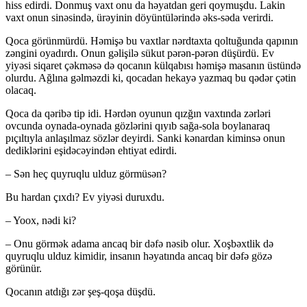
hiss edirdi. Donmuş vaxt onu da həyatdan geri qoymuşdu. Lakin
vaxt onun sinəsində, ürəyinin döyüntülərində əks-səda verirdi.
Qoca görünmürdü. Həmişə bu vaxtlar nərdtaxta qoltuğunda qapının
zəngini oyadırdı. Onun gəlişilə sükut pərən-pərən düşürdü. Ev
yiyəsi siqaret çəkməsə də qocanın külqabısı həmişə masanın üstündə
olurdu. Ağlına gəlməzdi ki, qocadan hekayə yazmaq bu qədər çətin
olacaq.
Qoca da qəribə tip idi. Hərdən oyunun qızğın vaxtında zərləri
ovcunda oynada-oynada gözlərini qıyıb sağa-sola boylanaraq
pıçıltıyla anlaşılmaz sözlər deyirdi. Sanki kənardan kiminsə onun
dediklərini eşidəcəyindən ehtiyat edirdi.
– Sən heç quyruqlu ulduz görmüsən?
Bu hardan çıxdı? Ev yiyəsi duruxdu.
– Yoox, nədi ki?
– Onu görmək adama ancaq bir dəfə nəsib olur. Xoşbəxtlik də
quyruqlu ulduz kimidir, insanın həyatında ancaq bir dəfə gözə
görünür.
Qocanın atdığı zər şeş-qoşa düşdü.