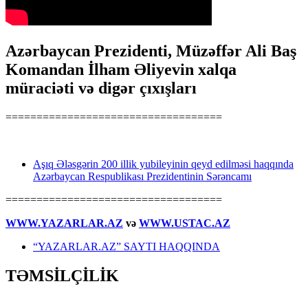
Azərbaycan Prezidenti, Müzəffər Ali Baş
Komandan İlham Əliyevin xalqa
müraciəti və digər çıxışları
===================================
Aşıq Ələsgərin 200 illik yubileyinin qeyd edilməsi haqqında
Azərbaycan Respublikası Prezidentinin Sərəncamı
===================================
WWW.YAZARLAR.AZ
və
WWW.USTAC.AZ
“YAZARLAR.AZ” SAYTI HAQQINDA
TƏMSİLÇİLİK