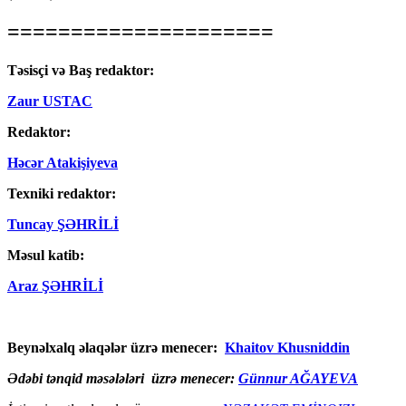
=====================
Təsisçi və Baş redaktor:
Zaur USTAC
Redaktor:
Həcər Atakişiyeva
Texniki redaktor:
Tuncay ŞƏHRİLİ
Məsul katib:
Araz ŞƏHRİLİ
Beynəlxalq əlaqələr üzrə menecer:
Khaitov Khusniddin
Ədəbi tənqid məsələləri üzrə menecer:
Günnur AĞAYEVA