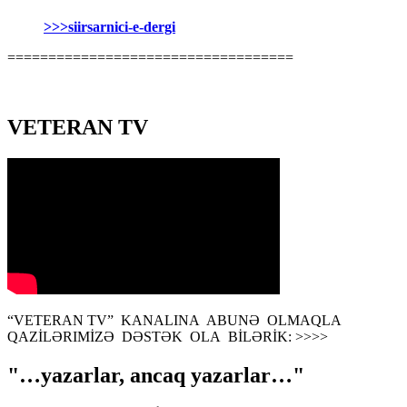
>>>siirsarnici-e-dergi
===================================
VETERAN TV
“VETERAN TV” KANALINA ABUNƏ OLMAQLA
QAZİLƏRIMİZƏ DƏSTƏK OLA BİLƏRİK: >>>>
"…yazarlar, ancaq yazarlar…"