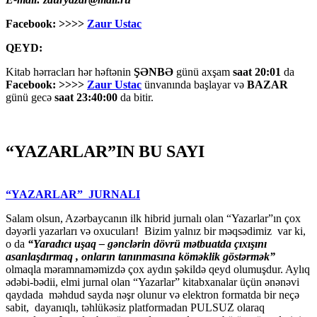
Facebook: >>>>
Zaur Ustac
QEYD:
Kitab hərracları hər həftənin
ŞƏNBƏ
günü axşam
saat 20:01
da
Facebook: >>>>
Zaur Ustac
ünvanında başlayar və
BAZAR
günü gecə
saat 23:40:00
da bitir.
“YAZARLAR”IN BU SAYI
“YAZARLAR” JURNALI
Salam olsun, Azərbaycanın ilk hibrid jurnalı olan “Yazarlar”ın çox
dəyərli yazarları və oxucuları! Bizim yalnız bir məqsədimiz var ki,
o da
“
Yaradıcı uşaq – gәnclәrin dövrü mәtbuatda çıxışını
asanlaşdırmaq , onların tanınmasına kömәklik göstәrmәk”
olmaqla məramnaməmizdə çox aydın şəkildə qeyd olumuşdur. Aylıq
ədəbi-bədii, elmi jurnal olan “Yazarlar” kitabxanalar üçün ənənəvi
qaydada məhdud sayda nəşr olunur və elektron formatda bir neçə
sabit, dayanıqlı, təhlükəsiz platformadan PULSUZ olaraq