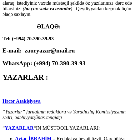
alaraq, istədiyiniz vaxtda müstəqil şəkildə öz yazılarınızı dərc edə
bilərsiniz
(
bu çox sadə və asandır
).
Qeydiyyatdan keçmək üçün
əlaqə saxlayın.
ƏLAQƏ:
Tel: (+994) 70-390-39-93
E-mail: zauryazar@mail.ru
WhatsApp: (
+994
) 70-390-39-93
YAZARLAR :
Həcər Atakişiyeva
“Yazarlar” jurnalının redaktoru və Yaradıcılıq Komissiyasının
sədri, ədəbiyyatşünas-tənqidçı
“
YAZARLAR
“IN MÜSTƏQİL YAZARLARI:
Aytac İBRAHİM
– Redaksiya heyəti üzvü, Qax bölgə