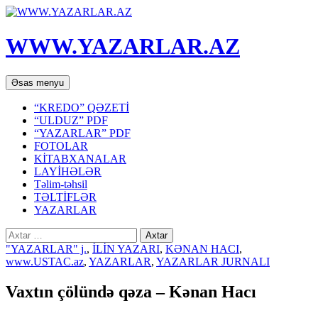
WWW.YAZARLAR.AZ
Axtar
Mühtəviyyata
Əsas menyu
keç
“KREDO” QƏZETİ
“ULDUZ” PDF
“YAZARLAR” PDF
FOTOLAR
KİTABXANALAR
LAYİHƏLƏR
Təlim-təhsil
TƏLTİFLƏR
YAZARLAR
Axtarış:
"YAZARLAR" j.
,
İLİN YAZARI
,
KƏNAN HACI
,
www.USTAC.az
,
YAZARLAR
,
YAZARLAR JURNALI
Vaxtın çölündə qəza – Kənan Hacı