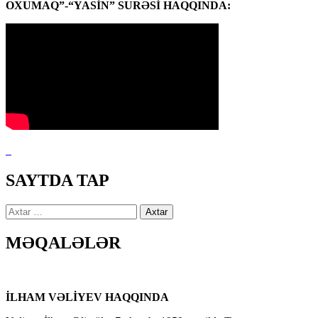
OXUMAQ”-“YASİN” SURƏSİ HAQQINDA:
SAYTDA TAP
Axtarış:
MƏQALƏLƏR
İLHAM VƏLİYEV HAQQINDA