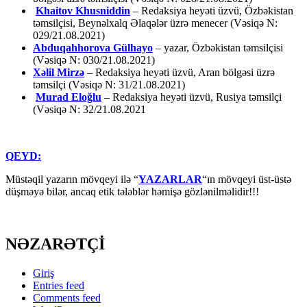
Khaitov Khusniddin
– Redaksiya heyəti üzvü, Özbəkistan
təmsilçisi, Beynəlxalq Əlaqələr üzrə menecer (Vəsiqə N:
029/21.08.2021)
Abduqahhorova Gülhayo
– yazar, Özbəkistan təmsilçisi
(Vəsiqə N: 030/21.08.2021)
Xəlil Mirzə
– Redaksiya heyəti üzvü, Aran bölgəsi üzrə
təmsilçi (Vəsiqə N: 31/21.08.2021)
Murad Eloğlu
– Redaksiya heyəti üzvü, Rusiya təmsilçi
(Vəsiqə N: 32/21.08.2021
QEYD:
Müstəqil yazarın mövqeyi ilə “
YAZARLAR
“ın mövqeyi üst-üstə
düşməyə bilər, ancaq etik tələblər həmişə gözlənilməlidir!!!
NƏZARƏTÇİ
Giriş
Entries feed
Comments feed