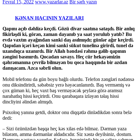
Fevral 15, 2022
www.yazarlar.az
Bir şərh yazın
KƏNAN HACININ YAZILARI
Qapını açıb dəhlizə keçdi. Gözü divar saatına sataşdı. Bir anlıq
fikirləşdi ki, görən, zaman dayanıb ya saat yorulub yatıb? Bu
evdə vaxtın ayağından sanki daş asılmışdı; günlər ağır keçirdi.
Qapıdan içəri keçən kimi sanki sükut tunelinə girirdi, tunel də
uzandıqca uzanırdı. Bir Allah bəndəsi rəhmə gəlib qapının
zəngini basmırdı. Qocadan savayı. Heç cür hekayəmizin
qəhrəmanına çevrilə bilməyən bu qoca haqqında bir azdan
danışacam. Azca səbrli olun.
Mobil telefonu da gün boyu bağlı olurdu. Telefon zəngləri nədənsə
onu diksindirirdi, səbəbsiz yerə həyəcanlanırdı. Baş verməmiş və
çox güman ki, heç vaxt baş verməyəcək şeylərə görə aramsız
narahatlıq hissi keçirirdi. Onu qarabaqara izləyən təlaş hissi
dincliyini əlindən almışdı.
Psixoloq yanına getdi, doktor onu diqqətlə dinlədikdən sonra belə
dedi:
– Sizi özünüzdən başqa heç kəs xilas edə bilməz. Dərman yaza
bilərəm, amma dərmanlar aldadıcıdır. Siz xəstə deyilsiniz, dostum.
Dərmanı xəstəyə yazırlar. Sadəcə, beyninizdə bir az səliqə-sahman