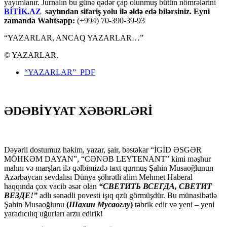
yayımlanır. Jurnalın bu günə qədər çap olunmuş bütün nömrələrini
BİTİK.AZ
saytından sifariş yolu ilə əldə edə bilərsiniz. Eyni
zamanda Wahtsapp:
(+994) 70-390-39-93
“YAZARLAR, ANCAQ YAZARLAR…”
© YAZARLAR.
“YAZARLAR” PDF
ƏDƏBİYYAT XƏBƏRLƏRİ
Dəyərli dostumuz həkim, yazar, şair, bəstəkar “İGİD ƏSGƏR
MÖHKƏM DAYAN”, “CƏNƏB LEYTENANT” kimi məşhur
mahnı və marşları ilə qəlbimizdə taxt qurmuş Şahin Musaoğlunun
Azərbaycan sevdalısı Dünya şöhrətli alim Mehmet Haberal
haqqında çox vacib əsər olan
“СВЕТИТЬ ВСЕГДА, СВЕТИТ
ВЕЗДЕ!”
adlı sənədli povesti işıq qzü görmüşdür. Bu münasibətlə
Şahin Musaoğlunu
(
Шахин Мусаоглу
)
təbrik edir və yeni – yeni
yaradıcılıq uğurları arzu edirik!