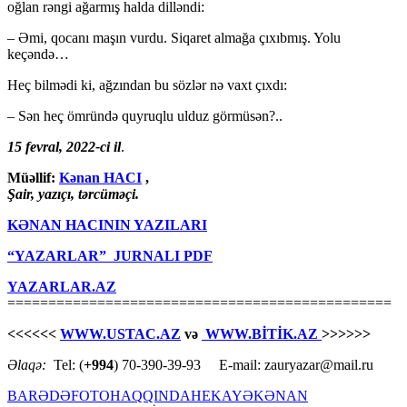
oğlan rəngi ağarmış halda dilləndi:
– Əmi, qocanı maşın vurdu. Siqaret almağa çıxıbmış. Yolu
keçəndə…
Heç bilmədi ki, ağzından bu sözlər nə vaxt çıxdı:
– Sən heç ömründə quyruqlu ulduz görmüsən?..
15 fevral, 2022-ci il
.
Müəllif:
Kənan HACI
,
Şair, yazıçı, tərcüməçi.
KƏNAN HACININ YAZILARI
“YAZARLAR” JURNALI PDF
YAZARLAR.AZ
===============================================
<<<<<<
WWW.USTAC.AZ
və
WWW.BİTİK.AZ
>>>>>>
Əlaqə:
Tel: (
+994
) 70-390-39-93 E-mail: zauryazar@mail.ru
BARƏDƏ
FOTO
HAQQINDA
HEKAYƏ
KƏNAN