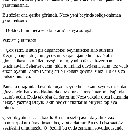
yaratmalısınız.
Bu sözlər ona qəribə göründü. Necə yəni beyində səliqə-sahman
yaratmalısan?
– Doktor, bunu necə edə bilərəm? – deyə soruşdu.
Psixiatr gülümsədi:
– Çox sadə. Bütün pis düşüncələri beyninizdən silib atırsınız.
Keçmiş haqda düşünməyi özünüzə qadağan edirsiniz. Nəfəs
gimnastikası ilə mütləq məşğul olun, yəni nəfəs alıb-verməni
tənzimləyin. Səhərlər qaçın, qida rejiminizi qaydasına salın, tez yatıb
erkən oyanın. Zərrəli vərdişləri bir kənara qoymalısınız. Bu da sizə
pulsuz müalicə.
Pəncərə qırağında dayanıb küçəni seyr edir. Təkəm-seyrək maşınlar
gözə dəyir. Bulvar adda-budda dirəklərə asılmış fanarların işığında
uzanıb gedir. Evdə tək olsa da darıxmır. Neçə vaxtdır qoca haqqında
hekayə yazmaq istəyir, lakin heç cür fikirlərini bir yerə toplaya
bilmir.
Çevrilib yatmış saata baxdı. Bu inamsızlıq əsrində yalnız vaxta
inanmaq olardı. Vaxt insanı heç vaxt aldatmır. Bu evdə isə saat öz
vəzifəsini unutmuşdu. O, özünü bu evdə zamanın soyuducusunda