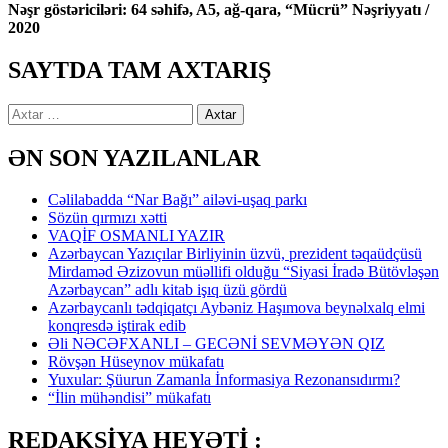
Nəşr göstəriciləri: 64 səhifə, A5, ağ-qara, “Mücrü” Nəşriyyatı /
2020
SAYTDA TAM AXTARIŞ
Axtarış:
ƏN SON YAZILANLAR
Cəlilabadda “Nar Bağı” ailəvi-uşaq parkı
Sözün qırmızı xətti
VAQİF OSMANLI YAZIR
Azərbaycan Yazıçılar Birliyinin üzvü, prezident təqaüdçüsü
Mirdaməd Əzizovun müəllifi olduğu “Siyasi İradə Bütövləşən
Azərbaycan” adlı kitab işıq üzü gördü
Azərbaycanlı tədqiqatçı Aybəniz Haşımova beynəlxalq elmi
konqresdə iştirak edib
Əli NƏCƏFXANLI – GECƏNİ SEVMƏYƏN QIZ
Rövşən Hüseynov mükafatı
Yuxular: Şüurun Zamanla İnformasiya Rezonansıdırmı?
“İlin mühəndisi” mükafatı
REDAKSİYA HEYƏTİ :