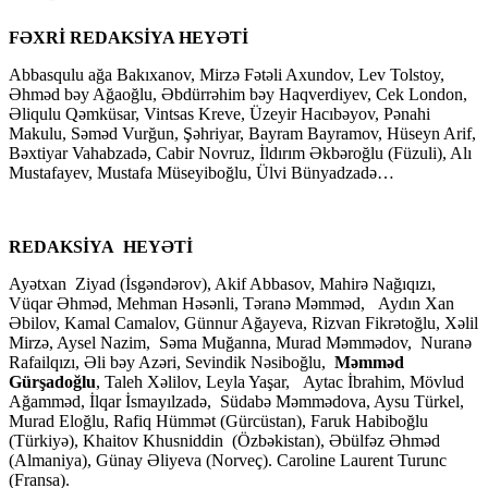
FƏXRİ REDAKSİYA HEYƏTİ
Abbasqulu ağa Bakıxanov, Mirzə Fətəli Axundov, Lev Tolstoy,
Əhməd bəy Ağaoğlu, Əbdürrəhim bəy Haqverdiyev, Cek London,
Əliqulu Qəmküsar, Vintsas Kreve, Üzeyir Hacıbəyov, Pənahi
Makulu, Səməd Vurğun, Şəhriyar, Bayram Bayramov, Hüseyn Arif,
Bəxtiyar Vahabzadə, Cabir Novruz, İldırım Əkbəroğlu (Füzuli), Alı
Mustafayev, Mustafa Müseyiboğlu, Ülvi Bünyadzadə…
REDAKSİYA HEYƏTİ
Ayətxan Ziyad (İsgəndərov), Akif Abbasov, Mahirə Nağıqızı,
Vüqar Əhməd, Mehman Həsənli, Təranə Məmməd, Aydın Xan
Əbilov, Kamal Camalov, Günnur Ağayeva, Rizvan Fikrətoğlu, Xəlil
Mirzə, Aysel Nazim, Səma Muğanna, Murad Məmmədov, Nuranə
Rafailqızı, Əli bəy Azəri, Sevindik Nəsiboğlu,
Məmməd
Gürşadoğlu
, Taleh Xəlilov, Leyla Yaşar, Aytac İbrahim, Mövlud
Ağamməd, İlqar İsmayılzadə, Südabə Məmmədova, Aysu Türkel,
Murad Eloğlu, Rafiq Hümmət (Gürcüstan), Faruk Habiboğlu
(Türkiyə), Khaitov Khusniddin (Özbəkistan), Əbülfəz Əhməd
(Almaniya), Günay Əliyeva (Norveç). Caroline Laurent Turunc
(Fransa).