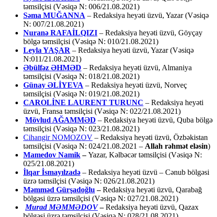
təmsilçisi (Vəsiqə N: 006/21.08.2021)
Səma MUĞANNA
– Redaksiya heyəti üzvü, Yazar (Vəsiqə
N: 007/21.08.2021)
Nuranə RAFAİLQIZI
– Redaksiya heyəti üzvü, Göyçay
bölgə təmsilçisi (Vəsiqə N: 010/21.08.2021)
Leyla YAŞAR
– Redaksiya heyəti üzvü, Yazar (Vəsiqə
N:011/21.08.2021)
Əbülfəz ƏHMƏD
– Redaksiya heyəti üzvü, Almaniya
təmsilçisi (Vəsiqə N: 018/21.08.2021)
Günay ƏLİYEVA
– Redaksiya heyəti üzvü, Norveç
təmsilçisi (Vəsiqə N: 019/21.08.2021)
CAROLİNE LAURENT TURUNC
– Redaksiya heyəti
üzvü, Fransa təmsilçisi (Vəsiqə N: 022/21.08.2021)
Mövlud AĞAMMƏD
– Redaksiya heyəti üzvü, Quba bölgə
təmsilçisi (Vəsiqə N: 023/21.08.2021)
Cihangir NOMOZOV
– Redaksiya heyəti üzvü, Özbəkistan
təmsilçisi (Vəsiqə N: 024/21.08.2021 –
Allah rəhmət eləsin
)
Mamedov Namik
–
Yazar, Kəlbəcər təmsilçisi (Vəsiqə N:
025/21.08.2021)
İlqar İsmayılzadə
–
Redaksiya heyəti üzvü – Cənub bölgəsi
üzrə təmsilçisi (Vəsiqə N: 026/21.08.2021)
Məmməd Gürşadoğlu
–
Redaksiya heyəti üzvü, Qarabağ
bölgəsi üzrə təmsilçisi (Vəsiqə N: 027/21.08.2021)
Murad MƏMMƏDOV
–
Redaksiya heyəti üzvü, Qazax
bölgəsi üzrə təmsilçisi (Vəsiqə N: 028/21.08.2021)