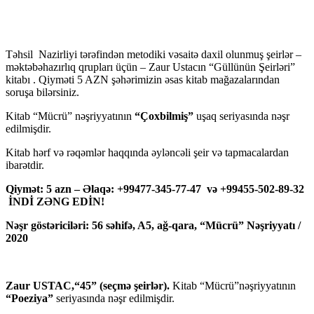
Təhsil Nazirliyi tərəfindən metodiki vəsaitə daxil olunmuş şeirlər –
məktəbəhazırlıq qrupları üçün – Zaur Ustacın “Güllünün Şeirləri”
kitabı . Qiyməti 5 AZN şəhərimizin əsas kitab mağazalarından
soruşa bilərsiniz.
Kitab “Mücrü” nəşriyyatının
“Çoxbilmiş”
uşaq seriyasında nəşr
edilmişdir.
Kitab hərf və rəqəmlər haqqında əyləncəli şeir və tapmacalardan
ibarətdir.
Qiymət: 5 azn – Əlaqə: +99477-345-77-47 və +99455-502-89-32
İNDİ ZƏNG EDİN!
Nəşr göstəriciləri: 56 səhifə, A5, ağ-qara, “Mücrü” Nəşriyyatı /
2020
Zaur USTAC,“45” (seçmə şeirlər).
Kitab “Mücrü”nəşriyyatının
“Poeziya”
seriyasında nəşr edilmişdir.