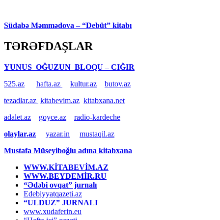
Südabə Məmmədova – “Debüt” kitabı
TƏRƏFDAŞLAR
YUNUS OĞUZUN BLOQU – CIĞIR
525.az
hafta.az
kultur.az
butov.az
tezadlar.az
kitabevim.az
kitabxana.net
adalet.az
goyce.az
radio-kardeche
olaylar.az
yazar.in
mustaqil.az
Mustafa Müseyiboğlu adına kitabxana
WWW.KİTABEVİM.AZ
WWW.BEYDEMİR.RU
“Ədəbi ovqat” jurnalı
Edebiyyatqazeti.az
“ULDUZ” JURNALI
www.xudaferin.eu