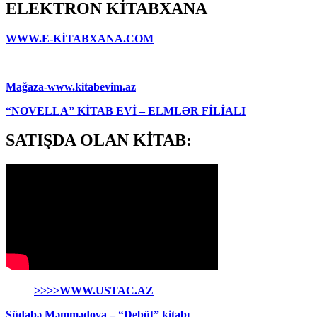
ELEKTRON KİTABXANA
WWW.E-KİTABXANA.COM
Mağaza-www.kitabevim.az
“NOVELLA” KİTAB EVİ – ELMLƏR FİLİALI
SATIŞDA OLAN KİTAB:
>>>>WWW.USTAC.AZ
Südabə Məmmədova – “Debüt” kitabı