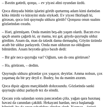
– Bəxtin gətirdi, qonşu, – ev yiyəsi əlini oyundan üzdü.
Qoca dünyada bütün işlərini görüb qurtarmış adam kimi dərindən
köks ötürdü və kürəyini stula söykədi. Ev yiyəsi fikirləşdi ki,
görəsən, qoca özü quyruqlu ulduzu görüb? Qonşusu onun sualını
gözlərindən oxudu.
– Həri, görmüşəm. Onda mənim beş-altı yaşım olardı. Bacım evə
qaçıb anamı çağırdı ki, ay mama, tez gəl, göydə quyruqlu ulduz
gördüm. Anam da, mən də tələsik dama dırmaşdıq. Göyün üzündə
əcaib bir ulduz parlayırdı. Onda mən ulduzun nə olduğunu
bilmirdim. Anam heyrətlə göyə baxıb dedi:
– Bir gör necə quyruğu var? Oğlum, sən də onu görürsən?
– Hə, görürəm, – dedim.
Quyruqlu ulduzu görənlər çox yaşayır, deyirlər. Amma nolsun, çox
yaşamaq da bir şey deyil e. Budey, bu da mənim axırım.
Qoca dişsiz ağzını marçıldadıb doluxsundu. Gözlərində sanki
quyruqlu ulduz parlayıb tez də söndü.
Qocanı yola salandan sonra pəncərədən çölə, yağan qara baxmaq
həvəsi də canından çəkildi. Hekayəni hardan, necə başlamağı
bilmirdi, bu da onun rahatlığını əlindən alırdı. Yazmaq – özünü