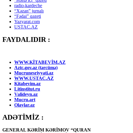
“Həftə içi” qəzeti
radio-kardeche
“Xəzan” jurnalı
“Fədai” qəzeti
Yazyarat.com
USTAC.AZ
FAYDALIDIR :
WWW.KİTABEVİM.AZ
Aztc.gov.az (tərcümə)
Mucrunesriyyati.az
WWW.USTAC.AZ
Kitabevim.az
Litinstitut.ru
Valideyn.az
Mucru.art
Olaylar.az
ADƏTİMİZ :
GENERAL KƏRİM KƏRİMOV “QURAN