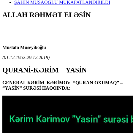
ŞAHİN MUSAOĞLU MÜKAFATLANDIRILDI
ALLAH RƏHMƏT ELƏSİN
Mustafa Müseyiboğlu
(01.12.1952-29.12.2018)
QURANİ-KƏRİM – YASİN
GENERAL KƏRİM KƏRİMOV “QURAN OXUMAQ” –
“YASİN” SURƏSİ HAQQINDA: