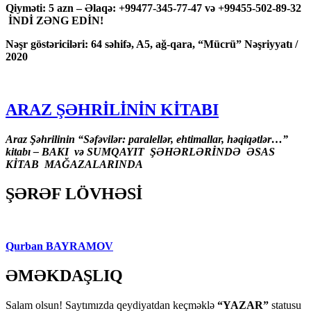
Qiyməti: 5 azn – Əlaqə: +99477-345-77-47 və +99455-502-89-32
İNDİ ZƏNG EDİN!
Nəşr göstəriciləri: 64 səhifə, A5, ağ-qara, “Mücrü” Nəşriyyatı /
2020
ARAZ ŞƏHRİLİNİN KİTABI
Araz Şəhrilinin “Səfəvilər: paralellər, ehtimallar, həqiqətlər…”
kitabı – BAKI və SUMQAYIT ŞƏHƏRLƏRİNDƏ ƏSAS
KİTAB MAĞAZALARINDA
ŞƏRƏF LÖVHƏSİ
Qurban BAYRAMOV
ƏMƏKDAŞLIQ
Salam olsun! Saytımızda qeydiyatdan keçməklə
“YAZAR”
statusu