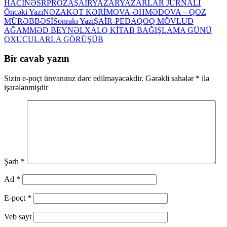
HACI
NƏSR
PROZA
ŞAİR
YAZAR
YAZARLAR JURNALI
Yazılar
Öncəki Yazı
NƏZAKƏT KƏRİMOVA-ƏHMƏDOVA – QOZ
MÜRƏBBƏSİ
Sonrakı Yazı
ŞAİR-PEDAQOQ MÖVLUD
üzrə
AĞAMMƏD BEYNƏLXALQ KİTAB BAĞIŞLAMA GÜNÜ
naviqasiya
OXUCULARLA GÖRÜŞÜB
Bir cavab yazın
Sizin e-poçt ünvanınız dərc edilməyəcəkdir.
Gərəkli sahələr
*
ilə
işarələnmişdir
Şərh
*
Ad
*
E-poçt
*
Veb sayt