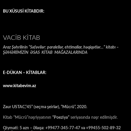
BU XÜSUSİ KİTABDIR:
VACIB KITAB
Araz Şəhrilinin “Səfəvilər: paralellər, ehtimallar, həqiqətlər…” kitabı –
ŞƏHƏRİMİZİN ƏSAS KİTAB MAĞAZALARINDA
E-DÜKAN – KİTABLAR:
www.kitabevim.az
Zaur USTAC,“45” (seçmə şeirlər), “Mücrü”, 2020.
Kitab “Mücrü”nəşriyyatının
“Poeziya”
seriyasında nəşr edilmişdir.
Qiyməti: 5 azn – Əlaqə: +99477-345-77-47 və +99455-502-89-32