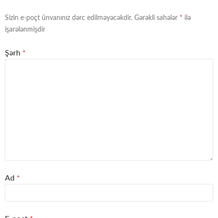
Sizin e-poçt ünvanınız dərc edilməyəcəkdir.
Gərəkli sahələr
*
ilə
işarələnmişdir
Şərh
*
Ad
*