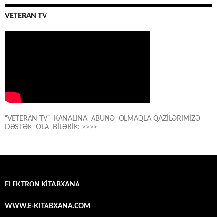
VETERAN TV
“VETERAN TV” KANALINA ABUNƏ OLMAQLA QAZİLƏRIMİZƏ
DƏSTƏK OLA BİLƏRİK: >>>>
ELEKTRON KİTABXANA
WWW.E-KİTABXANA.COM