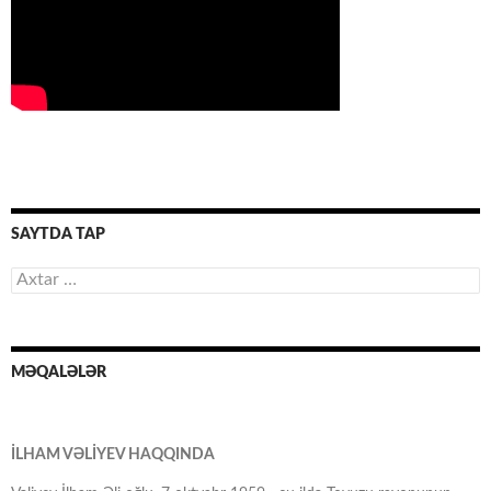
SAYTDA TAP
Axtarış:
MƏQALƏLƏR
İLHAM VƏLİYEV HAQQINDA