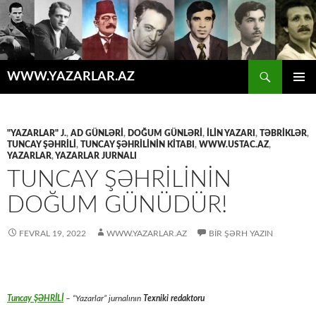
Axtar
WWW.YAZARLAR.AZ
MÜHTƏVIYYATA
ƏSAS
KEÇ
MENYU
"YAZARLAR" J.
,
AD GÜNLƏRİ
,
DOĞUM GÜNLƏRİ
,
İLİN YAZARI
,
TƏBRİKLƏR
,
TUNCAY ŞƏHRİLİ
,
TUNCAY ŞƏHRİLİNİN KİTABI
,
WWW.USTAC.AZ
,
YAZARLAR
,
YAZARLAR JURNALI
TUNCAY ŞƏHRİLİNİN
DOĞUM GÜNÜDÜR!
FEVRAL 19, 2022
WWW.YAZARLAR.AZ
BIR ŞƏRH YAZIN
Tuncay ŞƏHRİLİ
– “Yazarlar” jurnalının
Texniki redaktoru