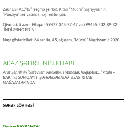
Zaur USTAC,“45” (seçmə şeirlər).
Kitab “Mücrü”nəşriyyatının
“Poeziya”
seriyasında nəşr edilmişdir.
Qiyməti: 5 azn – Əlaqə: +99477-345-77-47 və +99455-502-89-32
İNDİ ZƏNG EDİN!
Nəşr göstəriciləri: 64 səhifə, A5, ağ-qara, “Mücrü” Nəşriyyatı / 2020
ARAZ ŞƏHRİLİNİN KİTABI
Araz Şəhrilinin “Səfəvilər: paralellər, ehtimallar, həqiqətlər…” kitabı –
BAKI və SUMQAYIT ŞƏHƏRLƏRİNDƏ ƏSAS KİTAB
MAĞAZALARINDA
ŞƏRƏF LÖVHƏSİ