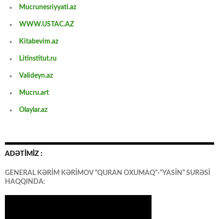
Mucrunesriyyati.az
WWW.USTAC.AZ
Kitabevim.az
Litinstitut.ru
Valideyn.az
Mucru.art
Olaylar.az
ADƏTİMİZ :
GENERAL KƏRİM KƏRİMOV “QURAN OXUMAQ”-“YASİN” SURƏSİ
HAQQINDA: