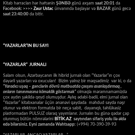
Kitab hərracları hər həftənin
ŞƏNBƏ
günü axşam
saat 20:01
da
Facebook: >>>>
Zaur Ustac
ünvanında başlayar və
BAZAR
günü gecə
saat 23:40:00
da bitir.
“YAZARLAR”IN BU SAYI
“YAZARLAR” JURNALI
Salam olsun, Azərbaycanın ilk hibrid jurnalı olan “Yazarlar”ın çox
dəyərli yazarları və oxucuları! Bizim yalnız bir məqsədimiz var ki, o da
“
Yaradıcı uşaq – gәnclәrin dövrü mәtbuatda çıxışını asanlaşdırmaq ,
onların tanınmasına kömәklik göstәrmәk”
olmaqla məramnaməmizdə
çox aydın şəkildə qeyd olumuşdur. Aylıq ədəbi-bədii, elmi jurnal olan
“Yazarlar” kitabxanalar üçün ənənəvi qaydada məhdud sayda nəşr
olunur və elektron formatda bir neçə sabit, dayanıqlı, təhlükəsiz
platformadan PULSUZ olaraq yayımlanır. Jurnalın bu günə qədər çap
olunmuş bütün nömrələrini
BİTİK.AZ
saytından sifariş yolu ilə əldə
edə bilərsiniz. Eyni zamanda Wahtsapp:
(+994) 70-390-39-93