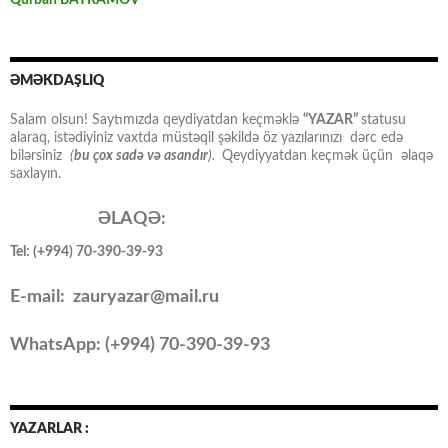
Qurban BAYRAMOV
ƏMƏKDAŞLIQ
Salam olsun! Saytımızda qeydiyatdan keçməklə
“YAZAR”
statusu
alaraq, istədiyiniz vaxtda müstəqil şəkildə öz yazılarınızı dərc edə
bilərsiniz
(
bu çox sadə və asandır
).
Qeydiyyatdan keçmək üçün əlaqə
saxlayın.
ƏLAQƏ:
Tel: (+994) 70-390-39-93
E-mail: zauryazar@mail.ru
WhatsApp: (
+994
) 70-390-39-93
YAZARLAR :