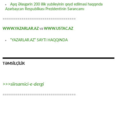
Aşıq Ələsgərin 200 illik yubileyinin qeyd edilməsi haqqında
Azərbaycan Respublikası Prezidentinin Sərəncamı
===================================
WWW.YAZARLAR.AZ
və
WWW.USTAC.AZ
“YAZARLAR.AZ” SAYTI HAQQINDA
TƏMSİLÇİLİK
>>>siirsarnici-e-dergi
===================================