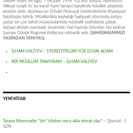
Vəliyev İlham Əli oğlu, 7 oktyabr 1959 –cu ildə Tovuzu rayonunun
Əlibəyi (yəqin ki, bu kəndi hamı tanıyır) kəndində müəllim ailəsində
anadan olub. Azərbaycan Dövlət Pedoqoji Universitetinin Riyaziyyat
fakültəsini bitirib. Müəllimliklə başladığı fəaliyyəti dövründə indiyə
qədər bir çox təhsil müəssisələrində müxtəlif vəzifələrdə çalışıb.
İqtisad elmləri namizədi, dosentdir. Hal-hazırda özündən söz etdirən
Şamaxı Dövlət Regional Kollecinə rəhbərlik edir.
QƏHRƏMANIMIZI
YAXINDAN TANIYAQ:
İLHAM VƏLİYEV – STEREOTİPLƏRİ YOX EDƏN ADAM
BİR MÜƏLLİM TANIYIRAM – İLHAM VƏLİYEV
YENİ KİTAB
Təranə Məmmədin “Sirr” kitabını necə əldə etmək olar? –
Qiyməti: 5
AZN