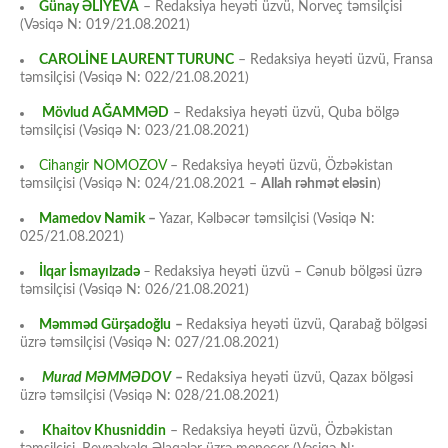
Günay ƏLİYEVA
– Redaksiya heyəti üzvü, Norveç təmsilçisi
(Vəsiqə N: 019/21.08.2021)
CAROLİNE LAURENT TURUNC
– Redaksiya heyəti üzvü, Fransa
təmsilçisi (Vəsiqə N: 022/21.08.2021)
Mövlud AĞAMMƏD
– Redaksiya heyəti üzvü, Quba bölgə
təmsilçisi (Vəsiqə N: 023/21.08.2021)
Cihangir NOMOZOV
– Redaksiya heyəti üzvü, Özbəkistan
təmsilçisi (Vəsiqə N: 024/21.08.2021 –
Allah rəhmət eləsin
)
Mamedov Namik
–
Yazar, Kəlbəcər təmsilçisi (Vəsiqə N:
025/21.08.2021)
İlqar İsmayılzadə
–
Redaksiya heyəti üzvü – Cənub bölgəsi üzrə
təmsilçisi (Vəsiqə N: 026/21.08.2021)
Məmməd Gürşadoğlu
–
Redaksiya heyəti üzvü, Qarabağ bölgəsi
üzrə təmsilçisi (Vəsiqə N: 027/21.08.2021)
Murad MƏMMƏDOV
–
Redaksiya heyəti üzvü, Qazax bölgəsi
üzrə təmsilçisi (Vəsiqə N: 028/21.08.2021)
Khaitov Khusniddin
– Redaksiya heyəti üzvü, Özbəkistan