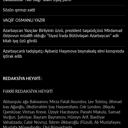
Cəlilabadda “Nar Bağı” ailəvi-uşaq parkı
Sözün qırmızı xətti
VAQİF OSMANLI YAZIR
Azərbaycan Yazıçılar Birliyinin üzvü, prezident təqaüdçüsü Mirdaməd
Əzizovun müəllifi olduğu “Siyasi İradə Bütövləşən Azərbaycan” adlı
kitab işıq üzü gördü
Azərbaycanlı tədqiqatçı Aybəniz Haşımova beynəlxalq elmi konqresdə
iştirak edib
REDAKSİYA HEYƏTİ :
FƏXRİ REDAKSİYA HEYƏTİ
Abbasqulu ağa Bakıxanov, Mirzə Fətəli Axundov, Lev Tolstoy, Əhməd
bəy Ağaoğlu, Əbdürrəhim bəy Haqverdiyev, Cek London, Əliqulu
Qəmküsar, Vintsas Kreve, Üzeyir Hacıbəyov, Pənahi Makulu, Səməd
Vurğun, Şəhriyar, Bayram Bayramov, Hüseyn Arif, Bəxtiyar
Vahabzadə, Cabir Novruz, İldırım Əkbəroğlu (Füzuli), Alı Mustafayev,
Mustafa Müseyiboğlu, Ülvi Bünyadzadə…