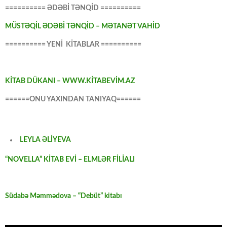
========== ƏDƏBİ TƏNQİD ==========
MÜSTƏQİL ƏDƏBİ TƏNQİD – MƏTANƏT VAHİD
========== YENİ KİTABLAR ==========
KİTAB DÜKANI – WWW.KİTABEVİM.AZ
======ONU YAXINDAN TANIYAQ======
LEYLA ƏLİYEVA
“NOVELLA” KİTAB EVİ – ELMLƏR FİLİALI
Südabə Məmmədova – “Debüt” kitabı