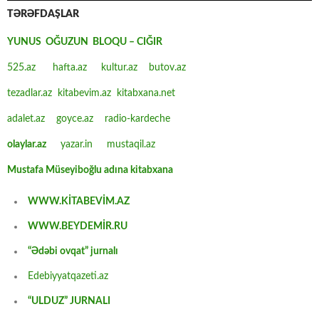
TƏRƏFDAŞLAR
YUNUS OĞUZUN BLOQU – CIĞIR
525.az
hafta.az
kultur.az
butov.az
tezadlar.az
kitabevim.az
kitabxana.net
adalet.az
goyce.az
radio-kardeche
olaylar.az
yazar.in
mustaqil.az
Mustafa Müseyiboğlu adına kitabxana
WWW.KİTABEVİM.AZ
WWW.BEYDEMİR.RU
“Ədəbi ovqat” jurnalı
Edebiyyatqazeti.az
“ULDUZ” JURNALI