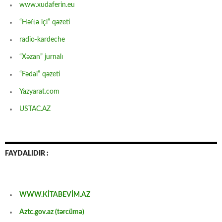
www.xudaferin.eu
“Həftə içi” qəzeti
radio-kardeche
“Xəzan” jurnalı
“Fədai” qəzeti
Yazyarat.com
USTAC.AZ
FAYDALIDIR :
WWW.KİTABEVİM.AZ
Aztc.gov.az (tərcümə)