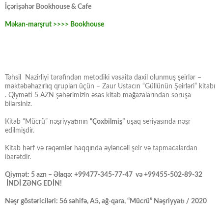
İçərişəhər Bookhouse & Cafe
Məkan-marşrut >>>> Bookhouse
Təhsil Nazirliyi tərəfindən metodiki vəsaitə daxil olunmuş şeirlər –
məktəbəhazırlıq qrupları üçün – Zaur Ustacın “Güllünün Şeirləri” kitabı
. Qiyməti 5 AZN şəhərimizin əsas kitab mağazalarından soruşa
bilərsiniz.
Kitab “Mücrü” nəşriyyatının
“Çoxbilmiş”
uşaq seriyasında nəşr
edilmişdir.
Kitab hərf və rəqəmlər haqqında əyləncəli şeir və tapmacalardan
ibarətdir.
Qiymət: 5 azn – Əlaqə: +99477-345-77-47 və +99455-502-89-32
İNDİ ZƏNG EDİN!
Nəşr göstəriciləri: 56 səhifə, A5, ağ-qara, “Mücrü” Nəşriyyatı / 2020