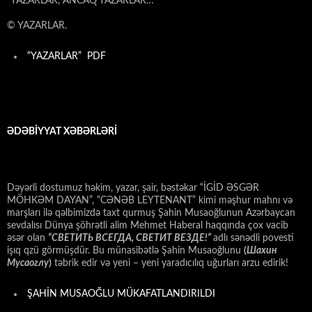
“YAZARLAR, ANCAQ YAZARLAR…”
© YAZARLAR.
“YAZARLAR” PDF
ƏDƏBİYYAT XƏBƏRLƏRİ
Dəyərli dostumuz həkim, yazar, şair, bəstəkar “İGİD ƏSGƏR
MÖHKƏM DAYAN”, “CƏNƏB LEYTENANT” kimi məşhur mahnı və
marşları ilə qəlbimizdə taxt qurmuş Şahin Musaoğlunun Azərbaycan
sevdalısı Dünya şöhrətli alim Mehmet Haberal haqqında çox vacib
əsər olan
“СВЕТИТЬ ВСЕГДА, СВЕТИТ ВЕЗДЕ!”
adlı sənədli povesti
işıq qzü görmüşdür. Bu münasibətlə Şahin Musaoğlunu
(
Шахин
Мусаоглу
)
təbrik edir və yeni – yeni yaradıcılıq uğurları arzu edirik!
ŞAHİN MUSAOĞLU MÜKAFATLANDIRILDI