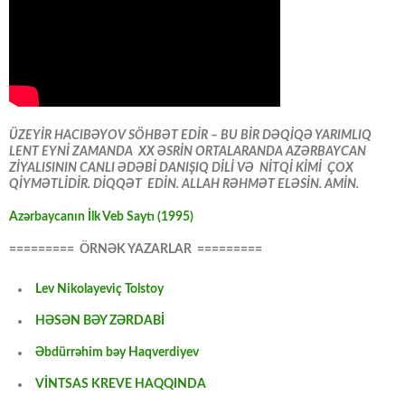
ÜZEYİR HACIBƏYOV SÖHBƏT EDİR – BU BİR DƏQİQƏ YARIMLIQ
LENT EYNİ ZAMANDA XX ƏSRİN ORTALARANDA AZƏRBAYCAN
ZİYALISININ CANLI ƏDƏBİ DANIŞIQ DİLİ VƏ NİTQİ KİMİ ÇOX
QİYMƏTLİDİR. DİQQƏT EDİN. ALLAH RƏHMƏT ELƏSİN. AMİN.
Azərbaycanın İlk Veb Saytı (1995)
========= ÖRNƏK YAZARLAR =========
Lev Nikolayeviç Tolstoy
HƏSƏN BƏY ZƏRDABİ
Əbdürrəhim bəy Haqverdiyev
VİNTSAS KREVE HAQQINDA