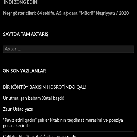
İNDİ ZƏNG EDİN!
Nəşr göstəriciləri: 64 səhifə, A5, ağ-qara, “Mücrü” Nəşriyyatı / 2020
SAYTDA TAM AXTARIŞ
Axtarış:
ƏN SON YAZILANLAR
BİR KÖNTÖY BAXIŞIN HƏSRƏTİNDƏ QAL!
Unutma, şah babam Xətai başdı!
Zaur Ustac yazır
“Payız ətirli qadın” şeirlər kitabının təqdimat mərasimi və poeziya
gecəsi keçirilib