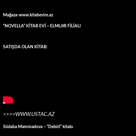
Mağaza-www.kitabevim.az
“NOVELLA” KİTAB EVİ – ELMLƏR FİLİALI
SATIŞDA OLAN KİTAB:
>>>>WWW.USTAC.AZ
Südabə Məmmədova – “Debüt” kitabı