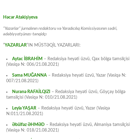
Həcər Atakişiyeva
“Yazarlar” jurnalının redaktoru və Yaradıcılıq Komissiyasının sədri,
ədəbiyyatşünas-tənqidçı
“
YAZARLAR
“IN MÜSTƏQİL YAZARLARI:
Aytac İBRAHİM
– Redaksiya heyəti üzvü, Qax bölgə təmsilçisi
(Vəsiqə N: 006/21.08.2021)
Səma MUĞANNA
– Redaksiya heyəti üzvü, Yazar (Vəsiqə N:
007/21.08.2021)
Nuranə RAFAİLQIZI
– Redaksiya heyəti üzvü, Göyçay bölgə
təmsilçisi (Vəsiqə N: 010/21.08.2021)
Leyla YAŞAR
– Redaksiya heyəti üzvü, Yazar (Vəsiqə
N:011/21.08.2021)
Əbülfəz ƏHMƏD
– Redaksiya heyəti üzvü, Almaniya təmsilçisi
(Vəsiqə N: 018/21.08.2021)