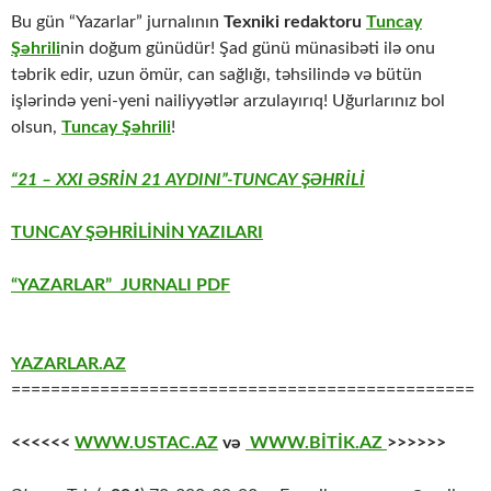
Bu gün “Yazarlar” jurnalının
Texniki redaktoru
Tuncay
Şəhrili
nin doğum günüdür! Şad günü münasibəti ilə onu
təbrik edir, uzun ömür, can sağlığı, təhsilində və bütün
işlərində yeni-yeni nailiyyətlər arzulayırıq! Uğurlarınız bol
olsun,
Tuncay Şəhrili
!
“21 – XXI ƏSRİN 21 AYDINI”-TUNCAY ŞƏHRİLİ
TUNCAY ŞƏHRİLİNİN YAZILARI
“YAZARLAR” JURNALI PDF
YAZARLAR.AZ
===============================================
<<<<<<
WWW.USTAC.AZ
və
WWW.BİTİK.AZ
>>>>>>