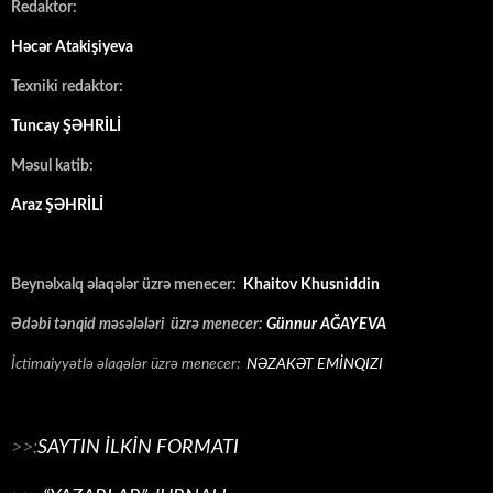
Redaktor:
Həcər Atakişiyeva
Texniki redaktor:
Tuncay ŞƏHRİLİ
Məsul katib:
Araz ŞƏHRİLİ
Beynəlxalq əlaqələr üzrə menecer:
Khaitov Khusniddin
Ədəbi tənqid məsələləri üzrə menecer:
Günnur AĞAYEVA
İctimaiyyətlə əlaqələr üzrə menecer:
NƏZAKƏT EMİNQIZI
>>:
SAYTIN İLKİN FORMATI