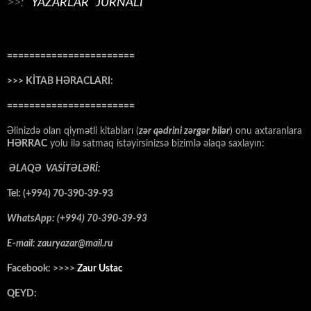
>>:
“YAZARLAR” JURNALI
=======================
>>> KİTAB HƏRACLARI:
=======================
Əlinizdə olan qiymətli kitabları (
zər qədrini zərgər bilər
) onu axtaranlara
HƏRRAC
yolu ilə satmaq istəyirsinizsə bizimlə əlaqə saxlayın:
ƏLAQƏ VASİTƏLƏRİ:
Tel: (+994) 70-390-39-93
WhatsApp: (+994) 70-390-39-93
E-mail: zauryazar@mail.ru
Facebook: >>>>
Zaur Ustac
QEYD: