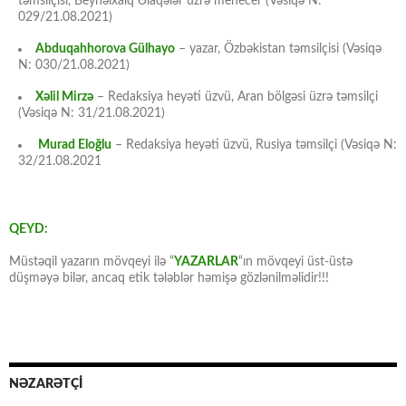
təmsilçisi, Beynəlxalq Əlaqələr üzrə menecer (Vəsiqə N:
029/21.08.2021)
Abduqahhorova Gülhayo
– yazar, Özbəkistan təmsilçisi (Vəsiqə
N: 030/21.08.2021)
Xəlil Mirzə
– Redaksiya heyəti üzvü, Aran bölgəsi üzrə təmsilçi
(Vəsiqə N: 31/21.08.2021)
Murad Eloğlu
– Redaksiya heyəti üzvü, Rusiya təmsilçi (Vəsiqə N:
32/21.08.2021
QEYD:
Müstəqil yazarın mövqeyi ilə “
YAZARLAR
“ın mövqeyi üst-üstə
düşməyə bilər, ancaq etik tələblər həmişə gözlənilməlidir!!!
NƏZARƏTÇİ