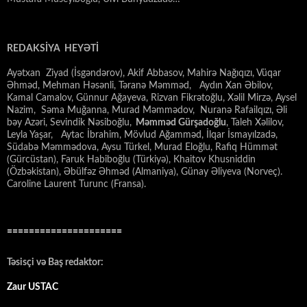
REDAKSİYA HEYƏTİ
Ayətxan Ziyad (İsgəndərov), Akif Abbasov, Mahirə Nağıqızı, Vüqar
Əhməd, Mehman Həsənli, Təranə Məmməd, Aydın Xan Əbilov,
Kamal Camalov, Günnur Ağayeva, Rizvan Fikrətoğlu, Xəlil Mirzə, Aysel
Nazim, Səma Muğanna, Murad Məmmədov, Nuranə Rafailqızı, Əli
bəy Azəri, Sevindik Nəsiboğlu,
Məmməd Gürşadoğlu
, Taleh Xəlilov,
Leyla Yaşar, Aytac İbrahim, Mövlud Ağamməd, İlqar İsmayılzadə,
Südabə Məmmədova, Aysu Türkel, Murad Eloğlu, Rafiq Hümmət
(Gürcüstan), Faruk Habiboğlu (Türkiyə), Khaitov Khusniddin
(Özbəkistan), Əbülfəz Əhməd (Almaniya), Günay Əliyeva (Norveç).
Caroline Laurent Turunc (Fransa).
=====================
Təsisçi və Baş redaktor:
Zaur USTAC