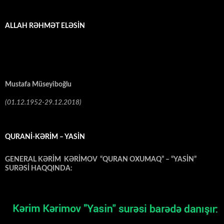
ALLAH RƏHMƏT ELƏSİN
Mustafa Müseyiboğlu
(01.12.1952-29.12.2018)
QURANİ-KƏRİM – YASİN
GENERAL KƏRİM KƏRİMOV “QURAN OXUMAQ” – “YASİN”
SURƏSİ HAQQINDA:
Video
Oynadıcı