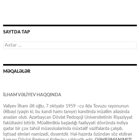
SAYTDA TAP
Axtarış:
MƏQALƏLƏR
İLHAM VƏLİYEV HAQQINDA
Vəliyev İlham Əli oğlu, 7 oktyabr 1959 –cu ildə Tovuzu rayonunun
Əlibəyi (yəqin ki, bu kəndi hamı tanıyır) kəndində müəllim ailəsində
anadan olub. Azərbaycan Dövlət Pedoqoji Universitetinin Riyaziyyat
fakültəsini bitirib. Müəllimliklə başladığı fəaliyyəti dövründə indiyə
qədər bir çox təhsil müəssisələrində müxtəlif vəzifələrdə çalışıb.
İqtisad elmləri namizədi, dosentdir. Hal-hazırda özündən söz etdirən
Şamaxı Dövlət Regional Kollecinə rəhbərlik edir.
QƏHRƏMANIMIZI