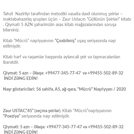
Təhsil Nazirliyi tərəfindən metodiki vəsaitə daxil olunmuş şeirlər –
məktəbəhazırlıq qrupları üçün – Zaur Ustacın “Güllünün Şeirləri” kitabı
. Qiyməti 5 AZN şəhərimizin əsas kitab mağazalarından soruşa
bilərsiniz.
Kitab “Mücrü” nəşriyyatının
“Çoxbilmiş”
uşaq seriyasında nəşr
edilmişdir.
Kitab hərf və rəqəmlər haqqında əyləncəli şeir və tapmacalardan
ibarətdir.
Qiymət: 5 azn – Əlaqə: +99477-345-77-47 və +99455-502-89-32
İNDİ ZƏNG EDİN!
Nəşr göstəriciləri: 56 səhifə, A5, ağ-qara, “Mücrü” Nəşriyyatı / 2020
Zaur USTAC,“45” (seçmə şeirlər).
Kitab “Mücrü”nəşriyyatının
“Poeziya”
seriyasında nəşr edilmişdir.
Qiyməti: 5 azn – Əlaqə: +99477-345-77-47 və +99455-502-89-32
İNDİ ZƏNG EDİN!