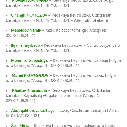
Mövlud AĞAMMƏD
– Redaksiya heyəti üzvü, Quba bölgə
təmsilçisi (Vəsiqə N: 023/21.08.2021)
Cihangir NOMOZOV
– Redaksiya heyəti üzvü, Özbəkistan
təmsilçisi (Vəsiqə N: 024/21.08.2021 –
Allah rəhmət eləsin
)
Mamedov Namik
–
Yazar, Kəlbəcər təmsilçisi (Vəsiqə N:
025/21.08.2021)
İlqar İsmayılzadə
–
Redaksiya heyəti üzvü – Cənub bölgəsi üzrə
təmsilçisi (Vəsiqə N: 026/21.08.2021)
Məmməd Gürşadoğlu
–
Redaksiya heyəti üzvü, Qarabağ bölgəsi
üzrə təmsilçisi (Vəsiqə N: 027/21.08.2021)
Murad MƏMMƏDOV
–
Redaksiya heyəti üzvü, Qazax bölgəsi
üzrə təmsilçisi (Vəsiqə N: 028/21.08.2021)
Khaitov Khusniddin
– Redaksiya heyəti üzvü, Özbəkistan
təmsilçisi, Beynəlxalq Əlaqələr üzrə menecer (Vəsiqə N:
029/21.08.2021)
Abduqahhorova Gülhayo
– yazar, Özbəkistan təmsilçisi (Vəsiqə
N: 030/21.08.2021)
Xəlil Mirzə
– Redaksiya heyəti üzvü, Aran bölgəsi üzrə təmsilçi