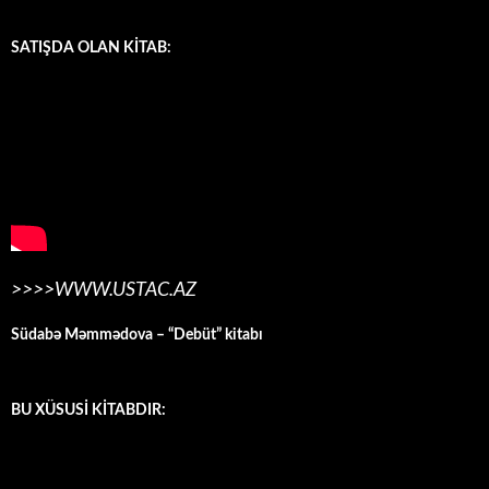
SATIŞDA OLAN KİTAB:
>>>>WWW.USTAC.AZ
Südabə Məmmədova – “Debüt” kitabı
BU XÜSUSİ KİTABDIR: