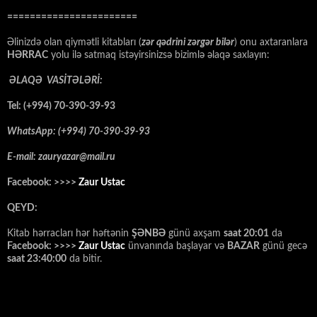
=======================
Əlinizdə olan qiymətli kitabları (
zər qədrini zərgər bilər
) onu axtaranlara
HƏRRAC
yolu ilə satmaq istəyirsinizsə bizimlə əlaqə saxlayın:
ƏLAQƏ VASİTƏLƏRİ:
Tel: (+994) 70-390-39-93
WhatsApp: (+994) 70-390-39-93
E-mail: zauryazar@mail.ru
Facebook: >>>>
Zaur Ustac
QEYD:
Kitab hərracları hər həftənin
ŞƏNBƏ
günü axşam
saat 20:01
da
Facebook: >>>>
Zaur Ustac
ünvanında başlayar və
BAZAR
günü gecə
saat 23:40:00
da bitir.