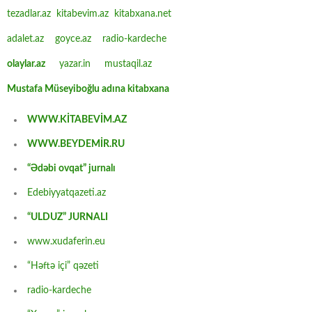
tezadlar.az
kitabevim.az
kitabxana.net
adalet.az
goyce.az
radio-kardeche
olaylar.az
yazar.in
mustaqil.az
Mustafa Müseyiboğlu adına kitabxana
WWW.KİTABEVİM.AZ
WWW.BEYDEMİR.RU
“Ədəbi ovqat” jurnalı
Edebiyyatqazeti.az
“ULDUZ” JURNALI
www.xudaferin.eu
“Həftə içi” qəzeti
radio-kardeche