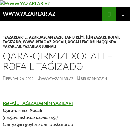
Axtar
WWW.YAZARLAR.AZ
MÜHTƏVIYYATA
ƏSAS
KEÇ
MENYU
"YAZARLAR" J.
,
AZƏRBAYCAN YAZIÇILAR BIRLIYI
,
İLİN YAZARI
,
RƏFAİL
TAĞIZADƏ
,
WWW.USTAC.AZ
,
XOCALI
,
XOCALI FACİƏSİ HAQQINDA
,
YAZARLAR
,
YAZARLAR JURNALI
QАRА-QIRMIZI ХОCАLI –
RƏFAIL TAĞIZADƏ
FEVRAL 26, 2022
WWW.YAZARLAR.AZ
BIR ŞƏRH YAZIN
RƏFAİL TAĞIZADƏNİN YAZILARI
Qаrа-qırmızı Хоcаlı
(muğаm üstündə охunаn аğı)
Qаr yаğаn göylərə qаn püskürürdü