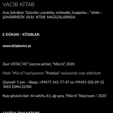
VACIB KITAB
Araz Şəhrilinin “Səfəvilər: paralellər, ehtimallar, həqiqətlər…” kitabı –
ŞƏHƏRİMİZİN ƏSAS KİTAB MAĞAZALARINDA
E-DÜKAN – KİTABLAR:
www.kitabevim.az
Zaur USTAC,“45” (seçmə şeirlər), “Mücrü”, 2020.
Kitab “Mücrü”nəşriyyatının
“Poeziya”
seriyasında nəşr edilmişdir.
Qiyməti: 5 azn – Əlaqə: +99477-345-77-47 və +99455-502-89-32
İNDİ ZƏNG EDİN!
Nəşr göstəriciləri: 64 səhifə, A5, ağ-qara, “Mücrü” Nəşriyyatı / 2020