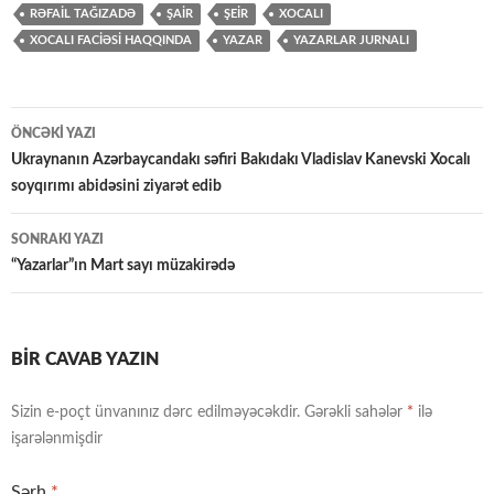
RƏFAİL TAĞIZADƏ
ŞAİR
ŞEİR
XOCALI
XOCALI FACİƏSİ HAQQINDA
YAZAR
YAZARLAR JURNALI
Yazılar
ÖNCƏKI YAZI
üzrə
Ukraynanın Azərbaycandakı səfiri Bakıdakı Vladislav Kanevski Xocalı
soyqırımı abidəsini ziyarət edib
naviqasiya
SONRAKI YAZI
“Yazarlar”ın Mart sayı müzakirədə
BIR CAVAB YAZIN
Sizin e-poçt ünvanınız dərc edilməyəcəkdir.
Gərəkli sahələr
*
ilə
işarələnmişdir
Şərh
*