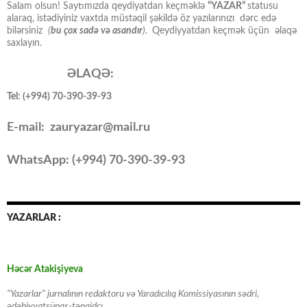
Salam olsun! Saytımızda qeydiyatdan keçməklə
“YAZAR”
statusu
alaraq, istədiyiniz vaxtda müstəqil şəkildə öz yazılarınızı dərc edə
bilərsiniz
(
bu çox sadə və asandır
).
Qeydiyyatdan keçmək üçün əlaqə
saxlayın.
ƏLAQƏ:
Tel: (+994) 70-390-39-93
E-mail: zauryazar@mail.ru
WhatsApp: (
+994
) 70-390-39-93
YAZARLAR :
Həcər Atakişiyeva
“Yazarlar” jurnalının redaktoru və Yaradıcılıq Komissiyasının sədri,
ədəbiyyatşünas-tənqidçı