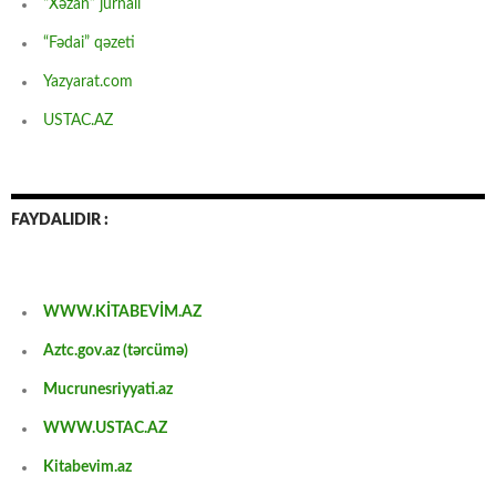
“Xəzan” jurnalı
“Fədai” qəzeti
Yazyarat.com
USTAC.AZ
FAYDALIDIR :
WWW.KİTABEVİM.AZ
Aztc.gov.az (tərcümə)
Mucrunesriyyati.az
WWW.USTAC.AZ
Kitabevim.az