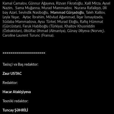
Kamal Camalov, Günnur Ağayeva, Rizvan Fikrətoğlu, Xəlil Mirzə, Aysel
Nazim, Səma Muğanna, Murad Məmmədov, Nuranə Rafailqızı, Əli
bəy Azəri, Sevindik Nəsiboğlu,
Məmməd Gürşadoğlu
, Taleh Xəlilov,
Leyla Yaşar, Aytac İbrahim, Mövlud Ağamməd, İlqar İsmayılzadə,
Südabə Məmmədova, Aysu Türkel, Murad Eloğlu, Rafiq Hümmət
(Gürcüstan), Faruk Habiboğlu (Türkiyə), Khaitov Khusniddin
(Özbəkistan), Əbülfəz Əhməd (Almaniya), Günay Əliyeva (Norveç).
Caroline Laurent Turunc (Fransa).
=====================
Təsisçi və Baş redaktor:
Zaur USTAC
Redaktor:
Həcər Atakişiyeva
Texniki redaktor:
Tuncay ŞƏHRİLİ