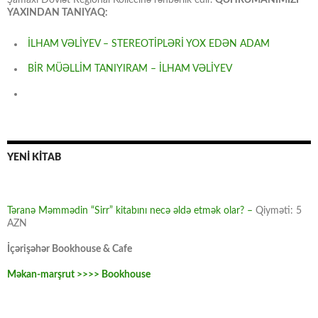
YAXINDAN TANIYAQ:
İLHAM VƏLİYEV – STEREOTİPLƏRİ YOX EDƏN ADAM
BİR MÜƏLLİM TANIYIRAM – İLHAM VƏLİYEV
YENİ KİTAB
Təranə Məmmədin “Sirr” kitabını necə əldə etmək olar? –
Qiyməti: 5
AZN
İçərişəhər Bookhouse & Cafe
Məkan-marşrut >>>> Bookhouse