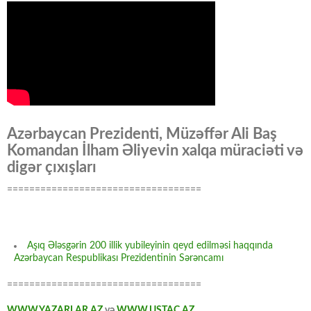
Azərbaycan Prezidenti, Müzəffər Ali Baş
Komandan İlham Əliyevin xalqa müraciəti və
digər çıxışları
===================================
Aşıq Ələsgərin 200 illik yubileyinin qeyd edilməsi haqqında
Azərbaycan Respublikası Prezidentinin Sərəncamı
===================================
WWW.YAZARLAR.AZ
və
WWW.USTAC.AZ