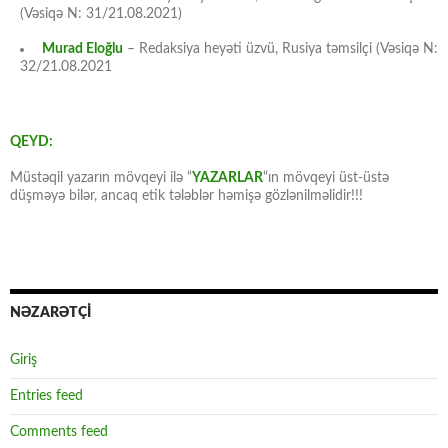
(Vəsiqə N: 31/21.08.2021)
Murad Eloğlu
– Redaksiya heyəti üzvü, Rusiya təmsilçi (Vəsiqə N:
32/21.08.2021
QEYD:
Müstəqil yazarın mövqeyi ilə “
YAZARLAR
“ın mövqeyi üst-üstə
düşməyə bilər, ancaq etik tələblər həmişə gözlənilməlidir!!!
NƏZARƏTÇİ
Giriş
Entries feed
Comments feed