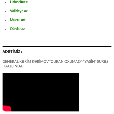
Litinstitut.ru
Valideyn.az
Mucru.art
Olaylar.az
ADƏTİMİZ :
GENERAL KƏRİM KƏRİMOV “QURAN OXUMAQ”-“YASİN” SURƏSİ
HAQQINDA: