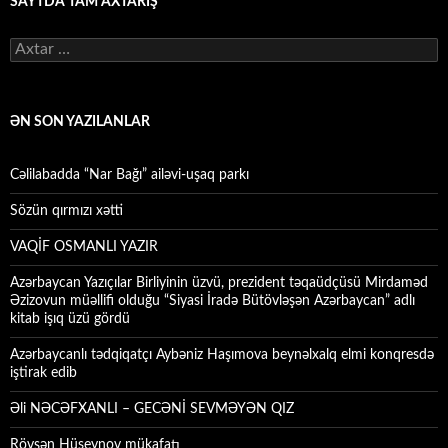
SAYTDA TAM AXTARIŞ
Axtarış:
ƏN SON YAZILANLAR
Cəlilabadda “Nar Bağı” ailəvi-uşaq parkı
Sözün qırmızı xətti
VAQİF OSMANLI YAZIR
Azərbaycan Yazıçılar Birliyinin üzvü, prezident təqaüdçüsü Mirdaməd
Əzizovun müəllifi olduğu “Siyasi İradə Bütövləşən Azərbaycan” adlı
kitab işıq üzü gördü
Azərbaycanlı tədqiqatçı Aybəniz Haşımova beynəlxalq elmi konqresdə
iştirak edib
Əli NƏCƏFXANLI – GECƏNİ SEVMƏYƏN QIZ
Rövşən Hüseynov mükafatı