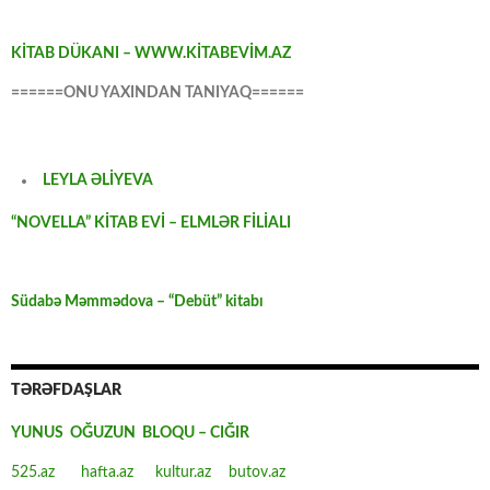
KİTAB DÜKANI – WWW.KİTABEVİM.AZ
======ONU YAXINDAN TANIYAQ======
LEYLA ƏLİYEVA
“NOVELLA” KİTAB EVİ – ELMLƏR FİLİALI
Südabə Məmmədova – “Debüt” kitabı
TƏRƏFDAŞLAR
YUNUS OĞUZUN BLOQU – CIĞIR
525.az
hafta.az
kultur.az
butov.az