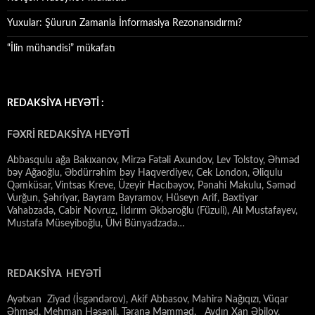
Yuxular: Şüurun Zamanla İnformasiya Rezonansıdırmı?
“İlin mühəndisi” mükafatı
REDAKSİYA HEYƏTİ :
FƏXRİ REDAKSİYA HEYƏTİ
Abbasqulu ağa Bakıxanov, Mirzə Fətəli Axundov, Lev Tolstoy, Əhməd
bəy Ağaoğlu, Əbdürrəhim bəy Haqverdiyev, Cek London, Əliqulu
Qəmküsar, Vintsas Kreve, Üzeyir Hacıbəyov, Pənahi Makulu, Səməd
Vurğun, Şəhriyar, Bayram Bayramov, Hüseyn Arif, Bəxtiyar
Vahabzadə, Cabir Novruz, İldırım Əkbəroğlu (Füzuli), Alı Mustafayev,
Mustafa Müseyiboğlu, Ülvi Bünyadzadə…
REDAKSİYA HEYƏTİ
Ayətxan Ziyad (İsgəndərov), Akif Abbasov, Mahirə Nağıqızı, Vüqar
Əhməd, Mehman Həsənli, Təranə Məmməd, Aydın Xan Əbilov,