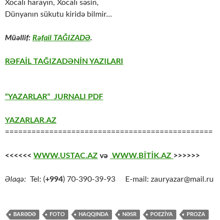
Хоcаlı hаrаyın, Хоcаlı səsin,
Dünyаnın sükutu kiridə bilmir…
Müəllif:
Rəfail TAĞIZADƏ
.
RƏFAİL TAĞIZADƏNİN YAZILARI
“YAZARLAR” JURNALI PDF
YAZARLAR.AZ
===============================================
<<<<<<
WWW.USTAC.AZ
və
WWW.BİTİK.AZ
>>>>>>
Əlaqə:
Tel: (
+994
) 70-390-39-93 E-mail: zauryazar@mail.ru
BARƏDƏ
FOTO
HAQQINDA
NƏSR
POEZİYA
PROZA