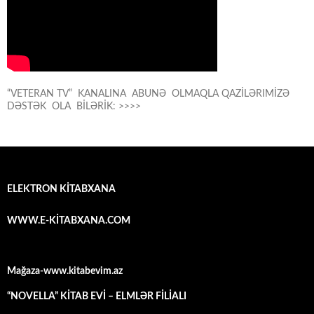
“VETERAN TV” KANALINA ABUNƏ OLMAQLA QAZİLƏRIMİZƏ
DƏSTƏK OLA BİLƏRİK: >>>>
ELEKTRON KİTABXANA
WWW.E-KİTABXANA.COM
Mağaza-www.kitabevim.az
“NOVELLA” KİTAB EVİ – ELMLƏR FİLİALI