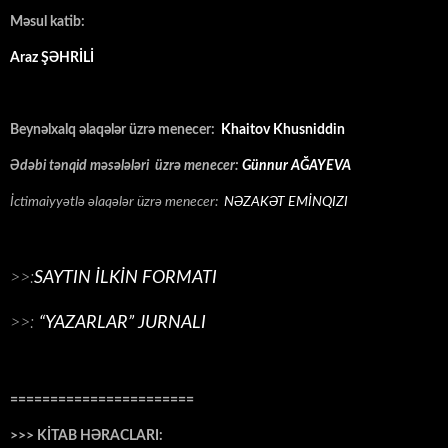
Məsul katib:
Araz ŞƏHRİLİ
Beynəlxalq əlaqələr üzrə menecer:
Khaitov Khusniddin
Ədəbi tənqid məsələləri üzrə menecer:
Günnur AĞAYEVA
İctimaiyyətlə əlaqələr üzrə menecer:
NƏZAKƏT EMİNQIZI
>>:
SAYTIN İLKİN FORMATI
>>:
“YAZARLAR” JURNALI
=======================
>>> KİTAB HƏRACLARI: