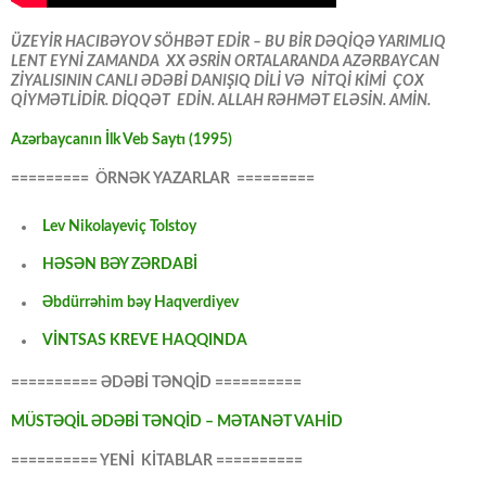
ÜZEYİR HACIBƏYOV SÖHBƏT EDİR – BU BİR DƏQİQƏ YARIMLIQ
LENT EYNİ ZAMANDA XX ƏSRİN ORTALARANDA AZƏRBAYCAN
ZİYALISININ CANLI ƏDƏBİ DANIŞIQ DİLİ VƏ NİTQİ KİMİ ÇOX
QİYMƏTLİDİR. DİQQƏT EDİN. ALLAH RƏHMƏT ELƏSİN. AMİN.
Azərbaycanın İlk Veb Saytı (1995)
========= ÖRNƏK YAZARLAR =========
Lev Nikolayeviç Tolstoy
HƏSƏN BƏY ZƏRDABİ
Əbdürrəhim bəy Haqverdiyev
VİNTSAS KREVE HAQQINDA
========== ƏDƏBİ TƏNQİD ==========
MÜSTƏQİL ƏDƏBİ TƏNQİD – MƏTANƏT VAHİD
========== YENİ KİTABLAR ==========