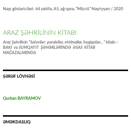
Nəşr göstəriciləri: 64 səhifə, A5, ağ-qara, “Mücrü” Nəşriyyatı / 2020
ARAZ ŞƏHRİLİNİN KİTABI
Araz Şəhrilinin “Səfəvilər: paralellər, ehtimallar, həqiqətlər…” kitabı –
BAKI və SUMQAYIT ŞƏHƏRLƏRİNDƏ ƏSAS KİTAB
MAĞAZALARINDA
ŞƏRƏF LÖVHƏSİ
Qurban BAYRAMOV
ƏMƏKDAŞLIQ