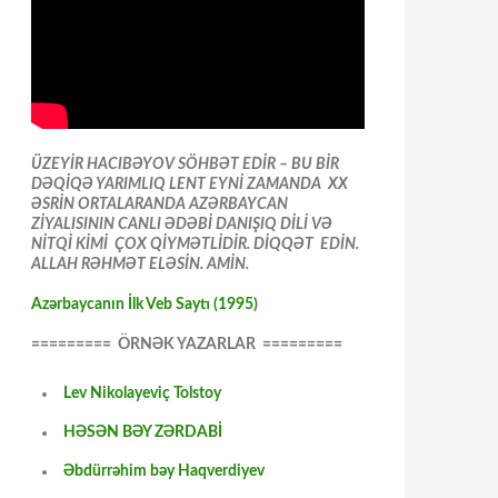
ÜZEYİR HACIBƏYOV SÖHBƏT EDİR – BU BİR
DƏQİQƏ YARIMLIQ LENT EYNİ ZAMANDA XX
ƏSRİN ORTALARANDA AZƏRBAYCAN
ZİYALISININ CANLI ƏDƏBİ DANIŞIQ DİLİ VƏ
NİTQİ KİMİ ÇOX QİYMƏTLİDİR. DİQQƏT EDİN.
ALLAH RƏHMƏT ELƏSİN. AMİN.
Azərbaycanın İlk Veb Saytı (1995)
========= ÖRNƏK YAZARLAR =========
Lev Nikolayeviç Tolstoy
HƏSƏN BƏY ZƏRDABİ
Əbdürrəhim bəy Haqverdiyev