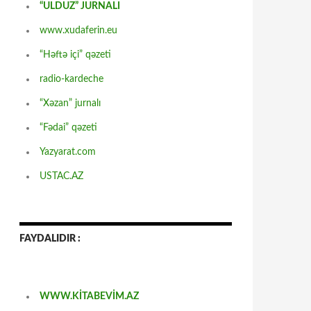
“ULDUZ” JURNALI
www.xudaferin.eu
“Həftə içi” qəzeti
radio-kardeche
“Xəzan” jurnalı
“Fədai” qəzeti
Yazyarat.com
USTAC.AZ
FAYDALIDIR :
WWW.KİTABEVİM.AZ