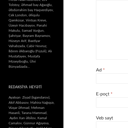
Tolstoy, Əhməd bəy Ağaoğlu,
Əbdürrəhim bəy Haqverdiyev,
Cek London, Əliqulu
Qəmküsar, Vintsas Kreve,
Üzeyir Hacıbəyov, Pənahi
Makulu, Səməd Vurğun,
Şəhriyar, Bayram Bayramov,
Hüseyn Arif, Bəxtiyar
Vahabzadə, Cabir Novruz,
İldırım Əkbəroğlu (Füzuli), Alı
Mustafayev, Mustafa
Müseyiboğlu, Ülvi
Bünyadzadə…
Ad
*
REDAKSİYA HEYƏTİ
E-poçt
*
Ayətxan Ziyad (İsgəndərov),
Akif Abbasov, Mahirə Nağıqızı,
Vüqar Əhməd, Mehman
Həsənli, Təranə Məmməd,
Veb sayt
Aydın Xan Əbilov, Kamal
Camalov, Günnur Ağayeva,