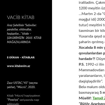
irəlilədim. Çək
1200 meyitin üz
…Martın 2-də “Q
VACIB KITAB
məşğul idi) 2000
tutur) meyitini t
Araz Şəhrilinin “Səfəvilər:
paralellər, ehtimallar,
təxminən bir kil
həqiqətlər…” kitabı –
Yuxarıda qeyd o
ŞƏHƏRİMİZİN ƏSAS KİTAB
şəhərin qırılmış
MAĞAZALARINDA
Xocalıda 8 min 
qovulanlardan p
E-DÜKAN – KİTABLAR:
hardadır?!
Düşmə
P.S.
1992-ci ilin
www.kitabevim.az
Məmmədovdan mü
yaralananların, 
dəqiqləşdirilir”.
Zaur USTAC,“45” (seçmə
Belə məlum oldu
şeirlər), “Mücrü”, 2020.
baxmayaraq
5 
Kitab “Mücrü”nəşriyyatının
Müəllif:
Tamxi
“Poeziya”
seriyasında nəşr
“Bütöv Azərbayc
edilmişdir.