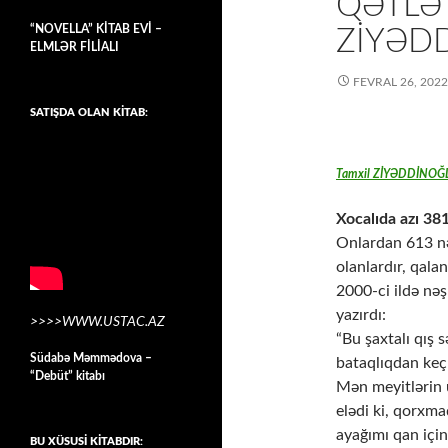
QƏTLƏ 
“NOVELLA” KİTAB EVİ –
ZİYƏD
ELMLƏR FİLİALI
FEVRAL 26, 2022
SATIŞDA OLAN KİTAB:
Tamxil ZİYƏDDİNOĞ
Xocalıda azı 381
Onlardan 613 nə
olanlardır, qala
2000-ci ildə nə
yazırdı:
>>>>WWW.USTAC.AZ
“Bu şaxtalı qış 
Südabə Məmmədova –
bataqlıqdan keç
“Debüt” kitabı
Mən meyitlərin 
elədi ki, qorxma
ayağımı qan için
BU XÜSUSİ KİTABDIR: