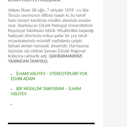
İLHAM VƏLİYEV HAQQINDA
Vəliyev İlham Əli oğlu, 7 oktyabr 1959 –cu ildə
Tovuzu rayonunun Əlibəyi (yəqin ki, bu kəndi
hamı tanıyır) kəndində müəllim ailəsində anadan
olub. Azərbaycan Dövlət Pedoqoji Universitetinin
Riyaziyyat fakültəsini bitirib. Müəllimliklə başladığı
fəaliyyəti dövründə indiyə qədər bir çox təhsil
müəssisələrində müxtəlif vəzifələrdə çalışıb.
İqtisad elmləri namizədi, dosentdir. Hal-hazırda
özündən söz etdirən Şamaxı Dövlət Regional
Kollecinə rəhbərlik edir.
QƏHRƏMANIMIZI
YAXINDAN TANIYAQ:
İLHAM VƏLİYEV – STEREOTİPLƏRİ YOX
EDƏN ADAM
BİR MÜƏLLİM TANIYIRAM – İLHAM
VƏLİYEV