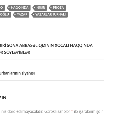
TO
HAQQINDA
NƏSR
PROZA
NOĞLU
YAZAR
YAZARLAR JURNALI
ƏIRİ SONA ABBASƏLİQIZININ XOCALI HAQQINDA
ƏR SÖYLƏYİBLƏR
a
urbanlarının siyahısı
ZIN
ınız dərc edilməyəcəkdir.
Gərəkli sahələr
*
ilə işarələnmişdir