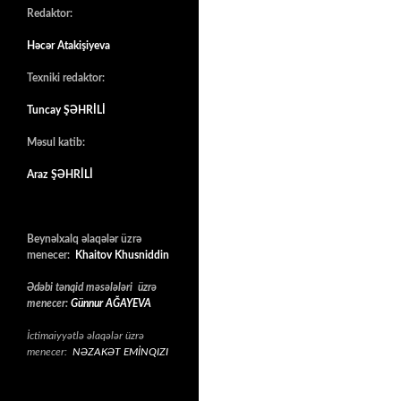
Redaktor:
Həcər Atakişiyeva
Texniki redaktor:
Tuncay ŞƏHRİLİ
Məsul katib:
Araz ŞƏHRİLİ
Beynəlxalq əlaqələr üzrə
menecer:
Khaitov Khusniddin
Ədəbi tənqid məsələləri üzrə
menecer:
Günnur AĞAYEVA
İctimaiyyətlə əlaqələr üzrə
menecer:
NƏZAKƏT EMİNQIZI