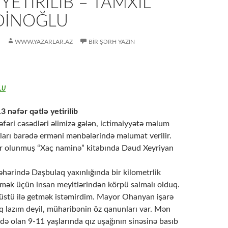
YETIRILIB – TAMXIL
DİNOĞLU
WWW.YAZARLAR.AZ
BIR ŞƏRH YAZIN
LU
3 nəfər qətlə yetirilib
fəri cəsədləri əlimizə gələn, ictimaiyyətə məlum
nları barədə erməni mənbələrində məlumat verilir.
şr olunmuş “Xaç naminə” kitabında Daud Xeyriyan
səhərində Daşbulaq yaxınlığında bir kilometrlik
mək üçün insan meyitlərindən körpü salmalı olduq.
üstü ilə getmək istəmirdim. Mayor Ohanyan işarə
q lazım deyil, müharibənin öz qanunları var. Mən
də olan 9-11 yaşlarında qız uşağının sinəsinə basıb