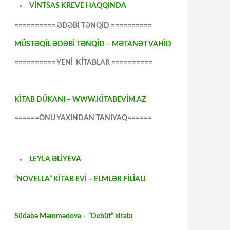
VİNTSAS KREVE HAQQINDA
========== ƏDƏBİ TƏNQİD ==========
MÜSTƏQİL ƏDƏBİ TƏNQİD – MƏTANƏT VAHİD
========== YENİ KİTABLAR ==========
KİTAB DÜKANI – WWW.KİTABEVİM.AZ
======ONU YAXINDAN TANIYAQ======
LEYLA ƏLİYEVA
“NOVELLA” KİTAB EVİ – ELMLƏR FİLİALI
Südabə Məmmədova – “Debüt” kitabı