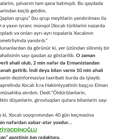
mələrim, şalvarım tam qana batmışdı. Bu qaydada
ərindən keçib getdim.
aplan qrupu” (bu qrup meyitlərin yandırılması ilə
-ə yaxın iyrənc monqol (Xocalı türklərini nəzərdə
opladı və onları ayrı-ayrı topalarla Xocalının
ometrliyində yandırdı.”
lunanlardan da görünür ki, yer üzündən silinmiş bir
 əhalisinin sayı qəsdən az göstərilib.
O zaman
yerli əhali olub, 2 min nəfər də Ermənistandan
ənah gətirib. İndi deyə bilən varmı 10 min əhali
nin dezinformasiya təxribatı burda da işləyib.
 aprelində Xocalı İcra Hakimiyyətinin başçısı Elman
sahibə alırdım. Dedi:”Öldürülənlərin,
itkin düşənlərin, girovluqdan qutara bilənlərin sayı
 ki, Xocalı soyqırımından 40 gün keçməsinə
min nəfərdən xəbər-ətər yoxdur…
l ZİYƏDDİNOĞLU
an” qəzetinin baş redaktoru,