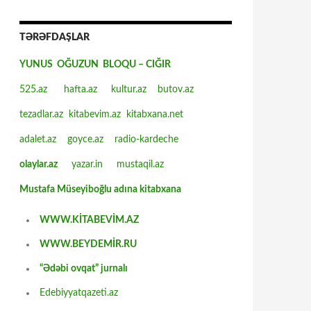
TƏRƏFDAŞLAR
YUNUS OĞUZUN BLOQU – CIĞIR
525.az
hafta.az
kultur.az
butov.az
tezadlar.az
kitabevim.az
kitabxana.net
adalet.az
goyce.az
radio-kardeche
olaylar.az
yazar.in
mustaqil.az
Mustafa Müseyiboğlu adına kitabxana
WWW.KİTABEVİM.AZ
WWW.BEYDEMİR.RU
“Ədəbi ovqat” jurnalı
Edebiyyatqazeti.az