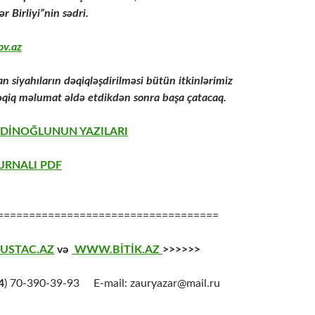
ər Birliyi”nin sədri.
ov.az
an siyahıların dəqiqləşdirilməsi bütün itkinlərimiz
qiq məlumat əldə etdikdən sonra başa çatacaq.
DDİNOĞLUNUN YAZILARI
URNALI PDF
===================================
USTAC.AZ
və
WWW.BİTİK.AZ
>>>>>>
4
) 70-390-39-93 E-mail: zauryazar@mail.ru