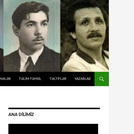
İHƏLƏR
TƏLIM-TƏHSIL
TƏLTİFLƏR
YAZARLAR
ANA DİLİMİZ