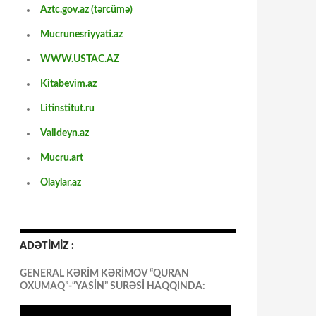
Aztc.gov.az (tərcümə)
Mucrunesriyyati.az
WWW.USTAC.AZ
Kitabevim.az
Litinstitut.ru
Valideyn.az
Mucru.art
Olaylar.az
ADƏTİMİZ :
GENERAL KƏRİM KƏRİMOV “QURAN
OXUMAQ”-“YASİN” SURƏSİ HAQQINDA: