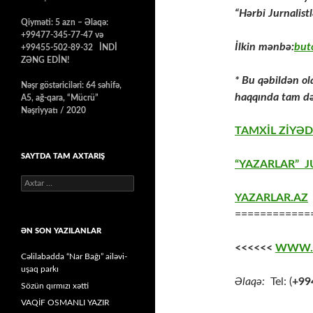
“Hərbi Jurnalistl
Qiyməti: 5 azn – Əlaqə:
+99477-345-77-47 və
İlkin mənbə:
but
+99455-502-89-32 İNDİ
ZƏNG EDİN!
* Bu qəbildən ol
Nəşr göstəriciləri: 64 səhifə,
haqqında tam də
A5, ağ-qara, “Mücrü”
Nəşriyyatı / 2020
TAMXİL ZİYƏ
SAYTDA TAM AXTARIŞ
“YAZARLAR” J
Axtarış:
YAZARLAR.AZ
============
ƏN SON YAZILANLAR
<<<<<<
WWW.
Cəlilabadda “Nar Bağı” ailəvi-
uşaq parkı
Əlaqə:
Tel: (
+99
Sözün qırmızı xətti
VAQİF OSMANLI YAZIR