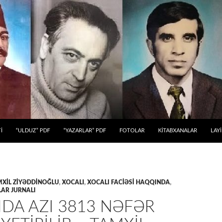
 KEÇ
İ
“ULDUZ” PDF
“YAZARLAR” PDF
FOTOLAR
KİTABXANALAR
LAY
MXIL ZİYƏDDİNOĞLU
,
XOCALI
,
XOCALI FACİƏSİ HAQQINDA
,
AR JURNALI
DA AZI 3813 NƏFƏR