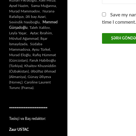
Rizvan Fikrətoğlu, Xəlil Mirzə,
Aysel Nazim, Səma Muğanna,
Murad Məmmədov, Nuranə
Save my nam
Rafailqızı, Əli bəy Azəri,
time I comment
Sevindik Nəsiboğlu,
Məmməd
Gürşadoğlu
, Taleh Xəlilov,
Leyla Yaşar, Aytac İbrahim,
Mövlud Ağamməd, İlqar
İsmayılzadə, Südabə
Məmmədova, Aysu Türkel,
Murad Eloğlu, Rafiq Hümmət
(Gürcüstan), Faruk Habiboğlu
(Türkiyə), Khaitov Khusniddin
(Özbəkistan), Əbülfəz Əhməd
(Almaniya), Günay Əliyeva
(Norveç). Caroline Laurent
Turunc (Fransa).
=====================
Təsisçi və Baş redaktor:
Zaur USTAC