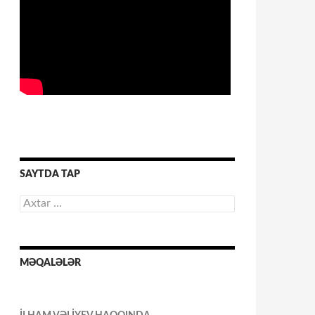
SAYTDA TAP
Axtarış:
MƏQALƏLƏR