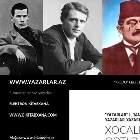
MÜHTƏVIYYATA
Axtar
WWW.YAZARLAR.AZ
“KREDO” QƏZET
"…yazarlar, ancaq yazarlar…"
ELEKTRON KİTABXANA
"YAZARLAR" J.
,
TA
WWW.E-KİTABXANA.COM
YAZARLAR
,
YAZARL
XOCALI
Mağaza-www.kitabevim.az