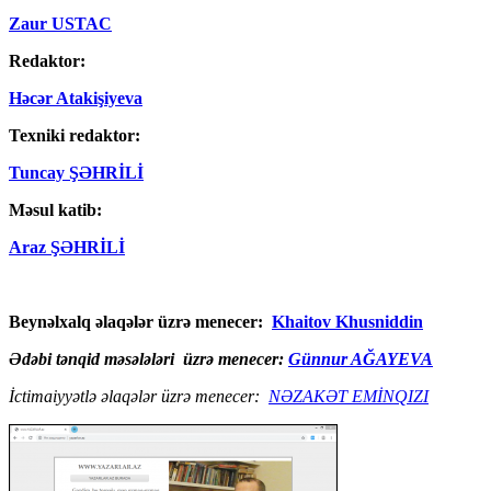
Zaur USTAC
Redaktor:
Həcər Atakişiyeva
Texniki redaktor:
Tuncay ŞƏHRİLİ
Məsul katib:
Araz ŞƏHRİLİ
Beynəlxalq əlaqələr üzrə menecer:
Khaitov Khusniddin
Ədəbi tənqid məsələləri üzrə menecer:
Günnur AĞAYEVA
İctimaiyyətlə əlaqələr üzrə menecer:
NƏZAKƏT EMİNQIZI