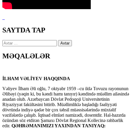
SAYTDA TAP
Axtarış:
MƏQALƏLƏR
İLHAM VƏLİYEV HAQQINDA
Vəliyev İlham Əli oğlu, 7 oktyabr 1959 –cu ildə Tovuzu rayonunun
Əlibəyi (yəqin ki, bu kəndi hamı tanıyır) kəndində müəllim ailəsində
anadan olub. Azərbaycan Dövlət Pedoqoji Universitetinin
Riyaziyyat fakültəsini bitirib. Müəllimliklə başladığı fəaliyyəti
dövründə indiyə qədər bir çox təhsil müəssisələrində müxtəlif
vəzifələrdə çalışıb. İqtisad elmləri namizədi, dosentdir. Hal-hazırda
özündən söz etdirən Şamaxı Dövlət Regional Kollecinə rəhbərlik
edir.
QƏHRƏMANIMIZI YAXINDAN TANIYAQ: