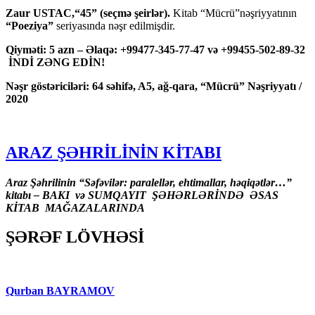
Zaur USTAC,“45” (seçmə şeirlər).
Kitab “Mücrü”nəşriyyatının
“Poeziya”
seriyasında nəşr edilmişdir.
Qiyməti: 5 azn – Əlaqə: +99477-345-77-47 və +99455-502-89-32
İNDİ ZƏNG EDİN!
Nəşr göstəriciləri: 64 səhifə, A5, ağ-qara, “Mücrü” Nəşriyyatı /
2020
ARAZ ŞƏHRİLİNİN KİTABI
Araz Şəhrilinin “Səfəvilər: paralellər, ehtimallar, həqiqətlər…”
kitabı – BAKI və SUMQAYIT ŞƏHƏRLƏRİNDƏ ƏSAS
KİTAB MAĞAZALARINDA
ŞƏRƏF LÖVHƏSİ
Qurban BAYRAMOV