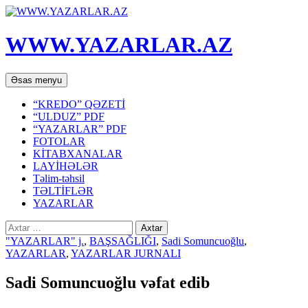
WWW.YAZARLAR.AZ
Axtar
Mühtəviyyata
Əsas menyu
keç
“KREDO” QƏZETİ
“ULDUZ” PDF
“YAZARLAR” PDF
FOTOLAR
KİTABXANALAR
LAYİHƏLƏR
Təlim-təhsil
TƏLTİFLƏR
YAZARLAR
Axtarış:
"YAZARLAR" j.
,
BAŞSAĞLIĞI
,
Sadi Somuncuoğlu
,
YAZARLAR
,
YAZARLAR JURNALI
Sadi Somuncuoğlu vəfat edib