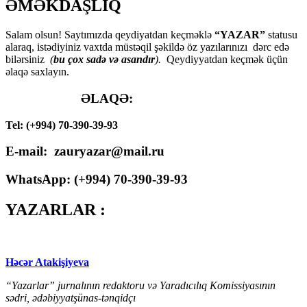
ƏMƏKDAŞLIQ
Salam olsun! Saytımızda qeydiyatdan keçməklə
“YAZAR”
statusu
alaraq, istədiyiniz vaxtda müstəqil şəkildə öz yazılarınızı dərc edə
bilərsiniz
(
bu çox sadə və asandır
).
Qeydiyyatdan keçmək üçün
əlaqə saxlayın.
ƏLAQƏ:
Tel: (+994) 70-390-39-93
E-mail: zauryazar@mail.ru
WhatsApp: (
+994
) 70-390-39-93
YAZARLAR :
Həcər Atakişiyeva
“Yazarlar” jurnalının redaktoru və Yaradıcılıq Komissiyasının
sədri, ədəbiyyatşünas-tənqidçı