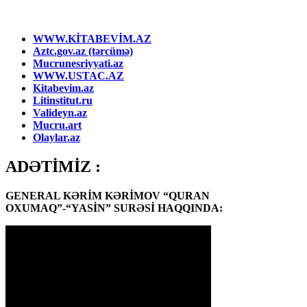
WWW.KİTABEVİM.AZ
Aztc.gov.az (tərcümə)
Mucrunesriyyati.az
WWW.USTAC.AZ
Kitabevim.az
Litinstitut.ru
Valideyn.az
Mucru.art
Olaylar.az
ADƏTİMİZ :
GENERAL KƏRİM KƏRİMOV “QURAN
OXUMAQ”-“YASİN” SURƏSİ HAQQINDA: