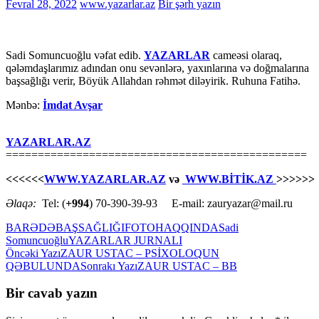
Fevral 28, 2022
www.yazarlar.az
Bir şərh yazın
Sadi Somuncuoğlu vəfat edib.
YAZARLAR
cameəsi olaraq,
qələmdaşlarımız adından onu sevənlərə, yaxınlarına və doğmalarına
başsağlığı verir, Böyük Allahdan rəhmət diləyirik. Ruhuna Fatihə.
Mənbə:
İmdat Avşar
YAZARLAR.AZ
===============================================
<<<<<<
WWW.YAZARLAR.AZ
və
WWW.BİTİK.AZ
>>>>>>
Əlaqə:
Tel: (
+994
) 70-390-39-93 E-mail: zauryazar@mail.ru
BARƏDƏ
BAŞSAĞLIĞI
FOTO
HAQQINDA
Sadi
Somuncuoğlu
YAZARLAR JURNALI
Yazılar
Öncəki Yazı
ZAUR USTAC – PSİXOLOQUN
QƏBULUNDA
Sonrakı Yazı
ZAUR USTAC – BB
üzrə
naviqasiya
Bir cavab yazın