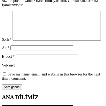
Sizin e-poçt ünvanınız dərc edilməyəcəkdir.
Gərəkli sahələr
*
ilə
işarələnmişdir
Şərh
*
Ad
*
E-poçt
*
Veb sayt
Save my name, email, and website in this browser for the next
time I comment.
ANA DİLİMİZ