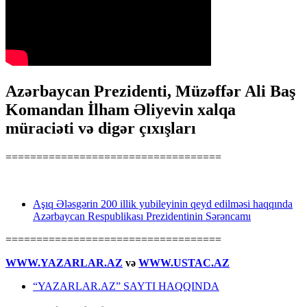
Azərbaycan Prezidenti, Müzəffər Ali Baş
Komandan İlham Əliyevin xalqa
müraciəti və digər çıxışları
===================================
Aşıq Ələsgərin 200 illik yubileyinin qeyd edilməsi haqqında
Azərbaycan Respublikası Prezidentinin Sərəncamı
===================================
WWW.YAZARLAR.AZ
və
WWW.USTAC.AZ
“YAZARLAR.AZ” SAYTI HAQQINDA