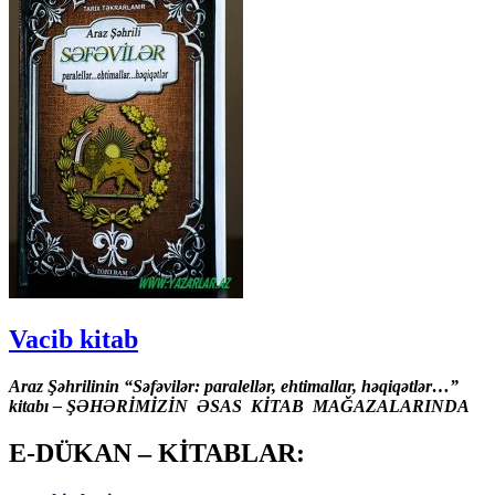
Vacib kitab
Araz Şəhrilinin “Səfəvilər: paralellər, ehtimallar, həqiqətlər…”
kitabı – ŞƏHƏRİMİZİN ƏSAS KİTAB MAĞAZALARINDA
E-DÜKAN – KİTABLAR: