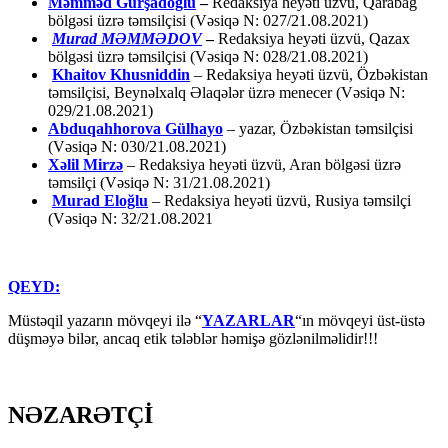
Məmməd Gürşadoğlu
–
Redaksiya heyəti üzvü, Qarabağ
bölgəsi üzrə təmsilçisi (Vəsiqə N: 027/21.08.2021)
Murad MƏMMƏDOV
–
Redaksiya heyəti üzvü, Qazax
bölgəsi üzrə təmsilçisi (Vəsiqə N: 028/21.08.2021)
Khaitov Khusniddin
– Redaksiya heyəti üzvü, Özbəkistan
təmsilçisi, Beynəlxalq Əlaqələr üzrə menecer (Vəsiqə N:
029/21.08.2021)
Abduqahhorova Gülhayo
– yazar, Özbəkistan təmsilçisi
(Vəsiqə N: 030/21.08.2021)
Xəlil Mirzə
– Redaksiya heyəti üzvü, Aran bölgəsi üzrə
təmsilçi (Vəsiqə N: 31/21.08.2021)
Murad Eloğlu
– Redaksiya heyəti üzvü, Rusiya təmsilçi
(Vəsiqə N: 32/21.08.2021
QEYD:
Müstəqil yazarın mövqeyi ilə “
YAZARLAR
“ın mövqeyi üst-üstə
düşməyə bilər, ancaq etik tələblər həmişə gözlənilməlidir!!!
NƏZARƏTÇİ