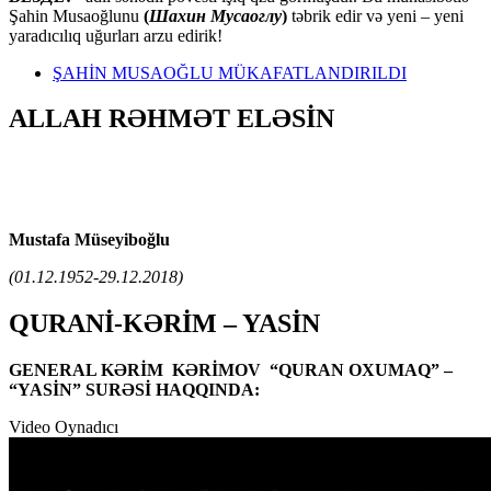
Şahin Musaoğlunu
(
Шахин Мусаоглу
)
təbrik edir və yeni – yeni
yaradıcılıq uğurları arzu edirik!
ŞAHİN MUSAOĞLU MÜKAFATLANDIRILDI
ALLAH RƏHMƏT ELƏSİN
Mustafa Müseyiboğlu
(01.12.1952-29.12.2018)
QURANİ-KƏRİM – YASİN
GENERAL KƏRİM KƏRİMOV “QURAN OXUMAQ” –
“YASİN” SURƏSİ HAQQINDA:
Video Oynadıcı