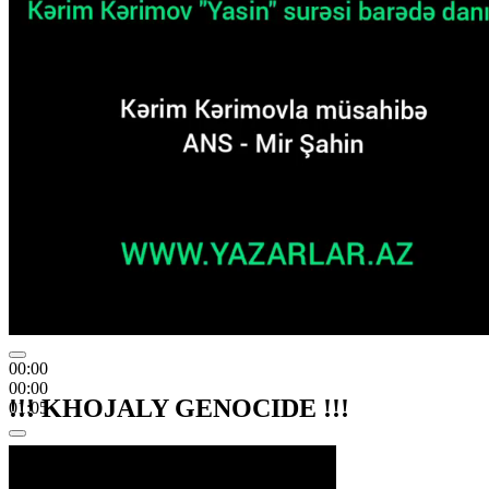
00:00
00:00
!!! KHOJALY GENOCIDE !!!
01:05