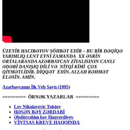
ÜZEYİR HACIBƏYOV SÖHBƏT EDİR – BU BİR DƏQİQƏ
YARIMLIQ LENT EYNİ ZAMANDA XX ƏSRİN
ORTALARANDA AZƏRBAYCAN ZİYALISININ CANLI
ƏDƏBİ DANIŞIQ DİLİ VƏ NİTQİ KİMİ ÇOX
QİYMƏTLİDİR. DİQQƏT EDİN. ALLAH RƏHMƏT
ELƏSİN. AMİN.
Azərbaycanın İlk Veb Saytı (1995)
========= ÖRNƏK YAZARLAR =========
Lev Nikolayeviç Tolstoy
HƏSƏN BƏY ZƏRDABİ
Əbdürrəhim bəy Haqverdiyev
VİNTSAS KREVE HAQQINDA