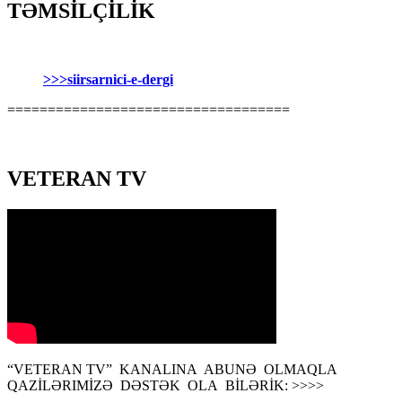
TƏMSİLÇİLİK
>>>siirsarnici-e-dergi
===================================
VETERAN TV
“VETERAN TV” KANALINA ABUNƏ OLMAQLA
QAZİLƏRIMİZƏ DƏSTƏK OLA BİLƏRİK: >>>>