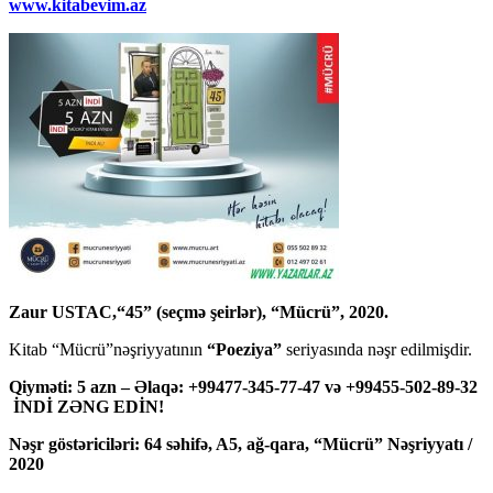
www.kitabevim.az
Zaur USTAC,“45” (seçmə şeirlər), “Mücrü”, 2020.
Kitab “Mücrü”nəşriyyatının
“Poeziya”
seriyasında nəşr edilmişdir.
Qiyməti: 5 azn – Əlaqə: +99477-345-77-47 və +99455-502-89-32
İNDİ ZƏNG EDİN!
Nəşr göstəriciləri: 64 səhifə, A5, ağ-qara, “Mücrü” Nəşriyyatı /
2020