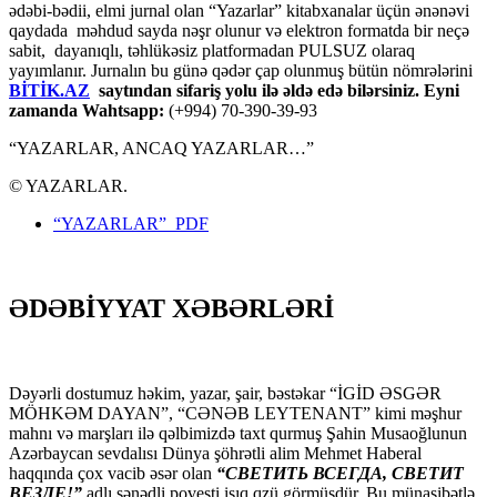
ədəbi-bədii, elmi jurnal olan “Yazarlar” kitabxanalar üçün ənənəvi
qaydada məhdud sayda nəşr olunur və elektron formatda bir neçə
sabit, dayanıqlı, təhlükəsiz platformadan PULSUZ olaraq
yayımlanır. Jurnalın bu günə qədər çap olunmuş bütün nömrələrini
BİTİK.AZ
saytından sifariş yolu ilə əldə edə bilərsiniz. Eyni
zamanda Wahtsapp:
(+994) 70-390-39-93
“YAZARLAR, ANCAQ YAZARLAR…”
© YAZARLAR.
“YAZARLAR” PDF
ƏDƏBİYYAT XƏBƏRLƏRİ
Dəyərli dostumuz həkim, yazar, şair, bəstəkar “İGİD ƏSGƏR
MÖHKƏM DAYAN”, “CƏNƏB LEYTENANT” kimi məşhur
mahnı və marşları ilə qəlbimizdə taxt qurmuş Şahin Musaoğlunun
Azərbaycan sevdalısı Dünya şöhrətli alim Mehmet Haberal
haqqında çox vacib əsər olan
“СВЕТИТЬ ВСЕГДА, СВЕТИТ
ВЕЗДЕ!”
adlı sənədli povesti işıq qzü görmüşdür. Bu münasibətlə