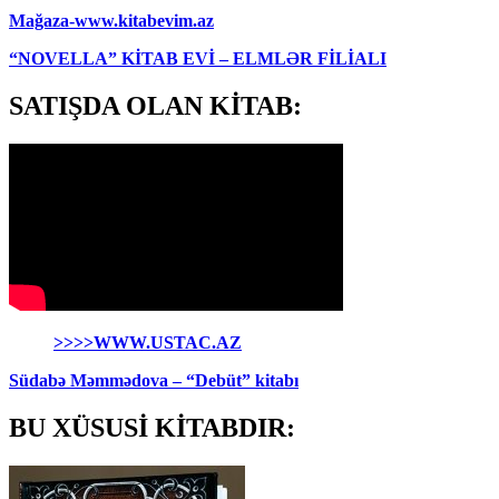
Mağaza-www.kitabevim.az
“NOVELLA” KİTAB EVİ – ELMLƏR FİLİALI
SATIŞDA OLAN KİTAB:
>>>>WWW.USTAC.AZ
Südabə Məmmədova – “Debüt” kitabı
BU XÜSUSİ KİTABDIR: