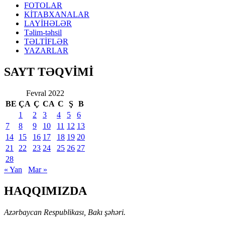
FOTOLAR
KİTABXANALAR
LAYİHƏLƏR
Təlim-təhsil
TƏLTİFLƏR
YAZARLAR
SAYT TƏQVİMİ
Fevral 2022
BE
ÇA
Ç
CA
C
Ş
B
1
2
3
4
5
6
7
8
9
10
11
12
13
14
15
16
17
18
19
20
21
22
23
24
25
26
27
28
« Yan
Mar »
HAQQIMIZDA
Azərbaycan Respublikası, Bakı şəhəri.