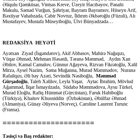
Əliqulu Qəmküsar, Vintsas Kreve, Üzeyir Hacıbəyov, Pənahi
Makulu, Səməd Vurğun, Şəhriyar, Bayram Bayramov, Hüseyn Arif,
Bəxtiyar Vahabzadə, Cabir Novruz, İldırım Əkbəroğlu (Füzuli), Alı
Mustafayev, Mustafa Müseyiboğlu, Ülvi Bünyadzadə…
REDAKSİYA HEYƏTİ
Ayətxan Ziyad (İsgəndərov), Akif Abbasov, Mahirə Nağıqızı,
Vüqar Əhməd, Mehman Həsənli, Təranə Məmməd, Aydın Xan
Əbilov, Kamal Camalov, Günnur Ağayeva, Rizvan Fikrətoğlu, Xəlil
Mirzə, Aysel Nazim, Səma Muğanna, Murad Məmmədov, Nuranə
Rafailqızı, Əli bəy Azəri, Sevindik Nəsiboğlu,
Məmməd
Gürşadoğlu
, Taleh Xəlilov, Leyla Yaşar, Aytac İbrahim, Mövlud
Ağamməd, İlqar İsmayılzadə, Südabə Məmmədova, Aysu Türkel,
Murad Eloğlu, Rafiq Hümmət (Gürcüstan), Faruk Habiboğlu
(Türkiyə), Khaitov Khusniddin (Özbəkistan), Əbülfəz Əhməd
(Almaniya), Günay Əliyeva (Norveç). Caroline Laurent Turunc
(Fransa).
=====================
Təsisçi və Baş redaktor: