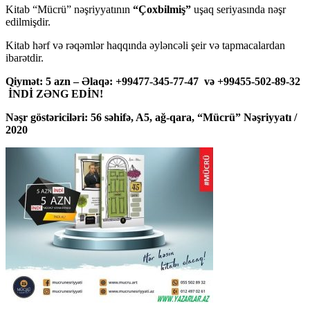
Kitab “Mücrü” nəşriyyatının
“Çoxbilmiş”
uşaq seriyasında nəşr
edilmişdir.
Kitab hərf və rəqəmlər haqqında əyləncəli şeir və tapmacalardan
ibarətdir.
Qiymət: 5 azn – Əlaqə: +99477-345-77-47 və +99455-502-89-32
İNDİ ZƏNG EDİN!
Nəşr göstəriciləri: 56 səhifə, A5, ağ-qara, “Mücrü” Nəşriyyatı /
2020