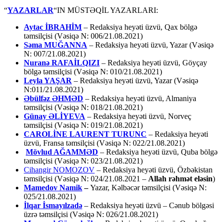
“
YAZARLAR
“IN MÜSTƏQİL YAZARLARI:
Aytac İBRAHİM
– Redaksiya heyəti üzvü, Qax bölgə
təmsilçisi (Vəsiqə N: 006/21.08.2021)
Səma MUĞANNA
– Redaksiya heyəti üzvü, Yazar (Vəsiqə
N: 007/21.08.2021)
Nuranə RAFAİLQIZI
– Redaksiya heyəti üzvü, Göyçay
bölgə təmsilçisi (Vəsiqə N: 010/21.08.2021)
Leyla YAŞAR
– Redaksiya heyəti üzvü, Yazar (Vəsiqə
N:011/21.08.2021)
Əbülfəz ƏHMƏD
– Redaksiya heyəti üzvü, Almaniya
təmsilçisi (Vəsiqə N: 018/21.08.2021)
Günay ƏLİYEVA
– Redaksiya heyəti üzvü, Norveç
təmsilçisi (Vəsiqə N: 019/21.08.2021)
CAROLİNE LAURENT TURUNC
– Redaksiya heyəti
üzvü, Fransa təmsilçisi (Vəsiqə N: 022/21.08.2021)
Mövlud AĞAMMƏD
– Redaksiya heyəti üzvü, Quba bölgə
təmsilçisi (Vəsiqə N: 023/21.08.2021)
Cihangir NOMOZOV
– Redaksiya heyəti üzvü, Özbəkistan
təmsilçisi (Vəsiqə N: 024/21.08.2021 –
Allah rəhmət eləsin
)
Mamedov Namik
–
Yazar, Kəlbəcər təmsilçisi (Vəsiqə N:
025/21.08.2021)
İlqar İsmayılzadə
–
Redaksiya heyəti üzvü – Cənub bölgəsi
üzrə təmsilçisi (Vəsiqə N: 026/21.08.2021)