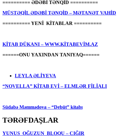
========== ƏDƏBİ TƏNQİD ==========
MÜSTƏQİL ƏDƏBİ TƏNQİD – MƏTANƏT VAHİD
========== YENİ KİTABLAR ==========
KİTAB DÜKANI – WWW.KİTABEVİM.AZ
======ONU YAXINDAN TANIYAQ======
LEYLA ƏLİYEVA
“NOVELLA” KİTAB EVİ – ELMLƏR FİLİALI
Südabə Məmmədova – “Debüt” kitabı
TƏRƏFDAŞLAR
YUNUS OĞUZUN BLOQU – CIĞIR