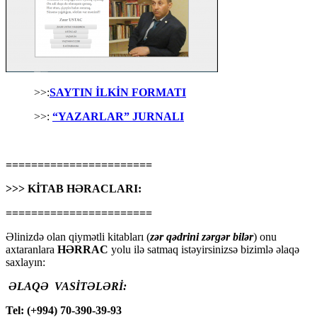
>>:
SAYTIN İLKİN FORMATI
>>:
“YAZARLAR” JURNALI
=======================
>>> KİTAB HƏRACLARI:
=======================
Əlinizdə olan qiymətli kitabları (
zər qədrini zərgər bilər
) onu
axtaranlara
HƏRRAC
yolu ilə satmaq istəyirsinizsə bizimlə əlaqə
saxlayın:
ƏLAQƏ VASİTƏLƏRİ:
Tel: (+994) 70-390-39-93