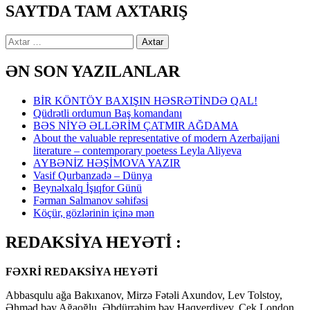
SAYTDA TAM AXTARIŞ
Axtarış:
ƏN SON YAZILANLAR
BİR KÖNTÖY BAXIŞIN HƏSRƏTİNDƏ QAL!
Qüdrətli ordumun Baş komandanı
BƏS NİYƏ ƏLLƏRİM ÇATMIR AĞDAMA
About the valuable representative of modern Azerbaijani
literature – contemporary poetess Leyla Aliyeva
AYBƏNİZ HƏŞİMOVA YAZIR
Vasif Qurbanzadə – Dünya
Beynəlxalq İşıqfor Günü
Fərman Salmanov səhifəsi
Köçür, gözlərinin içinə mən
REDAKSİYA HEYƏTİ :
FƏXRİ REDAKSİYA HEYƏTİ
Abbasqulu ağa Bakıxanov, Mirzə Fətəli Axundov, Lev Tolstoy,
Əhməd bəy Ağaoğlu, Əbdürrəhim bəy Haqverdiyev, Cek London,