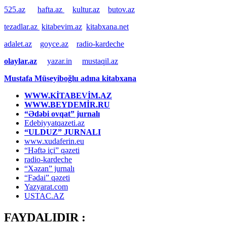
525.az
hafta.az
kultur.az
butov.az
tezadlar.az
kitabevim.az
kitabxana.net
adalet.az
goyce.az
radio-kardeche
olaylar.az
yazar.in
mustaqil.az
Mustafa Müseyiboğlu adına kitabxana
WWW.KİTABEVİM.AZ
WWW.BEYDEMİR.RU
“Ədəbi ovqat” jurnalı
Edebiyyatqazeti.az
“ULDUZ” JURNALI
www.xudaferin.eu
“Həftə içi” qəzeti
radio-kardeche
“Xəzan” jurnalı
“Fədai” qəzeti
Yazyarat.com
USTAC.AZ
FAYDALIDIR :