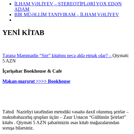
İLHAM VƏLİYEV – STEREOTİPLƏRİ YOX EDƏN
ADAM
BİR MÜƏLLİM TANIYIRAM – İLHAM VƏLİYEV
YENİ KİTAB
Təranə Məmmədin “Sirr” kitabını necə əldə etmək olar? –
Qiyməti:
5 AZN
İçərişəhər Bookhouse & Cafe
Məkan-marşrut >>>> Bookhouse
Təhsil Nazirliyi tərəfindən metodiki vəsaitə daxil olunmuş şeirlər –
məktəbəhazırlıq qrupları üçün – Zaur Ustacın “Güllünün Şeirləri”
kitabı . Qiyməti 5 AZN şəhərimizin əsas kitab mağazalarından
soruşa bilərsiniz.