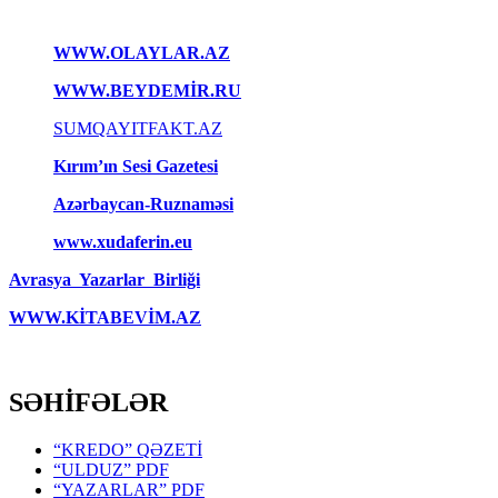
WWW.OLAYLAR.AZ
WWW.BEYDEMİR.RU
SUMQAYITFAKT.AZ
Kırım’ın Sesi Gazetesi
Azərbaycan-Ruznaməsi
www.xudaferin.eu
Avrasya Yazarlar Birliği
WWW.KİTABEVİM.AZ
SƏHİFƏLƏR
“KREDO” QƏZETİ
“ULDUZ” PDF
“YAZARLAR” PDF