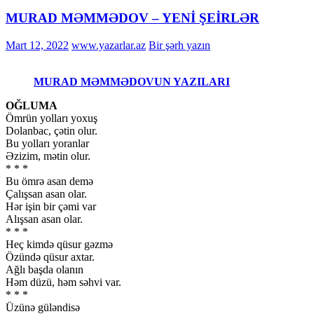
MURAD MƏMMƏDOV – YENİ ŞEİRLƏR
Mart 12, 2022
www.yazarlar.az
Bir şərh yazın
MURAD MƏMMƏDOVUN YAZILARI
OĞLUMA
Ömrün yolları yoxuş
Dolanbac, çətin olur.
Bu yolları yoranlar
Əzizim, mətin olur.
* * *
Bu ömrə asan demə
Çalışsan asan olar.
Hər işin bir çəmi var
Alışsan asan olar.
* * *
Heç kimdə qüsur gəzmə
Özündə qüsur axtar.
Ağlı başda olanın
Həm düzü, həm səhvi var.
* * *
Üzünə güləndisə