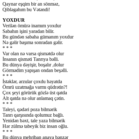
Qaynar eşqim bir an sönməz,
Qibləgahım bu Vətəndi!
YOXDUR
Verilən ömürə inamım yoxdur
Sabahın işini yaradan bilir.
Bu gündən sabaha gümanım yoxdur
Nə gəlir başıma sonradan gəlir.
* * *
Var olan nə varsa qismətdə olur
İnsanın qisməti Tanrıya bəlli.
Bu dünya dəyişir, boşalır ,dolur
Görmədim yapışan ondan beşəlli.
* * *
İstəklər, arzular çoxdu həyatda
Ömrü uzatmağa varmı qüdrətin?!
Çox şeyi görürük gözlə üst qatda
Alt qatda nə olur anlamaq çətin.
* * *
Taleyi, qədəri poza bilmərik
Tanrı qarşısında qolumuz bağlı.
Yenidən bəxt, tale yaza bilmərik
Hər zülmə tabeyik biz insan oğlu.
* * *
Bu dünya mehriban anaya bənzər