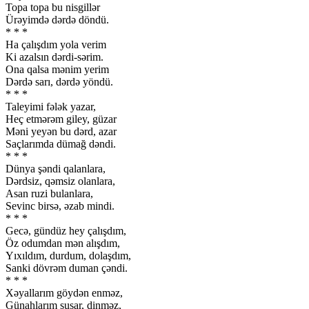
Topa topa bu nisgillər
Ürəyimdə dərdə döndü.
* * *
Ha çalışdım yola verim
Ki azalsın dərdi-sərim.
Ona qalsa mənim yerim
Dərdə sarı, dərdə yöndü.
* * *
Taleyimi fələk yazar,
Heç etmərəm giley, güzar
Məni yeyən bu dərd, azar
Saçlarımda dümağ dəndi.
* * *
Dünya şəndi qalanlara,
Dərdsiz, qəmsiz olanlara,
Asan ruzi bulanlara,
Sevinc birsə, əzab mindi.
* * *
Gecə, gündüz hey çalışdım,
Öz odumdan mən alışdım,
Yıxıldım, durdum, dolaşdım,
Sanki dövrəm duman çəndi.
* * *
Xəyallarım göydən enməz,
Günahlarım susar, dinməz,