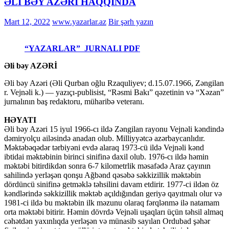
ƏLİ BƏY AZƏRİ HAQQINDA
Mart 12, 2022
www.yazarlar.az
Bir şərh yazın
“YAZARLAR” JURNALI PDF
Əli bəy AZƏRİ
Əli bəy Azəri (Əli Qurban oğlu Rzaquliyev; d.15.07.1966, Zəngilan
r. Vejnəli k.) — yazıçı-publisist, “Rəsmi Bakı” qəzetinin və “Xəzan”
jurnalının baş redaktoru, müharibə veteranı.
HƏYATI
Əli bəy Azəri 15 iyul 1966-cı ildə Zəngilan rayonu Vejnəli kəndində
dəmiryolçu ailəsində anadan olub. Milliyyətcə azərbaycanlıdır.
Məktəbəqədər tərbiyəni evdə alaraq 1973-cü ildə Vejnəli kənd
ibtidai məktəbinin birinci sinifinə daxil olub. 1976-cı ildə həmin
məktəbi bitirdikdən sonra 6-7 kilometrlik məsafədə Araz çayının
sahilində yerləşən qonşu Ağbənd qəsəbə səkkizillik məktəbin
dördüncü sinifinə getməklə təhsilini davam etdirir. 1977-ci ildən öz
kəndlərində səkkizillik məktəb açıldığından geriyə qayıtmalı olur və
1981-ci ildə bu məktəbin ilk məzunu olaraq fərqlənmə ilə natamam
orta məktəbi bitirir. Həmin dövrdə Vejnəli uşaqları üçün təhsil almaq
cəhətdən yaxınlıqda yerləşən və münasib sayılan Ordubad şəhər