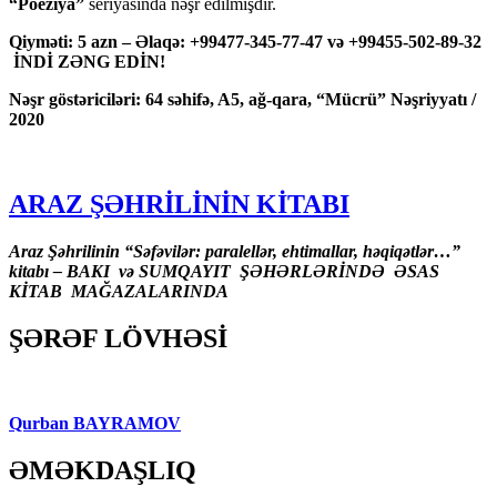
“Poeziya”
seriyasında nəşr edilmişdir.
Qiyməti: 5 azn – Əlaqə: +99477-345-77-47 və +99455-502-89-32
İNDİ ZƏNG EDİN!
Nəşr göstəriciləri: 64 səhifə, A5, ağ-qara, “Mücrü” Nəşriyyatı /
2020
ARAZ ŞƏHRİLİNİN KİTABI
Araz Şəhrilinin “Səfəvilər: paralellər, ehtimallar, həqiqətlər…”
kitabı – BAKI və SUMQAYIT ŞƏHƏRLƏRİNDƏ ƏSAS
KİTAB MAĞAZALARINDA
ŞƏRƏF LÖVHƏSİ
Qurban BAYRAMOV
ƏMƏKDAŞLIQ