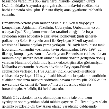
bazasında yaradılmış 865 saylı hərbi hissədə (Zəngilan Ərazi
Özünümüdafiə Alayında) qərargah rəisinin müavini vəzifəsində
hərbi xidmətdə olmuşdur. Bir sıra döyüş əməliyyatlarına rəhbərlik
etmişdir.
Ermənistan-Azərbaycan müharibəsinin 1993-cü il yay-payız
kompaniyası Ağdamın, Füzulinin, Cəbrayılın, Qubadlının və ən
nəhayət Qızıl Zəngilanın ermənilər tərəfindən işğalı ilə başa
çatdıqdan sonra Müdafiə Naziri əvəzi polkovnik (indi general-
polkovnik) Səfər Əbiyevin əmri ilə Beyləqan-Füzuli rayonları
ərazisində Haramı deyilən yerdə yerləşən 181 saylı hərbi hissə tank
taborunun komandiri vəzifəsinə təyin olunmuşdur. 1993-1994-cü
illər qış kompaniyası zamanı Azərbaycan-Ermənistan cəbhəsində ən
mühüm döyüşlərdən hesab olunan və müharibənin gedişində dönüş
yaradan Haramı döyüşlərində iştirak edərək şücaətlər göstərmişdir.
Müharibə veteranıdır. Atəşkəs dövründə Beyləqan-Füzuli
cəbhəsində yerləşən 181 və Xanlar (indiki Göygöl)-Kəlbəcər
cəbhəsində yerləşən 172 saylı hərbi hissələrdə briqada komandirinin
silahlandırma üzrə müavini xidmətini davam etdirmişdir. 2002-ci ilin
noyabrında öz xahişi ilə “mayor” hərbi rütbəsində ehtiyata
buraxılmışdır. Ailəlidir, iki övlad atasıdır.
Silahlı Qüvvələrdən tərxis olunduqdan sonra tale onu uzun
ayrılıqdan sonra yenidən ədəbi mühitə qaytarır. Əli Rzaquliyev silahı
qələmlə əvəzləyib Əli bəy Azəri olaraq yaradıcılıq cəbhəsində