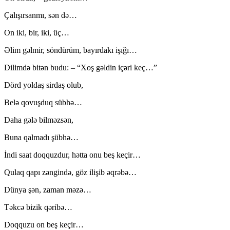
Çalışırsanmı, sən də…
On iki, bir, iki, üç…
Əlim gəlmir, söndürüm, bayırdakı işığı…
Dilimdə bitən budu: – “Xoş gəldin içəri keç…”
Dörd yoldaş sirdaş olub,
Belə qovuşduq sübhə…
Daha gələ bilməzsən,
Buna qalmadı şübhə…
İndi saat doqquzdur, hətta onu beş keçir…
Qulaq qapı zəngində, göz ilişib əqrəbə…
Dünya şən, zaman məzə…
Təkcə bizik qəribə…
Doqquzu on beş keçir…