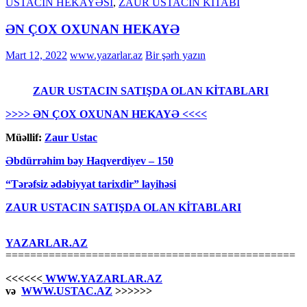
USTACIN HEKAYƏSİ
,
ZAUR USTACIN KİTABI
ƏN ÇOX OXUNAN HEKAYƏ
Mart 12, 2022
www.yazarlar.az
Bir şərh yazın
ZAUR USTACIN SATIŞDA OLAN KİTABLARI
>>>> ƏN ÇOX OXUNAN HEKAYƏ <<<<
Müəllif:
Zaur Ustac
Əbdürrəhim bəy Haqverdiyev – 150
“Tərəfsiz ədəbiyyat tarixdir” layihəsi
ZAUR USTACIN SATIŞDA OLAN KİTABLARI
YAZARLAR.AZ
===============================================
<<<<<<
WWW.YAZARLAR.AZ
və
WWW.USTAC.AZ
>>>>>>