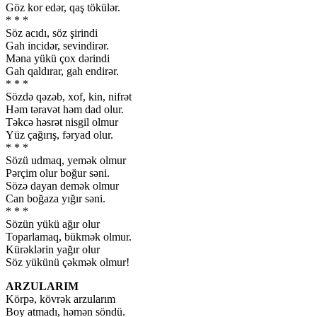
Göz kor edər, qaş tökülər.
* * *
Söz acıdı, söz şirindi
Gah incidər, sevindirər.
Məna yükü çox dərindi
Gah qaldırar, gah endirər.
* * *
Sözdə qəzəb, xof, kin, nifrət
Həm təravət həm dad olur.
Təkcə həsrət nisgil olmur
Yüz çağırış, fəryad olur.
* * *
Sözü udmaq, yemək olmur
Pərçim olur boğur səni.
Sözə dayan demək olmur
Can boğaza yığır səni.
* * *
Sözün yükü ağır olur
Toparlamaq, bükmək olmur.
Kürəklərin yağır olur
Söz yükünü çəkmək olmur!
ARZULARIM
Körpə, kövrək arzularım
Boy atmadı, həmən söndü.