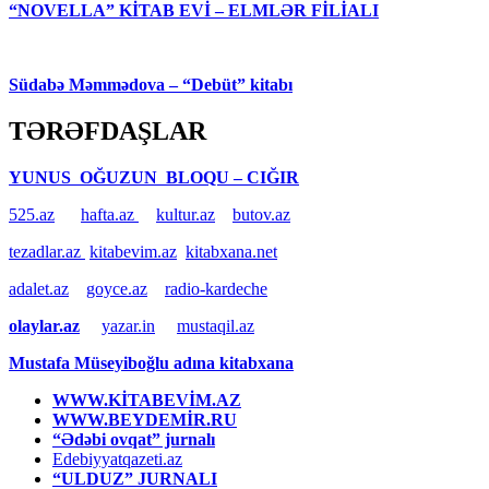
“NOVELLA” KİTAB EVİ – ELMLƏR FİLİALI
Südabə Məmmədova – “Debüt” kitabı
TƏRƏFDAŞLAR
YUNUS OĞUZUN BLOQU – CIĞIR
525.az
hafta.az
kultur.az
butov.az
tezadlar.az
kitabevim.az
kitabxana.net
adalet.az
goyce.az
radio-kardeche
olaylar.az
yazar.in
mustaqil.az
Mustafa Müseyiboğlu adına kitabxana
WWW.KİTABEVİM.AZ
WWW.BEYDEMİR.RU
“Ədəbi ovqat” jurnalı
Edebiyyatqazeti.az
“ULDUZ” JURNALI