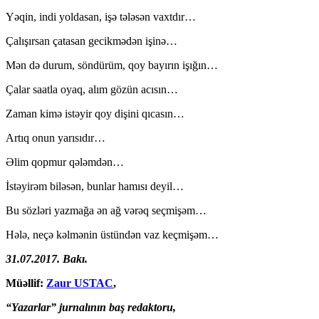
Yəqin, indi yoldasan, işə tələsən vaxtdır…
Çalışırsan çatasan gecikmədən işinə…
Mən də durum, söndürüm, qoy bayırın işığın…
Çalar saatla oyaq, alım gözün acısın…
Zaman kimə istəyir qoy dişini qıcasın…
Artıq onun yarısıdır…
Əlim qopmur qələmdən…
İstəyirəm biləsən, bunlar hamısı deyil…
Bu sözləri yazmağa ən ağ vərəq seçmişəm…
Hələ, neçə kəlmənin üstündən vaz keçmişəm…
31.07.2017. Bakı.
Müəllif:
Zaur USTAC
,
“Yazarlar” jurnalının baş redaktoru,