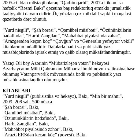
2005-ci ildən müstəqil olaraq “Qərbin qərbi”, 2007-ci ildən isə
həftəlik “Rəsmi Bakı” qəzetinə baş redaktorluq etməklə jurnalistlik
fəaliyyətini davam etdirir. Üç yüzdən çox müxtəlif səpkili məqaləsi
qəzetlərdə dərc olunub.
“Yurd nisgili”, “Şah bərəsi”, “Qəmlibel müsibəti”, “Özününkülərin
hədəfində”, “Hərbi Zəngilan”, “Məhəbbət piyaləsində zəhər”,
“Arazgersdən keçən köç” “Çovğun” və “Generalın yefreytor vəkili”
kitablarının müəllifidir. Dəfələrlə bədii və publisistik yazı
müsabiqələrində iştirak etmiş və qalib olaraq mükafatlandırılmışdır.
Yazıçı Əli bəy Azərinin “Mübarizləşən vətən” hekayəsi
Azərbaycanın Milli Qəhrəmanı Mübariz İbrahimovun xatirəsinə həsr
olunmuş Vətənpərvərlik mövzusunda bədii və publisistik yazı
müsabiqəsinə təqdim olunmuşdur.
KİTABLARI
“Yurd nisgili” (publisistika və hekayə), Bakı, “Min bir mahnı”,
2009. 208 səh. 500 nüsxə.
“Şah bərəsi”, Bakı,
“Qəmlibel müsibəti”, Bakı,
“Özününkülərin hədəfində”, Bakı,
“Hərbi Zəngilan”, Bakı,
“Məhəbbət piyaləsində zəhər”, Bakı,
“ArazGERSdən keçən köç” (povest). Bakı,