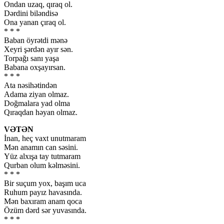
Ondan uzaq, qıraq ol.
Dərdini biləndisə
Ona yanan çıraq ol.
* * *
Baban öyrətdi mənə
Xeyri şərdən ayır sən.
Torpağı sanı yaşa
Babana oxşayırsan.
* * *
Ata nəsihətindən
Adama ziyan olmaz.
Doğmalara yad olma
Qıraqdan həyan olmaz.
VƏTƏN
İnan, heç vaxt unutmaram
Mən anamın can səsini.
Yüz alxışa tay tutmaram
Qurban olum kəlməsini.
* * *
Bir suçum yox, başım uca
Ruhum payız havasında.
Mən baxıram anam qoca
Özüm dərd sər yuvasında.
* * *