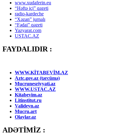
www.xudaferin.eu
“Həftə içi” qəzeti
radio-kardeche
“Xəzan” jurnalı
“Fədai” qəzeti
Yazyarat.com
USTAC.AZ
FAYDALIDIR :
WWW.KİTABEVİM.AZ
Aztc.gov.az (tərcümə)
Mucrunesriyyati.az
WWW.USTAC.AZ
Kitabevim.az
Litinstitut.ru
Valideyn.az
Mucru.art
Olaylar.az
ADƏTİMİZ :