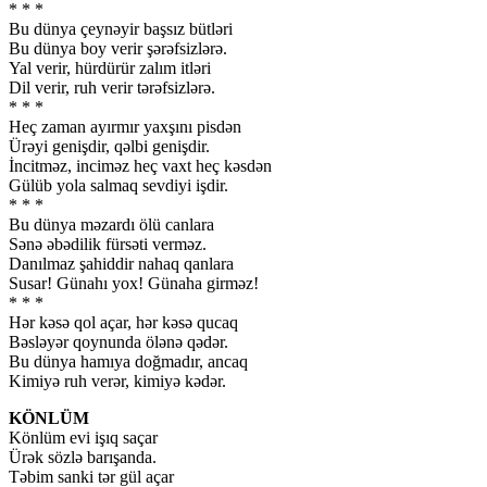
* * *
Bu dünya çeynəyir başsız bütləri
Bu dünya boy verir şərəfsizlərə.
Yal verir, hürdürür zalım itləri
Dil verir, ruh verir tərəfsizlərə.
* * *
Heç zaman ayırmır yaxşını pisdən
Ürəyi genişdir, qəlbi genişdir.
İncitməz, inciməz heç vaxt heç kəsdən
Gülüb yola salmaq sevdiyi işdir.
* * *
Bu dünya məzardı ölü canlara
Sənə əbədilik fürsəti verməz.
Danılmaz şahiddir nahaq qanlara
Susar! Günahı yox! Günaha girməz!
* * *
Hər kəsə qol açar, hər kəsə qucaq
Bəsləyər qoynunda ölənə qədər.
Bu dünya hamıya doğmadır, ancaq
Kimiyə ruh verər, kimiyə kədər.
KÖNLÜM
Könlüm evi işıq saçar
Ürək sözlə barışanda.
Təbim sanki tər gül açar