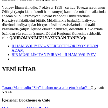
Vəliyev İlham Əli oğlu, 7 oktyabr 1959 –cu ildə Tovuzu rayonunun
Əlibəyi (yəqin ki, bu kəndi hamı tanıyır) kəndində müəllim ailəsində
anadan olub. Azərbaycan Dövlət Pedoqoji Universitetinin
Riyaziyyat fakültəsini bitirib. Müəllimliklə başladığı fəaliyyəti
dövründə indiyə qədər bir çox təhsil müəssisələrində müxtəlif
vəzifələrdə çalışıb. İqtisad elmləri namizədi, dosentdir. Hal-hazırda
özündən söz etdirən Şamaxı Dövlət Regional Kollecinə rəhbərlik
edir.
QƏHRƏMANIMIZI YAXINDAN TANIYAQ:
İLHAM VƏLİYEV – STEREOTİPLƏRİ YOX EDƏN
ADAM
BİR MÜƏLLİM TANIYIRAM – İLHAM VƏLİYEV
YENİ KİTAB
Təranə Məmmədin “Sirr” kitabını necə əldə etmək olar? –
Qiyməti:
5 AZN
İçərişəhər Bookhouse & Cafe