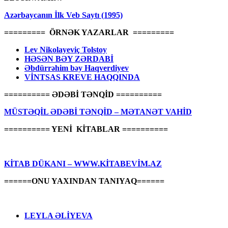
Azərbaycanın İlk Veb Saytı (1995)
========= ÖRNƏK YAZARLAR =========
Lev Nikolayeviç Tolstoy
HƏSƏN BƏY ZƏRDABİ
Əbdürrəhim bəy Haqverdiyev
VİNTSAS KREVE HAQQINDA
========== ƏDƏBİ TƏNQİD ==========
MÜSTƏQİL ƏDƏBİ TƏNQİD – MƏTANƏT VAHİD
========== YENİ KİTABLAR ==========
KİTAB DÜKANI – WWW.KİTABEVİM.AZ
======ONU YAXINDAN TANIYAQ======
LEYLA ƏLİYEVA