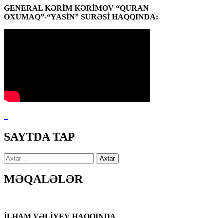
GENERAL KƏRİM KƏRİMOV “QURAN
OXUMAQ”-“YASİN” SURƏSİ HAQQINDA:
SAYTDA TAP
Axtarış:
MƏQALƏLƏR
İLHAM VƏLİYEV HAQQINDA