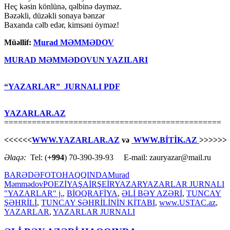
Heç kəsin könlünə, qəlbinə dəyməz.
Bəzəkli, düzəkli sonaya bənzər
Baxanda cəlb edər, kimsəni öyməz!
Müəllif:
Murad MƏMMƏDOV
MURAD MƏMMƏDOVUN YAZILARI
“YAZARLAR” JURNALI PDF
YAZARLAR.AZ
===============================================
<<<<<<
WWW.YAZARLAR.AZ
və
WWW.BİTİK.AZ
>>>>>>
Əlaqə:
Tel: (
+994
) 70-390-39-93 E-mail: zauryazar@mail.ru
BARƏDƏ
FOTO
HAQQINDA
Murad
Məmmədov
POEZİYA
ŞAİR
ŞEİR
YAZAR
YAZARLAR JURNALI
"YAZARLAR" j.
,
BİOQRAFİYA
,
ƏLİ BƏY AZƏRİ
,
TUNCAY
ŞƏHRİLİ
,
TUNCAY ŞƏHRİLİNİN KİTABI
,
www.USTAC.az
,
YAZARLAR
,
YAZARLAR JURNALI