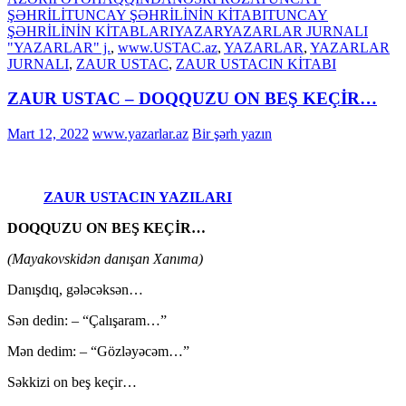
ŞƏHRİLİ
TUNCAY ŞƏHRİLİNİN KİTABI
TUNCAY
ŞƏHRİLİNİN KİTABLARI
YAZAR
YAZARLAR JURNALI
"YAZARLAR" j.
,
www.USTAC.az
,
YAZARLAR
,
YAZARLAR
JURNALI
,
ZAUR USTAC
,
ZAUR USTACIN KİTABI
ZAUR USTAC – DOQQUZU ON BEŞ KEÇİR…
Mart 12, 2022
www.yazarlar.az
Bir şərh yazın
ZAUR USTACIN YAZILARI
DOQQUZU ON BEŞ KEÇİR…
(Mayakovskidən danışan Xanıma)
Danışdıq, gələcəksən…
Sən dedin: – “Çalışaram…”
Mən dedim: – “Gözləyəcəm…”
Səkkizi on beş keçir…