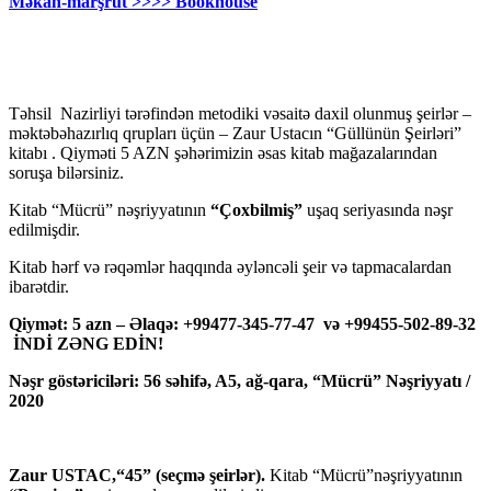
Məkan-marşrut >>>> Bookhouse
Təhsil Nazirliyi tərəfindən metodiki vəsaitə daxil olunmuş şeirlər –
məktəbəhazırlıq qrupları üçün – Zaur Ustacın “Güllünün Şeirləri”
kitabı . Qiyməti 5 AZN şəhərimizin əsas kitab mağazalarından
soruşa bilərsiniz.
Kitab “Mücrü” nəşriyyatının
“Çoxbilmiş”
uşaq seriyasında nəşr
edilmişdir.
Kitab hərf və rəqəmlər haqqında əyləncəli şeir və tapmacalardan
ibarətdir.
Qiymət: 5 azn – Əlaqə: +99477-345-77-47 və +99455-502-89-32
İNDİ ZƏNG EDİN!
Nəşr göstəriciləri: 56 səhifə, A5, ağ-qara, “Mücrü” Nəşriyyatı /
2020
Zaur USTAC,“45” (seçmə şeirlər).
Kitab “Mücrü”nəşriyyatının