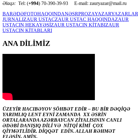
Əlaqə:
Tel: (
+994
) 70-390-39-93 E-mail: zauryazar@mail.ru
BARƏDƏ
FOTO
HAQQINDA
NƏSR
PROZA
YAZAR
YAZARLA
JURNALI
ZAUR USTAC
ZAUR USTAC HAQQINDA
ZAUR
USTACIN HEKAYƏSİ
ZAUR USTACIN KİTABI
ZAUR
USTACIN KİTABLARI
ANA DİLİMİZ
ÜZEYİR HACIBƏYOV SÖHBƏT EDİR – BU BİR DƏQİQƏ
YARIMLIQ LENT EYNİ ZAMANDA XX ƏSRİN
ORTALARANDA AZƏRBAYCAN ZİYALISININ CANLI
ƏDƏBİ DANIŞIQ DİLİ VƏ NİTQİ KİMİ ÇOX
QİYMƏTLİDİR. DİQQƏT EDİN. ALLAH RƏHMƏT
ELƏSİN. AMİN.