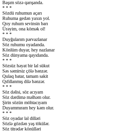
Başım sözə qarışanda.
* * *
Sözdü ruhumun açarı
Ruhuma gedən yaxın yol.
Qoy ruhum sevinsin barı
Ürəyim, ona kömək ol!
* * *
Duyğularım pərvazlanar
Söz ruhumu oyadanda.
Könlüm duyar, hey nazlanar
Söz dünyama qayıdanda.
* * *
Sözsüz həyat bir lal sükut
Səs səmirsiz çölə bənzər.
Qulaq batar, tamam sakit
Qıfıllanmış dilə bənzər.
* * *
Söz dəlisi, söz acıyam
Söz dərdimə məlhəm olur.
Şirin sözün möhtacıyam
Duyammıram hey kəm olur.
* * *
Söz oyadar lal dilləri
Sözlə gözdən yaş tökülər.
Söz titrədər könülləri