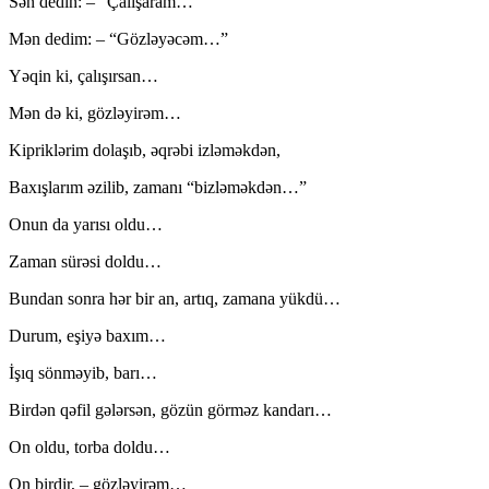
Sən dedin: – “Çalışaram…”
Mən dedim: – “Gözləyəcəm…”
Yəqin ki, çalışırsan…
Mən də ki, gözləyirəm…
Kipriklərim dolaşıb, əqrəbi izləməkdən,
Baxışlarım əzilib, zamanı “bizləməkdən…”
Onun da yarısı oldu…
Zaman sürəsi doldu…
Bundan sonra hər bir an, artıq, zamana yükdü…
Durum, eşiyə baxım…
İşıq sönməyib, barı…
Birdən qəfil gələrsən, gözün görməz kandarı…
On oldu, torba doldu…
On birdir, – gözləyirəm…