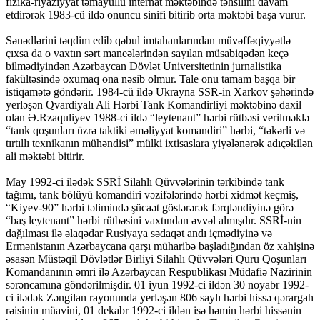
fizika-riyaziyyat təmayüllü internat məktəbində təhsilini davam
etdirərək 1983-cü ildə onuncu sinifi bitirib orta məktəbi başa vurur.
Sənədlərini təqdim edib qəbul imtahanlarından müvəffəqiyyətlə
çıxsa da o vaxtın sərt maneələrindən sayılan müsabiqədən keçə
bilmədiyindən Azərbaycan Dövlət Universitetinin jurnalistika
fakültəsində oxumaq ona nəsib olmur. Tale onu tamam başqa bir
istiqamətə göndərir. 1984-cü ildə Ukrayna SSR-in Xarkov şəhərində
yerləşən Qvardiyalı Ali Hərbi Tank Komandirliyi məktəbinə daxil
olan Ə.Rzaquliyev 1988-ci ildə “leytenant” hərbi rütbəsi verilməklə
“tank qoşunları üzrə taktiki əməliyyat komandiri” hərbi, “təkərli və
tırtıllı texnikanın mühəndisi” mülki ixtisaslara yiyələnərək adıçəkilən
ali məktəbi bitirir.
May 1992-ci ilədək SSRİ Silahlı Qüvvələrinin tərkibində tank
tağımı, tank bölüyü komandiri vəzifələrində hərbi xidmət keçmiş,
“Kiyev-90” hərbi təlimində şücaət göstərərək fərqləndiyinə görə
“baş leytenant” hərbi rütbəsini vaxtından əvvəl almışdır. SSRİ-nin
dağılması ilə əlaqədar Rusiyaya sədaqət andı içmədiyinə və
Ermənistanın Azərbaycana qarşı müharibə başladığından öz xahişinə
əsasən Müstəqil Dövlətlər Birliyi Silahlı Qüvvələri Quru Qoşunları
Komandanının əmri ilə Azərbaycan Respublikası Müdafiə Nazirinin
sərəncamına göndərilmişdir. 01 iyun 1992-ci ildən 30 noyabr 1992-
ci ilədək Zəngilan rayonunda yerləşən 806 saylı hərbi hissə qərargah
rəisinin müavini, 01 dekabr 1992-ci ildən isə həmin hərbi hissənin