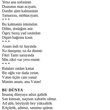
Yenə ana nəfəsinin
Duasının mən acıyam.
Dərdin alım kəlməsinin
Tamarzısı, möhtacıyam.
* * *
Bu kəlmənin istisindən
Dilim, dodağım əsir.
Ögey baxış yad səsindən
Dişim bağrımı kəsir.
* * *
Anam indi öz hayında
Nə danışmır, nə də dinmir.
Fikri Tanrı sarayında
Min zikri var yerə enmir.
* * *
Balaları ondan kənar
Bir oğlu var dada yetən.
Vətən üçün canı yanar
Mənim anam, ana Vətən!
BU DÜNYA
İnsanıq dünyaya adsız gəlirik
Sən kimsən, nəçisən xəbərin olmur.
Ad alıb, böyüyüb hey yüksəlirik
Köçürük, adımız, sanımız qalmır.