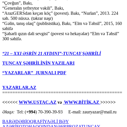
“Çovğun”, Bakı,
“Generalın yefreytor vəkili”, Bakı,
“ArazGERSdən keçən köç” (povest). Bakı, “Nurlan”, 2013. 224
səh. 500 nüsxə. (təkrar nəşr)
“Gəlin, tanış olaq” (publisistika), Bakı, “Elm və Təhsil”, 2015, 160
səhifə
“Şəhərli qızın dəli sevgisi” (povest və hekayələr) “Elm və Təhsil”
300 səhifə.
“21 – XXI ƏSRİN 21 AYDINI”-TUNCAY ŞƏHRİLİ
TUNCAY ŞƏHRİLİNİN YAZILARI
“YAZARLAR” JURNALI PDF
YAZARLAR.AZ
===============================================
<<<<<<
WWW.USTAC.AZ
və
WWW.BİTİK.AZ
>>>>>>
Əlaqə:
Tel: (
+994
) 70-390-39-93 E-mail: zauryazar@mail.ru
BARƏDƏ
BİOQRAFİYA
ƏLİ BƏY
AZƏRİ
FOTO
HAQQINDA
NƏSR
PROZA
TUNCAY