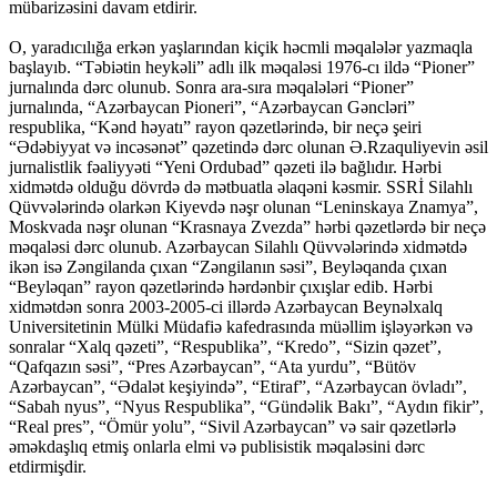
mübarizəsini davam etdirir.
O, yaradıcılığa erkən yaşlarından kiçik həcmli məqalələr yazmaqla
başlayıb. “Təbiətin heykəli” adlı ilk məqaləsi 1976-cı ildə “Pioner”
jurnalında dərc olunub. Sonra ara-sıra məqalələri “Pioner”
jurnalında, “Azərbaycan Pioneri”, “Azərbaycan Gəncləri”
respublika, “Kənd həyatı” rayon qəzetlərində, bir neçə şeiri
“Ədəbiyyat və incəsənət” qəzetində dərc olunan Ə.Rzaquliyevin əsil
jurnalistlik fəaliyyəti “Yeni Ordubad” qəzeti ilə bağlıdır. Hərbi
xidmətdə olduğu dövrdə də mətbuatla əlaqəni kəsmir. SSRİ Silahlı
Qüvvələrində olarkən Kiyevdə nəşr olunan “Leninskaya Znamya”,
Moskvada nəşr olunan “Krasnaya Zvezda” hərbi qəzetlərdə bir neçə
məqaləsi dərc olunub. Azərbaycan Silahlı Qüvvələrində xidmətdə
ikən isə Zəngilanda çıxan “Zəngilanın səsi”, Beyləqanda çıxan
“Beyləqan” rayon qəzetlərində hərdənbir çıxışlar edib. Hərbi
xidmətdən sonra 2003-2005-ci illərdə Azərbaycan Beynəlxalq
Universitetinin Mülki Müdafiə kafedrasında müəllim işləyərkən və
sonralar “Xalq qəzeti”, “Respublika”, “Kredo”, “Sizin qəzet”,
“Qafqazın səsi”, “Pres Azərbaycan”, “Ata yurdu”, “Bütöv
Azərbaycan”, “Ədalət keşiyində”, “Etiraf”, “Azərbaycan övladı”,
“Sabah nyus”, “Nyus Respublika”, “Gündəlik Bakı”, “Aydın fikir”,
“Real pres”, “Ömür yolu”, “Sivil Azərbaycan” və sair qəzetlərlə
əməkdaşlıq etmiş onlarla elmi və publisistik məqaləsini dərc
etdirmişdir.