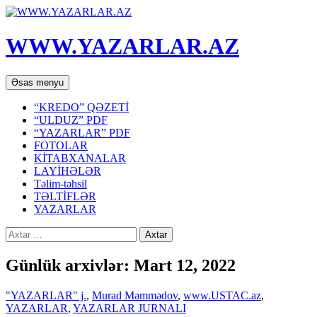
WWW.YAZARLAR.AZ
Axtar
Mühtəviyyata
Əsas menyu
keç
“KREDO” QƏZETİ
“ULDUZ” PDF
“YAZARLAR” PDF
FOTOLAR
KİTABXANALAR
LAYİHƏLƏR
Təlim-təhsil
TƏLTİFLƏR
YAZARLAR
Axtarış:
Günlük arxivlər: Mart 12, 2022
"YAZARLAR" j.
,
Murad Məmmədov
,
www.USTAC.az
,
YAZARLAR
,
YAZARLAR JURNALI