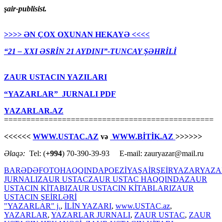
şair-publisist.
>>>> ƏN ÇOX OXUNAN HEKAYƏ <<<<
“21 – XXI ƏSRİN 21 AYDINI”-TUNCAY ŞƏHRİLİ
ZAUR USTACIN YAZILARI
“YAZARLAR” JURNALI PDF
YAZARLAR.AZ
===============================================
<<<<<<
WWW.USTAC.AZ
və
WWW.BİTİK.AZ
>>>>>>
Əlaqə:
Tel: (
+994
) 70-390-39-93 E-mail: zauryazar@mail.ru
BARƏDƏ
FOTO
HAQQINDA
POEZİYA
ŞAİR
ŞEİR
YAZAR
YAZA
JURNALI
ZAUR USTAC
ZAUR USTAC HAQQINDA
ZAUR
USTACIN KİTABI
ZAUR USTACIN KİTABLARI
ZAUR
USTACIN ŞEİRLƏRİ
"YAZARLAR" j.
,
İLİN YAZARI
,
www.USTAC.az
,
YAZARLAR
,
YAZARLAR JURNALI
,
ZAUR USTAC
,
ZAUR