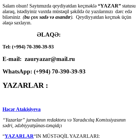
Salam olsun! Saytımızda qeydiyatdan keçməklə
“YAZAR”
statusu
alaraq, istədiyiniz vaxtda müstəqil şəkildə öz yazılarınızı dərc edə
bilərsiniz
(
bu çox sadə və asandır
).
Qeydiyyatdan keçmək üçün
əlaqə saxlayın.
ƏLAQƏ:
Tel: (+994) 70-390-39-93
E-mail: zauryazar@mail.ru
WhatsApp: (
+994
) 70-390-39-93
YAZARLAR :
Həcər Atakişiyeva
“Yazarlar” jurnalının redaktoru və Yaradıcılıq Komissiyasının
sədri, ədəbiyyatşünas-tənqidçı
“
YAZARLAR
“IN MÜSTƏQİL YAZARLARI: