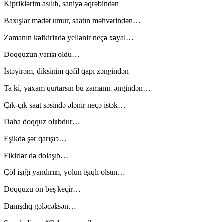
Kipriklərim asılıb, saniyə əqrəbindən
Baxışlar mədət umur, saatın məhvərindən…
Zamanın kəfkirində yellənir neçə xəyal…
Doqquzun yarısı oldu…
İstəyirəm, diksinim qəfil qapı zəngindən
Ta ki, yaxam qurtarsın bu zamanın əngindən…
Çık-çık saat səsində ələnir neçə istək…
Daha doqquz olubdur…
Eşikdə şər qarışıb…
Fikirlər də dolaşıb…
Çöl işığı yandırım, yolun işıqlı olsun…
Doqquzu on beş keçir…
Danışdıq gələcəksən…