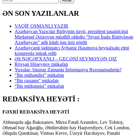
ƏN SON YAZILANLAR
VAQİF OSMANLI YAZIR
Azərbaycan Yazıçılar Birliyinin üzvü, prezident təqaüdçüsü
Mirdaməd Əzizovun müəllifi olduğu “Siyasi İradə Bütövləşən
Azərbaycan” adlı kitab işıq üzü gördü
Azərbaycanlı tədqiqatçı Aybəniz Haşımova beynəlxalq elmi
konqresdə iştirak edib
Əli NƏCƏFXANLI – GECƏNİ SEVMƏYƏN QIZ
Rövşən Hüseynov mükafatı
Yuxular: Şüurun Zamanla İnformasiya Rezonansıdırmı?
“İlin mühəndisi” mükafatı
“İlin rəssamı” mükafatı
“İlin müğənnisi” mükafatı
REDAKSİYA HEYƏTİ :
FƏXRİ REDAKSİYA HEYƏTİ
Abbasqulu ağa Bakıxanov, Mirzə Fətəli Axundov, Lev Tolstoy,
Əhməd bəy Ağaoğlu, Əbdürrəhim bəy Haqverdiyev, Cek London,
Əliqulu Qəmküsar, Vintsas Kreve, Üzeyir Hacıbəyov, Pənahi