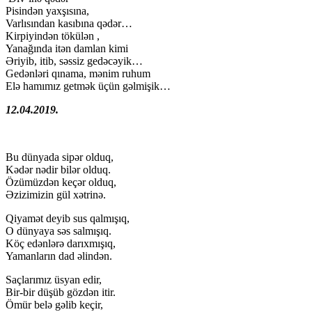
Pisindən yaxşısına,
Varlısından kasıbına qədər…
Kirpiyindən tökülən ,
Yanağında itən damlan kimi
Əriyib, itib, səssiz gedəcəyik…
Gedənləri qınama, mənim ruhum
Elə hamımız getmək üçün gəlmişik…
12.04.2019.
Bu dünyada sipər olduq,
Kədər nədir bilər olduq.
Özümüzdən keçər olduq,
Əzizimizin gül xətrinə.
Qiyamət deyib sus qalmışıq,
O dünyaya səs salmışıq.
Köç edənlərə darıxmışıq,
Yamanların dad əlindən.
Saçlarımız üsyan edir,
Bir-bir düşüb gözdən itir.
Ömür belə gəlib keçir,