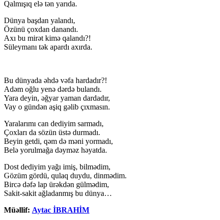
Qalmışıq elə tən yarıda.
Dünya başdan yalandı,
Özünü çoxdan danandı.
Axı bu mirət kimə qalandı?!
Süleymanı tək apardı axırda.
Bu dünyada əhdə vəfa hardadır?!
Adəm oğlu yenə dərdə bulandı.
Yara deyin, əğyar yaman dardadır,
Vay o gündən aşiq gəlib çıxmasın.
Yaralarımı can dediyim sarmadı,
Çoxları da sözün üstə durmadı.
Beyin getdi, qəm də məni yormadı,
Belə yorulmağa dəyməz həyatda.
Dost dediyim yağı imiş, bilmədim,
Gözüm gördü, qulaq duydu, dinmədim.
Bircə dəfə lap ürəkdən gülmədim,
Sakit-sakit ağladanmış bu dünya…
Müəllif:
Aytac İBRAHİM