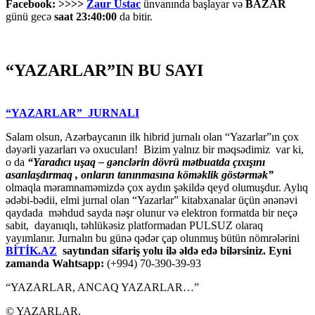
Facebook: >>>>
Zaur Ustac
ünvanında başlayar və
BAZAR
günü gecə
saat 23:40:00
da bitir.
“YAZARLAR”IN BU SAYI
“YAZARLAR” JURNALI
Salam olsun, Azərbaycanın ilk hibrid jurnalı olan “Yazarlar”ın çox
dəyərli yazarları və oxucuları! Bizim yalnız bir məqsədimiz var ki,
o da
“
Yaradıcı uşaq – gәnclәrin dövrü mәtbuatda çıxışını
asanlaşdırmaq , onların tanınmasına kömәklik göstәrmәk”
olmaqla məramnaməmizdə çox aydın şəkildə qeyd olumuşdur. Aylıq
ədəbi-bədii, elmi jurnal olan “Yazarlar” kitabxanalar üçün ənənəvi
qaydada məhdud sayda nəşr olunur və elektron formatda bir neçə
sabit, dayanıqlı, təhlükəsiz platformadan PULSUZ olaraq
yayımlanır. Jurnalın bu günə qədər çap olunmuş bütün nömrələrini
BİTİK.AZ
saytından sifariş yolu ilə əldə edə bilərsiniz. Eyni
zamanda Wahtsapp:
(+994) 70-390-39-93
“YAZARLAR, ANCAQ YAZARLAR…”
© YAZARLAR.