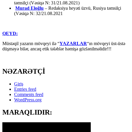
təmsilçi (Vəsiqə N: 31/21.08.2021)
Murad Eloğlu
– Redaksiya heyəti üzvü, Rusiya təmsilçi
(Vəsiqə N: 32/21.08.2021
QEYD:
Müstəqil yazarın mövqeyi ilə “
YAZARLAR
“ın mövqeyi üst-üstə
düşməyə bilər, ancaq etik tələblər həmişə gözlənilməlidir!!!
NƏZARƏTÇİ
Giriş
Entries feed
Comments feed
WordPress.org
MARAQLIDIR: