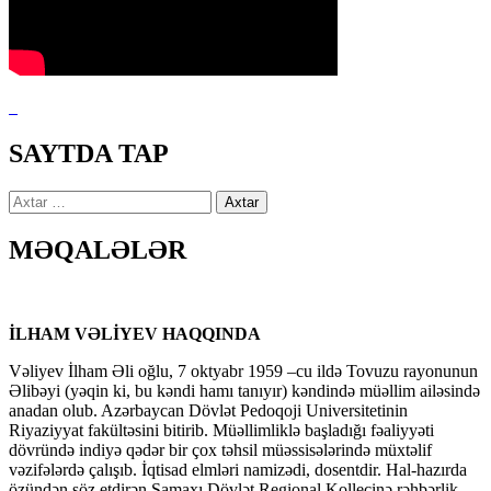
SAYTDA TAP
Axtarış:
MƏQALƏLƏR
İLHAM VƏLİYEV HAQQINDA
Vəliyev İlham Əli oğlu, 7 oktyabr 1959 –cu ildə Tovuzu rayonunun
Əlibəyi (yəqin ki, bu kəndi hamı tanıyır) kəndində müəllim ailəsində
anadan olub. Azərbaycan Dövlət Pedoqoji Universitetinin
Riyaziyyat fakültəsini bitirib. Müəllimliklə başladığı fəaliyyəti
dövründə indiyə qədər bir çox təhsil müəssisələrində müxtəlif
vəzifələrdə çalışıb. İqtisad elmləri namizədi, dosentdir. Hal-hazırda
özündən söz etdirən Şamaxı Dövlət Regional Kollecinə rəhbərlik