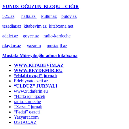
YUNUS OĞUZUN BLOQU – CIĞIR
525.az
hafta.az
kultur.az
butov.az
tezadlar.az
kitabevim.az
kitabxana.net
adalet.az
goyce.az
radio-kardeche
olaylar.az
yazar.in
mustaqil.az
Mustafa Müseyiboğlu adına kitabxana
WWW.KİTABEVİM.AZ
WWW.BEYDEMİR.RU
“Ədəbi ovqat” jurnalı
Edebiyyatqazeti.az
“ULDUZ” JURNALI
www.xudaferin.eu
“Həftə içi” qəzeti
radio-kardeche
“Xəzan” jurnalı
“Fədai” qəzeti
Yazyarat.com
USTAC.AZ