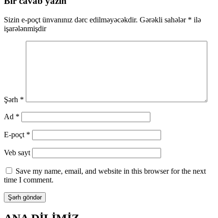
Bir cavab yazın
Sizin e-poçt ünvanınız dərc edilməyəcəkdir.
Gərəkli sahələr
*
ilə
işarələnmişdir
Şərh
*
Ad
*
E-poçt
*
Veb sayt
Save my name, email, and website in this browser for the next
time I comment.