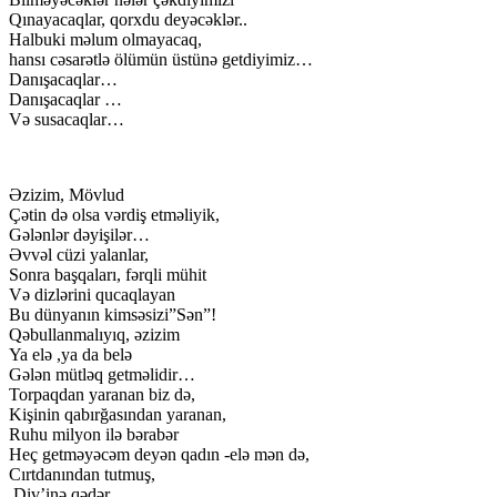
Qınayacaqlar, qorxdu deyəcəklər..
Halbuki məlum olmayacaq,
hansı cəsarətlə ölümün üstünə getdiyimiz…
Danışacaqlar…
Danışacaqlar …
Və susacaqlar…
Əzizim, Mövlud
Çətin də olsa vərdiş etməliyik,
Gələnlər dəyişilər…
Əvvəl cüzi yalanlar,
Sonra başqaları, fərqli mühit
Və dizlərini qucaqlayan
Bu dünyanın kimsəsizi”Sən”!
Qəbullanmalıyıq, əzizim
Ya elə ,ya da belə
Gələn mütləq getməlidir…
Torpaqdan yaranan biz də,
Kişinin qabırğasından yaranan,
Ruhu milyon ilə bərabər
Heç getməyəcəm deyən qadın -elə mən də,
Cırtdanından tutmuş,
Div’inə qədər