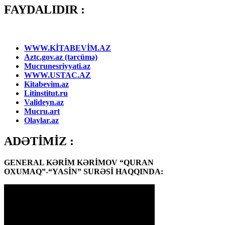
FAYDALIDIR :
WWW.KİTABEVİM.AZ
Aztc.gov.az (tərcümə)
Mucrunesriyyati.az
WWW.USTAC.AZ
Kitabevim.az
Litinstitut.ru
Valideyn.az
Mucru.art
Olaylar.az
ADƏTİMİZ :
GENERAL KƏRİM KƏRİMOV “QURAN
OXUMAQ”-“YASİN” SURƏSİ HAQQINDA: