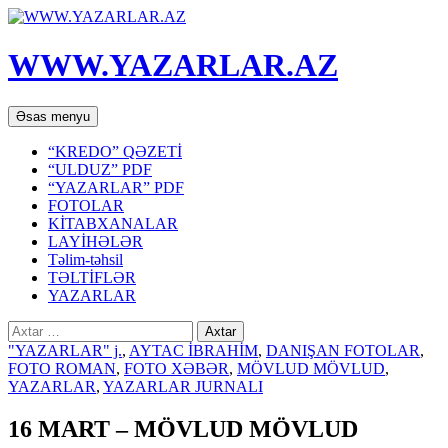
WWW.YAZARLAR.AZ
Axtar
Mühtəviyyata
Əsas menyu
keç
“KREDO” QƏZETİ
“ULDUZ” PDF
“YAZARLAR” PDF
FOTOLAR
KİTABXANALAR
LAYİHƏLƏR
Təlim-təhsil
TƏLTİFLƏR
YAZARLAR
Axtarış:
"YAZARLAR" j.
,
AYTAC İBRAHİM
,
DANIŞAN FOTOLAR
,
FOTO ROMAN
,
FOTO XƏBƏR
,
MÖVLUD MÖVLUD
,
YAZARLAR
,
YAZARLAR JURNALI
16 MART – MÖVLUD MÖVLUD