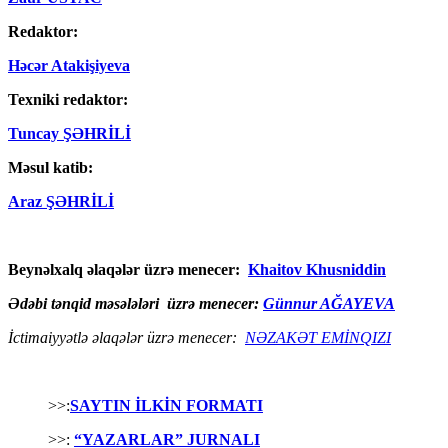
Redaktor:
Həcər Atakişiyeva
Texniki redaktor:
Tuncay ŞƏHRİLİ
Məsul katib:
Araz ŞƏHRİLİ
Beynəlxalq əlaqələr üzrə menecer:
Khaitov Khusniddin
Ədəbi tənqid məsələləri üzrə menecer:
Günnur AĞAYEVA
İctimaiyyətlə əlaqələr üzrə menecer:
NƏZAKƏT EMİNQIZI
>>:
SAYTIN İLKİN FORMATI
>>:
“YAZARLAR” JURNALI