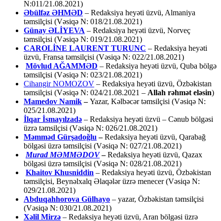
N:011/21.08.2021)
Əbülfəz ƏHMƏD
– Redaksiya heyəti üzvü, Almaniya
təmsilçisi (Vəsiqə N: 018/21.08.2021)
Günay ƏLİYEVA
– Redaksiya heyəti üzvü, Norveç
təmsilçisi (Vəsiqə N: 019/21.08.2021)
CAROLİNE LAURENT TURUNC
– Redaksiya heyəti
üzvü, Fransa təmsilçisi (Vəsiqə N: 022/21.08.2021)
Mövlud AĞAMMƏD
– Redaksiya heyəti üzvü, Quba bölgə
təmsilçisi (Vəsiqə N: 023/21.08.2021)
Cihangir NOMOZOV
– Redaksiya heyəti üzvü, Özbəkistan
təmsilçisi (Vəsiqə N: 024/21.08.2021 –
Allah rəhmət eləsin
)
Mamedov Namik
–
Yazar, Kəlbəcər təmsilçisi (Vəsiqə N:
025/21.08.2021)
İlqar İsmayılzadə
–
Redaksiya heyəti üzvü – Cənub bölgəsi
üzrə təmsilçisi (Vəsiqə N: 026/21.08.2021)
Məmməd Gürşadoğlu
–
Redaksiya heyəti üzvü, Qarabağ
bölgəsi üzrə təmsilçisi (Vəsiqə N: 027/21.08.2021)
Murad MƏMMƏDOV
–
Redaksiya heyəti üzvü, Qazax
bölgəsi üzrə təmsilçisi (Vəsiqə N: 028/21.08.2021)
Khaitov Khusniddin
– Redaksiya heyəti üzvü, Özbəkistan
təmsilçisi, Beynəlxalq Əlaqələr üzrə menecer (Vəsiqə N:
029/21.08.2021)
Abduqahhorova Gülhayo
– yazar, Özbəkistan təmsilçisi
(Vəsiqə N: 030/21.08.2021)
Xəlil Mirzə
– Redaksiya heyəti üzvü, Aran bölgəsi üzrə