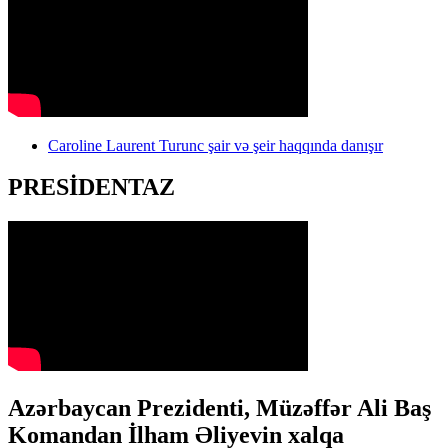
Caroline Laurent Turunc şair və şeir haqqında danışır
PRESİDENTAZ
Azərbaycan Prezidenti, Müzəffər Ali Baş
Komandan İlham Əliyevin xalqa