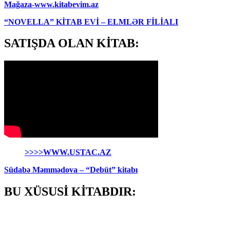
Mağaza-www.kitabevim.az
“NOVELLA” KİTAB EVİ – ELMLƏR FİLİALI
SATIŞDA OLAN KİTAB:
>>>>WWW.USTAC.AZ
Südabə Məmmədova – “Debüt” kitabı
BU XÜSUSİ KİTABDIR: