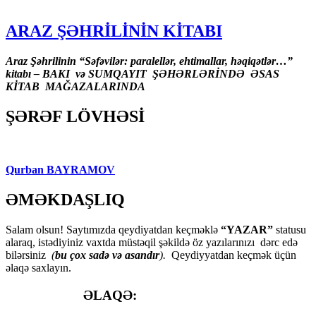
ARAZ ŞƏHRİLİNİN KİTABI
Araz Şəhrilinin “Səfəvilər: paralellər, ehtimallar, həqiqətlər…”
kitabı – BAKI və SUMQAYIT ŞƏHƏRLƏRİNDƏ ƏSAS
KİTAB MAĞAZALARINDA
ŞƏRƏF LÖVHƏSİ
Qurban BAYRAMOV
ƏMƏKDAŞLIQ
Salam olsun! Saytımızda qeydiyatdan keçməklə
“YAZAR”
statusu
alaraq, istədiyiniz vaxtda müstəqil şəkildə öz yazılarınızı dərc edə
bilərsiniz
(
bu çox sadə və asandır
).
Qeydiyyatdan keçmək üçün
əlaqə saxlayın.
ƏLAQƏ: