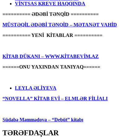
VİNTSAS KREVE HAQQINDA
========== ƏDƏBİ TƏNQİD ==========
MÜSTƏQİL ƏDƏBİ TƏNQİD – MƏTANƏT VAHİD
========== YENİ KİTABLAR ==========
KİTAB DÜKANI – WWW.KİTABEVİM.AZ
======ONU YAXINDAN TANIYAQ======
LEYLA ƏLİYEVA
“NOVELLA” KİTAB EVİ – ELMLƏR FİLİALI
Südabə Məmmədova – “Debüt” kitabı
TƏRƏFDAŞLAR