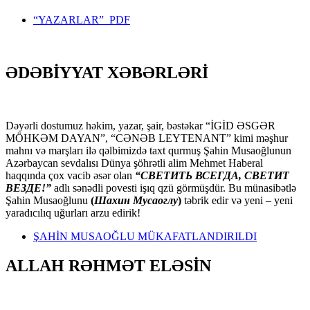
“YAZARLAR” PDF
ƏDƏBİYYAT XƏBƏRLƏRİ
Dəyərli dostumuz həkim, yazar, şair, bəstəkar “İGİD ƏSGƏR
MÖHKƏM DAYAN”, “CƏNƏB LEYTENANT” kimi məşhur
mahnı və marşları ilə qəlbimizdə taxt qurmuş Şahin Musaoğlunun
Azərbaycan sevdalısı Dünya şöhrətli alim Mehmet Haberal
haqqında çox vacib əsər olan
“СВЕТИТЬ ВСЕГДА, СВЕТИТ
ВЕЗДЕ!”
adlı sənədli povesti işıq qzü görmüşdür. Bu münasibətlə
Şahin Musaoğlunu
(
Шахин Мусаоглу
)
təbrik edir və yeni – yeni
yaradıcılıq uğurları arzu edirik!
ŞAHİN MUSAOĞLU MÜKAFATLANDIRILDI
ALLAH RƏHMƏT ELƏSİN