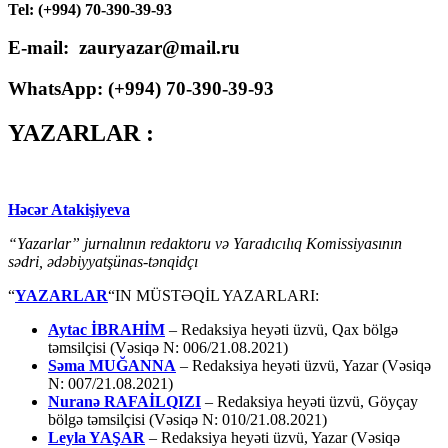
Tel: (+994) 70-390-39-93
E-mail: zauryazar@mail.ru
WhatsApp: (
+994
) 70-390-39-93
YAZARLAR :
Həcər Atakişiyeva
“Yazarlar” jurnalının redaktoru və Yaradıcılıq Komissiyasının
sədri, ədəbiyyatşünas-tənqidçı
“
YAZARLAR
“IN MÜSTƏQİL YAZARLARI:
Aytac İBRAHİM
– Redaksiya heyəti üzvü, Qax bölgə
təmsilçisi (Vəsiqə N: 006/21.08.2021)
Səma MUĞANNA
– Redaksiya heyəti üzvü, Yazar (Vəsiqə
N: 007/21.08.2021)
Nuranə RAFAİLQIZI
– Redaksiya heyəti üzvü, Göyçay
bölgə təmsilçisi (Vəsiqə N: 010/21.08.2021)
Leyla YAŞAR
– Redaksiya heyəti üzvü, Yazar (Vəsiqə