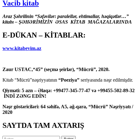
Vacib kitab
Araz Şəhrilinin “Səfəvilər: paralellər, ehtimallar, həqiqətlər…”
kitabı – ŞƏHƏRİMİZİN ƏSAS KİTAB MAĞAZALARINDA
E-DÜKAN – KİTABLAR:
www.kitabevim.az
Zaur USTAC,“45” (seçmə şeirlər), “Mücrü”, 2020.
Kitab “Mücrü”nəşriyyatının
“Poeziya”
seriyasında nəşr edilmişdir.
Qiyməti: 5 azn – Əlaqə: +99477-345-77-47 və +99455-502-89-32
İNDİ ZƏNG EDİN!
Nəşr göstəriciləri: 64 səhifə, A5, ağ-qara, “Mücrü” Nəşriyyatı /
2020
SAYTDA TAM AXTARIŞ
Axtarış: