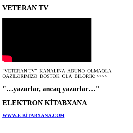
VETERAN TV
“VETERAN TV” KANALINA ABUNƏ OLMAQLA
QAZİLƏRIMİZƏ DƏSTƏK OLA BİLƏRİK: >>>>
"…yazarlar, ancaq yazarlar…"
ELEKTRON KİTABXANA
WWW.E-KİTABXANA.COM