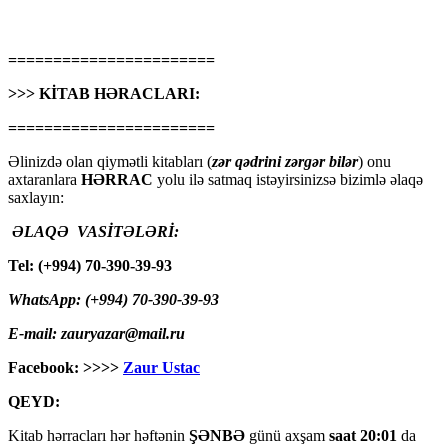
=======================
>>> KİTAB HƏRACLARI:
=======================
Əlinizdə olan qiymətli kitabları (
zər qədrini zərgər bilər
) onu
axtaranlara
HƏRRAC
yolu ilə satmaq istəyirsinizsə bizimlə əlaqə
saxlayın:
ƏLAQƏ VASİTƏLƏRİ:
Tel: (+994) 70-390-39-93
WhatsApp: (+994) 70-390-39-93
E-mail: zauryazar@mail.ru
Facebook: >>>>
Zaur Ustac
QEYD:
Kitab hərracları hər həftənin
ŞƏNBƏ
günü axşam
saat 20:01
da