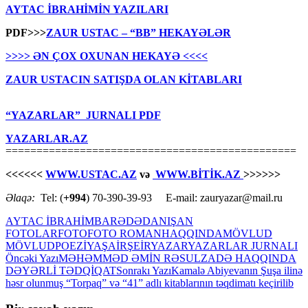
AYTAC İBRAHİMİN YAZILARI
PDF>>>
ZAUR USTAC – “BB” HEKAYƏLƏR
>>>> ƏN ÇOX OXUNAN HEKAYƏ <<<<
ZAUR USTACIN SATIŞDA OLAN KİTABLARI
“YAZARLAR” JURNALI PDF
YAZARLAR.AZ
===============================================
<<<<<<
WWW.USTAC.AZ
və
WWW.BİTİK.AZ
>>>>>>
Əlaqə:
Tel: (
+994
) 70-390-39-93 E-mail: zauryazar@mail.ru
AYTAC İBRAHİM
BARƏDƏ
DANIŞAN
FOTOLAR
FOTO
FOTO ROMAN
HAQQINDA
MÖVLUD
MÖVLUD
POEZİYA
ŞAİR
ŞEİR
YAZAR
YAZARLAR JURNALI
Yazılar
Öncəki Yazı
MƏHƏMMƏD ƏMİN RƏSULZADƏ HAQQINDA
DƏYƏRLİ TƏDQİQAT
Sonrakı Yazı
Kamalə Abiyevanın Şuşa ilinə
üzrə
həsr olunmuş “Torpaq” və “41” adlı kitablarının təqdimatı keçirilib
naviqasiya