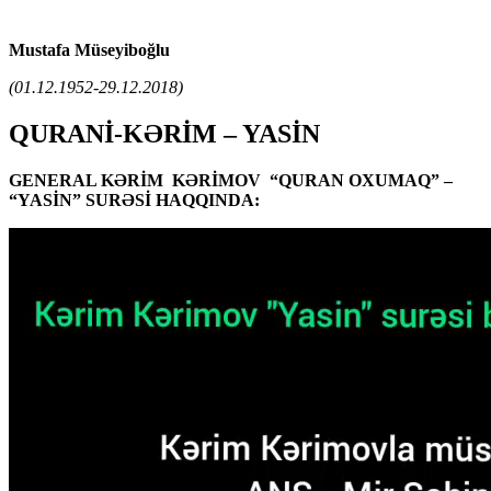
Mustafa Müseyiboğlu
(01.12.1952-29.12.2018)
QURANİ-KƏRİM – YASİN
GENERAL KƏRİM KƏRİMOV “QURAN OXUMAQ” –
“YASİN” SURƏSİ HAQQINDA: