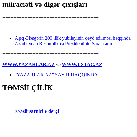
müraciəti və digər çıxışları
===================================
Aşıq Ələsgərin 200 illik yubileyinin qeyd edilməsi haqqında
Azərbaycan Respublikası Prezidentinin Sərəncamı
===================================
WWW.YAZARLAR.AZ
və
WWW.USTAC.AZ
“YAZARLAR.AZ” SAYTI HAQQINDA
TƏMSİLÇİLİK
>>>siirsarnici-e-dergi
===================================