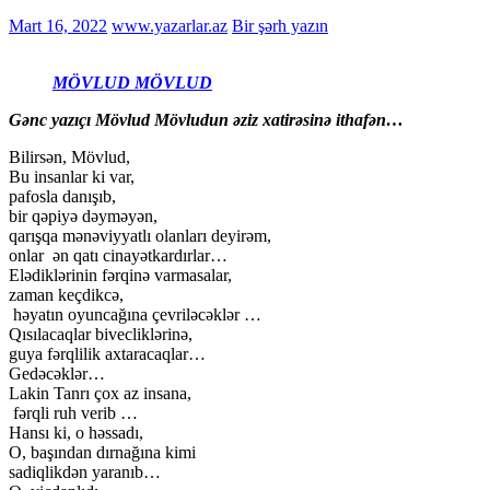
Mart 16, 2022
www.yazarlar.az
Bir şərh yazın
MÖVLUD MÖVLUD
Gənc yazıçı Mövlud Mövludun əziz xatirəsinə ithafən…
Bilirsən, Mövlud,
Bu insanlar ki var,
pafosla danışıb,
bir qəpiyə dəyməyən,
qarışqa mənəviyyatlı olanları deyirəm,
onlar ən qatı cinayətkardırlar…
Elədiklərinin fərqinə varmasalar,
zaman keçdikcə,
həyatın oyuncağına çevriləcəklər …
Qısılacaqlar bivecliklərinə,
guya fərqlilik axtaracaqlar…
Gedəcəklər…
Lakin Tanrı çox az insana,
fərqli ruh verib …
Hansı ki, o həssadı,
O, başından dırnağına kimi
sadiqlikdən yaranıb…