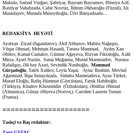
Makulu, Səməd Vurğun, Şəhriyar, Bayram Bayramov, Hüseyn Arif,
Bəxtiyar Vahabzadə, Cabir Novruz, İldırım Əkbəroğlu (Füzuli), Alı
Mustafayev, Mustafa Müseyiboğlu, Ülvi Bünyadzadə…
REDAKSİYA HEYƏTİ
Ayətxan Ziyad (İsgəndərov), Akif Abbasov, Mahirə Nağıqızı,
Vüqar Əhməd, Mehman Həsənli, Təranə Məmməd, Aydın Xan
Əbilov, Kamal Camalov, Günnur Ağayeva, Rizvan Fikrətoğlu, Xəlil
Mirzə, Aysel Nazim, Səma Muğanna, Murad Məmmədov, Nuranə
Rafailqızı, Əli bəy Azəri, Sevindik Nəsiboğlu,
Məmməd
Gürşadoğlu
, Taleh Xəlilov, Leyla Yaşar, Aytac İbrahim, Mövlud
Ağamməd, İlqar İsmayılzadə, Südabə Məmmədova, Aysu Türkel,
Murad Eloğlu, Rafiq Hümmət (Gürcüstan), Faruk Habiboğlu
(Türkiyə), Khaitov Khusniddin (Özbəkistan), Əbülfəz Əhməd
(Almaniya), Günay Əliyeva (Norveç). Caroline Laurent Turunc
(Fransa).
=====================
Təsisçi və Baş redaktor:
Zaur USTAC