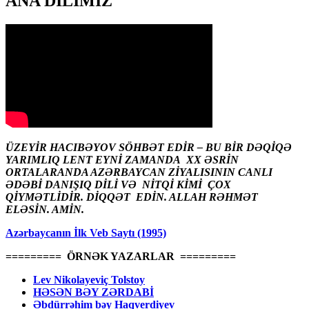
ANA DİLİMİZ
ÜZEYİR HACIBƏYOV SÖHBƏT EDİR – BU BİR DƏQİQƏ
YARIMLIQ LENT EYNİ ZAMANDA XX ƏSRİN
ORTALARANDA AZƏRBAYCAN ZİYALISININ CANLI
ƏDƏBİ DANIŞIQ DİLİ VƏ NİTQİ KİMİ ÇOX
QİYMƏTLİDİR. DİQQƏT EDİN. ALLAH RƏHMƏT
ELƏSİN. AMİN.
Azərbaycanın İlk Veb Saytı (1995)
========= ÖRNƏK YAZARLAR =========
Lev Nikolayeviç Tolstoy
HƏSƏN BƏY ZƏRDABİ
Əbdürrəhim bəy Haqverdiyev