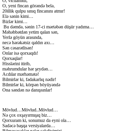
O, vicdanlıdı,
O, yeni fincan görəndə belə,
20illik qulpu sınıq fincanını atmır!
Elə sənin kimi…
Bizlər kimi…
Bu dəmdə, sənin 17-ci mərtəbən düşür yadıma…
Məhəbbətdən yetim qalan sən,
Yerlə göyün arasında,
necə hərəkətsiz qaldın axı…
Sən cəsarətlisən!
Onlar isə qorxaqdı!
Qorxaqlar!
Hisslərini itirib,
məhrumdular hər şeydən…
Acdılar mərhəmətə!
Bilmirlər ki, fədakarlıq nədir!
Bilmirlər ki, körpən böyüyəndə
Ona səndən nə danışsınlar!
Mövlud…Mövlud..Mövlud…
Nə çox oxşayırmışıq biz…
Qorxuram ki, sonumuz da eyni ola…
Sadəcə başqa versiyalarda…
Bilməyəcəklər nələr çəkdiyimizi