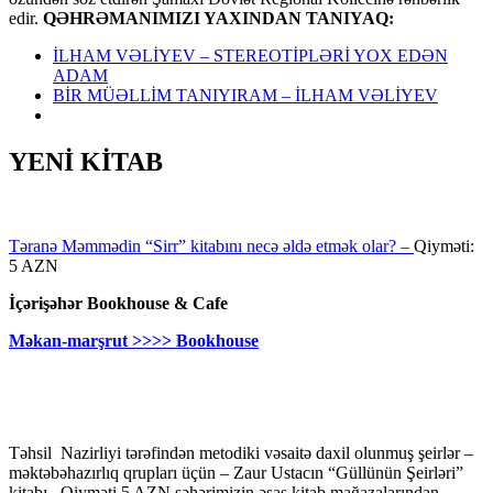
edir.
QƏHRƏMANIMIZI YAXINDAN TANIYAQ:
İLHAM VƏLİYEV – STEREOTİPLƏRİ YOX EDƏN
ADAM
BİR MÜƏLLİM TANIYIRAM – İLHAM VƏLİYEV
YENİ KİTAB
Təranə Məmmədin “Sirr” kitabını necə əldə etmək olar? –
Qiyməti:
5 AZN
İçərişəhər Bookhouse & Cafe
Məkan-marşrut >>>> Bookhouse
Təhsil Nazirliyi tərəfindən metodiki vəsaitə daxil olunmuş şeirlər –
məktəbəhazırlıq qrupları üçün – Zaur Ustacın “Güllünün Şeirləri”
kitabı . Qiyməti 5 AZN şəhərimizin əsas kitab mağazalarından