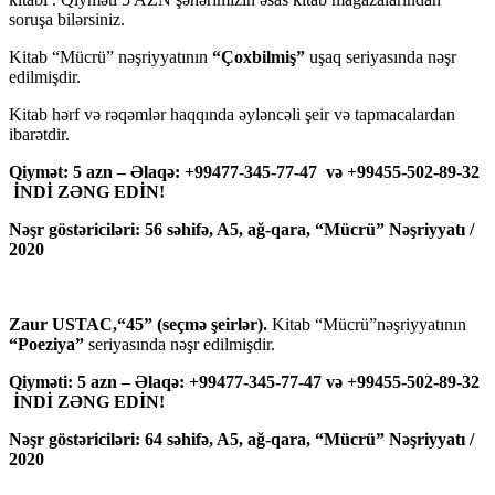
soruşa bilərsiniz.
Kitab “Mücrü” nəşriyyatının
“Çoxbilmiş”
uşaq seriyasında nəşr
edilmişdir.
Kitab hərf və rəqəmlər haqqında əyləncəli şeir və tapmacalardan
ibarətdir.
Qiymət: 5 azn – Əlaqə: +99477-345-77-47 və +99455-502-89-32
İNDİ ZƏNG EDİN!
Nəşr göstəriciləri: 56 səhifə, A5, ağ-qara, “Mücrü” Nəşriyyatı /
2020
Zaur USTAC,“45” (seçmə şeirlər).
Kitab “Mücrü”nəşriyyatının
“Poeziya”
seriyasında nəşr edilmişdir.
Qiyməti: 5 azn – Əlaqə: +99477-345-77-47 və +99455-502-89-32
İNDİ ZƏNG EDİN!
Nəşr göstəriciləri: 64 səhifə, A5, ağ-qara, “Mücrü” Nəşriyyatı /
2020