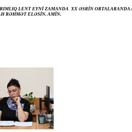
ARIMLIQ LENT EYNİ ZAMANDA XX ƏSRİN ORTALARANDA A
AH RƏHMƏT ELƏSİN. AMİN.