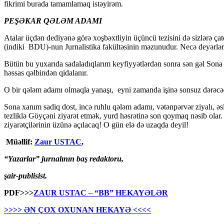
fikrimi burada tamamlamaq istəyirəm.
PEŞƏKAR QƏLƏM ADAMI
Atalar üçdən dediyənə görə xoşbəxtliyin üçüncü tezisini də sizlərə 
(indiki BDU)-nun Jurnalistika fakültəsinin məzunudur. Necə deyərlər, 
Bütün bu yuxarıda sadaladıqlarım keyfiyyətlərdən sonra sən gəl So
həssas qəlbindən qidalanır.
O bir qələm adamı olmaqla yanaşı, eyni zamanda işinə sonsuz dərəcədə
Sona xanım sadiq dost, incə ruhlu qələm adamı, vətənpərvər ziyalı, ə
tezliklə Göyçəni ziyarət etmək, yurd həsrətinə son qoymaq nəsib olar
ziyarətçilərinin üzünə açılacaq! O gün elə də uzaqda deyil!
Müəllif:
Zaur USTAC
,
“Yazarlar” jurnalının baş redaktoru,
şair-publisist.
PDF>>>
ZAUR USTAC – “BB” HEKAYƏLƏR
>>>> ƏN ÇOX OXUNAN HEKAYƏ <<<<