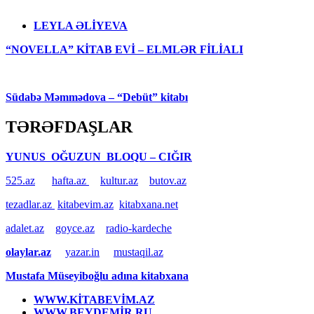
LEYLA ƏLİYEVA
“NOVELLA” KİTAB EVİ – ELMLƏR FİLİALI
Südabə Məmmədova – “Debüt” kitabı
TƏRƏFDAŞLAR
YUNUS OĞUZUN BLOQU – CIĞIR
525.az
hafta.az
kultur.az
butov.az
tezadlar.az
kitabevim.az
kitabxana.net
adalet.az
goyce.az
radio-kardeche
olaylar.az
yazar.in
mustaqil.az
Mustafa Müseyiboğlu adına kitabxana
WWW.KİTABEVİM.AZ
WWW.BEYDEMİR.RU