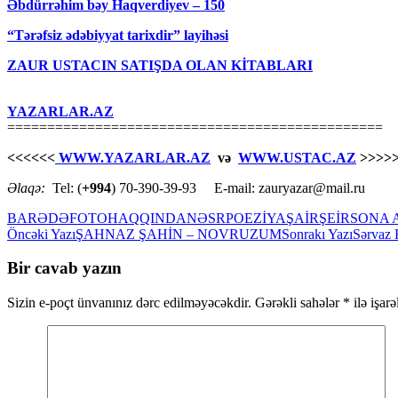
Əbdürrəhim bəy Haqverdiyev – 150
“Tərəfsiz ədəbiyyat tarixdir” layihəsi
ZAUR USTACIN SATIŞDA OLAN KİTABLARI
YAZARLAR.AZ
===============================================
<<<<<<
WWW.YAZARLAR.AZ
və
WWW.USTAC.AZ
>>>>
Əlaqə:
Tel: (
+994
) 70-390-39-93 E-mail: zauryazar@mail.ru
BARƏDƏ
FOTO
HAQQINDA
NƏSR
POEZİYA
ŞAİR
ŞEİR
SONA 
Yazılar
Öncəki Yazı
ŞAHNAZ ŞAHİN – NOVRUZUM
Sonrakı Yazı
Sərvaz 
üzrə
Bir cavab yazın
naviqasiya
Sizin e-poçt ünvanınız dərc edilməyəcəkdir.
Gərəkli sahələr
*
ilə işar