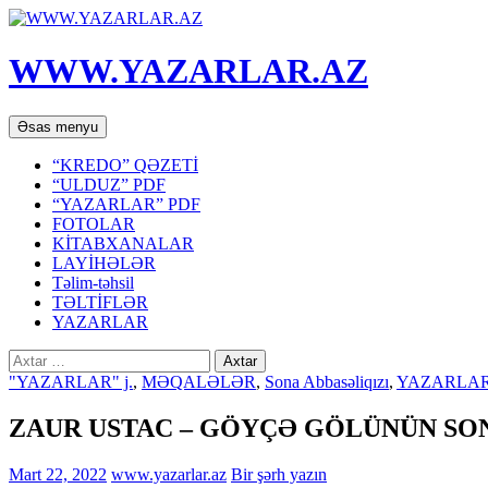
WWW.YAZARLAR.AZ
Axtar
Mühtəviyyata
Əsas menyu
keç
“KREDO” QƏZETİ
“ULDUZ” PDF
“YAZARLAR” PDF
FOTOLAR
KİTABXANALAR
LAYİHƏLƏR
Təlim-təhsil
TƏLTİFLƏR
YAZARLAR
Axtarış:
"YAZARLAR" j.
,
MƏQALƏLƏR
,
Sona Abbasəliqızı
,
YAZARLA
ZAUR USTAC – GÖYÇƏ GÖLÜNÜN SO
Mart 22, 2022
www.yazarlar.az
Bir şərh yazın