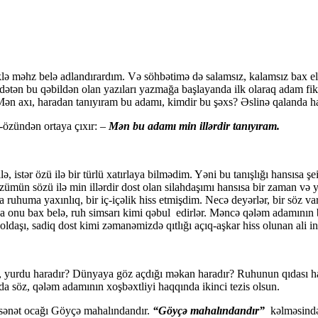
lə məhz belə adlandırardım. Və söhbətimə də salamsız, kalamsız bax e
ətən bu qəbildən olan yazıları yazmağa başlayanda ilk olaraq adam fikir
ən axı, haradan tanıyıram bu adamı, kimdir bu şəxs? Əslinə qalanda h
-özündən ortaya çıxır: –
Mən bu adamı min illərdir tanıyıram.
, istər özü ilə bir türlü xatırlaya bilmədim. Yəni bu tanışlığı hansısa şe
ün sözü ilə min illərdir dost olan silahdaşımı hansısa bir zaman və y
 ruhuma yaxınlıq, bir iç-içəlik hiss etmişdim. Necə deyərlər, bir söz v
da onu bax belə, ruh simsarı kimi qəbul edirlər. Məncə qələm adamının b
şı, sadiq dost kimi zəmanəmizdə qıtlığı açıq-aşkar hiss olunan ali in
, yurdu haradır? Dünyaya göz açdığı məkan haradır? Ruhunun qıdası har
da söz, qələm adamının xoşbəxtliyi haqqında ikinci tezis olsun.
-sənət ocağı Göyçə mahalındandır.
“Göyçə mahalındandır”
kəlməsindən