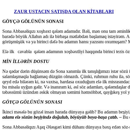
ZAUR USTACIN SATIŞDA OLAN KİTABLARI
GÖYÇƏ GÖLÜNÜN SONASI
Sona Abbasəliqızı xoşbəxt qələm adamıdır. Bəli, mən onu tam əminlik
barədə böyük Allahın adı ilə birbaşa mətləbdən başlamaq istəyirəm. Ad
görüşmüşük və ya birinci dəfə bu adamın hansı yazısını oxumuşam? M
Elə ilk cavabla qələm adamının xoşbəxtliyi haqqında birinci tezis öz
MİN İLLƏRİN DOSTU
Nə qədər dərin düşünsəm də Sona xanımla ilk tanışlığımızı istər sözü ilə
salamlaşmaqla bağlamaq düzgün olmazdı. Çünki, ruhmun ruhu ilə, sözüm
qeyd edə bilərəm ki, nə vaxtsa, hardasa oxuduğum elə ilk misrasındaca
bu misala uyğun gəlir. Və inanıram ki, əsl söz adamları, qələmdaşlar 
təbəssümü üzündən əskik olmayan səmimi həmsöhbət, qayğıkeş yol yolda
GÖYÇƏ GÖLÜNÜN SONASI
İkinci məsələ bu gözəl insan harada dünyaya gəlib? Bu adamın beşiyi
adamı elə sözün beşiyində doğulub, böyüyüb boya-başa çatıb. –
Bu 
Sona Abbasəliqızı Aşıq Ələsgəri kimi dühanı dünyaya bəxş edən söz