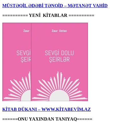
MÜSTƏQİL ƏDƏBİ TƏNQİD – MƏTANƏT VAHİD
========== YENİ KİTABLAR ==========
KİTAB DÜKANI – WWW.KİTABEVİM.AZ
======ONU YAXINDAN TANIYAQ======