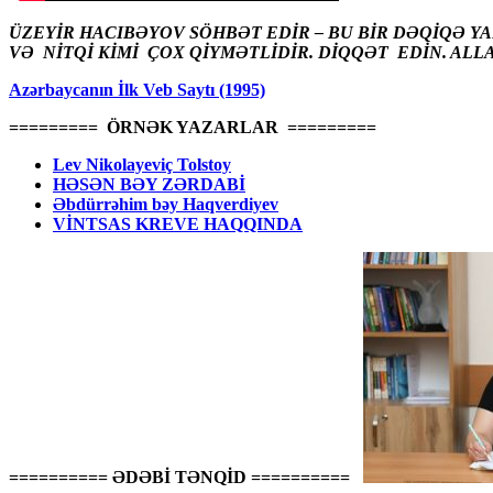
ÜZEYİR HACIBƏYOV SÖHBƏT EDİR – BU BİR DƏQİQƏ Y
VƏ NİTQİ KİMİ ÇOX QİYMƏTLİDİR. DİQQƏT EDİN. ALL
Azərbaycanın İlk Veb Saytı (1995)
========= ÖRNƏK YAZARLAR =========
Lev Nikolayeviç Tolstoy
HƏSƏN BƏY ZƏRDABİ
Əbdürrəhim bəy Haqverdiyev
VİNTSAS KREVE HAQQINDA
========== ƏDƏBİ TƏNQİD ==========