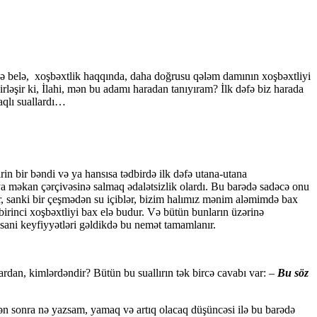
lə belə, xoşbəxtlik haqqında, daha doğrusu qələm damının xoşbəxtliyi
ləşir ki, İlahi, mən bu adamı haradan tanıyıram? İlk dəfə biz harada
aqlı suallardı…
irin bir bəndi və ya hansısa tədbirdə ilk dəfə utana-utana
a məkan çərçivəsinə salmaq ədalətsizlik olardı. Bu barədə sadəcə onu
ar, sanki bir çeşmədən su içiblər, bizim halımız mənim aləmimdə bax
irinci xoşbəxtliyi bax elə budur. Və bütün bunların üzərinə
sani keyfiyyətləri gəldikdə bu nemət tamamlanır.
dan, kimlərdəndir? Bütün bu suallırın tək bircə cavabı var: –
Bu söz
 sonra nə yazsam, yamaq və artıq olacaq düşüncəsi ilə bu barədə