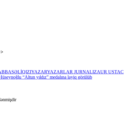
>>
ABBASƏLİQIZI
YAZAR
YAZARLAR JURNALI
ZAUR USTAC
Hüseynoğlu “Altun yıldız” medalına layiq görülüb
ələnmişdir