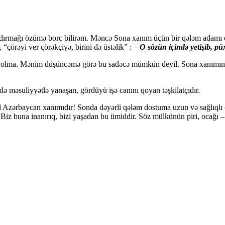
çatdırmağı özümə borc bilirəm. Məncə Sona xanım üçün bir qələm adamı 
“çörəyi ver çörəkçiyə, birini də üstəlik” : –
O sözün içində yetişib, püx
na olma. Mənim düşüncəmə görə bu sadəcə mümkün deyil. Sona xanımın 
 məsuliyyətlə yanaşan, gördüyü işə canını qoyan təşkilatçıdır.
sl Azərbaycan xanımıdır! Sonda dəyərli qələm dostuma uzun və sağlıqlı 
. Biz buna inanırıq, bizi yaşadan bu ümiddir. Söz mülkünün piri, ocağı