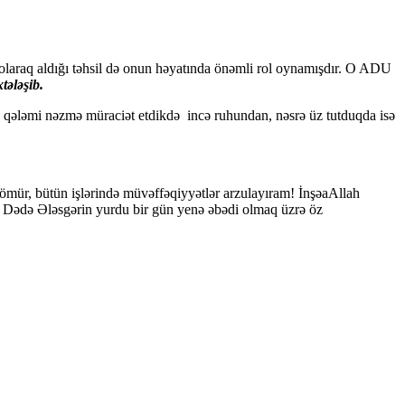
olaraq aldığı təhsil də onun həyatında önəmli rol oynamışdır. O ADU
tələşib.
qələmi nəzmə müraciət etdikdə incə ruhundan, nəsrə üz tutduqda isə
ömür, bütün işlərində müvəffəqiyyətlər arzulayıram! İnşəaAllah
 – Dədə Ələsgərin yurdu bir gün yenə əbədi olmaq üzrə öz