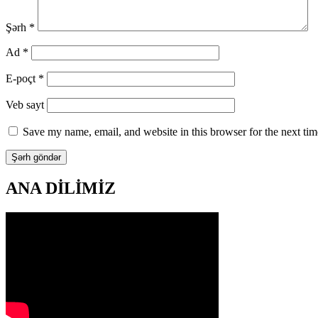
Şərh
*
Ad
*
E-poçt
*
Veb sayt
Save my name, email, and website in this browser for the next ti
ANA DİLİMİZ