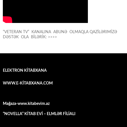
“VETERAN TV” KANALINA ABUNƏ OLMAQLA QAZİLƏRIMİZƏ
DƏSTƏK OLA BİLƏRİK: >>>>
ELEKTRON KİTABXANA
WWW.E-KİTABXANA.COM
Mağaza-www.kitabevim.az
“NOVELLA” KİTAB EVİ – ELMLƏR FİLİALI