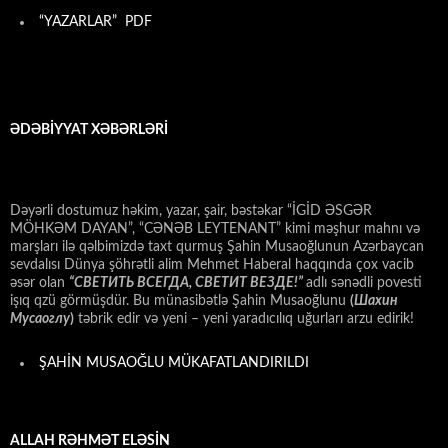
“YAZARLAR” PDF
ƏDƏBİYYAT XƏBƏRLƏRİ
Dəyərli dostumuz həkim, yazar, şair, bəstəkar “İGİD ƏSGƏR
MÖHKƏM DAYAN”, “CƏNƏB LEYTENANT” kimi məşhur mahnı və
marşları ilə qəlbimizdə taxt qurmuş Şahin Musaoğlunun Azərbaycan
sevdalısı Dünya şöhrətli alim Mehmet Haberal haqqında çox vacib
əsər olan
“СВЕТИТЬ ВСЕГДА, СВЕТИТ ВЕЗДЕ!”
adlı sənədli povesti
işıq qzü görmüşdür. Bu münasibətlə Şahin Musaoğlunu
(
Шахин
Мусаоглу
)
təbrik edir və yeni – yeni yaradıcılıq uğurları arzu edirik!
ŞAHİN MUSAOĞLU MÜKAFATLANDIRILDI
ALLAH RƏHMƏT ELƏSİN