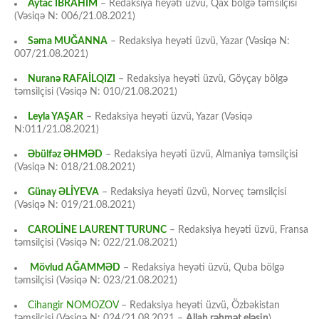
Aytac İBRAHİM
– Redaksiya heyəti üzvü, Qax bölgə təmsilçisi
(Vəsiqə N: 006/21.08.2021)
Səma MUĞANNA
– Redaksiya heyəti üzvü, Yazar (Vəsiqə N:
007/21.08.2021)
Nuranə RAFAİLQIZI
– Redaksiya heyəti üzvü, Göyçay bölgə
təmsilçisi (Vəsiqə N: 010/21.08.2021)
Leyla YAŞAR
– Redaksiya heyəti üzvü, Yazar (Vəsiqə
N:011/21.08.2021)
Əbülfəz ƏHMƏD
– Redaksiya heyəti üzvü, Almaniya təmsilçisi
(Vəsiqə N: 018/21.08.2021)
Günay ƏLİYEVA
– Redaksiya heyəti üzvü, Norveç təmsilçisi
(Vəsiqə N: 019/21.08.2021)
CAROLİNE LAURENT TURUNC
– Redaksiya heyəti üzvü, Fransa
təmsilçisi (Vəsiqə N: 022/21.08.2021)
Mövlud AĞAMMƏD
– Redaksiya heyəti üzvü, Quba bölgə
təmsilçisi (Vəsiqə N: 023/21.08.2021)
Cihangir NOMOZOV
– Redaksiya heyəti üzvü, Özbəkistan
təmsilçisi (Vəsiqə N: 024/21.08.2021 –
Allah rəhmət eləsin
)