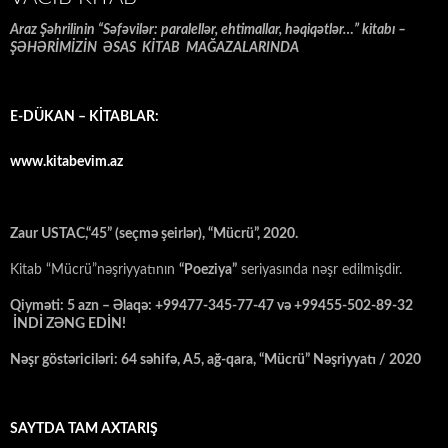
Araz Şəhrilinin “Səfəvilər: paralellər, ehtimallar, həqiqətlər…” kitabı –
ŞƏHƏRİMİZİN ƏSAS KİTAB MAĞAZALARINDA
E-DÜKAN – KİTABLAR:
www.kitabevim.az
Zaur USTAC,“45” (seçmə şeirlər), “Mücrü”, 2020.
Kitab “Mücrü”nəşriyyatının
“Poeziya”
seriyasında nəşr edilmişdir.
Qiyməti: 5 azn – Əlaqə: +99477-345-77-47 və +99455-502-89-32
İNDİ ZƏNG EDİN!
Nəşr göstəriciləri: 64 səhifə, A5, ağ-qara, “Mücrü” Nəşriyyatı / 2020
SAYTDA TAM AXTARIŞ