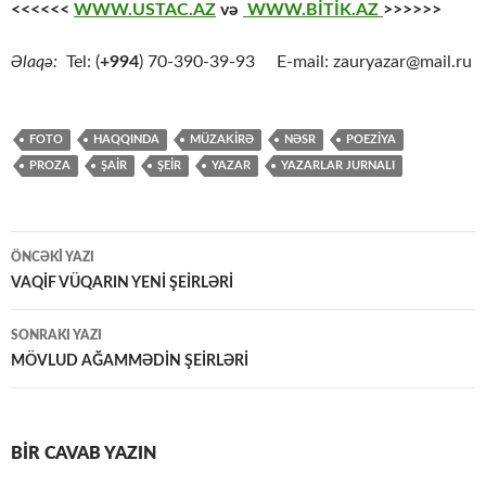
<<<<<<
WWW.USTAC.AZ
və
WWW.BİTİK.AZ
>>>>>>
Əlaqə:
Tel: (
+994
) 70-390-39-93 E-mail: zauryazar@mail.ru
FOTO
HAQQINDA
MÜZAKİRƏ
NƏSR
POEZİYA
PROZA
ŞAİR
ŞEİR
YAZAR
YAZARLAR JURNALI
Yazılar
ÖNCƏKI YAZI
üzrə
VAQİF VÜQARIN YENİ ŞEİRLƏRİ
naviqasiya
SONRAKI YAZI
MÖVLUD AĞAMMƏDİN ŞEİRLƏRİ
BIR CAVAB YAZIN