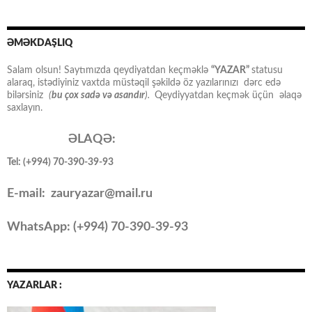
ƏMƏKDAŞLIQ
Salam olsun! Saytımızda qeydiyatdan keçməklə
“YAZAR”
statusu
alaraq, istədiyiniz vaxtda müstəqil şəkildə öz yazılarınızı dərc edə
bilərsiniz
(
bu çox sadə və asandır
).
Qeydiyyatdan keçmək üçün əlaqə
saxlayın.
ƏLAQƏ:
Tel: (+994) 70-390-39-93
E-mail: zauryazar@mail.ru
WhatsApp: (
+994
) 70-390-39-93
YAZARLAR :