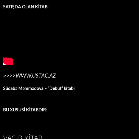
SATIŞDA OLAN KİTAB:
>>>>WWW.USTAC.AZ
Südabə Məmmədova – “Debüt” kitabı
BU XÜSUSİ KİTABDIR:
VACIB KITAB