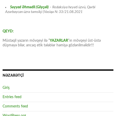
Səyyad Əhmədli (Göyçəli)
– Redaksiya heyəti üzvü, Qərbi
Azərbaycan üzrə təmsilçi (Vəsiqə N: 33/21.08.2021
QEYD:
Müstəqil yazarın mövqeyi ilə “
YAZARLAR
“ın mövqeyi üst-üstə
düşməyə bilər, ancaq etik tələblər həmişə gözlənilməlidir!!!
NƏZARƏTÇİ
Giriş
Entries feed
Comments feed
WordPress.org