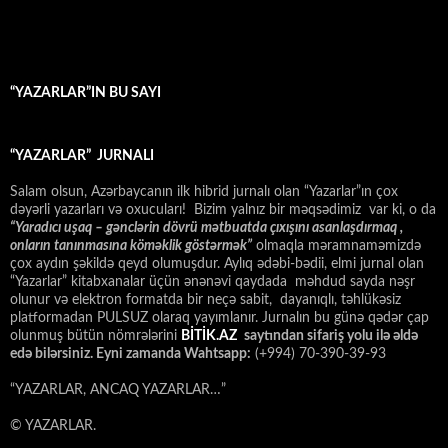
“YAZARLAR”IN BU SAYI
“YAZARLAR” JURNALI
Salam olsun, Azərbaycanın ilk hibrid jurnalı olan “Yazarlar”ın çox
dəyərli yazarları və oxucuları! Bizim yalnız bir məqsədimiz var ki, o da
“
Yaradıcı uşaq – gәnclәrin dövrü mәtbuatda çıxışını asanlaşdırmaq ,
onların tanınmasına kömәklik göstәrmәk”
olmaqla məramnaməmizdə
çox aydın şəkildə qeyd olumuşdur. Aylıq ədəbi-bədii, elmi jurnal olan
“Yazarlar” kitabxanalar üçün ənənəvi qaydada məhdud sayda nəşr
olunur və elektron formatda bir neçə sabit, dayanıqlı, təhlükəsiz
platformadan PULSUZ olaraq yayımlanır. Jurnalın bu günə qədər çap
olunmuş bütün nömrələrini
BİTİK.AZ
saytından sifariş yolu ilə əldə
edə bilərsiniz. Eyni zamanda Wahtsapp:
(+994) 70-390-39-93
“YAZARLAR, ANCAQ YAZARLAR…”
© YAZARLAR.