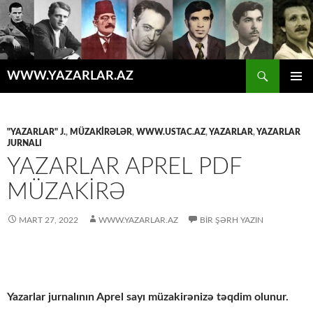
Axtar
WWW.YAZARLAR.AZ
MÜHTƏVIYYATA
ƏSAS
KEÇ
MENYU
"YAZARLAR" J.
,
MÜZAKİRƏLƏR
,
WWW.USTAC.AZ
,
YAZARLAR
,
YAZARLAR
JURNALI
YAZARLAR APREL PDF
MÜZAKİRƏ
MART 27, 2022
WWW.YAZARLAR.AZ
BIR ŞƏRH YAZIN
Yazarlar jurnalının Aprel sayı müzakirənizə təqdim olunur.