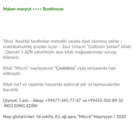
Məkan-marşrut >>>> Bookhouse
Təhsil Nazirliyi tərəfindən metodiki vəsaitə daxil olunmuş şeirlər –
məktəbəhazırlıq qrupları üçün – Zaur Ustacın “Güllünün Şeirləri” kitabı
. Qiyməti 5 AZN şəhərimizin əsas kitab mağazalarından soruşa
bilərsiniz.
Kitab “Mücrü” nəşriyyatının
“Çoxbilmiş”
uşaq seriyasında nəşr
edilmişdir.
Kitab hərf və rəqəmlər haqqında əyləncəli şeir və tapmacalardan
ibarətdir.
Qiymət: 5 azn – Əlaqə: +99477-345-77-47 və +99455-502-89-32
İNDİ ZƏNG EDİN!
Nəşr göstəriciləri: 56 səhifə, A5, ağ-qara, “Mücrü” Nəşriyyatı / 2020