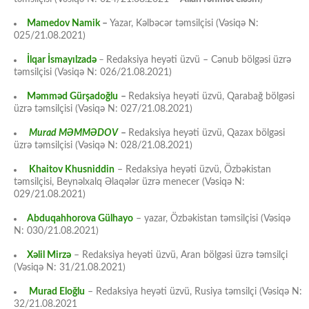
Mamedov Namik
–
Yazar, Kəlbəcər təmsilçisi (Vəsiqə N:
025/21.08.2021)
İlqar İsmayılzadə
–
Redaksiya heyəti üzvü – Cənub bölgəsi üzrə
təmsilçisi (Vəsiqə N: 026/21.08.2021)
Məmməd Gürşadoğlu
–
Redaksiya heyəti üzvü, Qarabağ bölgəsi
üzrə təmsilçisi (Vəsiqə N: 027/21.08.2021)
Murad MƏMMƏDOV
–
Redaksiya heyəti üzvü, Qazax bölgəsi
üzrə təmsilçisi (Vəsiqə N: 028/21.08.2021)
Khaitov Khusniddin
– Redaksiya heyəti üzvü, Özbəkistan
təmsilçisi, Beynəlxalq Əlaqələr üzrə menecer (Vəsiqə N:
029/21.08.2021)
Abduqahhorova Gülhayo
– yazar, Özbəkistan təmsilçisi (Vəsiqə
N: 030/21.08.2021)
Xəlil Mirzə
– Redaksiya heyəti üzvü, Aran bölgəsi üzrə təmsilçi
(Vəsiqə N: 31/21.08.2021)
Murad Eloğlu
– Redaksiya heyəti üzvü, Rusiya təmsilçi (Vəsiqə N:
32/21.08.2021