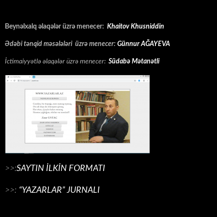
Beynəlxalq əlaqələr üzrə menecer:
Khaitov Khusniddin
Ədəbi tənqid məsələləri üzrə menecer:
Günnur AĞAYEVA
İctimaiyyətlə əlaqələr üzrə menecer:
Südabə Mətanətli
>>:
SAYTIN İLKİN FORMATI
>>:
“YAZARLAR” JURNALI