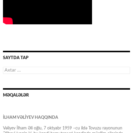
SAYTDA TAP
Axtarış:
MƏQALƏLƏR
İLHAM VƏLİYEV HAQQINDA
Vəliyev İlham Əli oğlu, 7 oktyabr 1959 –cu ildə Tovuzu rayonunun