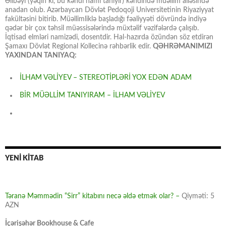
Əlibəyi (yəqin ki, bu kəndi hamı tanıyır) kəndində müəllim ailəsində
anadan olub. Azərbaycan Dövlət Pedoqoji Universitetinin Riyaziyyat
fakültəsini bitirib. Müəllimliklə başladığı fəaliyyəti dövründə indiyə
qədər bir çox təhsil müəssisələrində müxtəlif vəzifələrdə çalışıb.
İqtisad elmləri namizədi, dosentdir. Hal-hazırda özündən söz etdirən
Şamaxı Dövlət Regional Kollecinə rəhbərlik edir.
QƏHRƏMANIMIZI
YAXINDAN TANIYAQ:
İLHAM VƏLİYEV – STEREOTİPLƏRİ YOX EDƏN ADAM
BİR MÜƏLLİM TANIYIRAM – İLHAM VƏLİYEV
YENİ KİTAB
Təranə Məmmədin “Sirr” kitabını necə əldə etmək olar? –
Qiyməti: 5
AZN
İçərişəhər Bookhouse & Cafe