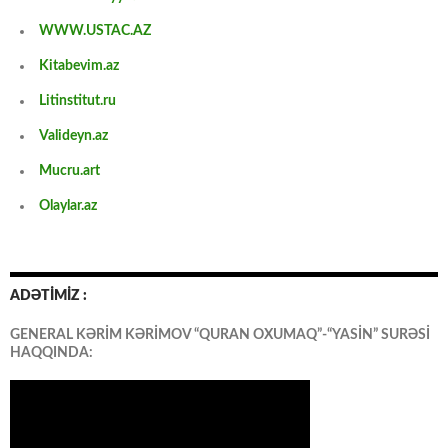
WWW.USTAC.AZ
Kitabevim.az
Litinstitut.ru
Valideyn.az
Mucru.art
Olaylar.az
ADƏTİMİZ :
GENERAL KƏRİM KƏRİMOV “QURAN OXUMAQ”-“YASİN” SURƏSİ
HAQQINDA: