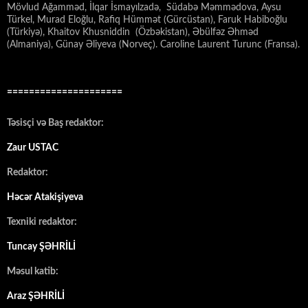
Mövlud Ağamməd, İlqar İsmayılzadə, Südabə Məmmədova, Aysu
Türkel, Murad Eloğlu, Rafiq Hümmət (Gürcüstan), Faruk Habiboğlu
(Türkiyə), Khaitov Khusniddin (Özbəkistan), Əbülfəz Əhməd
(Almaniya), Günay Əliyeva (Norveç). Caroline Laurent Turunc (Fransa).
=====================
Təsisçi və Baş redaktor:
Zaur USTAC
Redaktor:
Həcər Atakişiyeva
Texniki redaktor:
Tuncay ŞƏHRİLİ
Məsul katib:
Araz ŞƏHRİLİ