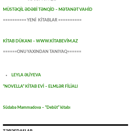
MÜSTƏQİL ƏDƏBİ TƏNQİD – MƏTANƏT VAHİD
========== YENİ KİTABLAR ==========
KİTAB DÜKANI – WWW.KİTABEVİM.AZ
======ONU YAXINDAN TANIYAQ======
LEYLA ƏLİYEVA
“NOVELLA” KİTAB EVİ – ELMLƏR FİLİALI
Südabə Məmmədova – “Debüt” kitabı