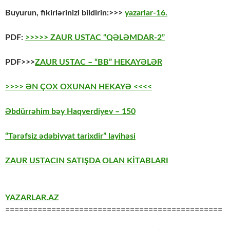
Buyurun, fikirlərinizi bildirin:>>>
yazarlar-16.
PDF:
>>>>> ZAUR USTAC “QƏLƏMDAR-2”
PDF>>>
ZAUR USTAC – “BB” HEKAYƏLƏR
>>>> ƏN ÇOX OXUNAN HEKAYƏ <<<<
Əbdürrəhim bəy Haqverdiyev – 150
“Tərəfsiz ədəbiyyat tarixdir” layihəsi
ZAUR USTACIN SATIŞDA OLAN KİTABLARI
YAZARLAR.AZ
===============================================