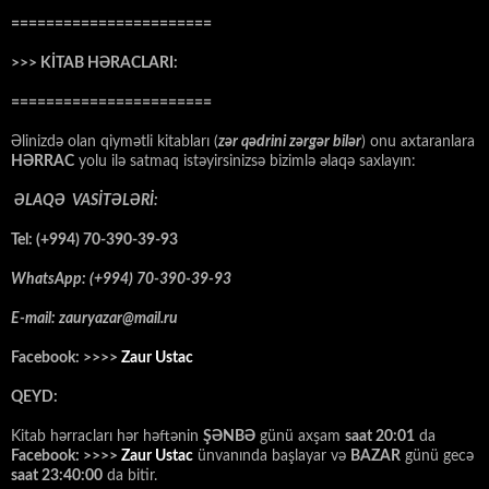
=======================
>>> KİTAB HƏRACLARI:
=======================
Əlinizdə olan qiymətli kitabları (
zər qədrini zərgər bilər
) onu axtaranlara
HƏRRAC
yolu ilə satmaq istəyirsinizsə bizimlə əlaqə saxlayın:
ƏLAQƏ VASİTƏLƏRİ:
Tel: (+994) 70-390-39-93
WhatsApp: (+994) 70-390-39-93
E-mail: zauryazar@mail.ru
Facebook: >>>>
Zaur Ustac
QEYD:
Kitab hərracları hər həftənin
ŞƏNBƏ
günü axşam
saat 20:01
da
Facebook: >>>>
Zaur Ustac
ünvanında başlayar və
BAZAR
günü gecə
saat 23:40:00
da bitir.