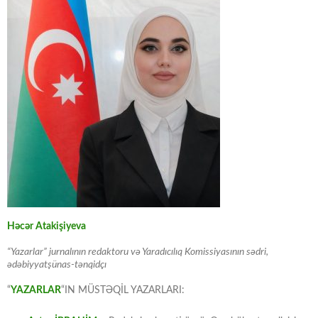
Həcər Atakişiyeva
“Yazarlar” jurnalının redaktoru və Yaradıcılıq Komissiyasının sədri,
ədəbiyyatşünas-tənqidçı
“
YAZARLAR
“IN MÜSTƏQİL YAZARLARI: