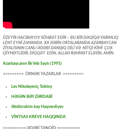
ÜZEYİR HACIBƏYOV SÖHBƏT EDİR – BU BİR DƏQİQƏ YARIMLIQ
LENT EYNİ ZAMANDA XX ƏSRİN ORTALARANDA AZƏRBAYCAN
ZİYALISININ CANLI ƏDƏBİ DANIŞIQ DİLİ VƏ NİTQİ KİMİ ÇOX
QİYMƏTLİDİR. DİQQƏT EDİN. ALLAH RƏHMƏT ELƏSİN. AMİN.
Azərbaycanın İlk Veb Saytı (1995)
========= ÖRNƏK YAZARLAR =========
Lev Nikolayeviç Tolstoy
HƏSƏN BƏY ZƏRDABİ
Əbdürrəhim bəy Haqverdiyev
VİNTSAS KREVE HAQQINDA
========== ƏDƏBİ TƏNQİD ==========