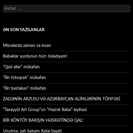
Axtarış:
ƏN SON YAZILANLAR
Misralarda zaman və insan
Babəklər yurdunun hürr övladıyam!
“Qızıl əllər” mükafatı
“İlin fotoqrafı” mükafatı
“İlin bəstəkarı” mükafatı
ZADƏNİN ARZUSU VƏ AZƏRBAYCAN ALİMLƏRİNİN TÖHFƏSİ
“Təxəyyül Art Group”un “Həzrət Baba” layihəsi
BİR KÖNTÖY BAXIŞIN HƏSRƏTİNDƏ QAL!
Unutma, şah babam Xətai başdı!