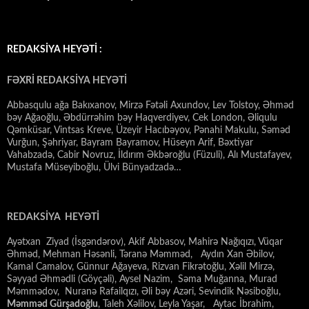
REDAKSİYA HEYƏTİ :
FƏXRİ REDAKSİYA HEYƏTİ
Abbasqulu ağa Bakıxanov, Mirzə Fətəli Axundov, Lev Tolstoy, Əhməd
bəy Ağaoğlu, Əbdürrəhim bəy Haqverdiyev, Cek London, Əliqulu
Qəmküsar, Vintsas Kreve, Üzeyir Hacıbəyov, Pənahi Makulu, Səməd
Vurğun, Şəhriyar, Bayram Bayramov, Hüseyn Arif, Bəxtiyar
Vahabzadə, Cabir Novruz, İldırım Əkbəroğlu (Füzuli), Alı Mustafayev,
Mustafa Müseyiboğlu, Ülvi Bünyadzadə…
REDAKSİYA HEYƏTİ
Ayətxan Ziyad (İsgəndərov), Akif Abbasov, Mahirə Nağıqızı, Vüqar
Əhməd, Mehman Həsənli, Təranə Məmməd, Aydın Xan Əbilov,
Kamal Camalov, Günnur Ağayeva, Rizvan Fikrətoğlu, Xəlil Mirzə,
Səyyad Əhmədli (Göyçəli), Aysel Nazim, Səma Muğanna, Murad
Məmmədov, Nuranə Rafailqızı, Əli bəy Azəri, Sevindik Nəsiboğlu,
Məmməd Gürşadoğlu
, Taleh Xəlilov, Leyla Yaşar, Aytac İbrahim,