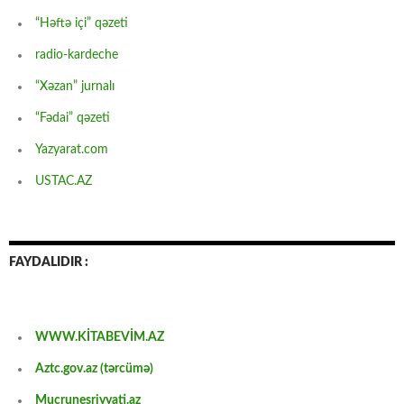
“Həftə içi” qəzeti
radio-kardeche
“Xəzan” jurnalı
“Fədai” qəzeti
Yazyarat.com
USTAC.AZ
FAYDALIDIR :
WWW.KİTABEVİM.AZ
Aztc.gov.az (tərcümə)
Mucrunesriyyati.az