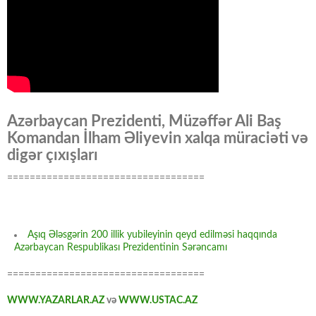
Azərbaycan Prezidenti, Müzəffər Ali Baş
Komandan İlham Əliyevin xalqa müraciəti və
digər çıxışları
===================================
Aşıq Ələsgərin 200 illik yubileyinin qeyd edilməsi haqqında
Azərbaycan Respublikası Prezidentinin Sərəncamı
===================================
WWW.YAZARLAR.AZ
və
WWW.USTAC.AZ