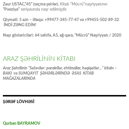
Zaur USTAC,“45” (seçmə şeirlər).
Kitab “Mücrü”nəşriyyatının
“Poeziya”
seriyasında nəşr edilmişdir.
Qiyməti: 5 azn – Əlaqə: +99477-345-77-47 və +99455-502-89-32
İNDİ ZƏNG EDİN!
Nəşr göstəriciləri: 64 səhifə, A5, ağ-qara, “Mücrü” Nəşriyyatı / 2020
ARAZ ŞƏHRİLİNİN KİTABI
Araz Şəhrilinin “Səfəvilər: paralellər, ehtimallar, həqiqətlər…” kitabı –
BAKI və SUMQAYIT ŞƏHƏRLƏRİNDƏ ƏSAS KİTAB
MAĞAZALARINDA
ŞƏRƏF LÖVHƏSİ
Qurban BAYRAMOV