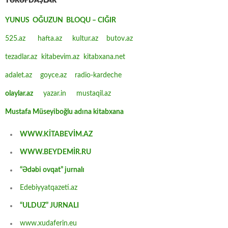
TƏRƏFDAŞLAR
YUNUS OĞUZUN BLOQU – CIĞIR
525.az
hafta.az
kultur.az
butov.az
tezadlar.az
kitabevim.az
kitabxana.net
adalet.az
goyce.az
radio-kardeche
olaylar.az
yazar.in
mustaqil.az
Mustafa Müseyiboğlu adına kitabxana
WWW.KİTABEVİM.AZ
WWW.BEYDEMİR.RU
“Ədəbi ovqat” jurnalı
Edebiyyatqazeti.az
“ULDUZ” JURNALI
www.xudaferin.eu